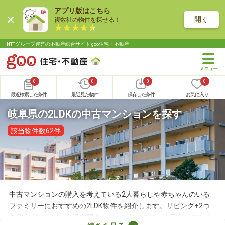
アプリ版はこちら
開く
複数社の物件を探せる！
NTTグループ運営の不動産総合サイト goo住宅・不動産
0
0
0
0
最近検索した条件
最近見た物件
保存した条件
お気に入り
岐阜県の2LDKの中古マンションを探す
該当物件数62件
中古マンションの購入を考えている2人暮らしや赤ちゃんのいる
ファミリーにおすすめの2LDK物件を紹介します。リビング+2つ
の個室があれば、生活空間をしっかり分けることが可能。マンシ