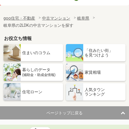
価 格
1,370万円
住 所
岐阜県岐阜市茜部中島２
goo住宅・不動産
中古マンション
岐阜県
専有面積
73.94m²
岐阜県の2LDKの中古マンションを探す
間取り
3LDK
お役立ち情報
岐阜県大垣市藤江町１丁目
「住みたい街」
価 格
2,699万円
住まいのコラム
を見つけよう
住 所
岐阜県大垣市藤江町１丁目
専有面積
82.62m²
暮らしのデータ
間取り
3LDK
家賃相場
(補助金・助成金情報)
岐阜県岐阜市粟野西１丁目
人気タウン
住宅ローン
ランキング
価 格
898万円
住 所
岐阜県岐阜市粟野西１丁目
専有面積
59.96m²
ページトップに戻る
間取り
3LDK