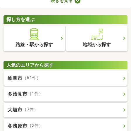
続きを見る
ョンによってお部屋の広さや設備、購入費用が変わるので、複数
の候補を比較することがおすすめです。いくつかの物件を見比べ
て、希望にぴったりなお部屋を購入しましょう。
探し方を選ぶ
路線・駅から探す
地域から探す
人気のエリアから探す
岐阜市
（51件）
多治見市
（1件）
大垣市
（7件）
各務原市
（2件）