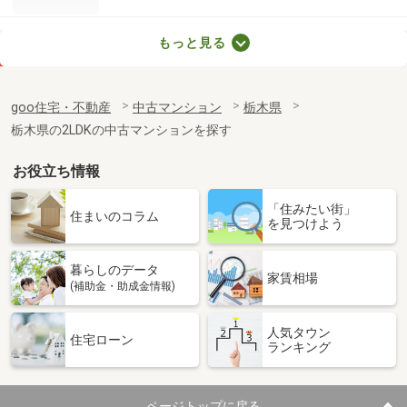
栃木県宇都宮市元今泉２丁目
もっと見る
価 格
4,290万円
住 所
栃木県宇都宮市元今泉２丁目
goo住宅・不動産
中古マンション
栃木県
専有面積
75.62m²
栃木県の2LDKの中古マンションを探す
間取り
3LDK
お役立ち情報
栃木県宇都宮市元今泉２丁目
「住みたい街」
価 格
4,550万円
住まいのコラム
を見つけよう
住 所
栃木県宇都宮市元今泉２丁目
専有面積
75.62m²
暮らしのデータ
間取り
3LDK
家賃相場
(補助金・助成金情報)
栃木県下野市祇園２丁目
人気タウン
住宅ローン
ランキング
価 格
1,890万円
住 所
栃木県下野市祇園２丁目
専有面積
96.01m²
ページトップに戻る