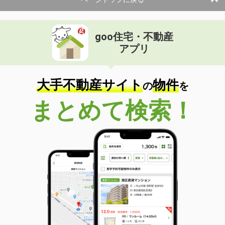
間取り
4LDK
栃木県宇都宮市元今泉２丁目
goo住宅・不動産
価 格
4,550万円
アプリ
住 所
栃木県宇都宮市元今泉２丁目
専有面積
75.62m²
間取り
3LDK
大手不動産サイト
物件
の
を
栃木県宇都宮市大和２丁目
まとめて検索！
価 格
1,980万円
住 所
栃木県宇都宮市大和２丁目
専有面積
62.25m²
間取り
3LDK
栃木県宇都宮市旭１丁目
価 格
1,900万円
住 所
栃木県宇都宮市旭１丁目
専有面積
65.65m²