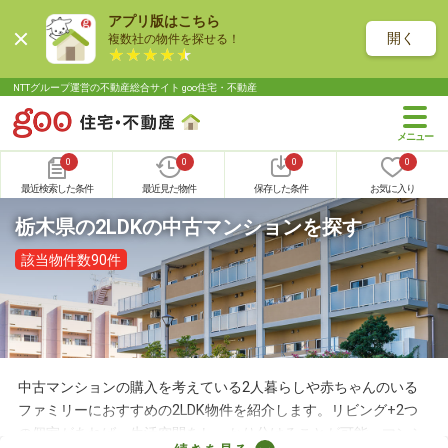
アプリ版はこちら
開く
複数社の物件を探せる！
NTTグループ運営の不動産総合サイト goo住宅・不動産
0
0
0
0
最近検索した条件
最近見た物件
保存した条件
お気に入り
栃木県の2LDKの中古マンションを探す
該当物件数90件
中古マンションの購入を考えている2人暮らしや赤ちゃんのいる
ファミリーにおすすめの2LDK物件を紹介します。リビング+2つ
の個室があれば、生活空間をしっかり分けることが可能。マンシ