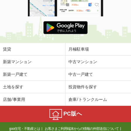
間取り
2SLDK
栃木県那須塩原市塩原
価 格
99万円
住 所
栃木県那須塩原市塩原
専有面積
33.6m²
間取り
1DK
賃貸
月極駐車場
新築マンション
中古マンション
新築一戸建て
中古一戸建て
土地を探す
投資物件を探す
店舗/事業用
倉庫/トランクルーム
PC版へ
goo住宅・不動産とは
お客さまご利用端末からの情報の外部送信について