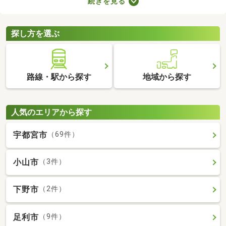
続きを見る
ョンによってお部屋の広さや設備、購入費用が変わるので、複数
の候補を比較することがおすすめです。いくつかの物件を見比べ
て、希望にぴったりなお部屋を購入しましょう。
探し方を選ぶ
路線・駅から探す
地域から探す
人気のエリアから探す
宇都宮市
（69件）
小山市
（3件）
下野市
（2件）
足利市
（9件）