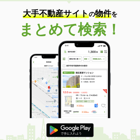
大手不動産サイト
物件
の
を
まとめて検索！