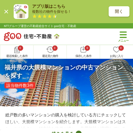
アプリ版はこちら
開く
複数社の物件を探せる！
NTTグループ運営の不動産総合サイト goo住宅・不動産
0
0
0
0
最近検索した条件
最近見た物件
保存した条件
お気に入り
福井県の大規模マンションの中古マンション
を探す
該当物件数3件
総戸数の多いマンションの購入を検討している方にチェックして
ほしい、大規模マンションを紹介します。大規模マンションはス
ケールが大きい・好立地な物件が多い・共用施設が充実している