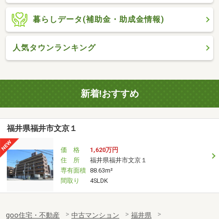
暮らしデータ(補助金・助成金情報)
人気タウンランキング
新着!おすすめ
福井県福井市文京１
価 格
1,620万円
住 所
福井県福井市文京１
専有面積
88.63m²
間取り
4SLDK
goo住宅・不動産
中古マンション
福井県