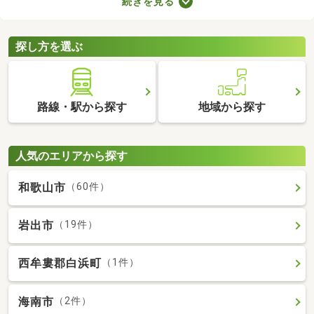
続きを見る
ので、間取りや購入費用、設備をチェックしたうえで決めましょ
う。ここでは、すぐに引っ越す必要のある方におすすめの即入居
可の中古マンションを紹介します。
探し方を選ぶ
路線・駅から探す
地域から探す
人気のエリアから探す
和歌山市
（60件）
岩出市
（19件）
西牟婁郡白浜町
（1件）
海南市
（2件）