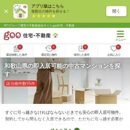
アプリ版はこちら
開く
複数社の物件を探せる！
NTTグループ運営の不動産総合サイト goo住宅・不動産
0
0
0
0
最近検索した条件
最近見た物件
保存した条件
お気に入り
和歌山県の即入居可能の中古マンションを探
す
該当物件数95件
すぐに引っ越さなければならないときでも安心の即入居可物件。
契約してから間もなく入居できるので、ただちに引っ越す必要が
ある方にぴったりです。即入居可としている物件はいくつもある