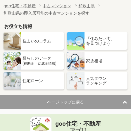
goo住宅・不動産
中古マンション
和歌山県
和歌山県の即入居可能の中古マンションを探す
お役立ち情報
「住みたい街」
住まいのコラム
を見つけよう
暮らしのデータ
家賃相場
(補助金・助成金情報)
人気タウン
住宅ローン
ランキング
ページトップに戻る
goo住宅・不動産
アプリ