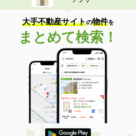
大手不動産サイト
物件
の
を
まとめて検索！