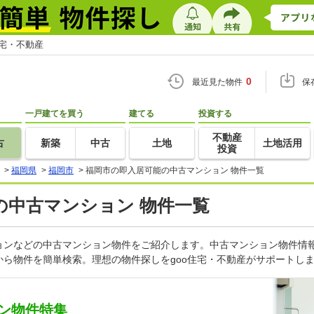
住宅・不動産
0
最近見た物件
保
一戸建てを買う
建てる
投資する
不動産
古
新築
中古
土地
土地活用
投資
>
福岡県
>
福岡市
>
福岡市の即入居可能の中古マンション 物件一覧
の中古マンション 物件一覧
ョンなどの中古マンション物件をご紹介します。中古マンション物件情報
ら物件を簡単検索。理想の物件探しをgoo住宅・不動産がサポートし
ン物件特集