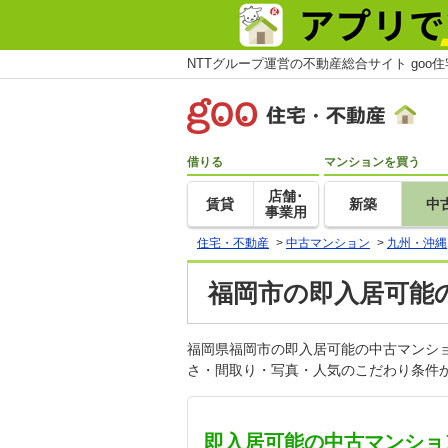
NTTグループ運営の不動産総合サイト goo
借りる
マンションを買う
店舗･
賃貸
新築
中
事業用
住宅・不動産
>
中古マンション
>
九州・沖縄
福岡市の即入居可能
福岡県福岡市の即入居可能の中古マンシ
さ・間取り・写真・人気のこだわり条件か
即入居可能の中古マンショ