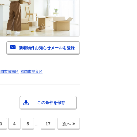
福岡市城南区
福岡市早良区
この条件を保存
3
4
5
17
次へ
…