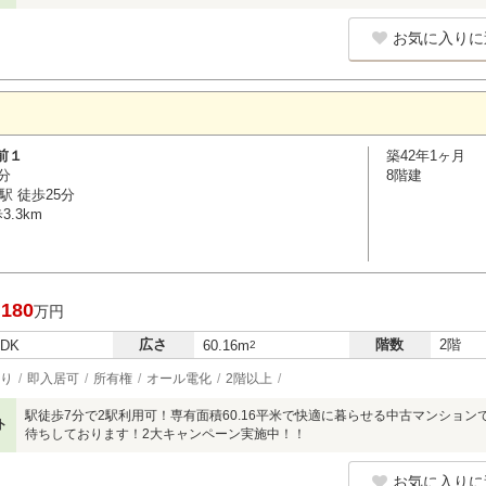
お気に入りに
前１
築42年1ヶ月
分
8階建
駅 徒歩25分
.3km
,180
万円
広さ
階数
2階
LDK
60.16m
2
り
即入居可
所有権
オール電化
2階以上
駅徒歩7分で2駅利用可！専有面積60.16平米で快適に暮らせる中古マンショ
ト
待ちしております！2大キャンペーン実施中！！
お気に入りに