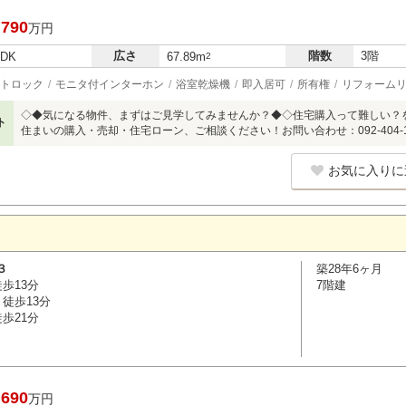
,790
万円
広さ
階数
3階
LDK
67.89m
2
トロック
モニタ付インターホン
浴室乾燥機
即入居可
所有権
リフォーム
◇◆気になる物件、まずはご見学してみませんか？◆◇住宅購入って難しい？
ト
住まいの購入・売却・住宅ローン、ご相談ください！お問い合わせ：092-404-15
お気に入りに
３
築28年6ヶ月
歩13分
7階建
徒歩13分
歩21分
,690
万円