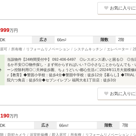
お気に入りに
,999
万円
広さ
階数
2階
LDK
66m
2
居可
所有権
リフォームリノベーション
システムキッチン
エレベーター
2
当該物件【24時間受付中】 092-406-6497 ◎レスポンス遅いと困る◎
るか不安◎◎物件探し・まず何からすればいい？◎小さなことからなんでも・い
ト
ーン控除利用◎〇天神徒歩圏、ちょうどいい都心生活♪〇2024年11月大規模修繕
♪【教育】◆警固小学校：徒歩4分◆警固中学校：徒歩12分【暮らし】◆TRIAL 
院六つ角店：徒歩5分◆セブンイレブン 福岡大名1丁目店：徒歩3分
お気に入りに
,190
万円
広さ
階数
7階
LDK
66m
2
階
防犯カメラ
浴室乾燥機
即入居可
所有権
リフォームリノベーション