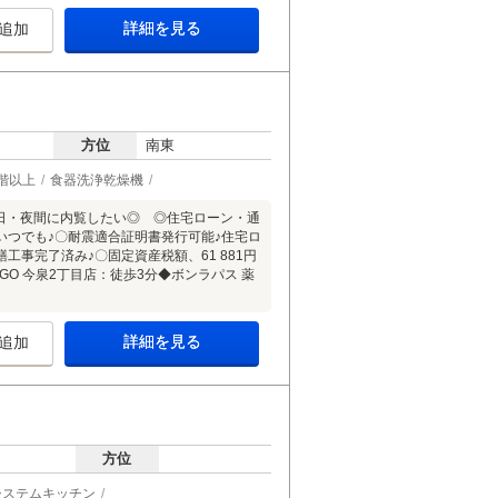
詳細を見る
追加
方位
南東
階以上
食器洗浄乾燥機
 ◎当日・夜間に内覧したい◎ ◎住宅ローン・通
つでも♪〇耐震適合証明書発行可能♪住宅ロ
工事完了済み♪〇固定資産税額、61 881円
GO 今泉2丁目店：徒歩3分◆ボンラパス 薬
詳細を見る
追加
方位
システムキッチン