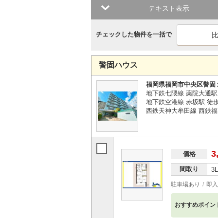
テキスト表示
チェックした物件を一括で
警固ハウス
福岡県福岡市中央区警固
地下鉄七隈線 薬院大通駅
地下鉄空港線 赤坂駅 徒歩
西鉄天神大牟田線 西鉄福
3
価格
間取り
3
駐車場あり
即入
おすすめポイン