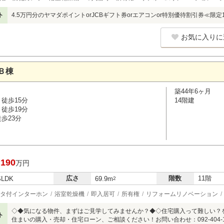
ト
4.5万円分のヤマダポイントorJCBギフト券orエアコンor特別優待割引券≪限
お気に入りに
Ｂ棟
築44年6ヶ月
徒歩15分
14階建
徒歩19分
歩23分
,190
万円
広さ
階数
11階
SLDK
69.9m
2
タ付インターホン
浴室乾燥機
即入居可
所有権
リフォームリノベーション
◇◆気になる物件、まずはご見学してみませんか？◆◇住宅購入って難しい？
ト
住まいの購入・売却・住宅ローン、ご相談ください！お問い合わせ：092-404-15