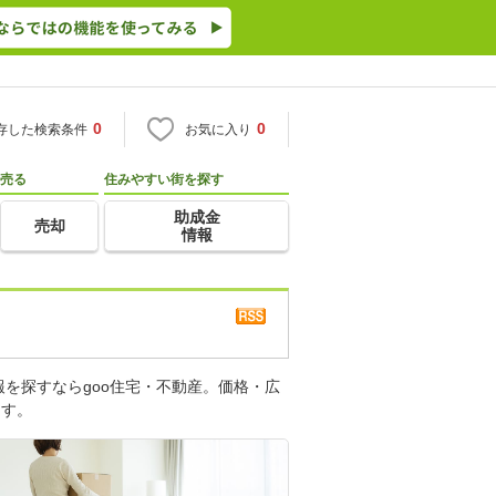
0
0
存した検索条件
お気に入り
売る
住みやすい街を探す
助成金
売却
情報
を探すならgoo住宅・不動産。価格・広
ます。