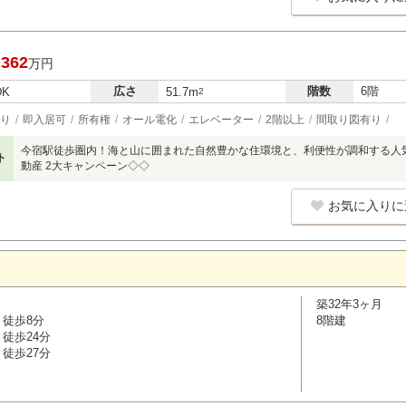
,362
万円
広さ
階数
6階
DK
51.7m
2
り
即入居可
所有権
オール電化
エレベーター
2階以上
間取り図有り
今宿駅徒歩圏内！海と山に囲まれた自然豊かな住環境と、利便性が調和する人
ト
動産 2大キャンペーン◇◇
お気に入りに
築32年3ヶ月
 徒歩8分
8階建
徒歩24分
徒歩27分