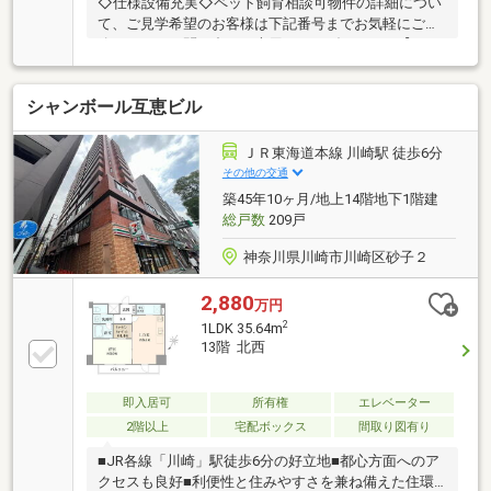
◇仕様設備充実◇ペット飼育相談可物件の詳細につい
て、ご見学希望のお客様は下記番号までお気軽にご連
絡下さい。お問い合わせ専用フリーダイヤル 【0120-
104-633】
シャンボール互恵ビル
ＪＲ東海道本線 川崎駅 徒歩6分
その他の交通
築45年10ヶ月/地上14階地下1階建
総戸数
209戸
神奈川県川崎市川崎区砂子２
2,880
万円
2
1LDK 35.64m
13階 北西
即入居可
所有権
エレベーター
2階以上
宅配ボックス
間取り図有り
■JR各線「川崎」駅徒歩6分の好立地■都心方面へのア
クセスも良好■利便性と住みやすさを兼ね備えた住環