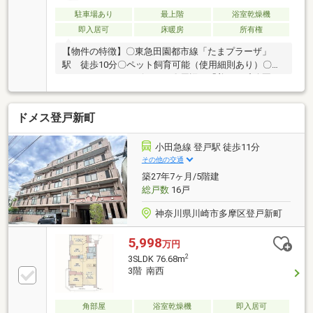
駐車場あり
最上階
浴室乾燥機
即入居可
床暖房
所有権
【物件の特徴】〇東急田園都市線「たまプラーザ」
駅 徒歩10分〇ペット飼育可能（使用細則あり）〇コ
ンシェルジュサービスあり〇周辺に「美しが丘公園」
あり 徒歩5分【設備内容】・天然無垢材仕様・エコ
カラット・Bluetoothスピーカー付ダウンライト・ダブ
ドメス登戸新町
ルボール洗面・ミストサウナ・浴室TVモニター・リビ
ングガラスドア・トイレ手洗い器販売価格に家具・調
度品は含まれません。※S＝納戸物件の詳細について、
小田急線 登戸駅 徒歩11分
担当までお気軽にお問い合わせください！
その他の交通
築27年7ヶ月/5階建
総戸数
16戸
神奈川県川崎市多摩区登戸新町
5,998
万円
2
3SLDK 76.68m
3階 南西
角部屋
浴室乾燥機
即入居可