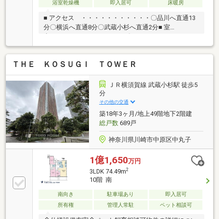
浴室乾燥機
即入居可
床暖房
■ アクセス ・・・・・・・・・・・〇品川へ直通13
分〇横浜へ直通8分〇武蔵小杉へ直通2分■ 室
内 ・・・・・・・・・・・〇ウォークインクローゼ
ットや納戸など 収納豊富〇天然御影石のキッチン天
板、食器洗浄乾燥機あり〇TES温水式床暖房■ 共用部
ＴＨＥ ＫＯＳＵＧＩ ＴＯＷＥＲ
分 ・・・・・・・・・・・・・〇24時間対応ゴミ置
き場あり〇定額のインターネットサービス〇ハンズフ
リーキーシステム〇ペットと暮らせるマンション〇宅
ＪＲ横須賀線 武蔵小杉駅 徒歩5
配ボックスあり■ 周辺環
分
境 ・・・・・・・・・・・・・〇商業施設が揃う駅
その他の交通
前〇徒歩10分圏に4つのショッピングモール〇大型公
築18年3ヶ月/地上49階地下2階建
園「夢見ヶ崎動物公園」徒歩6分
総戸数
689戸
神奈川県川崎市中原区中丸子
1億1,650
万円
2
3LDK 74.49m
10階 南
南向き
駐車場あり
即入居可
所有権
管理人常駐
ペット相談可