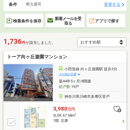
条件
変更する
即入居可
新着メールを受
検索条件を保存
アプリで探す
取る
1,736
件
が該当しました。
トーア向ヶ丘遊園マンション
小田急線 向ヶ丘遊園駅 徒歩3分
その他の交通
築44年5ヶ月/8階建
総戸数
19戸
神奈川県川崎市多摩区登戸
3,980
万円
2
3LDK 67.58m
1階 北東