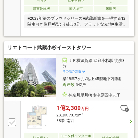
南向き
駐車場あり
ン
浴室乾燥機
即入居可
床暖房
■2023年築のプラウドシリーズ■武蔵新城を一望する12
階南向き住戸■駅より徒歩3分、フラットな立地■生活
環境の整った、駅南側の立地■クランクイン玄関プラ
ン■環境省採択「高層ZEH-M Oriented支援事業」■商業
一体 スーパーまで1分という便利な暮らし■自転車置
リエトコート武蔵小杉イーストタワー
き場：敷地内に自転車置場を200％（218台）設置 雨
に濡れづらいよう、1階に配置（1階に住戸はありませ
ん）■雨に濡れずに24時間ゴミ出し可能■新提案「エア
ＪＲ横須賀線 武蔵小杉駅 徒歩3
コン付ヒートポンプ式」温水式床暖房を導入
分
その他の交通
築18年7ヶ月/地上45階地下2階建
総戸数
542戸
神奈川県川崎市中原区中丸子
1億2,300
万円
2
2SLDK 73.72m
38階 南西
モニタ付インターホ