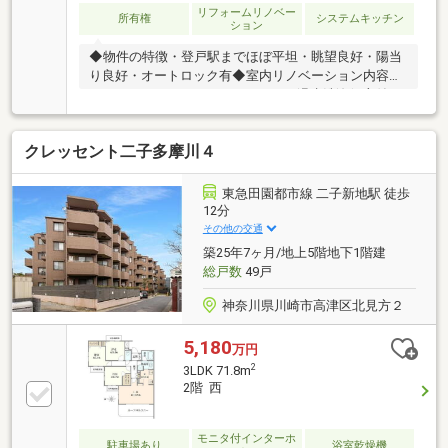
リフォームリノベー
所有権
システムキッチン
ション
◆物件の特徴・登戸駅までほぼ平坦・眺望良好・陽当
り良好・オートロック有◆室内リノベーション内容・
システムキッチン・ユニットバス・温水洗浄便座付ト
イレ・専有部分配管etc◆インテリックスの販売実
績 ・R1(適合リノベーション)住宅発行ランキング3年
クレッセント二子多摩川４
連続NO.1！ ・年間1000戸以上のリノベーション実
績 ・累計販売戸数2万8000戸突破!◆都市銀行、ネッ
ト銀行等住宅ローン一括事前審査可能！ネット銀行は
東急田園都市線 二子新地駅 徒歩
じめ大手金融機関の都市銀行や地方銀行と幅広く提携
12分
をしています!物件によって使用できる銀行も変わりま
その他の交通
すので、是非一度ご相談ください♪
築25年7ヶ月/地上5階地下1階建
総戸数
49戸
神奈川県川崎市高津区北見方２
5,180
万円
2
3LDK 71.8m
2階 西
モニタ付インターホ
駐車場あり
浴室乾燥機