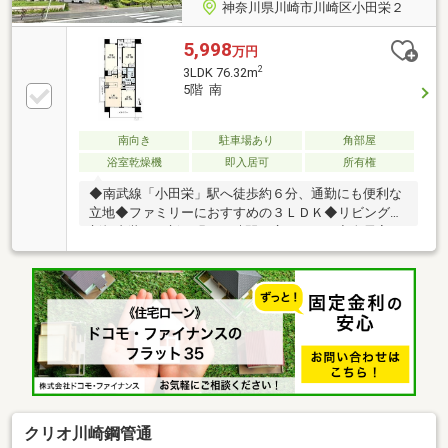
神奈川県川崎市川崎区小田栄２
5,998
万円
2
3LDK 76.32m
5階 南
南向き
駐車場あり
角部屋
浴室乾燥機
即入居可
所有権
◆南武線「小田栄」駅へ徒歩約６分、通勤にも便利な
立地◆ファミリーにおすすめの３ＬＤＫ◆リビングは
新規内装で一新、明るい時間が広がります◆全居室に
収納付き、お部屋をすっきり整えやすい間取り◆ペッ
ト飼育可能、敷地内駐車場１区画確保済みです【株式
会社リビングライフ】創業35年の信頼で未公開情報多
数のリビングライフがご紹介します。宅建士×FP×住宅
ローンアドバイザーの資格を併せ持つ『ライフ・エキ
スパート・プランナー』がお客様の老後も見据えたラ
イフプランを無料作成。お気軽にご相談下さい！☆物
件のお問合せは〈0120-332-077〉☆
クリオ川崎鋼管通