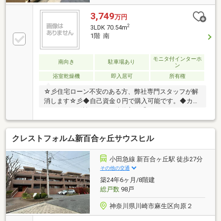
3,749
万円
2
3LDK 70.54m
1階 南
モニタ付インターホ
南向き
駐車場あり
ン
浴室乾燥機
即入居可
所有権
☆彡住宅ローン不安のある方、弊社専門スタッフが解
消します☆彡◆自己資金０円で購入可能です。◆カー
ローンやリボ払い、その他借入は「おまとめローン」
で解決します。◆勤続年数３ヶ月以内の方も低金利狙
えます。◆個人信用情報に不安のある方も、解決策を
クレストフォルム新百合ヶ丘サウスヒル
ご提案します。どんなお悩みも諦める前にご相談下さ
い♪～物件見学について～◆全車ワンボックスカー、
チャイルドシート完備の為、お子様連れでも安心・快
小田急線 新百合ヶ丘駅 徒歩27分
適です。◆店舗にはキッズスペースやおむつ交換台あ
その他の交通
り、小さなお子様連れでも安心です。◆平日やお仕事
築24年6ヶ月/8階建
帰りの夜遅い時間帯もご案内可能です。◆ご指定の場
総戸数
98戸
所まで無料送迎いたします。
神奈川県川崎市麻生区向原２