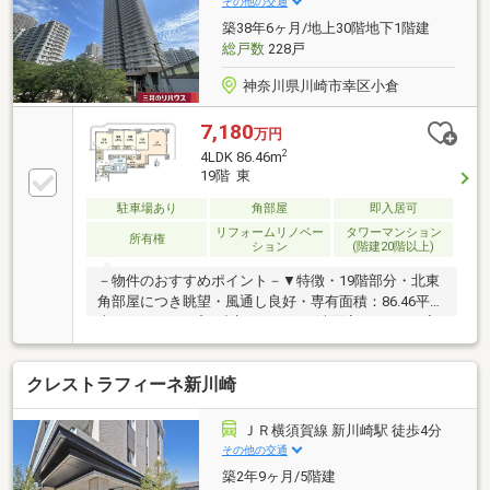
その他の交通
プランを無料作成。お気軽にご相談下さい！☆物件の
築38年6ヶ月/地上30階地下1階建
お問合せは〈0120-502-278〉☆
総戸数
228戸
神奈川県川崎市幸区小倉
7,180
万円
2
4LDK 86.46m
19階 東
駐車場あり
角部屋
即入居可
リフォームリノベー
タワーマンション
所有権
ション
(階建20階以上)
－物件のおすすめポイント－▼特徴・19階部分・北東
角部屋につき眺望・風通し良好・専有面積：86.46平
米、4LDKタイプ・独立キッチン、洗面室は2WAY、家
事動線良好・WIC等、随所に収納有▼リフォーム内容
（2026年9月下旬完成予定）【水回り】キッチン(食器
クレストラフィーネ新川崎
洗浄乾燥機付)、浴室、トイレ、洗面所、給湯器、浴室
乾燥機、防水パン【内装】カーペット、フロアタイ
ル、全面クロス、建具▼周辺環境・マルエツ新川崎店
ＪＲ横須賀線 新川崎駅 徒歩4分
徒歩4分(約290m)・川崎市立東小倉小学校 徒歩4分(約
その他の交通
270m)■ ご希望の住まい探しをお手伝いします物件の
築2年9ヶ月/5階建
詳細・ご相談はお気軽にお問い合わせください。