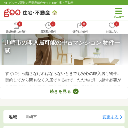
NTTグループ運営の不動産総合サイト goo住宅・不動産
1
0
0
0
最近検索した条件
最近見た物件
保存した条件
お気に入り
川崎市の即入居可能の中古マンション 物件一
覧
すぐに引っ越さなければならないときでも安心の即入居可物件。
契約してから間もなく入居できるので、ただちに引っ越す必要が
ある方にぴったりです。即入居可としている物件はいくつもある
続きを見る
ので、間取りや購入費用、設備をチェックしたうえで決めましょ
う。ここでは、すぐに引っ越す必要のある方におすすめの即入居
可の中古マンションを紹介します。
地域
変更する
川崎市