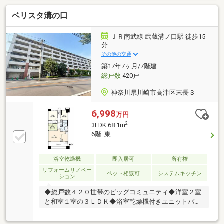
が望めます┏┓当マンションの
ベリスタ溝の口
POINT┗□━━━━━━━━━━━━━━━━━━━━■
複数駅・複数路線利用可能■二ヶ領用水沿いの自然豊
かな立地■オートロック・宅配ボックス完備■24時間ゴ
ＪＲ南武線 武蔵溝ノ口駅 徒歩15
ミ出し可能■長谷工コーポレーション施工■2024年大規
分
模修繕工事実施済み■ペット飼育可（細則有）
その他の交通
築17年7ヶ月/7階建
総戸数
420戸
神奈川県川崎市高津区末長３
6,998
万円
2
3LDK 68.1m
6階 東
浴室乾燥機
即入居可
所有権
リフォームリノベー
ペット相談可
システムキッチン
ション
◆総戸数４２０世帯のビッグコミュニティ◆洋室２室
と和室１室の３ＬＤＫ◆浴室乾燥機付きユニットバス
で雨の日の洗濯物にも便利◆ＷＩＣ、クローゼット、
押入、物入があり収納豊富◆ゲストルーム、フィット