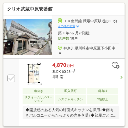
クリオ武蔵中原壱番館
ＪＲ南武線 武蔵中原駅 徒歩13分
その他の交通
築31年6ヶ月/5階建
総戸数
19戸
神奈川県川崎市中原区下小田中
４
4,870
万円
2
3LDK 60.23m
4階 南
南向き
即入居可
所有権
リフォームリノベー
システムキッチン
2階以上
ション
◆開放感のある人気の対面式キッチンを採用♪◆南向
きバルコニーからたっぷりの光を享受♪◆部屋ごとに
設けた収納は住みやすさへのこだわり♪【株式会社リ
ビングライフ】創業35年の信頼で未公開情報多数のリ