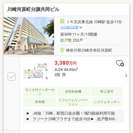
の信頼で未公開情報多数のリビングライフがご紹介し
川崎河原町分譲共同ビル
ます。宅建士×FP×住宅ローンアドバイザーの資格を併
せ持つ『ライフ・エキスパート・プランナー』がお客
様の老後も見据えたライフプランを無料作成。お気軽
ＪＲ京浜東北線 川崎駅 徒歩17分
にご相談下さい！☆物件のお問合せは〈0120-332-
その他の交通
077〉☆
築50年11ヶ月/15階建
総戸数
253戸
神奈川県川崎市幸区河原町
3,380
万円
2
3LDK 84.85m
2階 西
モニタ付インターホ
浴室乾燥機
即入居可
ン
リフォームリノベー
所有権
システムキッチン
ション
■ JR線「川崎」駅西口徒歩圏！3駅5路線利用可能
■ ラゾーナ川崎プラザまで徒歩10分■ 総戸数693戸
のビッグコミュニティ■ マンション敷地内にスーパ
ー、病院等の施設有■ 専有面積84㎡超！3LDKプラン