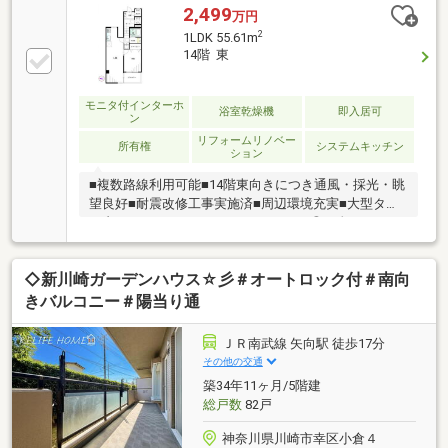
■ 二面バルコニーのメゾネットタイプ■ 2019年3月
2,499
万円
リフォーム履歴有リフォーム内容：キッチン交換、浴
2
1LDK 55.61m
室交換、トイレ交換、クロス貼替、フローリング張替
14階 東
他■ 2016年7月大規模修繕工事実施済＼お気軽にナイ
ス住まいの情報館川崎へお問い合わせください／
モニタ付インターホ
浴室乾燥機
即入居可
ン
リフォームリノベー
所有権
システムキッチン
ション
■複数路線利用可能■14階東向きにつき通風・採光・眺
望良好■耐震改修工事実施済■周辺環境充実■大型タウ
ン内ーーーーーーーーーーーーーーー◎頭金０円から
購入可能◎FPによるライフプランのシミュレーション
診断◎その他希望に合う物件（未公開含む）のご提案
◇新川崎ガーデンハウス☆彡＃オートロック付＃南向
弊社は不動産総合企業です。お客さまに寄り添ったサ
ービスを心がけています。それぞれのご家族にあう価
きバルコニー＃陽当り通
値をご提案をいたします。まずはお気軽に現地をご覧
下さいませ。物件の確認事項、ご見学希望のお客様は
ＪＲ南武線 矢向駅 徒歩17分
下記番号までご連絡下さい。お問合せ先：042-709-
その他の交通
6561いつでもお待ちしております。
築34年11ヶ月/5階建
総戸数
82戸
神奈川県川崎市幸区小倉４