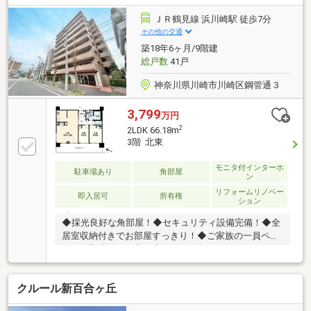
ＪＲ鶴見線 浜川崎駅 徒歩7分
その他の交通
築18年6ヶ月/9階建
総戸数
41戸
神奈川県川崎市川崎区鋼管通３
3,799
万円
2
2LDK 66.18m
3階 北東
モニタ付インターホ
駐車場あり
角部屋
ン
リフォームリノベー
即入居可
所有権
ション
◆採光良好な角部屋！◆セキュリティ設備完備！◆全
居室収納付きでお部屋すっきり！◆ご家族の一員ペッ
トとの新生活が可能！◆２０２５年１２月リフォーム
完了！【株式会社リビングライフ】創業35年の信頼で
未公開情報多数のリビングライフがご紹介します。宅
クルール新百合ヶ丘
建士×FP×住宅ローンアドバイザーの資格を併せ持つ
『ライフ・エキスパート・プランナー』がお客様の老