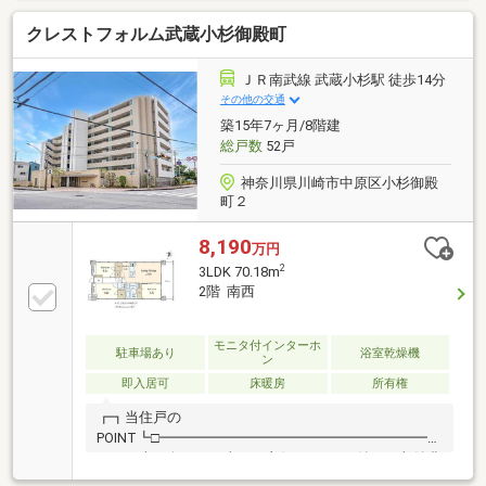
ビングライフがご紹介します。宅建士×FP×住宅ローン
クレストフォルム武蔵小杉御殿町
アドバイザーの資格を併せ持つ『ライフ・エキスパー
ト・プランナー』がお客様の老後も見据えたライフプ
ランを無料作成。お気軽にご相談下さい！☆物件のお
ＪＲ南武線 武蔵小杉駅 徒歩14分
問合せは〈0120-332-077〉☆
その他の交通
築15年7ヶ月/8階建
総戸数
52戸
神奈川県川崎市中原区小杉御殿
町２
8,190
万円
2
3LDK 70.18m
2階 南西
モニタ付インターホ
駐車場あり
浴室乾燥機
ン
即入居可
床暖房
所有権
┏┓当住戸の
POINT┗□━━━━━━━━━━━━━━━━━━━■70.18m
3LDK■南西向き・日当たり良好■WIC×2＋納戸で収納豊
富■全居室5帖以上■バルコニーから春は桜、夏には緑