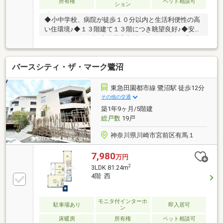
所有権
ペット相談可
ション
◆小中学校、病院が徒歩１０分以内と生活利便性の高
い住環境♪◆１３階建て１３階につき眺望良好♪◆安心
のオートロック付♪◆全居室収納スペース付きで広々
住空間♪【株式会社リビングライフ】創業35年の信頼
で未公開情報多数のリビングライフがご紹介します。
バースシティ・ザ・マーク鷺沼
宅建士×FP×住宅ローンアドバイザーの資格を併せ持つ
『ライフ・エキスパート・プランナー』がお客様の老
後も見据えたライフプランを無料作成。お気軽にご相
東急田園都市線 鷺沼駅 徒歩12分
談下さい！☆物件のお問合せは〈0120-332-077〉☆
その他の交通
築1年9ヶ月/5階建
総戸数
19戸
神奈川県川崎市宮前区有馬１
7,980
万円
2
3LDK 81.24m
4階 西
モニタ付インターホ
駐車場あり
即入居可
ン
床暖房
所有権
ペット相談可