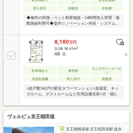
駐車場あり
浴室乾燥機
ン
即入居可
床暖房
所有権
◆物件の特徴・ペット飼育相談・24時間有人管理・複
数路線利用可◆室内リノベーション内容・システムキ
ッチン・ユニットバス・温水洗浄便座付トイレetc◆イ
ンテリックスの販売実績 ・R1(適合リノベーション)
住宅発行ランキング3年連続NO.1！ ・年間1000戸以
8,180
万円
上のリノベーション実績 ・累計販売戸数2万8000戸
2
2LDK 56.41m
突破!◆都市銀行、ネット銀行等住宅ローン一括事前審
6階 北
査可能！ネット銀行はじめ大手金融機関の都市銀行や
地方銀行と幅広く提携をしています!物件によって使用
できる銀行も変わりますので、是非一度ご相談くださ
モニタ付インターホ
駐車場あり
角部屋
ン
い♪
浴室乾燥機
即入居可
床暖房
○総戸数542戸の駅近タワーマンション○楽器室、キッ
ズルーム、ゲストルームなど共用設備充実○犬・猫2匹
まで飼育可（細則あり）○ディスポーザー＆食洗器付
きキッチン○徒歩圏内にスーパー、幼稚園、保育園、
図書館、コンビニ等なんでも揃ってる暮らしやすい立
ヴェルビュ京王稲田堤
地○リビングの家具は撤去可能です○施工会社 鹿島建
設株式会社〇管理会社 住友不動産建物サービス株式
会社
京王相模原線 京王稲田堤駅 徒歩