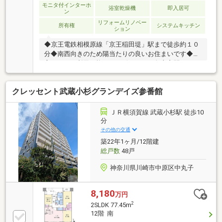
モニタ付インターホ
浴室乾燥機
即入居可
ン
リフォームリノベー
所有権
システムキッチン
ション
◆京王電鉄相模原線「京王稲田堤」駅まで徒歩約１０
分◆南西向きのため陽当たりの良いお住まいです◆居
室としても利用可能なサービスルーム有◆客間やキッ
ズスペースとしても重宝する和室もございます◆２０
２６年８月にリフォーム完了予定です【株式会社リビ
クレッセント武蔵小杉グランデイズ参番館
ングライフ】創業35年の信頼で未公開情報多数のリビ
ングライフがご紹介します。宅建士×FP×住宅ローンア
ドバイザーの資格を併せ持つ『ライフ・エキスパー
ＪＲ横須賀線 武蔵小杉駅 徒歩10
ト・プランナー』がお客様の老後も見据えたライフプ
分
ランを無料作成。お気軽にご相談下さい！☆物件のお
その他の交通
問合せは〈0120-502-278〉☆
築22年1ヶ月/12階建
総戸数
48戸
神奈川県川崎市中原区中丸子
8,180
万円
2
2SLDK 77.45m
12階 南