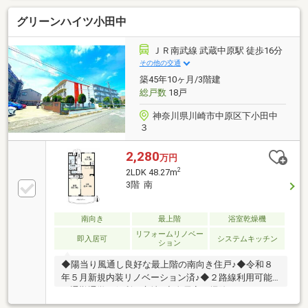
ネスルーム、パーティールームなど共用施設が充実
グリーンハイツ小田中
【株式会社リビングライフ】創業35年の信頼で未公開
情報多数のリビングライフがご紹介します。宅建士
×FP×住宅ローンアドバイザーの資格を併せ持つ『ライ
ＪＲ南武線 武蔵中原駅 徒歩16分
フ・エキスパート・プランナー』がお客様の老後も見
その他の交通
据えたライフプランを無料作成。お気軽にご相談下さ
築45年10ヶ月/3階建
い！☆物件のお問合せは〈0120-502-278〉☆
総戸数
18戸
神奈川県川崎市中原区下小田中
３
2,280
万円
2
2LDK 48.27m
3階 南
南向き
最上階
浴室乾燥機
リフォームリノベー
即入居可
システムキッチン
ション
◆陽当り風通し良好な最上階の南向き住戸♪◆令和８
年５月新規内装リノベーション済♪◆２路線利用可能
で通勤通学に便利な立地♪◆全居室お掃除がしやすい
フローリング♪【株式会社リビングライフ】創業35年