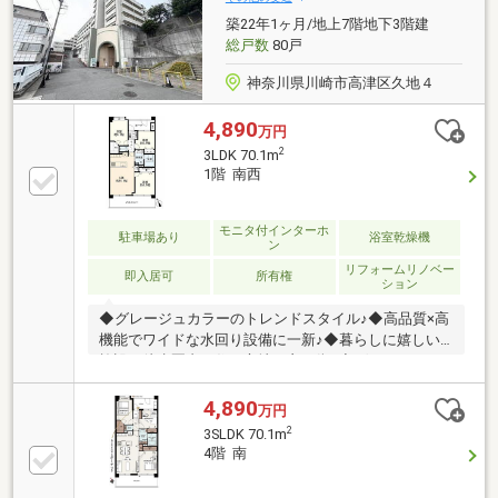
築22年1ヶ月/地上7階地下3階建
総戸数
80戸
神奈川県川崎市高津区久地４
4,890
万円
2
3LDK 70.1m
1階 南西
モニタ付インターホ
駐車場あり
浴室乾燥機
ン
リフォームリノベー
即入居可
所有権
ション
◆グレージュカラーのトレンドスタイル♪◆高品質×高
機能でワイドな水回り設備に一新♪◆暮らしに嬉しい
施設が徒歩圏内！住み心地の良い街♪◆ゲストルー
ム・キッズルーム等、充実の共有施設♪◆大切なペッ
トと一緒に暮らせます♪【株式会社リビングライフ】
4,890
万円
創業35年の信頼で未公開情報多数のリビングライフが
2
3SLDK 70.1m
ご紹介します。宅建士×FP×住宅ローンアドバイザーの
4階 南
資格を併せ持つ『ライフ・エキスパート・プランナ
ー』がお客様の老後も見据えたライフプランを無料作