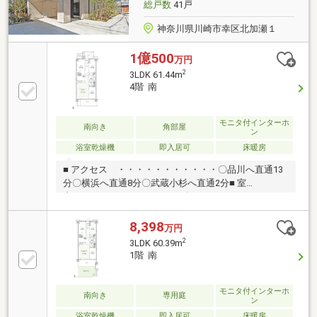
総戸数
41戸
神奈川県川崎市幸区北加瀬１
1億500
万円
2
3LDK 61.44m
4階 南
モニタ付インターホ
南向き
角部屋
ン
浴室乾燥機
即入居可
床暖房
■ アクセス ・・・・・・・・・・・〇品川へ直通13
分〇横浜へ直通8分〇武蔵小杉へ直通2分■ 室
内 ・・・・・・・・・・・〇ウォークインクローゼ
ットや納戸など 収納豊富〇天然御影石のキッチン天
板、食器洗浄乾燥機あり〇TES温水式床暖房■ 共用部
8,398
万円
分 ・・・・・・・・・・・・・〇24時間対応ゴミ置
2
3LDK 60.39m
き場あり〇定額のインターネットサービス〇ハンズフ
1階 南
リーキーシステム〇ペットと暮らせるマンション〇宅
配ボックスあり■ 周辺環
境 ・・・・・・・・・・・・・〇商業施設が揃う駅
モニタ付インターホ
南向き
専用庭
ン
前〇徒歩10分圏に4つのショッピングモール〇大型公
浴室乾燥機
即入居可
床暖房