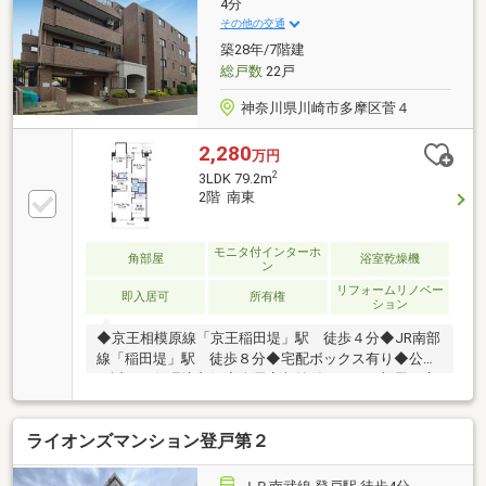
4分
その他の交通
築28年/7階建
総戸数
22戸
神奈川県川崎市多摩区菅４
2,280
万円
2
3LDK 79.2m
2階 南東
モニタ付インターホ
角部屋
浴室乾燥機
ン
リフォームリノベー
即入居可
所有権
ション
◆京王相模原線「京王稲田堤」駅 徒歩４分◆JR南部
線「稲田堤」駅 徒歩８分◆宅配ボックス有り◆公園
の近く・住環境良好◆全居室収納付きで、お部屋を広
くお使いいただけます♪□■□周辺環境□■□・菅天宿公
園…徒歩１分（３７ｍ）・ユーコープ菅店…徒歩３分
ライオンズマンション登戸第２
（１８０ｍ）・ローソン川崎菅店…徒歩３分（２３０
ｍ）・京王ストア稲田堤店…徒歩６分（４５０ｍ）・
クスリのナカヤマ京王稲田堤駅前店…徒歩５分（３５