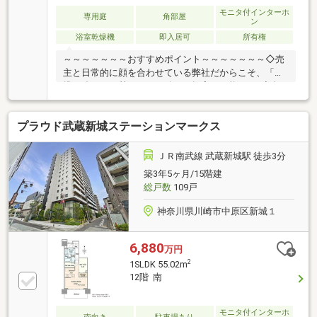
モニタ付インターホ
専用庭
角部屋
ン
浴室乾燥機
即入居可
所有権
～～～～～～～おすすめポイント～～～～～～～◇売
主と日常的に顔を合わせている弊社だからこそ、「連
携の強さ」に基づいた正確なご提案が可能です♪◇角
部屋専用庭付！庭先からは保育園の元気な お子さん
の遊ぶ声が聞こえてくる住環境♪◇スケルトンからの
プラウド武蔵新城ステーションマークス
フルリノベーション♪◇配管も更新しております！◇
キレイになった室内を是非1度、ご見学ください！
【センチュリー２１ホームライフ】「０１２０-８６
ＪＲ南武線 武蔵新城駅 徒歩3分
５-０２１」（通話料無料）住宅ローンのご相談、無料
築3年5ヶ月/15階建
ＦＰも承ります！『キッズルーム・授乳室・おむつ変
総戸数
109戸
え室』も完備しておりますので、小さなお子様がいら
っしゃるお客様も安心してご来店下さい。
神奈川県川崎市中原区新城１
6,880
万円
2
1SLDK 55.02m
12階 南
モニタ付インターホ