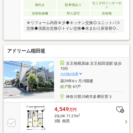
成。お気軽にご相談下さい！☆物件のお問合せは
モニタ付インターホ
南向き
駐車場あり
ン
〈0120-502-278〉☆
浴室乾燥機
即入居可
所有権
☆リフォーム内容☆彡◆キッチン交換◇ユニットバス
交換◆洗面台交換◇トイレ交換◆水まわり床張替◇フ
ローリンク新規貼替◆建具交換◇照明交換◆給湯器
（追い焚き機能付き）交換◇下足箱交換◆全室クロス
交換（アクセントクロスあり）◇ハウスクリーニング
アドリーム稲田堤
実施【３６５日 年中無休】原則即日ご対応(夜間除
く)。他に無い対応力でお客様の見たい知りたいを叶え
ます。【住宅ローンに強い！】常時20行以上の金融機
京王相模原線 京王稲田堤駅 徒歩
関と取引有り。お客様に合わせて適切なプランをご提
10分
案させて頂きます。
その他の交通
築29年6ヶ月/5階建
総戸数
67戸
神奈川県川崎市多摩区菅３
4,549
万円
2
2SLDK 71.27m
3階 南西