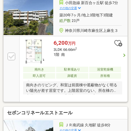
後も見据えたライフプランを無料作成。お気軽にご相
小田急線 新百合ヶ丘駅 徒歩7分
談下さい！☆物件のお問合せは〈0120-332-077〉☆
その他の交通
築20年7ヶ月/地上3階地下3階建
総戸数
23戸
神奈川県川崎市麻生区上麻生３
6,200
万円
2
3LDK 66.66m
1階 南
南向き
駐車場あり
浴室乾燥機
即入居可
床暖房
所有権
南向きのリビング、和室は前面棟や遮蔽物がなく明る
い陽光が差す居室です。上階居室のない、所在棟の最
上階（サウスコート）共用部はスロープ、エレベータ
ー設置。ベビーカー利用の移動もスムーズです。
セボンコリネールエストエール
ＪＲ南武線 久地駅 徒歩8分
その他の交通