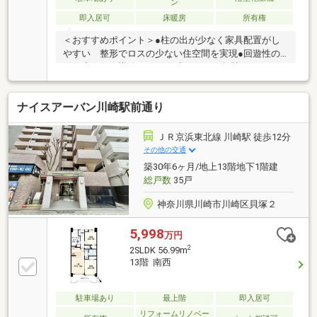
ン
即入居可
床暖房
所有権
＜おすすめポイント＞●柱の出が少なく家具配置がし
やすい 整形でロスの少ない住空間を実現●回遊性の
ある水まわり導線 LDから水まわりへ無駄なくつなが
る、 家事効率と快適性を高めるスマート動線●角位
置に配置されたLDと洋室3部屋 採光・通風・独立性
ナイスアーバン川崎駅前通り
に優れたお部屋です。＜設備等＞○段差の少ないフラ
ットフロア設計○TES温水式床暖房（LD）○外壁・戸境
壁200mm以上の断熱・遮音構造○二重床・二重天井採
ＪＲ京浜東北線 川崎駅 徒歩12分
用〇天井高最大2，450mm〇ペット飼育可能（使用細
その他の交通
則あり）
築30年6ヶ月/地上13階地下1階建
総戸数
35戸
神奈川県川崎市川崎区貝塚２
5,998
万円
2
2SLDK 56.99m
13階 南西
駐車場あり
最上階
即入居可
リフォームリノベー