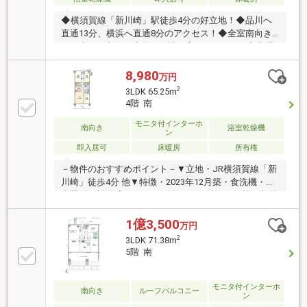
園「夢見ヶ崎動物公園」徒歩6分
◆横須賀線「新川崎」駅徒歩4分の好立地！◆品川へ
直通13分、横浜へ直通8分のアクセス！◆全室南向き
で日当たり良好！◆約13.2帖の広々したLDK！◆床暖
房、浄水器、ディスポーザー、浴室乾燥機等充実の設
備！◆ウォークインクロゼット等収納豊富！◆天井高
8,980
万円
２.62ｍ！◆ハンズフリーキー導入！◆高い断熱性のペ
2
3LDK 65.25m
アサッシ！◆ペット飼育可！（規約有）
4階 南
モニタ付インターホ
南向き
浴室乾燥機
ン
即入居可
床暖房
所有権
－物件のおすすめポイント－▼立地・JR横須賀線「新
川崎」徒歩4分 他▼特徴・2023年12月築・食洗機・浄
水器付の対面式キッチン・納戸・2ヶ所のWIC等の収納
有・ペット飼育可(細則有)・オートロック・宅配ボッ
クス付・24時間ゴミ出し可▼設備・Low-Eペアガラ
1億3,500
万円
ス・床暖房(LD)・オートバス／浴室換気乾燥機・TVモ
2
3LDK 71.38m
ニター付インターホン・ハンズフリーキー▼周辺環
5階 南
境・京急ストア新川崎店 徒歩3分(約240m)・シンカモ
ール 徒歩3分(約190m)■ ご希望の住まい探しをお手伝
いします ━━━━━・・・物件の詳細・ご相談はお気
モニタ付インターホ
南向き
ルーフバルコニー
ン
軽にお問い合わせください。