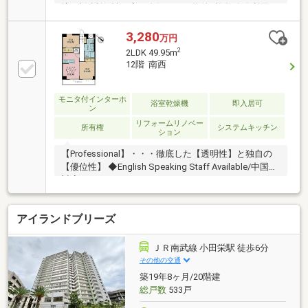
境■生活利便性の高い人気エリア物件■複数路線利用可
で通勤・通学便利 ■専有面積：35.64m2≪1LDK≫■一
部リフォーム予定 ■管理体制良好■空室のため、ご内覧
3,280
万円
調整スムーズ■ウォークインクローゼット付きで収納
2
2LDK 49.95m
充実■商業施設や、飲食店が充実した便利な住環境■徒
12階 南西
歩圏内に生活利便施設が充実■お買い物や外食にも便
利な立地■単身者やDINKSにもおすすめ■徒歩圏内に生
活利便施設が充実
モニタ付インターホ
浴室乾燥機
即入居可
ン
リフォームリノベー
所有権
システムキッチン
ション
【Professional】・・・徹底した【透明性】と独自の
【優位性】 ◆English Speaking Staff Available/中国語
対応
アイランドブリーズ
ＪＲ南武線 小田栄駅 徒歩6分
その他の交通
築19年8ヶ月/20階建
総戸数
533戸