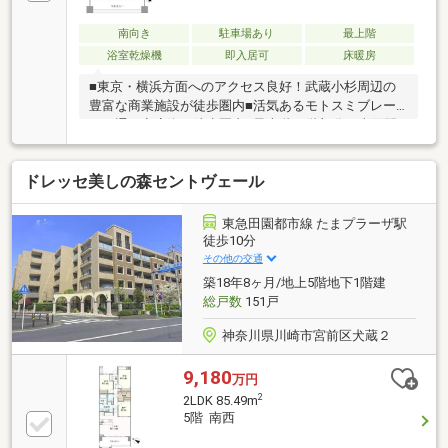
南向き
駐車場あり
最上階
浴室乾燥機
即入居可
床暖房
■東京・横浜方面へのアクセス良好！武蔵小杉周辺の
豊富な商業施設が徒歩圏内■活気あるモトスミブレー
メン通り商店街も徒歩圏内■最上階12階部分、南面間
口8.5メートル、陽当たり・眺望の良いワイドスパン住
戸■専有面積77平米超、天井高は約2.55メートルを確
ドレッセ美しの森セントヴェール
保、主寝室にはウォークインクローゼットもあり、ゆ
とりのある空間■浴室は大型の1.6×2.0メートルサイ
ズ、換気に便利な浴室窓付き■窓が大きく、お部屋内
東急田園都市線 たまプラーザ駅
に柱・梁型が出ない逆梁アウトフレーム工法を採用■
徒歩10分
奥行２メートル・約17平米のワイドバルコニーはアウ
その他の交通
トドアリビングとしてもおススメ■ペット可（細則あ
築18年8ヶ月/地上5階地下1階建
り）■敷地内駐車場100％（無償）
総戸数
151戸
神奈川県川崎市宮前区犬蔵２
9,180
万円
2
2LDK 85.49m
5階 南西