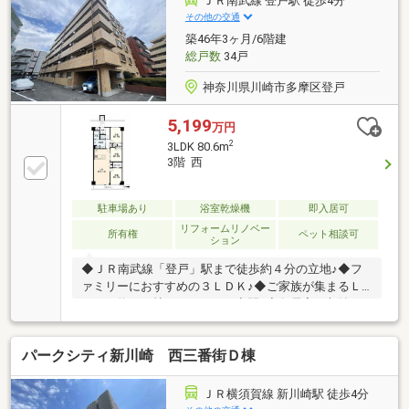
ＪＲ南武線 登戸駅 徒歩4分
０ｍ）
その他の交通
築46年3ヶ月/6階建
総戸数
34戸
神奈川県川崎市多摩区登戸
5,199
万円
2
3LDK 80.6m
3階 西
駐車場あり
浴室乾燥機
即入居可
リフォームリノベー
所有権
ペット相談可
ション
◆ＪＲ南武線「登戸」駅まで徒歩約４分の立地♪◆フ
ァミリーにおすすめの３ＬＤＫ♪◆ご家族が集まるＬ
ＤＫは約１８帖とゆとりある空間♪◆各居室に収納が
ありスペースを有効活用できます♪◆季節物などの収
納に便利なトランクルームもございます♪【株式会社
パークシティ新川崎 西三番街Ｄ棟
リビングライフ】創業35年の信頼で未公開情報多数の
リビングライフがご紹介します。宅建士×FP×住宅ロー
ンアドバイザーの資格を併せ持つ『ライフ・エキスパ
ＪＲ横須賀線 新川崎駅 徒歩4分
ート・プランナー』がお客様の老後も見据えたライフ