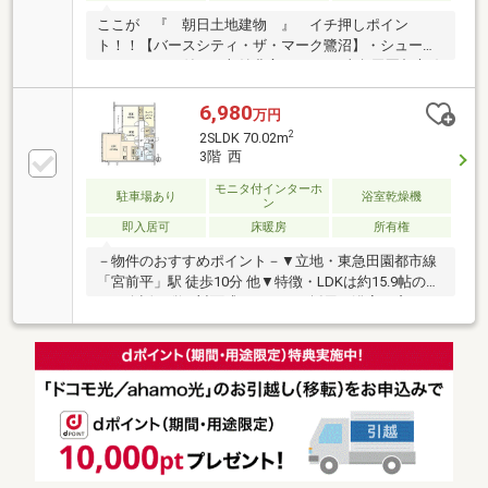
ここが 『 朝日土地建物 』 イチ押しポイン
ト！！【バースシティ・ザ・マーク鷺沼】・シューズ
インクローク付き、収納豊富な3LDK・東急田園都市線
「鷺沼」駅徒歩12分・ペット飼育可まずはお気軽にご
覧ください！！朝日土地建物登戸支店営業2課 0120-
6,980
万円
51-7062 まで！！併せて 『 住宅ローン説明
2
2SLDK 70.02m
会 』 も開催中お気軽にご相談ください！！～土日
3階 西
に限らず平日いつでもご案内できます～
モニタ付インターホ
駐車場あり
浴室乾燥機
ン
即入居可
床暖房
所有権
－物件のおすすめポイント－▼立地・東急田園都市線
「宮前平」駅 徒歩10分 他▼特徴・LDKは約15.9帖の広
さ・会話が弾む対面式キッチンを採用・浴室に窓があ
り、自然換気可能・窓・収納付のサービススペースは
多目的に活用可能・各洋室・廊下・洗面室に収納有・
ペット飼育可能(細則有)▼設備・床暖房(LD)・食洗
機・浴室乾燥機・宅配ボックス▼周辺環境・スーパー
「まいばすけっと宮前小台店」徒歩4分(約300m)・有
馬1丁目こども公園 徒歩1分(約60m)■ ご希望の住まい
探しをお手伝いします ━━━━━・・・物件の詳細・
ご相談はお気軽にお問い合わせください。