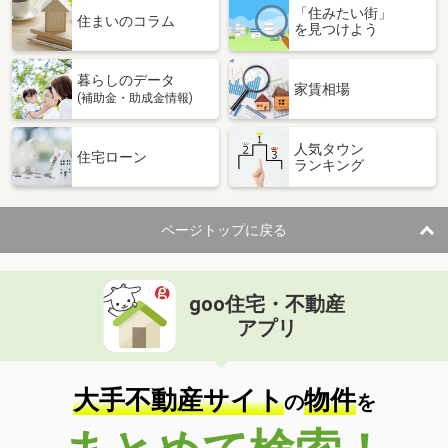
「住みたい街」
価 格
2,800万円
住まいのコラム
を見つけよう
住 所
宮崎県宮崎市丸島町
専有面積
60.24m²
暮らしのデータ
間取り
2LDK
家賃相場
(補助金・助成金情報)
宮崎県宮崎市吾妻町
人気タウン
住宅ローン
ランキング
価 格
400万円
住 所
宮崎県宮崎市吾妻町
専有面積
45.54m²
ページトップに戻る
間取り
2LDK
goo住宅・不動産
アプリ
大手不動産サイト
物件
の
を