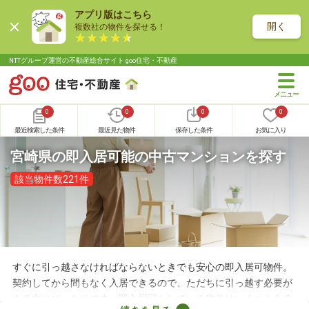
アプリ版はこちら
開く
複数社の物件を探せる！
NTTグループ運営の不動産総合サイト goo住宅・不動産
0
0
0
0
最近検索した条件
最近見た物件
保存した条件
お気に入り
宮崎県の即入居可能の中古マンションを探す
該当物件数221件
すぐに引っ越さなければならないときでも安心の即入居可物件。
契約してから間もなく入居できるので、ただちに引っ越す必要が
ある方にぴったりです。即入居可としている物件はいくつもある