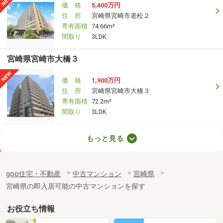
価 格
5,400万円
住 所
宮崎県宮崎市老松２
専有面積
74.66m²
間取り
3LDK
宮崎県宮崎市大橋３
価 格
1,900万円
住 所
宮崎県宮崎市大橋３
専有面積
72.2m²
間取り
3LDK
宮崎県宮崎市大工２
もっと見る
価 格
1,880万円
住 所
宮崎県宮崎市大工２
goo住宅・不動産
中古マンション
宮崎県
専有面積
82.6m²
宮崎県の即入居可能の中古マンションを探す
間取り
4LDK
お役立ち情報
宮崎県宮崎市丸島町