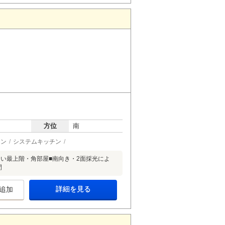
方位
南
ョン
システムキッチン
くい最上階・角部屋■南向き・2面採光によ
間
詳細を見る
追加