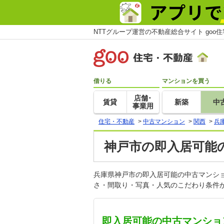
NTTグループ運営の不動産総合サイト goo
借りる
マンションを買う
店舗･
賃貸
新築
中
事業用
住宅・不動産
>
中古マンション
>
関西
>
兵
神戸市の即入居可能
兵庫県神戸市の即入居可能の中古マンシ
さ・間取り・写真・人気のこだわり条件か
即入居可能の中古マンショ