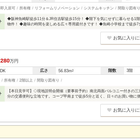
即入居可
所有権
リフォームリノベーション
システムキッチン
間取り図有
◆阪神魚崎駅徒歩11分＆JR住吉駅徒歩15分！ ◆階下を気にせずに暮らせる1
ト
物件！ ◆趣味の時間を楽しめる広々専用庭付きです！ ◆魚崎小学校まで徒歩7
お気に入りに
,280
万円
広さ
階数
3階
LDK
56.83m
2
所有権
2階以上
間取り図有り
【本日見学可】◇現地説明会開催（要事前予約）南北両面バルコニー付きの三方
ト
分の交通便利な立地です。コープ甲南まで徒歩5分と近く、日々のお買い物に便
お気に入りに