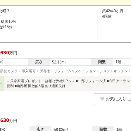
北町７
築42年9ヶ月
分
4階建
徒歩10分
歩15分
,630
万円
広さ
階数
1階
DK
52.13m
2
防犯カメラ
即入居可
所有権
リフォームリノベーション
システムキッチン
～只今家電プレゼント・詳細は弊社HPへ～ ■一部リフォーム済 ■六甲アイランド
ト
便利 ■角部屋 開放的&陽当り通風良好
お気に入りに
,630
万円
広さ
階数
1階
LDK
56.03m
2