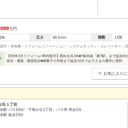
,099
万円
広さ
階数
11階
LDK
80.57m
2
居可
所有権
リフォームリノベーション
システムキッチン
エレベーター
2
【R8年3月リフォーム+即内覧可】西向き3LDK■?陽本線「舞?駅」まで徒歩9
ト
採光・通風・眺望良好■東舞子小学校まで徒歩10分でお子さまの通学に便利
お気に入りに
が丘１丁目
水駅 バス10分/「千鳥が丘1丁目」バス停 停歩2分
水駅 徒歩23分