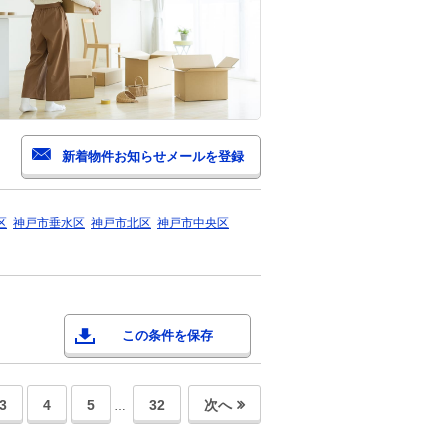
区
神戸市垂水区
神戸市北区
神戸市中央区
この条件を保存
3
4
5
32
次へ
…