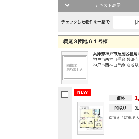
テキスト表示
チェックした物件を一括で
横尾３団地６１号棟
兵庫県神戸市須磨区横尾
神戸市西神山手線 妙法寺
神戸市西神山手線 名谷駅 
1
価格
間取り
3
南向き
駐車場あ