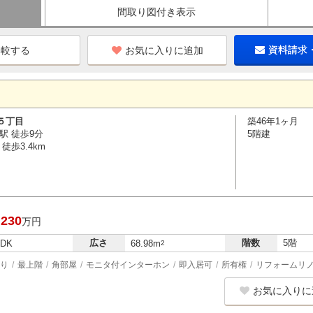
間取り図付き表示
お気に入りに追加
資料請求
５丁目
築46年1ヶ月
駅 徒歩9分
5階建
徒歩3.4km
,230
万円
広さ
階数
5階
LDK
68.98m
2
り
最上階
角部屋
モニタ付インターホン
即入居可
所有権
リフォームリ
お気に入りに