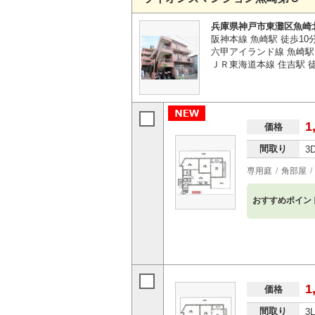
兵庫県神戸市東灘区魚崎
阪神本線 魚崎駅 徒歩10
六甲アイランド線 魚崎駅 
ＪＲ東海道本線 住吉駅 徒
1
価格
間取り
3
専用庭
角部屋
おすすめポイン
1
価格
間取り
3