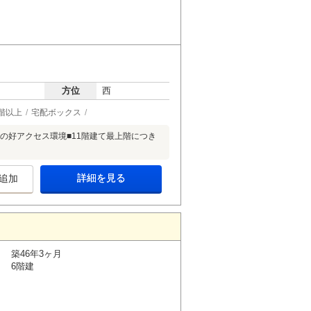
方位
西
階以上
宅配ボックス
分の好アクセス環境■11階建て最上階につき
詳細を見る
追加
築46年3ヶ月
6階建