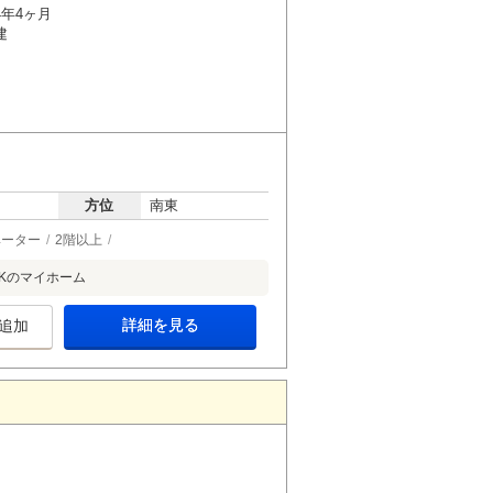
4年4ヶ月
建
方位
南東
ベーター
2階以上
Kのマイホーム
詳細を見る
追加