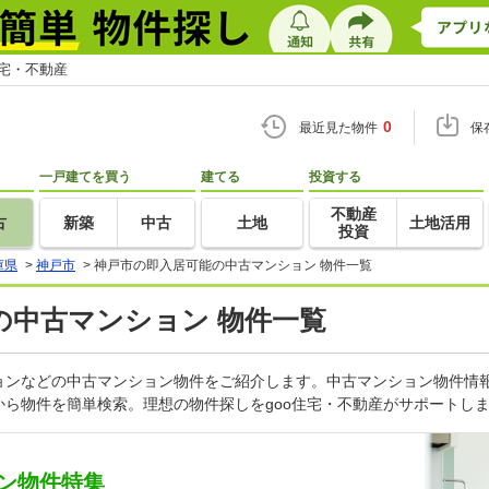
住宅・不動産
0
最近見た物件
保
一戸建てを買う
建てる
投資する
不動産
古
新築
中古
土地
土地活用
投資
庫県
>
神戸市
>
神戸市の即入居可能の中古マンション 物件一覧
の中古マンション 物件一覧
ョンなどの中古マンション物件をご紹介します。中古マンション物件情報
ら物件を簡単検索。理想の物件探しをgoo住宅・不動産がサポートし
ン物件特集