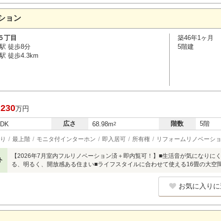
ション
５丁目
築46年1ヶ月
駅 徒歩8分
5階建
 徒歩4.3km
,230
万円
広さ
階数
5階
LDK
68.98m
2
り
最上階
モニタ付インターホン
即入居可
所有権
リフォームリノベーシ
【2026年7月室内フルリノベーション済＋即内覧可！】■生活音が気になりに
ト
る、明るく、開放感ある住まい■ライフスタイルに合わせて使える16畳の大空
お気に入りに