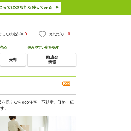
0
0
存した検索条件
お気に入り
売る
住みやすい街を探す
助成金
売却
情報
を探すならgoo住宅・不動産。価格・広
ます。