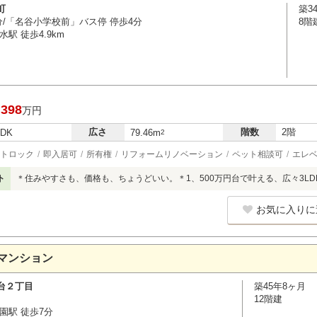
町
築3
分/「名谷小学校前」バス停 停歩4分
8階
駅 徒歩4.9km
,398
万円
広さ
階数
2階
LDK
79.46m
2
トロック
即入居可
所有権
リフォームリノベーション
ペット相談可
エレ
ト
＊住みやすさも、価格も、ちょうどいい。＊1、500万円台で叶える、広々3LD
お気に入りに
マンション
台２丁目
築45年8ヶ月
12階建
園駅 徒歩7分