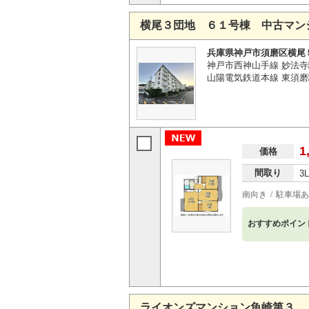
横尾３団地 ６１号棟 中古マン
兵庫県神戸市須磨区横尾
神戸市西神山手線 妙法寺
山陽電気鉄道本線 東須磨駅
1
価格
間取り
3
南向き
駐車場あ
おすすめポイン
ライオンズマンション魚崎第３