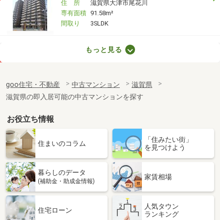
住 所
滋賀県大津市尾花川
専有面積
91.58m²
間取り
3SLDK
滋賀県大津市大物
もっと見る
価 格
1,490万円
住 所
滋賀県大津市大物
goo住宅・不動産
中古マンション
滋賀県
専有面積
56.25m²
滋賀県の即入居可能の中古マンションを探す
間取り
ワンルーム
お役立ち情報
滋賀県大津市浜大津３丁目
「住みたい街」
価 格
1,980万円
住まいのコラム
を見つけよう
住 所
滋賀県大津市浜大津３丁目
専有面積
86.31m²
暮らしのデータ
間取り
3SLDK
家賃相場
(補助金・助成金情報)
滋賀県栗東市野尻
人気タウン
住宅ローン
ランキング
価 格
2,980万円