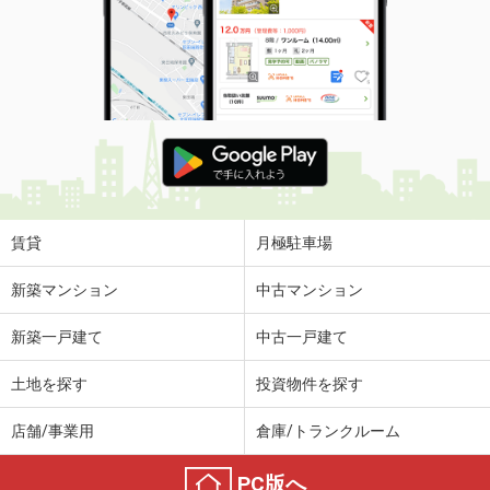
住 所
滋賀県栗東市綣３丁目
専有面積
67.86m²
間取り
3LDK
滋賀県栗東市綣３丁目
価 格
2,080万円
住 所
滋賀県栗東市綣３丁目
専有面積
67.86m²
間取り
3LDK
賃貸
月極駐車場
滋賀県大津市京町４
新築マンション
中古マンション
価 格
5,380万円
新築一戸建て
中古一戸建て
住 所
滋賀県大津市京町４
専有面積
80.18m²
土地を探す
投資物件を探す
間取り
3LDK
店舗/事業用
倉庫/トランクルーム
滋賀県守山市今浜町
PC版へ