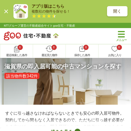
アプリ版はこちら
開く
複数社の物件を探せる！
NTTグループ運営の不動産総合サイト goo住宅・不動産
0
0
0
0
最近検索した条件
最近見た物件
保存した条件
お気に入り
滋賀県の即入居可能の中古マンションを探す
該当物件数342件
すぐに引っ越さなければならないときでも安心の即入居可物件。
契約してから間もなく入居できるので、ただちに引っ越す必要が
ある方にぴったりです。即入居可としている物件はいくつもある