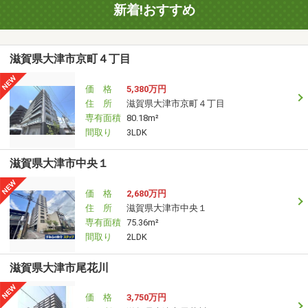
新着!おすすめ
滋賀県大津市京町４丁目
価 格
5,380万円
住 所
滋賀県大津市京町４丁目
専有面積
80.18m²
間取り
3LDK
滋賀県大津市中央１
価 格
2,680万円
住 所
滋賀県大津市中央１
専有面積
75.36m²
間取り
2LDK
滋賀県大津市尾花川
価 格
3,750万円