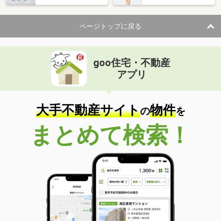
住 所
滋賀県栗東市野尻
専有面積
81.67m²
ページトップに戻る
間取り
4LDK
滋賀県草津市南草津３
goo住宅・不動産
価 格
4,580万円
アプリ
住 所
滋賀県草津市南草津３
専有面積
71.92m²
間取り
3LDK
大手不動産サイト
物件
の
を
滋賀県栗東市安養寺１丁目
まとめて検索！
価 格
2,600万円
住 所
滋賀県栗東市安養寺１丁目
専有面積
92.83m²
間取り
4LDK
滋賀県栗東市綣３丁目
価 格
2,080万円