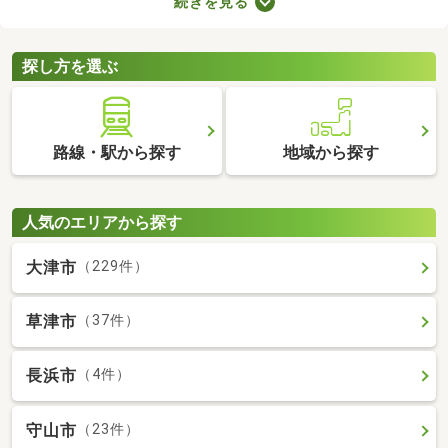
続きを見る
ので、間取りや購入費用、設備をチェックしたうえで決めましょ
う。ここでは、すぐに引っ越す必要のある方におすすめの即入居
可の中古マンションを紹介します。
探し方を選ぶ
路線・駅から探す
地域から探す
人気のエリアから探す
大津市
（229件）
草津市
（37件）
長浜市
（4件）
守山市
（23件）