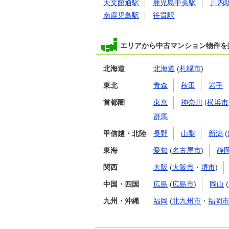
天文館通駅
鹿児島中央駅
川内
南鹿児島駅
笹貫駅
エリアから中古マンション物件を
北海道
北海道
(
札幌市
)
東北
青森
秋田
岩手
首都圏
東京
神奈川
(
横浜市
群馬
甲信越・北陸
長野
山梨
新潟
(
東海
愛知
(
名古屋市
)
静
関西
大阪
(
大阪市
・
堺市
)
中国・四国
広島
(
広島市
)
岡山
(
九州・沖縄
福岡
(
北九州市
・
福岡