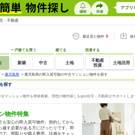
住宅・不動産
0
最近見た物件
保
一戸建てを買う
建てる
投資する
不動産
古
新築
中古
土地
土地活用
投資
>
鹿児島県
>
鹿児島県の即入居可能の中古マンション物件を探す
を探す
古マンション物件を簡単検索。理想の物件探しをgoo住宅・不動産がサポートしま
ン物件特集
でも安心の即入居可物件。契約してから
っ越す必要がある方にぴったりです。即
ので、間取りや購入費用、設備をチェッ