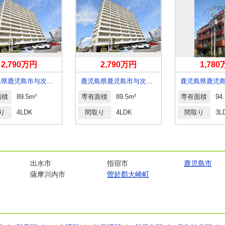
2,790万円
2,790万円
1,78
鹿児島県鹿児島市与次郎２
鹿児島県鹿児島市与次郎２丁目
面積
89.5m²
専有面積
89.5m²
専有面積
94
り
4LDK
間取り
4LDK
間取り
3L
出水市
指宿市
鹿児島市
薩摩川内市
曽於郡大崎町