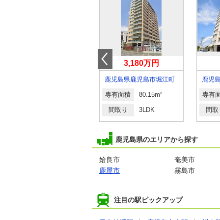
1,790万円
3,180万円
鹿児島県鹿児島市城西２丁目
鹿児島県鹿児島市堀江町
専有面積
62.7m²
専有面積
80.15m²
専有
間取り
2LDK
間取り
3LDK
間取
鹿児島県のエリアから探す
姶良市
奄美市
鹿屋市
霧島市
注目の駅ピックアップ