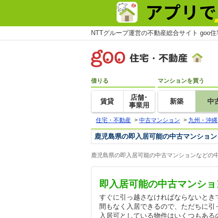
NTTグループ運営の不動産総合サイト goo
借りる
マンションを買う
店舗･
賃貸
新築
中
事業用
住宅・不動産
>
中古マンション
>
九州・沖縄
鹿児島県の即入居可能の中古マンション
鹿児島県の即入居可能の中古マンションなどの中
即入居可能の中古マンショ
すぐに引っ越さなければならないとき
間もなく入居できるので、ただちに引
入居可としている物件はいくつもある