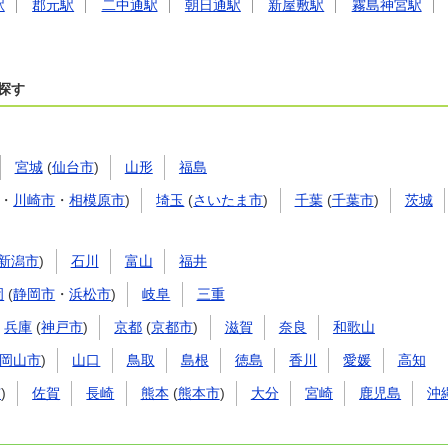
駅
郡元駅
二中通駅
朝日通駅
新屋敷駅
霧島神宮駅
探す
宮城
(
仙台市
)
山形
福島
・
川崎市
・
相模原市
)
埼玉
(
さいたま市
)
千葉
(
千葉市
)
茨城
新潟市
)
石川
富山
福井
岡
(
静岡市
・
浜松市
)
岐阜
三重
兵庫
(
神戸市
)
京都
(
京都市
)
滋賀
奈良
和歌山
岡山市
)
山口
鳥取
島根
徳島
香川
愛媛
高知
市
)
佐賀
長崎
熊本
(
熊本市
)
大分
宮崎
鹿児島
沖