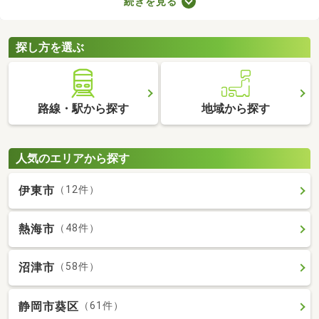
続きを見る
ので、間取りや購入費用、設備をチェックしたうえで決めましょ
う。ここでは、すぐに引っ越す必要のある方におすすめの即入居
可の中古マンションを紹介します。
探し方を選ぶ
路線・駅から探す
地域から探す
人気のエリアから探す
伊東市
（12件）
熱海市
（48件）
沼津市
（58件）
静岡市葵区
（61件）