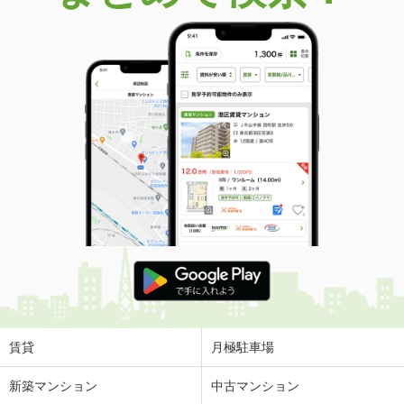
価 格
280万円
住 所
静岡県伊東市富戸
専有面積
68.86m²
間取り
3LDK
静岡県静岡市葵区上足洗３丁目
価 格
2,480万円
住 所
静岡県静岡市葵区上足洗３丁目
専有面積
92.38m²
間取り
4LDK
静岡県静岡市葵区鷹匠２丁目
価 格
4,690万円
住 所
静岡県静岡市葵区鷹匠２丁目
専有面積
72.18m²
間取り
3LDK
賃貸
月極駐車場
静岡県静岡市葵区川合３丁目
新築マンション
中古マンション