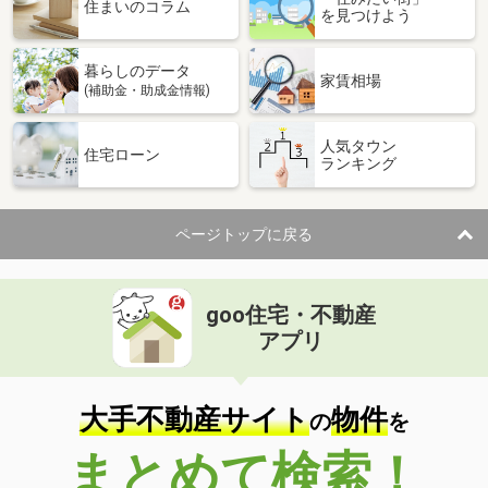
価 格
2,190万円
住まいのコラム
を見つけよう
住 所
静岡県沼津市大岡
専有面積
71m²
暮らしのデータ
間取り
2SLDK
家賃相場
(補助金・助成金情報)
静岡県静岡市葵区岳美１
人気タウン
住宅ローン
ランキング
価 格
1,190万円
住 所
静岡県静岡市葵区岳美１
専有面積
64.11m²
ページトップに戻る
間取り
3LDK
静岡県静岡市葵区鷹匠２
goo住宅・不動産
価 格
4,690万円
アプリ
住 所
静岡県静岡市葵区鷹匠２
専有面積
72.18m²
間取り
3LDK
大手不動産サイト
物件
の
を
静岡県伊東市富戸
まとめて検索！