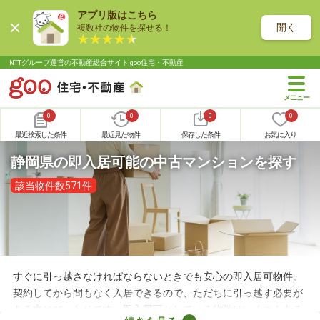
アプリ版はこちら
開く
複数社の物件を探せる！
NTTグループ運営の不動産総合サイト goo住宅・不動産
0
0
0
0
最近検索した条件
最近見た物件
保存した条件
お気に入り
静岡県の即入居可能の中古マンションを探す
該当物件数571件
すぐに引っ越さなければならないときでも安心の即入居可物件。
契約してから間もなく入居できるので、ただちに引っ越す必要が
ある方にぴったりです。即入居可としている物件はいくつもある