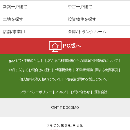
価 格
898万円
新築一戸建て
中古一戸建て
住 所
静岡県静岡市葵区川合３丁目
専有面積
84.08m²
土地を探す
投資物件を探す
間取り
4LDK
店舗/事業用
倉庫/トランクルーム
静岡県磐田市今之浦３
PC版へ
価 格
2,390万円
住 所
静岡県磐田市今之浦３
goo住宅・不動産とは
お客さまご利用端末からの情報の外部送信について
専有面積
68.7m²
間取り
3LDK
物件に関するお問合せの流れ
情報提供元
不動産情報に関する免責事項
個人情報の取り扱いについて
消費税に関する表記について
静岡県熱海市紅葉ガ丘町
プライバシーポリシー
ヘルプ
お問い合わせ
運営会社
価 格
148万円
住 所
静岡県熱海市紅葉ガ丘町
専有面積
34.92m²
©NTT DOCOMO
間取り
1DK
静岡県熱海市清水町