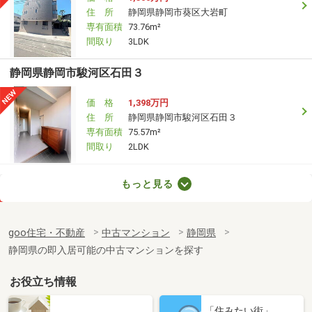
住 所
静岡県静岡市葵区大岩町
専有面積
73.76m²
間取り
3LDK
静岡県静岡市駿河区石田３
価 格
1,398万円
住 所
静岡県静岡市駿河区石田３
専有面積
75.57m²
間取り
2LDK
静岡県静岡市駿河区池田
もっと見る
価 格
2,690万円
住 所
静岡県静岡市駿河区池田
goo住宅・不動産
中古マンション
静岡県
専有面積
69.31m²
静岡県の即入居可能の中古マンションを探す
間取り
3LDK
お役立ち情報
静岡県沼津市大岡
「住みたい街」