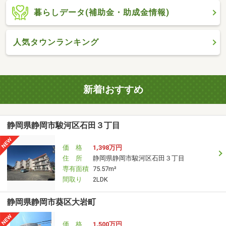
暮らしデータ(補助金・助成金情報)
人気タウンランキング
新着!おすすめ
静岡県静岡市駿河区石田３丁目
価 格
1,398万円
住 所
静岡県静岡市駿河区石田３丁目
専有面積
75.57m²
間取り
2LDK
静岡県静岡市葵区大岩町
価 格
1,500万円