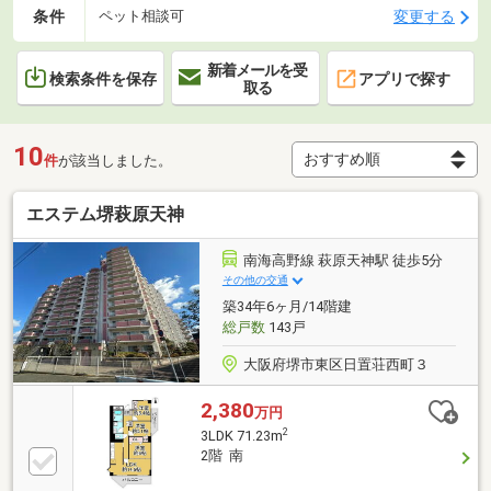
条件
変更する
ペット相談可
新着メールを受
検索条件を保存
アプリで探す
取る
10
件
が該当しました。
エステム堺萩原天神
南海高野線 萩原天神駅 徒歩5分
その他の交通
築34年6ヶ月/14階建
総戸数
143戸
大阪府堺市東区日置荘西町３
2,380
万円
2
3LDK 71.23m
2階 南