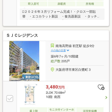
即入居可
床暖房
所有権
□２０２６年３月リフォーム完成！・クロス一部貼
替 ・エコカラット新設 ・食洗器新設 ・タッチレ
ス水栓に交換 ・キッチン背面にハイフロアカウンタ
ー＋吊戸棚新設 ・照明器具新設 ・レースカーテン
設置 ・玄関照明センサー付きに交換 ・ハウスクリ
ＳＪＣレジデンス
ーニング など ※トイレは希望があればウォシュレ
ット部分交換可能です。 ガスコンロも希望があれば
交換可能です。□２階の為、エレベーターを待つ必要
南海高野線 初芝駅 徒歩9分
がございません！・ラッシュ時や災害時、忘れ物をし
その他の交通
た際などに時間をとりません。・ゴミ出しも楽々で
築6年7ヶ月/10階建
す。・駐車場や駐輪場は階段部分と隣接している為、
総戸数
205戸
便利です。是非、お気軽にお問合せください！
大阪府堺市東区白鷺町３
3,480
万円
2
2LDK 70.68m
10階 南西
モニタ付インターホ
最上階
浴室乾燥機