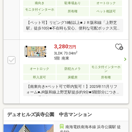
南向き
駐車場あり
オートロック
モニタ付インターホ
所有権
ペット相談可
ン
【ペット可】リビング18帖以上■ＪＲ阪和線「上野芝
駅」徒歩10分■不在時も安心、便利な宅配ボックス完
備されています■上野芝小学校が徒歩10分圏内にあり
お子様の登下校にも安心の距離
3,280
万円
2
3LDK 73.04m
5階 南東
モニタ付インターホ
オートロック
防犯カメラ
ン
即入居可
床暖房
所有権
【南東向き×ペット可で即内覧可！】2025年11月リフ
ォーム■JR阪和線上野芝駅徒歩約9分■5階部分につき
陽当り通風良好な3LDK■LDKは広々15帖の対面式キッ
チン採用
デュオヒルズ浜寺公園 中古マンション
南海電鉄南海本線 浜寺公園駅 徒
歩5分