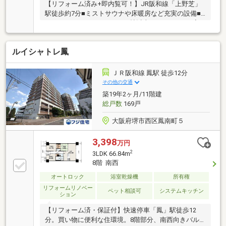
【リフォーム済み+即内覧可！】JR阪和線「上野芝」
駅徒歩約7分■ミストサウナや床暖房など充実の設備■
ペット可マンション＋LDK15帖以上■オートロック完
備で防犯面も配慮
ルイシャトレ鳳
ＪＲ阪和線 鳳駅 徒歩12分
その他の交通
築19年2ヶ月/11階建
総戸数
169戸
大阪府堺市西区鳳南町５
3,398
万円
2
3LDK 66.84m
8階 南西
オートロック
浴室乾燥機
所有権
リフォームリノベー
ペット相談可
システムキッチン
ション
【リフォーム済・保証付】快速停車「鳳」駅徒歩12
分。買い物に便利な住環境。8階部分、南西向きバル