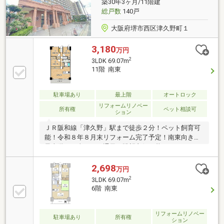
築30年3ヶ月/11階建
総戸数
140戸
大阪府堺市西区津久野町１
3,180
万円
2
3LDK 69.07m
11階 南東
駐車場あり
最上階
オートロック
リフォームリノベー
所有権
ペット相談可
ション
ＪＲ阪和線「津久野」駅まで徒歩２分！ペット飼育可
能！令和８年８月末リフォーム完了予定！南東向きの
最上階！日当たり・通風・眺望良好！暮らしやすい３
LDK！
2,698
万円
2
3LDK 69.07m
6階 南東
リフォームリノベー
駐車場あり
所有権
ション