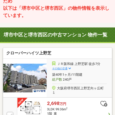
ため
以下は「堺市中区と堺市西区」の物件情報を表示し
ています。
堺市中区と堺市西区の中古マンション 物件一覧
クローバーハイツ上野芝
ＪＲ阪和線 上野芝駅 徒歩7分
その他の交通
築40年1ヶ月/11階建
総戸数
240戸
大阪府堺市西区上野芝向ヶ丘町
１
2,698
万円
2
3LDK 99.36m
1階 東