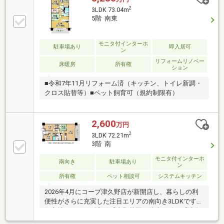
2
3LDK 73.04m
5階 南東
モニタ付インターホ
駐車場あり
即入居可
ン
リフォームリノベー
床暖房
所有権
ション
■令和7年11月リフォーム済（キッチン、トイレ新調・
クロス貼替等）■ペット飼育可（規約制限有）
2,600
万円
2
3LDK 72.21m
3階 南
モニタ付インターホ
南向き
駐車場あり
ン
所有権
ペット相談可
システムキッチン
2026年4月にコープ津久野店が新開店し、暮らしの利
便性がさらに充実した注目エリアの南向き3LDKです。
＜立地＞・ＪＲ阪和線「上野芝駅」徒歩10分／「津久
野駅」徒歩12分・コープ津久野店まで徒歩約6分・ミ