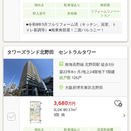
南向き
駐車場あり
角部屋
リフォームリノベー
即入居可
所有権
ション
■令和8年5月フルリフォーム済（キッチン、浴室、ト
イレ新調等）■南東角部屋！二面バルコニー！
タワーズランド北野田 セントラルタワー
南海高野線 北野田駅 徒歩3分
築22年8ヶ月/地上24階地下1階建
総戸数
126戸
大阪府堺市東区北野田
3,680
万円
2
3LDK 80.37m
5階 南
南向き
駐車場あり
浴室乾燥機