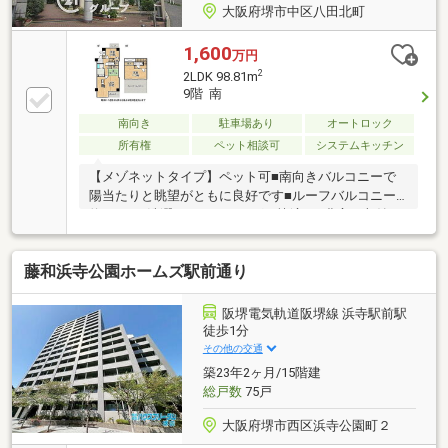
大阪府堺市中区八田北町
1,600
万円
2
2LDK 98.81m
9階 南
南向き
駐車場あり
オートロック
所有権
ペット相談可
システムキッチン
【メゾネットタイプ】ペット可■南向きバルコニーで
陽当たりと眺望がともに良好です■ルーフバルコニー
約16m2で洗濯やガーデニングも快適に■豊富な収納ス
ペースでお部屋がすっきり片付きます
藤和浜寺公園ホームズ駅前通り
阪堺電気軌道阪堺線 浜寺駅前駅
徒歩1分
その他の交通
築23年2ヶ月/15階建
総戸数
75戸
大阪府堺市西区浜寺公園町２