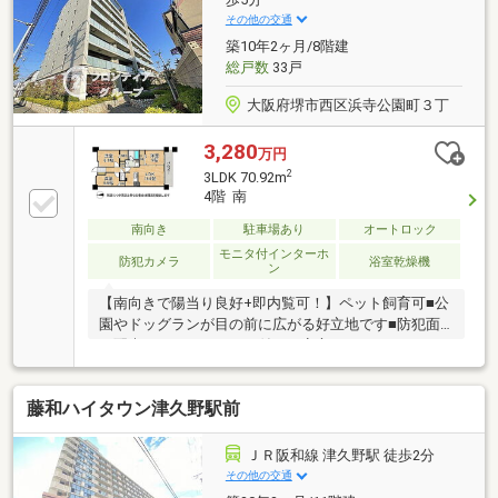
その他の交通
築10年2ヶ月/8階建
総戸数
33戸
大阪府堺市西区浜寺公園町３丁
3,280
万円
2
3LDK 70.92m
4階 南
南向き
駐車場あり
オートロック
モニタ付インターホ
防犯カメラ
浴室乾燥機
ン
【南向きで陽当り良好+即内覧可！】ペット飼育可■公
園やドッグランが目の前に広がる好立地です■防犯面
を配慮したオートロック付きで安心のセキュリティ■
家族でゆったり過ごせる約14.9帖のLDK
藤和ハイタウン津久野駅前
ＪＲ阪和線 津久野駅 徒歩2分
その他の交通