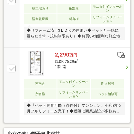
モニタ付インターホ
駐車場あり
角部屋
ン
リフォームリノベー
浴室乾燥機
所有権
ション
◆リフォーム済！3ＬＤＫの住まい◆ペットと一緒に
暮らせます（規約制限あり）◆お買い物便利な好立地
2,290
万円
2
3LDK 76.29m
1階 南
モニタ付インターホ
南向き
即入居可
ン
リフォームリノベー
所有権
ペット相談可
ション
◆『ペット飼育可能（条件付）マンション』令和8年6
月フルリフォーム完了！◆近隣に商業施設が多数あり
生活至便です！当日内覧ご予約可能です！
少女の赤い帽子泉北深井