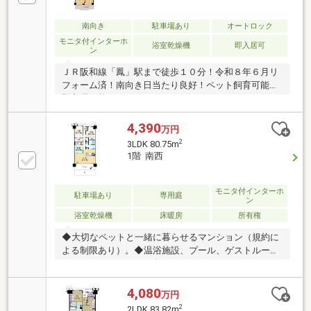
南向き
駐車場あり
オートロック
モニタ付インターホ
浴室乾燥機
即入居可
ン
ＪＲ阪和線「鳳」駅まで徒歩１０分！令和８年６月リ
フォーム済！南向き日当たり良好！ペット飼育可能！
即入居可能！
4,390
万円
2
3LDK 80.75m
1階 南西
モニタ付インターホ
駐車場あり
専用庭
ン
浴室乾燥機
床暖房
所有権
◆大切なペットと一緒に暮らせるマンション（規約に
よる制限あり）。◆温浴施設、プール、ゲストルー
ム、パーティールーム有り。●○● ライフインフォメ
ーション ●○● ●アリオ鳳まで約180m ●ライフ福
泉店まで約620m ●セブンイレブン堺鳳南町3丁店ま
4,080
万円
で約230m ●堺鳳南郵便局まで約420m ●ココカラフ
2
2LDK 83.82m