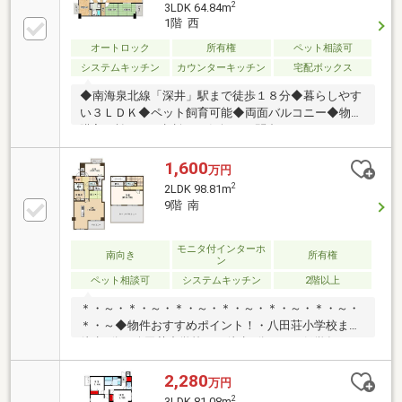
2
3LDK 64.84m
1階 西
オートロック
所有権
ペット相談可
システムキッチン
カウンターキッチン
宅配ボックス
◆南海泉北線「深井」駅まで徒歩１８分◆暮らしやす
い３ＬＤＫ◆ペット飼育可能◆両面バルコニー◆物件
購入に於けるご相談はお気軽にお問合せください♪
1,600
万円
2
2LDK 98.81m
9階 南
モニタ付インターホ
南向き
所有権
ン
ペット相談可
システムキッチン
2階以上
＊・～・＊・～・＊・～・＊・～・＊・～・＊・～・
＊・～◆物件おすすめポイント！・八田荘小学校まで
徒歩5分、八田荘中学校まで徒歩3分です！低学年のお
子さんも楽々通えて安心です！・タタミコーナーがご
ざいますので、小さなお子様がいるご家族にもおスス
2,280
万円
メ！・大切なペットと生活できます！(規約有)・広々
2