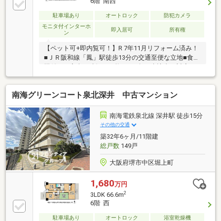
6階 南西
駐車場あり
オートロック
防犯カメラ
モニタ付インターホ
即入居可
所有権
ン
【ペット可+即内覧可！】R 7年11月リフォーム済み！
■ＪＲ阪和線「鳳」駅徒歩13分の交通至便な立地■食洗
機付きで家事の時短が可能です■急な来訪者の対応も
安心なオートロック
南海グリーンコート泉北深井 中古マンション
南海電鉄泉北線 深井駅 徒歩15分
その他の交通
築32年6ヶ月/11階建
総戸数
149戸
大阪府堺市中区堀上町
1,680
万円
2
3LDK 66.6m
6階 西
駐車場あり
オートロック
浴室乾燥機