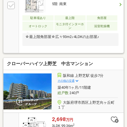
5階 南東
駐車場あり
最上階
角部屋
モニタ付インターホ
オートロック
浴室乾燥機
ン
☆最上階角部屋☆広々93m2♪4LDKのお部屋♪
クローバーハイツ上野芝 中古マンション
阪和線 上野芝駅 徒歩7分
その他の交通
築40年1ヶ月/11階建
総戸数
240戸
大阪府堺市西区上野芝向ヶ丘町
１丁
2,698
万円
2
3LDK 99.36m