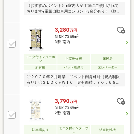
《おすすめポイント》●室内大変丁寧にご使用されて
おります●電気自動車用コンセント3台分有り！《物件
について》●ペット飼育可（規約制限有）●床暖房完備
で、寒い季節は足元からぽかぽかに温まります《周辺
について》●白鷺小学校 徒歩約16分●中百舌鳥中学
3,280
万円
校 徒歩約21分●サンプラザ白鷺店 自転車で約2分●
2
3LDK 70.68m
セブンイレブン堺白鷺町3丁店 徒歩約1分【お客様
3階 南西
へ】当社では諸事情によりインターネットに掲載され
ていない物件も多数取り扱っておりますお気軽にお問
い合わせ下さいませローンのご相談、お問い合わせは
モニタ付インターホ
浴室乾燥機
床暖房
ン
通話料無料の0120-521-021までお気軽にご連絡下さい
所有権
ペット相談可
エレベーター
ませ
〇２０２０年２月建築 〇ペット飼育可能（規約制限
有り）〇３ＬＤＫ＋ＷＩＣ 専有面積：７０．６８平
米〇南西向き〇南海高野線「初芝」駅徒歩約１０分
3,790
万円
2
3LDK 70.68m
2階 南西
モニタ付インターホ
駐車場あり
浴室乾燥機
ン