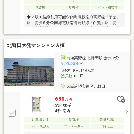
ン
床暖房
所有権
ペット相談可
◆２駅１路線利用可能◇南海電鉄南海高野線「初芝」
駅 徒歩９分◇南海電鉄南海高野線「白鷺」駅 徒歩
１４分◆間取り：２ＬＤ・Ｋタイプ◆専有面積：
70.68m2◆リビングダイニングが17畳ございます◆デ
ィスポ―ザ有り◆ミストサウナ機能付ガス温水浴室暖
北野田大発マンションＡ棟
房機器有り◆LDに床暖房が2面あり◆電気自動車用の
充電コンセントが3台分あり◆フラットフロア設計◆
物件の詳細および内覧希望のお問合せにつきまして
南海高野線 北野田駅 徒歩15分
は、担当：岡本（オカモト）までお願いいたします。
その他の交通
（フリーコール：０１２０－１０９－５８２）
築50年9ヶ月/7階建
総戸数
103戸
大阪府堺市東区北野田
650
万円
2
3DK 55m
4階 南西
駐車場あり
所有権
管理人常駐
ペット相談可
エレベーター
2階以上