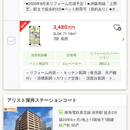
■2026年8月末リフォーム完成予定！■JR阪和線「上野
芝」駅まで徒歩約3分■ペット飼育可（規約あり）■オ
ートロック付き■敷地内公園あり
3,480
万円
2
3LDK 71.19m
7階 南西
リフォームリノベー
浴室乾燥機
所有権
ション
ペット相談可
エレベーター
2階以上
～リフォーム内容～・キッチン新調（食洗器、吊戸棚
付）・浴槽新調（カワック交換）・洗面台新調・トイ
レ新調・給湯器交換・畳表替え、ふすま交換、スイッ
チ交換・クロス張替え、クッションフロア張替え（ト
イレ、洗面室）・フローリング張替え（LDK、廊
アリスト深井ステーションコート
下）・洋室、絨毯⇒フローリングへ変更※2026年10月
中旬完成予定～ライフインフォメーション～・mandai
上野芝店まで約430ｍ・西友上野芝店まで約480ｍ・ロ
南海電鉄泉北線 深井駅 徒歩2分
ーソン上野芝駅前店まで約300ｍ・ココカラファイン
築23年6ヶ月/地上11階地下1階建
上野芝楽市店まで約480ｍ・ドン・キホーテ上野芝店
総戸数
50戸
まで約500ｍ・ホームセンターコーナン堺店まで約