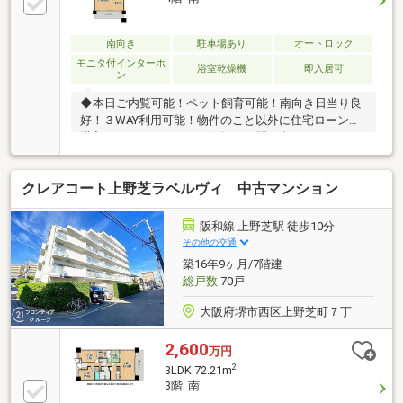
南向き
駐車場あり
オートロック
モニタ付インターホ
浴室乾燥機
即入居可
ン
◆本日ご内覧可能！ペット飼育可能！南向き日当り良
好！３WAY利用可能！物件のこと以外に住宅ローンや
購入のイメージなど、お気軽にお問い合わせください
♪
クレアコート上野芝ラベルヴィ 中古マンション
阪和線 上野芝駅 徒歩10分
その他の交通
築16年9ヶ月/7階建
総戸数
70戸
大阪府堺市西区上野芝町７丁
2,600
万円
2
3LDK 72.21m
3階 南