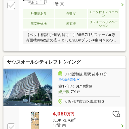
1階 東
モニタ付インターホ
駐車場あり
角部屋
ン
リフォームリノベー
浴室乾燥機
所有権
ション
【ペット相談可+即内覧可！】R8年7月リフォーム■専
有面積99m2超の広々とした3LDKプラン■東向きのワイ
ドＬ字バルコニーで風通しも良好■洋室は10.5帖と7.5
帖のゆとりある広さ
サウスオールシティレフトウイング
ＪＲ阪和線 鳳駅 徒歩11分
その他の交通
築17年7ヶ月/19階建
総戸数
791戸
大阪府堺市西区鳳南町３
4,080
万円
2
3LDK 72.76m
17階 南