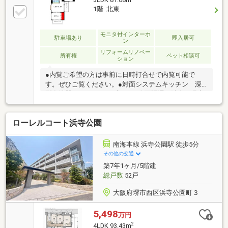
3LDK 81.08m
としたルーフバルコニーでゆったりとお過ごしいただ
1階 北東
けますよ！・バス停まで徒歩3分。「深井」駅までバ
スで6分です！ハウスフリーダムは【東証スタンダー
ド上場企業】です。不動産購入や住宅ローンについて
モニタ付インターホ
駐車場あり
即入居可
ン
は、ハウスフリーダムにお任せ下さい。ご来店の際は
リフォームリノベー
店舗前に大型駐車場を完備しております！
所有権
ペット相談可
ション
●内覧ご希望の方は事前に日時打合せで内覧可能で
す。ぜひご覧ください。●対面システムキッチン 深
型食洗器 ガラストップコンロ全面調湿、消臭、吸音
機能付き天井材採用界壁部 遮音材採用天井、壁 グ
ラスウール断熱材充填LDK 電動縦型ブラインド 寝
ローレルコート浜寺公園
室電動ブラインドトイレ、洗面化粧台、システムキッ
チン タッチレス水栓玄関、廊下 センサー付ダウン
ライトLDK 寝室 調光調色機能付ダウンライト（ア
南海本線 浜寺公園駅 徒歩5分
プリ対応可）●LINEでのやりとりも可能です。
その他の交通
（@249rxxiu)←IDでご検索いただけます●ペット飼育可
築7年1ヶ月/5階建
能（規約有）【リノライフ深井本店】０７２－２８１
総戸数
52戸
－８７３９
大阪府堺市西区浜寺公園町３
5,498
万円
2
4LDK 93.43m