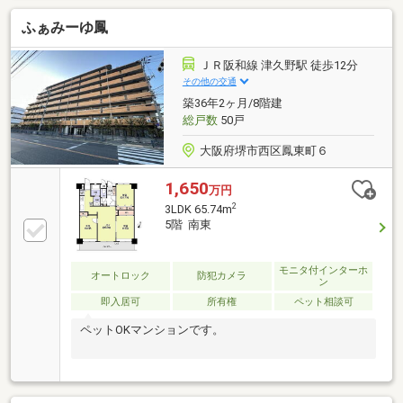
ニストップ堺津久野町店まで徒歩約3分・上野芝小ま
ふぁみーゆ鳳
で徒歩約7分・津久野中まで徒歩約10分＜物件特徴
＞・南向きバルコニー・LDK18帖以上・オートロック
＋モニター付インターホン＋宅配BOX・ペット飼育
ＪＲ阪和線 津久野駅 徒歩12分
可・相談◆◇安心のサポート体制◇◆・ファイナンシ
その他の交通
ャルプランナーによる資金計画・住宅ローン相談対
築36年2ヶ月/8階建
応・ご自宅または最寄り駅への無料送迎サービスあり
総戸数
50戸
（要予約）
大阪府堺市西区鳳東町６
1,650
万円
2
3LDK 65.74m
5階 南東
モニタ付インターホ
オートロック
防犯カメラ
ン
即入居可
所有権
ペット相談可
ペットOKマンションです。