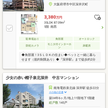
1.6km
大阪府堺市中区深井沢町
3,380
万円
2
3SLDK 87.09m
5階 南西
駐車場あり
角部屋
オートロック
モニタ付インターホ
防犯カメラ
床暖房
ン
◆角部屋！3ＳＬＤＫの住まい◆ペットと一緒に暮ら
せます（規約制限あり）◆『深井駅』まで徒歩約2分
少女の赤い帽子泉北深井 中古マンション
南海電鉄泉北線 深井駅 徒歩22分
その他の交通
築34年6ヶ月/地上11階地下1階建
総戸数
145戸