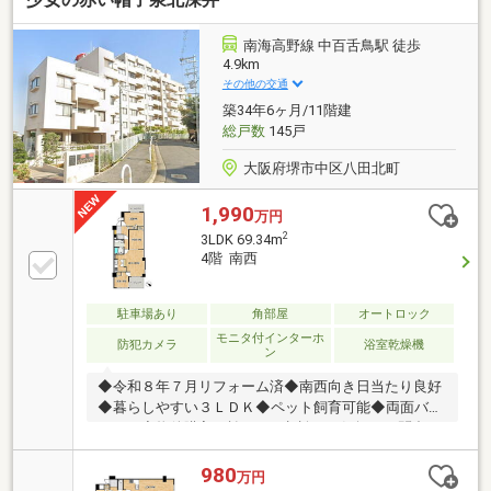
南海高野線 中百舌鳥駅 徒歩
4.9km
その他の交通
築34年6ヶ月/11階建
総戸数
145戸
大阪府堺市中区八田北町
1,990
万円
2
3LDK 69.34m
4階 南西
駐車場あり
角部屋
オートロック
モニタ付インターホ
防犯カメラ
浴室乾燥機
ン
◆令和８年７月リフォーム済◆南西向き日当たり良好
◆暮らしやすい３ＬＤＫ◆ペット飼育可能◆両面バル
コニー◆物件購入に於けるご相談はお気軽にお問合せ
ください♪
980
万円