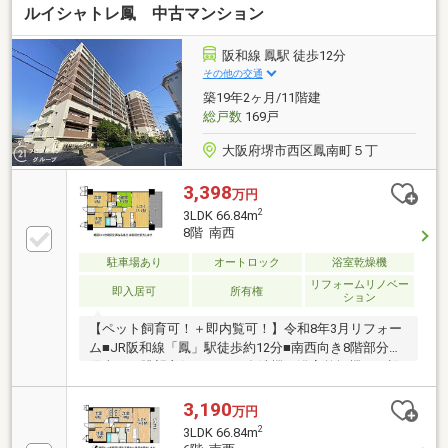
ルイシャトレ鳳 中古マンション
阪和線 鳳駅 徒歩12分
その他の交通
築19年2ヶ月/11階建
総戸数
169戸
大阪府堺市西区鳳南町５丁
3,398
万円
2
3LDK 66.84m
8階 南西
駐車場あり
オートロック
浴室乾燥機
リフォームリノベー
即入居可
所有権
ション
【ペット飼育可！＋即内覧可！】令和8年3月リフォー
ム■JR阪和線「鳳」駅徒歩約12分■南西向き8階部分で
陽当り・眺望良好な3LDK■食洗機や浴室乾燥機など設
備充実
3,190
万円
2
3LDK 66.84m