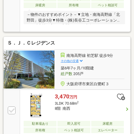
床暖房
所有権
ペット相談可
－物件のおすすめポイント－▼立地・南海高野線「北
野田」徒歩3分▼特徴・(株)長谷工コーポレーション施
工・独立性を高める玄関ポーチ・南向きバルコニーが
面したLD・会話の弾む対面式キッチン採用・LDと隣接
した和室は多用途に活用可能・和室・各洋室・廊下に
Ｓ．Ｊ．Ｃレジデンス
収納、洗面室にリネン庫を設置・ペット飼育可能(規約
制限有)▼設備・床暖房(LD部分)・浴室乾燥機・宅配ボ
ックス▼周辺環境・ベルヒル北野田 徒歩3分(約
南海高野線 初芝駅 徒歩9分
240m)■ ご希望の住まい探しをお手伝いします
その他の交通
━━━━━・・・物件の詳細・ご相談はお気軽にお問
築6年7ヶ月/10階建
い合わせください。
総戸数
205戸
大阪府堺市東区白鷺町３
3,470
万円
2
3LDK 70.68m
8階 南西
駐車場あり
即入居可
床暖房
所有権
ペット相談可
エレベーター