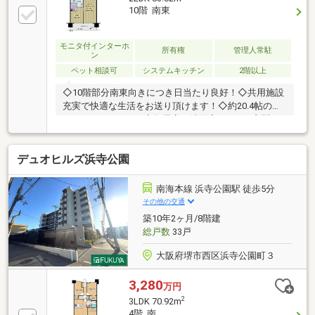
ァイン鳳南店まで約570m※駐車場の空き状況は令和8
10階 南東
年5月24日時点で確認した情報です。*----*----*----*----*--
--*----*----*----*----*----*御内覧ご希望の際は、お気軽に
お問い合わせ下さい。
モニタ付インターホ
所有権
管理人常駐
ン
ペット相談可
システムキッチン
2階以上
◇10階部分南東向きにつき日当たり良好！◇共用施設
充実で快適な生活をお送り頂けます！◇約20.4帖のゆ
ったりとしたLDK！◇各居室、洗面室、LDK、玄関に
収納有り！◇ペット飼育可（規約に制限有り）◇宅配
ボックス設置
デュオヒルズ浜寺公園
南海本線 浜寺公園駅 徒歩5分
その他の交通
築10年2ヶ月/8階建
総戸数
33戸
大阪府堺市西区浜寺公園町３
3,280
万円
2
3LDK 70.92m
4階 南