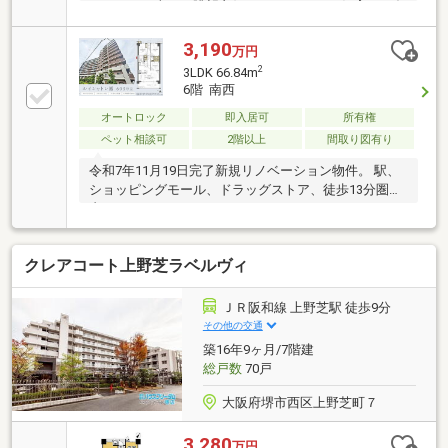
コニーで日当り・眺望良好な3LDK。ペット飼育可（条
件付）・安心のオートロック＆宅配ボックス完備。
3,190
万円
2
3LDK 66.84m
6階 南西
オートロック
即入居可
所有権
ペット相談可
2階以上
間取り図有り
令和7年11月19日完了新規リノベーション物件。 駅、
ショッピングモール、ドラッグストア、徒歩13分圏
内。
クレアコート上野芝ラベルヴィ
ＪＲ阪和線 上野芝駅 徒歩9分
その他の交通
築16年9ヶ月/7階建
総戸数
70戸
大阪府堺市西区上野芝町７
3,280
万円