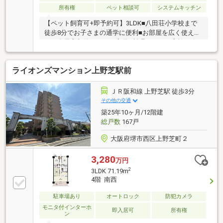
所有権
ペット相談可
システムキッチン
【ペット飼育可+即予約可】3LDK■八田荘小学校まで
徒歩8分でお子さまの通学に便利■お部屋を広く使え
る！全居室収納スペース完備■料理しながら家族と会
話を楽しめるカウンターキッチン採用
ライオンズマンション上野芝駅前
ＪＲ阪和線 上野芝駅 徒歩3分
その他の交通
築25年10ヶ月/12階建
総戸数
167戸
大阪府堺市西区上野芝町２
3,280
万円
2
3LDK 71.19m
4階 南西
駐車場あり
オートロック
防犯カメラ
モニタ付インターホ
即入居可
所有権
ン