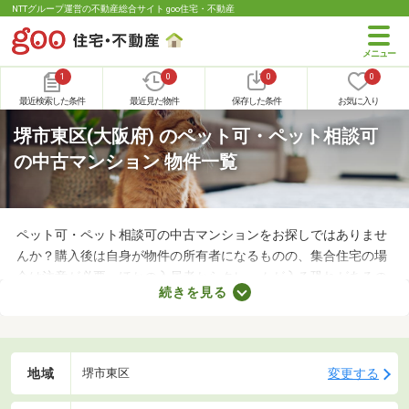
NTTグループ運営の不動産総合サイト goo住宅・不動産
1
0
0
0
最近検索した条件
最近見た物件
保存した条件
お気に入り
堺市東区(大阪府) のペット可・ペット相談可
の中古マンション 物件一覧
ペット可・ペット相談可の中古マンションをお探しではありませ
んか？購入後は自身が物件の所有者になるものの、集合住宅の場
合は注意が必要。ほかの入居者からクレームが入る恐れがあるの
続きを見る
で、大切な家族と引っ越す際は、ペット可の物件を選ぶことが大
切です。ここでペット可・ペット相談可の中古マンションを紹介
するので、ペットと快適に暮らせるお部屋を見つけてください
ね。
地域
変更する
堺市東区