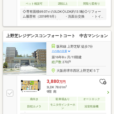
ペット相談可
2階以上
間取り図有り
◇専有面積69.07㎡の3LDK◇LDK約13.5帖◇リフォー
ム履歴有（2018年9月） ・洗面台交換 ・トイ
レ交換 ・キッチン交換 ・ユニットバス交換
上野芝レジデンスコンフォートコート 中古マンション
阪和線 上野芝駅 徒歩7分
その他の交通
築16年8ヶ月/15階建
総戸数
270戸
大阪府堺市西区上野芝町５丁
3,880
万円
2
3LDK 78.61m
9階 南
南向き
駐車場あり
オートロック
モニタ付インターホ
防犯カメラ
浴室乾燥機
ン