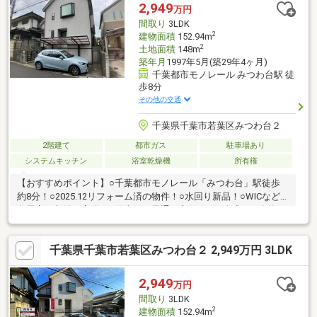
静な住宅街！◆百聞は一見にしかず。家族の安心拠点になる
2,949
万円
4LDK♪◆早朝や夜間のご案内にも対応致します！◆住宅ローンの
間取り
3LDK
ご相談もお気軽に♪
2
建物面積
152.94m
2
土地面積
148m
築年月
1997年5月(築29年4ヶ月)
千葉都市モノレール みつわ台駅 徒
歩8分
その他の交通
千葉県千葉市若葉区みつわ台２
2階建て
都市ガス
駐車場あり
システムキッチン
浴室乾燥機
所有権
【おすすめポイント】○千葉都市モノレール「みつわ台」駅徒歩
約8分！○2025.12リフォーム済の物件！○水回り新品！○WICなど
各居室に収納を完備！○陽当り・風通し良好！○解放感ある吹抜
け！○小・中学校まで安心の距離！○お買い物に便利な環境！○閑
静な住宅街の立地！【リフォーム内容】《水回り》キッチン・お
千葉県千葉市若葉区みつわ台２ 2,949万円 3LDK
風呂・トイレ・洗面台《内装》クロス張替え・コンロ新品・室内
クリーニング・クッションフロア張替え・白蟻点検
2,949
万円
間取り
3LDK
2
建物面積
152.94m