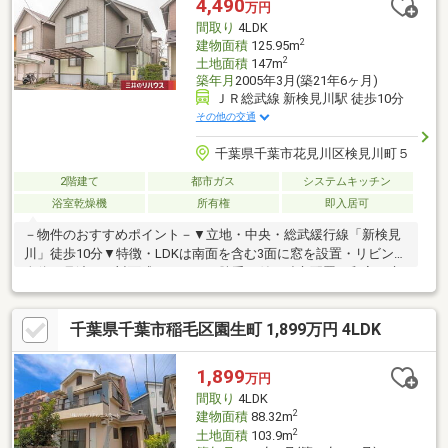
4,490
万円
揃い、子育て世帯にも嬉しい住環境。駐
間取り
4LDK
2
建物面積
125.95m
2
土地面積
147m
築年月
2005年3月(築21年6ヶ月)
ＪＲ総武線 新検見川駅 徒歩10分
その他の交通
千葉県千葉市花見川区検見川町５
2階建て
都市ガス
システムキッチン
浴室乾燥機
所有権
即入居可
－物件のおすすめポイント－▼立地・中央・総武緩行線「新検見
川」徒歩10分▼特徴・LDKは南面を含む3面に窓を設置・リビング
全体を見渡せる対面式キッチン、勝手口付・独立配置の和室は床
の間付、客間としても利用可能・南側洋室2部屋は壁一面にクロー
ゼットを設置・お庭有・カーポート有(車種による)▼設備・食洗
千葉県千葉市稲毛区園生町 1,899万円 4LDK
機／浄水器・浴室乾燥機▼周辺環境・まいばすけっと新検見川駅
前店 徒歩10分(約760m)・ファミリーマート千葉検見川五丁目店
徒歩5分(約360m)■ ご希望の住まい探しをお手伝いします
1,899
万円
━━━━━・・・物件の詳細・ご相談はお気軽にお問い合わせく
間取り
4LDK
ださい。
2
建物面積
88.32m
2
土地面積
103.9m