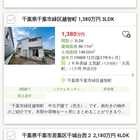
にお問合せください。弊社スタッフがお客様の不安点を一つ一つ
解消し、ご満足いただけるご提案をさせて頂きます!千葉の物件は
千葉東建設へ！
千葉県千葉市緑区越智町 1,380万円 3LDK
1,380
万円
間取り
3LDK
2
建物面積
86.11m
2
土地面積
148.02m
築年月
1998年12月(築27年9ヶ月)
ＪＲ外房線 土気駅 バス6分/「大高
町」バス停 停歩2分
千葉県千葉市緑区越智町
2階建て
システムキッチン
所有権
即入居可
「千葉市緑区越智町 中古戸建て（売主）」です。南向きの物件
のご紹介です。衣類や荷物を一ヶ所にまとめることができるウォ
ークインクロゼットが魅力の物件です。周辺のバス停は近いほど
便利です。こちらはバス停から徒歩3分以内。千葉市緑区の魅力あ
ふれる自然が豊富な分譲地です！閑静な住宅であすみが丘へのア
千葉県千葉市若葉区千城台西２ 2,180万円 4LDK
クセス良好！！玄関収納が豊富でお出時、帰宅時に整頓しやすい