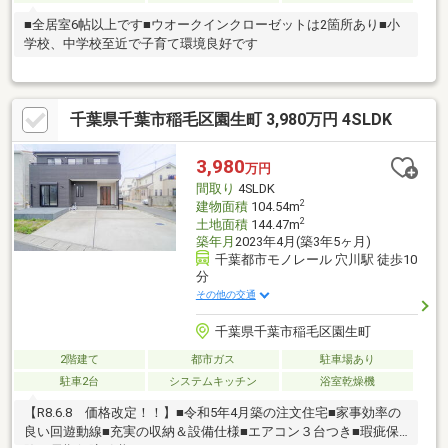
■全居室6帖以上です■ウオークインクローゼットは2箇所あり■小
学校、中学校至近で子育て環境良好です
千葉県千葉市稲毛区園生町 3,980万円 4SLDK
3,980
万円
間取り
4SLDK
2
建物面積
104.54m
2
土地面積
144.47m
築年月
2023年4月(築3年5ヶ月)
千葉都市モノレール 穴川駅 徒歩10
分
その他の交通
千葉県千葉市稲毛区園生町
2階建て
都市ガス
駐車場あり
駐車2台
システムキッチン
浴室乾燥機
【R8.6.8 価格改定！！】■令和5年4月築の注文住宅■家事効率の
良い回遊動線■充実の収納＆設備仕様■エアコン３台つき■瑕疵保