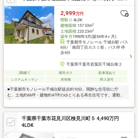
できないお客様はご指定場所（自宅送迎・最寄り駅・目印がある
場所など）での待ち合わせからのご案内も可能です（無料送
2,999
万円
迎）。お客様のご条件をお聞かせいただければこちらの物件と一
間取り
4LDK
緒に他の物件もご案内致します♪
2
建物面積
157.53m
2
土地面積
220.23m
築年月
1990年5月(築36年4ヶ月)
千葉都市モノレール 千城台駅 バス
6分/「南四丁目カスミ前」バス停 停
歩4分
千葉県千葉市若葉区千城台南２
2階建て
都市ガス
駐車場あり
システムキッチン
所有権
即入居可
■千葉都市モノレール千城台駅徒歩約10分。閑静な住宅街に佇
む、土地約66坪・建物約47坪のゆとりある再生住宅です。通勤・
通学はもちろん、毎日の暮らしにも便利な住環境が魅力です■約
24帖の広々LDKは、ご家族が自然と集まる開放感あふれる空間。
ワークスペースや約4.5帖の畳コーナーも備え、在宅ワークやお子
千葉県千葉市花見川区検見川町５ 4,490万円
様の遊び場、くつろぎスペースなど多彩に活用できます■4LDKの
ゆとりある間取りに加え、ウォークインクローゼットや各居室収
4LDK
納を完備。キッチン・浴室・洗面台・トイレは新品交換予定で、
気持ちよく新生活をスタートできます■生活利便施設が徒歩圏に