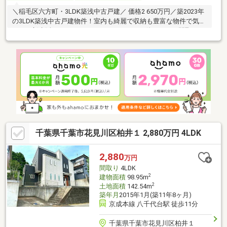
＼稲毛区六方町・3LDK築浅中古戸建／ 価格2 650万円／築2023年
の3LDK築浅中古戸建物件！室内も綺麗で収納も豊富な物件で気持
ちよく新生活をスタートできます。■ 3LDKの使いやすい間取り■
カースペース1台■ ウオークインクローゼットを始めとした収納ス
ペースも豊富■ 広々とした15.3帖のLDK教育施設が近く、子育て世
帯にも安心の住環境。毎日の通学も負担が少なく、ご家族みんな
が暮らしやすい立地です。築浅の3LDK物件でこの価格は魅力的な
2 650万円！ぜひ一度、現地でご体感ください♪
千葉県千葉市花見川区柏井１ 2,880万円 4LDK
2,880
万円
間取り
4LDK
2
建物面積
98.95m
2
土地面積
142.54m
築年月
2015年1月(築11年8ヶ月)
京成本線 八千代台駅 徒歩11分
千葉県千葉市花見川区柏井１