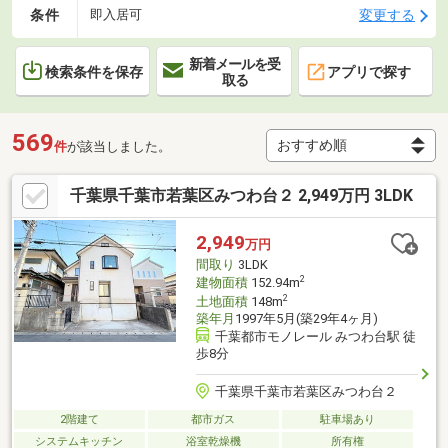
条件
変更する
即入居可
新着メールを受
検索条件を保存
アプリで探す
取る
569
件
が該当しました。
千葉県千葉市若葉区みつわ台２ 2,949万円 3LDK
2,949
万円
間取り
3LDK
2
建物面積
152.94m
2
土地面積
148m
築年月
1997年5月(築29年4ヶ月)
千葉都市モノレール みつわ台駅 徒
歩8分
千葉県千葉市若葉区みつわ台２
2階建て
都市ガス
駐車場あり
システムキッチン
浴室乾燥機
所有権