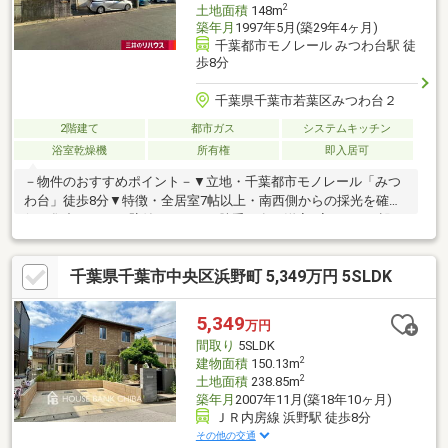
2
土地面積
148m
築年月
1997年5月(築29年4ヶ月)
千葉都市モノレール みつわ台駅 徒
歩8分
千葉県千葉市若葉区みつわ台２
2階建て
都市ガス
システムキッチン
浴室乾燥機
所有権
即入居可
－物件のおすすめポイント－▼立地・千葉都市モノレール「みつ
わ台」徒歩8分▼特徴・全居室7帖以上・南西側からの採光を確
保・集中しやすい壁付キッチン、勝手口有・洋室2室にWICを設
置・約10.7帖の洋室はロフト付・南西向きバルコニー・駐車1台可
(車種による)・残金精算後、即引渡し可▼設備・浴室乾燥機
千葉県千葉市中央区浜野町 5,349万円 5SLDK
▼2025年12月室内リフォーム済【交換】キッチン、浴室、トイ
レ、洗面化粧台【その他】クロス・CF張替 他※敷地の一部は建ぺ
い率60%、容積率200%■ ご希望の住まい探しをお手伝いします
5,349
万円
━━━━━・・・物件の詳細・ご相談はお気軽にお問い合わせく
間取り
5SLDK
ださい。
2
建物面積
150.13m
2
土地面積
238.85m
築年月
2007年11月(築18年10ヶ月)
ＪＲ内房線 浜野駅 徒歩8分
その他の交通