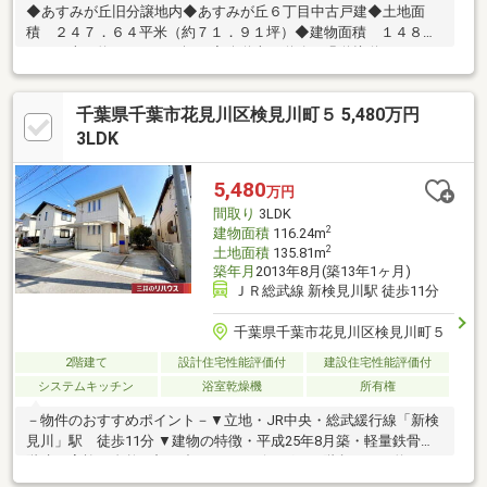
◆あすみが丘旧分譲地内◆あすみが丘６丁目中古戸建◆土地面
積 ２４７．６４平米（約７１．９１坪）◆建物面積 １４８．
０１平米（約４４．７７坪）◆公道南西道路／緑道接道により、
陽当り良好◆建物高台により、通風良好◆間取り／４LDK＋書斎
＋ウォークインクローゼット《リフォーム済》 令和６年６月実
千葉県千葉市花見川区検見川町５ 5,480万円
施・外壁、屋根塗装 ・フローリング上貼り（1階、2階）・全室
壁紙張替 ・クッションフロア貼替（洗面室、トイレ）・システ
3LDK
ムキッチン交換 ・ユニットバス交換・洗面台交換 ・ウォシュ
レット交換（1階、2階）
5,480
万円
間取り
3LDK
2
建物面積
116.24m
2
土地面積
135.81m
築年月
2013年8月(築13年1ヶ月)
ＪＲ総武線 新検見川駅 徒歩11分
千葉県千葉市花見川区検見川町５
2階建て
設計住宅性能評価付
建設住宅性能評価付
システムキッチン
浴室乾燥機
所有権
－物件のおすすめポイント－▼立地・JR中央・総武緩行線「新検
見川」駅 徒歩11分 ▼建物の特徴・平成25年8月築・軽量鉄骨造2
階建・家族と自然と顔を合わせるリビングイン階段 ・約10.7
帖の洋室は2部屋に区切ることができます（※要費用）・駐車スペ