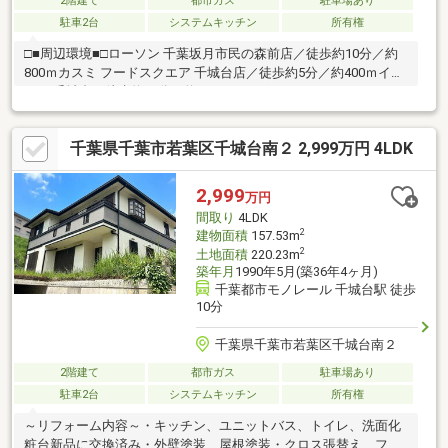
2階建て
都市ガス
駐車場あり
駐車2台
システムキッチン
所有権
□■周辺環境■□ローソン 千葉坂月市民の森前店／徒歩約10分／約
800ｍカスミ フードスクエア 千城台店／徒歩約5分／約400ｍイコ
アス 千城台／徒歩約10分／約800ｍわかばファミリークリニック
／徒歩約3分／約230ｍ千城台みらい小学校／徒歩約9分／約650ｍ
千城台南中学校／徒歩約4分／約290ｍ千葉千城台東郵便局／徒歩
千葉県千葉市若葉区千城台南２ 2,999万円 4LDK
約5分／約400ｍ□■交通■□千葉都市モノレール「千城台」駅 徒
歩約10分京成バス「南四丁目カスミ前」停 徒歩約4分■■■【ご内
覧・ご来店 ご希望のお客様へ】■■■ご来店・ご案内可能です！
2,999
万円
ご希望のお日にちをお気軽にご連絡下さい♪
間取り
4LDK
2
建物面積
157.53m
2
土地面積
220.23m
築年月
1990年5月(築36年4ヶ月)
千葉都市モノレール 千城台駅 徒歩
10分
千葉県千葉市若葉区千城台南２
2階建て
都市ガス
駐車場あり
駐車2台
システムキッチン
所有権
～リフォーム内容～・キッチン、ユニットバス、トイレ、洗面化
粧台新品に交換済み・外壁塗装、屋根塗装・クロス張替え、フロ