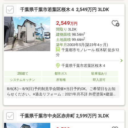
ース2台分有（※車種による）・設計・建設住宅性能評価取得済み
千葉県千葉市若葉区桜木４ 2,549万円 3LDK
▼設備・太陽光発電システム・TVモニタ付インターホン※備考：
千葉都市計画事業検見川・稲毛地区土地区画整理事業地区内（保
留地）■ ご希望の住まい探しをお手伝いします ━━━━━・・・
2,549
万円
物件の詳細・ご相談はお気軽にお問い合わせください。
間取り
3LDK
2
建物面積
98.54m
2
土地面積
99.44m
築年月
2003年5月(築23年4ヶ月)
千葉都市モノレール 桜木駅 徒歩12
分
千葉県千葉市若葉区桜木４
2階建て
都市ガス
駐車場あり
システムキッチン
所有権
即入居可
8/6(木)～8/9(日)予約制見学会開催※当日予約OK。ご希望日をお知
らせください。※過去リフォーム：2021年月不詳 外壁塗装※建築
基準法第22条区域※駐車台数は車種によります。※各階面積：1階
49.27㎡ 2階49.27㎡※情報と現況が相違する場合は、現況優先とし
ます。※司法書士は売主の指定になります。※通学の区域に関して
千葉県千葉市中央区赤井町 2,599万円 3LDK
は自治体や教育委員会等にご確認ください。