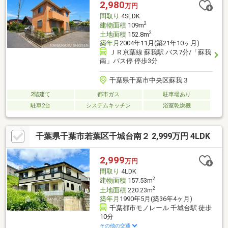
2,980
万円
間取り
4SLDK
2
建物面積
109m
2
土地面積
152.8m
築年月
2004年11月(築21年10ヶ月)
ＪＲ京葉線 蘇我駅 バス7分/「蘇我
南」バス停 停歩3分
千葉県千葉市中央区蘇我３
2階建て
都市ガス
駐車場あり
駐車2台
システムキッチン
浴室乾燥機
千葉県千葉市若葉区千城台南２ 2,999万円 4LDK
2,999
万円
間取り
4LDK
2
建物面積
157.53m
2
土地面積
220.23m
築年月
1990年5月(築36年4ヶ月)
千葉都市モノレール 千城台駅 徒歩
10分
その他の交通