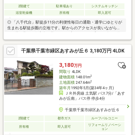
2階建て
駐車場あり
システムキッチン
浴室乾燥機
所有権
即入居可
◎ 「八千代台」駅徒歩11分の利便性毎日の通勤・通学にゆとりが
生まれる駅徒歩圏の立地です。駅からのアクセスが良いながら
も、落ち着いた住宅街の暮らしを両立できます。◎ 2015年1月築
の新しい住まい築約10年で、室内の利用状態も良好です。2025年
8月に内装リフォーム済みです(リフォーム箇所(リビング床・リビ
千葉県千葉市緑区あすみが丘６ 3,180万円 4LDK
ングクロス・和室床)◎ 家族で暮らす4LDK土地面積142.54㎡建物
面積98.95㎡。全居室が独立しており、ご家族それぞれの時間も大
切にできます。リビングは広々16畳
3,180
万円
間取り
4LDK
2
建物面積
148.01m
2
土地面積
247.64m
築年月
1992年5月(築34年4ヶ月)
ＪＲ外房線 土気駅 バス7分/「あす
みが丘南」バス停 停歩4分
千葉県千葉市緑区あすみが丘６
2階建て
都市ガス
ルーフバルコニー
リフォームリノベーシ
所有権
即入居可
ョン