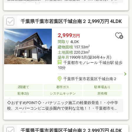
アタイル貼り、室内ハウスクリーニング、クッションフロア張替
え、白蟻点検、給湯器交換■地震に強いパナソニックの軽量鉄骨
の家■駅、小中学校、コンビニ、スーパー徒歩１０分圏内で生活
千葉県千葉市若葉区千城台南２ 2,999万円 4LDK
至便です■大型４LDK、LDK広々２４帖です■お庭付きの見晴らし
の良い大邸宅です◆赤い予約ボタンより簡単に予約可能です！・
ご都合の合う日時でご予約下さい。・ご自宅へのお迎え、ご自宅
2,999
万円
近くへのお迎え、現地お待ち合わせ、弊社店舗からのご案内など
間取り
4LDK
お選びください。
2
建物面積
157.53m
2
土地面積
220.23m
築年月
1990年5月(築36年4ヶ月)
千葉都市モノレール 千城台駅 徒歩
10分
千葉県千葉市若葉区千城台南２
2階建て
都市ガス
駐車場あり
駐車2台
システムキッチン
所有権
◇おすすめPOINT◇・パナソニック施工の軽量鉄骨造！・小中学
校、スーパーコンビニ徒歩圏内で便利な立地！！・千葉都市モノ
レール「千城台」駅徒歩約10分・全室南東向きで陽当り良好〇明
るい室内！・広々リビングは約24帖！小上がりの畳コーナーも嬉
しい♪・主寝室は約13.5帖とゆとりのある空間です・リフォーム内
千葉県千葉市若葉区千城台南２ 2,999万円 4LDK
容充実〇詳細はお問い合わせください♪〇●ご案内方法●〇ご来店