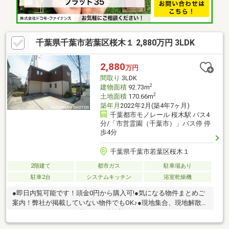
千葉県千葉市若葉区桜木１ 2,880万円 3LDK
2,880
万円
間取り
3LDK
2
建物面積
92.73m
2
土地面積
170.66m
築年月
2022年2月(築4年7ヶ月)
千葉都市モノレール 桜木駅 バス4
分/「市営霊園（千葉市）」バス停 停
歩4分
千葉県千葉市若葉区桜木１
2階建て
都市ガス
駐車場あり
駐車2台
システムキッチン
浴室乾燥機
●即日内覧可能です！頭金0円から購入可!●気になる物件まとめご
案内！弊社が掲載していない物件でもOK♪●現地集合、現地解散
ちょっとだけサクッと見たい！大歓迎です♪