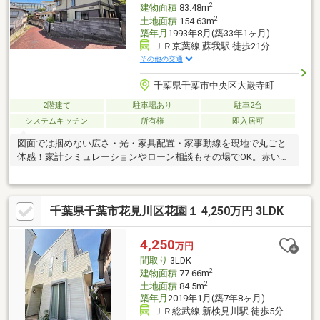
2
建物面積
83.48m
2
土地面積
154.63m
築年月
1993年8月(築33年1ヶ月)
ＪＲ京葉線 蘇我駅 徒歩21分
その他の交通
千葉県千葉市中央区大巌寺町
2階建て
駐車場あり
駐車2台
システムキッチン
所有権
即入居可
図面では掴めない広さ・光・家具配置・家事動線を現地で丸ごと
体感！家計シミュレーションやローン相談もその場でOK。赤い見
学予約ボタンよりスムーズに来場予約～♪＊～＊～《物件おすすめ
ポイント》＊～＊～＼リフォーム済でキレイな室内！新生活も気
持ちよくスタート♪／小中学校まで徒歩１０分圏内で安心！バイパ
千葉県千葉市花見川区花園１ 4,250万円 3LDK
ス入口まで１分でお出かけや車での通勤にも便利◎◆いろいろな
ご希望がございましたら、お客様のご要望をどしどしお聞かせく
ださい♪◆『売ったり買ったり・住宅ローンのご相談・地域の情
4,250
万円
報等・不動産に関すること』は、不動産のプロフェッショナル・
間取り
3LDK
センチュリー21千葉リアルティーへ皆様でＧＯ♪
2
建物面積
77.66m
2
土地面積
84.5m
築年月
2019年1月(築7年8ヶ月)
ＪＲ総武線 新検見川駅 徒歩5分