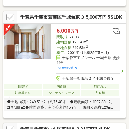
険＆長期保障引継ぎ可
千葉県千葉市若葉区千城台東３ 5,000万円 5SLDK
5,000
万円
間取り
5SLDK
2
建物面積
195.76m
2
土地面積
249.53m
築年月
2001年4月(築25年5ヶ月)
千葉都市モノレール 千城台駅 徒歩
11分
その他の交通
千葉県千葉市若葉区千城台東３
2階建て
南道路
都市ガス
駐車場あり
システムキッチン
所有権
◆土地面積：249.53m2（約75.48坪）◆建物面積：1F97.88m2、
2F97.88m2◆前面道路：南側公道約15.94m、西側公道約5.23m◆
南西角地◆シャッター付きガレージ◆平成13年（2001年）4月築
の住友林業施工二世帯住宅～周辺環境～クリエイトSD千葉千城台
店店・・・約110ｍ千葉千城台郵便局・・・・・・・・・・約50