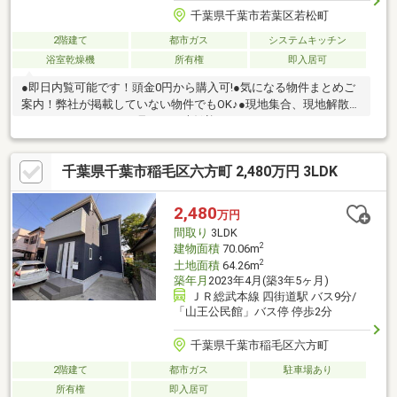
千葉県千葉市若葉区若松町
2階建て
都市ガス
システムキッチン
浴室乾燥機
所有権
即入居可
●即日内覧可能です！頭金0円から購入可!●気になる物件まとめご
案内！弊社が掲載していない物件でもOK♪●現地集合、現地解散
ちょっとだけサクッと見たい！大歓迎です♪
千葉県千葉市稲毛区六方町 2,480万円 3LDK
2,480
万円
間取り
3LDK
2
建物面積
70.06m
2
土地面積
64.26m
築年月
2023年4月(築3年5ヶ月)
ＪＲ総武本線 四街道駅 バス9分/
「山王公民館」バス停 停歩2分
千葉県千葉市稲毛区六方町
2階建て
都市ガス
駐車場あり
所有権
即入居可