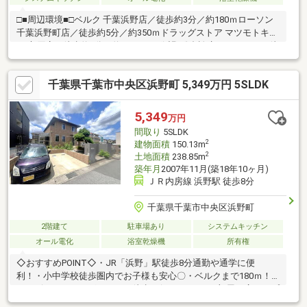
□■周辺環境■□ベルク 千葉浜野店／徒歩約3分／約180ｍローソン
千葉浜野町店／徒歩約5分／約350ｍドラッグストア マツモトキヨ
シ 市原店／徒歩約9分／約650ｍちば浜野総合診療クリニック／徒
歩約7分／約500ｍはまの幼稚園／徒歩約17分／約1300ｍはまのけ
やき保育園／徒歩約8分／約600ｍ生浜小学校／徒歩約13分／約
千葉県千葉市中央区浜野町 5,349万円 5SLDK
1000ｍ生浜中学校／徒歩約13分／約1000ｍ□■交通■□JR内房線
「浜野」駅 徒歩約8分小湊鉄道バス「浜野新田」停 徒歩約2分
■■■【ご内覧・ご来店 ご希望のお客様へ】■■■ご来店・ご案内
5,349
万円
可能です！ご希望のお日にちをお気軽にご連絡下さい♪
間取り
5SLDK
2
建物面積
150.13m
2
土地面積
238.85m
築年月
2007年11月(築18年10ヶ月)
ＪＲ内房線 浜野駅 徒歩8分
千葉県千葉市中央区浜野町
2階建て
駐車場あり
システムキッチン
オール電化
浴室乾燥機
所有権
◇おすすめPOINT◇・JR「浜野」駅徒歩8分通勤や通学に便
利！・小中学校徒歩圏内でお子様も安心〇・ベルクまで180ｍ！
コンビニやドラッグストアも徒歩で行けます♪・お部屋が広く、プ
ライベート空間充実！・リビング全体を見渡せるカウンターキッ