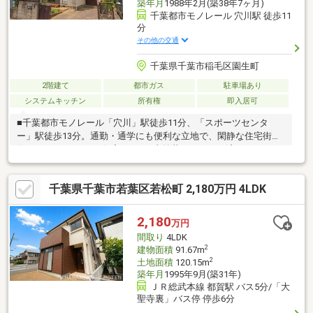
築年月
1988年2月(築38年7ヶ月)
千葉都市モノレール 穴川駅 徒歩11
分
その他の交通
千葉県千葉市稲毛区園生町
2階建て
都市ガス
駐車場あり
システムキッチン
所有権
即入居可
■千葉都市モノレール「穴川」駅徒歩11分、「スポーツセンタ
ー」駅徒歩13分。通勤・通学にも便利な立地で、閑静な住宅街に
佇む4LDKリフォーム住宅です。■内外装リフォーム済みのため、
お引渡し後は気持ちよく新生活をスタートできます。約13.75帖の
LDKを中心に、全居室収納付きで家族みんなが快適に暮らせる間
千葉県千葉市若葉区若松町 2,180万円 4LDK
取りです。■全居室2面採光で風通し・陽当たりも良好。1階には
和室、2階には洋室2部屋と和室を備え、お子様の成長やテレワー
クなど、多彩なライフスタイルに柔軟に対応できます。■スーパ
2,180
万円
ーやコンビニ、公園、教育施設も身近に揃う暮らしやすい住環
間取り
4LDK
境。即引渡し可能なため、お住み替えをご検討中の方にもおすす
2
建物面積
91.67m
めの一邸です。
2
土地面積
120.15m
築年月
1995年9月(築31年)
ＪＲ総武本線 都賀駅 バス5分/「大
聖寺裏」バス停 停歩6分