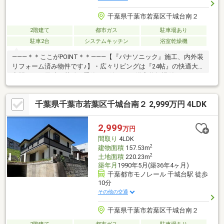
千葉県千葉市若葉区千城台南２
2階建て
都市ガス
駐車場あり
駐車2台
システムキッチン
浴室乾燥機
―――＊＊ここがPOINT＊＊―――【『パナソニック』施工、内外装
リフォーム済み物件です♪】・広々リビングは『24帖』の快適大
空間！・雨天時や花粉の季節にも嬉しい、浴室乾燥機付き！・お
部屋もスッキリ、WICなど収納設備充実！・ゴロンと一息、安ら
ぎの和室もあります！・カースペース2台分あります ！（車種制
千葉県千葉市若葉区千城台南２ 2,999万円 4LDK
限あり）・小学校まで徒歩9分、安心して通学できます！※本日ご
案内可能です！是非、この機会にお気軽にお越し下さい♪◆人気
エリアの閑静な住宅街！◆百聞は一見にしかず。家族の安心拠点
2,999
万円
になる4LDK♪◆早朝や夜間のご案内にも対応致します！◆住宅ロ
間取り
4LDK
ーンのご相談もお気軽に♪
2
建物面積
157.53m
2
土地面積
220.23m
築年月
1990年5月(築36年4ヶ月)
千葉都市モノレール 千城台駅 徒歩
10分
その他の交通
千葉県千葉市若葉区千城台南２