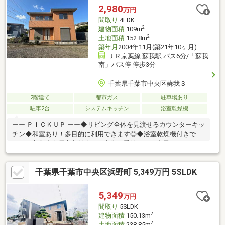
小中学校も徒歩圏内と周辺環境も良好です。生まれ変わった贅沢
2,980
万円
な空間を、ぜひ一度現地でご体感ください！
間取り
4LDK
2
建物面積
109m
2
土地面積
152.8m
築年月
2004年11月(築21年10ヶ月)
ＪＲ京葉線 蘇我駅 バス6分/「蘇我
南」バス停 停歩3分
千葉県千葉市中央区蘇我３
2階建て
都市ガス
駐車場あり
駐車2台
システムキッチン
浴室乾燥機
ーー ＰＩＣＫＵＰ ーー◆リビング全体を見渡せるカウンターキッ
チン◆和室あり！多目的に利用できます◎◆浴室乾燥機付きで雨
の日も安心◆全居室収納有り！衣類や季節ものの家電もすっきり
収納♪◆駐車場2台可能〇●ご案内方法●〇ご来店できないお客様は
ご指定場所（自宅送迎・最寄り駅・目印がある場所など）での待
千葉県千葉市中央区浜野町 5,349万円 5SLDK
ち合わせからのご案内も可能です。（無料送迎）お客様のご条件
をお聞かせいただければこちらの物件と一緒に他の物件もご案内
致します♪
5,349
万円
間取り
5SLDK
2
建物面積
150.13m
2
土地面積
238.85m