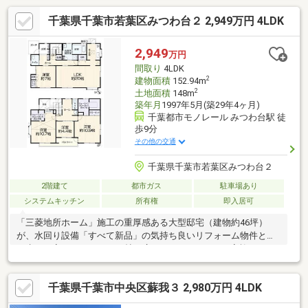
チン・嬉しい食洗機と浴室乾燥機付き♪・ご見学もお気軽にお問い
千葉県千葉市若葉区みつわ台２ 2,949万円 4LDK
合わせください！〇●ご案内方法●〇ご来店できないお客様はご指
定場所（自宅送迎・最寄り駅・目印がある場所など）での待ち合
わせからのご案内も可能です（無料送迎）。お客様のご条件をお
2,949
万円
聞かせいただければこちらの物件と一緒に他の物件もご案内致し
間取り
4LDK
ます♪
2
建物面積
152.94m
2
土地面積
148m
築年月
1997年5月(築29年4ヶ月)
千葉都市モノレール みつわ台駅 徒
歩9分
その他の交通
千葉県千葉市若葉区みつわ台２
2階建て
都市ガス
駐車場あり
システムキッチン
所有権
即入居可
「三菱地所ホーム」施工の重厚感ある大型邸宅（建物約46坪）
が、水回り設備「すべて新品」の気持ち良いリフォーム物件とし
て生まれ変わりました！20帖の広々としたLDKは、ご家族でゆっ
たり寛げる開放的な空間です。各居室が広いだけでなく、「ウォ
ークインクローゼット2箇所」を含む全居室収納付きで、ご家族の
千葉県千葉市中央区蘇我３ 2,980万円 4LDK
荷物もスッキリ片付きます。2階ホールの吹抜けも明るく開放的！
敷地にはお庭と駐車スペースを完備。みつわ台駅まで徒歩約8分、