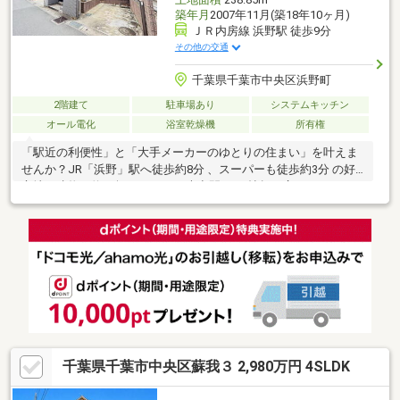
築年月
2007年11月(築18年10ヶ月)
ＪＲ内房線 浜野駅 徒歩9分
その他の交通
千葉県千葉市中央区浜野町
2階建て
駐車場あり
システムキッチン
オール電化
浴室乾燥機
所有権
「駅近の利便性」と「大手メーカーのゆとりの住まい」を叶えま
せんか？JR「浜野」駅へ徒歩約8分 、スーパーも徒歩約3分 の好
立地！建物は約45坪・5SLDKの大空間 。20帖超の広々LDKは、ご
家族でゆったり寛げる憩いの場に 。部屋数が多く、お子様の成長
やリモートワーク、趣味のお部屋にも柔軟に対応できます。セキ
スイハイム施工 の確かな造りに加え、トイレ交換やクロス張替等
のリフォームを実施 。家計に優しいオール電化住宅です 。さらに
「2年間の安心保証」付きで、お引き渡し後も安心の暮らしをサポ
ートいたします ！
千葉県千葉市中央区蘇我３ 2,980万円 4SLDK