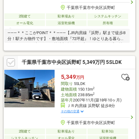
千葉県千葉市中央区浜野町
2階建て
駐車場あり
システムキッチン
オール電化
浴室乾燥機
所有権
―――＊＊ここがPOINT＊＊―――【JR内房線『浜野』駅まで徒歩8
分！駅チカ物件です】・敷地面積『72坪超』！ゆとりある暮らし
♪・リフォーム済み住戸で快適新生活！・広々リビングは『20帖
超』の快適大空間！・全居室収納付き＆納戸も備わった充実の収
納力！・オール電化のイマドキ仕様！・食洗機、浴室乾燥機付き
千葉県千葉市中央区浜野町 5,349万円 5SLDK
で家事も楽々！・最寄りのスーパーまで徒歩3分！※過去リフォー
ム：2025年6月浴室交換※本日ご案内可能です！この機会にお気軽
にお越し下さい♪◆人気エリアの閑静な住宅街！◆百聞は一見に
5,349
万円
しかず。家族の安心拠点になる5LDK+S♪◆早朝や夜間のご案内に
間取り
5SLDK
も対応致します！
2
建物面積
150.13m
2
土地面積
238.85m
築年月
2007年11月(築18年10ヶ月)
ＪＲ内房線 浜野駅 徒歩8分
その他の交通
千葉県千葉市中央区浜野町
2階建て
駐車場あり
駐車3台
システムキッチン
オール電化
浴室乾燥機