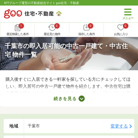
NTTグループ運営の不動産総合サイト goo住宅・不動産
1
0
0
0
最近検索した条件
最近見た物件
保存した条件
お気に入り
千葉市の即入居可能の中古一戸建て・中古住
宅 物件一覧
購入後すぐに入居できる一軒家を探している方にチェックしてほ
しい、即入居可の中古一戸建て物件を紹介します。中古住宅は購
入費用を抑えられるメリットがあるものの、誰かが住んでいた家
続きを見る
なのでクリーニングが必須。即入居可の物件はクリーニング済み
なので、購入後すぐに引っ越せますよ。すぐに引っ越さなければ
ならない方は、即入居可の物件から気になる家を見つけてくださ
いね。
地域
変更する
千葉市