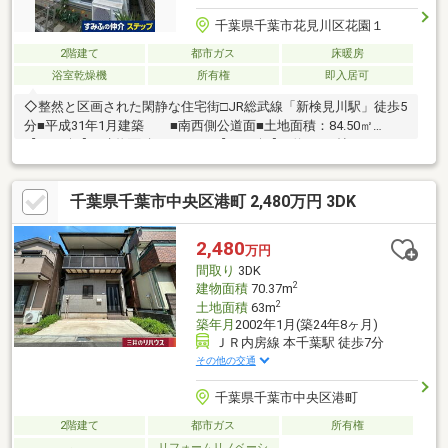
千葉県千葉市花見川区花園１
2階建て
都市ガス
床暖房
浴室乾燥機
所有権
即入居可
◇整然と区画された閑静な住宅街□JR総武線「新検見川駅」徒歩5
分■平成31年1月建築 ■南西側公道面■土地面積：84.50㎡
【25.56坪】■建物面積：77.66㎡ 【23.49坪】■約16.81帖の
LDK ■洋室①（約6.41帖）にロフト有り■LDKには足元から温
まる床暖房、その他物入等の収納スペース豊富■駐車スペース有
千葉県千葉市中央区港町 2,480万円 3DK
り（車種による）
2,480
万円
間取り
3DK
2
建物面積
70.37m
2
土地面積
63m
築年月
2002年1月(築24年8ヶ月)
ＪＲ内房線 本千葉駅 徒歩7分
その他の交通
千葉県千葉市中央区港町
2階建て
都市ガス
所有権
リフォームリノベーシ