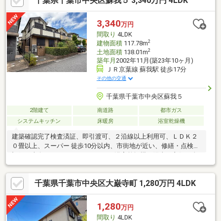
千葉県千葉市中央区蘇我５ 3,340万円 4LDK
ｍ千城台みらい小学校・・・・・・・・・約180ｍ千城台南中学
校・・・・・・・・・・・・約535ｍ千城東幼稚
園・・・・・・・・・・・・約80ｍ千城台東第三公
3,340
万円
園・・・・・・・・約90ｍ
間取り
4LDK
2
建物面積
117.78m
2
土地面積
138.01m
築年月
2002年11月(築23年10ヶ月)
ＪＲ京葉線 蘇我駅 徒歩17分
その他の交通
千葉県千葉市中央区蘇我５
2階建て
南道路
都市ガス
システムキッチン
床暖房
浴室乾燥機
建築確認完了検査済証、即引渡可、２沿線以上利用可、ＬＤＫ２
０畳以上、スーパー 徒歩10分以内、市街地が近い、修繕・点検の
記録、南向き、システムキッチン、浴室乾燥機、陽当り良好、全
居室収納、駅まで平坦、南側道路面す、閑静な住宅地、前道６ｍ
以上、和室、始発駅、整形地、庭、トイレ２ヶ所、２階建、２面
千葉県千葉市中央区大巌寺町 1,280万円 4LDK
以上バルコニー、複層ガラス、温水洗浄便座、南庭、床下収納、
浴室に窓、吹抜け、ＴＶモニタ付インターホン、都市近郊、通風
良好、全居室６畳以上、都市ガス、屋根裏収納、床暖房、周辺交
1,280
万円
通量少なめ
間取り
4LDK