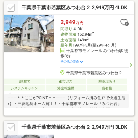
千葉県千葉市若葉区みつわ台２ 2,949万円 4LDK
2,949
万円
間取り
4LDK
2
建物面積
152.94m
2
土地面積
148m
築年月
1997年5月(築29年4ヶ月)
千葉都市モノレール みつわ台駅 徒
歩8分
その他の交通
千葉県千葉市若葉区みつわ台２
2階建て
都市ガス
駐車場あり
システムキッチン
浴室乾燥機
所有権
―――＊＊ここがPOINT＊＊―――【リフォーム済み住戸で快適生活
♪】・三菱地所ホーム施工！・千葉都市モノレール『みつわ台』駅
まで徒歩約8分！・広々リビングは『20帖』の快適大空間♪・WIC
は2か所に設置＆階段下収納など充実の収納力！・雨天時や花粉の
季節にも嬉しい、浴室乾燥機付き！・小中学校は徒歩10分圏内！
千葉県千葉市若葉区みつわ台２ 2,949万円 3LDK
安心して通学できます！・お庭もあります♪※本日ご案内可能で
す！是非、この機会にお気軽にお越し下さい♪◆人気エリアの閑