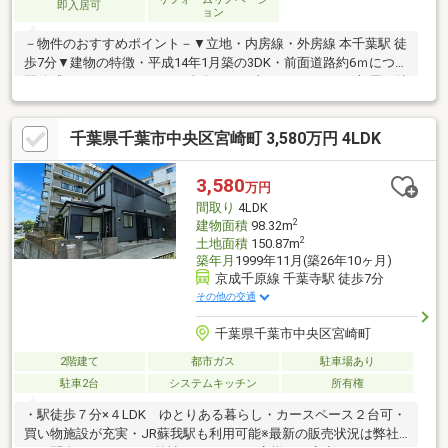
即入居可
ョン
－物件のおすすめポイント－▼立地・内房線・外房線 本千葉駅 徒
歩7分▼建物の特徴・平成14年1月築の3DK・前面道路約6ｍにつき
開放感あり・カースペース1台分あり（車種による）▼お部屋の特
徴・洋室2部屋と和室1部屋の3DK▼設備・出窓付の明るいキッチ
ン・窓があり、換気しやすく明るい浴室・洗面所▼リフォーム内
千葉県千葉市中央区宮崎町 3,580万円 4LDK
容（2025年8月実施）・外壁一部張替▼周辺環境・スーパーリブ
レ京成ミナーレ本千葉店（約500ｍ）まで近く、買物便利■ご希望
の住まい探しをお手伝いします ━━━━━ ・・・物件の詳細・ご
3,580
万円
相談はお気軽にお問い合わせください。
間取り
4LDK
2
建物面積
98.32m
2
土地面積
150.87m
築年月
1999年11月(築26年10ヶ月)
京成千原線 千葉寺駅 徒歩7分
その他の交通
千葉県千葉市中央区宮崎町
2階建て
都市ガス
駐車場あり
駐車2台
システムキッチン
所有権
・駅徒歩７分×４LDK ゆとりある暮らし・カースペース２台可・
買い物施設が充実・JR蘇我駅も利用可能※最新の販売状況は弊社