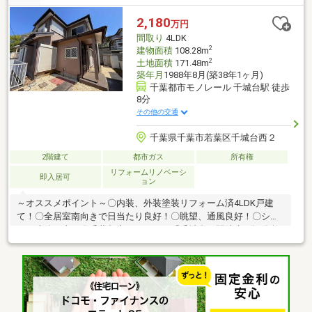
のがオススメポイントです！！
2,180
万円
間取り
4LDK
2
建物面積
108.28m
2
土地面積
171.48m
築年月
1988年8月(築38年1ヶ月)
千葉都市モノレール 千城台駅 徒歩
8分
その他の交通
千葉県千葉市若葉区千城台西２
2階建て
都市ガス
所有権
リフォームリノベーシ
即入居可
ョン
～オススメポイント～〇内装、外装塗装リフォーム済4LDK戸建
て！〇全居室南向きで日当たり良好！〇眺望、通風良好！〇シロ
アリ防除工事！〇千葉都市モノレール「千城台」駅徒歩8分♪〇教
育施設、商業施設近くで子育てしやすい立地です！〇緑が多く閑
静な住宅地となっております♪◆◆見学ご希望のお客様◆◆いつ
でもお気軽にお問合せください♪毎週水曜日・第1～3火曜日は定
休日となります。◆◆住宅ローン審査に不安のある方◆◆是非当
社にご相談を！！お役に立ちます！！