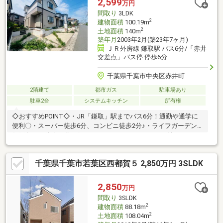
2,599
万円
間取り
3LDK
2
建物面積
100.19m
2
土地面積
140m
築年月
2003年2月(築23年7ヶ月)
ＪＲ外房線 鎌取駅 バス6分/「赤井
交差点」バス停 停歩6分
千葉県千葉市中央区赤井町
2階建て
都市ガス
駐車場あり
駐車2台
システムキッチン
所有権
◇おすすめPOINT◇・JR「鎌取」駅までバス6分！通勤や通学に
便利〇・スーパー徒歩6分、コンビニ徒歩2分♪・ライフガーデン
仁戸名まで徒歩15分で行けちゃいます！・リフォーム済！キッチ
ンや洗面台交換済♪→リフォームの詳細はお問い合わせくださ
い！・屋根裏部屋などの収納が豊富〇室内のご見学党お気軽にお
千葉県千葉市若葉区西都賀５ 2,850万円 3SLDK
問い合わせください！〇●ご案内方法●〇ご来店できないお客様は
ご指定場所（自宅送迎・最寄り駅・目印がある場所など）での待
ち合わせからのご案内も可能です（無料送迎）。お客様のご条件
2,850
万円
をお聞かせいただければこちらの物件と一緒に他の物件もご案内
間取り
3SLDK
致します♪
2
建物面積
88.18m
2
土地面積
108.04m