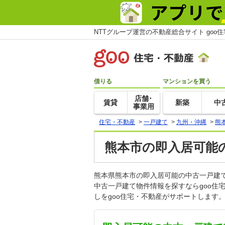
NTTグループ運営の不動産総合サイト goo
借りる
マンションを買う
店舗･
賃貸
新築
中
事業用
住宅・不動産
>
一戸建て
>
九州・沖縄
>
熊
熊本市の即入居可能
熊本県熊本市の即入居可能の中古一戸建
中古一戸建て物件情報を探すならgoo
しをgoo住宅・不動産がサポートします