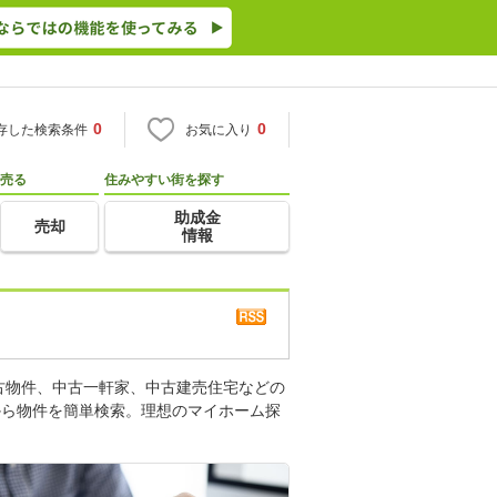
0
0
存した検索条件
お気に入り
売る
住みやすい街を探す
助成金
売却
情報
古物件、中古一軒家、中古建売住宅などの
から物件を簡単検索。理想のマイホーム探