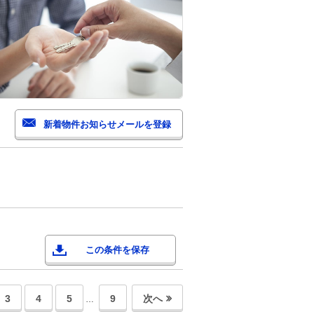
この条件を保存
3
4
5
9
次へ
…