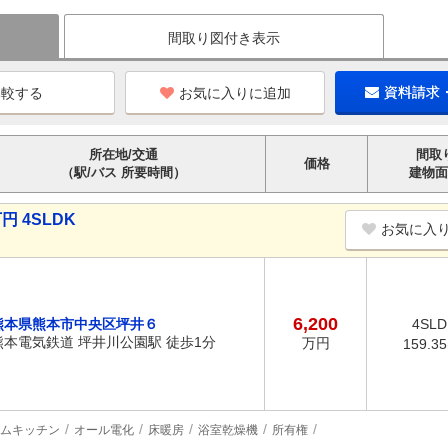
間取り図付き表示
お気に入りに追加
資料請求
所在地/交通
間取
価格
（駅/バス 所要時間）
建物面
円 4SLDK
お気に入
6,200
熊本県熊本市中央区坪井６
4SLD
熊本電気鉄道 坪井川公園駅 徒歩1分
万円
159.3
ムキッチン
オール電化
床暖房
浴室乾燥機
所有権