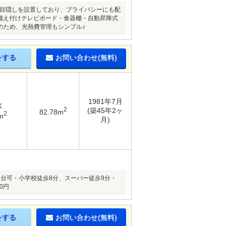
や目隠しを設置しており、プライバシーにも配
、備え付けテレビボード・食器棚・自動昇降式
のため、光熱費管理もシンプル♪
をする
お問い合わせ(無料)
1981年7月
K
2
(築45年2ヶ
82.78m
2
m
月)
車2台可・小学校徒歩8分、スーパー徒歩9分・
0円
をする
お問い合わせ(無料)