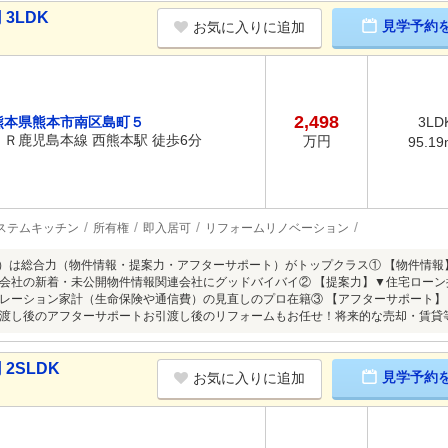
3LDK
見学予約
お気に入りに追加
2,498
熊本県熊本市南区島町５
3LD
ＪＲ鹿児島本線 西熊本駅 徒歩6分
万円
95.19
ステムキッチン
所有権
即入居可
リフォームリノベーション
ス）は総合力（物件情報・提案力・アフターサポート）がトップクラス① 【物件情報
会社の新着・未公開物件情報関連会社にグッドバイバイ② 【提案力】▼住宅ロー
レーション家計（生命保険や通信費）の見直しのプロ在籍③ 【アフターサポート
渡し後のアフターサポートお引渡し後のリフォームもお任せ！将来的な売却・賃貸
2SLDK
見学予約
お気に入りに追加