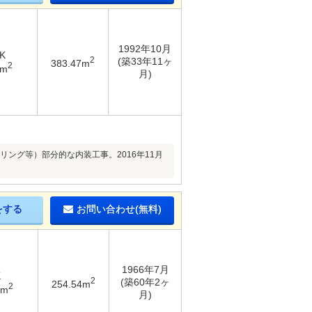
1992年10月
K
2
(築33年11ヶ
383.47m
2
6m
月)
リング等）部分的な内装工事。2016年11月
をする
お問い合わせ(無料)
1966年7月
K
2
(築60年2ヶ
254.54m
2
8m
月)