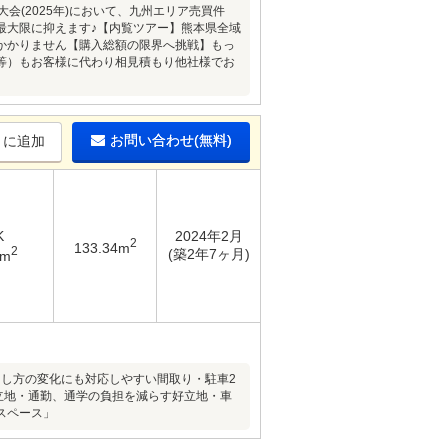
会(2025年)において、九州エリア売買件
最大限に抑えます♪【内覧ツアー】熊本県全域
かかりません【購入総額の限界へ挑戦】もっ
等）もお客様に代わり相見積もり他社様でお
お問い合わせ(無料)
りに追加
K
2024年2月
2
133.34m
2
(築2年7ヶ月)
7m
や暮らし方の変化にも対応しやすい間取り・駐車2
立地・通勤、通学の負担を減らす好立地・車
スペース」