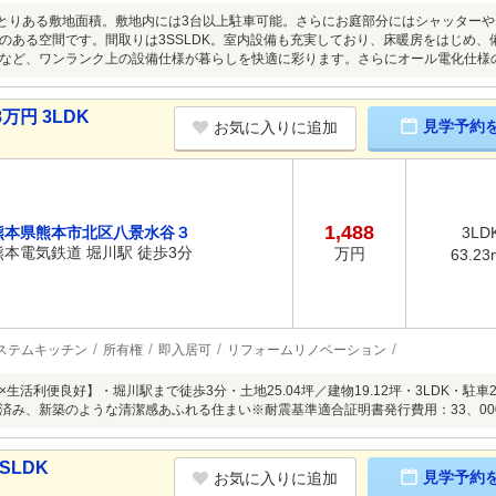
ゆとりある敷地面積。敷地内には3台以上駐車可能。さらにお庭部分にはシャッター
のある空間です。間取りは3SSLDK。室内設備も充実しており、床暖房をはじめ
など、ワンランク上の設備仕様が暮らしを快適に彩ります。さらにオール電化仕様
万円 3LDK
見学予約
お気に入りに追加
1,488
熊本県熊本市北区八景水谷３
3LD
熊本電気鉄道 堀川駅 徒歩3分
万円
63.23
ステムキッチン
所有権
即入居可
リフォームリノベーション
生活利便良好】・堀川駅まで徒歩3分・土地25.04坪／建物19.12坪・3LDK・駐
済み、新築のような清潔感あふれる住まい※耐震基準適合証明書発行費用：33、00
SLDK
見学予約
お気に入りに追加