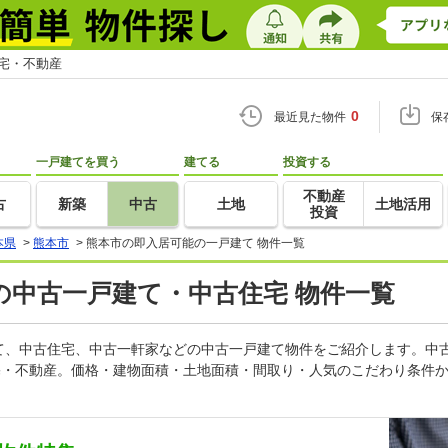
住宅・不動産
0
最近見た物件
保
一戸建てを買う
建てる
投資する
不動産
古
新築
中古
土地
土地活用
投資
本県
>
熊本市
>
熊本市の即入居可能の一戸建て 物件一覧
の中古一戸建て・中古住宅 物件一覧
て、中古住宅、中古一軒家などの中古一戸建て物件をご紹介します。中
住宅・不動産。価格・建物面積・土地面積・間取り・人気のこだわり条件
。