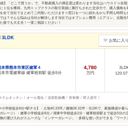
の実績】「どこで買うか」で、不動産購入の満足度は変わります当社はハウスドゥ全国大
に１位を獲得。九州トップクラスの取引実績に裏打ちされた交渉力で、購入価格を
を全て当社でまとめてご内覧いただけます☆窓口を一つに絞れるから手間も時間も
では？そんな悩みは当社が解決します当社ではオプション費用（エアコン、太陽光
た後でも大丈夫！一度ご相談ください！
3LDK
お気に入
4,780
熊本県熊本市東区健軍４
3LD
熊本市電健軍線 健軍校前駅 徒歩5分
万円
120.0
ステムキッチン
オール電化
浴室乾燥機
所有権
即入居可
×小学校徒歩9分×駅チカ】・土地40.33坪／建物36.32坪・3LDKで、家族構成
ガレージ）・健軍小学校徒歩9分／湖東中学校徒歩2分・健軍校前駅まで徒歩5分の
物の運び入れがスムーズな「インナーガレージ」・多様な使い方ができる「ワーク