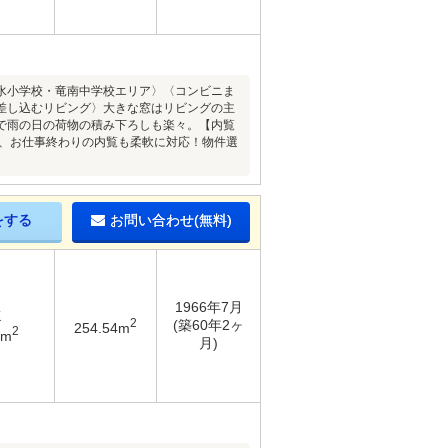
水小学校・竜南中学校エリア〉〈コンビニま
差し込むリビング〉大きな窓はリビングの主
で雨の日の荷物の積み下ろしも楽々。【内覧
降、お仕事終わりの内覧も柔軟に対応！物件選
をする
お問い合わせ(無料)
1966年7月
K
2
(築60年2ヶ
254.54m
2
8m
月)