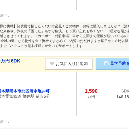
居可
界に挑戦】諸費用で損したくない方必見！この物件、お得に購入しませんか？〈清
な来客や、深夜の「困った」もすぐ解決。もう買い忘れも怖くない！〈暖かな陽が
感じさせてくれます。〈カーポート付駐車場〉車から玄関まで屋根が続いているの
県全域の気になる物件を全て弊社でまとめてご内覧いただけます水曜日や１８時以
まで『ハウスドゥ熊本桜町』が全力でサポートします
万円 6DK
見学予約
お気に入りに追加
1,590
熊本県熊本市北区清水亀井町
6D
熊本電気鉄道 亀井駅 徒歩5分
万円
146.1
居可