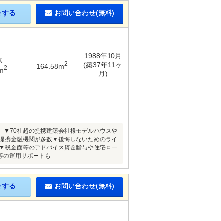
をする
お問い合わせ(無料)
1988年10月
K
2
(築37年11ヶ
164.58m
2
m
月)
】▼70社超の提携建築会社様モデルハウスや
ン提携金融機関が多数▼後悔しないためのライ
】▼税金面等のアドバイス資金贈与や住宅ロー
等の運用サポートも
をする
お問い合わせ(無料)