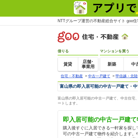
NTTグループ運営の不動産総合サイト goo
借りる
マンションを買う
店舗･
賃貸
新築
中
事業用
住宅・不動産
>
中古一戸建て
>
甲信越・北陸
富山県の即入居可能の中古一戸建て・中
富山県の即入居可能の中古一戸建て、中古住宅、
ートします。
即入居可能の中古一戸建て
購入後すぐに入居できる一軒家を探し
可の中古一戸建て物件を紹介します。