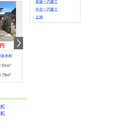
新築一戸建て
中古一戸建て
土地
万円
1,699万円
1,980万円
開発本町
富山県滑川市坪川
富山県射水市南太閤山
2.91m²
建物面積
147.3m²
建物面積
235.89m²
3.78m²
土地面積
319.71m²
土地面積
371.11m²
日町
市町