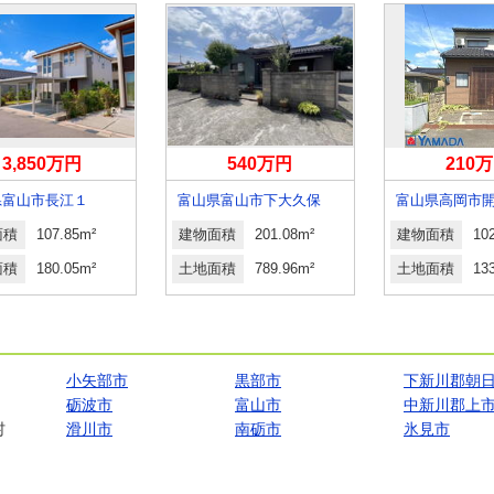
3,850万円
540万円
210
県富山市長江１
富山県富山市下大久保
富山県高岡市
面積
107.85m²
建物面積
201.08m²
建物面積
10
面積
180.05m²
土地面積
789.96m²
土地面積
13
小矢部市
黒部市
下新川郡朝
砺波市
富山市
中新川郡上
村
滑川市
南砺市
氷見市