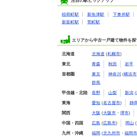
注目の駅ピックアップ
稲荷町駅
新魚津駅
下奥井駅
新富町駅
荒町駅
エリアから中古一戸建て物件を探
北海道
北海道
(
札幌市
)
東北
青森
秋田
岩手
首都圏
東京
神奈川
(
横浜市
群馬
甲信越・北陸
長野
山梨
新潟
(
東海
愛知
(
名古屋市
)
静
関西
大阪
(
大阪市
・
堺市
)
中国・四国
広島
(
広島市
)
岡山
(
九州・沖縄
福岡
(
北九州市
・
福岡