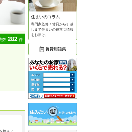
住まいのコラム
専門家監修！賃貸から引越
しまで住まいの役立つ情報
をお届け。
282
載数
件
賃貸用語集
を探そう