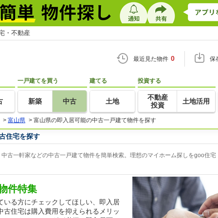
住宅・不動産
0
最近見た物件
保
一戸建てを買う
建てる
投資する
不動産
古
新築
中古
土地
土地活用
投資
>
富山県
>
富山県の即入居可能の中古一戸建て物件を探す
古住宅を探す
中古一軒家などの中古一戸建て物件を簡単検索。理想のマイホーム探しをgoo住宅
物件特集
ている方にチェックしてほしい、即入居
中古住宅は購入費用を抑えられるメリッ