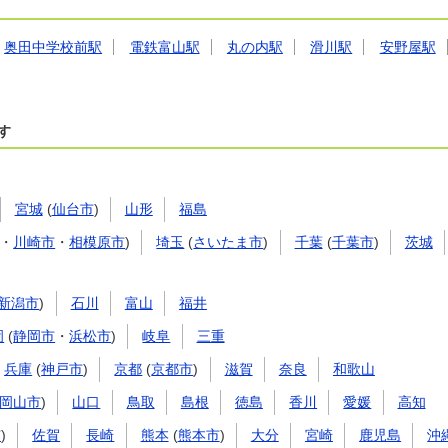
奥田中学校前駅
電鉄富山駅
丸の内駅
滑川駅
安野屋駅
す
宮城
(
仙台市
)
山形
福島
・
川崎市
・
相模原市
)
埼玉
(
さいたま市
)
千葉
(
千葉市
)
茨城
新潟市
)
石川
富山
福井
岡
(
静岡市
・
浜松市
)
岐阜
三重
兵庫
(
神戸市
)
京都
(
京都市
)
滋賀
奈良
和歌山
岡山市
)
山口
鳥取
島根
徳島
香川
愛媛
高知
市
)
佐賀
長崎
熊本
(
熊本市
)
大分
宮崎
鹿児島
沖