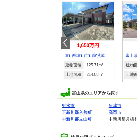
3,071万円
1,650万円
富山県富山市下新北町
富山県富山市山室荒屋
富山
建物面積
85.09m²
建物面積
125.71m²
建物
土地面積
143.87m²
土地面積
214.88m²
土地
富山県のエリアから探す
射水市
魚津市
下新川郡入善町
高岡市
中新川郡立山町
中新川郡舟橋