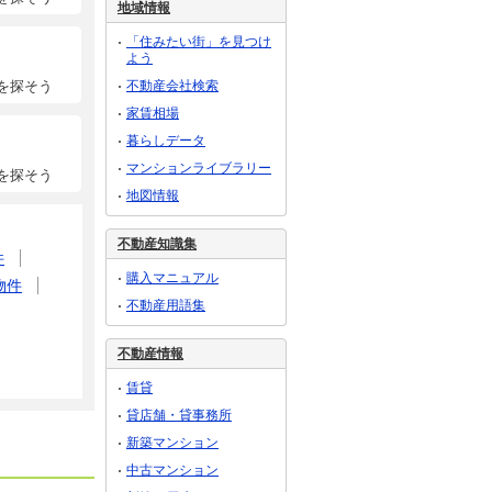
地域情報
「住みたい街」を見つけ
よう
不動産会社検索
を探そう
家賃相場
暮らしデータ
マンションライブラリー
を探そう
地図情報
不動産知識集
件
購入マニュアル
物件
不動産用語集
不動産情報
賃貸
貸店舗・貸事務所
新築マンション
中古マンション