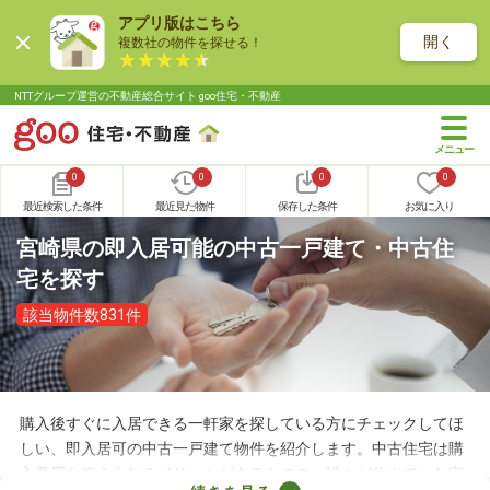
アプリ版はこちら
開く
複数社の物件を探せる！
NTTグループ運営の不動産総合サイト goo住宅・不動産
0
0
0
0
最近検索した条件
最近見た物件
保存した条件
お気に入り
宮崎県の即入居可能の中古一戸建て・中古住
宅を探す
該当物件数831件
購入後すぐに入居できる一軒家を探している方にチェックしてほ
しい、即入居可の中古一戸建て物件を紹介します。中古住宅は購
入費用を抑えられるメリットがあるものの、誰かが住んでいた家