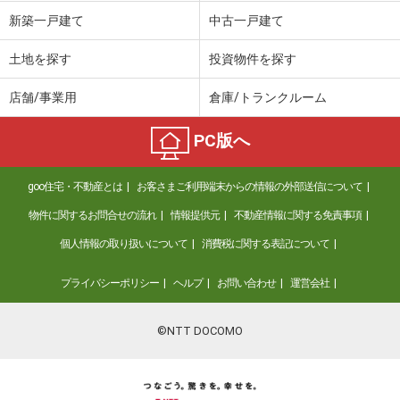
価 格
4,200万円
新築一戸建て
中古一戸建て
住 所
宮崎県宮崎市清武町岡３丁目
建物面積
85.08m²
土地を探す
投資物件を探す
土地面積
191.49m²
店舗/事業用
倉庫/トランクルーム
宮崎県延岡市出北５
PC版へ
価 格
3,780万円
住 所
宮崎県延岡市出北５
goo住宅・不動産とは
お客さまご利用端末からの情報の外部送信について
建物面積
92.74m²
土地面積
188.55m²
物件に関するお問合せの流れ
情報提供元
不動産情報に関する免責事項
個人情報の取り扱いについて
消費税に関する表記について
宮崎県宮崎市佐土原町下那珂
プライバシーポリシー
ヘルプ
お問い合わせ
運営会社
価 格
2,698万円
住 所
宮崎県宮崎市佐土原町下那珂
建物面積
90.26m²
©NTT DOCOMO
土地面積
304.46m²
宮崎県宮崎市下北方町塚原