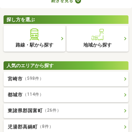
続きを見る
なのでクリーニングが必須。即入居可の物件はクリーニング済み
なので、購入後すぐに引っ越せますよ。すぐに引っ越さなければ
ならない方は、即入居可の物件から気になる家を見つけてくださ
探し方を選ぶ
いね。
路線・駅から探す
地域から探す
人気のエリアから探す
宮崎市
（598件）
都城市
（114件）
東諸県郡国富町
（26件）
児湯郡高鍋町
（8件）