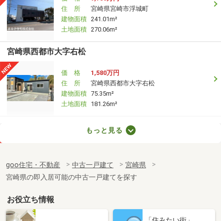
住 所
宮崎県宮崎市浮城町
建物面積
241.01m²
土地面積
270.06m²
宮崎県西都市大字右松
価 格
1,580万円
住 所
宮崎県西都市大字右松
建物面積
75.35m²
土地面積
181.26m²
宮崎県宮崎市大字島之内
もっと見る
価 格
2,780万円
住 所
宮崎県宮崎市大字島之内
goo住宅・不動産
中古一戸建て
宮崎県
建物面積
89.42m²
宮崎県の即入居可能の中古一戸建てを探す
土地面積
289.46m²
お役立ち情報
宮崎県宮崎市大字島之内
「住みたい街」