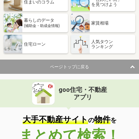
価 格
2,780万円
住まいのコラム
を見つけよう
住 所
宮崎県宮崎市大字島之内
建物面積
89.42m²
暮らしのデータ
土地面積
289.46m²
家賃相場
(補助金・助成金情報)
宮崎県宮崎市佐土原町石崎１丁目
人気タウン
住宅ローン
ランキング
価 格
3,200万円
住 所
宮崎県宮崎市佐土原町石崎１丁目
建物面積
99.36m²
ページトップに戻る
土地面積
218.5m²
宮崎県児湯郡高鍋町大字北高鍋
goo住宅・不動産
価 格
800万円
アプリ
住 所
宮崎県児湯郡高鍋町大字北高鍋
建物面積
144.4m²
土地面積
208.03m²
大手不動産サイト
物件
の
を
宮崎県東諸県郡国富町大字本庄
まとめて検索！