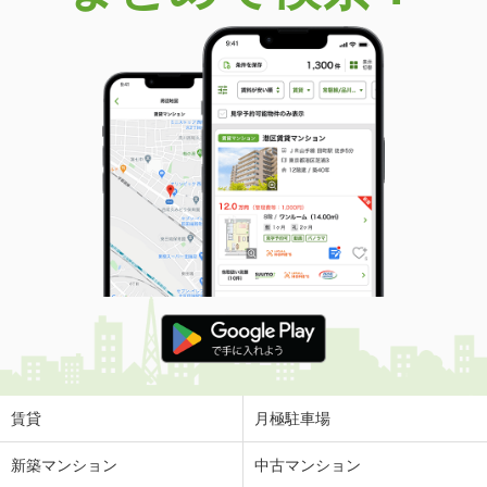
価 格
1,780万円
住 所
宮崎県東諸県郡国富町大字本庄
建物面積
86.11m²
土地面積
156.01m²
宮崎県宮崎市吉村町北中
価 格
2,230万円
住 所
宮崎県宮崎市吉村町北中
建物面積
126m²
土地面積
200m²
宮崎県宮崎市清武町加納乙
価 格
2,990万円
住 所
宮崎県宮崎市清武町加納乙
建物面積
134.46m²
土地面積
314.16m²
賃貸
月極駐車場
宮崎県宮崎市清武町岡３丁目
新築マンション
中古マンション