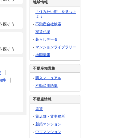
地域情報
「住みたい街」を見つけ
よう
不動産会社検索
を探そう
家賃相場
暮らしデータ
マンションライブラリー
を探そう
地図情報
不動産知識集
件
購入マニュアル
物件
不動産用語集
不動産情報
賃貸
貸店舗・貸事務所
新築マンション
中古マンション