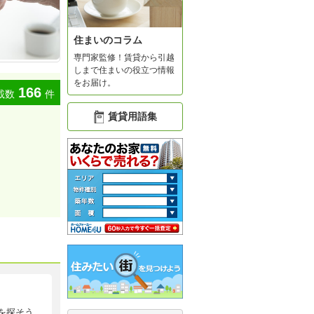
住まいのコラム
専門家監修！賃貸から引越
しまで住まいの役立つ情報
をお届け。
166
載数
件
賃貸用語集
を探そう