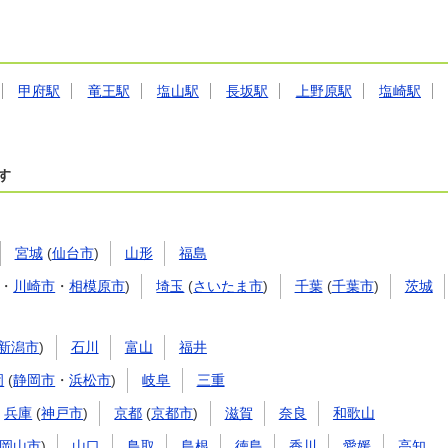
甲府駅
竜王駅
塩山駅
長坂駅
上野原駅
塩崎駅
す
宮城
(
仙台市
)
山形
福島
・
川崎市
・
相模原市
)
埼玉
(
さいたま市
)
千葉
(
千葉市
)
茨城
新潟市
)
石川
富山
福井
岡
(
静岡市
・
浜松市
)
岐阜
三重
兵庫
(
神戸市
)
京都
(
京都市
)
滋賀
奈良
和歌山
岡山市
)
山口
鳥取
島根
徳島
香川
愛媛
高知