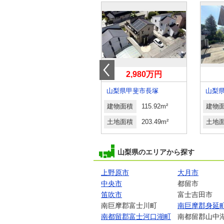
500万円
2,980万円
山梨県上野原市上野原
山梨県甲斐市長塚
山梨
建物面積
84.45m²
建物面積
115.92m²
建物
土地面積
147.92m²
土地面積
203.49m²
土地
山梨県のエリアから探す
上野原市
大月市
中央市
都留市
笛吹市
富士吉田市
南巨摩郡富士川町
南巨摩郡身延
南都留郡富士河口湖町
南都留郡山中