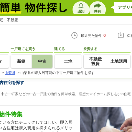
住宅・不動産
0
最近見た物件
保
一戸建てを買う
建てる
投資する
不動産
古
新築
中古
土地
土地活用
投資
>
山梨県
>
山梨県の即入居可能の中古一戸建て物件を探す
古住宅を探す
中古一軒家などの中古一戸建て物件を簡単検索。理想のマイホーム探しをgoo住宅
物件特集
ている方にチェックしてほしい、即入居
中古住宅は購入費用を抑えられるメリッ