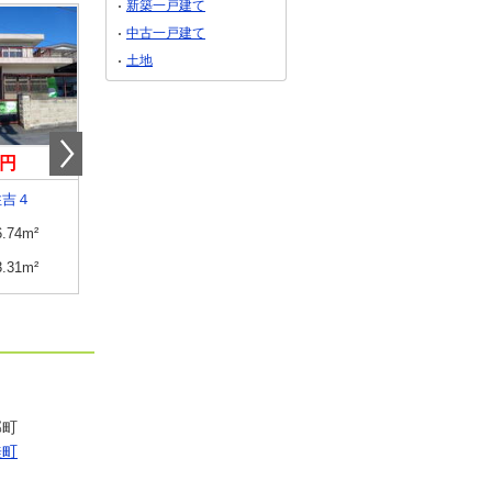
新築一戸建て
中古一戸建て
土地
万円
850万円
1,380万円
住吉４
山梨県南アルプス市百々
山梨県南都留郡道志村池
6.74m²
建物面積
144.1m²
建物面積
69m²
3.31m²
土地面積
259.71m²
土地面積
925.62m²
部町
桂町