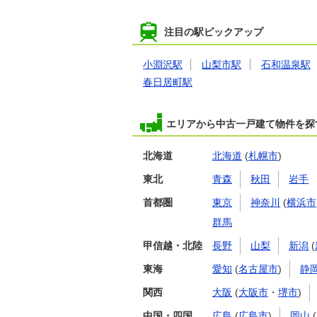
注目の駅ピックアップ
小淵沢駅
山梨市駅
石和温泉駅
春日居町駅
エリアから中古一戸建て物件を探
北海道
北海道
(
札幌市
)
東北
青森
秋田
岩手
首都圏
東京
神奈川
(
横浜市
群馬
甲信越・北陸
長野
山梨
新潟
(
東海
愛知
(
名古屋市
)
静
関西
大阪
(
大阪市
・
堺市
)
中国・四国
広島
(
広島市
)
岡山
(