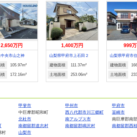
2,650万円
1,400万円
999
県中央市山之神
山梨県甲府市上石田２
山梨県甲府市
面積
105.97m²
建物面積
111.37m²
建物面積
16
面積
172.16m²
土地面積
253.06m²
土地面積
23
甲斐市
甲州市
甲府市
中巨摩郡昭和町
西八代郡市川三郷町
韮崎市
北杜市
南アルプス市
南巨摩郡南
町
南都留郡道志村
南都留郡鳴沢村
南都留郡西
湖村
山梨市