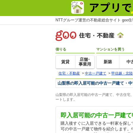
NTTグループ運営の不動産総合サイト goo
借りる
マンションを買う
店舗･
賃貸
新築
中
事業用
住宅・不動産
>
中古一戸建て
>
甲信越・北陸
山梨県の即入居可能の中古一戸建て・中
山梨県の即入居可能の中古一戸建て、中古住宅、
ートします。
即入居可能の中古一戸建て
購入後すぐに入居できる一軒家を探し
可の中古一戸建て物件を紹介します。