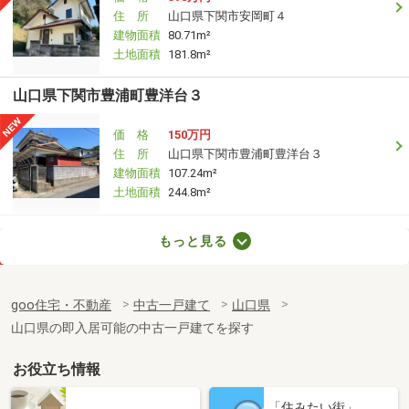
住 所
山口県下関市安岡町４
建物面積
80.71m²
土地面積
181.8m²
山口県下関市豊浦町豊洋台３
価 格
150万円
住 所
山口県下関市豊浦町豊洋台３
建物面積
107.24m²
土地面積
244.8m²
山口県下関市川中豊町２
もっと見る
価 格
1,949万円
住 所
山口県下関市川中豊町２
goo住宅・不動産
中古一戸建て
山口県
建物面積
81.84m²
山口県の即入居可能の中古一戸建てを探す
土地面積
162m²
お役立ち情報
山口県下関市彦島本村町３
「住みたい街」