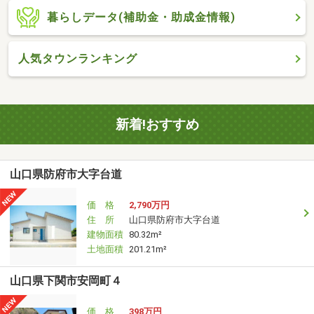
暮らしデータ(補助金・助成金情報)
人気タウンランキング
新着!おすすめ
山口県防府市大字台道
価 格
2,790万円
住 所
山口県防府市大字台道
建物面積
80.32m²
土地面積
201.21m²
山口県下関市安岡町４
価 格
398万円