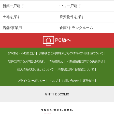
価 格
500万円
新築一戸建て
中古一戸建て
住 所
山口県下関市豊浦町大字小串
建物面積
105.15m²
土地を探す
投資物件を探す
土地面積
194.36m²
店舗/事業用
倉庫/トランクルーム
山口県熊毛郡田布施町大字麻郷
PC版へ
価 格
599万円
住 所
山口県熊毛郡田布施町大字麻郷
goo住宅・不動産とは
お客さまご利用端末からの情報の外部送信について
建物面積
96.64m²
土地面積
353.28m²
物件に関するお問合せの流れ
情報提供元
不動産情報に関する免責事項
個人情報の取り扱いについて
消費税に関する表記について
山口県下関市大字伊倉
プライバシーポリシー
ヘルプ
お問い合わせ
運営会社
価 格
2,380万円
住 所
山口県下関市大字伊倉
建物面積
98.53m²
©NTT DOCOMO
土地面積
191.79m²
山口県宇部市大字中宇部