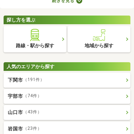
続きを見る
なのでクリーニングが必須。即入居可の物件はクリーニング済み
なので、購入後すぐに引っ越せますよ。すぐに引っ越さなければ
ならない方は、即入居可の物件から気になる家を見つけてくださ
探し方を選ぶ
いね。
路線・駅から探す
地域から探す
人気のエリアから探す
下関市
（191件）
宇部市
（74件）
山口市
（43件）
岩国市
（23件）