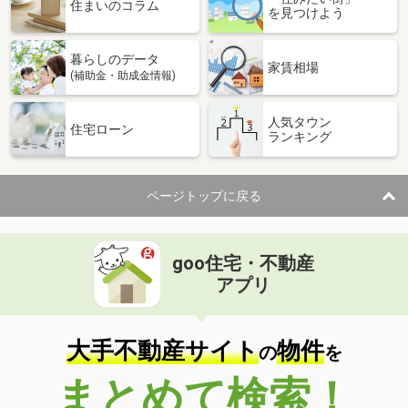
価 格
2,290万円
住まいのコラム
を見つけよう
住 所
山口県下関市彦島本村町３
建物面積
67.9m²
暮らしのデータ
土地面積
142.14m²
家賃相場
(補助金・助成金情報)
山口県宇部市床波４
人気タウン
住宅ローン
ランキング
価 格
800万円
住 所
山口県宇部市床波４
建物面積
111.79m²
ページトップに戻る
土地面積
161.42m²
山口県柳井市柳井
goo住宅・不動産
価 格
1,349万円
アプリ
住 所
山口県柳井市柳井
建物面積
143.91m²
土地面積
126.72m²
大手不動産サイト
物件
の
を
山口県岩国市周東町差川
まとめて検索！