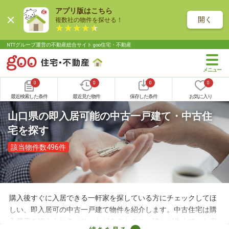
アプリ版はこちら
開く
複数社の物件を探せる！
NTTグループ運営の不動産総合サイト goo住宅・不動産
0
0
0
0
最近検索した条件
最近見た物件
保存した条件
お気に入り
山口県の即入居可能の中古一戸建て・中古住
宅を探す
該当物件数496件
購入後すぐに入居できる一軒家を探している方にチェックしてほ
しい、即入居可の中古一戸建て物件を紹介します。中古住宅は購
入費用を抑えられるメリットがあるものの、誰かが住んでいた家