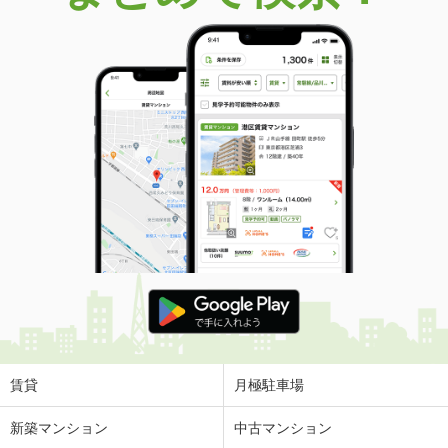
価 格
599万円
住 所
山口県岩国市周東町差川
建物面積
113.71m²
土地面積
251m²
山口県防府市自由ケ丘２丁目
価 格
970万円
住 所
山口県防府市自由ケ丘２丁目
建物面積
103.09m²
土地面積
218.33m²
山口県下松市望町３
価 格
3,980万円
住 所
山口県下松市望町３
建物面積
93.57m²
土地面積
201.44m²
賃貸
月極駐車場
山口県下関市豊浦町大字小串
新築マンション
中古マンション