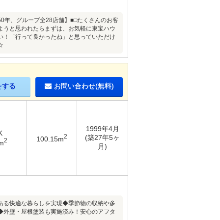
□■おかげさまで【創業50年、グループ全28店舗】■□たくさんのお客
ようと思われたらまずは、お気軽に東宝ハウ
い！「行って良かったね」と思っていただけ
☆
をする
お問い合わせ(無料)
1999年4月
K
2
(築27年5ヶ
100.15m
2
m
月)
ある快適な暮らしを実現◆季節物の収納や多
◆外壁・屋根塗装も実施済み！安心のアフタ