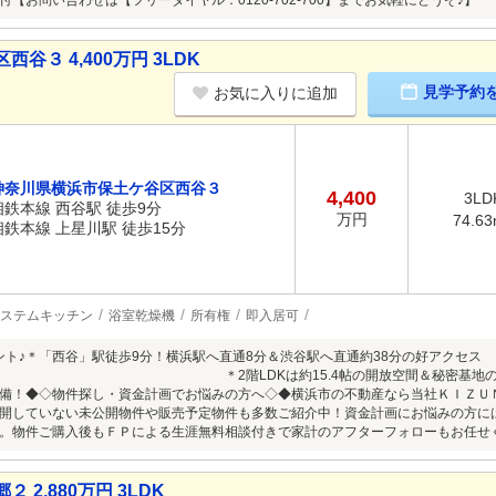
【お問い合わせは【フリーダイヤル：0120-702-700】までお気軽にどうぞ♪】
３ 4,400万円 3LDK
見学予約
お気に入りに追加
神奈川県横浜市保土ケ谷区西谷３
4,400
3LD
相鉄本線 西谷駅 徒歩9分
万円
74.6
相鉄本線 上星川駅 徒歩15分
ステムキッチン
浴室乾燥機
所有権
即入居可
ント♪＊「西谷」駅徒歩9分！横浜駅へ直通8分＆渋谷駅へ直通約38分の好アクセス
LDKは約15.4帖の開放空間＆秘密基地のようなロフ
備！◆◇物件探し・資金計画でお悩みの方へ◇◆横浜市の不動産なら当社ＫＩＺＵ
開していない未公開物件や販売予定物件も多数ご紹介中！資金計画にお悩みの方に
。物件ご購入後もＦＰによる生涯無料相談付きで家計のアフターフォローもお任せ
2,880万円 3LDK