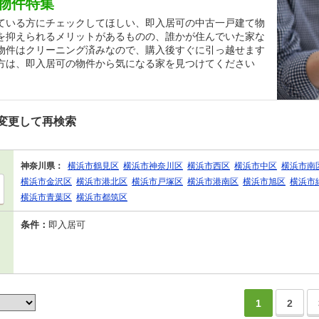
物件特集
ている方にチェックしてほしい、即入居可の中古一戸建て物
を抑えられるメリットがあるものの、誰かが住んでいた家な
物件はクリーニング済みなので、購入後すぐに引っ越せます
方は、即入居可の物件から気になる家を見つけてください
変更して再検索
神奈川県：
横浜市鶴見区
横浜市神奈川区
横浜市西区
横浜市中区
横浜市南
横浜市金沢区
横浜市港北区
横浜市戸塚区
横浜市港南区
横浜市旭区
横浜市
横浜市青葉区
横浜市都筑区
条件：
即入居可
1
2