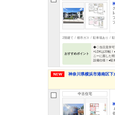
1
2階建て
都市ガス
駐車場あり
駐
◆◇当日見学可
×LDKは20
おすすめポイント
ニーに面した明
設備仕様！●駐
神奈川県横浜市港南区下永谷２
中古住宅