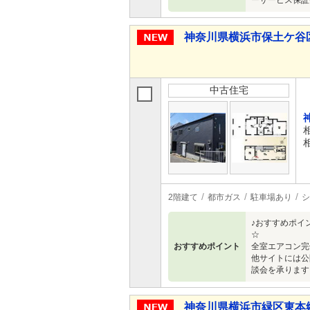
ーサービス保証付
神奈川県横浜市保土ケ谷区西谷
中古住宅
2階建て
都市ガス
駐車場あり
シ
♪おすすめポイ
☆ ＊2階
おすすめポイント
全室エアコン完
他サイトには公
談会を承ります
神奈川県横浜市緑区東本郷２ 