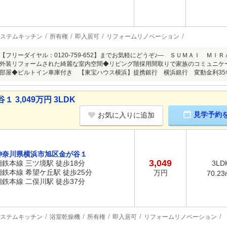
ステムキッチン
所有権
即入居可
リフォームリノベーション
【フリーダイヤル：0120-759-652】までお気軽にどうぞ♪― ＳＵＭＡＩ ＭＩ
外装リフォームされた綺麗な室内空間◆リビング階採用間取りで家族のコミュニケ
部屋◆ビルトイン車庫付き 【東宝ハウス横浜】提携銀行 横浜銀行 変動金利35年
3,049万円 3LDK
見学予約
お気に入りに追加
神奈川県横浜市旭区金が谷１
3,049
相鉄本線 三ツ境駅 徒歩18分
3LD
相鉄本線 希望ケ丘駅 徒歩25分
万円
70.23
相鉄本線 二俣川駅 徒歩37分
ステムキッチン
浴室乾燥機
所有権
即入居可
リフォームリノベーション