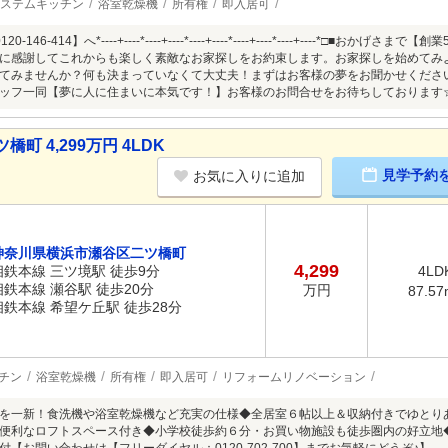
ステムキッチン
浴室乾燥機
所有権
即入居可
-146-414】へ*----+----*----+----*----+----*----+----*----+----*
に感謝してこれからも楽しく素敵なお家探しをお約束します。お家探しを始めてみ
てみませんか？何も決まっていなくて大丈夫！まずはお客様の夢をお聞かせくださ
ッフ一同【夢に人に住まいに本気です！】お客様のお問合せをお待ちしております
 4,299万円 4LDK
見学予約
お気に入りに追加
神奈川県横浜市瀬谷区二ツ橋町
4,299
相鉄本線 三ツ境駅 徒歩9分
4LD
相鉄本線 瀬谷駅 徒歩20分
万円
87.57
相鉄本線 希望ケ丘駅 徒歩28分
チン
浴室乾燥機
所有権
即入居可
リフォームリノベーション
を一新！食洗機や浴室乾燥機など充実の仕様◆全居室６帖以上＆収納付きでゆとり
便利なロフトスペース付き◆小学校徒歩約６分・お買い物施設も徒歩圏内の好立地