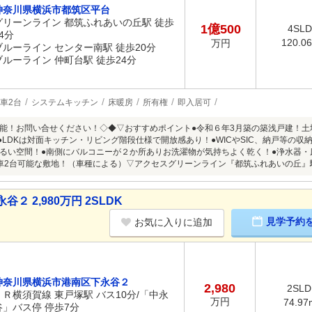
神奈川県横浜市都筑区平台
グリーンライン 都筑ふれあいの丘駅 徒歩
1億500
4SL
4分
120.0
万円
ブルーライン センター南駅 徒歩20分
ブルーライン 仲町台駅 徒歩24分
車2台
システムキッチン
床暖房
所有権
即入居可
能！お問い合せください！◇◆▽おすすめポイント●令和６年3月築の築浅戸建！土地面
帖！●LDKは対面キッチン・リビング階段仕様で開放感あり！●WICやSIC、納戸等の
るい空間！●南側にバルコニーが２か所ありお洗濯物が気持ちよく乾く！●浄水器・
車2台可能な敷地！（車種による）▽アクセスグリーンライン『都筑ふれあいの丘』
 2,980万円 2SLDK
見学予約
お気に入りに追加
神奈川県横浜市港南区下永谷２
2,980
2SLD
ＪＲ横須賀線 東戸塚駅 バス10分/「中永
万円
74.97
谷」バス停 停歩7分