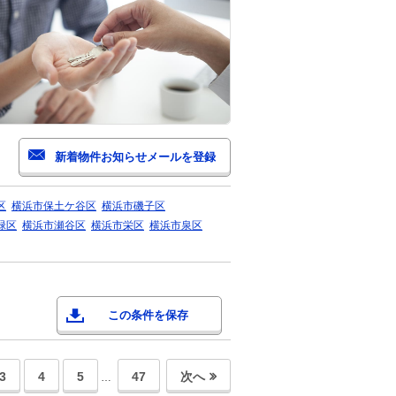
区
横浜市保土ケ谷区
横浜市磯子区
緑区
横浜市瀬谷区
横浜市栄区
横浜市泉区
この条件を保存
3
4
5
47
次へ
…