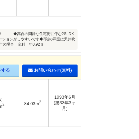
ＲＡＩ ―◆高台の閑静な住宅街に佇む2SLDK
ーションがしやすいです◆2階の洋室は天井吹
の場合 金利 年0.92％
をする
お問い合わせ(無料)
1993年6月
K
2
(築33年3ヶ
84.03m
2
m
月)