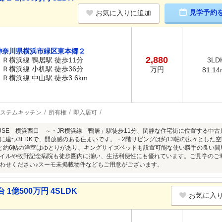
見学予約
お気に入りに追加
神奈川県横浜市緑区東本郷２
2,880
ＪＲ横浜線 鴨居駅 徒歩11分
3LD
ＪＲ横浜線 小机駅 徒歩36分
万円
81.14
ＪＲ横浜線 中山駅 徒歩3.6km
ステムキッチン
所有権
即入居可
HOUSE 横浜西口 ～・JR横浜線「鴨居」駅徒歩11分、閑静な住宅街に位置する中古
に建つ3LDKで、開放感のある住まいです。・2階リビングは約13帖の広々とした
と約6帖の洋室はゆとりがあり、キングサイズベッドも設置可能な使い勝手の良い間
イルや牧野記念病院も徒歩圏内に揃い、生活利便性にも優れています。ご見学のご
わせください♪スーモ未掲載物件などもご用意がございます。
億500万円 4SLDK
お気に入