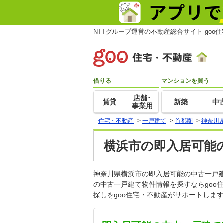
NTTグループ運営の不動産総合サイト goo
借りる
マンションを買う
店舗･
賃貸
新築
中
事業用
住宅・不動産
>
一戸建て
>
首都圏
>
神奈川
横浜市の即入居可能
神奈川県横浜市の即入居可能の中古一戸
の中古一戸建て物件情報を探すならgo
探しをgoo住宅・不動産がサポートしま