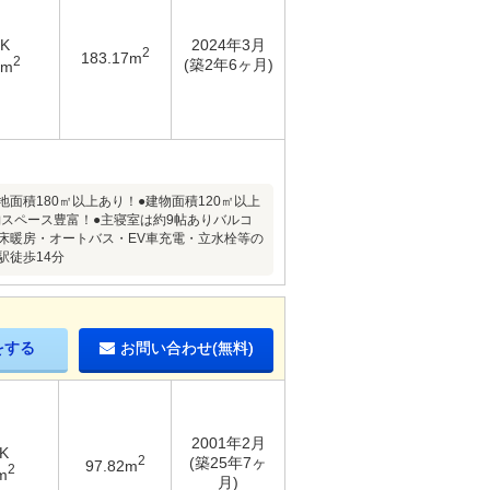
DK
2024年3月
2
183.17m
2
(築2年6ヶ月)
6m
積180㎡以上あり！●建物面積120㎡以上
収納スペース豊富！●主寝室は約9帖ありバルコ
床暖房・オートバス・EV車充電・立水栓等の
駅徒歩14分
をする
お問い合わせ(無料)
2001年2月
K
2
(築25年7ヶ
97.82m
2
m
月)