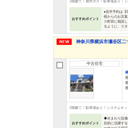
2階建て
都市ガス
駐車場あり
シ
●見学予約は【0120
様からのお言葉
おすすめポイント
ス町田に相談し
るように、スタ
神奈川県横浜市瀬谷区二ツ橋町
中古住宅
2階建て
駐車場あり
システムキッ
◆水まわり設備
おすすめポイント
目的に活躍する