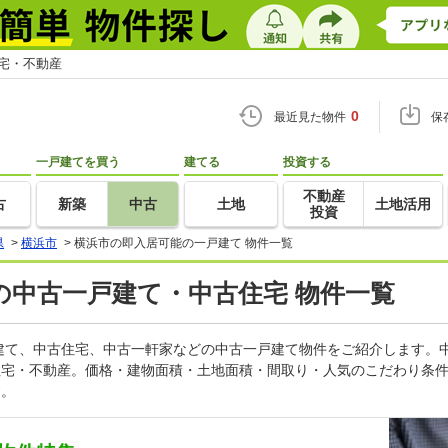
住宅・不動産
0
最近見た物件
保
一戸建てを買う
建てる
投資する
不動産
古
新築
中古
土地
土地活用
投資
県
>
横浜市
>
横浜市の即入居可能の一戸建て 物件一覧
の中古一戸建て・中古住宅 物件一覧
建て、中古住宅、中古一軒家などの中古一戸建て物件をご紹介します。
o住宅・不動産。価格・建物面積・土地面積・間取り・人気のこだわり条
す。