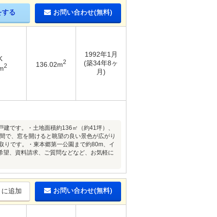
をする
お問い合わせ(無料)
1992年1月
K
2
(築34年8ヶ
136.02m
2
m
月)
戸建です。・土地面積約136㎡（約41坪）、
空間で、窓を開けると眺望の良い景色が広がり
取りです。・東本郷第一公園まで約80m、イ
希望、資料請求、ご質問などなど、お気軽に
お問い合わせ(無料)
りに追加