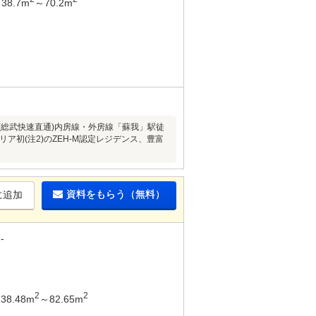
38.7m
～70.2m
(総武快速直通)内房線・外房線「蘇我」駅徒
リア初(注2)のZEH-M認定レジデンス、豊富
資料をもらう（無料）
に追加
-
2
2
38.48m
～82.65m