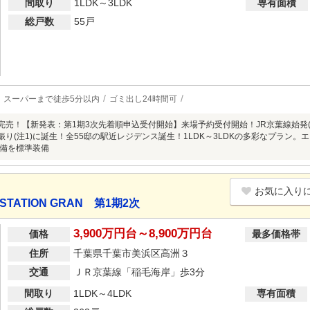
間取り
1LDK～3LDK
専有面積
総戸数
55戸
スーパーまで徒歩5分以内
ゴミ出し24時間可
次完売！【新発表：第1期3次先着順申込受付開始】来場予約受付開始！JR京葉線始発
振り(注1)に誕生！全55邸の駅近レジデンス誕生！1LDK～3LDKの多彩なプラン。エ
備を標準装備
お気に入り
TATION GRAN 第1期2次
3,900万円台～8,900万円台
価格
最多価格帯
住所
千葉県千葉市美浜区高洲３
交通
ＪＲ京葉線「稲毛海岸」歩3分
間取り
1LDK～4LDK
専有面積