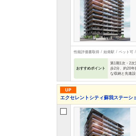
性能評価書取得
始発駅
ペット可
第1期1次・2
おすすめポイント
歩2分、約20年
な収納と先進設
エクセレントシティ蘇我ステーショ