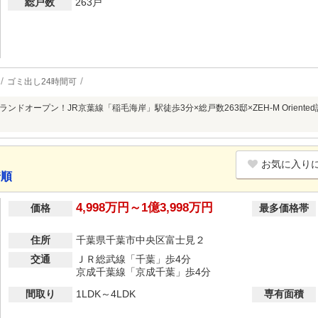
総戸数
263戸
ゴミ出し24時間可
ンドオープン！JR京葉線「稲毛海岸」駅徒歩3分×総戸数263邸×ZEH-M Oriente
お気に入り
着順
4,998万円～1億3,998万円
価格
最多価格帯
住所
千葉県千葉市中央区富士見２
交通
ＪＲ総武線「千葉」歩4分
京成千葉線「京成千葉」歩4分
間取り
1LDK～4LDK
専有面積