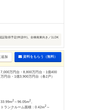
d認証取得予定(申請中)。全棟南東向き／1LDK
資料をもらう（無料）
に追加
7,000万円台・8,800万円台・1億400
万円台・1億3,900万円台（各2戸）
2
2
33.99m
～96.05m
、
2
トランクルーム面積：0.42m
～