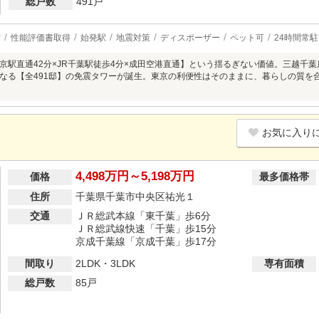
総戸数
491戸
実
性能評価書取得
始発駅
地震対策
ディスポーザー
ペット可
24時間常
京駅直通42分×JR千葉駅徒歩4分×成田空港直通】という揺るぎない価値。三越千
なる【全491邸】の免震タワーが誕生。東京の利便性はそのままに、暮らしの質を
お気に入り
4,498万円～5,198万円
価格
最多価格帯
住所
千葉県千葉市中央区祐光１
交通
ＪＲ総武本線「東千葉」歩6分
ＪＲ総武線快速「千葉」歩15分
京成千葉線「京成千葉」歩17分
間取り
2LDK・3LDK
専有面積
総戸数
85戸