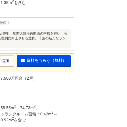
2
1.35m
を含む
駐管理
葉店跡地・駅前大規模再開発の中核を担い、商
合理的に向上させる選択。千葉の新たなラン
資料をもらう（無料）
に追加
7,500万円台（2戸）
2
2
58.55m
～74.73m
、
2
トランクルーム面積：0.42m
～
2
0.92m
を含む