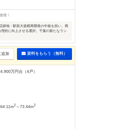
駐管理
葉店跡地・駅前大規模再開発の中核を担い、商
合理的に向上させる選択。千葉の新たなラン
資料をもらう（無料）
に追加
4,900万円台（4戸）
2
2
64.11m
～73.44m