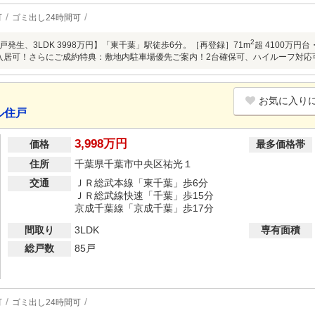
可
ゴミ出し24時間可
2
発生、3LDK 3998万円】「東千葉」駅徒歩6分。［再登録］71m
超 4100万円
即入居可！さらにご成約特典：敷地内駐車場優先ご案内！2台確保可、ハイルーフ対応
お気に入り
ル住戸
3,998万円
価格
最多価格帯
住所
千葉県千葉市中央区祐光１
交通
ＪＲ総武本線「東千葉」歩6分
ＪＲ総武線快速「千葉」歩15分
京成千葉線「京成千葉」歩17分
間取り
3LDK
専有面積
総戸数
85戸
可
ゴミ出し24時間可