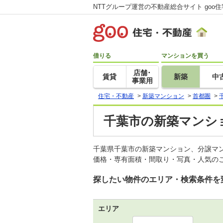
NTTグループ運営の不動産総合サイト goo
借りる
マンションを買う
店舗･
賃貸
新築
中
事業用
住宅・不動産
>
新築マンション
>
首都圏
>
千葉市の新築マンシ
千葉県千葉市の新築マンション、分譲マ
価格・専有面積・間取り・写真・人気のこ
探したい物件のエリア・検索条件を
エリア