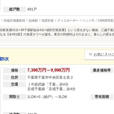
総戸数
491戸
実
性能評価書取得
始発駅
地震対策
ディスポーザー
ペット可
24時間常
京駅直通42分×JR千葉駅徒歩4分×成田空港直通】という揺るぎない価値。三越千
なる【全491邸】の免震タワーが誕生。東京の利便性はそのままに、暮らしの質を
お気に入り
3期5次
7,398万円～9,998万円
価格
最多価格帯
住所
千葉県千葉市中央区富士見２
交通
ＪＲ総武線「千葉」歩4分
京成千葉線「京成千葉」歩4分
間取り
1LDK+S（納戸）～3LDK
専有面積