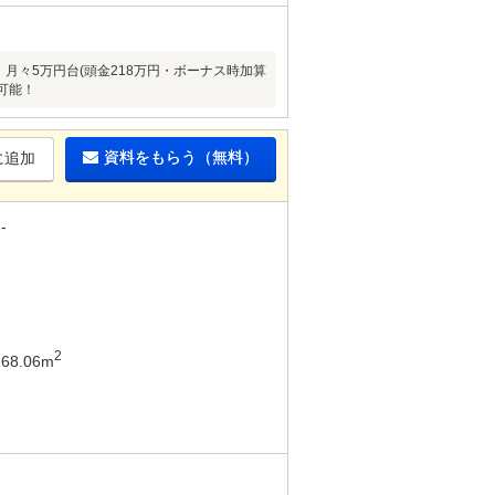
台・月々5万円台(頭金218万円・ボーナス時加算
可能！
資料をもらう（無料）
に追加
-
2
68.06m