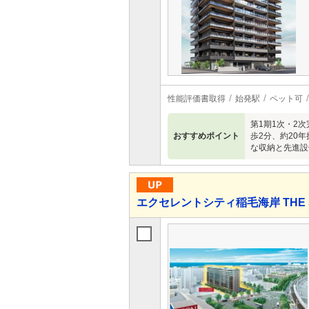
性能評価書取得
始発駅
ペット可
第1期1次・2
おすすめポイント
歩2分、約20年
な収納と先進設
エクセレントシティ稲毛海岸 THE S