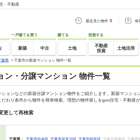
住宅・不動産
0
最近見た物件
保
一戸建てを買う
建てる
投資する
不動産
古
新築
中古
土地
土地活用
投資
千葉県
>
千葉市の新築マンション 物件一覧
ョン・分譲マンション 物件一覧
ンションなどの新築分譲マンション物件をご紹介します。新築マンション
だわり条件から物件を簡単検索。理想の物件探しをgoo住宅・不動産
変更して再検索
千葉県：
千葉市中央区
千葉市花見川区
千葉市稲毛区
千葉市若葉区
千葉市