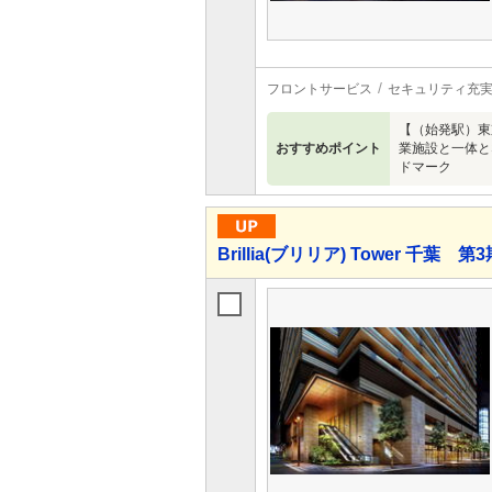
フロントサービス
セキュリティ充
【（始発駅）東
おすすめポイント
業施設と一体と
ドマーク
Brillia(ブリリア) Tower 千葉 第