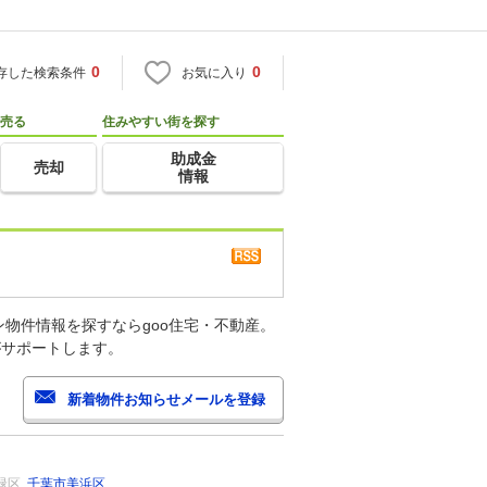
0
0
存した検索条件
お気に入り
売る
住みやすい街を探す
助成金
売却
情報
物件情報を探すならgoo住宅・不動産。
がサポートします。
緑区
千葉市美浜区