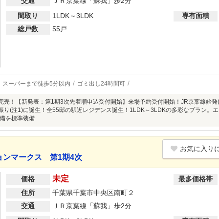
交通
ＪＲ京葉線「蘇我」歩2分
間取り
1LDK～3LDK
専有面積
総戸数
55戸
スーパーまで徒歩5分以内
ゴミ出し24時間可
次完売！【新発表：第1期3次先着順申込受付開始】来場予約受付開始！JR京葉線始発
振り(注1)に誕生！全55邸の駅近レジデンス誕生！1LDK～3LDKの多彩なプラン。エ
備を標準装備
お気に入り
ンマークス 第1期4次
未定
価格
最多価格帯
住所
千葉県千葉市中央区南町２
交通
ＪＲ京葉線「蘇我」歩2分