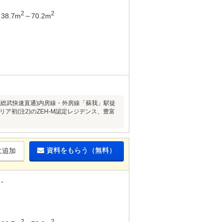
2
2
38.7m
～70.2m
(総武快速直通)内房線・外房線「蘇我」駅徒
リア初(注2)のZEH-M認定レジデンス、豊富
資料をもらう（無料）
に追加
-
2
2