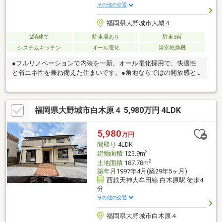
その他の交通
福岡県大野城市大城４
2階建て
駐車場あり
駐車3台
システムキッチン
オール電化
浴室乾燥機
●フルリノベーションで内装を一新。オール電化採用で、快適性
と省エネ性を兼ね備えた住まいです。●角地ならではの開放感と
陽当たりが魅力。ゆとりある敷地でのびのび暮らせます。●駐車
場3台分を確保し、うち1台は車庫付き。家族用も来客用も安心で
す。●車庫から居室へ直接出入りできるため、雨の日や荷物の多
福岡県大野城市白木原４ 5,980万円 4LDK
い日も便利な動線です。●延床約155㎡のゆとりある住空間。大家
族や二世帯利用も検討しやすい広さです。●階には約3帖の納戸を
設置。季節用品や趣味の道具もすっきり収納できます。●オール
5,980
万円
電化・車庫付き・駐車3台可を備え、利便性と快適性を兼ね備えた
間取り
4LDK
住まいです。
2
建物面積
123.9m
2
土地面積
187.78m
築年月
1997年4月(築29年5ヶ月)
西鉄天神大牟田線 白木原駅 徒歩4
分
その他の交通
福岡県大野城市白木原４