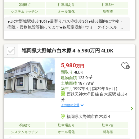
2階建て
駐車場あり
駐車3台
システムキッチン
オール電化
所有権
●JR大野城駅徒歩10分●最寄りバス停徒歩3分●徒歩圏内に学校・
病院・買物施設等揃ってます●各居室収納+ウォークインスル―ク
ローゼット+屋根裏収納付●キッチン横にパントリーあり●2025年
12月内装リフォーム済（洗面台交換、IHコンロ・換気扇等交換、
照明器具交換、畳表替え、襖・障子・網戸張替え、クロス・CFシ
福岡県大野城市白木原４ 5,980万円 4LDK
ート貼替え）駅から徒歩4分です。内装リフォーム済の物件です。
不動産を探すなら、当社にお任せください。不動産の購入につい
てお困りの点などございましたら、ぜひご連絡くださいませ。
5,980
万円
間取り
4LDK
2
建物面積
123.9m
2
土地面積
187.78m
築年月
1997年4月(築29年5ヶ月)
西鉄天神大牟田線 白木原駅 徒歩4
分
その他の交通
福岡県大野城市白木原４
2階建て
駐車場あり
駐車2台
システムキッチン
オール電化
所有権