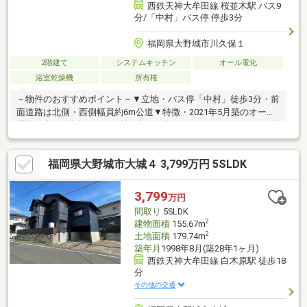
西鉄天神大牟田線 桜並木駅 バス9
分/「中村」バス停 停歩3分
福岡県大野城市川久保１
2階建て
システムキッチン
オール電化
浴室乾燥機
所有権
－物件のおすすめポイント－▼立地・バス停「中村」徒歩3分・前
面道路は北側・西側幅員約6m公道▼特徴・2021年5月築のオール
電化住宅・1階床材は無垢材仕様・お顔を合わせやすいリビング階
段・食洗機付キッチン・LD隣接の和室は多目的に活用可・WIC
等、各洋室・和室・ホールに収納有・南側にバルコニー・お庭
福岡県大野城市大城４ 3,799万円 5SLDK
有・並列駐車2台可(車種による)▼設備・1坪浴室・浴室乾燥機付
▼周辺環境・マルキョウ川久保店 徒歩4分(約300m)・中公園 徒歩
1分(約80m)■ ご希望の住まい探しをお手伝いします
3,799
万円
━━━━━・・・物件の詳細・ご相談はお気軽にお問い合わせく
間取り
5SLDK
ださい。
2
建物面積
155.67m
2
土地面積
179.74m
築年月
1998年8月(築28年1ヶ月)
西鉄天神大牟田線 白木原駅 徒歩18
分
その他の交通