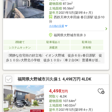
2
建物面積
87.3m
2
土地面積
95.56m
築年月
2021年5月(築5年4ヶ月)
西鉄天神大牟田線 春日原駅 徒歩10
分
その他の交通
福岡県大野城市筒井３
2階建て
駐車場あり
駐車2台
システムキッチン
床暖房
所有権
〈閑静な住宅街の好立地〉イオン大野城 徒歩６分♪春日原駅 徒
歩１０分♪大野北小学校 徒歩１０分♪〈車２台OK〉普通車が並列
で停められます♪〈築浅戸建〉室内きれいにお使いのため、そのま
まお住まいいただけます。〈リビング床暖房〉足元からあたたか
い暮らしを実現♪＼充実の周辺環境♪／ミスターマックス 大野城
福岡県大野城市川久保１ 4,498万円 4LDK
店 徒歩５分♪大野城市役所 徒歩７分♪上筒井ふれあい公園 徒
歩６分♪スポーツデポ 太宰府インター店 徒歩１４分♪
4,498
万円
間取り
4LDK
2
建物面積
107.64m
2
土地面積
140.02m
築年月
2021年5月(築5年4ヶ月)