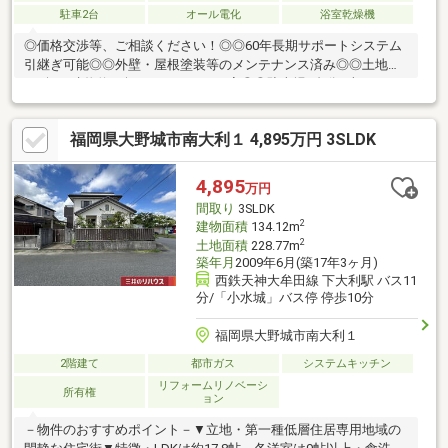
駐車2台
オール電化
浴室乾燥機
◎価格交渉等、ご相談ください！◎◎60年長期サポートシステム
引継ぎ可能◎◎外壁・屋根塗装等のメンテナンス済み◎◎土地約
110坪・建物約40坪のゆとりあるお家◎◎駐車場2台分※車種によ
る◎◎日当たり風通し良好◎◎閑静な住宅地◎◎バスの本数も多
く、周辺施設充実◎
福岡県大野城市南大利１ 4,895万円 3SLDK
4,895
万円
間取り
3SLDK
2
建物面積
134.12m
2
土地面積
228.77m
築年月
2009年6月(築17年3ヶ月)
西鉄天神大牟田線 下大利駅 バス11
分/「小水城」バス停 停歩10分
福岡県大野城市南大利１
2階建て
都市ガス
システムキッチン
リフォームリノベーシ
所有権
ョン
－物件のおすすめポイント－▼立地・第一種低層住居専用地域の