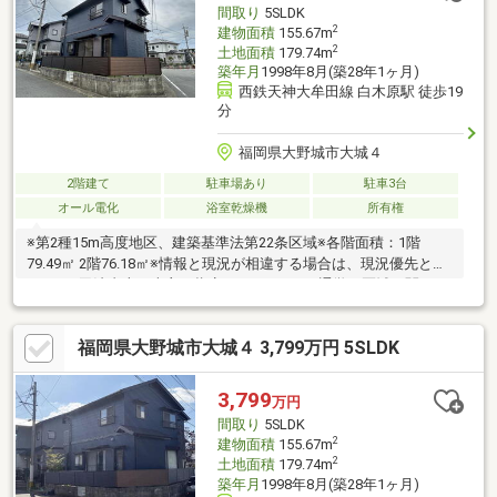
間取り
5SLDK
2
建物面積
155.67m
2
土地面積
179.74m
築年月
1998年8月(築28年1ヶ月)
西鉄天神大牟田線 白木原駅 徒歩19
分
福岡県大野城市大城４
2階建て
駐車場あり
駐車3台
オール電化
浴室乾燥機
所有権
※第2種15m高度地区、建築基準法第22条区域※各階面積：1階
79.49㎡ 2階76.18㎡※情報と現況が相違する場合は、現況優先とし
ます。※司法書士は売主の指定になります。※通学の区域に関して
は自治体や教育委員会等にご確認ください。
福岡県大野城市大城４ 3,799万円 5SLDK
3,799
万円
間取り
5SLDK
2
建物面積
155.67m
2
土地面積
179.74m
築年月
1998年8月(築28年1ヶ月)