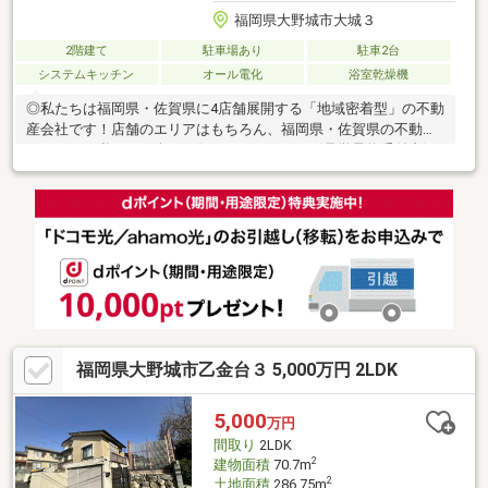
福岡県大野城市大城３
2階建て
駐車場あり
駐車2台
システムキッチン
オール電化
浴室乾燥機
◎私たちは福岡県・佐賀県に4店舗展開する「地域密着型」の不動
産会社です！店舗のエリアはもちろん、福岡県・佐賀県の不動産
のことなら私たちに全てお任せください！！〈見学予約受付中〉
■悠悠ホーム施工のこだわりが息づく注文住宅■家計にも環境にも
やさしい、太陽光＆蓄電池付き住宅■中二階上下に広がる、書斎
＆趣味部屋のある住まい■大城小学校まで徒歩10分圏内で子育て
世帯に安心安全♪■家計にやさしいオール電化住宅！！～ご来店の
場合～西鉄春日原駅からは徒歩約13分。筒井4丁目交差点そば、
ダイレックス大野城店さんの目の前です。駐車スペースは店舗横
に5台分ございます。
福岡県大野城市乙金台３ 5,000万円 2LDK
5,000
万円
間取り
2LDK
2
建物面積
70.7m
2
土地面積
286.75m