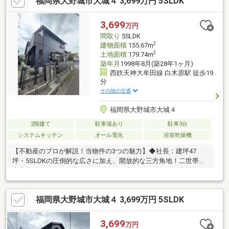
福岡県大野城市大城４ 3,699万円 5SLDK
あります！◇ローンや相談などお気軽にお問い合わせください♪*
令和8年4月内装リフォーム済【内訳：キッチン、浴室、洗面化粧
台、トイレ、建具、フロアタイル、室内クリーニング等】◆瑕疵
3,699
万円
保険（国交省指定）保証付◆第2種15ｍ高度地区◆建築基準法第
間取り
5SLDK
22条区域
2
建物面積
155.67m
2
土地面積
179.74m
築年月
1998年8月(築28年1ヶ月)
西鉄天神大牟田線 白木原駅 徒歩19
分
その他の交通
福岡県大野城市大城４
2階建て
駐車場あり
駐車3台
システムキッチン
オール電化
浴室乾燥機
【不動産のプロが解説！当物件の3つの魅力】◆社長：建坪47
坪・5SLDKの圧倒的な広さに加え、開放的な三方角地！二世帯や
大家族でもゆったり暮らせる、エリア内でもめずらしい大型物件
です。◆宅建士：北・東・西が公道に面し、日当たりと風通しは
良好。駐車3台可能で、国交省指定の瑕疵保険も付帯。建物の安心
福岡県大野城市大城４ 3,699万円 5SLDK
感もしっかりカバーしています。◆FP：月々11万円台でこの広
さ。オール電化で光熱費を抑えやすく、3台分の駐車場代も不要に
なるため、毎月の家計に優しいです！ぜひ現地で、この圧倒的な
3,699
万円
広さと開放感をご体感ください。