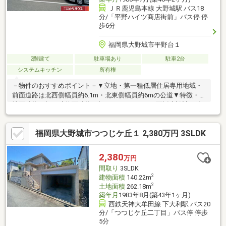
ＪＲ鹿児島本線 大野城駅 バス18
分/「平野ハイツ商店街前」バス停 停
歩6分
福岡県大野城市平野台１
2階建て
駐車場あり
駐車2台
システムキッチン
所有権
－物件のおすすめポイント－▼立地・第一種低層住居専用地域・
前面道路は北西側幅員約6.1m・北東側幅員約6mの公道▼特徴・敷
地面積約77坪、建物面積約41坪の5LDK・LDKは3面採光設計・前
面に窓のある壁付キッチン、床下収納・勝手口有・和室約8帖は広
縁・床の間付・書斎(約3.2帖)有・各洋室・和室に収納有・玄関ホ
福岡県大野城市つつじケ丘１ 2,380万円 3SLDK
ールは吹抜け仕様・駐車2台可能(車種による)▼周辺環境・平野台
ふれあい公園 徒歩3分(約230m)・ウエルシアプラス大野城若草店
徒歩11分(約810m)■ ご希望の住まい探しをお手伝いします物件の
2,380
万円
詳細・ご相談はお気軽にお問い合わせください。
間取り
3SLDK
2
建物面積
140.22m
2
土地面積
262.18m
築年月
1983年8月(築43年1ヶ月)
西鉄天神大牟田線 下大利駅 バス20
分/「つつじケ丘二丁目」バス停 停歩
5分