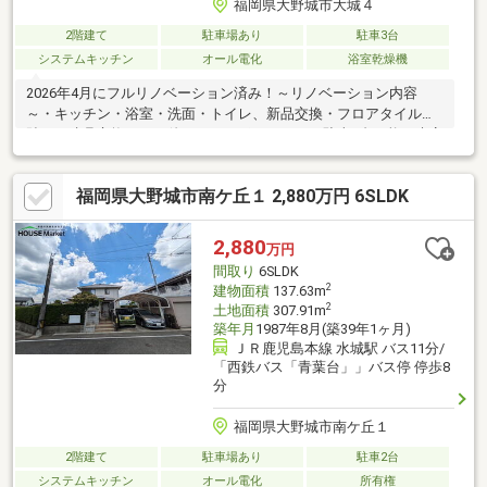
福岡県大野城市大城４
2階建て
駐車場あり
駐車3台
システムキッチン
オール電化
浴室乾燥機
2026年4月にフルリノベーション済み！～リノベーション内容
～・キッチン・浴室・洗面・トイレ、新品交換・フロアタイル上
貼り・建具交換～その他おすすめポイント～ 駐車3台可能で来客
時も安心！ 角地のため、日当たり・通風良好なオール電化物
件！『くらしまるごと』のヤマダデンキの不動産なら家電・家具
福岡県大野城市南ケ丘１ 2,880万円 6SLDK
もワンストップで揃います！まずはお気軽にお問い合わせくださ
い。お問い合わせは・・・ヤマダデンキ 不動産事業部 TLS福
岡志免本店TEL：092-405-5566 まで！
2,880
万円
間取り
6SLDK
2
建物面積
137.63m
2
土地面積
307.91m
築年月
1987年8月(築39年1ヶ月)
ＪＲ鹿児島本線 水城駅 バス11分/
「西鉄バス「青葉台」」バス停 停歩8
分
福岡県大野城市南ケ丘１
2階建て
駐車場あり
駐車2台
システムキッチン
オール電化
所有権