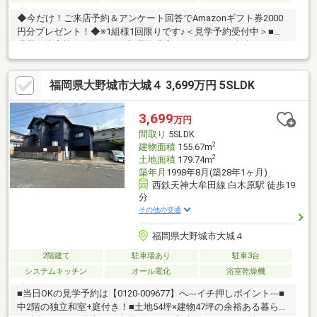
◆今だけ！ご来店予約＆アンケート回答でAmazonギフト券2000
円分プレゼント！◆※1組様1回限りです♪＜見学予約受付中＞■二
世帯・大家族にピッタリ！部屋数豊富な6SLDK！■93坪超のゆと
りの敷地で駐車やお庭も広々使える住まい■南向きバルコニーで
日当たり風通し良好■家計に優しいオール電化住宅■大切な愛車を
福岡県大野城市大城４ 3,699万円 5SLDK
雨や日差しから守るカーポート付き■落ち着いた雰囲気の閑静な
住宅地不動産はどこで買っても同じです。しかし「誰から買う
か」で結果は大きく変わります！大野城市・春日市のお家探しは
3,699
万円
ハウスマーケット大野城店にご相談ください♪お問い合わせはこち
間取り
5SLDK
らから【0120-932-936】(通話料無料)
2
建物面積
155.67m
2
土地面積
179.74m
築年月
1998年8月(築28年1ヶ月)
西鉄天神大牟田線 白木原駅 徒歩19
分
その他の交通
福岡県大野城市大城４
2階建て
駐車場あり
駐車3台
システムキッチン
オール電化
浴室乾燥機
■当日OKの見学予約は【0120-009677】へ---イチ押しポイント---■
中2階の独立和室+庭付き！■土地54坪×建物47坪の余裕ある暮らし