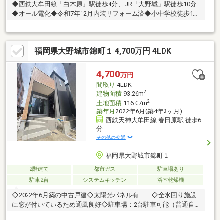
◆西鉄大牟田線「白木原」駅徒歩4分、JR「大野城」駅徒歩10分
◆オール電化◆令和7年12月内装リフォーム済◆小中学校徒歩10
分圏内◆ウォークスルークローゼットあり・生活利便施設や公共
機関が近隣に揃う便利な立地です。子育て世代にも人気のエリア
で、小中学校も徒歩10分内ですので通学も安心です。ぜひご覧く
福岡県大野城市錦町１ 4,700万円 4LDK
ださい！
4,700
万円
間取り
4LDK
2
建物面積
93.26m
2
土地面積
116.07m
築年月
2022年6月(築4年3ヶ月)
西鉄天神大牟田線 春日原駅 徒歩6
分
その他の交通
福岡県大野城市錦町１
2階建て
都市ガス
駐車場あり
駐車2台
システムキッチン
浴室乾燥機
◇2022年6月築の中古戸建◇太陽光パネル有 ◇全水回り施設
に窓が付いているため通風良好◇駐車場：2台駐車可能（普通自
動車1台、軽自動車1台）【周辺施設】1.大野城市立大野北小学校