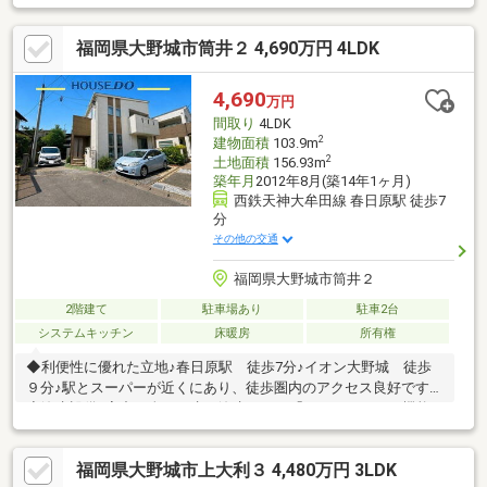
まで830m 徒歩11分2.大野城市立御陵中学校まで2430m 徒歩31分
3.イオン大野城店まで620m 徒歩8分
福岡県大野城市筒井２ 4,690万円 4LDK
4,690
万円
間取り
4LDK
2
建物面積
103.9m
2
土地面積
156.93m
築年月
2012年8月(築14年1ヶ月)
西鉄天神大牟田線 春日原駅 徒歩7
分
その他の交通
福岡県大野城市筒井２
2階建て
駐車場あり
駐車2台
システムキッチン
床暖房
所有権
◆利便性に優れた立地♪春日原駅 徒歩7分♪イオン大野城 徒歩
９分♪駅とスーパーが近くにあり、徒歩圏内のアクセス良好です！
◆浄水設備♪家中の全ての水が浄水できる「キュリオン」の機能
付♪◆九州八重洲施工の住宅♪デザインや性能のクオリティ含めて
優れております♪◆車2台駐車可能！平坦地のため、スムーズに駐
福岡県大野城市上大利３ 4,480万円 3LDK
車いただけます♪◆書斎・WIC・2面バルコニー！収納力と使い勝