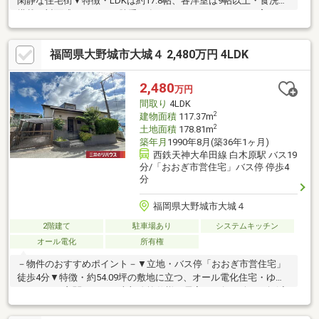
閑静な住宅街▼特徴・LDKは約17.8帖、各洋室は9帖以上・食洗機
搭載の対面式キッチン、勝手口有・コミュニケーションを育むリ
ビング階段・屋根裏収納の他、全居室に収納を設置・洗面室隣接
の納戸は外からも出入り可能・カーポート2台分有(車種による／
福岡県大野城市大城４ 2,480万円 4LDK
オーバーゲート有)▼設備・太陽光発電3.0kW▼内外装リフォーム
履歴【2026年4月】クロス全室貼替、各階トイレ交換、庭の剪定
【2026年6月】外壁塗装■ ご希望の住まい探しをお手伝いします
2,480
万円
━━━━━・・・物件の詳細・ご相談はお気軽にお問い合わせく
間取り
4LDK
ださい。
2
建物面積
117.37m
2
土地面積
178.81m
築年月
1990年8月(築36年1ヶ月)
西鉄天神大牟田線 白木原駅 バス19
分/「おおぎ市営住宅」バス停 停歩4
分
福岡県大野城市大城４
2階建て
駐車場あり
システムキッチン
オール電化
所有権
－物件のおすすめポイント－▼立地・バス停「おおぎ市営住宅」
徒歩4分▼特徴・約54.09坪の敷地に立つ、オール電化住宅・ゆっ
たりとした玄関ホール、上部吹抜仕様・居室への匂い移りを軽減
可能な独立キッチン・キッチン内に洗濯機置き場・カウンター・
勝手口有・2階に足を伸ばしてくつろげる和室約8.0帖を配置・各