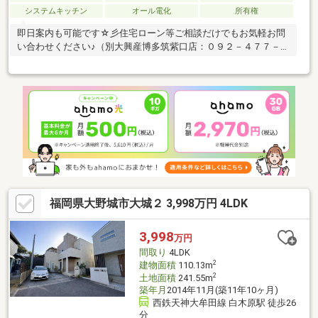
システムキッチン
オール電化
所有権
即日案内も可能です☆彡住宅ローン等ご相談だけでもお気軽お問
い合わせください♪（別大興産博多筑紫口店：０９２－４７７－８
７００）
福岡県大野城市大城２ 3,998万円 4LDK
3,998
万円
間取り
4LDK
2
建物面積
110.13m
2
土地面積
241.55m
築年月
2014年11月(築11年10ヶ月)
西鉄天神大牟田線 白木原駅 徒歩26
分