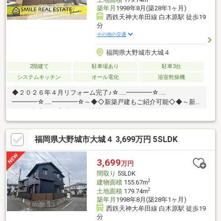
築年月
1998年8月(築28年1ヶ月)
西鉄天神大牟田線 白木原駅 徒歩19
分
その他の交通
福岡県大野城市大城４
2階建て
駐車場あり
駐車3台
システムキッチン
オール電化
浴室乾燥機
◆２０２６年４月リフォーム完了♪☆‥…━━━━☆‥…
━━━━☆‥…━━━━☆～◆◇新築戸建もご紹介可能◇◆～新
築でも中古でも実績のある弊社だからこそできる！それぞれのメ
リット・デメリットを把握し、じっくり比較検討することができ
ます♪内見したい物件をツアー形式でまわることも可能♪お住み替
福岡県大野城市大城４ 3,699万円 5SLDK
え相談も承ります♪☆‥…━━━━☆‥…━━━━☆‥…━━━━☆◆
ご内覧は土日祝・当日も対応可能♪◆頭金０円ＯＫ！◆追加リフ
ォームもワンストップで承ります♪◆“借りれる額”と“無理なく返
3,699
万円
せる額”は違う！◆住宅ローンアドバイザーが最適な返済計画をご
間取り
5SLDK
提案♪
2
建物面積
155.67m
2
土地面積
179.74m
築年月
1998年8月(築28年1ヶ月)
西鉄天神大牟田線 白木原駅 徒歩19
分