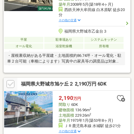
築年月
2008年5月(築18年4ヶ月)
西鉄天神大牟田線 白木原駅 徒歩20
分
その他の交通
福岡県大野城市乙金台３
平屋
駐車場あり
システムキッチン
オール電化
浴室乾燥機
所有権
・屋根裏収納がある平屋建・土地面積約86.74坪・オール電化・駐
車２台可能（車種によります）写真中の家具等の調度品は対象に
含まれません。
福岡県大野城市旭ケ丘２ 2,190万円 6DK
2,190
万円
間取り
6DK
2
建物面積
136.96m
2
土地面積
229.26m
築年月
1973年1月(築53年8ヶ月)
ＪＲ鹿児島本線 水城駅 徒歩21分
その他の交通