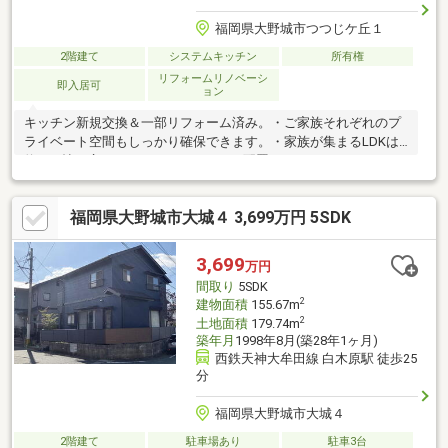
福岡県大野城市つつじケ丘１
2階建て
システムキッチン
所有権
リフォームリノベーシ
即入居可
ョン
キッチン新規交換＆一部リフォーム済み。・ご家族それぞれのプ
ライベート空間もしっかり確保できます。・家族が集まるLDKは
約17.5帖の広さがあり、インテリアの配置もしやすいゆったりと
した間取りです。・毎日使うシステムキッチンは新規交換済み。
清潔で使い勝手の良いキッチンでお料理を楽しめます。・小学校
福岡県大野城市大城４ 3,699万円 5SDK
まで徒歩約7分（約560m）。毎日の通学負担が少なく、親御様に
とっても安心の距離です。・毎日のお買い物に便利なスーパーま
では徒歩約9分（約720m）。利便性と落ち着いた住環境を兼ね備
3,699
万円
えたエリアです。
間取り
5SDK
2
建物面積
155.67m
2
土地面積
179.74m
築年月
1998年8月(築28年1ヶ月)
西鉄天神大牟田線 白木原駅 徒歩25
分
福岡県大野城市大城４
2階建て
駐車場あり
駐車3台