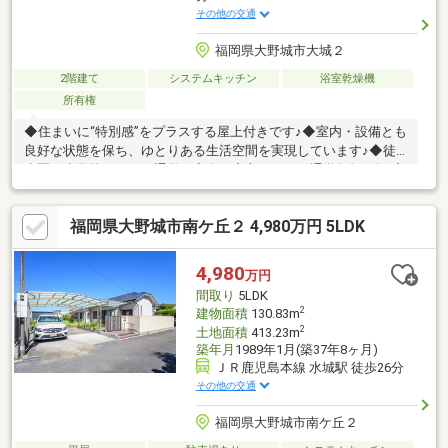
その他の交通
福岡県大野城市大城２
2階建て
システムキッチン
浴室乾燥機
所有権
◆住まいに“特別感”をプラスする屋上付きです♪◆室内・設備とも
良好な状態を保ち、ゆとりある生活空間を実現しています♪◆徒
歩圏に小学校があり、通学も安全で安心！日々の通学負担を軽減
します♪◆急な体調不良にも安心の医療施設が徒歩圏内にあり、
ファミリー世帯も安心の暮らし♪
福岡県大野城市南ケ丘２ 4,980万円 5LDK
4,980
万円
間取り
5LDK
2
建物面積
130.83m
2
土地面積
413.23m
築年月
1989年1月(築37年8ヶ月)
ＪＲ鹿児島本線 水城駅 徒歩26分
その他の交通
福岡県大野城市南ケ丘２