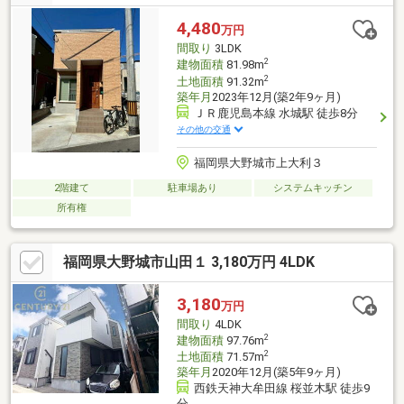
手を兼ね備え、家族みんなが快適に過ごせる間取りです♪書斎は在
宅ワークやお子さまの勉強スペースとしても活躍します。
4,480
万円
間取り
3LDK
2
建物面積
81.98m
2
土地面積
91.32m
築年月
2023年12月(築2年9ヶ月)
ＪＲ鹿児島本線 水城駅 徒歩8分
その他の交通
福岡県大野城市上大利３
2階建て
駐車場あり
システムキッチン
所有権
福岡県大野城市山田１ 3,180万円 4LDK
3,180
万円
間取り
4LDK
2
建物面積
97.76m
2
土地面積
71.57m
築年月
2020年12月(築5年9ヶ月)
西鉄天神大牟田線 桜並木駅 徒歩9
分