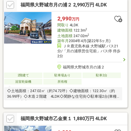
福岡県大野城市月の浦２ 2,990万円 4LDK
洋室・和室に収納スペースを確保・南側にテラス・バルコニー
有・駐車1台可能(車種による)▼設備・食器洗乾燥機▼周辺環境・
大城東公園 徒歩1分(約10m)■ ご希望の住まい探しをお手伝いしま
2,990
万円
す ━━━━━・・・物件の詳細・ご相談はお気軽にお問い合わせ
間取り
4LDK
ください。
2
建物面積
122.3m
2
土地面積
247.02m
築年月
2004年4月(築22年5ヶ月)
ＪＲ鹿児島本線 大野城駅 バス21
分/「月の浦県営住宅前」バス停 停歩
2分
福岡県大野城市月の浦２
2階建て
駐車場あり
駐車2台
浴室乾燥機
所有権
◇土地面積：247.02㎡（約74.72坪）◇建物面積：122.30㎡（約
36.99坪）◇木造２階建 4LDK◇閑静な住宅街◇駐車場2台(車種
による)◇広々とした庭あり
福岡県大野城市乙金東１ 1,880万円 4LDK