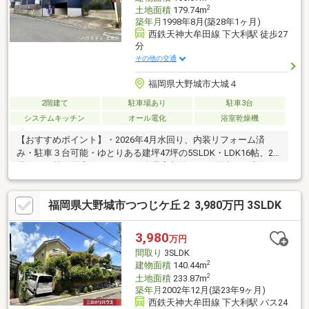
2
土地面積
179.74m
築年月
1998年8月(築28年1ヶ月)
西鉄天神大牟田線 下大利駅 徒歩27
分
その他の交通
福岡県大野城市大城４
2階建て
駐車場あり
駐車3台
システムキッチン
オール電化
浴室乾燥機
【おすすめポイント】・2026年4月水回り、内装リフォーム済
み・駐車３台可能・ゆとりある建坪47坪の5SLDK・LDK16帖、2
階には12帖の洋室があります・全居室収納あり・陽当たり良好＼
物件案内ツアー実施中！／お客様のご希望を丁寧にお伺いし、条
件に合う物件をまとめてご紹介します。気になる物件は実際に現
福岡県大野城市つつじケ丘２ 3,980万円 3SLDK
地へご案内し、複数物件を比較ができます◎初めての住まい探し
の方も、安心してご相談ください！＼全国730店舗以上展開！／
ハウスドゥだからこその豊富な情報量と実績を生かし、お客様の
3,980
万円
『夢のかたち』を住まいとして実現できるようサポートします。
間取り
3SLDK
2
建物面積
140.44m
2
土地面積
233.87m
築年月
2002年12月(築23年9ヶ月)
西鉄天神大牟田線 下大利駅 バス24