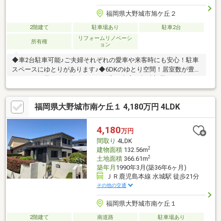
福岡県大野城市旭ケ丘２
2階建て
駐車場あり
駐車2台
リフォームリノベーシ
所有権
ョン
◆車2台駐車可能♪ご夫婦それぞれの愛車や来客時にも安心！駐車
スペースにゆとりがあります♪◆6DKのゆとり空間！居室数が豊富
だから、お子さま一人ひとりの個室や書斎、趣味部屋までしっか
り確保できます！◆南向きで陽当たり良好♪明るい室内で洗濯物
も乾きやすく、毎日を気持ちよく過ごせます！◆買い物便利な住
福岡県大野城市南ケ丘１ 4,180万円 4LDK
環境！スーパーまで徒歩10分以内！忙しい毎日でもサッと買い物
に行ける便利な立地です♪広さ・利便性・暮らしやすさを兼ね備え
た、ご家族にぴったりの住まい！ぜひ一度、現地でこの開放感を
4,180
万円
ご体感ください！
間取り
4LDK
2
建物面積
132.56m
2
土地面積
366.61m
築年月
1990年3月(築36年6ヶ月)
ＪＲ鹿児島本線 水城駅 徒歩21分
その他の交通
福岡県大野城市南ケ丘１
2階建て
南道路
駐車場あり