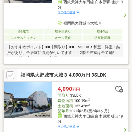
西鉄天神大牟田線 白木原駅 徒歩19
分
その他の交通
福岡県大野城市大城４
2階建て
駐車場あり
駐車3台
システムキッチン
オール電化
浴室乾燥機
【おすすめポイント】■■【間取り】■■・5SLDK！和室・洋室・納
戸があり、全居室に収納が付いてます！・2階の洋室は全て6帖以
上！12帖の広さがあるお部屋もあります。・広さのある納戸は、
家族共有の収納場所として大変役立ちます◎・角地のため、日当
たり・通風良好です！■■【リフォーム内容】■■・新品：キッチ
福岡県大野城市大城３ 4,090万円 3SLDK
ン・お風呂・トイレ・洗面台・内装：フロアタイル貼り・室内ク
リーニング・建具交換■■【周辺環境・その他】■■・小学校が近
く、お子様の通学に安心のエリア・駐車場3台可■ご内覧・ご来店
4,090
万円
をご希望のお客様は、ご希望のお日にちをご連絡ください
間取り
3SLDK
2
建物面積
100.19m
2
土地面積
152.42m
築年月
2021年6月(築5年3ヶ月)
西鉄天神大牟田線 白木原駅 徒歩19
分
その他の交通