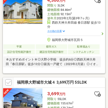
4,300
万円
━━━━━・・・物件の詳細・ご相談はお気軽にお問い合わせく
間取り
3LDK
ださい。
2
建物面積
84.46m
2
土地面積
92.15m
築年月
2023年2月(築3年7ヶ月)
西鉄天神大牟田線 春日原駅 徒歩13
分
その他の交通
福岡県大野城市瓦田５
平屋
都市ガス
駐車場あり
設計住宅性能評価付
建設住宅性能評価付
システムキッチン
☆おすすめポイント☆◎大野小学校 徒歩約6分◎西鉄天神大牟
田『春日原駅』徒歩13分◎築浅一戸建て（2023年2月築）◎イオ
ン大野城店 徒歩約8分■見るだけで聞くだけOK■お問い合わせ・
見学予約も、まずは「資料請求」またはお電話で♪【センチュリー
２１】■ 世界84の国と地域に、12900店舗、14.4万人もの営業スタ
福岡県大野城市大城４ 3,699万円 5SLDK
ッフ （2024年3月末時点）。これが世界最大級の不動産ネット
ワーク 「センチュリー21」です!■「安心」と「信頼」をモットー
に、北海道から沖縄までの994店舗、6442人のスタッフ （2024
3,699
万円
年3月末時点）が住まい選びのお手伝いをしています。
間取り
5SLDK
2
建物面積
155.67m
2
土地面積
179.74m