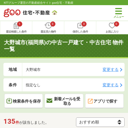
NTTグループ運営の不動産総合サイト goo住宅・不動産
1
0
0
0
最近検索した条件
最近見た物件
保存した条件
お気に入り
大野城市(福岡県)の中古一戸建て・中古住宅 物件
一覧
地域
変更する
大野城市
条件
変更する
指定なし
新着メールを受
検索条件を保存
アプリで探す
取る
135
件
が該当しました。