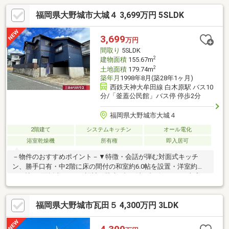
福岡県大野城市大城４ 3,699万円 5SLDK
3,699
万円
間取り
5SLDK
2
建物面積
155.67m
2
土地面積
179.74m
築年月
1998年8月(築28年1ヶ月)
西鉄天神大牟田線 白木原駅 バス10
分/「釜蓋公民館」バス停 停歩2分
福岡県大野城市大城４
2階建て
システムキッチン
オール電化
浴室乾燥機
所有権
即入居可
－物件のおすすめポイント－▼特徴・会話が弾む対面式キッチ
ン、勝手口有・中2階に床の間付の和室約6.0帖を設置・洋室約
12.0帖は3面採光、2ドア設計・駐車3台可(内1台ビルトイン車庫／
車種による)・即引渡し可(残金精算後)▼設備・食洗機・IHコン
ロ・浴室乾燥機▼2026年4月室内リフォーム済【新規交換】キッ
福岡県大野城市瓦田５ 4,300万円 3LDK
チン、浴室、トイレ、洗面化粧台、建具(全室)【その他】フロア
タイル上貼り(全室)※その他法令上の制限:建築基準法第22条区域
／第2種15m高度地区■ ご希望の住まい探しをお手伝いします