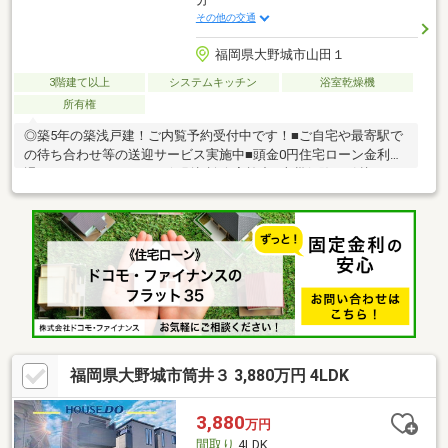
その他の交通
福岡県大野城市山田１
3階建て以上
システムキッチン
浴室乾燥機
所有権
◎築5年の築浅戸建！ご内覧予約受付中です！■ご自宅や最寄駅で
の待ち合わせ等の送迎サービス実施中■頭金0円住宅ローン金利優
遇MAX・おまとめローン個別相談会実施中■火災保険・引越し・
リフォーム等々の面倒な諸手続き全てお任せください■住宅ロー
ン複数行一括申込可能（弊社ではローン代行0円）
福岡県大野城市筒井３ 3,880万円 4LDK
3,880
万円
間取り
4LDK