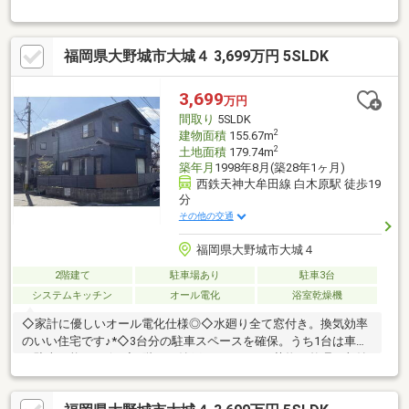
♪■水回りすべて刷新。追加費用なしで新生活スタート♪■車種によ
っては車3台駐車可能♪■安心のアフター保証付き♪◇◇買替の方、
自己資金の少ない方、勤続年数短い方、自営業の方住宅ローンに
福岡県大野城市大城４ 3,699万円 5SLDK
ご不安のある方、お気軽にご相談ください◇◇物件購入には不安
がつきものです。後悔しないマイホーム購入に向けて全力でサポ
ートします！どんな些細な事でもお気軽にお問い合わせく
3,699
万円
間取り
5SLDK
2
建物面積
155.67m
2
土地面積
179.74m
築年月
1998年8月(築28年1ヶ月)
西鉄天神大牟田線 白木原駅 徒歩19
分
その他の交通
福岡県大野城市大城４
2階建て
駐車場あり
駐車3台
システムキッチン
オール電化
浴室乾燥機
◇家計に優しいオール電化仕様◎◇水廻り全て窓付き。換気効率
のいい住宅です♪*◇3台分の駐車スペースを確保。うち1台は車庫
に駐車可能です☆*◇2階には納戸があるので、荷物の整理や収納
も便利♪*◇約12帖の洋室は6帖ずつに分けて使える可変性のある
空間◎◇実際に見てみると、写真では伝わらない魅力がたくさん