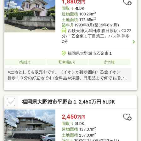
1,880
万円
間取り
4LDK
2
建物面積
108.29m
2
土地面積
173.65m
築年月
1990年3月(築36年6ヶ月)
西鉄天神大牟田線 春日原駅 バス22
分/「乙金東１丁目第三」バス停 停歩
2分
福岡県大野城市乙金東１
2階建て
駐車場あり
所有権
※土地としても販売中です。〈イオンが徒歩圏内〉乙金イオン
徒歩１０分の好立地です♪食料品や洋服、日用品まで何でも揃いま
す。〈閑静な住宅地〉空港へ行ける静かな環境で暮らせます。
〈全室６帖以上〉６～８帖のお部屋が４つと収納も全部屋にあ
り、ゆとりのある設計となっています♪＼充実の周辺環境♪／コメ
福岡県大野城市平野台１ 2,450万円 5LDK
ダ珈琲店 大野城乙金店 徒歩９分♪かんた内科医院 車で３分♪北
コミュニティセンター 車で６分♪まどか 乙金東一丁目第三（バ
ス停） 徒歩２分♪
2,450
万円
間取り
5LDK
2
建物面積
137.07m
2
土地面積
257.03m
築年月
1986年7月(築40年2ヶ月)