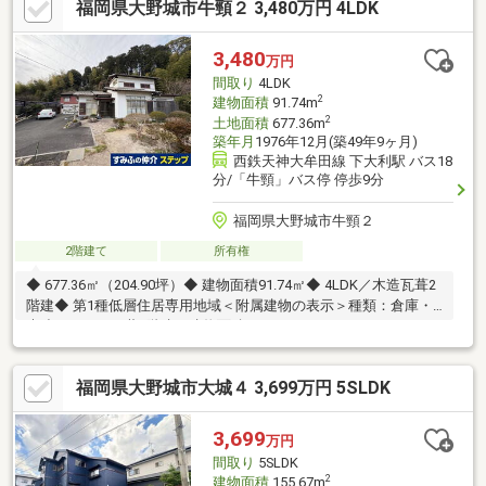
福岡県大野城市牛頸２ 3,480万円 4LDK
3,480
万円
間取り
4LDK
2
建物面積
91.74m
2
土地面積
677.36m
築年月
1976年12月(築49年9ヶ月)
西鉄天神大牟田線 下大利駅 バス18
分/「牛頸」バス停 停歩9分
福岡県大野城市牛頸２
2階建て
所有権
◆ 677.36㎡（204.90坪）◆ 建物面積91.74㎡◆ 4LDK／木造瓦葺2
階建◆ 第1種低層住居専用地域＜附属建物の表示＞種類：倉庫・
木造セメント瓦葺2階建・建物面積：79.48㎡
福岡県大野城市大城４ 3,699万円 5SLDK
3,699
万円
間取り
5SLDK
2
建物面積
155.67m