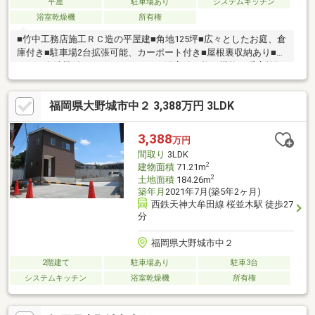
平屋
駐車場あり
システムキッチン
浴室乾燥機
所有権
■竹中工務店施工ＲＣ造の平屋建■角地125坪■広々としたお庭、倉
庫付き■駐車場2台拡張可能、カーポート付き■屋根裏収納あり■キ
ッチン食洗機付き、ガスコンロ3口■浴室追い炊き機能・暖房乾燥
機付き、浴室に窓あり■全居室雨戸付き■西鉄バス南ヶ丘1丁目停
徒歩約4分(ＪＲ大野城駅、西鉄大牟田線下大利駅行)
福岡県大野城市中２ 3,388万円 3LDK
3,388
万円
間取り
3LDK
2
建物面積
71.21m
2
土地面積
184.26m
築年月
2021年7月(築5年2ヶ月)
西鉄天神大牟田線 桜並木駅 徒歩27
分
福岡県大野城市中２
2階建て
駐車場あり
駐車3台
システムキッチン
浴室乾燥機
所有権