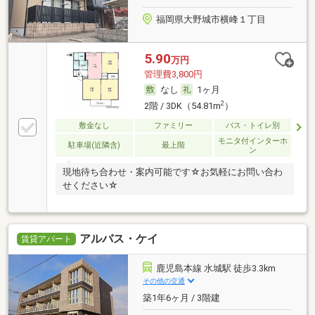
福岡県大野城市横峰１丁目
5.90
万円
管理費3,800円
なし
1ヶ月
2
2階 / 3DK（54.81m
）
敷金なし
ファミリー
バス・トイレ別
モニタ付インターホ
駐車場(近隣含)
最上階
ン
現地待ち合わせ・案内可能です☆お気軽にお問い合わ
せください☆
アルバス・ケイ
賃貸アパート
鹿児島本線 水城駅 徒歩3.3km
その他の交通
築1年6ヶ月 / 3階建