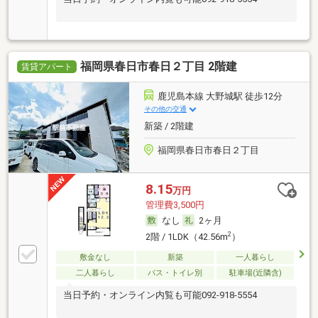
福岡県春日市春日２丁目 2階建
賃貸アパート
鹿児島本線 大野城駅 徒歩12分
その他の交通
新築 / 2階建
福岡県春日市春日２丁目
8.15
万円
管理費3,500円
なし
2ヶ月
2
2階 / 1LDK（42.56m
）
敷金なし
新築
一人暮らし
二人暮らし
バス・トイレ別
駐車場(近隣含)
当日予約・オンライン内覧も可能092-918-5554