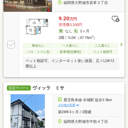
福岡県大野城市若草３丁目
9.20
万円
管理費3,300円
なし
2ヶ月
2
2階 / 1LDK（47.76m
）
敷金なし
一人暮らし
二人暮らし
バス・トイレ別
駐車場(近隣含)
ペット相談可
ペット相談可、インターネット使い放題、広々LDK12
畳以上
ヴィッラ ミサ
賃貸アパート
鹿児島本線 水城駅 徒歩3.5km
その他の交通
築28年3ヶ月 / 2階建
福岡県大野城市牛頸４丁目