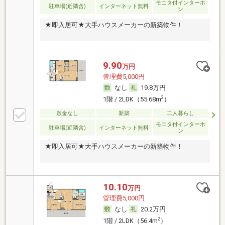
モニタ付インターホ
駐車場(近隣含)
インターネット無料
ン
★即入居可★大手ハウスメーカーの新築物件！
9.90
万円
管理費5,000円
なし
19.8万円
2
1階 / 2LDK（55.68m
）
敷金なし
新築
二人暮らし
モニタ付インターホ
駐車場(近隣含)
インターネット無料
ン
★即入居可★大手ハウスメーカーの新築物件！
10.10
万円
管理費5,000円
なし
20.2万円
2
1階 / 2LDK（56.4m
）