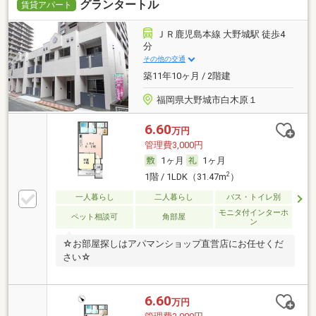
グランタートル
賃貸アパート
ＪＲ鹿児島本線 大野城駅 徒歩4
分
その他の交通
築11年10ヶ月 / 2階建
福岡県大野城市白木原１
6.60
万円
管理費3,000円
1ヶ月
1ヶ月
2
1階 / 1LDK（31.47m
）
一人暮らし
二人暮らし
バス・トイレ別
モニタ付インターホ
ペット相談可
角部屋
ン
☆お部屋探しはアパマンショップ直営店にお任せくだ
さい☆
6.60
万円