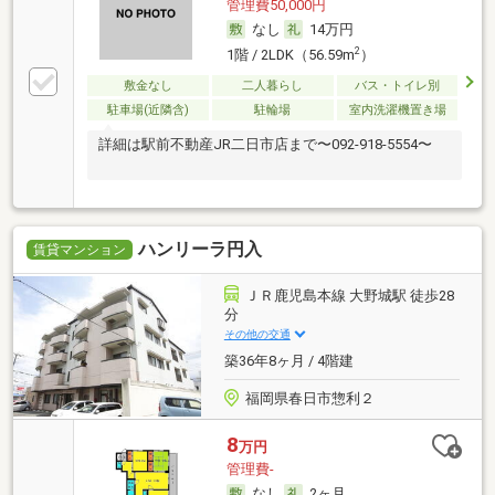
管理費50,000円
なし
14万円
2
1階 / 2LDK（56.59m
）
敷金なし
二人暮らし
バス・トイレ別
駐車場(近隣含)
駐輪場
室内洗濯機置き場
詳細は駅前不動産JR二日市店まで〜092-918-5554〜
ハンリーラ円入
賃貸マンション
ＪＲ鹿児島本線 大野城駅 徒歩28
分
その他の交通
築36年8ヶ月 / 4階建
福岡県春日市惣利２
8
万円
管理費-
なし
2ヶ月