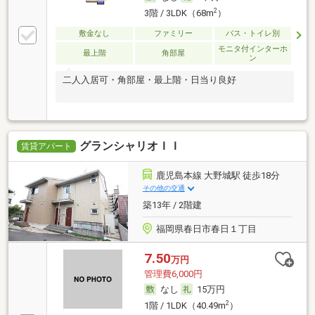
2
3階 / 3LDK（68m
）
敷金なし
ファミリー
バス・トイレ別
モニタ付インターホ
最上階
角部屋
ン
二人入居可・角部屋・最上階・日当り良好
グランシャリオＩＩ
賃貸アパート
鹿児島本線 大野城駅 徒歩18分
その他の交通
築13年 / 2階建
福岡県春日市春日１丁目
7.50
万円
管理費6,000円
なし
15万円
2
1階 / 1LDK（40.49m
）