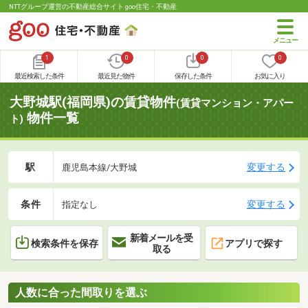
NTTグループ運営の不動産総合サイト goo住宅・不動産
1
0
0
0
最近検索した条件
最近見た物件
保存した条件
お気に入り
大野城駅(福岡県)の賃貸物件
(賃貸マンション・アパー
物件一覧
ト)
駅
変更する
鹿児島本線/大野城
条件
変更する
指定なし
新着メールを受
検索条件を保存
アプリで探す
取る
人数に合った間取りを選ぶ