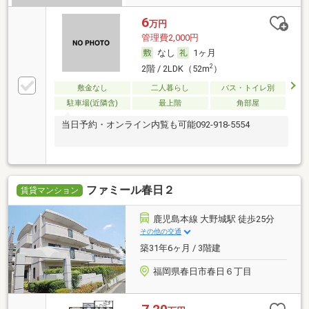
6
万円
管理費2,000円
なし
1ヶ月
2
2階 / 2LDK（52m
）
敷金なし
二人暮らし
バス・トイレ別
駐車場(近隣含)
最上階
角部屋
当日予約・オンライン内覧も可能092-918-5554
ファミール春日２
賃貸マンション
鹿児島本線 大野城駅 徒歩25分
その他の交通
築31年6ヶ月 / 3階建
福岡県春日市春日６丁目