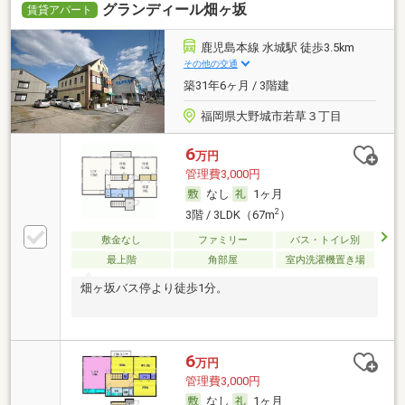
グランディール畑ヶ坂
賃貸アパート
鹿児島本線 水城駅 徒歩3.5km
その他の交通
築31年6ヶ月 / 3階建
福岡県大野城市若草３丁目
6
万円
管理費3,000円
なし
1ヶ月
2
3階 / 3LDK（67m
）
敷金なし
ファミリー
バス・トイレ別
最上階
角部屋
室内洗濯機置き場
畑ヶ坂バス停より徒歩1分。
6
万円
管理費3,000円
なし
1ヶ月