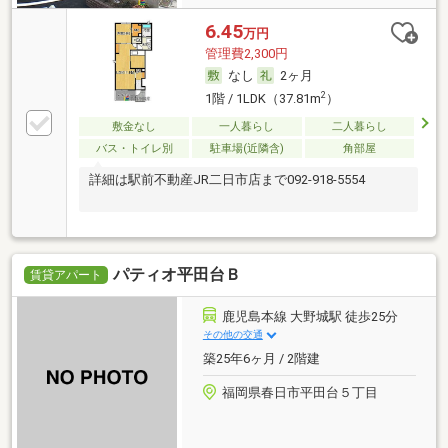
6.45
万円
管理費2,300円
なし
2ヶ月
2
1階 / 1LDK（37.81m
）
敷金なし
一人暮らし
二人暮らし
バス・トイレ別
駐車場(近隣含)
角部屋
詳細は駅前不動産JR二日市店まで092-918-5554
パティオ平田台Ｂ
賃貸アパート
鹿児島本線 大野城駅 徒歩25分
その他の交通
築25年6ヶ月 / 2階建
福岡県春日市平田台５丁目