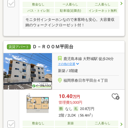
敷金なし
一人暮らし
二人暮らし
バス・トイレ別
駐車場(近隣含)
インターネット無料
モニタ付インターホンなので来客時も安心。大容量収
納のウォークインクローゼット付！
Ｄ－ＲＯＯＭ平田台
賃貸アパート
鹿児島本線 大野城駅 徒歩26分
その他の交通
新築 / 3階建
福岡県春日市平田台４丁目
10.40
万円
管理費5,000円
なし
20.8万円
2
2階 / 2LDK（56.4m
）
敷金なし
新築
二人暮らし