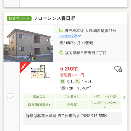
フローレンス春日野
賃貸アパート
鹿児島本線 大野城駅 徒歩13分
その他の交通
築21年7ヶ月 / 2階建
福岡県春日市春日２丁目
5.20
万円
管理費2,200円
なし
1ヶ月
2
1階 / 2K（35.46m
）
敷金なし
二人暮らし
バス・トイレ別
モニタ付インターホ
駐車場(近隣含)
角部屋
ン
詳細は駅前不動産JR二日市店まで092-918-5554