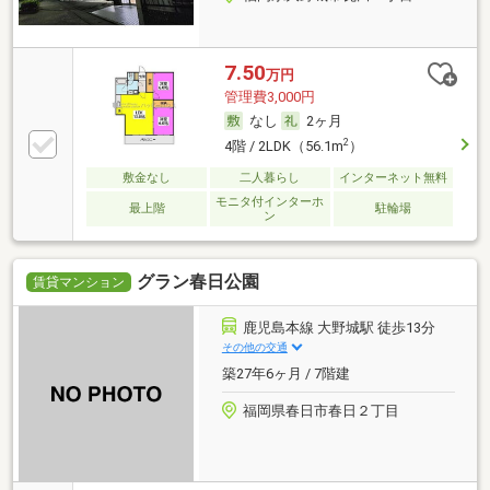
7.50
万円
管理費3,000円
なし
2ヶ月
2
4階 / 2LDK（56.1m
）
敷金なし
二人暮らし
インターネット無料
モニタ付インターホ
最上階
駐輪場
ン
グラン春日公園
賃貸マンション
鹿児島本線 大野城駅 徒歩13分
その他の交通
築27年6ヶ月 / 7階建
福岡県春日市春日２丁目