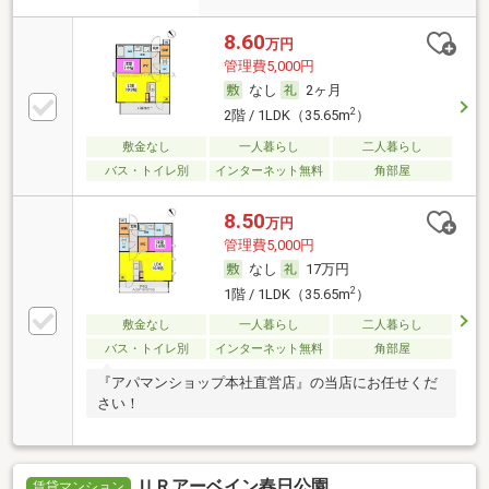
8.60
万円
管理費5,000円
なし
2ヶ月
2
2階 / 1LDK（35.65m
）
敷金なし
一人暮らし
二人暮らし
バス・トイレ別
インターネット無料
角部屋
8.50
万円
管理費5,000円
なし
17万円
2
1階 / 1LDK（35.65m
）
敷金なし
一人暮らし
二人暮らし
バス・トイレ別
インターネット無料
角部屋
『アパマンショップ本社直営店』の当店にお任せくだ
さい！
ＵＲアーベイン春日公園
賃貸マンション