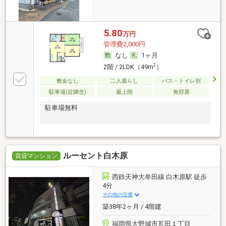
5.80
万円
管理費2,000円
なし
1ヶ月
2
2階 / 2LDK（49m
）
敷金なし
二人暮らし
バス・トイレ別
駐車場(近隣含)
最上階
角部屋
駐車場無料
ルーセント白木原
賃貸マンション
西鉄天神大牟田線 白木原駅 徒歩
4分
その他の交通
築38年2ヶ月 / 4階建
福岡県大野城市瓦田１丁目