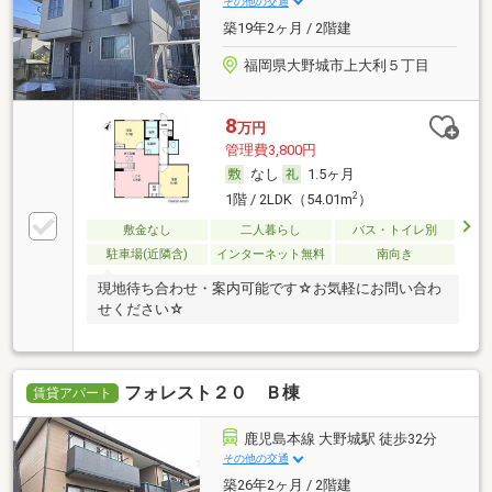
その他の交通
築19年2ヶ月 / 2階建
福岡県大野城市上大利５丁目
8
万円
管理費3,800円
なし
1.5ヶ月
2
1階 / 2LDK（54.01m
）
敷金なし
二人暮らし
バス・トイレ別
駐車場(近隣含)
インターネット無料
南向き
現地待ち合わせ・案内可能です☆お気軽にお問い合わ
せください☆
フォレスト２０ Ｂ棟
賃貸アパート
鹿児島本線 大野城駅 徒歩32分
その他の交通
築26年2ヶ月 / 2階建