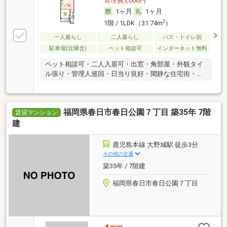
管理費3,000円
1ヶ月
1ヶ月
2
1階 / 1LDK（31.74m
）
一人暮らし
二人暮らし
バス・トイレ別
駐車場(近隣含)
ペット相談可
インターネット無料
ペット相談可・二人入居可・出窓・角部屋・外観タイ
ル張り・管理人巡回・日当り良好・閑静な住宅街・バ
リアフリー・デザイナーズ物件・保証人不要／代行
福岡県春日市春日公園７丁目 築35年 7階
賃貸マンション
建
鹿児島本線 大野城駅 徒歩3分
その他の交通
築35年 / 7階建
福岡県春日市春日公園７丁目