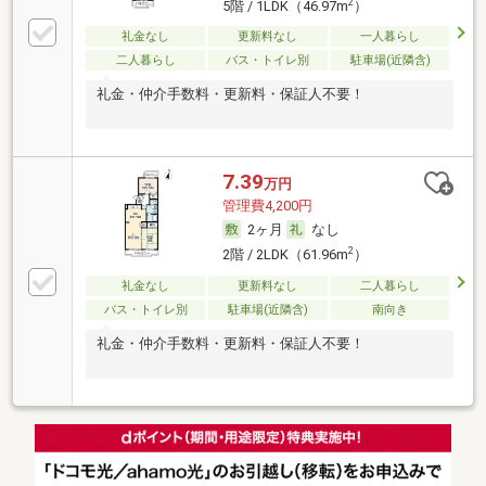
2
5階 / 1LDK（46.97m
）
礼金なし
更新料なし
一人暮らし
二人暮らし
バス・トイレ別
駐車場(近隣含)
礼金・仲介手数料・更新料・保証人不要！
7.39
万円
管理費4,200円
2ヶ月
なし
2
2階 / 2LDK（61.96m
）
礼金なし
更新料なし
二人暮らし
バス・トイレ別
駐車場(近隣含)
南向き
礼金・仲介手数料・更新料・保証人不要！