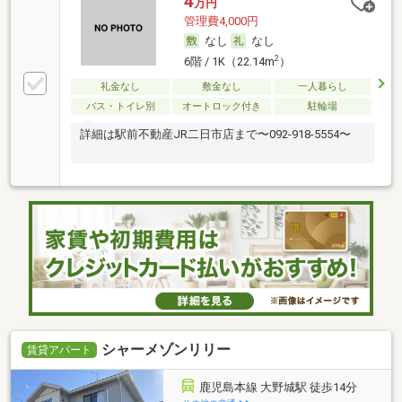
4
万円
管理費4,000円
なし
なし
2
6階 / 1K（22.14m
）
礼金なし
敷金なし
一人暮らし
バス・トイレ別
オートロック付き
駐輪場
詳細は駅前不動産JR二日市店まで〜092-918-5554〜
シャーメゾンリリー
賃貸アパート
鹿児島本線 大野城駅 徒歩14分