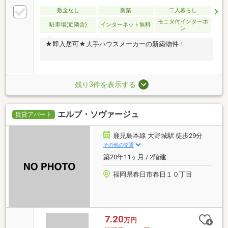
敷金なし
新築
二人暮らし
モニタ付インターホ
駐車場(近隣含)
インターネット無料
ン
★即入居可★大手ハウスメーカーの新築物件！
残り3件を表示する
エルブ・ソヴァージュ
賃貸アパート
鹿児島本線 大野城駅 徒歩29分
その他の交通
築20年11ヶ月 / 2階建
福岡県春日市春日１０丁目
7.20
万円