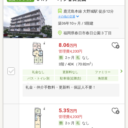
鹿児島本線 大野城駅 徒歩12分
その他の交通
築36年10ヶ月 / 5階建
福岡県春日市春日公園３丁目
8.06
万円
管理費4,200円
2ヶ月
なし
2
3階 / 4DK（70.82m
）
礼金なし
更新料なし
ファミリー
バス・トイレ別
駐車場(近隣含)
角部屋
礼金・仲介手数料・更新料・保証人不要！
5.35
万円
管理費4,200円
2ヶ月
なし