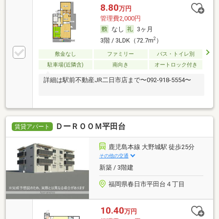
8.80
万円
管理費2,000円
なし
3ヶ月
2
3階 / 3LDK（72.7m
）
敷金なし
ファミリー
バス・トイレ別
駐車場(近隣含)
南向き
オートロック付き
詳細は駅前不動産JR二日市店まで〜092-918-5554〜
ＤーＲＯＯＭ平田台
賃貸アパート
鹿児島本線 大野城駅 徒歩25分
その他の交通
新築 / 3階建
福岡県春日市平田台４丁目
10.40
万円