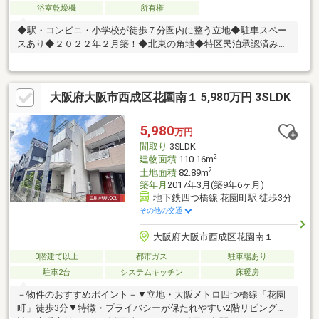
浴室乾燥機
所有権
◆駅・コンビニ・小学校が徒歩７分圏内に整う立地◆駐車スペー
スあり◆２０２２年２月築！◆北東の角地◆特区民泊承認済み。
民泊・居住用としていかがでしょうか。◆室内大変丁寧にご使用
です。是非、ご内覧くださいませ。
大阪府大阪市西成区花園南１ 5,980万円 3SLDK
5,980
万円
間取り
3SLDK
2
建物面積
110.16m
2
土地面積
82.89m
築年月
2017年3月(築9年6ヶ月)
地下鉄四つ橋線 花園町駅 徒歩3分
その他の交通
大阪府大阪市西成区花園南１
3階建て以上
都市ガス
駐車場あり
駐車2台
システムキッチン
床暖房
－物件のおすすめポイント－▼立地・大阪メトロ四つ橋線「花園
町」徒歩3分▼特徴・プライバシーが保たれやすい2階リビング設