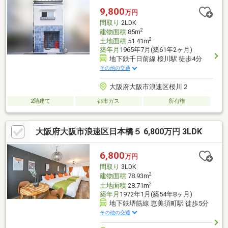
お客様にとって、より良い条件でご購入頂く為に精一杯サポート
9,800
万円
致します不動産の事なら何でもお気軽にご相談下さい！
間取り
2LDK
2
建物面積
85m
2
土地面積
51.41m
築年月
1965年7月(築61年2ヶ月)
地下鉄千日前線 桜川駅 徒歩4分
その他の交通
大阪府大阪市浪速区桜川２
2階建て
都市ガス
所有権
大阪府大阪市浪速区日本橋５ 6,800万円 3LDK
6,800
万円
間取り
3LDK
2
建物面積
78.93m
2
土地面積
28.71m
築年月
1972年1月(築54年8ヶ月)
地下鉄堺筋線 恵美須町駅 徒歩5分
その他の交通