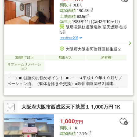
無料作成も実施中☆☆当社について・ご不安点ゼロを目標に接客
間取り
3LDK
を心掛けています！
2
建物面積
190.58m
2
土地面積
83.8m
築年月
1983年11月(築42年10ヶ月)
阪堺電気軌道阪堺線 聖天坂駅 徒歩
5分
その他の交通
大阪府大阪市阿倍野区相生通２
3階建て以上
都市ガス
所有権
リフォームリノベーシ
ョン
―――□■□担当のお勧めポイント□■□―――●平成１９年１０月リノ
ベーション済。（躯体を除き全交換）●鉄骨造陸屋根３階建
―――□■□交通アクセス□■□―――●阪堺電気軌道阪堺線「聖天坂」
駅徒歩５分●阪堺電気軌道上町線「北畠」駅徒歩１０分●南海電鉄
南海本線「天下茶屋」駅徒歩１４分
大阪府大阪市西成区天下茶屋１ 1,000万円 1K
1,000
万円
間取り
1K
2
建物面積
17.14m