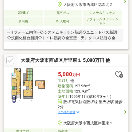
大阪府大阪市西成区花園北２
2階建て
都市ガス
システムキッチン
リフォームリノベーシ
所有権
即入居可
ョン
―リフォーム内容―◇システムキッチン新調◇ユニットバス新調
◇洗面化粧台新調◇トイレ新調◇全室壁・天井クロス貼替◇全室
床材張替◇建具新調◇間取り変更工事◇外壁・屋根工事―おすす
めポイント―◆2K×3戸、1K×1戸の木造2階建て！◆ミニキッチン
はIHコンロ付♪◆全居室フローリングで日々のお掃除も楽々です
大阪府大阪市西成区岸里東１ 5,080万円 他
♪◆複数沿線利用可能でアクセス良好♪◆収益用としてもご検討く
ださい♪―交通―・大阪メトロ四つ橋線「花園町」駅徒歩2分・南
海高野線「萩ノ茶屋」駅徒歩3分・阪堺電気軌道阪堺線「今船」駅
5,080
万円
徒歩6分・大阪メトロ堺筋線/御堂筋線「動物園前」駅徒歩9分
間取り
他
2
建物面積
197.95m
2
土地面積
123.76m
築年月
1996年1月(築30年8ヶ月)
阪堺電気軌道阪堺線 聖天坂駅 徒歩
2分
その他の交通
大阪府大阪市西成区岸里東１
3階建て以上
所有権