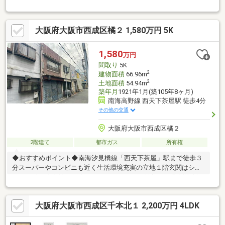
計・床暖房付のLDK、対面式キッチンを採用・玄関がスッキリと
片付くSC有・約5.2帖納戸は収納付で多彩に利用可能・2・3階に
バルコ二―を設置・ハイルーフ車駐車可能(サイズ制限有・車種に
大阪府大阪市西成区橘２ 1,580万円 5K
よる)▼周辺環境・イズミヤ 徒歩3分(約200m)・新今宮小学校 徒歩
10分(約770m)※敷地の一部は容積率400%(前面道路幅により240％
に制限)■ ご希望の住まい探しをお手伝いします ━━━━━・・・
1,580
万円
物件の詳細・ご相談はお気軽にお問い合わせください。
間取り
5K
2
建物面積
66.96m
2
土地面積
54.94m
築年月
1921年1月(築105年8ヶ月)
南海高野線 西天下茶屋駅 徒歩4分
その他の交通
大阪府大阪市西成区橘２
2階建て
都市ガス
所有権
◆おすすめポイント◆南海汐見橋線「西天下茶屋」駅まで徒歩３
分スーパーやコンビニも近く生活環境充実の立地１階玄関はシャ
ッター付き◆支払い例◆１，７８０万円 お借入れの場合返済年
数５０年 実行金利０．８９％ 月々返済額：３６，７６６
円 ご検討の参考にしてください♪
大阪府大阪市西成区千本北１ 2,200万円 4LDK