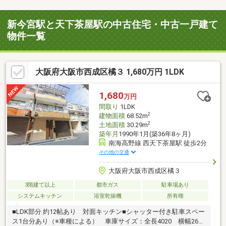
新今宮駅と天下茶屋駅の中古住宅・中古一戸建て
物件一覧
大阪府大阪市西成区橘３ 1,680万円 1LDK
1,680
万円
間取り
1LDK
2
建物面積
68.52m
2
土地面積
30.29m
築年月
1990年1月(築36年8ヶ月)
南海高野線 西天下茶屋駅 徒歩2分
その他の交通
大阪府大阪市西成区橘３
3階建て以上
都市ガス
駐車場あり
システムキッチン
浴室乾燥機
所有権
■LDK部分 約12帖あり 対面キッチン■シャッター付き駐車スペー
ス1台分あり（※車種による） 車庫サイズ：全長4020 横幅2615