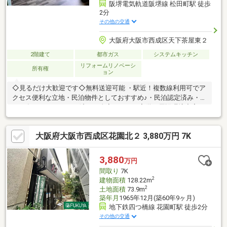
阪堺電気軌道阪堺線 松田町駅 徒歩
2分
その他の交通
大阪府大阪市西成区天下茶屋東２
2階建て
都市ガス
システムキッチン
リフォームリノベーシ
所有権
ョン
◇見るだけ大歓迎です◇無料送迎可能 ・駅近！複数線利用可でア
クセス便利な立地・民泊物件としておすすめ♪・民泊認定済み・
2024年10月リフォーム済み・全室エアコン完備・周辺環境充実・
住環境良好◇レスポンスは迅速に◇交渉は全力です◆‐多忙なお客
様の「面倒だな」をフルサポート致します‐◆「とりあえず見た
大阪府大阪市西成区花園北２ 3,880万円 7K
い」「他社でローンをを断られた」「他社の物件もまとめて見て
みたい」「相談だけしてみたい」「しっかり交渉してほしい」
「無駄を省きたい」等お気軽にご連絡下さいませ。
3,880
万円
間取り
7K
2
建物面積
128.22m
2
土地面積
73.9m
築年月
1965年12月(築60年9ヶ月)
地下鉄四つ橋線 花園町駅 徒歩2分
その他の交通