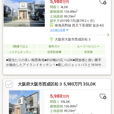
5,980
万円
間取り
4LDK
2
建物面積
136.89m
2
土地面積
99.29m
築年月
2019年7月(築7年2ヶ月)
南海高野線 西天下茶屋駅 徒歩4分
その他の交通
大阪府大阪市西成区松３
3階建て以上
都市ガス
ルーフバルコニー
システムキッチン
浴室乾燥機
所有権
■陽当たりの良い南西角地■約20帖の広々LDK■開放感と使い勝手
が融合したアイランドキッチン！■癒しのジェットバスと1616サ
イズのゆとりの浴室■大型のウォークインクローゼットと3帖の納
戸もあり豊富な収納■バルコニーとは別に約12帖の広さのルーフ
バルコニー♪■耐震等級2級■住宅性能評価取得～周辺環境～・スー
大阪府大阪市西成区松３ 5,980万円 3SLDK
パーまで徒歩約6分・コンビニまで徒歩約5分・総合病院まで徒歩
約7分・郵便局まで徒歩約7分・小学校まで徒歩約6分・公園まで
徒歩約5分住宅ローンなどの資金計画もお気軽にご相談ください!!
5,980
万円
お問合せお待ちしております!!
間取り
3SLDK
2
建物面積
136.89m
2
土地面積
99.29m