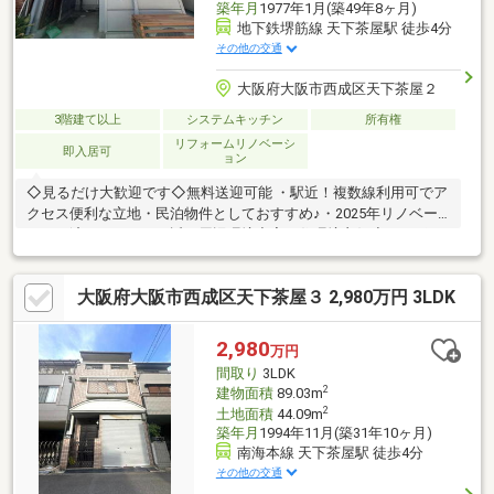
築年月
1977年1月(築49年8ヶ月)
地下鉄堺筋線 天下茶屋駅 徒歩4分
その他の交通
大阪府大阪市西成区天下茶屋２
3階建て以上
システムキッチン
所有権
リフォームリノベーシ
即入居可
ョン
◇見るだけ大歓迎です◇無料送迎可能 ・駅近！複数線利用可でア
クセス便利な立地・民泊物件としておすすめ♪・2025年リノベー
ション済み・スーパー近く周辺環境充実・住環境良好◇レスポン
スは迅速に◇交渉は全力です◆‐多忙なお客様の「面倒だな」をフ
ルサポート致します‐◆「とりあえず見たい」「他社でローンをを
大阪府大阪市西成区天下茶屋３ 2,980万円 3LDK
断られた」「他社の物件もまとめて見てみたい」「相談だけして
みたい」「しっかり交渉してほしい」「無駄を省きたい」等お気
軽にご連絡下さいませ。
2,980
万円
間取り
3LDK
2
建物面積
89.03m
2
土地面積
44.09m
築年月
1994年11月(築31年10ヶ月)
南海本線 天下茶屋駅 徒歩4分
その他の交通