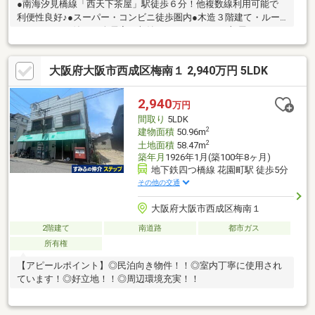
●南海汐見橋線「西天下茶屋」駅徒歩６分！他複数線利用可能で
利便性良好♪●スーパー・コンビニ徒歩圏内●木造３階建て・ルー
フバルコニー付き♪●全居室に収納スペースあり、お部屋をスッキ
リお片付けできますね♪●2階にリビングを設けることにより、プ
ライベート性も確保しつつ、道路からの視線も気にせずにゆった
大阪府大阪市西成区梅南１ 2,940万円 5LDK
りとお過ごしいただけます。※４階部分に未登記有
2,940
万円
間取り
5LDK
2
建物面積
50.96m
2
土地面積
58.47m
築年月
1926年1月(築100年8ヶ月)
地下鉄四つ橋線 花園町駅 徒歩5分
その他の交通
大阪府大阪市西成区梅南１
2階建て
南道路
都市ガス
所有権
【アピールポイント】◎民泊向き物件！！◎室内丁寧に使用され
ています！◎好立地！！◎周辺環境充実！！