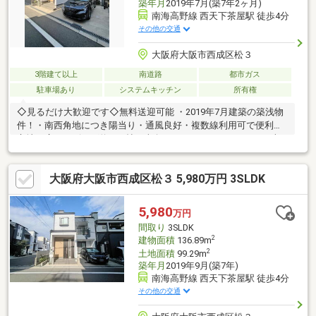
築年月
2019年7月(築7年2ヶ月)
南海高野線 西天下茶屋駅 徒歩4分
その他の交通
大阪府大阪市西成区松３
3階建て以上
南道路
都市ガス
駐車場あり
システムキッチン
所有権
◇見るだけ大歓迎です◇無料送迎可能 ・2019年7月建築の築浅物
件！・南西角地につき陽当り・通風良好・複数線利用可で便利な
立地・広々リビング約20.5帖・南向きルーフバルコニーあり・収
納スペース充実・インスペクション実施済み・周辺環境充実・住
環境良好◇レスポンスは迅速に◇交渉は全力です◆‐多忙なお客様
大阪府大阪市西成区松３ 5,980万円 3SLDK
の「面倒だな」をフルサポート致します‐◆「とりあえず見たい」
「他社でローンを断られた」「他社の物件もまとめて見てみた
い」「相談だけしてみたい」「しっかり交渉してほしい」「無駄
5,980
万円
を省きたい」等お気軽にご連絡下さいませ。
間取り
3SLDK
2
建物面積
136.89m
2
土地面積
99.29m
築年月
2019年9月(築7年)
南海高野線 西天下茶屋駅 徒歩4分
その他の交通