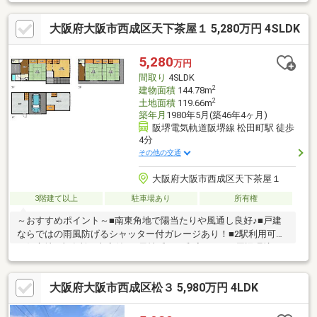
い３LDK♪カウンタータイプのキッチンで日当たりの良いリビング
スペースの様子を家事をしながら見守れる安心感があります。床
大阪府大阪市西成区天下茶屋１ 5,280万円 4SLDK
暖房、食洗機、浴室乾燥など日々の暮らしがより快適になる設備
も完備！シンプルな内装でインテリア選びもしやすく、入居後の
アレンジもしやすいのがポイント♪暮らしやすさを実感できるおす
5,280
万円
すめの物件です☆
間取り
4SLDK
2
建物面積
144.78m
2
土地面積
119.66m
築年月
1980年5月(築46年4ヶ月)
阪堺電気軌道阪堺線 松田町駅 徒歩
4分
その他の交通
大阪府大阪市西成区天下茶屋１
3階建て以上
駐車場あり
所有権
～おすすめポイント～■南東角地で陽当たりや風通し良好♪■戸建
ならではの雨風防げるシャッター付ガレージあり！■2駅利用可能
な好立地■事務所・車庫付き■風情感じる和室あり♪～周辺環境
～・スーパーまで徒歩約3分・コンビニまで徒歩約2分・郵便局ま
で徒歩約4分・病院まで徒歩約3分天下茶屋駅前商店街まで徒歩約
大阪府大阪市西成区松３ 5,980万円 4LDK
6分と便利な施設が充実！公園も近く子育て世代にもおすすめ♪ぜ
ひ一度ご覧になってみませんか♪住宅ローンなどの資金計画もお気
軽にご相談ください！お問合せお待ちしております♪