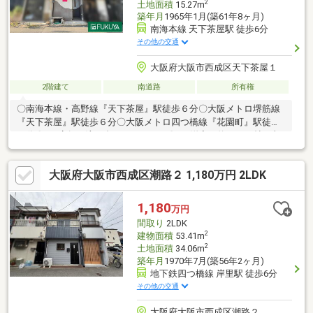
2
土地面積
15.27m
築年月
1965年1月(築61年8ヶ月)
南海本線 天下茶屋駅 徒歩6分
その他の交通
大阪府大阪市西成区天下茶屋１
2階建て
南道路
所有権
〇南海本線・高野線『天下茶屋』駅徒歩６分〇大阪メトロ堺筋線
『天下茶屋』駅徒歩６分〇大阪メトロ四つ橋線『花園町』駅徒歩
９分〇１F店舗：流し台、トイレあり〇２F洋室：約６．１帖、収
納スペースあり、南向きの窓あり〇周辺環境充実〇空家につきゆ
っくりご内覧いただけます〇詳細はお気軽にお問い合わせくださ
大阪府大阪市西成区潮路２ 1,180万円 2LDK
い◆築年月不詳 ◆増築未登記有■ 90店舗以上のFUKUYAネット
ワークでサポートいたします！ ■■ 家を買うとき・売るときは
福屋不動産販売 難波店にお任せください。 ■■ 皆様のご来店を
1,180
万円
難波店スタッフ一同心よりお待ち申し上げます。 ■
間取り
2LDK
2
建物面積
53.41m
2
土地面積
34.06m
築年月
1970年7月(築56年2ヶ月)
地下鉄四つ橋線 岸里駅 徒歩6分
その他の交通
大阪府大阪市西成区潮路２