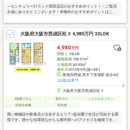
～センチュリー21ランド西田辺店のおすすめポイント！～ご覧頂
き誠にありがとうございます！本物件のおすすめポイントはこち
ら！＜物件について＞■床暖房設備があり、リビングも広く日当
たり良好です■室内の家具も新しく、ご希望があればサービス品
としてお渡し可能ですお気軽にお問い合わせください！＜センチ
大阪府大阪市西成区松３ 4,980万円 3SLDK
ュリー21ランドについて＞●センチュリー21ランド西田辺店
は・・・ お客様のニーズに寄り添い、大切なお住まいのご購入
に最後まで伴走いたします！●リフォームのご相談も承っており
4,980
万円
ます。●不動産に関するお悩み等、なんでもお気軽にご相談くだ
間取り
3SLDK
さいませ！
2
建物面積
106.51m
2
土地面積
60.45m
築年月
2012年9月(築14年)
南海高野線 西天下茶屋駅 徒歩4分
その他の交通
大阪府大阪市西成区松３
3階建て以上
都市ガス
システムキッチン
浴室乾燥機
所有権
買い物施設や飲食店が点在するエリア♪徒歩圏で生活が完結する環
境です。静かな住環境ながらも都市部へのアクセスを確保できる
立地☆大阪市内各方面への移動がスムーズです！室内は使いやす