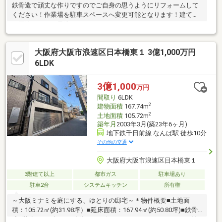
鉄骨造で頑丈な作りですのでご自身の思うようにリフォームして
ください！作業場を駐車スペースへ変更可能となります！建て替
え用地としても最適！
大阪府大阪市浪速区日本橋東１ 3億1,000万円
6LDK
3億1,000
万円
間取り
6LDK
2
建物面積
167.74m
2
土地面積
105.72m
築年月
2003年3月(築23年6ヶ月)
地下鉄千日前線 なんば駅 徒歩10分
その他の交通
大阪府大阪市浪速区日本橋東１
3階建て以上
都市ガス
駐車場あり
駐車2台
システムキッチン
所有権
～大阪ミナミを庭にする、ゆとりの邸宅～＊物件概要■土地面
積：105.72㎡(約31.98坪）■延床面積：167.94㎡(約50.80坪)■鉄骨
造3階建■2003年12月建築■6LDK(ガレージ、ルーフバルコニー付