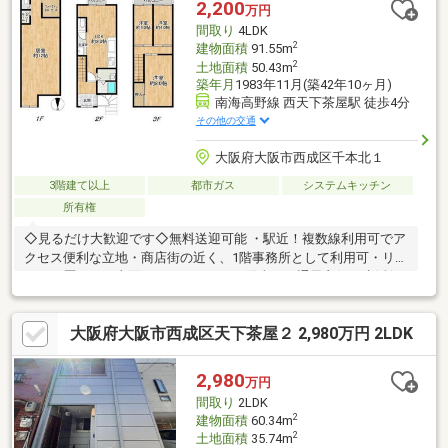
2,200
万円
間取り
4LDK
2
建物面積
91.55m
2
土地面積
50.43m
築年月
1983年11月(築42年10ヶ月)
南海高野線 西天下茶屋駅 徒歩4分
その他の交通
大阪府大阪市西成区千本北１
3階建て以上
都市ガス
システムキッチン
所有権
◇見るだけ大歓迎です◇無料送迎可能 ・駅近！複数線利用可でア
クセス便利な立地・商店街の近く、1階事務所として利用可・リフ
ォーム歴あり・南面バルコニーにつき陽当り・通風良好・生活便
利な周辺環境・住環境良好◇レスポンスは迅速に◇交渉は全力で
す◆‐多忙なお客様の「面倒だな」をフルサポート致します‐
大阪府大阪市西成区天下茶屋２ 2,980万円 2LDK
◆「とりあえず見たい」「他社でローンを断られた」「他社の物
件もまとめて見てみたい」「相談だけしてみたい」「しっかり交
渉してほしい」「無駄を省きたい」等お気軽にご連絡下さいま
2,980
万円
せ。
間取り
2LDK
2
建物面積
60.34m
2
土地面積
35.74m