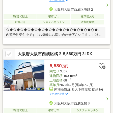
その他の交通
大阪府大阪市西成区潮路２
3階建て以上
都市ガス
駐車場あり
駐車3台
システムキッチン
浴室乾燥機
◇◆◇◆◇◆◇◆◇◆◇◆◇◆◇◆◇◆◇◆◇◆◇◆◇◆～
内覧予約受付中です！お気軽にお問い合わせ下さいＴＥＬ：06-
4701-9608 （担当：伊勢村）まで◎Point1 「築浅物件」 2019
年10月建築の築浅物件室内大変綺麗にお使いです。◎Point2
「南東角地」 リビング、全居室に明るい日差しが差し込みます♪
大阪府大阪市西成区橘３ 5,580万円 3LDK
また通風も良好です♪◎Point3 「インナーガレージ」 大切なお
車を雨に濡らさず駐車できます。 お車の無いご家庭は駐輪スペ
ースとしてお使いください♪◎Point4 「嬉しい設備が充実」 食
5,580
万円
洗器・ミストサウナ・浴室乾燥機、充実の設備で豊かな生活を。
間取り
3LDK
2
建物面積
100.18m
2
土地面積
68m
築年月
2022年2月(築4年7ヶ月)
南海高野線 西天下茶屋駅 徒歩3分
その他の交通
大阪府大阪市西成区橘３
3階建て以上
都市ガス
システムキッチン