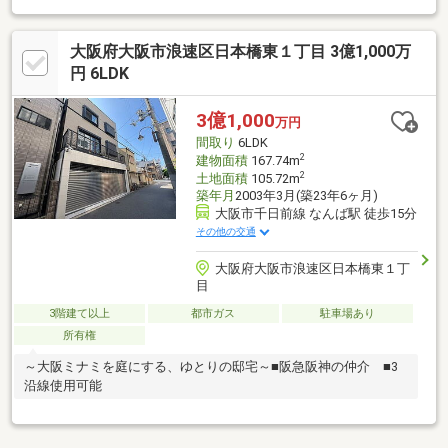
き)■前道：約4m(公道、南東向き)＊交通アクセス■大阪メトロ千
日前線「日本橋」駅徒歩約9分■大阪メトロ堺筋線「日本橋」駅徒
大阪府大阪市浪速区日本橋東１丁目 3億1,000万
歩9分■近鉄奈良線「近鉄日本橋」駅徒歩9分
円 6LDK
3億1,000
万円
間取り
6LDK
2
建物面積
167.74m
2
土地面積
105.72m
築年月
2003年3月(築23年6ヶ月)
大阪市千日前線 なんば駅 徒歩15分
その他の交通
大阪府大阪市浪速区日本橋東１丁
目
3階建て以上
都市ガス
駐車場あり
所有権
～大阪ミナミを庭にする、ゆとりの邸宅～■阪急阪神の仲介 ■3
沿線使用可能