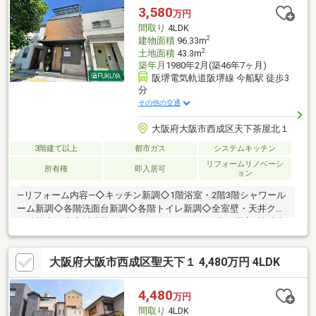
3,580
万円
間取り
4LDK
2
建物面積
96.33m
2
土地面積
43.3m
築年月
1980年2月(築46年7ヶ月)
阪堺電気軌道阪堺線 今船駅 徒歩3
分
その他の交通
大阪府大阪市西成区天下茶屋北１
3階建て以上
都市ガス
システムキッチン
リフォームリノベーシ
所有権
即入居可
ョン
―リフォーム内容―◇キッチン新調◇1階浴室・2階3階シャワール
ーム新調◇各階洗面台新調◇各階トイレ新調◇全室壁・天井クロ
ス貼替◇全室床材張替 等―おすすめポイント―◆全居室6帖以上
を確保した4LDKのファミリータイプ♪◆各階にシャワールーム・
洗面台・トイレ有り！◆2階バルコニーは目隠し付き♪◆周辺はお
大阪府大阪市西成区聖天下１ 4,480万円 4LDK
買い物施設充実の立地です♪◆大通り沿いで開放感◎◆収益用と
してもご検討ください♪―交通―・阪堺電気軌道阪堺線「今船」駅
徒歩3分・大阪メトロ堺筋線/御堂筋線「動物園前」駅徒歩5分・南
4,480
万円
海高野線「萩ノ茶屋」駅徒歩7分・JR線/南海線「新今宮」駅徒歩
間取り
4LDK
9分