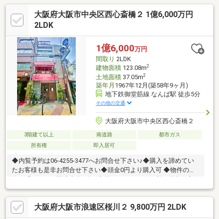
大阪府大阪市中央区西心斎橋２ 1億6,000万円
2LDK
1億6,000
万円
間取り
2LDK
2
建物面積
123.08m
2
土地面積
37.05m
築年月
1967年12月(築58年9ヶ月)
地下鉄御堂筋線 なんば駅 徒歩5分
その他の交通
大阪府大阪市中央区西心斎橋２
3階建て以上
南道路
都市ガス
所有権
即入居可
◆内覧予約は06-4255-3477へお問合せ下さい♪◆購入を諦めてい
たお客様も是非お問合せ下さい◆頭金0円より購入可 ◆物件の特
徴・「なんば」駅徒歩約5分の立地！・アクセス便利・希少な店舗
付き住宅・南向きにつき陽当り良好・周辺環境充実◆見るだけ大
歓迎◆接客対応品質に自信があり◆夜間早朝もお気軽にご連絡く
大阪府大阪市浪速区桜川２ 9,800万円 2LDK
ださい！◆無料送迎可「購入するか分からないけど見るだけ見た
い」「他社の物件もまとめて見てみたい」等 ご購入をご検討中の