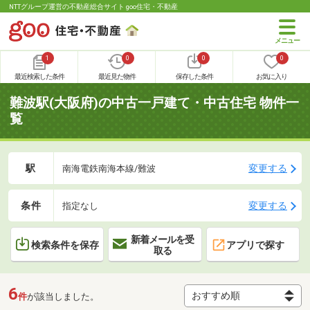
NTTグループ運営の不動産総合サイト goo住宅・不動産
1
0
0
0
最近検索した条件
最近見た物件
保存した条件
お気に入り
難波駅(大阪府)の中古一戸建て・中古住宅 物件一
覧
駅
変更する
南海電鉄南海本線/難波
条件
変更する
指定なし
新着メールを受
検索条件を保存
アプリで探す
取る
6
件
が該当しました。