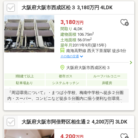
大阪府大阪市西成区松３ 3,180万円 4LDK
3,180
万円
間取り
4LDK
2
建物面積
106.75m
2
土地面積
56.01m
築年月
2011年9月(築15年)
南海高野線 西天下茶屋駅 徒歩5分
その他の交通
大阪府大阪市西成区松３
3階建て以上
都市ガス
ルーフバルコニー
駐車場あり
システムキッチン
床暖房
『周辺環境について』・まつば小学校、梅南中学校へ徒歩２分圏
内・スーパー、コンビニなど徒歩５分圏内に揃う便利な住環境・
大阪中心部へのアクセスが便利な立地『物件について』・太陽光
発電システム搭載！エコで安心な暮らし☆・収納スペースが豊富
な４ＬＤＫ＋ガレージ・２階部分ＬＤＫと水廻りにつき生活動線
大阪府大阪市阿倍野区相生通２ 4,200万円 3LDK
がスムーズ・屋上バルコニーあり☆住宅ローンについても広い視
野と豊富な知識でご提案致します！・住宅ローンが通るかどうか
不安…などお気軽にお問い合わせください。☆『資金計画書』の
4,200
万円