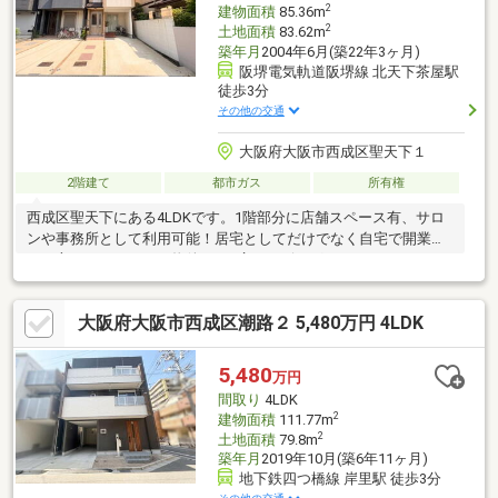
2
建物面積
85.36m
2
土地面積
83.62m
築年月
2004年6月(築22年3ヶ月)
阪堺電気軌道阪堺線 北天下茶屋駅
徒歩3分
その他の交通
大阪府大阪市西成区聖天下１
2階建て
都市ガス
所有権
西成区聖天下にある4LDKです。1階部分に店舗スペース有、サロ
ンや事務所として利用可能！居宅としてだけでなく自宅で開業し
たい方にもおすすめの物件です♪広々リビングにはシステムキッチ
ン採用で生活動線をスムーズに。ゆったりスペースのある洗面所
とバスルームもポイントです！玄関は吹き抜けになっているので
大阪府大阪市西成区潮路２ 5,480万円 4LDK
解放感有☆天下茶屋小学校まで徒歩1分、天下茶屋中学校まで徒
歩12分。周辺にはスーパーやドラッグストア、コンビニなど有で
お買い物も便利です。内見等お気軽にお問い合わせください。
5,480
万円
間取り
4LDK
2
建物面積
111.77m
2
土地面積
79.8m
築年月
2019年10月(築6年11ヶ月)
地下鉄四つ橋線 岸里駅 徒歩3分