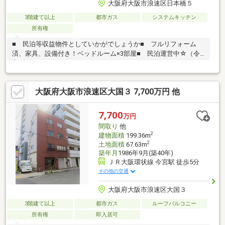
大阪府大阪市浪速区日本橋５
3階建て以上
都市ガス
システムキッチン
所有権
■ 民泊等収益物件としていかがでしょうか■ フルリフォーム
済、家具、設備付き！ベッドルーム×3部屋■ 民泊運営中☆（令
和7年5月より）
大阪府大阪市浪速区大国３ 7,700万円 他
7,700
万円
間取り
他
2
建物面積
199.36m
2
土地面積
67.63m
築年月
1986年9月(築40年)
ＪＲ大阪環状線 今宮駅 徒歩5分
その他の交通
大阪府大阪市浪速区大国３
3階建て以上
都市ガス
ルーフバルコニー
所有権
即入居可