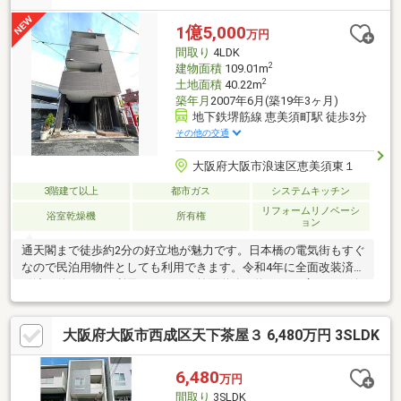
1億5,000
万円
間取り
4LDK
2
建物面積
109.01m
2
土地面積
40.22m
築年月
2007年6月(築19年3ヶ月)
地下鉄堺筋線 恵美須町駅 徒歩3分
その他の交通
大阪府大阪市浪速区恵美須東１
3階建て以上
都市ガス
システムキッチン
リフォームリノベーシ
浴室乾燥機
所有権
ョン
通天閣まで徒歩約2分の好立地が魅力です。日本橋の電気街もすぐ
なので民泊用物件としても利用できます。令和4年に全面改装済で
引渡し後はすぐに利用できます。前面道路が約7.2Mと広いのも嬉
しいですね。
大阪府大阪市西成区天下茶屋３ 6,480万円 3SLDK
6,480
万円
間取り
3SLDK