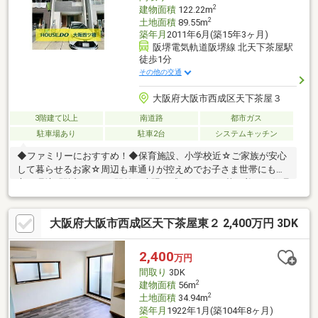
2
建物面積
122.22m
2
土地面積
89.55m
築年月
2011年6月(築15年3ヶ月)
阪堺電気軌道阪堺線 北天下茶屋駅
徒歩1分
その他の交通
大阪府大阪市西成区天下茶屋３
3階建て以上
南道路
都市ガス
駐車場あり
駐車2台
システムキッチン
◆ファミリーにおすすめ！◆保育施設、小学校近☆ご家族が安心
して暮らせるお家☆周辺も車通りが控えめでお子さま世帯にも安
心の環境♪駅近ながらも駅前の喧騒を感じさせない落ち着いた住環
境です！---浴室乾燥、食洗機など生活が便利になる設備揃ってい
ます☆納戸スペースは収納としてすっきりした空間づくりはもち
大阪府大阪市西成区天下茶屋東２ 2,400万円 3DK
ろん居室としても使えるのでライフステージに合わせた柔軟性が
魅力的♪
2,400
万円
間取り
3DK
2
建物面積
56m
2
土地面積
34.94m
築年月
1922年1月(築104年8ヶ月)