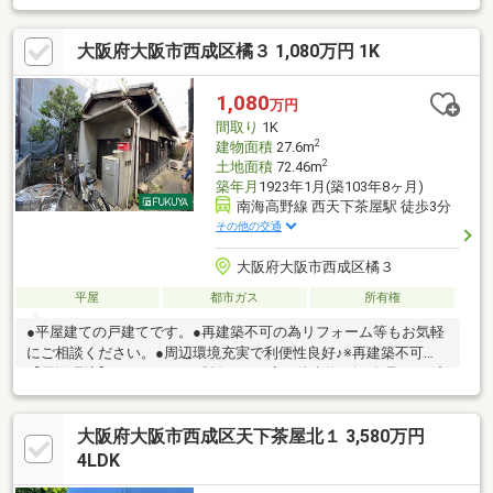
いL字型キッチン・客間としても利用可能な和室は床の間・バルコ
ニー付・全居室に収納を設置▼設備・床暖房(LDK・洗面室・1階
大阪府大阪市西成区橘３ 1,080万円 1K
主寝室・2階洋室)・食洗機・浄水器・トイレ2ヶ所▼周辺環境・サ
ンディ岸里駅前店 徒歩1分(約50m)・大阪市立岸里小学校 徒歩3分
(約190m)■ ご希望の住まい探しをお手伝いします
1,080
万円
━━━━━・・・物件の詳細・ご相談はお気軽にお問い合わせく
間取り
1K
ださい。
2
建物面積
27.6m
2
土地面積
72.46m
築年月
1923年1月(築103年8ヶ月)
南海高野線 西天下茶屋駅 徒歩3分
その他の交通
大阪府大阪市西成区橘３
平屋
都市ガス
所有権
●平屋建ての戸建てです。●再建築不可の為リフォーム等もお気軽
にご相談ください。●周辺環境充実で利便性良好♪※再建築不可
【周辺環境】●ローソン 西成松三丁目店 徒歩約7分●食品館アプ
ロ 天下茶屋店 徒歩約5分●ライフ西天下茶屋店 徒歩約9分●橘第
3公園 徒歩約3分●スーパー玉出 岸里店 徒歩約14分
大阪府大阪市西成区天下茶屋北１ 3,580万円
4LDK