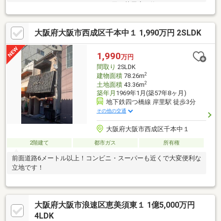
～LIFE INFORMATION～・ライフ西天下茶屋店 約636ｍ・ファミ
リーマート西成松二丁目店 約409ｍ※再建築不可物件
大阪府大阪市西成区千本中１ 1,990万円 2SLDK
1,990
万円
間取り
2SLDK
2
建物面積
78.26m
2
土地面積
43.36m
築年月
1969年1月(築57年8ヶ月)
地下鉄四つ橋線 岸里駅 徒歩3分
その他の交通
大阪府大阪市西成区千本中１
2階建て
都市ガス
所有権
前面道路6メートル以上！コンビニ・スーパーも近くで大変便利な
立地です！
大阪府大阪市浪速区恵美須東１ 1億5,000万円
4LDK