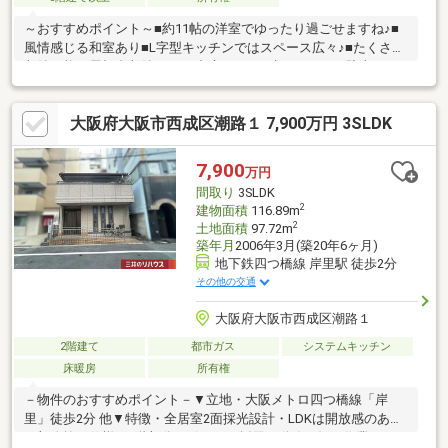
～おすすめポイント～■約11帖の洋室でゆったり過ごせますね♪■
風情感じる和室あり■L字型キッチンではスペース広々♪■たくさん
収納可能な屋根裏収納あり♪■中庭あり■戸建ならではの駐車スペ
ースあり♪～周辺環境～・コンビニまで徒歩約3分・スーパーまで
徒歩約4分・病院まで徒歩約11分・郵便局まで徒歩約6分天下茶屋
大阪府大阪市西成区潮路１ 7,900万円 3SLDK
小学校まで徒歩約8分とお子様の通いやすい距離♪公園も近く、子
育て世代の方にもおすすめ！その他、周辺には生活に便利な施設
が充実！ぜひ、一度ご覧になってみませんか♪ 住宅ローンや資金
7,900
万円
計画などお気軽にご相談ください！お気軽にお問合せください！
間取り
3SLDK
2
建物面積
116.89m
2
土地面積
97.72m
築年月
2006年3月(築20年6ヶ月)
地下鉄四つ橋線 岸里駅 徒歩2分
その他の交通
大阪府大阪市西成区潮路１
2階建て
都市ガス
システムキッチン
床暖房
所有権
－物件のおすすめポイント－▼立地・大阪メトロ四つ橋線「岸
里」徒歩2分 他▼特徴・全居室2面採光設計・LDKは開放感のある
一部吹抜け仕様・1階部分は引き戸を採用・動線が短く作業しやす