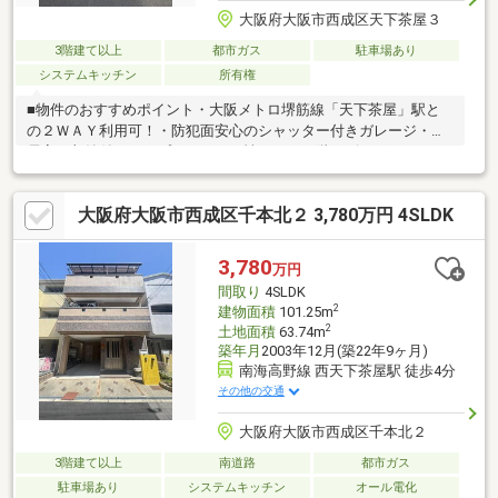
大阪府大阪市西成区天下茶屋３
3階建て以上
都市ガス
駐車場あり
システムキッチン
所有権
■物件のおすすめポイント・大阪メトロ堺筋線「天下茶屋」駅と
の２ＷＡＹ利用可！・防犯面安心のシャッター付きガレージ・全
居室に収納付き！・プライベート性のある２階リビングルーム・
スーパー、コンビニが徒歩約４分圏内の買い物便利な立地！・前
道幅員約４ｍとゆとりある広さ■周辺施設案内・デイリーカナー
大阪府大阪市西成区千本北２ 3,780万円 4SLDK
トイズミヤ岸里店：約240ｍ（徒歩4分）・ファミリマート天下茶
屋三丁目店：約180ｍ（徒歩3分）・ダイコクドラッグ天下茶屋駅
前店：約300ｍ（徒歩4分）・西成天下茶屋郵便局：約350ｍ（徒
3,780
万円
歩5分） 等
間取り
4SLDK
2
建物面積
101.25m
2
土地面積
63.74m
築年月
2003年12月(築22年9ヶ月)
南海高野線 西天下茶屋駅 徒歩4分
その他の交通
大阪府大阪市西成区千本北２
3階建て以上
南道路
都市ガス
駐車場あり
システムキッチン
オール電化