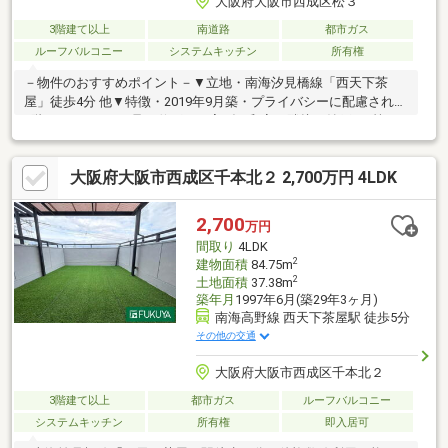
大阪府大阪市西成区松３
3階建て以上
南道路
都市ガス
ルーフバルコニー
システムキッチン
所有権
－物件のおすすめポイント－▼立地・南海汐見橋線「西天下茶
屋」徒歩4分 他▼特徴・2019年9月築・プライバシーに配慮された
2階LDK・LDKには足を伸ばして寛げる和室が隣接・納戸が3箇
所、多用途に活用可・WIC・SIC等、収納豊富・約12帖のバルコニ
ー含む、南面バルコニー2か所有・駐車1台可(車種による)▼設
大阪府大阪市西成区千本北２ 2,700万円 4LDK
備・1616サイズの浴室・トイレ2か所▼周辺環境・食品館アプロ
天下茶屋店 徒歩5分(約400m)・大阪市立橘小学校 徒歩5分(約
400m)■ ご希望の住まい探しをお手伝いします ━━━━━・・・
2,700
万円
物件の詳細・ご相談はお気軽にお問い合わせください。
間取り
4LDK
2
建物面積
84.75m
2
土地面積
37.38m
築年月
1997年6月(築29年3ヶ月)
南海高野線 西天下茶屋駅 徒歩5分
その他の交通
大阪府大阪市西成区千本北２
3階建て以上
都市ガス
ルーフバルコニー
システムキッチン
所有権
即入居可