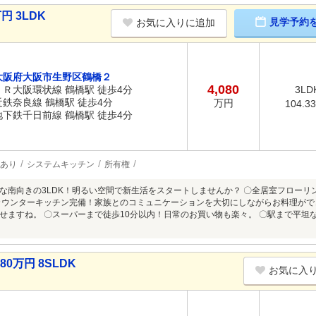
円 3LDK
見学予約
お気に入りに追加
大阪府大阪市生野区鶴橋２
4,080
ＪＲ大阪環状線 鶴橋駅 徒歩4分
3LD
近鉄奈良線 鶴橋駅 徒歩4分
万円
104.3
地下鉄千日前線 鶴橋駅 徒歩4分
あり
システムキッチン
所有権
な南向きの3LDK！明るい空間で新生活をスタートしませんか？ 〇全居室フロー
カウンターキッチン完備！家族とのコミュニケーションを大切にしながらお料理がで
せますね。 〇スーパーまで徒歩10分以内！日常のお買い物も楽々。 〇駅まで平坦
0万円 8SLDK
お気に入