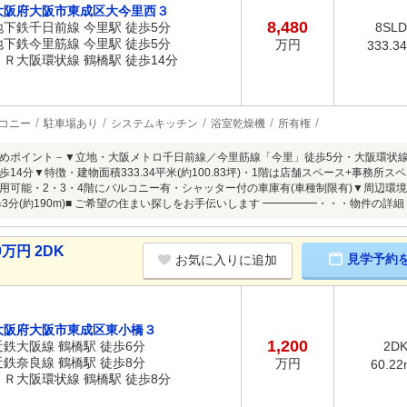
大阪府大阪市東成区大今里西３
8,480
地下鉄千日前線 今里駅 徒歩5分
8SL
地下鉄今里筋線 今里駅 徒歩5分
万円
333.3
ＪＲ大阪環状線 鶴橋駅 徒歩14分
コニー
駐車場あり
システムキッチン
浴室乾燥機
所有権
めポイント－▼立地・大阪メトロ千日前線／今里筋線「今里」徒歩5分・大阪環状線
14分▼特徴・建物面積333.34平米(約100.83坪)・1階は店舗スペース+事務所
用可能・2・3・4階にバルコニー有・シャッター付の車庫有(車種制限有)▼周辺環境・
歩3分(約190m)■ ご希望の住まい探しをお手伝いします ━━━━━・・・物件の
万円 2DK
見学予約
お気に入りに追加
大阪府大阪市東成区東小橋３
1,200
近鉄大阪線 鶴橋駅 徒歩6分
2D
近鉄奈良線 鶴橋駅 徒歩8分
万円
60.22
ＪＲ大阪環状線 鶴橋駅 徒歩8分