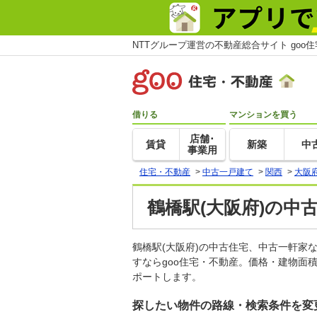
NTTグループ運営の不動産総合サイト goo
借りる
マンションを買う
店舗･
賃貸
新築
中
事業用
住宅・不動産
>
中古一戸建て
>
関西
>
大阪
鶴橋駅(大阪府)の中
鶴橋駅(大阪府)の中古住宅、中古一軒
すならgoo住宅・不動産。価格・建物面
ポートします。
探したい物件の路線・検索条件を変