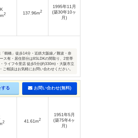
1995年11月
DK
2
(築30年10ヶ
137.96m
2
4m
月)
「鶴橋」徒歩14分・近鉄大阪線／難波・奈
スペース有・居住部分は8SLDKの間取り、2世帯
ライフ今里店 徒歩5分(約330m)・大阪市立
詳細・ご相談はお気軽にお問い合わせください。
をする
お問い合わせ(無料)
1951年5月
K
2
(築75年4ヶ
41.61m
2
m
月)