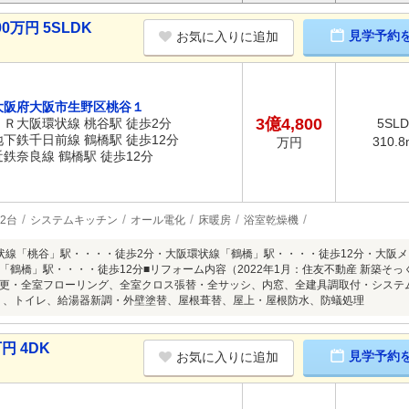
0万円 5SLDK
見学予約
お気に入りに追加
大阪府大阪市生野区桃谷１
3億4,800
ＪＲ大阪環状線 桃谷駅 徒歩2分
5SL
地下鉄千日前線 鶴橋駅 徒歩12分
310.8
万円
近鉄奈良線 鶴橋駅 徒歩12分
2台
システムキッチン
オール電化
床暖房
浴室乾燥機
状線「桃谷」駅・・・・徒歩2分・大阪環状線「鶴橋」駅・・・・徒歩12分・大阪メ
「鶴橋」駅・・・・徒歩12分■リフォーム内容（2022年1月：住友不動産 新築そ
更・全室フローリング、全室クロス張替・全サッシ、内窓、全建具調取付・システ
ズ）、トイレ、給湯器新調・外壁塗替、屋根葺替、屋上・屋根防水、防蟻処理
円 4DK
見学予約
お気に入りに追加