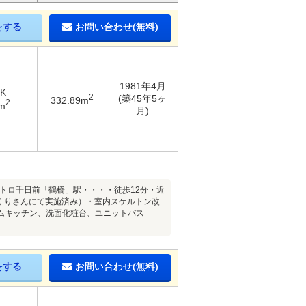
をする
お問い合わせ(無料)
1981年4月
DK
2
(築45年5ヶ
332.89m
2
m
月)
トロ千日前「鶴橋」駅・・・・徒歩12分・近
っくりさんにて実施済み）・室内スケルトン改
ムキッチン、洗面化粧台、ユニットバス
をする
お問い合わせ(無料)