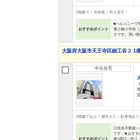
2階建て
所有権
即入居可
■バルコニーで
おすすめポイント
東小橋小学校（
さです。買い物
大阪府大阪市天王寺区細工谷２ 1億7,
中古住宅
3階建て以上
都市ガス
駐車場あり
◎住友不動産ハ
です。■ おす
おすすめポイント
建○間口／約７