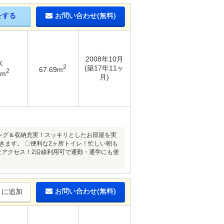
をする
お問い合わせ(無料)
2008年10月
K
2
(築17年11ヶ
67.69m
2
3m
月)
リング＆収納充実！スッキリとしたお部屋を実
きます。 〇便利な2ヶ所トイレ！忙しい朝も
なアクセス！2沿線利用可で通勤・通学にも便
お問い合わせ(無料)
りに追加