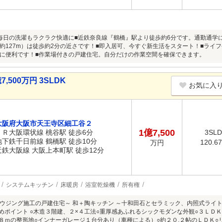
毎日の洗濯もラクラク快適に■近鉄奈良線『鶴橋』駅より徒歩約6分です。通勤通学
約127m）は徒歩約2分の近さです！■即入居可、今すぐ新生活をスタート！■ライフ
に便利です！■作業場付きの戸建住宅。自分だけの作業空間を確保できます。
500万円 3SLDK
お気に入
大阪府大阪市天王寺区細工谷２
1億7,500
ＪＲ大阪環状線 桃谷駅 徒歩6分
3SL
地下鉄千日前線 鶴橋駅 徒歩10分
120.6
万円
近鉄大阪線 大阪上本町駅 徒歩12分
システムキッチン
床暖房
浴室乾燥機
所有権
ウジング施工の戸建住宅～ 和＋陶キッチン ～十和田石とセラミック、内照式ライ
すめポイント ○木造３階建、２×４工法○重厚感あふれるシックモダンな外観○３ＬＤ
.８ｍの整形地○インナーガレージ１台分あり（車種による）○約２０.２帖のＬＤＫ