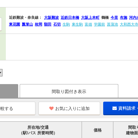
近鉄難波・奈良線：
大阪難波
近鉄日本橋
大阪上本町
鶴橋
今里
布施
河内
東花園
瓢箪山
枚岡
額田
石切
生駒
東生駒
富雄
学園前
菖蒲池
大和西大
間取り図付き表示
お気に入りに追加
資料請求
所在地/交通
間取
価格
（駅/バス 所要時間）
建物面