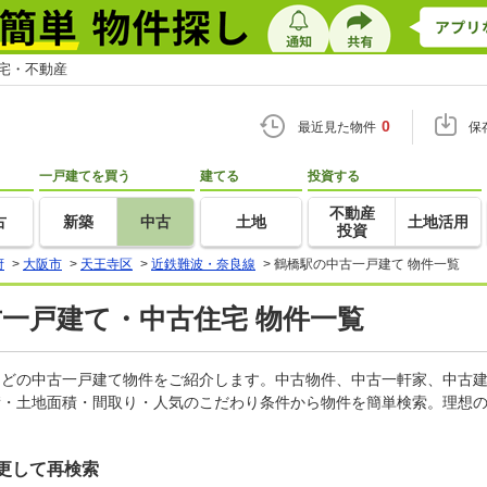
住宅・不動産
0
最近見た物件
保
一戸建てを買う
建てる
投資する
不動産
古
新築
中古
土地
土地活用
投資
府
>
大阪市
>
天王寺区
>
近鉄難波・奈良線
>
鶴橋駅の中古一戸建て 物件一覧
古一戸建て・中古住宅 物件一覧
家などの中古一戸建て物件をご紹介します。中古物件、中古一軒家、中古
積・土地面積・間取り・人気のこだわり条件から物件を簡単検索。理想の
更して再検索