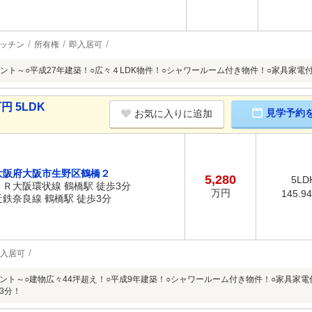
ッチン
所有権
即入居可
ント～○平成27年建築！○広々４LDK物件！○シャワールーム付き物件！○家具家電
円 5LDK
見学予約
お気に入りに追加
大阪府大阪市生野区鶴橋２
5,280
5LD
ＪＲ大阪環状線 鶴橋駅 徒歩3分
万円
145.9
近鉄奈良線 鶴橋駅 徒歩3分
入居可
ント～○建物広々44坪超え！○平成9年建築！○シャワールーム付き物件！○家具家電
3分！