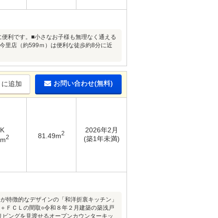
に便利です。■小さなお子様も無理なく通える
今里店（約599ｍ）は便利な徒歩約8分に近
お問い合わせ(無料)
りに追加
DK
2026年2月
2
81.49m
2
(築1年未満)
7m
トが特徴的なデザインの「和洋折衷キッチン」
Ｋ＋ＦＣＬの間取○令和８年２月建築の築浅戸
○リビングを見渡せるオープンカウンターキッ