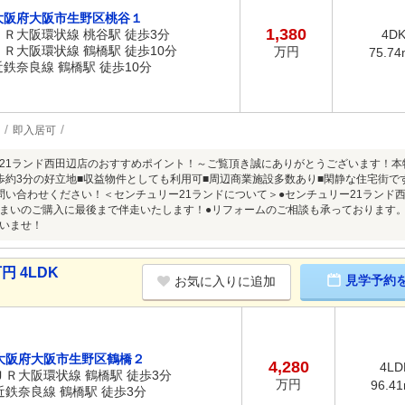
大阪府大阪市生野区桃谷１
1,380
ＪＲ大阪環状線 桃谷駅 徒歩3分
4D
ＪＲ大阪環状線 鶴橋駅 徒歩10分
万円
75.74
近鉄奈良線 鶴橋駅 徒歩10分
即入居可
21ランド西田辺店のおすすめポイント！～ご覧頂き誠にありがとうございます！
歩約3分の好立地■収益物件としても利用可■周辺商業施設多数あり■閑静な住宅街で
問い合わせください！＜センチュリー21ランドについて＞●センチュリー21ランド
まいのご購入に最後まで伴走いたします！●リフォームのご相談も承っております
いませ！
円 4LDK
見学予約
お気に入りに追加
大阪府大阪市生野区鶴橋２
4,280
4LD
ＪＲ大阪環状線 鶴橋駅 徒歩3分
万円
96.4
近鉄奈良線 鶴橋駅 徒歩3分