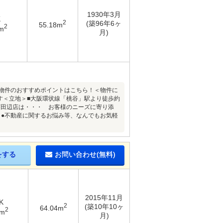
1930年3月
K
2
(築96年6ヶ
55.18m
2
m
月)
本物件のおすすめポイントはこちら！＜物件に
す＜立地＞■大阪環状線「桃谷」駅より徒歩約
西田辺店は・・・ お客様のニーズに寄り添
。●不動産に関するお悩み等、なんでもお気軽
をする
お問い合わせ(無料)
2015年11月
K
2
(築10年10ヶ
64.04m
2
1m
月)