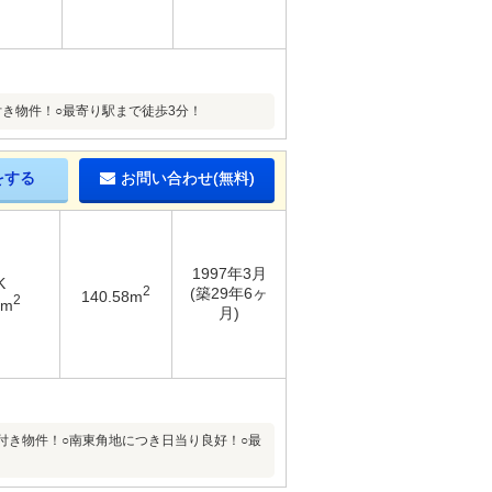
付き物件！○最寄り駅まで徒歩3分！
をする
お問い合わせ(無料)
1997年3月
K
2
(築29年6ヶ
140.58m
2
4m
月)
付き物件！○南東角地につき日当り良好！○最