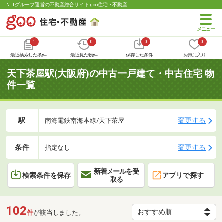
NTTグループ運営の不動産総合サイト goo住宅・不動産
1
0
0
0
最近検索した条件
最近見た物件
保存した条件
お気に入り
天下茶屋駅(大阪府)の中古一戸建て・中古住宅 物
件一覧
駅
変更する
南海電鉄南海本線/天下茶屋
条件
変更する
指定なし
新着メールを受
検索条件を保存
アプリで探す
取る
102
件
が該当しました。