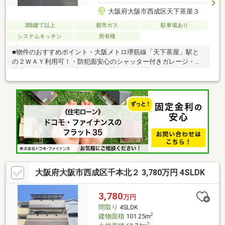
大阪府大阪市西成区天下茶屋３
3階建て以上
都市ガス
駐車場あり
システムキッチン
所有権
■物件のおすすめポイント・大阪メトロ堺筋線「天下茶屋」駅と
の２ＷＡＹ利用可！・防犯面安心のシャッター付きガレージ・全
居室に収納付き！・プライベート性のある２階リビングルーム・
スーパー、コンビニが徒歩約４分圏内の買い物便利な立地！・前
道幅員約４ｍとゆとりある広さ■周辺施設案内・デイリーカナー
トイズミヤ岸里店：約240ｍ（徒歩4分）・ファミリマート天下茶
屋三丁目店：約180ｍ（徒歩3分）・ダイコクドラッグ天下茶屋駅
前店：約300ｍ（徒歩4分）・西成天下茶屋郵便局：約350ｍ（徒
歩5分） 等
大阪府大阪市西成区千本北２ 3,780万円 4SLDK
3,780
万円
間取り
4SLDK
2
建物面積
101.25m
2