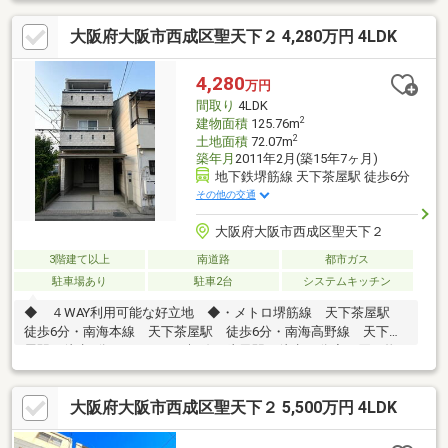
大阪府大阪市西成区聖天下２ 4,280万円 4LDK
4,280
万円
間取り
4LDK
2
建物面積
125.76m
2
土地面積
72.07m
築年月
2011年2月(築15年7ヶ月)
地下鉄堺筋線 天下茶屋駅 徒歩6分
その他の交通
大阪府大阪市西成区聖天下２
3階建て以上
南道路
都市ガス
駐車場あり
駐車2台
システムキッチン
◆ ４WAY利用可能な好立地 ◆・メトロ堺筋線 天下茶屋駅
徒歩6分・南海本線 天下茶屋駅 徒歩6分・南海高野線 天下茶
屋駅 徒歩6分・メトロ四ツ橋線 岸里駅 徒歩10分◆ 買い物
にも便利な立地 ◆・カナート 徒歩5分・ファミリーマート
徒歩1分◆ お子様も安心の通学圏 ◆・天下茶屋小学校 徒歩4
大阪府大阪市西成区聖天下２ 5,500万円 4LDK
分・天下茶屋中学校 徒歩12分