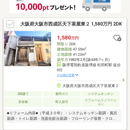
大阪府大阪市西成区天下茶屋東２ 1,580万円 2DK
1,580
万円
間取り
2DK
2
建物面積
47.55m
2
土地面積
41.23m
築年月
1982年2月(築44年7ヶ月)
阪堺電気軌道阪堺線 松田町駅 徒歩
6分
その他の交通
大阪府大阪市西成区天下茶屋東２
2階建て
都市ガス
システムキッチン
リフォームリノベーシ
所有権
即入居可
ョン
■リフォーム内容■（平成３０年）・システムキッチン新調・風呂
新調・トイレ新調・洗面化粧台新調・フローリング張替・クロス
張替