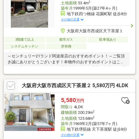
2
土地面積
53.4m
築年月
1999年5月(築27年4ヶ月)
地下鉄四つ橋線 花園町駅 徒歩8分
その他の交通
大阪府大阪市西成区天下茶屋１
3階建て以上
都市ガス
駐車場あり
システムキッチン
所有権
～センチュリー21ランド阿波座店のおすすめポイント！～ご覧頂
き誠にありがとうございます！本物件のおすすめポイントはこち
ら！＜物件について＞●2沿線以上利用可能●各居室に収納あり●駐
車1台可（車種による）＜立地＞●大阪メトロ四つ橋線「花園町」
駅より徒歩約8分お気軽にお問い合わせください！＜センチュリー
大阪府大阪市西成区天下茶屋２ 5,580万円 4LDK
21ランドについて＞●センチュリー21ランド阿波座店は・・・
お客様のニーズに寄り添い、大切なお住まいのご購入に最後まで
伴走いたします！●リフォームのご相談も承っております。●不動
5,580
万円
産に関するお悩み等、なんでもお気軽にご相談くださいませ！
間取り
4LDK
2
建物面積
200.29m
2
土地面積
125.68m
築年月
1969年2月(築57年7ヶ月)
地下鉄堺筋線 天下茶屋駅 徒歩8分
その他の交通