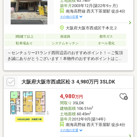
土地面積
63.74m
築年月
2003年12月(築22年9ヶ月)
南海高野線 西天下茶屋駅 徒歩4分
その他の交通
大阪府大阪市西成区千本北２
3階建て以上
南道路
都市ガス
駐車場あり
システムキッチン
オール電化
～センチュリー21ランド西田辺店のおすすめポイント！～ご覧頂
き誠にありがとうございます！本物件のおすすめポイントはこち
ら！＜物件について＞■床暖房設備があり、リビングも広く日当
たり良好です■室内の家具も新しく、ご希望があればサービス品
としてお渡し可能ですお気軽にお問い合わせください！＜センチ
大阪府大阪市西成区松３ 4,980万円 3SLDK
ュリー21ランドについて＞●センチュリー21ランド西田辺店
は・・・ お客様のニーズに寄り添い、大切なお住まいのご購入
に最後まで伴走いたします！●リフォームのご相談も承っており
4,980
万円
ます。●不動産に関するお悩み等、なんでもお気軽にご相談くだ
間取り
3SLDK
さいませ！
2
建物面積
106.51m
2
土地面積
60.45m
築年月
2012年9月(築14年)
南海高野線 西天下茶屋駅 徒歩4分
その他の交通