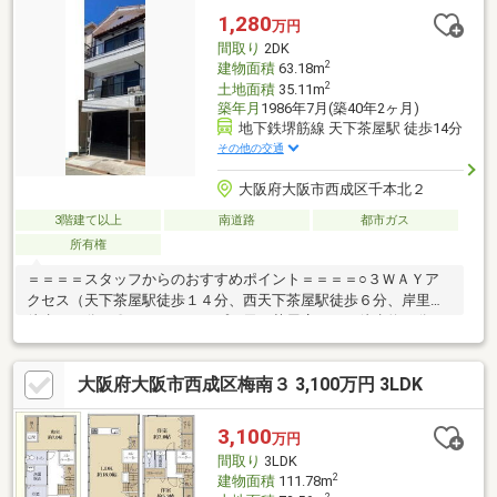
（ライフインフォメーション）日々のお買い物から子育てまで、
1,280
万円
生活に欠かせない施設が徒歩圏内に揃う恵まれた住環境です。
間取り
2DK
2
建物面積
63.18m
2
土地面積
35.11m
築年月
1986年7月(築40年2ヶ月)
地下鉄堺筋線 天下茶屋駅 徒歩14分
その他の交通
大阪府大阪市西成区千本北２
3階建て以上
南道路
都市ガス
所有権
＝＝＝＝スタッフからのおすすめポイント＝＝＝＝○３ＷＡＹア
クセス（天下茶屋駅徒歩１４分、西天下茶屋駅徒歩６分、岸里駅
徒歩１２分）〇スーパー（アプロ天下茶屋店）まで徒歩約３分で
毎日のお買い物にも困りません〇南津守公園まで徒歩約４分○空
家につき、お気軽にご内覧ください！
大阪府大阪市西成区梅南３ 3,100万円 3LDK
3,100
万円
間取り
3LDK
2
建物面積
111.78m