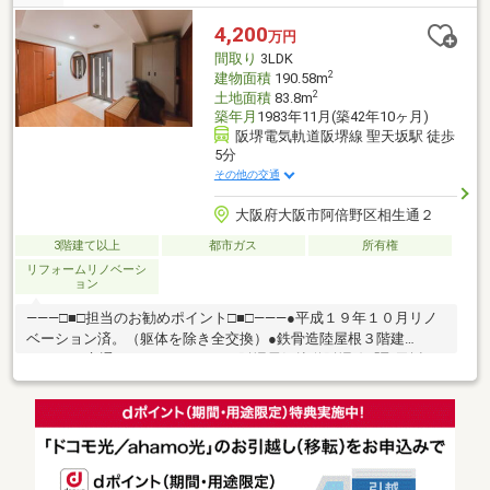
育園 徒歩２分医療法人嘉健会思温病院 徒歩３分杏林記念病
院 徒歩８分※増築未登記部分有※設備修補を含む売主の契約不適
4,200
万円
合責任免責※図面と現況が異なる場合は現況優先※掲載画像はAIを
間取り
3LDK
使用した空き家イメージ。現況は居
2
建物面積
190.58m
2
土地面積
83.8m
築年月
1983年11月(築42年10ヶ月)
阪堺電気軌道阪堺線 聖天坂駅 徒歩
5分
その他の交通
大阪府大阪市阿倍野区相生通２
3階建て以上
都市ガス
所有権
リフォームリノベーシ
ョン
―――□■□担当のお勧めポイント□■□―――●平成１９年１０月リノ
ベーション済。（躯体を除き全交換）●鉄骨造陸屋根３階建
―――□■□交通アクセス□■□―――●阪堺電気軌道阪堺線「聖天坂」
駅徒歩５分●阪堺電気軌道上町線「北畠」駅徒歩１０分●南海電鉄
南海本線「天下茶屋」駅徒歩１４分