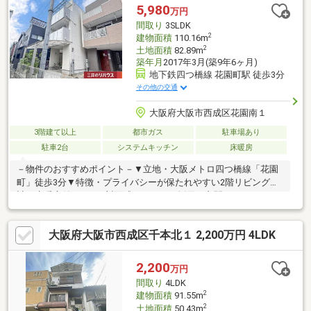
5,980
万円
間取り
3SLDK
2
建物面積
110.16m
2
土地面積
82.89m
築年月
2017年3月(築9年6ヶ月)
地下鉄四つ橋線 花園町駅 徒歩3分
その他の交通
大阪府大阪市西成区花園南１
3階建て以上
都市ガス
駐車場あり
駐車2台
システムキッチン
床暖房
－物件のおすすめポイント－▼立地・大阪メトロ四つ橋線「花園
町」徒歩3分▼特徴・プライバシーが保たれやすい2階リビング設
計・床暖房付のLDK、対面式キッチンを採用・玄関がスッキリと
片付くSC有・約5.2帖納戸は収納付で多彩に利用可能・2・3階に
バルコ二―を設置・ハイルーフ車駐車可能(サイズ制限有・車種に
大阪府大阪市西成区千本北１ 2,200万円 4LDK
よる)▼周辺環境・イズミヤ 徒歩3分(約200m)・新今宮小学校 徒歩
10分(約770m)※敷地の一部は容積率400%(前面道路幅により240％
に制限)■ ご希望の住まい探しをお手伝いします ━━━━━・・・
2,200
万円
物件の詳細・ご相談はお気軽にお問い合わせください。
間取り
4LDK
2
建物面積
91.55m
2
土地面積
50.43m