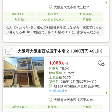
大阪府大阪市西成区松２
3階建て以上
都市ガス
駐車場あり
駐車2台
システムキッチン
所有権
なんばへたった4分。都心の利便性を享受しながら、家族でゆった
り暮らせる4LDK・3階建て。広々15帖のLDKは、家族みんなが自
然と集まる、笑顔あふれる空間♪子どもたちの部屋も確保でき、成
長に合わせた暮らしが叶います。橘小学校まで徒歩わずか3分、天
下茶屋中学校まで徒歩４分の安心して子育てできる環境も魅力。2
大阪府大阪市西成区千本南２ 1,080万円 4SLDK
路線利用可能で通勤・お出かけもスムーズ。駐車場は2台分確保済
みで、週末のファミリーお出かけも快適です☆大阪の中心地に近
いのに、わが家ではゆったりと。そんな「都心×ゆとり」を同時に
1,080
万円
叶えた、ファミリーのための理想の一邸です。
間取り
4SLDK
2
建物面積
93.75m
2
土地面積
50.35m
築年月
1988年12月(築37年9ヶ月)
地下鉄四つ橋線 岸里駅 徒歩10分
その他の交通
大阪府大阪市西成区千本南２
3階建て以上
都市ガス
所有権