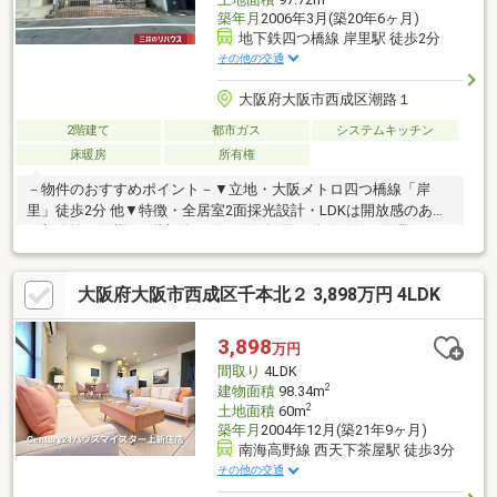
築年月
2006年3月(築20年6ヶ月)
地下鉄四つ橋線 岸里駅 徒歩2分
その他の交通
大阪府大阪市西成区潮路１
2階建て
都市ガス
システムキッチン
床暖房
所有権
－物件のおすすめポイント－▼立地・大阪メトロ四つ橋線「岸
里」徒歩2分 他▼特徴・全居室2面採光設計・LDKは開放感のある
一部吹抜け仕様・1階部分は引き戸を採用・動線が短く作業しやす
いL字型キッチン・客間としても利用可能な和室は床の間・バルコ
ニー付・全居室に収納を設置▼設備・床暖房(LDK・洗面室・1階
大阪府大阪市西成区千本北２ 3,898万円 4LDK
主寝室・2階洋室)・食洗機・浄水器・トイレ2ヶ所▼周辺環境・サ
ンディ岸里駅前店 徒歩1分(約50m)・大阪市立岸里小学校 徒歩3分
(約190m)■ ご希望の住まい探しをお手伝いします
3,898
万円
━━━━━・・・物件の詳細・ご相談はお気軽にお問い合わせく
間取り
4LDK
ださい。
2
建物面積
98.34m
2
土地面積
60m
築年月
2004年12月(築21年9ヶ月)
南海高野線 西天下茶屋駅 徒歩3分
その他の交通