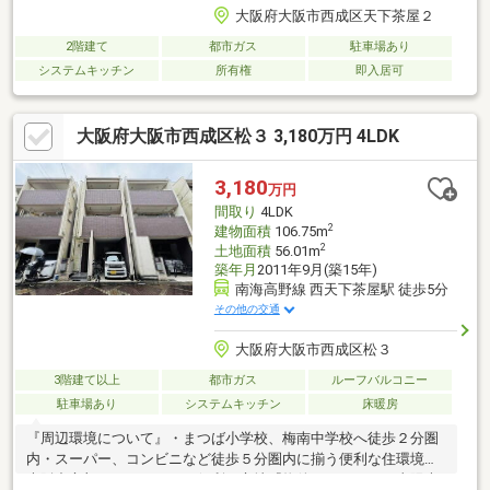
大阪府大阪市西成区天下茶屋２
2階建て
都市ガス
駐車場あり
システムキッチン
所有権
即入居可
大阪府大阪市西成区松３ 3,180万円 4LDK
3,180
万円
間取り
4LDK
2
建物面積
106.75m
2
土地面積
56.01m
築年月
2011年9月(築15年)
南海高野線 西天下茶屋駅 徒歩5分
その他の交通
大阪府大阪市西成区松３
3階建て以上
都市ガス
ルーフバルコニー
駐車場あり
システムキッチン
床暖房
『周辺環境について』・まつば小学校、梅南中学校へ徒歩２分圏
内・スーパー、コンビニなど徒歩５分圏内に揃う便利な住環境・
大阪中心部へのアクセスが便利な立地『物件について』・太陽光