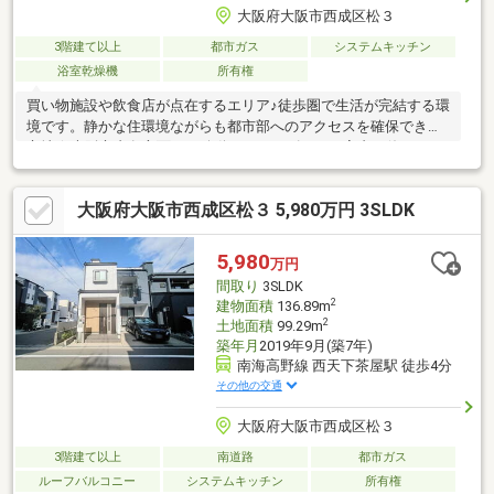
大阪府大阪市西成区松３
3階建て以上
都市ガス
システムキッチン
浴室乾燥機
所有権
買い物施設や飲食店が点在するエリア♪徒歩圏で生活が完結する環
境です。静かな住環境ながらも都市部へのアクセスを確保できる
立地☆大阪市内各方面への移動がスムーズです！室内は使いやす
い３LDK♪カウンタータイプのキッチンで日当たりの良いリビング
スペースの様子を家事をしながら見守れる安心感があります。床
大阪府大阪市西成区松３ 5,980万円 3SLDK
暖房、食洗機、浴室乾燥など日々の暮らしがより快適になる設備
も完備！シンプルな内装でインテリア選びもしやすく、入居後の
アレンジもしやすいのがポイント♪暮らしやすさを実感できるおす
5,980
万円
すめの物件です☆
間取り
3SLDK
2
建物面積
136.89m
2
土地面積
99.29m
築年月
2019年9月(築7年)
南海高野線 西天下茶屋駅 徒歩4分
その他の交通
大阪府大阪市西成区松３
3階建て以上
南道路
都市ガス
ルーフバルコニー
システムキッチン
所有権