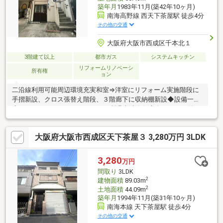
築年月
1983年11月(築42年10ヶ月)
南海高野線 西天下茶屋駅 徒歩4分
その他の交通
大阪府大阪市西成区千本北１
3階建て以上
都市ガス
システムキッチン
リフォームリノベーシ
所有権
ョン
二沿線利用可能周辺環境充実和室⇒洋室にリフォーム実施階段に
手摺新設、クロス張替え階段、３階廊下に収納棚新設◆設備一覧
◆システムキッチントイレ ２カ所温水洗浄便座有シャワー付き
洗髪洗面台【周辺環境】食品館アプロ天下茶屋店徒歩２分セブン
イレブン大阪橘１丁目店徒歩５分松屋岸里店徒歩８分大阪市立成
大阪府大阪市西成区天下茶屋３ 3,280万円 3LDK
南中学校徒歩６分大阪市立橘小学校徒歩６分たちばな保育園徒歩
６分※準防火地域※設備修補含む売主契約不適合責任免責※図面現
況が異なる場合現況優先※掲載画像AI使用空き家イメージ。現況居
3,280
万円
住中の為、家具等有担当：板谷 電話：070-6420-2090
間取り
3LDK
2
建物面積
89.03m
2
土地面積
44.09m
築年月
1994年11月(築31年10ヶ月)
南海本線 天下茶屋駅 徒歩4分
その他の交通