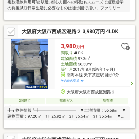
複数沿線利用可能 駅近♪都心方面への移動もスムーズで通勤通学
の負担減◎日常生活に必要なものは徒歩圏で揃い、ファミリーに
もおすすめの環境です。落ち着いた住宅街でありながら、生活利
便性を確保しやすい立地☆---1階は一部を店舗としてお使い中のお
家 そのまま店舗や事務所としても、リノベで居住スペースを増築
大阪府大阪市西成区潮路２ 3,980万円 4LDK
したり車庫を設けたりと自由度の高いつくりです。居住スペース
は生活をイメージしやすい明るく整った室内♪白を基調でより広
く、開放感のある空間になっています。各居室も収納が完備さ
3,980
万円
れ、子ども部屋や寝室など用途に合わせて使いやすい☆
間取り
4LDK
2
建物面積
97.2m
2
土地面積
56.58m
築年月
2017年8月(築9年1ヶ月)
南海本線 天下茶屋駅 徒歩7分
その他の交通
大阪府大阪市西成区潮路２
2階建て
都市ガス
所有権
╋┓物件情報┗╋━━━━━━━━━ ▼土地情報：56.58㎡ ▼
建物面積：97.20㎡ 1Ｆ25.92㎡ 2Ｆ35.64㎡ 3Ｆ35.64㎡ ▼道
路情報：東側 公道 幅員約4.9ｍ 間口約4.2ｍ ▼平成29年8月
築╋┓おすすめポイント┗╋━━━━━━━━━ ▼三路線利用
可能 ▼車庫有 ※車庫：車種による