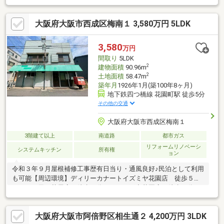
発電システム搭載！エコで安心な暮らし☆・収納スペースが豊富
な４ＬＤＫ＋ガレージ・２階部分ＬＤＫと水廻りにつき生活動線
大阪府大阪市西成区梅南１ 3,580万円 5LDK
がスムーズ・屋上バルコニーあり☆住宅ローンについても広い視
野と豊富な知識でご提案致します！・住宅ローンが通るかどうか
不安…などお気軽にお問い合わせください。☆『資金計画書』の
3,580
万円
無料作成も実施中☆☆当社について・ご不安点ゼロを目標に接客
間取り
5LDK
を心掛けています！
2
建物面積
90.96m
2
土地面積
58.47m
築年月
1926年1月(築100年8ヶ月)
地下鉄四つ橋線 花園町駅 徒歩5分
その他の交通
大阪府大阪市西成区梅南１
3階建て以上
南道路
都市ガス
リフォームリノベーシ
システムキッチン
所有権
ョン
令和３年９月屋根補修工事歴有日当り・通風良好♪民泊として利用
も可能【周辺環境】ディリーカナートイズミヤ花園店 徒歩５分
ライフ西天下茶屋店 徒歩５分スーパー玉出花園店 徒歩７分ロ
ーソン西成松一丁目店 徒歩３分ファミリーマート花園町店 徒
歩６分ダイコクドラック地下鉄花園町駅前店 徒歩５分大阪市立
大阪府大阪市阿倍野区相生通２ 4,200万円 3LDK
天下茶屋中学校 徒歩５分大阪市立橘小学校 徒歩７分松通東保