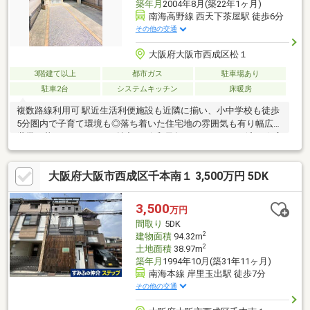
築年月
2004年8月(築22年1ヶ月)
南海高野線 西天下茶屋駅 徒歩6分
その他の交通
大阪府大阪市西成区松１
3階建て以上
都市ガス
駐車場あり
駐車2台
システムキッチン
床暖房
複数路線利用可 駅近生活利便施設も近隣に揃い、小中学校も徒歩
5分圏内で子育て環境も◎落ち着いた住宅地の雰囲気も有り幅広い
世帯が暮らしやすいのが魅力♪---令和元年フルリフォーム済み☆広
い納戸スペースがあり、収納スペースとしてはもちろん居室とし
ても活用できます。LDKは二面採光で陽当たりもよく生活スタイ
大阪府大阪市西成区千本南１ 3,500万円 5DK
ルに合わせて柔軟に空間を使えるつくり 居室には収納完備！シン
プルで使いやすく多用途に対応できます。屋根付きのゆとりある
ベランダや駐車スペースなどファミリー層におすすめのお家で
3,500
万円
す！
間取り
5DK
2
建物面積
94.32m
2
土地面積
38.97m
築年月
1994年10月(築31年11ヶ月)
南海本線 岸里玉出駅 徒歩7分
その他の交通