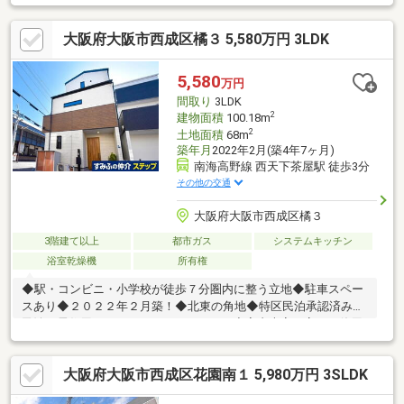
年10月建築の築浅物件室内大変綺麗にお使いです。◎Point2
「南東角地」 リビング、全居室に明るい日差しが差し込みます♪
大阪府大阪市西成区橘３ 5,580万円 3LDK
また通風も良好です♪◎Point3 「インナーガレージ」 大切なお
車を雨に濡らさず駐車できます。 お車の無いご家庭は駐輪スペ
ースとしてお使いください♪◎Point4 「嬉しい設備が充実」 食
5,580
万円
洗器・ミストサウナ・浴室乾燥機、充実の設備で豊かな生活を。
間取り
3LDK
2
建物面積
100.18m
2
土地面積
68m
築年月
2022年2月(築4年7ヶ月)
南海高野線 西天下茶屋駅 徒歩3分
その他の交通
大阪府大阪市西成区橘３
3階建て以上
都市ガス
システムキッチン
浴室乾燥機
所有権
◆駅・コンビニ・小学校が徒歩７分圏内に整う立地◆駐車スペー
スあり◆２０２２年２月築！◆北東の角地◆特区民泊承認済み。
民泊・居住用としていかがでしょうか。◆室内大変丁寧にご使用
です。是非、ご内覧くださいませ。
大阪府大阪市西成区花園南１ 5,980万円 3SLDK