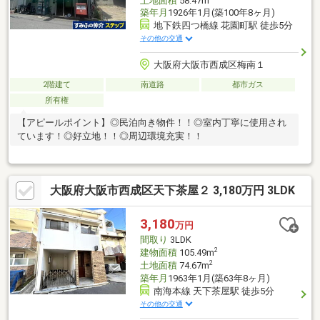
土地面積
58.47m
築年月
1926年1月(築100年8ヶ月)
地下鉄四つ橋線 花園町駅 徒歩5分
その他の交通
大阪府大阪市西成区梅南１
2階建て
南道路
都市ガス
所有権
【アピールポイント】◎民泊向き物件！！◎室内丁寧に使用され
ています！◎好立地！！◎周辺環境充実！！
大阪府大阪市西成区天下茶屋２ 3,180万円 3LDK
3,180
万円
間取り
3LDK
2
建物面積
105.49m
2
土地面積
74.67m
築年月
1963年1月(築63年8ヶ月)
南海本線 天下茶屋駅 徒歩5分
その他の交通