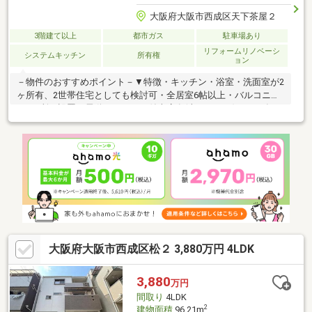
大阪府大阪市西成区天下茶屋２
3階建て以上
都市ガス
駐車場あり
リフォームリノベーシ
システムキッチン
所有権
ョン
－物件のおすすめポイント－▼特徴・キッチン・浴室・洗面室が2
ヶ所有、2世帯住宅としても検討可・全居室6帖以上・バルコニー
を3ヶ所に設置・電動シャッター付車庫有(車種による)▼2004年12
月室内リフォーム済【新調】キッチン(1階)、UB(1階)、洗面台
(1・2階)【交換】キッチン(2階)、UB(2階)【張替】全クロス、全フ
ローリング 等【その他】間取り変更、1階2階スケルトンリフォー
ム※本物件は連棟式住宅につき建物解体を行う際には隣地所有者
との協議等が必要■ ご希望の住まい探しをお手伝いします
━━━━━・・・物件の詳細・ご相談はお気軽にお問い合わせく
ださい。
大阪府大阪市西成区松２ 3,880万円 4LDK
3,880
万円
間取り
4LDK
2
建物面積
96.21m