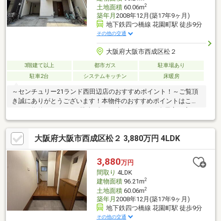
2
土地面積
60.06m
築年月
2008年12月(築17年9ヶ月)
地下鉄四つ橋線 花園町駅 徒歩9分
その他の交通
大阪府大阪市西成区松２
3階建て以上
都市ガス
駐車場あり
駐車2台
システムキッチン
床暖房
～センチュリー21ランド西田辺店のおすすめポイント！～ご覧頂
き誠にありがとうございます！本物件のおすすめポイントはこち
ら！＜物件について＞■駐車2台可（車種による）■全居室に広々
とした収納があります！＜立地＞■大阪メトロ四つ橋線「大国
町」駅より徒歩約9分お気軽にお問い合わせください！＜センチュ
大阪府大阪市西成区松２ 3,880万円 4LDK
リー21ランドについて＞●センチュリー21ランド西田辺店
は・・・ お客様のニーズに寄り添い、大切なお住まいのご購入
に最後まで伴走いたします！●リフォームのご相談も承っており
3,880
万円
ます。●不動産に関するお悩み等、なんでもお気軽にご相談くだ
間取り
4LDK
さいませ！
2
建物面積
96.21m
2
土地面積
60.06m
築年月
2008年12月(築17年9ヶ月)
地下鉄四つ橋線 花園町駅 徒歩9分
その他の交通