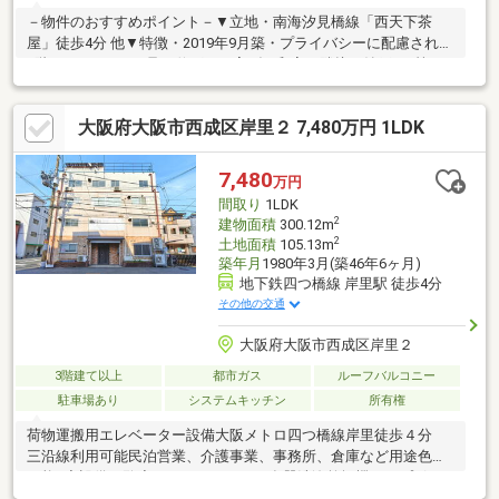
－物件のおすすめポイント－▼立地・南海汐見橋線「西天下茶
屋」徒歩4分 他▼特徴・2019年9月築・プライバシーに配慮された
2階LDK・LDKには足を伸ばして寛げる和室が隣接・納戸が3箇
所、多用途に活用可・WIC・SIC等、収納豊富・約12帖のバルコニ
ー含む、南面バルコニー2か所有・駐車1台可(車種による)▼設
大阪府大阪市西成区岸里２ 7,480万円 1LDK
備・1616サイズの浴室・トイレ2か所▼周辺環境・食品館アプロ
天下茶屋店 徒歩5分(約400m)・大阪市立橘小学校 徒歩5分(約
400m)■ ご希望の住まい探しをお手伝いします ━━━━━・・・
7,480
万円
物件の詳細・ご相談はお気軽にお問い合わせください。
間取り
1LDK
2
建物面積
300.12m
2
土地面積
105.13m
築年月
1980年3月(築46年6ヶ月)
地下鉄四つ橋線 岸里駅 徒歩4分
その他の交通
大阪府大阪市西成区岸里２
3階建て以上
都市ガス
ルーフバルコニー
駐車場あり
システムキッチン
所有権
荷物運搬用エレベーター設備大阪メトロ四つ橋線岸里徒歩４分
三沿線利用可能民泊営業、介護事業、事務所、倉庫など用途色々
可能♪◆設備一覧◆システムキッチン食器洗浄乾燥機カップボー
ドオートバス浴槽ＴＶトイレ各階４か所室内洗濯機置場シャンプ