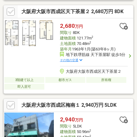
ー洗面化粧台事務所給湯室１階手動シャッター荷物用エレベータ
大阪府大阪市西成区天下茶屋２ 2,680万円 8DK
ー※重量制限500kgＴＶモニター付インターホン◆周辺環境◆Ｍａ
ｘｖａｌｕ南海岸里店徒歩４分スギ薬局岸里店徒歩５分山本第一
病院徒歩５分※設備修補含売主契約不適合責任免責※図面現況異な
2,680
万円
る場合現況優先担当：橘 電話：080-4979-7586
間取り
8DK
2
建物面積
121.77m
2
土地面積
70.48m
築年月
1963年1月(築63年8ヶ月)
地下鉄堺筋線 天下茶屋駅 徒歩5分
その他の交通
大阪府大阪市西成区天下茶屋２
3階建て以上
都市ガス
所有権
即入居可
大阪府大阪市西成区梅南１ 2,940万円 5LDK
2,940
万円
間取り
5LDK
2
建物面積
50.96m
2