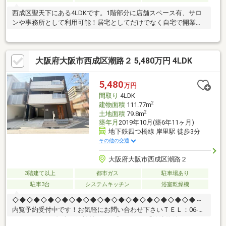
西成区聖天下にある4LDKです。1階部分に店舗スペース有、サロ
ンや事務所として利用可能！居宅としてだけでなく自宅で開業し
たい方にもおすすめの物件です♪広々リビングにはシステムキッチ
ン採用で生活動線をスムーズに。ゆったりスペースのある洗面所
とバスルームもポイントです！玄関は吹き抜けになっているので
大阪府大阪市西成区潮路２ 5,480万円 4LDK
解放感有☆天下茶屋小学校まで徒歩1分、天下茶屋中学校まで徒
歩12分。周辺にはスーパーやドラッグストア、コンビニなど有で
お買い物も便利です。内見等お気軽にお問い合わせください。
5,480
万円
間取り
4LDK
2
建物面積
111.77m
2
土地面積
79.8m
築年月
2019年10月(築6年11ヶ月)
地下鉄四つ橋線 岸里駅 徒歩3分
その他の交通
大阪府大阪市西成区潮路２
3階建て以上
都市ガス
駐車場あり
駐車3台
システムキッチン
浴室乾燥機
◇◆◇◆◇◆◇◆◇◆◇◆◇◆◇◆◇◆◇◆◇◆◇◆◇◆～
内覧予約受付中です！お気軽にお問い合わせ下さいＴＥＬ：06-
4701-9608 （担当：伊勢村）まで◎Point1 「築浅物件」 2019