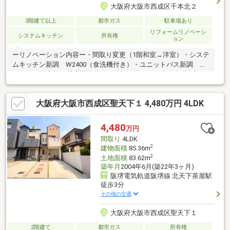
大阪府大阪市西成区千本北２
3階建て以上
都市ガス
駐車場あり
リフォームリノベーシ
システムキッチン
所有権
ョン
ーリノベーション内容ー・間取り変更（1階和室→洋室）・システ
ムキッチン新調 W2400（食洗機付き）・ユニットバス新調
W1616（浴室乾燥暖房機能付き、追炊き付き）・洗面化粧台新
調・トイレ新調・建具新調・フロアタイル上張り（1階廊下、1階
洋室、3階廊下、3階洋室）・フローリング張替え（2階廊下、
大阪府大阪市西成区聖天下１ 4,480万円 4LDK
LDK）・フロアタイル張り（洗面所、トイレ）・電気式床暖房新
設（リビング）・クロス張替え・給湯器交換・ハウスクリーニン
グ・外壁塗装・バルコニー防水塗装工事・宅配BOX新設□■□内覧
4,480
万円
予約をご希望の方は、お気軽にお問い合わせ下さい！□■□
間取り
4LDK
2
建物面積
85.36m
2
土地面積
83.62m
築年月
2004年6月(築22年3ヶ月)
阪堺電気軌道阪堺線 北天下茶屋駅
徒歩3分
その他の交通
大阪府大阪市西成区聖天下１
2階建て
都市ガス
所有権