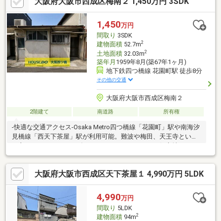
大阪府大阪市西成区梅南２ 1,450万円 3SDK
1,450
万円
間取り
3SDK
2
建物面積
52.7m
2
土地面積
32.03m
築年月
1959年8月(築67年1ヶ月)
地下鉄四つ橋線 花園町駅 徒歩8分
その他の交通
大阪府大阪市西成区梅南２
2階建て
南道路
所有権
-快適な交通アクセス-Osaka Metro四つ橋線「花園町」駅や南海汐
見橋線「西天下茶屋」駅が利用可能。難波や梅田、天王寺といっ
た主要ターミナルへもダイレクトにアクセスできる好立地です。-
便利な生活環境- 近隣にはスーパーや商店街、コンビニ、医療機関
が揃っており、日々の買い物や生活に便利な環境です。【※築年
大阪府大阪市西成区天下茶屋１ 4,990万円 5LDK
数に関するご注意事項】本物件は建物が古く、登記簿上の最古の
記録として「昭和34年8月増築」と記載されております。そのた
め、実際の建築時期はそれ以前となる可能性があります。あらか
4,990
万円
じめ現況をご確認・ご了承の上、お問い合わせください。
間取り
5LDK
2
建物面積
94m