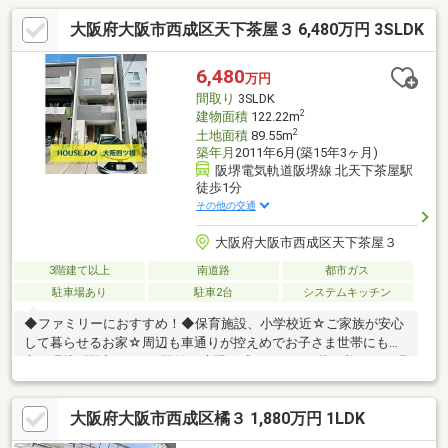
大阪府大阪市西成区天下茶屋３ 6,480万円 3SLDK
6,480
万円
間取り
3SLDK
2
建物面積
122.22m
2
土地面積
89.55m
築年月
2011年6月(築15年3ヶ月)
阪堺電気軌道阪堺線 北天下茶屋駅
徒歩1分
その他の交通
大阪府大阪市西成区天下茶屋３
3階建て以上
南道路
都市ガス
駐車場あり
駐車2台
システムキッチン
◆ファミリーにおすすめ！◆保育施設、小学校近☆ご家族が安心
して暮らせるお家☆周辺も車通りが控えめでお子さま世帯にも安
心の環境♪駅近ながらも駅前の喧騒を感じさせない落ち着いた住環
境です！---浴室乾燥、食洗機など生活が便利になる設備揃ってい
ます☆納戸スペースは収納としてすっきりした空間づくりはもち
大阪府大阪市西成区橘３ 1,880万円 1LDK
ろん居室としても使えるのでライフステージに合わせた柔軟性が
魅力的♪