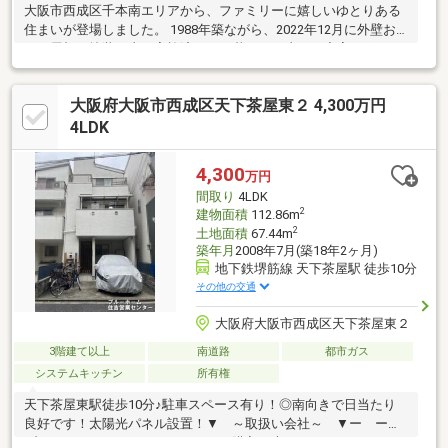
大阪市西成区千本南エリアから、ファミリーに嬉しいゆとりある
住まいが登場しました。 1988年築ながら、2022年12月に外壁お
よび屋根の塗装工事を実施済み 。■ 暮らしを支える充実のポイン
ト千本小学校まで約60m（徒歩1分）、千本保育所まで約
150m（徒歩2分）と、小さなお子様がいるご家庭も安心の距離で
大阪府大阪市西成区天下茶屋東２ 4,300万円
す 。広々とした4LDK：約12帖のLDKに加え、和室・洋室をバラン
スよく配置 。3路線利用可能な好アクセス：四つ橋線「岸里」
4LDK
駅、南海本線「天下茶屋」駅・「岸里玉出」駅が徒歩圏内 。通
勤・通学に大変便利な立地です 。
4,300
万円
間取り
4LDK
2
建物面積
112.86m
2
土地面積
67.44m
築年月
2008年7月(築18年2ヶ月)
地下鉄堺筋線 天下茶屋駅 徒歩10分
その他の交通
大阪府大阪市西成区天下茶屋東２
3階建て以上
南道路
都市ガス
システムキッチン
所有権
天下茶屋東駅徒歩10分♪駐車スペース有り！◎南向きで日当たり
良好です！太陽光パネル設置！▼ ～取扱い会社～ ▼ー ー
ブルーホーム ー ーマイホームの購入は大きなイベントの一つ