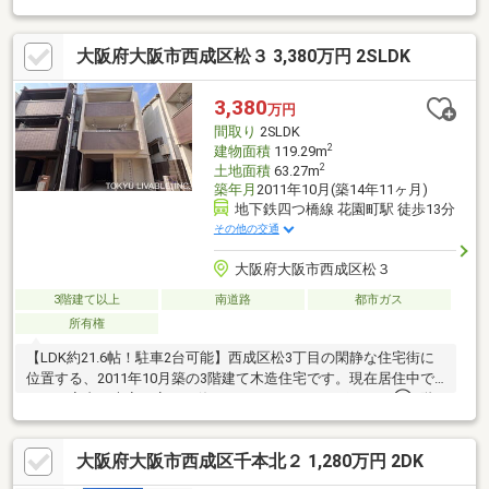
です。大きな買い物だからこそ不安がいっぱい。当店ブルーホー
ムでは、お客様の不安が解消されるまでトコトンお付き合いしま
大阪府大阪市西成区松３ 3,380万円 2SLDK
す。気になること、知りたいことは全てお調べしお伝えさせて頂
きます。何度でもお話をさせて頂きます。不動産や取引に精通し
たスタッフだからこそ見える点をお伝えさせて頂きます。不安な
3,380
万円
まま購入を急ぎ失敗したく無い方は当社までお問合せ下さい。
間取り
2SLDK
2
建物面積
119.29m
2
土地面積
63.27m
築年月
2011年10月(築14年11ヶ月)
地下鉄四つ橋線 花園町駅 徒歩13分
その他の交通
大阪府大阪市西成区松３
3階建て以上
南道路
都市ガス
所有権
【LDK約21.6帖！駐車2台可能】西成区松3丁目の閑静な住宅街に
位置する、2011年10月築の3階建て木造住宅です。現在居住中で
すが、室内を大変丁寧にお使いです。■ おすすめポイント①2階
のLDKは、約21.6帖の広さを確保。ご家族全員が集まってもゆっ
たりとくつろげる、のびのびとした大空間です。 ②敷地内には
大阪府大阪市西成区千本北２ 1,280万円 2DK
カースペースを2台分（※車種制限有）設けており、お車を複数台
お持ちのご家庭や、来客時にも大変便利です。 ■ 充実の周辺環境