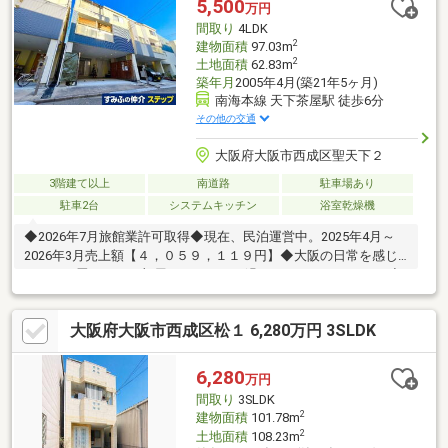
5,500
万円
間取り
4LDK
2
建物面積
97.03m
2
土地面積
62.83m
築年月
2005年4月(築21年5ヶ月)
南海本線 天下茶屋駅 徒歩6分
その他の交通
大阪府大阪市西成区聖天下２
3階建て以上
南道路
駐車場あり
駐車2台
システムキッチン
浴室乾燥機
◆2026年7月旅館業許可取得◆現在、民泊運営中。2025年4月～
2026年3月売上額【４，０５９，１１９円】◆大阪の日常を感じ
ながら、畳のあるお部屋で、ゆっくり過ごしていただけます。◆
オール電化◆車庫付き※車種による◆3階建て4LDK◆大阪メトロ
堺筋線・南海電鉄南海本線「天下茶屋」駅徒歩6分◆築年月2005
大阪府大阪市西成区松１ 6,280万円 3SLDK
年4月
6,280
万円
間取り
3SLDK
2
建物面積
101.78m
2
土地面積
108.23m