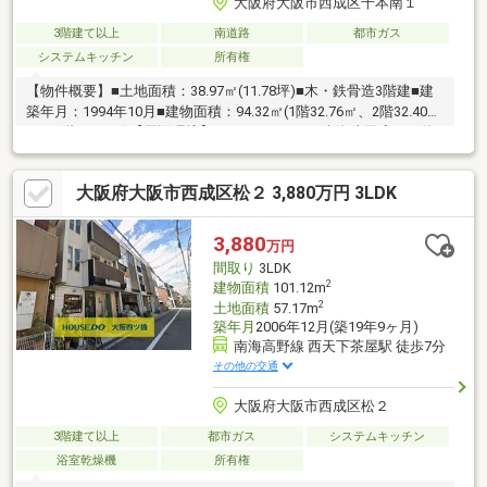
大阪府大阪市西成区千本南１
3階建て以上
南道路
都市ガス
システムキッチン
所有権
【物件概要】■土地面積：38.97㎡(11.78坪)■木・鉄骨造3階建■建
築年月：1994年10月■建物面積：94.32㎡(1階32.76㎡、2階32.40
㎡、3階29.16㎡)【周辺環境】■マックスバリュ南海岸里店まで約
550ｍ/徒歩7分■デイリーヤマザキ西成岸里店まで約300ｍ/徒歩4
分■西成千本南郵便局まで約230ｍ/徒歩3分■大阪市立千本小学校
大阪府大阪市西成区松２ 3,880万円 3LDK
まで約270ｍ/徒歩4分■大阪市立成南中学校まで約400ｍ/徒歩5分■
田端公園まで約160ｍ/徒歩2分【交通アクセス】■南海電鉄南海本
線「岸里玉出」駅まで徒歩7分■大阪メトロ四つ橋線「岸里」駅ま
3,880
万円
で徒歩8分■大阪メトロ堺筋線「天下茶屋」駅まで徒歩15分
間取り
3LDK
2
建物面積
101.12m
2
土地面積
57.17m
築年月
2006年12月(築19年9ヶ月)
南海高野線 西天下茶屋駅 徒歩7分
その他の交通
大阪府大阪市西成区松２
3階建て以上
都市ガス
システムキッチン
浴室乾燥機
所有権