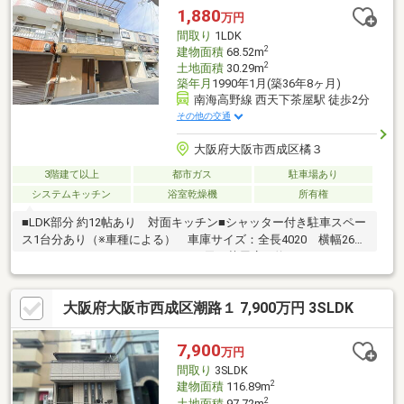
1,880
万円
間取り
1LDK
2
建物面積
68.52m
2
土地面積
30.29m
築年月
1990年1月(築36年8ヶ月)
南海高野線 西天下茶屋駅 徒歩2分
その他の交通
大阪府大阪市西成区橘３
3階建て以上
都市ガス
駐車場あり
システムキッチン
浴室乾燥機
所有権
■LDK部分 約12帖あり 対面キッチン■シャッター付き駐車スペー
ス1台分あり（※車種による） 車庫サイズ：全長4020 横幅2615
～LIFE INFORMATION～・ライフ西天下茶屋店 約636ｍ・ファミ
リーマート西成松二丁目店 約409ｍ※再建築不可物件
大阪府大阪市西成区潮路１ 7,900万円 3SLDK
7,900
万円
間取り
3SLDK
2
建物面積
116.89m
2
土地面積
97.72m