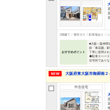
2階建て
都市ガス
駐車場あり
シ
■大阪～阪神間
鉄「東花園」駅
おすすめポイント
丁寧に使用され
◆駐車スペース
住宅街でありな
大阪府東大阪市御厨南２ 4,
中古住宅