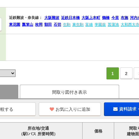
近鉄難波・奈良線：
大阪難波
近鉄日本橋
大阪上本町
鶴橋
今里
布施
河内
東花園
瓢箪山
枚岡
額田
石切
生駒
東生駒
富雄
学園前
菖蒲池
大和西大
1
2
間取り図付き表示
お気に入りに追加
資料請求
所在地/交通
間取
価格
（駅/バス 所要時間）
建物面