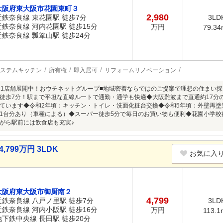
大阪府東大阪市花園東町３
2,980
近鉄奈良線 東花園駅 徒歩7分
3LD
近鉄奈良線 河内花園駅 徒歩15分
万円
79.34
近鉄奈良線 瓢箪山駅 徒歩24分
ステムキッチン
所有権
即入居可
リフォームリノベーション
11店舗展開中！おウチネットグループ■地域密着ならではのご提案で理想の住まい
徒歩7分！駅まで平坦な直線ルートで通勤・通学も快適◆大阪難波まで直通約17分
ています◆令和2年頃：キッチン・トイレ・洗面化粧台交換◆令和5年頃：外壁再
1台分あり（車種による）◆スーパー徒歩5分で毎日のお買い物も便利◆花園小学校
がら駅前には飲食店も充実♪
799万円 3LDK
お気に入
大阪府東大阪市御厨南２
4,799
近鉄奈良線 八戸ノ里駅 徒歩7分
3LD
近鉄奈良線 河内小阪駅 徒歩16分
万円
113.1
地下鉄中央線 長田駅 徒歩20分