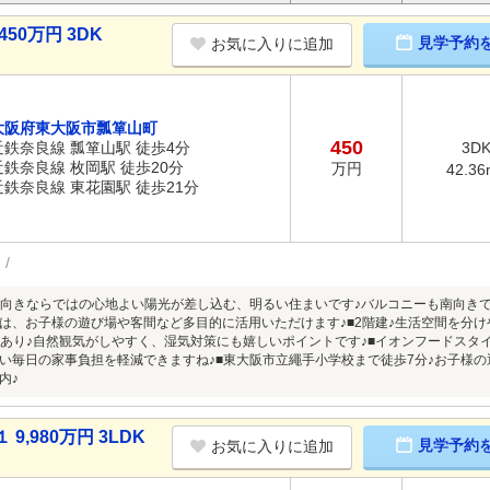
50万円 3DK
見学予約
お気に入りに追加
大阪府東大阪市瓢箪山町
450
近鉄奈良線 瓢箪山駅 徒歩4分
3D
近鉄奈良線 枚岡駅 徒歩20分
万円
42.36
近鉄奈良線 東花園駅 徒歩21分
南向きならではの心地よい陽光が差し込む、明るい住まいです♪バルコニーも南向きで
は、お子様の遊び場や客間など多目的に活用いただけます♪■2階建♪生活空間を分
窓あり♪自然観気がしやすく、湿気対策にも嬉しいポイントです♪■イオンフードスタ
い毎日の家事負担を軽減できますね♪■東大阪市立繩手小学校まで徒歩7分♪お子様の
内♪
,980万円 3LDK
見学予約
お気に入りに追加