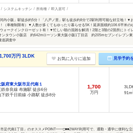
システムキッチン
所有権
即入居可
河内小阪」駅徒歩約5分！「八戸ノ里」駅も徒歩約8分で2駅利用可能な好立地！▼
！（車種制限有）▼人数が多くてもゆったり暮らせる5K！延床面積約106.6平米の
ウォークインクローゼット有！▼忙しい朝の混雑を解消！2階と3階の2箇所にトイ
イオンタウン小阪店 約642mローソン東大阪小阪1丁目店 約205mセブンイレブン
※接道調査中
700万円 3LDK
見学予約
お気に入りに追加
大阪府東大阪市足代南１
1,700
3LD
近鉄奈良線 布施駅 徒歩6分
万円
91m
地下鉄千日前線 小路駅 徒歩8分
阪市足代南1丁目」のオススメPOINT━━□■■2WAY利用可で、通勤・通学に便利