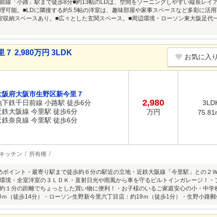
前線「小路」駅まで徒歩8分■約13帖のLDは、空間をゾーニングしやすい縦長レイ
理可能。■LDに隣接する約5.5帖の洋室は、趣味部屋や家事スペースなど多彩に活用
室収納スペースあり。■広々とした玄関スペース。■周辺環境・ローソン東大阪足代
2,980万円 3LDK
お気に入
大阪府大阪市生野区新今里７
2,980
地下鉄千日前線 小路駅 徒歩6分
3LD
近鉄大阪線 今里駅 徒歩6分
万円
75.81
近鉄奈良線 今里駅 徒歩6分
キッチン
所有権
めポイント・最寄り駅まで徒歩約６分の駅近の立地・近鉄大阪線「今里駅」との２
環境・全室洋室の３ＬＤＫ・直射日光や雨風から車を守るビルトインガレージ！・
約１分の距離でちょっとした買い物に便利！・お子様のいるご家庭安心の小・中学
00ｍ（徒歩14分）・ローソン生野新今里六丁目店：約19ｍ（徒歩1分）・生野小路郵