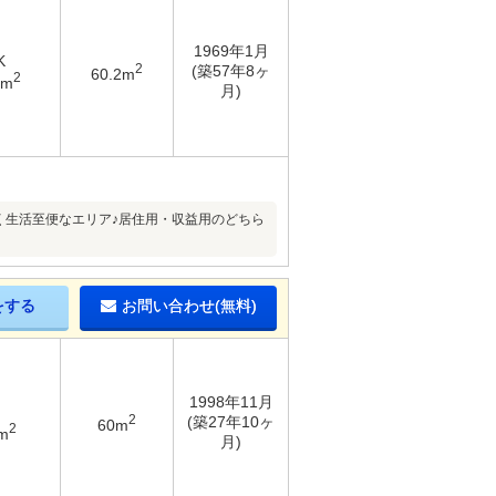
1969年1月
K
2
(築57年8ヶ
60.2m
2
3m
月)
く生活至便なエリア♪居住用・収益用のどちら
をする
お問い合わせ(無料)
1998年11月
2
(築27年10ヶ
60m
2
m
月)