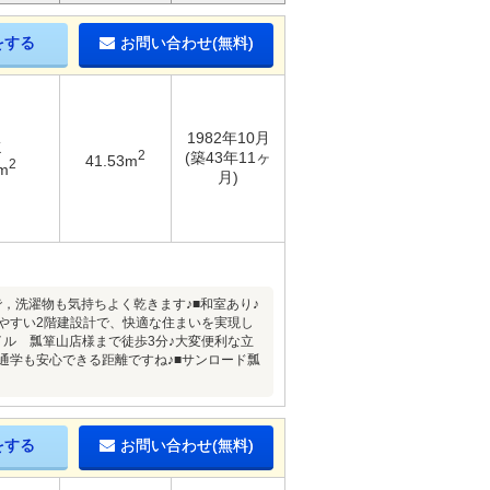
をする
お問い合わせ(無料)
1982年10月
K
2
(築43年11ヶ
41.53m
2
m
月)
，洗濯物も気持ちよく乾きます♪■和室あり♪
けやすい2階建設計で、快適な住まいを実現し
イル 瓢箪山店様まで徒歩3分♪大変便利な立
通学も安心できる距離ですね♪■サンロード瓢
をする
お問い合わせ(無料)