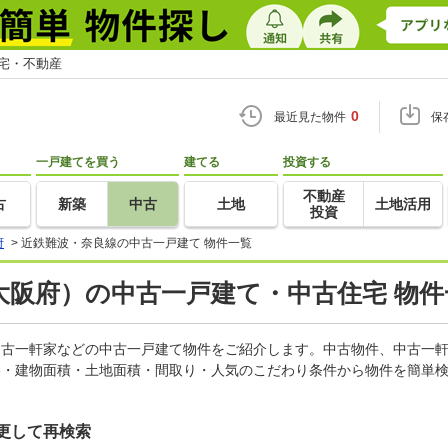
住宅・不動産
0
最近見た物件
保
一戸建てを買う
建てる
投資する
不動産
古
新築
中古
土地
土地活用
投資
府
>
近鉄難波・奈良線の中古一戸建て 物件一覧
大阪府）の中古一戸建て・中古住宅 物件
、中古一軒家などの中古一戸建て物件をご紹介します。中古物件、中古一
格・建物面積・土地面積・間取り・人気のこだわり条件から物件を簡単検
更して再検索