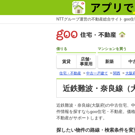
NTTグループ運営の不動産総合サイト goo
借りる
マンションを買う
店舗･
賃貸
新築
中
事業用
住宅・不動産
>
中古一戸建て
>
関西
>
大阪
近鉄難波・奈良線（
近鉄難波・奈良線(大阪府)の中古住宅
件情報を探すならgoo住宅・不動産。価
不動産がサポートします。
探したい物件の路線・検索条件を変