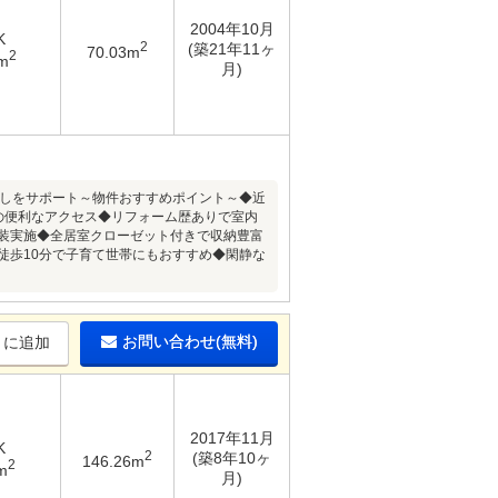
2004年10月
K
2
(築21年11ヶ
70.03m
2
m
月)
探しをサポート～物件おすすめポイント～◆近
の便利なアクセス◆リフォーム歴ありで室内
塗装実施◆全居室クローゼット付きで収納豊富
徒歩10分で子育て世帯にもおすすめ◆閑静な
お問い合わせ(無料)
りに追加
2017年11月
K
2
(築8年10ヶ
146.26m
2
m
月)