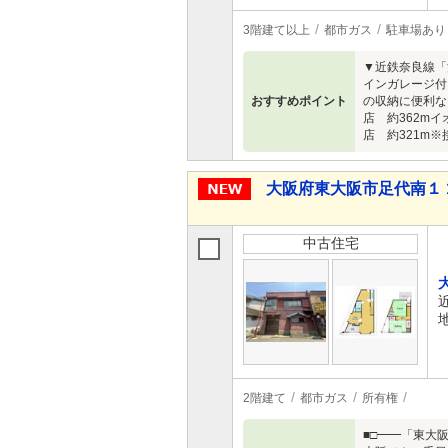
3階建て以上
都市ガス
駐車場あり
▼近鉄奈良線「
インガレージ付
おすすめポイント
の収納に便利な
店 約362m
店 約321m
大阪府東大阪市足代南１ 1,
中古住宅
2階建て
都市ガス
所有権
■□━━「東大