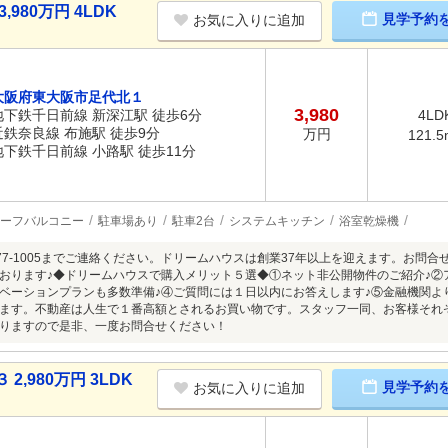
980万円 4LDK
見学予約
お気に入りに追加
大阪府東大阪市足代北１
3,980
地下鉄千日前線 新深江駅 徒歩6分
4LD
近鉄奈良線 布施駅 徒歩9分
万円
121.5
地下鉄千日前線 小路駅 徒歩11分
ーフバルコニー
駐車場あり
駐車2台
システムキッチン
浴室乾燥機
0-77-1005までご連絡ください。ドリームハウスは創業37年以上を迎えます。お
おります♪◆ドリームハウスで購入メリット５選◆①ネット非公開物件のご紹介♪②
ベーションプランも多数準備♪④ご質問には１日以内にお答えします♪⑤金融機関よ
ます。不動産は人生で１番高額とされるお買い物です。スタッフ一同、お客様それ
りますので是非、一度お問合せください！
,980万円 3LDK
見学予約
お気に入りに追加