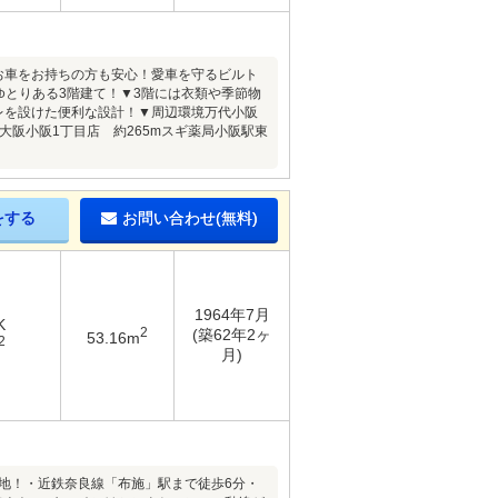
お車をお持ちの方も安心！愛車を守るビルト
ゆとりある3階建て！▼3階には衣類や季節物
レを設けた便利な設計！▼周辺環境万代小阪
東大阪小阪1丁目店 約265mスギ薬局小阪駅東
をする
お問い合わせ(無料)
1964年7月
K
2
(築62年2ヶ
53.16m
2
月)
な立地！・近鉄奈良線「布施」駅まで徒歩6分・