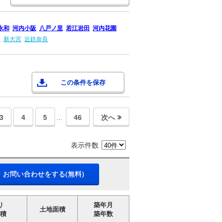
永和
河内小阪
八戸ノ里
若江岩田
河内花園
寺
新大宮
近鉄奈良
この条件を保存
3
4
5
46
次へ
…
表示件数
・お問い合わせをする(無料)
り
築年月
土地面積
積
築年数