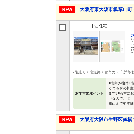
大阪府東大阪市瓢箪山町 4
中古住宅
2階建て
南道路
都市ガス
所有権
■南向き物件♪
くつろぎの和室
おすすめポイント
ます♪■浴室に
地なので、忙し
箪山まで徒歩圏
大阪府大阪市生野区鶴橋１ 9