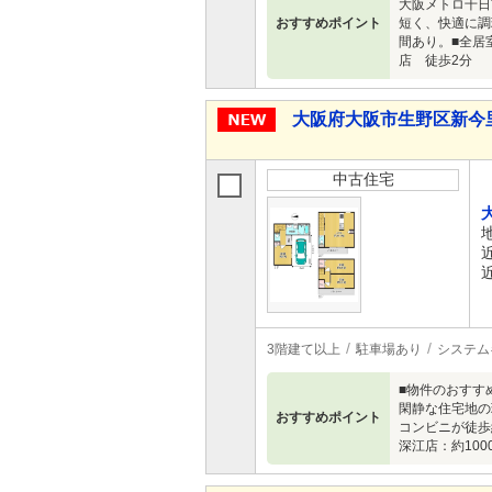
大阪メトロ千日
おすすめポイント
短く、快適に調
間あり。■全居
店 徒歩2分
大阪府大阪市生野区新今里７ 
中古住宅
3階建て以上
駐車場あり
システム
■物件のおすす
閑静な住宅地の
おすすめポイント
コンビニが徒歩
深江店：約10