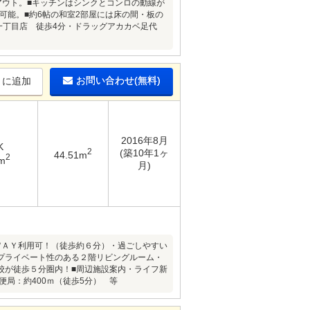
アウト。■キッチンはシンクとコンロの動線が
可能。■約6帖の和室2部屋には床の間・板の
一丁目店 徒歩4分・ドラッグアカカベ足代
お問い合わせ(無料)
りに追加
2016年8月
K
2
(築10年1ヶ
44.51m
2
m
月)
ＷＡＹ利用可！（徒歩約６分）・過ごしやすい
プライベート性のある２階リビングルーム・
校が徒歩５分圏内！■周辺施設案内・ライフ新
便局：約400ｍ（徒歩5分） 等