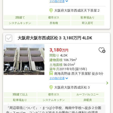
その他の交通
大阪府大阪市西成区天下茶屋２
2階建て
都市ガス
駐車場あり
システムキッチン
所有権
即入居可
大阪府大阪市西成区松３ 3,180万円 4LDK
3,180
万円
間取り
4LDK
2
建物面積
106.75m
2
土地面積
56.01m
築年月
2011年9月(築15年)
南海高野線 西天下茶屋駅 徒歩5分
その他の交通
大阪府大阪市西成区松３
3階建て以上
都市ガス
ルーフバルコニー
駐車場あり
システムキッチン
床暖房
『周辺環境について』・まつば小学校、梅南中学校へ徒歩２分圏
内・スーパー、コンビニなど徒歩５分圏内に揃う便利な住環境・