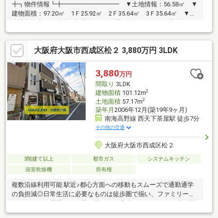
╋┓物件情報┗╋━━━━━━━━━ ▼土地情報：56.58㎡ ▼
建物面積：97.20㎡ 1Ｆ25.92㎡ 2Ｆ35.64㎡ 3Ｆ35.64㎡ ▼道
路情報：東側 公道 幅員約4.9ｍ 間口約4.2ｍ ▼平成29年8月
築╋┓おすすめポイント┗╋━━━━━━━━━ ▼三路線利用
可能 ▼車庫有 ※車庫：車種による
大阪府大阪市西成区松２ 3,880万円 3LDK
3,880
万円
間取り
3LDK
2
建物面積
101.12m
2
土地面積
57.17m
築年月
2006年12月(築19年9ヶ月)
南海高野線 西天下茶屋駅 徒歩7分
その他の交通
大阪府大阪市西成区松２
3階建て以上
都市ガス
システムキッチン
浴室乾燥機
所有権
複数沿線利用可能 駅近♪都心方面への移動もスムーズで通勤通学
の負担減◎日常生活に必要なものは徒歩圏で揃い、ファミリーに
もおすすめの環境です。落ち着いた住宅街でありながら、生活利
便性を確保しやすい立地☆---1階は一部を店舗としてお使い中のお