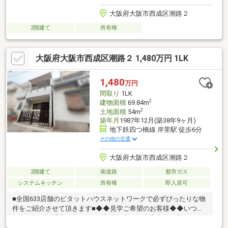
大阪府大阪市西成区潮路２
2階建て
所有権
大阪府大阪市西成区潮路２ 1,480万円 1LK
1,480
万円
間取り
1LK
2
建物面積
69.84m
2
土地面積
54m
築年月
1987年12月(築38年9ヶ月)
地下鉄四つ橋線 岸里駅 徒歩6分
その他の交通
大阪府大阪市西成区潮路２
2階建て
南道路
都市ガス
システムキッチン
所有権
即入居可
■全国633店舗のピタットハウスネットワークで必ずぴったりな物
件をご紹介させて頂きます■◆◆見学ご希望のお客様◆◆いつで
もお気軽にお問合せください♪◆◆住宅ローン審査に不安のある
方◆◆是非当社にご相談を！！お役に立ちます！！■ご自宅のお