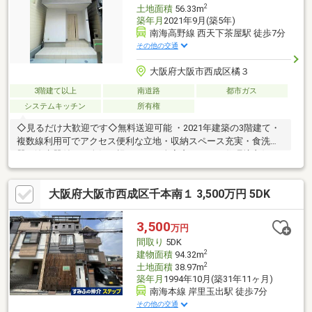
2
土地面積
56.33m
築年月
2021年9月(築5年)
南海高野線 西天下茶屋駅 徒歩7分
その他の交通
大阪府大阪市西成区橘３
3階建て以上
南道路
都市ガス
システムキッチン
所有権
◇見るだけ大歓迎です◇無料送迎可能 ・2021年建築の3階建て・
複数線利用可でアクセス便利な立地・収納スペース充実・食洗
器・浄水器付き・人気の橘エリア・全室窓あり！・住環境良好・
周辺環境充実◇レスポンスは迅速に◇交渉は全力です◆‐多忙なお
客様の「面倒だな」をフルサポート致します‐◆「とりあえず見た
大阪府大阪市西成区千本南１ 3,500万円 5DK
い」「他社でローンを断られた」「他社の物件もまとめて見てみ
たい」「相談だけしてみたい」「しっかり交渉してほしい」「無
駄を省きたい」等お気軽にご連絡下さいませ。
3,500
万円
間取り
5DK
2
建物面積
94.32m
2
土地面積
38.97m
築年月
1994年10月(築31年11ヶ月)
南海本線 岸里玉出駅 徒歩7分
その他の交通