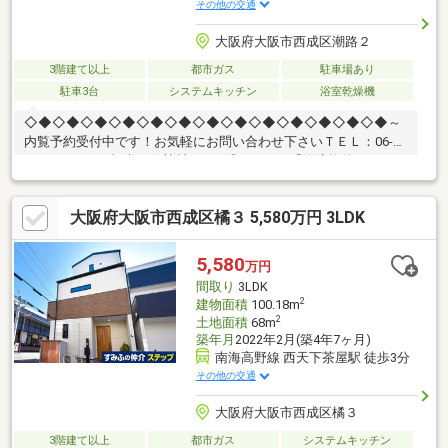
その他の交通
大阪府大阪市西成区潮路２
3階建て以上
都市ガス
駐車場あり
駐車3台
システムキッチン
浴室乾燥機
◇◆◇◆◇◆◇◆◇◆◇◆◇◆◇◆◇◆◇◆◇◆◇◆◇◆～
内覧予約受付中です！お気軽にお問い合わせ下さいＴＥＬ：06-
4701-9608 （担当：伊勢村）まで◎Point1 「築浅物件」 2019
年10月建築の築浅物件室内大変綺麗にお使いです。◎Point2
「南東角地」 リビング、全居室に明るい日差しが差し込みます♪
大阪府大阪市西成区橘３ 5,580万円 3LDK
また通風も良好です♪◎Point3 「インナーガレージ」 大切なお
車を雨に濡らさず駐車できます。 お車の無いご家庭は駐輪スペ
ースとしてお使いください♪◎Point4 「嬉しい設備が充実」 食
5,580
万円
洗器・ミストサウナ・浴室乾燥機、充実の設備で豊かな生活を。
間取り
3LDK
2
建物面積
100.18m
2
土地面積
68m
築年月
2022年2月(築4年7ヶ月)
南海高野線 西天下茶屋駅 徒歩3分
その他の交通
大阪府大阪市西成区橘３
3階建て以上
都市ガス
システムキッチン