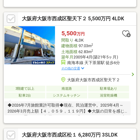
屋駅 徒歩6分・メトロ四ツ橋線 岸里駅 徒歩10分◆ 買い物
にも便利な立地 ◆・カナート 徒歩5分・ファミリーマート
徒歩1分◆ お子様も安心の通学圏 ◆・天下茶屋小学校 徒歩4
大阪府大阪市西成区聖天下２ 5,500万円 4LDK
分・天下茶屋中学校 徒歩12分
5,500
万円
間取り
4LDK
2
建物面積
97.03m
2
土地面積
62.83m
築年月
2005年4月(築21年5ヶ月)
南海本線 天下茶屋駅 徒歩6分
その他の交通
大阪府大阪市西成区聖天下２
3階建て以上
南道路
駐車場あり
駐車2台
システムキッチン
浴室乾燥機
◆2026年7月旅館業許可取得◆現在、民泊運営中。2025年4月～
2026年3月売上額【４，０５９，１１９円】◆大阪の日常を感じ
ながら、畳のあるお部屋で、ゆっくり過ごしていただけます。◆
オール電化◆車庫付き※車種による◆3階建て4LDK◆大阪メトロ
堺筋線・南海電鉄南海本線「天下茶屋」駅徒歩6分◆築年月2005
大阪府大阪市西成区松１ 6,280万円 3SLDK
年4月