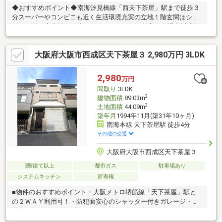
◆おすすめポイント◆南海汐見橋線「西天下茶屋」駅まで徒歩３
分スーパーやコンビニも近く生活環境充実の立地１階玄関はシャ
ッター付き◆支払い例◆１，７８０万円 お借入れの場合返済年
数５０年 実行金利０．８９％ 月々返済額：３６，７６６
円 ご検討の参考にしてください♪
大阪府大阪市西成区天下茶屋３ 2,980万円 3LDK
2,980
万円
間取り
3LDK
2
建物面積
89.03m
2
土地面積
44.09m
築年月
1994年11月(築31年10ヶ月)
南海本線 天下茶屋駅 徒歩4分
その他の交通
大阪府大阪市西成区天下茶屋３
3階建て以上
都市ガス
駐車場あり
システムキッチン
所有権
■物件のおすすめポイント・大阪メトロ堺筋線「天下茶屋」駅と
の２ＷＡＹ利用可！・防犯面安心のシャッター付きガレージ・全
居室に収納付き！・プライベート性のある２階リビングルーム・
スーパー、コンビニが徒歩約４分圏内の買い物便利な立地！・前