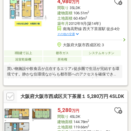
4,980
万円
ます。●不動産に関するお悩み等、なんでもお気軽にご相談くだ
間取り
3SLDK
さいませ！
2
建物面積
106.51m
2
土地面積
60.45m
築年月
2012年9月(築14年)
南海高野線 西天下茶屋駅 徒歩4分
その他の交通
大阪府大阪市西成区松３
3階建て以上
都市ガス
システムキッチン
浴室乾燥機
所有権
買い物施設や飲食店が点在するエリア♪徒歩圏で生活が完結する環
境です。静かな住環境ながらも都市部へのアクセスを確保できる
立地☆大阪市内各方面への移動がスムーズです！室内は使いやす
い３LDK♪カウンタータイプのキッチンで日当たりの良いリビング
スペースの様子を家事をしながら見守れる安心感があります。床
大阪府大阪市西成区天下茶屋１ 5,280万円 4SLDK
暖房、食洗機、浴室乾燥など日々の暮らしがより快適になる設備
も完備！シンプルな内装でインテリア選びもしやすく、入居後の
アレンジもしやすいのがポイント♪暮らしやすさを実感できるおす
5,280
万円
すめの物件です☆
間取り
4SLDK
2
建物面積
144.78m
2
土地面積
119.66m