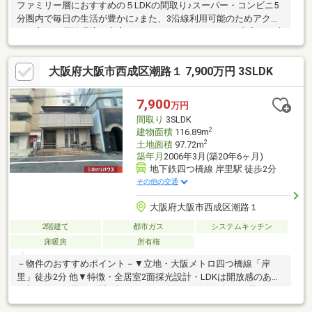
ファミリー層におすすめの５LDKの間取り♪スーパー・コンビニ5
分圏内で毎日の生活が豊かに♪また、3沿線利用可能のためアクセ
スが良好で周辺環境が充実しております♪～リフォーム内容～・水
回り入れ替え(キッチン・洗面・浴室・トイレ)・クロス貼り替
え・LDKフローリング張り替え・洗面・トイレCF貼り替え・ハウ
大阪府大阪市西成区潮路１ 7,900万円 3SLDK
スクリーニング駅近♪大都心まですぐ近く♪天下茶屋駅からなんば
駅まで電車で5分♪岸里駅から西梅田まで電車で15分♪8帖のお部屋
と7.5帖のお部屋はロフトがあり収納もたくさんで安心です♪是非
7,900
万円
ご気軽にお問い合わせください♪
間取り
3SLDK
2
建物面積
116.89m
2
土地面積
97.72m
築年月
2006年3月(築20年6ヶ月)
地下鉄四つ橋線 岸里駅 徒歩2分
その他の交通
大阪府大阪市西成区潮路１
2階建て
都市ガス
システムキッチン
床暖房
所有権
－物件のおすすめポイント－▼立地・大阪メトロ四つ橋線「岸
里」徒歩2分 他▼特徴・全居室2面採光設計・LDKは開放感のある
一部吹抜け仕様・1階部分は引き戸を採用・動線が短く作業しやす
いL字型キッチン・客間としても利用可能な和室は床の間・バルコ