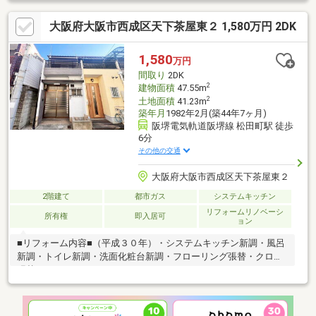
迎えはもちろん、最寄りの駅などご指定でのお待ち合わせも可能
大阪府大阪市西成区天下茶屋東２ 1,580万円 2DK
です♪ お客様のご条件をお聞かせいただければ他の物件や周辺環
境も一緒にご案内させていただきます！■是非一度お問い合わせ
ください■
1,580
万円
間取り
2DK
2
建物面積
47.55m
2
土地面積
41.23m
築年月
1982年2月(築44年7ヶ月)
阪堺電気軌道阪堺線 松田町駅 徒歩
6分
その他の交通
大阪府大阪市西成区天下茶屋東２
2階建て
都市ガス
システムキッチン
リフォームリノベーシ
所有権
即入居可
ョン
■リフォーム内容■（平成３０年）・システムキッチン新調・風呂
新調・トイレ新調・洗面化粧台新調・フローリング張替・クロス
張替