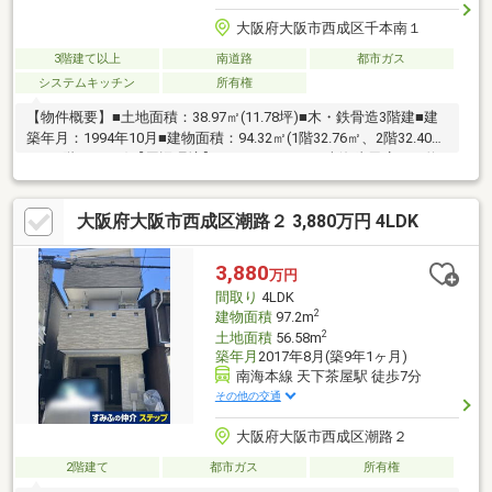
大阪府大阪市西成区千本南１
3階建て以上
南道路
都市ガス
システムキッチン
所有権
【物件概要】■土地面積：38.97㎡(11.78坪)■木・鉄骨造3階建■建
築年月：1994年10月■建物面積：94.32㎡(1階32.76㎡、2階32.40
㎡、3階29.16㎡)【周辺環境】■マックスバリュ南海岸里店まで約
550ｍ/徒歩7分■デイリーヤマザキ西成岸里店まで約300ｍ/徒歩4
分■西成千本南郵便局まで約230ｍ/徒歩3分■大阪市立千本小学校
大阪府大阪市西成区潮路２ 3,880万円 4LDK
まで約270ｍ/徒歩4分■大阪市立成南中学校まで約400ｍ/徒歩5分■
田端公園まで約160ｍ/徒歩2分【交通アクセス】■南海電鉄南海本
線「岸里玉出」駅まで徒歩7分■大阪メトロ四つ橋線「岸里」駅ま
3,880
万円
で徒歩8分■大阪メトロ堺筋線「天下茶屋」駅まで徒歩15分
間取り
4LDK
2
建物面積
97.2m
2
土地面積
56.58m
築年月
2017年8月(築9年1ヶ月)
南海本線 天下茶屋駅 徒歩7分
その他の交通
大阪府大阪市西成区潮路２
2階建て
都市ガス
所有権