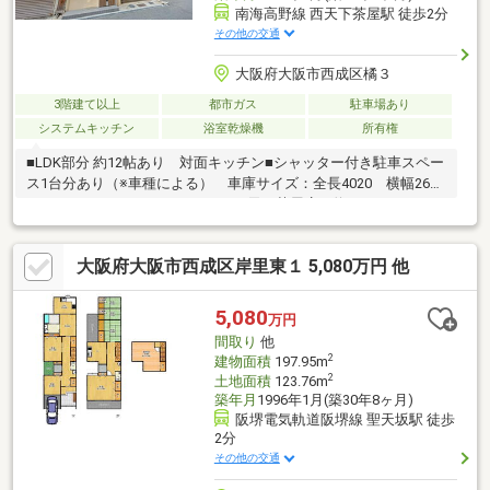
南海高野線 西天下茶屋駅 徒歩2分
その他の交通
大阪府大阪市西成区橘３
3階建て以上
都市ガス
駐車場あり
システムキッチン
浴室乾燥機
所有権
■LDK部分 約12帖あり 対面キッチン■シャッター付き駐車スペー
ス1台分あり（※車種による） 車庫サイズ：全長4020 横幅2615
～LIFE INFORMATION～・ライフ西天下茶屋店 約636ｍ・ファミ
リーマート西成松二丁目店 約409ｍ※再建築不可物件
大阪府大阪市西成区岸里東１ 5,080万円 他
5,080
万円
間取り
他
2
建物面積
197.95m
2
土地面積
123.76m
築年月
1996年1月(築30年8ヶ月)
阪堺電気軌道阪堺線 聖天坂駅 徒歩
2分
その他の交通