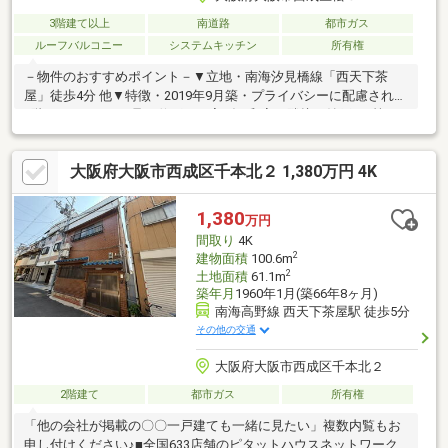
3階建て以上
南道路
都市ガス
ルーフバルコニー
システムキッチン
所有権
－物件のおすすめポイント－▼立地・南海汐見橋線「西天下茶
屋」徒歩4分 他▼特徴・2019年9月築・プライバシーに配慮された
2階LDK・LDKには足を伸ばして寛げる和室が隣接・納戸が3箇
所、多用途に活用可・WIC・SIC等、収納豊富・約12帖のバルコニ
ー含む、南面バルコニー2か所有・駐車1台可(車種による)▼設
大阪府大阪市西成区千本北２ 1,380万円 4K
備・1616サイズの浴室・トイレ2か所▼周辺環境・食品館アプロ
天下茶屋店 徒歩5分(約400m)・大阪市立橘小学校 徒歩5分(約
400m)■ ご希望の住まい探しをお手伝いします ━━━━━・・・
1,380
万円
物件の詳細・ご相談はお気軽にお問い合わせください。
間取り
4K
2
建物面積
100.6m
2
土地面積
61.1m
築年月
1960年1月(築66年8ヶ月)
南海高野線 西天下茶屋駅 徒歩5分
その他の交通
大阪府大阪市西成区千本北２
2階建て
都市ガス
所有権
「他の会社が掲載の〇〇一戸建ても一緒に見たい」複数内覧もお
申し付けください♪■全国633店舗のピタットハウスネットワーク