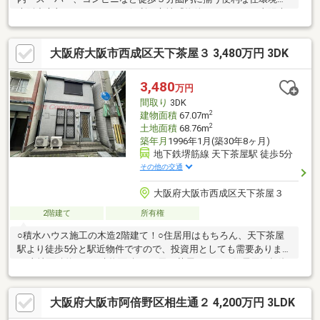
大阪中心部へのアクセスが便利な立地『物件について』・太陽光
発電システム搭載！エコで安心な暮らし☆・収納スペースが豊富
な４ＬＤＫ＋ガレージ・２階部分ＬＤＫと水廻りにつき生活動線
大阪府大阪市西成区天下茶屋３ 3,480万円 3DK
がスムーズ・屋上バルコニーあり☆住宅ローンについても広い視
野と豊富な知識でご提案致します！・住宅ローンが通るかどうか
不安…などお気軽にお問い合わせください。☆『資金計画書』の
3,480
万円
無料作成も実施中☆☆当社について・ご不安点ゼロを目標に接客
間取り
3DK
を心掛けています！
2
建物面積
67.07m
2
土地面積
68.76m
築年月
1996年1月(築30年8ヶ月)
地下鉄堺筋線 天下茶屋駅 徒歩5分
その他の交通
大阪府大阪市西成区天下茶屋３
2階建て
所有権
○積水ハウス施工の木造2階建て！○住居用はもちろん、天下茶屋
駅より徒歩5分と駅近物件ですので、投資用としても需要あります
♪○土地面積約68㎡○建物面積67.㎡天下茶屋エリアで住居用・投資
用でお探しの方は是非お問い合わせ下さいませ♪
大阪府大阪市阿倍野区相生通２ 4,200万円 3LDK