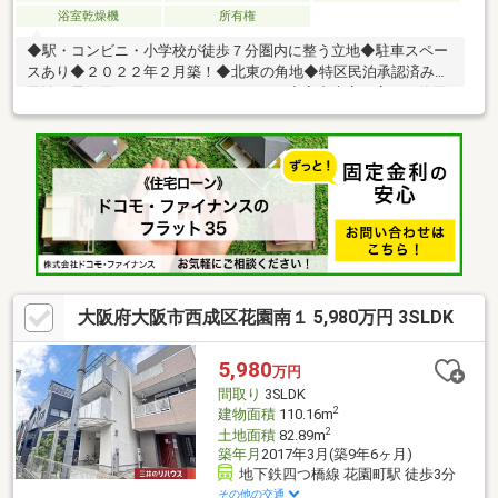
浴室乾燥機
所有権
◆駅・コンビニ・小学校が徒歩７分圏内に整う立地◆駐車スペー
スあり◆２０２２年２月築！◆北東の角地◆特区民泊承認済み。
民泊・居住用としていかがでしょうか。◆室内大変丁寧にご使用
です。是非、ご内覧くださいませ。
大阪府大阪市西成区花園南１ 5,980万円 3SLDK
5,980
万円
間取り
3SLDK
2
建物面積
110.16m
2
土地面積
82.89m
築年月
2017年3月(築9年6ヶ月)
地下鉄四つ橋線 花園町駅 徒歩3分
その他の交通