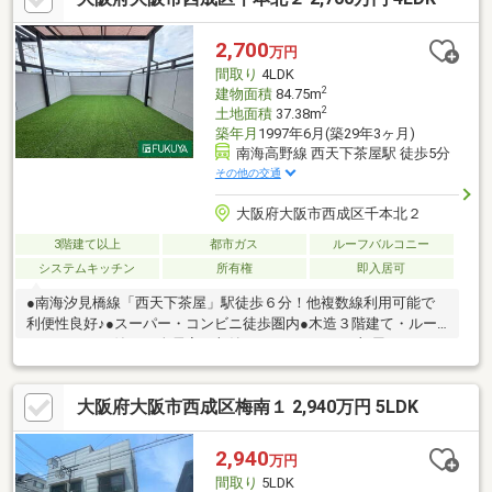
2,700
万円
間取り
4LDK
2
建物面積
84.75m
2
土地面積
37.38m
築年月
1997年6月(築29年3ヶ月)
南海高野線 西天下茶屋駅 徒歩5分
その他の交通
大阪府大阪市西成区千本北２
3階建て以上
都市ガス
ルーフバルコニー
システムキッチン
所有権
即入居可
●南海汐見橋線「西天下茶屋」駅徒歩６分！他複数線利用可能で
利便性良好♪●スーパー・コンビニ徒歩圏内●木造３階建て・ルー
フバルコニー付き♪●全居室に収納スペースあり、お部屋をスッキ
リお片付けできますね♪●2階にリビングを設けることにより、プ
ライベート性も確保しつつ、道路からの視線も気にせずにゆった
大阪府大阪市西成区梅南１ 2,940万円 5LDK
りとお過ごしいただけます。※４階部分に未登記有
2,940
万円
間取り
5LDK