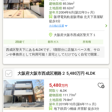
2
建物面積
85.36m
2
土地面積
83.62m
築年月
2004年6月(築22年3ヶ月)
阪堺電気軌道阪堺線 北天下茶屋駅
徒歩3分
その他の交通
大阪府大阪市西成区聖天下１
2階建て
都市ガス
所有権
西成区聖天下にある4LDKです。1階部分に店舗スペース有、サロ
ンや事務所として利用可能！居宅としてだけでなく自宅で開業し
たい方にもおすすめの物件です♪広々リビングにはシステムキッチ
ン採用で生活動線をスムーズに。ゆったりスペースのある洗面所
とバスルームもポイントです！玄関は吹き抜けになっているので
大阪府大阪市西成区潮路２ 5,480万円 4LDK
解放感有☆天下茶屋小学校まで徒歩1分、天下茶屋中学校まで徒
歩12分。周辺にはスーパーやドラッグストア、コンビニなど有で
お買い物も便利です。内見等お気軽にお問い合わせください。
5,480
万円
間取り
4LDK
2
建物面積
111.77m
2
土地面積
79.8m
築年月
2019年10月(築6年11ヶ月)
地下鉄四つ橋線 岸里駅 徒歩3分