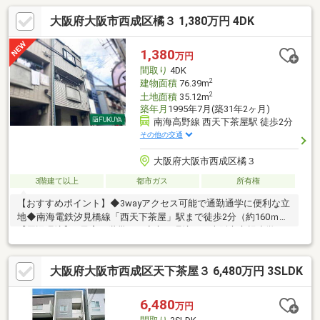
大阪府大阪市西成区橘３ 1,380万円 4DK
1,380
万円
間取り
4DK
2
建物面積
76.39m
2
土地面積
35.12m
築年月
1995年7月(築31年2ヶ月)
南海高野線 西天下茶屋駅 徒歩2分
その他の交通
大阪府大阪市西成区橘３
3階建て以上
都市ガス
所有権
【おすすめポイント】◆3wayアクセス可能で通勤通学に便利な立
地◆南海電鉄汐見橋線「西天下茶屋」駅まで徒歩2分（約160ｍ）
【周辺環境】―子育て世帯にも安心の環境－・大阪市立橘小学
校 約400ｍ大阪市立天下茶屋中学校 約650ｍ―ちょっとしたお
買い物に便利―・食品館アプロ天下茶屋店 約230ｍ・ライフ西天
大阪府大阪市西成区天下茶屋３ 6,480万円 3SLDK
下茶屋店 約650ｍ・ファミリーマート西成松二丁目店 約450
ｍ・西成橘郵便局 約450ｍ・ローソン西成松三丁目店 約520ｍ
6,480
万円