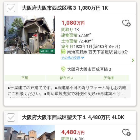
ニー付・全居室に収納を設置▼設備・床暖房(LDK・洗面室・1階
大阪府大阪市西成区橘３ 1,080万円 1K
主寝室・2階洋室)・食洗機・浄水器・トイレ2ヶ所▼周辺環境・サ
ンディ岸里駅前店 徒歩1分(約50m)・大阪市立岸里小学校 徒歩3分
(約190m)■ ご希望の住まい探しをお手伝いします
1,080
万円
━━━━━・・・物件の詳細・ご相談はお気軽にお問い合わせく
間取り
1K
ださい。
2
建物面積
27.6m
2
土地面積
72.46m
築年月
1923年1月(築103年8ヶ月)
南海高野線 西天下茶屋駅 徒歩3分
その他の交通
大阪府大阪市西成区橘３
平屋
都市ガス
所有権
●平屋建ての戸建てです。●再建築不可の為リフォーム等もお気軽
にご相談ください。●周辺環境充実で利便性良好♪※再建築不可
【周辺環境】●ローソン 西成松三丁目店 徒歩約7分●食品館アプ
ロ 天下茶屋店 徒歩約5分●ライフ西天下茶屋店 徒歩約9分●橘第
3公園 徒歩約3分●スーパー玉出 岸里店 徒歩約14分
大阪府大阪市西成区聖天下１ 4,480万円 4LDK
4,480
万円
間取り
4LDK