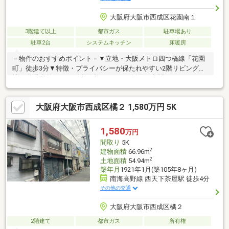
大阪府大阪市西成区花園南１
3階建て以上
都市ガス
駐車場あり
駐車2台
システムキッチン
床暖房
－物件のおすすめポイント－▼立地・大阪メトロ四つ橋線「花園
町」徒歩3分▼特徴・プライバシーが保たれやすい2階リビング設
計・床暖房付のLDK、対面式キッチンを採用・玄関がスッキリと
片付くSC有・約5.2帖納戸は収納付で多彩に利用可能・2・3階に
バルコ二―を設置・ハイルーフ車駐車可能(サイズ制限有・車種に
大阪府大阪市西成区橘２ 1,580万円 5K
よる)▼周辺環境・イズミヤ 徒歩3分(約200m)・新今宮小学校 徒歩
10分(約770m)※敷地の一部は容積率400%(前面道路幅により240％
に制限)■ ご希望の住まい探しをお手伝いします ━━━━━・・・
1,580
万円
物件の詳細・ご相談はお気軽にお問い合わせください。
間取り
5K
2
建物面積
66.96m
2
土地面積
54.94m
築年月
1921年1月(築105年8ヶ月)
南海高野線 西天下茶屋駅 徒歩4分
その他の交通
大阪府大阪市西成区橘２
2階建て
都市ガス
所有権