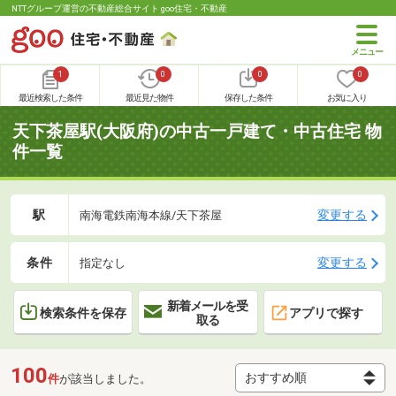
NTTグループ運営の不動産総合サイト goo住宅・不動産
1
0
0
0
最近検索した条件
最近見た物件
保存した条件
お気に入り
天下茶屋駅(大阪府)の中古一戸建て・中古住宅 物
件一覧
駅
変更する
南海電鉄南海本線/天下茶屋
条件
変更する
指定なし
新着メールを受
検索条件を保存
アプリで探す
取る
100
件
が該当しました。