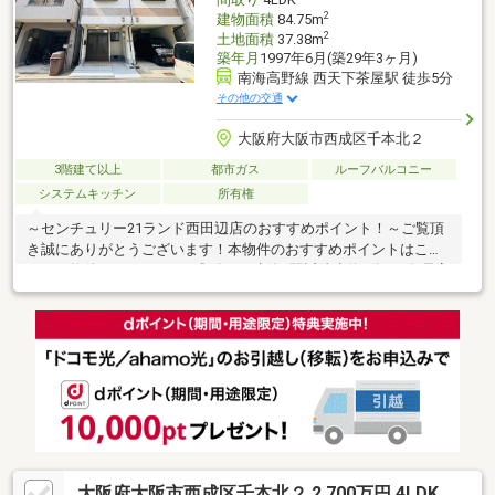
2
建物面積
84.75m
2
土地面積
37.38m
築年月
1997年6月(築29年3ヶ月)
南海高野線 西天下茶屋駅 徒歩5分
その他の交通
大阪府大阪市西成区千本北２
3階建て以上
都市ガス
ルーフバルコニー
システムキッチン
所有権
～センチュリー21ランド西田辺店のおすすめポイント！～ご覧頂
き誠にありがとうございます！本物件のおすすめポイントはこち
ら！＜物件について＞●平成9年6月建築●駅近徒歩約5分！●各居室
に収納有！＜立地＞●南海汐見橋線「西天下茶屋」駅より徒歩約5
分お気軽にお問い合わせください！＜センチュリー21ランドにつ
いて＞●センチュリー21ランド西田辺店は・・・ お客様のニー
ズに寄り添い、大切なお住まいのご購入に最後まで伴走いたしま
す！●リフォームのご相談も承っております。●不動産に関するお
悩み等、なんでもお気軽にご相談くださいませ！
大阪府大阪市西成区千本北２ 2,700万円 4LDK