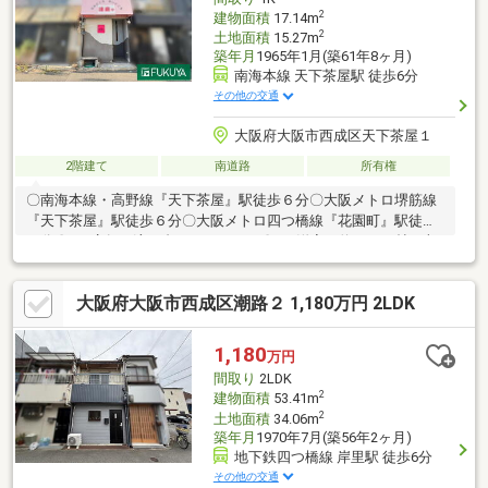
2
建物面積
17.14m
2
土地面積
15.27m
築年月
1965年1月(築61年8ヶ月)
南海本線 天下茶屋駅 徒歩6分
その他の交通
大阪府大阪市西成区天下茶屋１
2階建て
南道路
所有権
〇南海本線・高野線『天下茶屋』駅徒歩６分〇大阪メトロ堺筋線
『天下茶屋』駅徒歩６分〇大阪メトロ四つ橋線『花園町』駅徒歩
９分〇１F店舗：流し台、トイレあり〇２F洋室：約６．１帖、収
納スペースあり、南向きの窓あり〇周辺環境充実〇空家につきゆ
っくりご内覧いただけます〇詳細はお気軽にお問い合わせくださ
大阪府大阪市西成区潮路２ 1,180万円 2LDK
い◆築年月不詳 ◆増築未登記有■ 90店舗以上のFUKUYAネット
ワークでサポートいたします！ ■■ 家を買うとき・売るときは
福屋不動産販売 難波店にお任せください。 ■■ 皆様のご来店を
1,180
万円
難波店スタッフ一同心よりお待ち申し上げます。 ■
間取り
2LDK
2
建物面積
53.41m
2
土地面積
34.06m
築年月
1970年7月(築56年2ヶ月)
地下鉄四つ橋線 岸里駅 徒歩6分
その他の交通