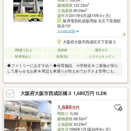
間取り
3SLDK
2
建物面積
122.22m
2
土地面積
89.55m
築年月
2011年6月(築15年3ヶ月)
阪堺電気軌道阪堺線 北天下茶屋駅
徒歩1分
その他の交通
大阪府大阪市西成区天下茶屋３
3階建て以上
南道路
都市ガス
駐車場あり
駐車2台
システムキッチン
◆ファミリーにおすすめ！◆保育施設、小学校近☆ご家族が安心
して暮らせるお家☆周辺も車通りが控えめでお子さま世帯にも安
心の環境♪駅近ながらも駅前の喧騒を感じさせない落ち着いた住環
境です！---浴室乾燥、食洗機など生活が便利になる設備揃ってい
ます☆納戸スペースは収納としてすっきりした空間づくりはもち
大阪府大阪市西成区橘３ 1,680万円 1LDK
ろん居室としても使えるのでライフステージに合わせた柔軟性が
魅力的♪
1,680
万円
間取り
1LDK
2
建物面積
68.52m
2
土地面積
30.29m
築年月
1990年1月(築36年8ヶ月)