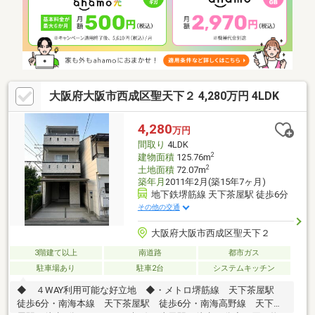
大阪府大阪市西成区聖天下２ 4,280万円 4LDK
4,280
万円
間取り
4LDK
2
建物面積
125.76m
2
土地面積
72.07m
築年月
2011年2月(築15年7ヶ月)
地下鉄堺筋線 天下茶屋駅 徒歩6分
その他の交通
大阪府大阪市西成区聖天下２
3階建て以上
南道路
都市ガス
駐車場あり
駐車2台
システムキッチン
◆ ４WAY利用可能な好立地 ◆・メトロ堺筋線 天下茶屋駅
徒歩6分・南海本線 天下茶屋駅 徒歩6分・南海高野線 天下茶