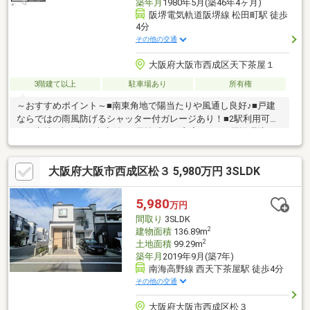
築年月
1980年5月(築46年4ヶ月)
阪堺電気軌道阪堺線 松田町駅 徒歩
4分
その他の交通
大阪府大阪市西成区天下茶屋１
3階建て以上
駐車場あり
所有権
～おすすめポイント～■南東角地で陽当たりや風通し良好♪■戸建
ならではの雨風防げるシャッター付ガレージあり！■2駅利用可能
な好立地■事務所・車庫付き■風情感じる和室あり♪～周辺環境
～・スーパーまで徒歩約3分・コンビニまで徒歩約2分・郵便局ま
で徒歩約4分・病院まで徒歩約3分天下茶屋駅前商店街まで徒歩約
大阪府大阪市西成区松３ 5,980万円 3SLDK
6分と便利な施設が充実！公園も近く子育て世代にもおすすめ♪ぜ
ひ一度ご覧になってみませんか♪住宅ローンなどの資金計画もお気
軽にご相談ください！お問合せお待ちしております♪
5,980
万円
間取り
3SLDK
2
建物面積
136.89m
2
土地面積
99.29m
築年月
2019年9月(築7年)
南海高野線 西天下茶屋駅 徒歩4分
その他の交通
大阪府大阪市西成区松３