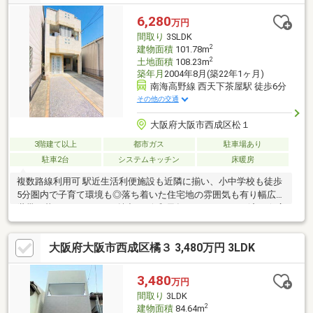
6,280
万円
間取り
3SLDK
2
建物面積
101.78m
2
土地面積
108.23m
築年月
2004年8月(築22年1ヶ月)
南海高野線 西天下茶屋駅 徒歩6分
その他の交通
大阪府大阪市西成区松１
3階建て以上
都市ガス
駐車場あり
駐車2台
システムキッチン
床暖房
複数路線利用可 駅近生活利便施設も近隣に揃い、小中学校も徒歩
5分圏内で子育て環境も◎落ち着いた住宅地の雰囲気も有り幅広い
世帯が暮らしやすいのが魅力♪---令和元年フルリフォーム済み☆広
い納戸スペースがあり、収納スペースとしてはもちろん居室とし
ても活用できます。LDKは二面採光で陽当たりもよく生活スタイ
大阪府大阪市西成区橘３ 3,480万円 3LDK
ルに合わせて柔軟に空間を使えるつくり 居室には収納完備！シン
プルで使いやすく多用途に対応できます。屋根付きのゆとりある
ベランダや駐車スペースなどファミリー層におすすめのお家で
3,480
万円
す！
間取り
3LDK
2
建物面積
84.64m