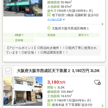
2
建物面積
50.96m
2
土地面積
58.47m
築年月
1926年1月(築100年8ヶ月)
地下鉄四つ橋線 花園町駅 徒歩5分
その他の交通
大阪府大阪市西成区梅南１
2階建て
南道路
都市ガス
所有権
【アピールポイント】◎民泊向き物件！！◎室内丁寧に使用され
ています！◎好立地！！◎周辺環境充実！！
大阪府大阪市西成区天下茶屋２ 3,180万円 3LDK
3,180
万円
間取り
3LDK
2
建物面積
105.49m
2
土地面積
74.67m
築年月
1963年1月(築63年8ヶ月)
南海本線 天下茶屋駅 徒歩5分