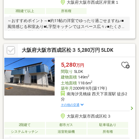
大阪府大阪市西成区岸里東１
3階建て以上
所有権
～おすすめポイント～■約11帖の洋室でゆったり過ごせますね♪■
風情感じる和室あり■L字型キッチンではスペース広々♪■たくさん
収納可能な屋根裏収納あり♪■中庭あり■戸建ならではの駐車スペ
ースあり♪～周辺環境～・コンビニまで徒歩約3分・スーパーまで
徒歩約4分・病院まで徒歩約11分・郵便局まで徒歩約6分天下茶屋
大阪府大阪市西成区松３ 5,280万円 5LDK
小学校まで徒歩約8分とお子様の通いやすい距離♪公園も近く、子
育て世代の方にもおすすめ！その他、周辺には生活に便利な施設
が充実！ぜひ、一度ご覧になってみませんか♪ 住宅ローンや資金
5,280
万円
計画などお気軽にご相談ください！お気軽にお問合せください！
間取り
5LDK
2
建物面積
149m
2
土地面積
118.6m
築年月
2009年9月(築17年)
南海汐見橋線 西天下茶屋駅 徒歩2
分
その他の交通
大阪府大阪市西成区松３
2階建て
都市ガス
駐車場あり
システムキッチン
浴室乾燥機
所有権