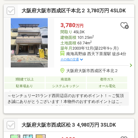
道幅員約４ｍとゆとりある広さ■周辺施設案内・デイリーカナー
大阪府大阪市西成区千本北２ 3,780万円 4SLDK
トイズミヤ岸里店：約240ｍ（徒歩4分）・ファミリマート天下茶
屋三丁目店：約180ｍ（徒歩3分）・ダイコクドラッグ天下茶屋駅
前店：約300ｍ（徒歩4分）・西成天下茶屋郵便局：約350ｍ（徒
3,780
万円
歩5分） 等
間取り
4SLDK
2
建物面積
101.25m
2
土地面積
63.74m
築年月
2003年12月(築22年9ヶ月)
南海高野線 西天下茶屋駅 徒歩4分
その他の交通
大阪府大阪市西成区千本北２
3階建て以上
南道路
都市ガス
駐車場あり
システムキッチン
オール電化
～センチュリー21ランド西田辺店のおすすめポイント！～ご覧頂
き誠にありがとうございます！本物件のおすすめポイントはこち
ら！＜物件について＞■床暖房設備があり、リビングも広く日当
たり良好です■室内の家具も新しく、ご希望があればサービス品
としてお渡し可能ですお気軽にお問い合わせください！＜センチ
大阪府大阪市西成区松３ 4,980万円 3SLDK
ュリー21ランドについて＞●センチュリー21ランド西田辺店
は・・・ お客様のニーズに寄り添い、大切なお住まいのご購入
に最後まで伴走いたします！●リフォームのご相談も承っており