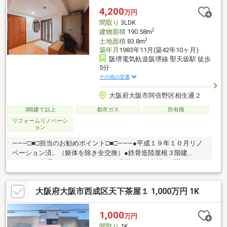
4,200
万円
間取り
3LDK
2
建物面積
190.58m
2
土地面積
83.8m
築年月
1983年11月(築42年10ヶ月)
阪堺電気軌道阪堺線 聖天坂駅 徒歩
5分
その他の交通
大阪府大阪市阿倍野区相生通２
3階建て以上
都市ガス
所有権
リフォームリノベーシ
ョン
―――□■□担当のお勧めポイント□■□―――●平成１９年１０月リノ
ベーション済。（躯体を除き全交換）●鉄骨造陸屋根３階建
―――□■□交通アクセス□■□―――●阪堺電気軌道阪堺線「聖天坂」
駅徒歩５分●阪堺電気軌道上町線「北畠」駅徒歩１０分●南海電鉄
南海本線「天下茶屋」駅徒歩１４分
大阪府大阪市西成区天下茶屋１ 1,000万円 1K
1,000
万円
間取り
1K