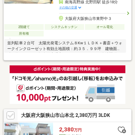
南海高野線 北野田駅 徒歩18分
その他の交通
大阪府大阪狭山市東野中３
2階建て
システムキッチン
オール電化
所有権
並列駐車２台可 太陽光発電システム８Kw１ＬＤＫ＋書斎＋ウォ
ークインクローゼット有効土地面積：約３５．９９坪 建物面
積：約２０．５４坪全館床暖房 システムキッチン（食洗機付）
１階玄関にも洗面台有２４時間換気ペアガラス駐車スペースに宅
配BOX有普通車２台可２方道路
大阪府大阪狭山市山本北 2,380万円 3LDK
2,380
万円