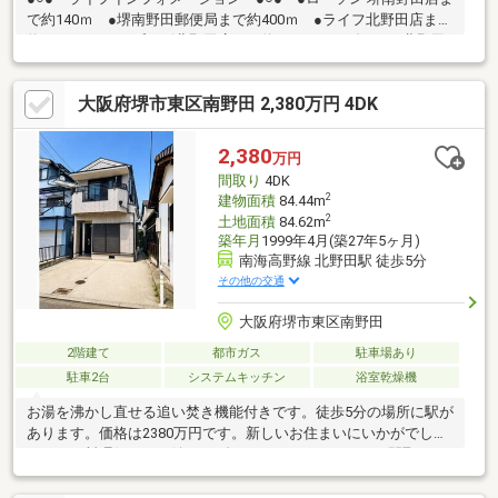
で約140ｍ ●堺南野田郵便局まで約400ｍ ●ライフ北野田店まで
約750ｍ ●サンプラザ北野田店まで約1000ｍ ●ダイエー北野田
店まで約1100ｍ※写真中の家具等の調度品は対象に含まれませ
ん。*----*----*----*----*----*----*----*----*----*----*----*----*御内覧ご希望
大阪府堺市東区南野田 2,380万円 4DK
の際は、お気軽にお問い合わせ下さい。
2,380
万円
間取り
4DK
2
建物面積
84.44m
2
土地面積
84.62m
築年月
1999年4月(築27年5ヶ月)
南海高野線 北野田駅 徒歩5分
その他の交通
大阪府堺市東区南野田
2階建て
都市ガス
駐車場あり
駐車2台
システムキッチン
浴室乾燥機
お湯を沸かし直せる追い焚き機能付きです。徒歩5分の場所に駅が
あります。価格は2380万円です。新しいお住まいにいかがでしょ
うか。お料理好きには嬉しいダイニングキッチンのある間取りに
なっております。84.44平米程の建物面積でスペースも十分。シス
テムキッチンは使いやすく汚れにくいのでご好評です。1坪以上の