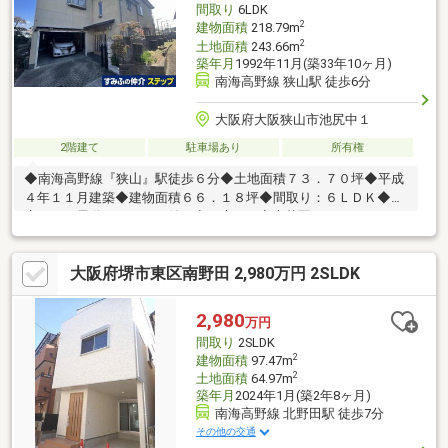
間取り
6LDK
2
建物面積
218.79m
2
土地面積
243.66m
築年月
1992年11月(築33年10ヶ月)
南海高野線 狭山駅 徒歩6分
大阪府大阪狭山市池尻中１
2階建て
駐車場あり
所有権
◆南海高野線『狭山』駅徒歩６分◆土地面積７３．７０坪◆平成
４年１１月建築◆建物面積６６．１８坪◆間取り：６ＬＤＫ◆車
庫あり（電動シャッター付）◆お庭での家庭菜園はいかがです
か？◇◇◇周辺施設◇◇◇・ローソン大阪狭山池尻中二丁目店ま
で約６６０ｍ（徒歩９分）・狭山駅前郵便局まで約２００ｍ（徒
大阪府堺市東区南野田 2,980万円 2SLDK
歩３分）・南野田りんご公園まで約７００ｍ（徒歩９分）・北小
学校まで約８７０ｍ（徒歩１１分）・狭山中学校まで約１５７０
ｍ（徒歩２０分）
2,980
万円
間取り
2SLDK
2
建物面積
97.47m
2
土地面積
64.97m
築年月
2024年1月(築2年8ヶ月)
南海高野線 北野田駅 徒歩7分
その他の交通