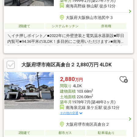
築年月
1999年2月(築27年7ヶ月)
南海高野線 狭山駅 徒歩12分
大阪府大阪狭山市池尻中３
2階建て
システムキッチン
所有権
＼イチ押しポイント／■2022年に外壁塗装と電気温水器新設■即日
内覧可■94.36平米の3LDK！多目的にご使用いただけます♪■南海高
野線「狭山」駅まで徒歩12分！＼周辺環境のピックアップ／◆小
学校…東小学校まで750m◆中学校…狭山中学校まで1100m◆スー
パー…サンディ大阪狭山店まで750m◆コンビニ…ローソン大阪狭
大阪府堺市南区高倉台２ 2,880万円 4LDK
山池尻中二丁目店まで300m＼ユースフルって／１．購入・売却・
賃貸の安心オールサポート♪２．住宅ローン取扱い銀行と連携多数
で低金利の比較可能♪空家ですので、お客様のご都合に合わせてご
2,880
万円
内覧頂けます♪お気軽にお問合せ下さい♪
間取り
4LDK
2
建物面積
103.68m
2
土地面積
226.08m
築年月
1978年7月(築48年2ヶ月)
南海泉北線 泉ケ丘駅 徒歩12分
その他の交通
大阪府堺市南区高倉台２
2階建て
都市ガス
駐車場あり