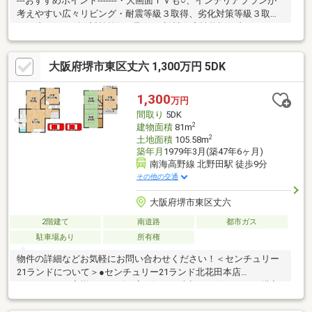
---おすすめポイント-------・大画面ＴＶも○、インテリアプランが
考えやすい広々リビング・耐震等級３取得、劣化対策等級３取
得、省エネルギー対策等級４取得 （設計住宅性能評価書によ
る）・太陽光発電システム９ｋｗ搭載・西側にウッドデッキ付き
のお庭があります・二世帯住宅におすすめ・ウォークインクロー
大阪府堺市東区丈六 1,300万円 5DK
ゼット、シューズインクローゼットが収納に役立ちます・東西の
二面バルコニーで通風・採光良好・４台駐車可能（車種によ
る）・前面道路幅員約５．７ｍにつき、車の出し入れがスムーズ
1,300
万円
です・忙しい朝や遅い帰宅時にも嬉しい駅徒歩８分
間取り
5DK
2
建物面積
81m
2
土地面積
105.58m
築年月
1979年3月(築47年6ヶ月)
南海高野線 北野田駅 徒歩9分
その他の交通
大阪府堺市東区丈六
2階建て
南道路
都市ガス
駐車場あり
所有権
物件の詳細などお気軽にお問い合わせください！＜センチュリー
21ランドについて＞●センチュリー21ランド北花田本店
は・・・ お客様のニーズに寄り添い、大切なお住まいのご購入
に最後まで伴走いたします！●リフォームのご相談も承っており
ます。●購入・売却・ローンのご相談・・・なんでもお気軽にご