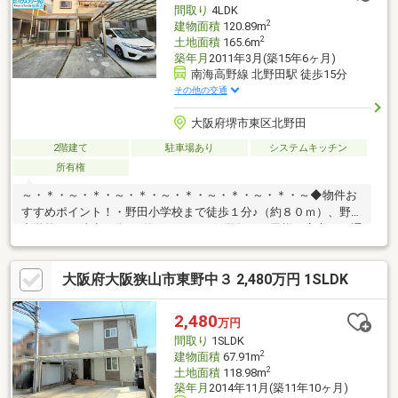
間取り
4LDK
2
建物面積
120.89m
2
土地面積
165.6m
築年月
2011年3月(築15年6ヶ月)
南海高野線 北野田駅 徒歩15分
その他の交通
大阪府堺市東区北野田
2階建て
駐車場あり
システムキッチン
所有権
～・＊・～・＊・～・＊・～・＊・～・＊・～・＊・～◆物件お
すすめポイント！・野田小学校まで徒歩１分♪（約８０ｍ）、野田
中学校まで徒歩５分♪（約４００ｍ）低学年のお子様も安心して通
学できます♪・一種低層の閑静な住宅地♪のびのびと子育てをした
いご家族にぴったりです♪・ＬＤＫは１６.３帖♪対面キッチン採用
大阪府大阪狭山市東野中３ 2,480万円 1SLDK
のリビングは家族が一つになれる空間となります！ハウスフリー
ダムは【東証スタンダード上場企業】です。不動産購入や住宅ロ
ーンについては、ハウスフリーダムにお任せ下さい。（ご来店の
2,480
万円
際は、店舗前に大型駐車場を完備しております！）
間取り
1SLDK
2
建物面積
67.91m
2
土地面積
118.98m
築年月
2014年11月(築11年10ヶ月)