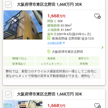
大阪府堺市東区北野田 1,668万円 3DK
相談くださいませ！〇大阪メトロ御堂筋線「北花田」駅より徒歩
約10分！○JR阪和線「浅香」駅より徒歩約8分！〇営業時間：10：
00～20：00（火曜日・水曜日定休日※祝日は営業）事前にご連絡
1,668
万円
いただけますと、スムーズにご案内が可能です。ご連絡お待ちし
間取り
3DK
ております！
2
建物面積
63.06m
2
土地面積
41.54m
築年月
2001年4月(築25年5ヶ月)
南海高野線 北野田駅 徒歩12分
その他の交通
大阪府堺市東区北野田
3階建て以上
南道路
都市ガス
駐車場あり
システムキッチン
所有権
弊社では、新型コロナウイルス感染症対策の一環としてご自宅に
居ながらネットで現地の見学＆不動産相談ができる、便利な『無
料オンライン案内サービス』をご提供しております。【無料オン
ライン案内サービスとは！？】映像＋音声により、当社担当スタ
ッフとリアルタイムにご案内ができるサービスです。来店による
大阪府堺市東区北野田 1,668万円 3DK
打ち合わせが不要なため、自宅からご都合の良い日時に相談する
ことが可能です。当社スタッフがビデオ通話にて、ご説明いたし
ます。お客様はご自宅のPCまたはスマートフォンの前にいるだけ
1,668
万円
でOKです。現地案内の前に担当者をLINEに友達追加するだけで、