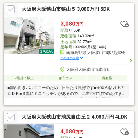
大阪府大阪狭山市狭山５ 3,080万円 5DK
3,080
万円
間取り
5DK
2
建物面積
140.02m
2
土地面積
82.77m
築年月
1992年9月(築34年)
南海高野線 大阪狭山市駅 徒歩2分
その他の交通
大阪府大阪狭山市狭山５
3階建て以上
都市ガス
所有権
■南西向きバルコニーのため、日当たり良好です■全室６帖以上の
５ＤＫ■３階にミニキッチンがあるので、二世帯住宅でのお住ま
いにもお使いいただけます■セブンイレブン大阪狭山駅前まで約
１７０ｍ・サンプラザ狭山店まで約２３０ｍとお買い物に便利な
立地
大阪府大阪狭山市池尻自由丘２ 4,080万円 4LDK
4,080
万円