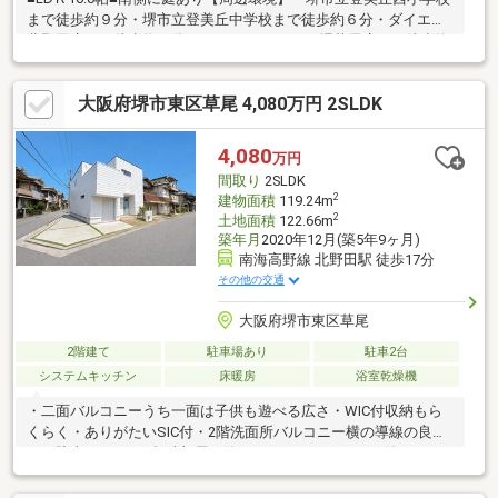
まで徒歩約９分・堺市立登美丘中学校まで徒歩約６分・ダイエー
北野田店まで徒歩約９分・ファミリーマート 堺草尾店まで徒歩約
８分・堺登美丘郵便局まで徒歩約１０分・登美丘北公園まで徒歩
約６分・堺市立東図書館まで徒歩約１２分毎日の買い物も便利
大阪府堺市東区草尾 4,080万円 2SLDK
で、子育て世帯にも嬉しい立地です。ご内覧希望はお気軽にお問
い合わせください！
4,080
万円
間取り
2SLDK
2
建物面積
119.24m
2
土地面積
122.66m
築年月
2020年12月(築5年9ヶ月)
南海高野線 北野田駅 徒歩17分
その他の交通
大阪府堺市東区草尾
2階建て
駐車場あり
駐車2台
システムキッチン
床暖房
浴室乾燥機
・二面バルコニーうち一面は子供も遊べる広さ・WIC付収納もら
くらく・ありがたいSIC付・2階洗面所バルコニー横の導線の良
さ・駐車スペース+趣味部屋に使えるインナーガレージ付