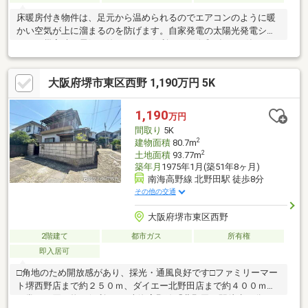
床暖房付き物件は、足元から温められるのでエアコンのように暖
かい空気が上に溜まるのを防げます。自家発電の太陽光発電シス
テムは災害時に電気が使えるので便利です。令和3年12月築のコ
チラの物件は、落ち着きのある室内が魅力的です。夏場の暑さに
も快適な住空間をお求めなら天井高2.7m以上で。リビングには吹
大阪府堺市東区西野 1,190万円 5K
き抜けが設けられ、室内の空気の循環も良好です。皆で仲良く生
活できる6LDKの物件情報はこちらです。建物面積は381.69㎡で
す。
1,190
万円
間取り
5K
2
建物面積
80.7m
2
土地面積
93.77m
築年月
1975年1月(築51年8ヶ月)
南海高野線 北野田駅 徒歩8分
その他の交通
大阪府堺市東区西野
2階建て
都市ガス
所有権
即入居可
□角地のため開放感があり、採光・通風良好です□ファミリーマー
ト堺西野店まで約２５０ｍ、ダイエー北野田店まで約４００ｍと
日常のお買い物に便利です□南海高野線「北野田」駅徒歩８分の