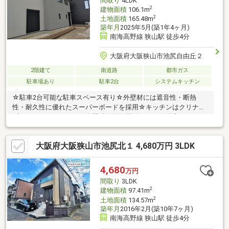
間取り
4LDK
2
建物面積
106.1m
2
土地面積
165.48m
築年月
2025年5月(築1年4ヶ月)
南海高野線 狭山駅 徒歩4分
大阪府大阪狭山市池尻自由丘２
2階建て
南道路
都市ガス
駐車場あり
駐車2台
システムキッチン
☆駐車2台可能な駐車スペース有り☆外壁材には遮音性・断熱
性・耐久性に優れたスーパーボードを採用☆キッチンはクリナッ
プのシステムキッチン 食器洗浄乾燥機付きです☆浴室はTOTO
サザナほっカラリ床が特徴です 浴室暖房乾燥機付きです☆建物
は耐震等級３（最高ランク）を取得可能な構造で建築しています
大阪府大阪狭山市池尻北１ 4,680万円 3LDK
☆地震の際に揺れを抑える制震ダンパーミライエが４基標準仕様
です◎堺市で多数の建築実績のある株式会社誠建設工業の～誠の
家～マイホームの夢を叶えませんか？現地ご案内、建物のご見学
4,680
万円
はお気軽に誠ホームサービスまでお問合せくださいませ。
間取り
3LDK
2
建物面積
97.41m
2
土地面積
134.57m
築年月
2016年2月(築10年7ヶ月)
南海高野線 狭山駅 徒歩4分