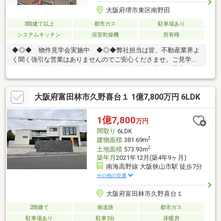
大阪府堺市東区南野田
3階建て以上
都市ガス
駐車場あり
システムキッチン
浴室乾燥機
所有権
◆◎◆ 物件見学会実施中 ◆◎◆弊社担当は皆、不動産業界よ
く聞く強引な営業はありませんのでご安心くださませ。ご見学時
には、お子様、ご家族、ご友人、親御様も皆様お揃いで是非お越
しください。とても高い買い物です。ゆっくりご検討いただき、
親身になりご相談させて頂きます。また、ご検討物件はご納得い
大阪府富田林市久野喜台１ 1億7,800万円 6LDK
ただくまで何度見ていただいても結構です。◎◆◎ 住宅ローン
相談会実施中 ◎◆◎物件探しと同様に、お金のことは不動産購
入について大事なことです。まずクリアになれば、後は気に入る
1億7,800
万円
物件を探すだけですね。去年の年収が分かればある程度借入可能
間取り
6LDK
な金額が分かります。お気軽にお問い合わせ下さいませ。
2
建物面積
381.69m
2
土地面積
573.93m
築年月
2021年12月(築4年9ヶ月)
南海高野線 大阪狭山市駅 徒歩7分
その他の交通
大阪府富田林市久野喜台１
2階建て
南道路
都市ガス
駐車場あり
駐車3台
床暖房