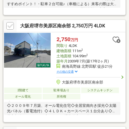
すすめポイント！・駐車２台可能♪（車種による）来客の際は大変
便利です♪・コンビニやドラッグストアなど周辺施設が充実してお
り、利便性の良い環境でございます♪◆リフォーム箇所(２０２５
年１０月完了予定)・各階トイレ新調・洗面台新調・クロスCF全部
大阪府堺市美原区南余部 2,750万円 4LDK
屋貼替・コンロ新調・畳表替え・一部クローゼット交換・一部外
壁補修・ハウスクリーニングハウスフリーダムは【東証スタンダ
ード上場企業】です。不動産購入や住宅ローンについては、ハウ
2,750
万円
スフリーダムにお任せ下さい。（ご来店の際は、店舗前に大型駐
間取り
4LDK
車場を完備しております！）
2
建物面積
111m
2
土地面積
104.99m
築年月
2009年7月(築17年2ヶ月)
南海高野線 北野田駅 徒歩21分
その他の交通
大阪府堺市美原区南余部
2階建て
駐車場あり
システムキッチン
オール電化
所有権
◇２００９年７月築、オール電化住宅◇全居室南向き採光◇太陽
光パネル（蓄電池付）◇４ＬＤＫ＋カースペース１台分あり◇全
居室収納スペースあり◇サンディ 堺美原店まで約２８０ｍ・コノ
ミヤ 美原店まで約３５０ｍとお買物に便利です◇日野病院まで約
２５０ｍと万が一の時も安心です