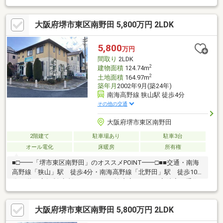
ライン案内サービスとは！？】映像＋音声により、当社担当スタ
ッフとリアルタイムにご案内ができるサービスです。来店による
大阪府堺市東区南野田 5,800万円 2LDK
打ち合わせが不要なため、自宅からご都合の良い日時に相談する
ことが可能です。当社スタッフがビデオ通話にて、ご説明いたし
ます。お客様はご自宅のPCまたはスマートフォンの前にいるだけ
5,800
万円
でOKです。現地案内の前に担当者をLINEに友達追加するだけで、
間取り
2LDK
簡単に行うことができますのでお気軽にご相談ください♪♪
2
建物面積
124.74m
2
土地面積
164.97m
築年月
2002年9月(築24年)
南海高野線 狭山駅 徒歩4分
その他の交通
大阪府堺市東区南野田
2階建て
駐車場あり
駐車3台
オール電化
床暖房
所有権
■□━━「堺市東区南野田」のオススメPOINT━━□■■交通・南海
高野線「狭山」駅 徒歩4分・南海高野線「北野田」駅 徒歩10
分■1階は店舗(診療所)スペース。・診察室のほか、入院室、手術
室などもあります。■2階居住スペースは「2LDK」。・オール電化
の住まいです。・LDKは3面採光。LD一部に床暖房有り。・水回
大阪府堺市東区南野田 5,800万円 2LDK
りが集約されています。■道路を挟んで北東側は「南野田りんご
公園」。■第一種低層住居専用地域内に位置します。■周辺環境・