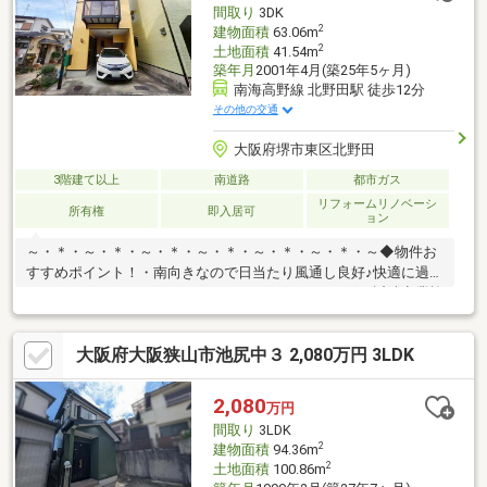
間取り
3DK
簡単に行うことができますのでお気軽にご相談ください♪♪
2
建物面積
63.06m
2
土地面積
41.54m
築年月
2001年4月(築25年5ヶ月)
南海高野線 北野田駅 徒歩12分
その他の交通
大阪府堺市東区北野田
3階建て以上
南道路
都市ガス
リフォームリノベーシ
所有権
即入居可
ョン
～・＊・～・＊・～・＊・～・＊・～・＊・～・＊・～◆物件お
すすめポイント！・南向きなので日当たり風通し良好♪快適に過ご
していただけます♪・スーパーやドラッグストアなどの近隣商業施
設が充実しており、利便性の良い環境でございます♪◆リフォー
ム箇所(２０２６年１月)・洗面化粧台・TVモニターホン交換・ク
大阪府大阪狭山市池尻中３ 2,080万円 3LDK
ロス貼替・畳表替・ハウスクリーニングハウスフリーダムは【東
証スタンダード上場企業】です。不動産購入や住宅ローンについ
ては、ハウスフリーダムにお任せ下さい。（ご来店の際は、店舗
2,080
万円
前に大型駐車場を完備しております！）
間取り
3LDK
2
建物面積
94.36m
2
土地面積
100.86m