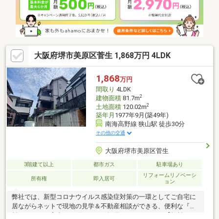
水曜日定休日※祝日は営業）事前にご連絡いただけますと、スム
ーズにご案内が可能です。ご連絡お待ちしております！
大阪府堺市美原区菅生 1,868万円 4LDK
1,868
万円
間取り
4LDK
2
建物面積
81.7m
2
土地面積
120.02m
築年月
1977年9月(築49年)
南海高野線 狭山駅 徒歩30分
その他の交通
大阪府堺市美原区菅生
3階建て以上
都市ガス
駐車場あり
リフォームリノベーシ
所有権
即入居可
ョン
弊社では、新型コロナウイルス感染症対策の一環としてご自宅に
居ながらネットで現地の見学＆不動産相談ができる、便利な『無
料オンライン案内サービス』をご提供しております。【無料オン