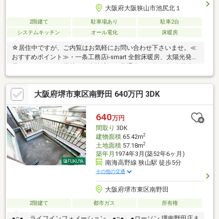
大阪府大阪狭山市池尻北１
2階建て
駐車場あり
駐車2台
システムキッチン
オール電化
床暖房
☆居住中ですが、ご内覧はお気軽にお問い合わせ下さいませ。≪
おすすめポイント≫・一条工務店i-smart 全館床暖房、太陽光発
電、ロスガード90搭載で年中快適！・普通車と軽自動車2台駐車
可能！・小学校まで徒歩6分の立地で、周辺は閑静な住宅街。・築
10年で室外、室内共に綺麗です。----*----*----*----*----*----*----*----*---
大阪府堺市東区南野田 640万円 3DK
-上場企業ならではの金融機関との提携「住宅ローンを借りれるか
心配されている方」「充実した内容の住宅ローンをお探しの方」‥
等住宅ローンについてもお気軽にご相談ください♪お客様に応じた
640
万円
適切な内容でご提案させて頂きます。
間取り
3DK
2
建物面積
65.42m
2
土地面積
57.18m
築年月
1974年3月(築52年6ヶ月)
南海高野線 狭山駅 徒歩5分
その他の交通
大阪府堺市東区南野田
2階建て
都市ガス
所有権
●○● ライフインフォメーション ●○● ●ローソン 堺南野田店ま