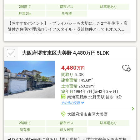
2階建て
都市ガス
駐車場あり
駐車3台
所有権
【おすすめポイント】・プライバシーも大切にした2世帯住宅・店
舗付き住宅で理想のライフスタイル・収益物件としてもオススメ
【周辺環境も充実】・スーパーまで徒歩11分・コンビニまで徒歩
10分・ドラッグストアまで徒歩11分・小学校まで徒歩10分・中学
校まで徒歩9分・郵便局まで徒歩9分＼お気軽にお問合せください
大阪府堺市東区大美野 4,480万円 5LDK
／ポータルサイトや他社サイトで気になる物件がございましたら
どうぞお気軽にご相談ください！
4,480
万円
間取り
5LDK
2
建物面積
145.6m
2
土地面積
253.23m
築年月
1984年7月(築42年2ヶ月)
南海高野線 北野田駅 徒歩13分
その他の交通
大阪府堺市東区大美野
2階建て
都市ガス
駐車場あり
所有権
即入居可
■LDＫ16.0帖■南側に庭あり【周辺環境】・堺市立登美丘西小学校