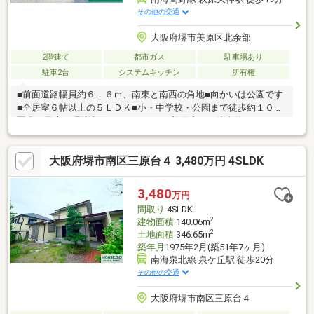
その他の交通
大阪府堺市美原区北余部
2階建て
都市ガス
駐車場あり
駐車2台
システムキッチン
所有権
■前面道路幅員約６．６ｍ、南東と南西の角地■向かいは公園です
■全居室６帖以上の５ＬＤＫ■小・中学校・公園まで徒歩約１０分
圏内で子育て環境良好です■コノミヤ 美原店まで徒歩約５５０ｍ
とお買い物に便利な立地です
大阪府堺市南区三原台４ 3,480万円 4SLDK
3,480
万円
間取り
4SLDK
2
建物面積
140.06m
2
土地面積
346.65m
築年月
1975年2月(築51年7ヶ月)
南海泉北線 泉ケ丘駅 徒歩20分
その他の交通
大阪府堺市南区三原台４