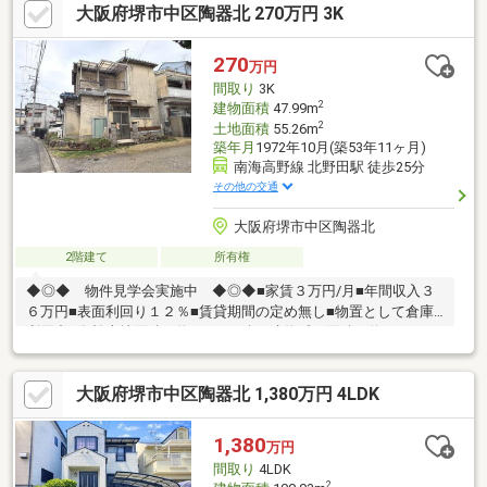
大阪府堺市中区陶器北 270万円 3K
270
万円
間取り
3K
2
建物面積
47.99m
2
土地面積
55.26m
築年月
1972年10月(築53年11ヶ月)
南海高野線 北野田駅 徒歩25分
その他の交通
大阪府堺市中区陶器北
2階建て
所有権
◆◎◆ 物件見学会実施中 ◆◎◆■家賃３万円/月■年間収入３
６万円■表面利回り１２％■賃貸期間の定め無し■物置として倉庫
利用中■有効土地面積 約１１．６坪■建物延べ面積 約１４．５
坪◎◆◎ 住宅ローン相談会実施中 ◎◆◎物件探しと同様に、
お金のことは不動産購入について大事なことです。まずクリアに
大阪府堺市中区陶器北 1,380万円 4LDK
なれば、後は気に入る物件を探すだけですね。去年の年収が分か
ればある程度借入可能な金額が分かります。お気軽にお問い合わ
せ下さいませ。
1,380
万円
間取り
4LDK
2