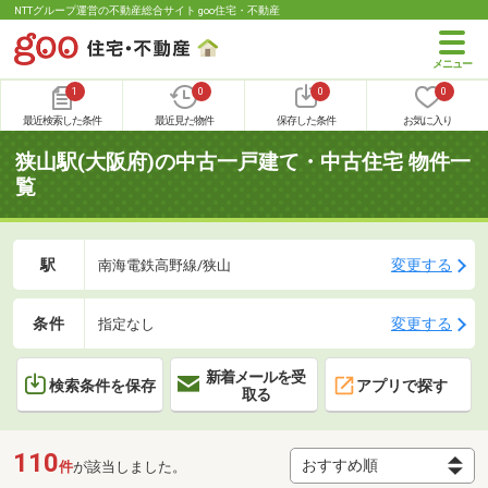
NTTグループ運営の不動産総合サイト goo住宅・不動産
1
0
0
0
最近検索した条件
最近見た物件
保存した条件
お気に入り
狭山駅(大阪府)の中古一戸建て・中古住宅 物件一
覧
駅
変更する
南海電鉄高野線/狭山
条件
変更する
指定なし
新着メールを受
検索条件を保存
アプリで探す
取る
110
件
が該当しました。