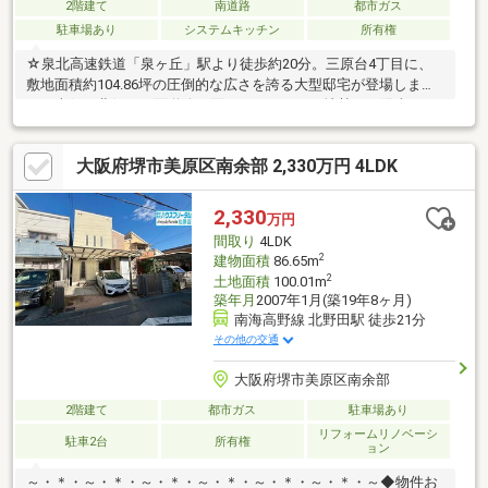
2階建て
南道路
都市ガス
駐車場あり
システムキッチン
所有権
☆泉北高速鉄道「泉ヶ丘」駅より徒歩約20分。三原台4丁目に、
敷地面積約104.86坪の圧倒的な広さを誇る大型邸宅が登場しまし
た。南側・北側の両面道路に面したフラットな地勢で、陽当り・
通風・開放感ともに抜群の好立地です。建物は延床面積140.06㎡
のゆとりある木造2階建て。室内は2008年頃にリフォーム工事を
大阪府堺市美原区南余部 2,330万円 4LDK
実施しており、システムキッチンや浴室、洗面台、トイレといっ
た水回り設備の新調、全室のクロス張替などが行われ、丁寧に使
用されています♪敷地内には嬉しいお庭スペースのほか、ガレージ
2,330
万円
風の駐車スペースも完備。近隣に小学校や公園、大型病院が揃
間取り
4LDK
う、子育てにも大変便利な生活至便エリアです。
2
建物面積
86.65m
2
土地面積
100.01m
築年月
2007年1月(築19年8ヶ月)
南海高野線 北野田駅 徒歩21分
その他の交通
大阪府堺市美原区南余部
2階建て
都市ガス
駐車場あり
リフォームリノベーシ
駐車2台
所有権
ョン
～・＊・～・＊・～・＊・～・＊・～・＊・～・＊・～◆物件お