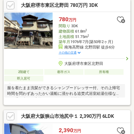
大阪府堺市東区北野田 780万円 3DK
ゆとりある浴室で心身ともにリラックスできる住宅です。
780
万円
間取り
3DK
2
建物面積
61.8m
2
土地面積
51.75m
築年月
1976年7月(築50年2ヶ月)
南海高野線 北野田駅 徒歩6分
その他の交通
大阪府堺市東区北野田
2階建て
都市ガス
所有権
即入居可
服を着たまま洗髪ができるシャンプードレッサー付、その上帰宅
時間を問わずあったかい湯船に浸かれる追焚式浴室給湯仕様なの
で、温め直せば家族のバスタイムの時間差も解決です。また日本
のトイレのスタンダードになった温水洗浄便座設置済、更に洗濯
機が雨ざらしにならない室内洗濯機置場有なので、お持ちの物の
大阪府大阪狭山市池尻中１ 2,390万円 6LDK
サイズの確認をお願いします。家族の安心拠点になる３ＤＫ。実
際の空間をご自身で体感ください。
2,390
万円