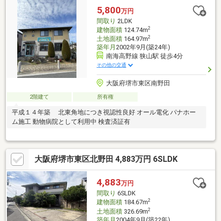
ローソン 堺南野田店 徒歩4分(約250m)・ライフ北野田店 徒歩
5,800
万円
10分(約750m)・南野田りんご公園 徒歩1分(約35m)
間取り
2LDK
2
建物面積
124.74m
2
土地面積
164.97m
築年月
2002年9月(築24年)
南海高野線 狭山駅 徒歩4分
その他の交通
大阪府堺市東区南野田
2階建て
所有権
平成１４年築 北東角地につき視認性良好 オール電化 パナホー
ム施工 動物病院として利用中 検査済証有
大阪府堺市東区北野田 4,883万円 6SLDK
4,883
万円
間取り
6SLDK
2
建物面積
184.67m
2
土地面積
326.69m
築年月
2004年9月(築22年)