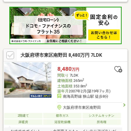
立地＝＝＝＝＝Ｌｉｆｅ Ｉｎｆｏｒｍａｔｉｏｎ＝＝＝＝＝○
堺市立登美丘南小学校…約５８０ｍ○堺市立登美丘中学校…約１３
００ｍ●ファミリーマート堺西野店…約２５０ｍ●ダイエー北野田
店…約４００ｍ●スギドラック北野田店…約４００ｍ●ベルヒル北
野田…約４５０ｍ●堺登美丘郵便局…約５５０ｍ●セブンイレブン
南海北野田店…約５５０ｍ●ライフ北野田店…約７００ｍ
大阪府堺市東区南野田 8,480万円 7LDK
8,480
万円
間取り
7LDK
2
建物面積
265m
2
土地面積
353.8m
築年月
2007年2月(築19年7ヶ月)
南海高野線 狭山駅 徒歩8分
大阪府堺市東区南野田
2階建て
都市ガス
システムキッチン
床暖房
浴室乾燥機
所有権