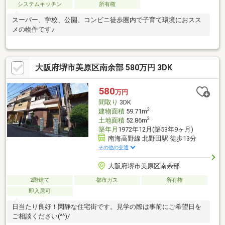
システムキッチン
所有権
スーパー、学校、公園、コンビニ徒歩圏内で子育て環境におスス
メの物件です♪
大阪府堺市美原区南余部 580万円 3DK
580
万円
間取り
3DK
2
建物面積
59.71m
2
土地面積
52.86m
築年月
1972年12月(築53年9ヶ月)
南海高野線 北野田駅 徒歩13分
その他の交通
大阪府堺市美原区南余部
2階建て
都市ガス
所有権
即入居可
日当たり良好！閑静な住宅街です。見学の際は事前にご希望日を
ご相談ください(^^)/