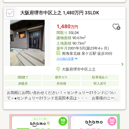
大阪府堺市中区上之 1,480万円 3SLDK
1,480
万円
間取り
3SLDK
2
建物面積
90.67m
2
土地面積
90.73m
築年月
2001年5月(築25年4ヶ月)
南海泉北線 泉ケ丘駅 徒歩30分
その他の交通
大阪府堺市中区上之
2階建て
都市ガス
駐車場あり
床暖房
所有権
即入居可
お気軽にお問い合わせください！＜センチュリー21ランドについ
て＞●センチュリー21ランド北花田本店は・・・ お客様のニー
ズに寄り添い、大切なお住まいのご購入に最後まで伴走いたしま
す！●リフォームのご相談も承っております。●購入・売却・ロー
ンのご相談・・・なんでもお気軽にご相談くださいませ！〇大阪
メトロ御堂筋線「北花田」駅より徒歩約10分！○JR阪和線「浅
香」駅より徒歩約8分！〇営業時間：10：00～20：00（火曜日・