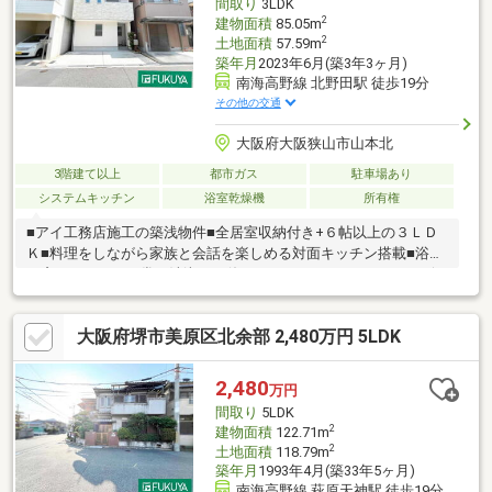
間取り
3LDK
2
建物面積
85.05m
2
土地面積
57.59m
築年月
2023年6月(築3年3ヶ月)
南海高野線 北野田駅 徒歩19分
その他の交通
大阪府大阪狭山市山本北
3階建て以上
都市ガス
駐車場あり
システムキッチン
浴室乾燥機
所有権
■アイ工務店施工の築浅物件■全居室収納付き+６帖以上の３ＬＤ
Ｋ■料理をしながら家族と会話を楽しめる対面キッチン搭載■浴室
に窓があるため、常に清潔にお使いいただけます■ニューヤマザ
キデイリーストア 堺草尾店まで約４５０ｍ・ウエルシア堺草尾店
まで約６５０ｍとお買い物に便利です
大阪府堺市美原区北余部 2,480万円 5LDK
2,480
万円
間取り
5LDK
2
建物面積
122.71m
2
土地面積
118.79m
築年月
1993年4月(築33年5ヶ月)
南海高野線 萩原天神駅 徒歩19分