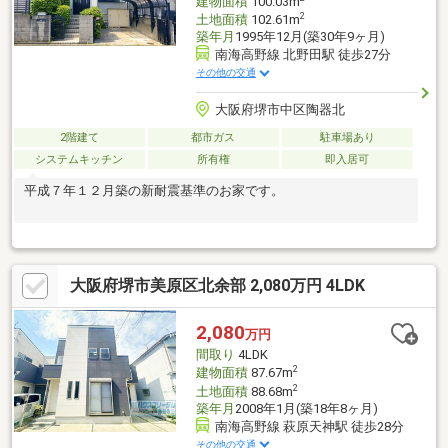
建物面積
100.03m
2
土地面積
102.61m
築年月
1995年12月(築30年9ヶ月)
南海高野線 北野田駅 徒歩27分
その他の交通
大阪府堺市中区陶器北
2階建て
都市ガス
駐車場あり
システムキッチン
所有権
即入居可
平成７年１２月築の新耐震基準のお家です。
大阪府堺市美原区北余部 2,080万円 4LDK
2,080
万円
間取り
4LDK
2
建物面積
87.67m
2
土地面積
88.68m
築年月
2008年1月(築18年8ヶ月)
南海高野線 萩原天神駅 徒歩28分
その他の交通