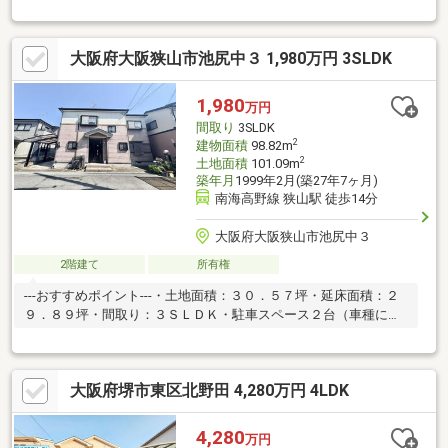
大阪府大阪狭山市池尻中３ 1,980万円 3SLDK
1,980
万円
間取り
3SLDK
2
建物面積
98.82m
2
土地面積
101.09m
築年月
1999年2月(築27年7ヶ月)
南海高野線 狭山駅 徒歩14分
大阪府大阪狭山市池尻中３
2階建て
所有権
---おすすめポイント---・土地面積：３０．５７坪・延床面積：２
９．８９坪・間取り：３ＳＬＤＫ・駐車スペース２台（車種によ
る）
大阪府堺市東区北野田 4,280万円 4LDK
4,280
万円