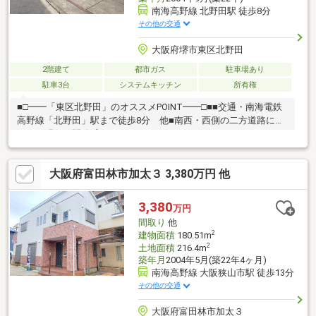
南海高野線 北野田駅 徒歩8分
その他の交通
大阪府堺市東区北野田
2階建て
都市ガス
駐車場あり
駐車3台
システムキッチン
所有権
■□━━「東区北野田」のオススメPOINT━━□■■交通・南海電鉄
高野線「北野田」駅まで徒歩8分 他■南西・西側の二方道路に面
した、明るく開放感のあるロケーション■ゆとりある6LDK+2Sの
住空間・収納が豊富に設けられていて、片付いた暮らしが叶いそ
うです・内装リフォームが行われています■駐車スペース3台分有
大阪府富田林市加太３ 3,380万円 他
(車種による)■リフォーム内容(2026年9月完了予定)【交換】食器
洗乾燥機、コンロ、インターホン【張替】洋室4部屋クロス(壁・
天井)、和室クロス(壁)■周辺環境・堺市立野田小学校 徒歩5分(約
3,380
万円
400m)・堺市立野田中学校 徒歩7分(約550m)
間取り
他
2
建物面積
180.51m
2
土地面積
216.4m
築年月
2004年5月(築22年4ヶ月)
南海高野線 大阪狭山市駅 徒歩13分
その他の交通
大阪府富田林市加太３