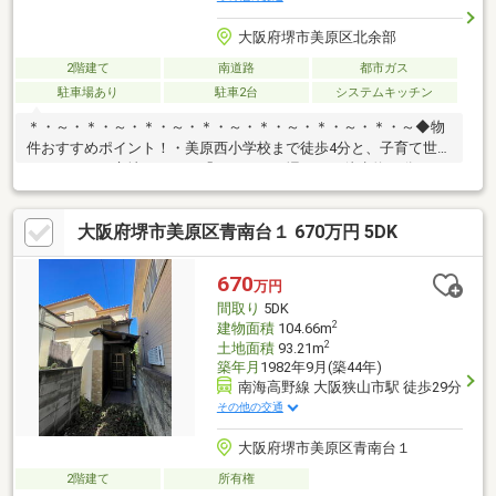
大阪府堺市美原区北余部
2階建て
南道路
都市ガス
駐車場あり
駐車2台
システムキッチン
＊・～・＊・～・＊・～・＊・～・＊・～・＊・～・＊・～◆物
件おすすめポイント！・美原西小学校まで徒歩4分と、子育て世代
におすすめの立地です！・「ららぽーと堺」まで徒歩約13分！た
くさんのお店が入っていて便利です！◆リフォーム箇所(2026年6
月)・全室クロス張替・洗面トイレCF張替・LDK床上張り・洗面
大阪府堺市美原区青南台１ 670万円 5DK
台、トイレ入替・畳表替・襖張替・障子張替・ハウスクリーニン
グ等ハウスフリーダムは【東証スタンダード上場企業】です。不
動産購入や住宅ローンについては、ハウスフリーダムにお任せ下
670
万円
さい。（ご来店の際は、店舗に駐車場を完備しております！)
間取り
5DK
2
建物面積
104.66m
2
土地面積
93.21m
築年月
1982年9月(築44年)
南海高野線 大阪狭山市駅 徒歩29分
その他の交通
大阪府堺市美原区青南台１
2階建て
所有権