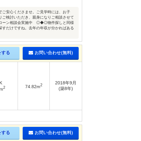
でご安心くださませ。ご見学時には、お子
りご検討いただき、親身になりご相談させて
ローン相談会実施中 ◎◆◎物件探しと同様
探すだけですね。去年の年収が分かればある
をする
お問い合わせ(無料)
K
2018年9月
2
74.82m
2
(築8年)
1m
をする
お問い合わせ(無料)