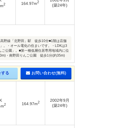
K
2002年9月
2
164.97m
2
(築24年)
4m
海高野線「北野田」駅 徒歩10分■1階は店舗
K」。・オール電化の住まいです。・LDKは3
んご公園」。■第一種低層住居専用地域内に位
0m)・南野田りんご公園 徒歩1分(約35m)
をする
お問い合わせ(無料)
K
2002年9月
2
164.97m
2
(築24年)
4m