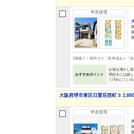
中古住宅
2階建て
都市ガス
駐車場あり
駐
お湯を沸かし直
おすすめポイント
理好きには嬉し
く汚れにくいの
大阪府堺市東区日置荘西町３ 2,880
中古住宅