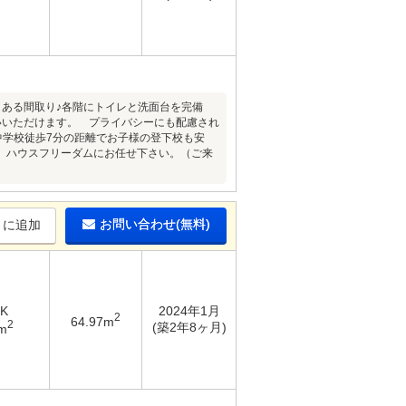
りある間取り♪各階にトイレと洗面台を完備
いいただけます。 プライバシーにも配慮され
中学校徒歩7分の距離でお子様の登下校も安
、ハウスフリーダムにお任せ下さい。（ご来
お問い合わせ(無料)
りに追加
DK
2024年1月
2
64.97m
2
(築2年8ヶ月)
m