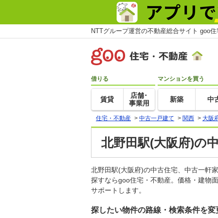
NTTグループ運営の不動産総合サイト goo
借りる
マンションを買う
店舗･
賃貸
新築
中
事業用
住宅・不動産
>
中古一戸建て
>
関西
>
大阪
北野田駅(大阪府)の
北野田駅(大阪府)の中古住宅、中古一
探すならgoo住宅・不動産。価格・建物
サポートします。
探したい物件の路線・検索条件を変