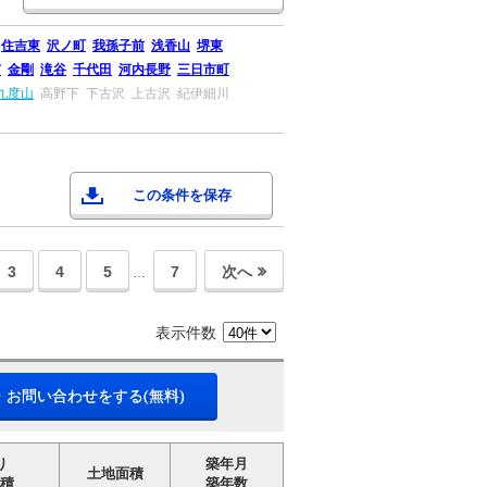
住吉東
沢ノ町
我孫子前
浅香山
堺東
市
金剛
滝谷
千代田
河内長野
三日市町
九度山
高野下
下古沢
上古沢
紀伊細川
この条件を保存
3
4
5
7
次へ
…
表示件数
・お問い合わせをする(無料)
り
築年月
土地面積
積
築年数