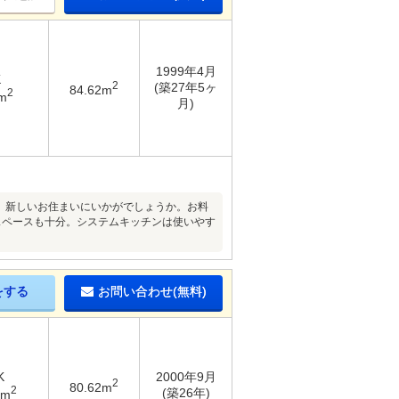
1999年4月
K
2
(築27年5ヶ
84.62m
2
m
月)
す。新しいお住まいにいかがでしょうか。お料
スペースも十分。システムキッチンは使いやす
。
をする
お問い合わせ(無料)
K
2000年9月
2
80.62m
2
(築26年)
1m