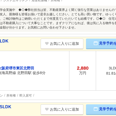
システムキッチン
浴室乾燥機
所有権
学会実施中 ◆◎◆弊社担当は皆、不動産業界よく聞く強引な営業はありませんの
友人、親御様も皆様お揃いで是非お越しください。とても高い買い物です。ゆっく
、ご検討物件はご納得いただくまで何度見ていただいても結構です。◎◆◎ 住宅
は不動産購入について大事なことです。まずクリアになれば、後は気に入る物件を
金額が分かります。お気軽にお問い合わせ下さいませ。
LDK
見学予約
お気に入りに追加
2,880
大阪府堺市東区北野田
3LD
南海高野線 北野田駅 徒歩8分
万円
81.8
ン
所有権
即入居可
SLDK
見学予約
お気に入りに追加