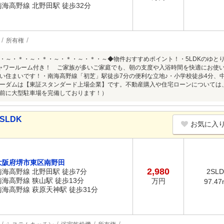
南海高野線 北野田駅 徒歩32分
所有権
・～・＊・～・＊・～・＊・～・＊・～◆物件おすすめポイント！・5LDKのゆと
ャワールーム付き！ ご家族が多いご家庭でも、朝の支度や入浴時間を快適にお使
い住まいです！・南海高野線「初芝」駅徒歩7分の便利な立地♪・小学校徒歩4分、
ーダムは【東証スタンダード上場企業】です。不動産購入や住宅ローンについては
前に大型駐車場を完備しております！）
SLDK
お気に入
大阪府堺市東区南野田
2,980
南海高野線 北野田駅 徒歩7分
2SL
南海高野線 狭山駅 徒歩13分
万円
97.47
南海高野線 萩原天神駅 徒歩31分