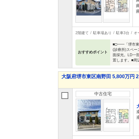
2階建て
駐車場あり
駐車3台
オ
■□━━「堺市
(診療所)スペ
おすすめポイント
面採光。LD一
置します。■周辺
大阪府堺市東区南野田 5,800万円 2
中古住宅