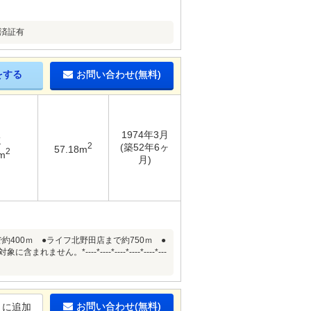
査済証有
をする
お問い合わせ(無料)
1974年3月
K
2
(築52年6ヶ
57.18m
2
m
月)
約400ｍ ●ライフ北野田店まで約750ｍ ●
----*----*----*----*----*---
お問い合わせ(無料)
りに追加