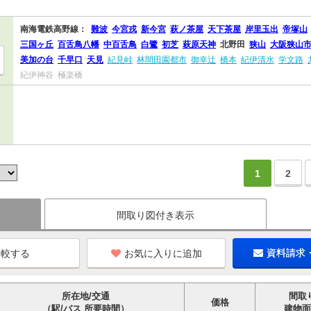
南海電鉄高野線：
難波
今宮戎
新今宮
萩ノ茶屋
天下茶屋
岸里玉出
帝塚山
三国ヶ丘
百舌鳥八幡
中百舌鳥
白鷺
初芝
萩原天神
北野田
狭山
大阪狭山
美加の台
千早口
天見
紀見峠
林間田園都市
御幸辻
橋本
紀伊清水
学文路
紀伊神谷
極楽橋
1
2
間取り図付き表示
お気に入りに追加
資料請求
所在地/交通
間取
価格
（駅/バス 所要時間）
建物面