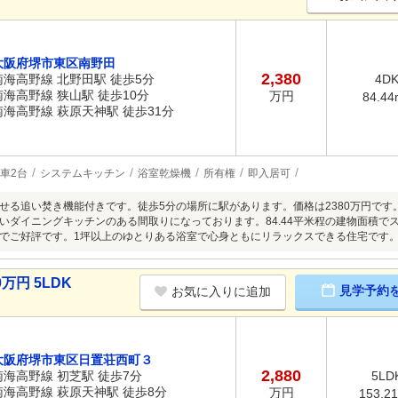
大阪府堺市東区南野田
2,380
南海高野線 北野田駅 徒歩5分
4D
南海高野線 狭山駅 徒歩10分
万円
84.44
南海高野線 萩原天神駅 徒歩31分
車2台
システムキッチン
浴室乾燥機
所有権
即入居可
せる追い焚き機能付きです。徒歩5分の場所に駅があります。価格は2380万円で
いダイニングキッチンのある間取りになっております。84.44平米程の建物面積で
でご好評です。1坪以上のゆとりある浴室で心身ともにリラックスできる住宅です
万円 5LDK
見学予約
お気に入りに追加
大阪府堺市東区日置荘西町３
2,880
南海高野線 初芝駅 徒歩7分
5LD
南海高野線 萩原天神駅 徒歩8分
万円
153.2