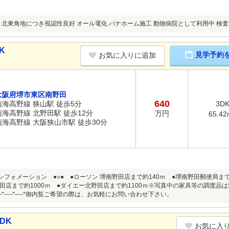
北東角地につき視認性良好 オール電化 パナホーム施工 動物病院として利用中 検
K
見学予約
お気に入りに追加
大阪府堺市東区南野田
640
南海高野線 狭山駅 徒歩5分
3D
南海高野線 北野田駅 徒歩12分
万円
65.42
南海高野線 大阪狭山市駅 徒歩30分
ンフォメーション ●○● ●ローソン 堺南野田店まで約140ｍ ●堺南野田郵便局まで
まで約1000ｍ ●ダイエー北野田店まで約1100ｍ※写真中の家具等の調度品は対象に含まれません。*
*----*----*----*----*御内覧ご希望の際は、お気軽にお問い合わせ下さい。
DK
お気に入