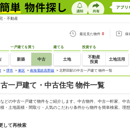
住宅・不動産
0
最近見た物件
保
一戸建てを買う
建てる
投資する
不動産
古
新築
中古
土地
土地活用
投資
府
>
堺市
>
東区
>
南海電鉄高野線
>
北野田駅の中古一戸建て 物件一覧
中古一戸建て・中古住宅 物件一覧
軒家などの中古一戸建て物件をご紹介します。中古物件、中古一軒家、中
面積・土地面積・間取り・人気のこだわり条件から物件を簡単検索。理想
更して再検索