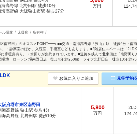
5,800
南海高野線 狭山駅 徒歩4分
2LD
南海高野線 北野田駅 徒歩10分
万円
124.7
南海高野線 大阪狭山市駅 徒歩27分
ール電化
床暖房
所有権
東区南野田」のオススメPOINT━━□■■交通・南海高野線「狭山」駅 徒歩4分・南
ース。・診察室のほか、入院室、手術室などもあります。■2階居住スペースは「2LD
部に床暖房有り。・水回りが集約されています。■道路を挟んで北東側は「南野田り
環境・ローソン 堺南野田店 徒歩4分(約250m)・ライフ北野田店 徒歩10分(約75
LDK
見学予約
お気に入りに追加
大阪府堺市東区南野田
5,800
2LD
南海高野線 狭山駅 徒歩4分
万円
124.7
南海高野線 北野田駅 徒歩10分