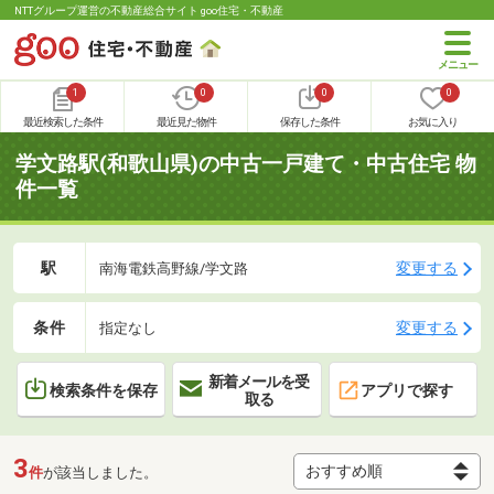
NTTグループ運営の不動産総合サイト goo住宅・不動産
1
0
0
0
最近検索した条件
最近見た物件
保存した条件
お気に入り
学文路駅(和歌山県)の中古一戸建て・中古住宅 物
件一覧
駅
変更する
南海電鉄高野線/学文路
条件
変更する
指定なし
新着メールを受
検索条件を保存
アプリで探す
取る
3
件
が該当しました。