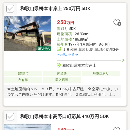
和歌山県橋本市岸上 250万円 5DK
250
万円
間取り
5DK
2
建物面積
126.93m
2
土地面積
186.89m
築年月
1977年1月(築49年8ヶ月)
ＪＲ和歌山線 紀伊山田駅 徒歩2分
その他の交通
和歌山県橋本市岸上
2階建て
南道路
駐車場あり
所有権
即入居可
☆土地面積約５６．５３坪、５DKの中古戸建 ☆空家につき、い
つでもご内覧いただけます。即引渡可、２沿線以上利用可、土地
50坪以上、山が見える、南側道路面す、２階建
和歌山県橋本市高野口町応其 440万円 5DK