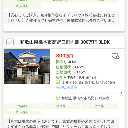
即入居可
【安心してご購入、売却物件ならイズミハウス株式会社にお任せ
ください】☆物件☆当社売主物件、未掲載物件も多数ございま
す。人口統計を基に、長期的にみても空室リスクの低いエリアに
特化しております。☆無料相談☆不動産投資をご検討されるにあ
たってお客様にどんなメリットがあるか、また、疑問点、ご不安
和歌山県橋本市高野口町向島 300万円 3LDK
点などに対し丁寧にご説明致します。さらに、ご購入時のご資金
計画、ローン、節税対策についてもご説明致します。☆アフター
ケア☆ご購入後のアフターケアも当社にお任せ下さい。不動産全
300
万円
般に関わるご相談も当社スタッフが分かりやすくご説明、ご対応
間取り
3LDK
致します。◇まずはお気軽にお問い合わせ下さい◇
2
建物面積
78.46m
2
土地面積
120.46m
築年月
1984年9月(築42年)
ＪＲ和歌山線 高野口駅 徒歩16分
その他の交通
和歌山県橋本市高野口町向島
2階建て
南道路
所有権
即入居可
【和室は現代の住宅においても、家族の成長や来客に合わせて形
を変えられる非常に便利な空間】リフォーム工事も承っておりま