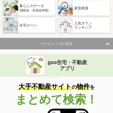
暮らしのデータ
家賃相場
(補助金・助成金情報)
人気タウン
住宅ローン
ランキング
ページトップに戻る
goo住宅・不動産
アプリ
大手不動産サイト
物件
の
を
まとめて検索！