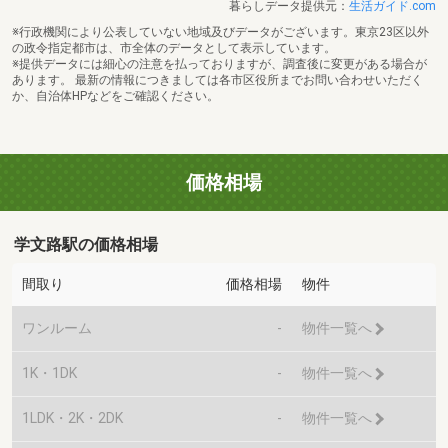
暮らしデータ提供元：
生活ガイド.com
※行政機関により公表していない地域及びデータがございます。東京23区以外
の政令指定都市は、市全体のデータとして表示しています。
※提供データには細心の注意を払っておりますが、調査後に変更がある場合が
あります。 最新の情報につきましては各市区役所までお問い合わせいただく
か、自治体HPなどをご確認ください。
価格相場
学文路駅の価格相場
間取り
価格相場
物件
ワンルーム
-
物件一覧へ
1K・1DK
-
物件一覧へ
1LDK・2K・2DK
-
物件一覧へ