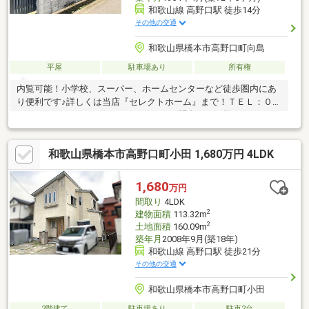
和歌山線 高野口駅 徒歩14分
その他の交通
和歌山県橋本市高野口町向島
平屋
駐車場あり
所有権
内覧可能！小学校、スーパー、ホームセンターなど徒歩圏内にあ
り便利です♪詳しくは当店『セレクトホーム』まで！ＴＥＬ：０７
３６－２５－８０３７ＬＩＮＥからのお問合せも可能⇒ＬＩＮＥ
ＩＤ：＠８１３ｅｇｙｘｒ
和歌山県橋本市高野口町小田 1,680万円 4LDK
1,680
万円
間取り
4LDK
2
建物面積
113.32m
2
土地面積
160.09m
築年月
2008年9月(築18年)
和歌山線 高野口駅 徒歩21分
その他の交通
和歌山県橋本市高野口町小田
2階建て
駐車場あり
駐車2台