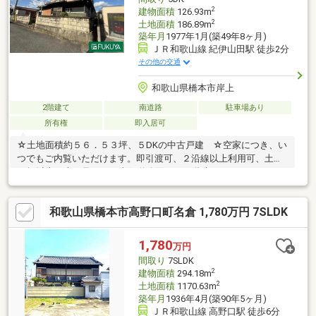
2
建物面積
126.93m
2
土地面積
186.89m
築年月
1977年1月(築49年8ヶ月)
ＪＲ和歌山線 紀伊山田駅 徒歩2分
その他の交通
和歌山県橋本市岸上
2階建て
南道路
駐車場あり
所有権
即入居可
☆土地面積約５６．５３坪、５DKの中古戸建 ☆空家につき、い
つでもご内覧いただけます。即引渡可、２沿線以上利用可、土地
50坪以上、山が見える、南側道路面す、２階建
和歌山県橋本市高野口町名倉 1,780万円 7SLDK
1,780
万円
間取り
7SLDK
2
建物面積
294.18m
2
土地面積
1170.63m
築年月
1936年4月(築90年5ヶ月)
ＪＲ和歌山線 高野口駅 徒歩6分