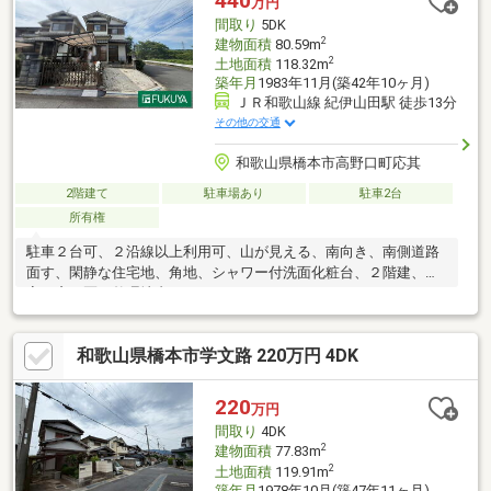
440
万円
間取り
5DK
2
建物面積
80.59m
2
土地面積
118.32m
築年月
1983年11月(築42年10ヶ月)
ＪＲ和歌山線 紀伊山田駅 徒歩13分
その他の交通
和歌山県橋本市高野口町応其
2階建て
駐車場あり
駐車2台
所有権
駐車２台可、２沿線以上利用可、山が見える、南向き、南側道路
面す、閑静な住宅地、角地、シャワー付洗面化粧台、２階建、浴
室に窓、区画整理地内
和歌山県橋本市学文路 220万円 4DK
220
万円
間取り
4DK
2
建物面積
77.83m
2
土地面積
119.91m
築年月
1978年10月(築47年11ヶ月)