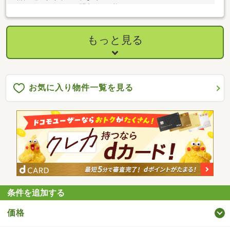
７ ＬＩＮＥからのお問合せも可能です♪⇒ＬＩＮＥＩＤ：＠８１
３ｅｇｙｘｒ
もっと見る
お気に入り物件一覧を見る
条件を追加する
価格