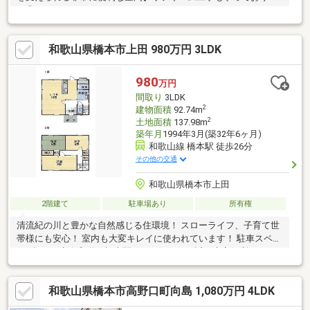
す◎
和歌山県橋本市上田 980万円 3LDK
980
万円
間取り
3LDK
2
建物面積
92.74m
2
土地面積
137.98m
築年月
1994年3月(築32年6ヶ月)
和歌山線 橋本駅 徒歩26分
その他の交通
和歌山県橋本市上田
2階建て
駐車場あり
所有権
清流紀の川と豊かな自然感じる住環境！ スローライフ、子育て世
帯様にも安心！ 室内も大変キレイに使われています！ 駐車スペー
ス2台可！ 京奈和道、橋本駅へのアクセスも近く大変便利です！
和歌山県橋本市高野口町向島 1,080万円 4LDK