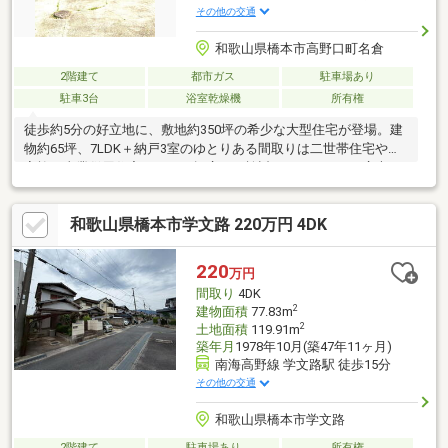
その他の交通
和歌山県橋本市高野口町名倉
2階建て
都市ガス
駐車場あり
駐車3台
浴室乾燥機
所有権
徒歩約5分の好立地に、敷地約350坪の希少な大型住宅が登場。建
物約65坪、7LDK＋納戸3室のゆとりある間取りは二世帯住宅や大
家族、事業併用住宅としても幅広くご検討いただけます。広大な
敷地ではドッグランやガーデニング、家庭菜園など多彩な使い方
が可能。駐車スペースも複数台確保でき、来客時やお仕事用にも
和歌山県橋本市学文路 220万円 4DK
便利です。自然を感じる住環境ながら生活利便施設も整うバラン
スの良さが魅力。この広さ・立地条件はなかなか出ないため、少
しでも気になる方はお早めにお問い合わせください。
220
万円
間取り
4DK
2
建物面積
77.83m
2
土地面積
119.91m
築年月
1978年10月(築47年11ヶ月)
南海高野線 学文路駅 徒歩15分
その他の交通
和歌山県橋本市学文路
2階建て
駐車場あり
所有権