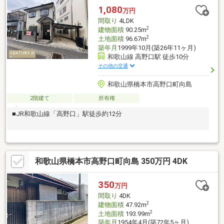
1,080
万円
間取り
4LDK
2
建物面積
90.25m
2
土地面積
96.67m
築年月
1999年10月(築26年11ヶ月)
和歌山線 高野口駅 徒歩10分
その他の交通
和歌山県橋本市高野口町向島
2階建て
所有権
■JR和歌山線「高野口」駅徒歩約12分
和歌山県橋本市高野口町向島 350万円 4DK
350
万円
間取り
4DK
2
建物面積
47.92m
2
土地面積
193.99m
築年月
1954年4月(築72年5ヶ月)