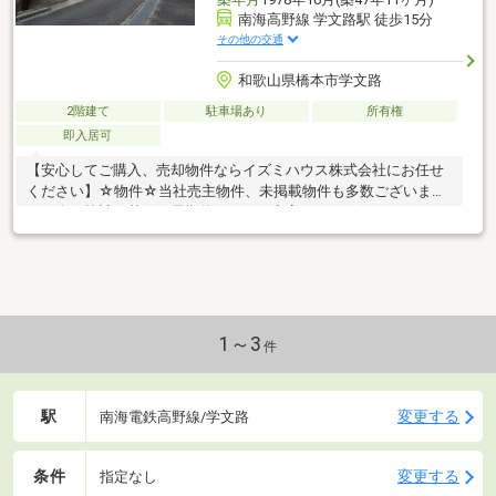
南海高野線 学文路駅 徒歩15分
その他の交通
和歌山県橋本市学文路
2階建て
駐車場あり
所有権
即入居可
【安心してご購入、売却物件ならイズミハウス株式会社にお任せ
ください】☆物件☆当社売主物件、未掲載物件も多数ございま
す。人口統計を基に、長期的にみても空室リスクの低いエリアに
特化しております。☆無料相談☆不動産投資をご検討されるにあ
たってお客様にどんなメリットがあるか、また、疑問点、ご不安
点などに対し丁寧にご説明致します。さらに、ご購入時のご資金
計画、ローン、節税対策についてもご説明致します。☆アフター
ケア☆ご購入後のアフターケアも当社にお任せ下さい。不動産全
般に関わるご相談も当社スタッフが分かりやすくご説明、ご対応
1～3
件
致します。◇まずはお気軽にお問い合わせ下さい◇
駅
変更する
南海電鉄高野線/学文路
条件
変更する
指定なし