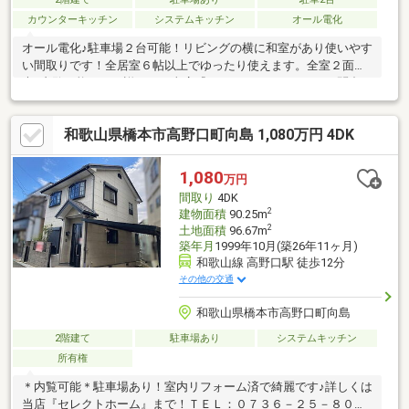
カウンターキッチン
システムキッチン
オール電化
オール電化♪駐車場２台可能！リビングの横に和室があり使いやす
い間取りです！全居室６帖以上でゆったり使えます。全室２面採
光♪内覧可能です！詳しくは当店『セレクトホーム』までお問合せ
ください！
和歌山県橋本市高野口町向島 1,080万円 4DK
1,080
万円
間取り
4DK
2
建物面積
90.25m
2
土地面積
96.67m
築年月
1999年10月(築26年11ヶ月)
和歌山線 高野口駅 徒歩12分
その他の交通
和歌山県橋本市高野口町向島
2階建て
駐車場あり
システムキッチン
所有権
＊内覧可能＊駐車場あり！室内リフォーム済で綺麗です♪詳しくは
当店『セレクトホーム』まで！ＴＥＬ：０７３６－２５－８０３