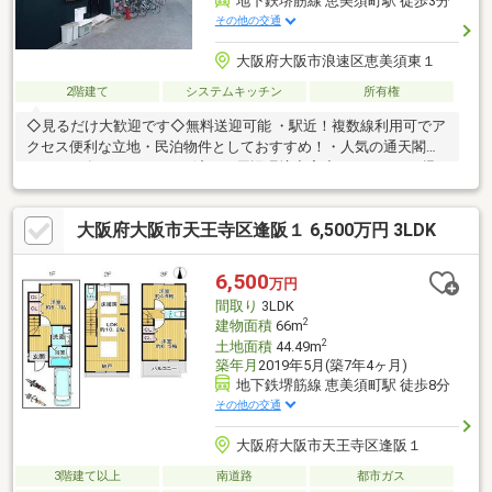
地下鉄堺筋線 恵美須町駅 徒歩3分
その他の交通
大阪府大阪市浪速区恵美須東１
2階建て
システムキッチン
所有権
◇見るだけ大歓迎です◇無料送迎可能 ・駅近！複数線利用可でア
クセス便利な立地・民泊物件としておすすめ！・人気の通天閣近
く・2024年9月リフォーム済み・周辺環境充実◇レスポンスは迅
速に◇交渉は全力です◆‐多忙なお客様の「面倒だな」をフルサポ
ート致します‐◆「とりあえず見たい」「他社でローンを断られ
大阪府大阪市天王寺区逢阪１ 6,500万円 3LDK
た」「他社の物件もまとめて見てみたい」「相談だけしてみた
い」「しっかり交渉してほしい」「無駄を省きたい」等お気軽に
ご連絡下さいませ。
6,500
万円
間取り
3LDK
2
建物面積
66m
2
土地面積
44.49m
築年月
2019年5月(築7年4ヶ月)
地下鉄堺筋線 恵美須町駅 徒歩8分
その他の交通
大阪府大阪市天王寺区逢阪１
3階建て以上
南道路
都市ガス