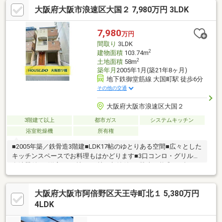
濯OK！浴室乾燥機搭載のバスルーム●毎日の家事負担を軽減でき
大阪府大阪市浪速区大国２ 7,980万円 3LDK
る、食洗器内蔵のシステムキッチン●新規内装リフォーム済み！
水回りも一新しました！◇◆ご案内方法◆◇ご自宅へお迎え・最
寄り駅等でお待ち合わせ、弊社へのご来社など、ご相談ください
7,980
万円
ませ。ご希望があれば周辺環境、お客様の希望に合わせた他の物
間取り
3LDK
件などもご案内をいたします。
2
建物面積
103.74m
2
土地面積
58m
築年月
2005年1月(築21年8ヶ月)
地下鉄御堂筋線 大国町駅 徒歩6分
その他の交通
大阪府大阪市浪速区大国２
3階建て以上
都市ガス
システムキッチン
浴室乾燥機
所有権
■2005年築／鉄骨造3階建■LDK17帖のゆとりある空間■広々とした
キッチンスペースでお料理もはかどります■3口コンロ・グリル・
食洗器付き■洋室は9.6帖・6.8帖、収納付き■駐車可能◎（1台）
大阪府大阪市阿倍野区天王寺町北１ 5,380万円
4LDK