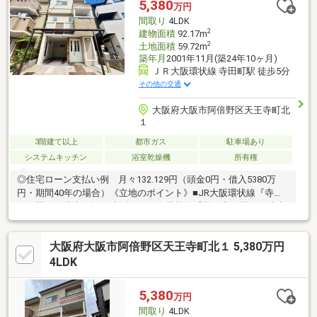
5,380
万円
間取り
4LDK
2
建物面積
92.17m
2
土地面積
59.72m
築年月
2001年11月(築24年10ヶ月)
ＪＲ大阪環状線 寺田町駅 徒歩5分
その他の交通
大阪府大阪市阿倍野区天王寺町北
１
3階建て以上
都市ガス
駐車場あり
システムキッチン
浴室乾燥機
所有権
◎住宅ローン支払い例 月々132.129円（頭金0円・借入5380万
円・期間40年の場合）《立地のポイント》■JR大阪環状線『寺田
町』駅まで徒歩5分！■大阪メトロ御堂筋線『天王寺』駅まで徒歩
10分！■近鉄南大阪線『河堀口駅』徒歩9分！■高松小学校まで徒
歩4分！《物件のポイント》■令和8年5月にリフォーム済み！■平
大阪府大阪市阿倍野区天王寺町北１ 5,380万円
成13年建築の戸建！■３沿線利用可能・各駅徒歩10分圏内の好立
地です！■専有面積92.17㎡の4LDKです♪■段差のないフラット設
4LDK
計！※ご内覧予約は無料通話0120-107-968がスムーズです♪※当社
では他社様掲載物件もまとめてご案内可能です♪
5,380
万円
間取り
4LDK