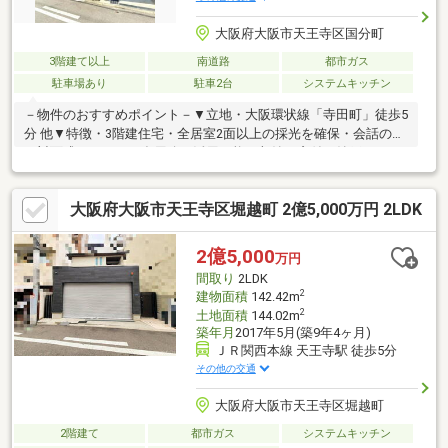
大阪府大阪市天王寺区国分町
3階建て以上
南道路
都市ガス
駐車場あり
駐車2台
システムキッチン
－物件のおすすめポイント－▼立地・大阪環状線「寺田町」徒歩5
分 他▼特徴・3階建住宅・全居室2面以上の採光を確保・会話の弾
む対面式キッチン・多用途に活用可能な収納・窓付の納戸が2か
所・2階・3階は南向きバルコニー付・カースペース2台分有(車種
による／縦列駐車)・即引渡し可能(残金精算後)▼設備・食洗機・
大阪府大阪市天王寺区堀越町 2億5,000万円 2LDK
浴室乾燥機・TVモニター付インターホン▼周辺環境・ライフ寺田
町駅前店 徒歩2分(約130m)・大阪市立聖和小学校 徒歩3分(約
200m)■ ご希望の住まい探しをお手伝いします ━━━━━・・・
2億5,000
万円
物件の詳細・ご相談はお気軽にお問い合わせください。
間取り
2LDK
2
建物面積
142.42m
2
土地面積
144.02m
築年月
2017年5月(築9年4ヶ月)
ＪＲ関西本線 天王寺駅 徒歩5分
その他の交通
大阪府大阪市天王寺区堀越町
2階建て
都市ガス
システムキッチン