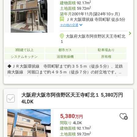
2
建物面積
92.17m
2
土地面積
59.72m
築年月
2001年11月(築24年10ヶ月)
ＪＲ大阪環状線 寺田町駅 徒歩5分
その他の交通
大阪府大阪市阿倍野区天王寺町北
１
3階建て以上
都市ガス
駐車場あり
システムキッチン
浴室乾燥機
所有権
◆ＪＲ大阪環状線 寺田町駅まで約３５５ｍ（徒歩５分）、近鉄
南大阪線 河堀口まで約４９５ｍ（徒歩７分）の好立地です。◆
室内リフォーム済みにつき、新築みたいにピッカピカです。◆２
００１年（平成１３年）１１月建築の鉄骨造３階建。◆南向きバ
ルコニーが２・３階にあり、陽当り・通風良好です。【令和８年
大阪府大阪市阿倍野区天王寺町北１ 5,380万円
５月リフォーム済み】●システムキッチン・浴室ユニットバス・
洗濯パン新調。●フロアタイル・クロス全て・ＣＦ張替。●畳表
4LDK
替、襖・障子張替。●ダウンライト新設、ＴＶモニター付きイン
ターホン・ポスト新調。●室内一部塗装、網戸一部張替。●ハウス
5,380
万円
クリーニング等。
間取り
4LDK
2
建物面積
92.17m
2
土地面積
59.72m