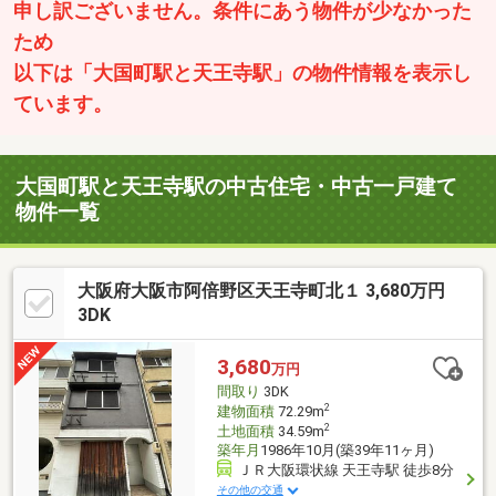
申し訳ございません。条件にあう物件が少なかった
ため
以下は「大国町駅と天王寺駅」の物件情報を表示し
ています。
大国町駅と天王寺駅の中古住宅・中古一戸建て
物件一覧
大阪府大阪市阿倍野区天王寺町北１ 3,680万円
3DK
3,680
万円
間取り
3DK
2
建物面積
72.29m
2
土地面積
34.59m
築年月
1986年10月(築39年11ヶ月)
ＪＲ大阪環状線 天王寺駅 徒歩8分
その他の交通