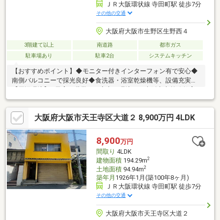
ＪＲ大阪環状線 寺田町駅 徒歩7分
その他の交通
大阪府大阪市生野区生野西４
3階建て以上
南道路
都市ガス
駐車場あり
駐車2台
システムキッチン
【おすすめポイント】◆モニター付きインターフォン有で安心◆
南側バルコニーで採光良好◆食洗器・浴室乾燥機等、設備充実
【周辺環境】―子育て世帯にも安心の環境－・大阪市立義務教育
学校生野未来学園 小学校 約500ｍ・大阪市立義務教育学校生
野未来学園 中学校 約500ｍ―ちょっとしたお買い物に便利―・
大阪府大阪市天王寺区大道２ 8,900万円 4LDK
ライフ寺田町駅前店 約650ｍ・ビエラ寺田町 約580ｍ・ローソ
ン天王寺町北二丁目店 約250ｍ・スギ薬局林寺店 約400ｍ
8,900
万円
間取り
4LDK
2
建物面積
194.29m
2
土地面積
94.94m
築年月
1926年1月(築100年8ヶ月)
ＪＲ大阪環状線 寺田町駅 徒歩7分
その他の交通
大阪府大阪市天王寺区大道２