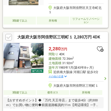
大阪府大阪市阿倍野区天王寺町北
１
リフォームリノベーシ
3階建て以上
所有権
ョン
大阪府大阪市阿倍野区三明町１ 2,280万円 4DK
2,280
万円
間取り
4DK
2
建物面積
72.36m
2
土地面積
31.92m
築年月
1983年1月(築43年8ヶ月)
近鉄南大阪線 河堀口駅 徒歩3分
その他の交通
大阪府大阪市阿倍野区三明町１
3階建て以上
都市ガス
所有権
【おすすめポイント】◆「万代 天王寺店」まで徒歩4分（約300
ｍ）でお買い物に便利◆前面道路幅員約11ｍ【周辺環境】―子育
て世帯にも安心の環境－・大阪市立常盤小学校 約500ｍ・大阪