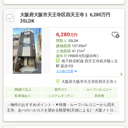
市立文の里中学校 約270ｍ―ちょっとしたお買い物に便利―・万
代天王寺店 約300ｍ・阪急オアシスあべの店 約400ｍ・セブン
大阪府大阪市天王寺区四天王寺１ 6,280万円
イレブン阿倍野高松店 約270ｍ・スギ薬局林寺店 約700ｍ・ホ
ームセンターコーナン天王寺店 約290ｍ
3SLDK
6,280
万円
間取り
3SLDK
2
建物面積
107.85m
2
土地面積
41.21m
築年月
1996年9月(築30年)
地下鉄谷町線 四天王寺前夕陽ヶ丘
駅 徒歩3分
その他の交通
大阪府大阪市天王寺区四天王寺１
3階建て以上
都市ガス
ルーフバルコニー
駐車場あり
システムキッチン
所有権
－物件のおすすめポイント－▼特徴・ルーフバルコニーから四天
王寺、あべのハルカスを望める眺望有(天候による)・大阪メトロ
谷町線「四天王寺前夕陽ヶ丘」駅 徒歩３分・北東角地につき通風
良好▼2005年10月内装リフォーム・増改築履歴【交換】キッチ
ン、浴室、洗面化粧台 等【その他】3階東側洋室・4階増築、ルー