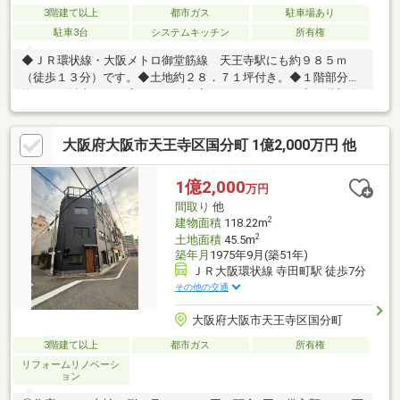
3階建て以上
都市ガス
駐車場あり
駐車3台
システムキッチン
所有権
◆ＪＲ環状線・大阪メトロ御堂筋線 天王寺駅にも約９８５ｍ
（徒歩１３分）です。◆土地約２８．７１坪付き。◆１階部分は
約７０㎡以上もある広々とした車庫になっています。◆１階部分
は倉庫としてもご利用出来ます。
大阪府大阪市天王寺区国分町 1億2,000万円 他
1億2,000
万円
間取り
他
2
建物面積
118.22m
2
土地面積
45.5m
築年月
1975年9月(築51年)
ＪＲ大阪環状線 寺田町駅 徒歩7分
その他の交通
大阪府大阪市天王寺区国分町
3階建て以上
都市ガス
所有権
リフォームリノベーシ
ョン