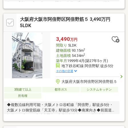
徴・ご家族とお顔を合わせる機会が自然と増えるリビング階段・4
階にバルコニー有・前面道路は北東側幅員約6.0m公道・即引渡し
可能(残金精算後)▼周辺環境・マックスバリュ塩草店 徒歩3分(約
大阪府大阪市阿倍野区阿倍野筋５ 3,490万円
210m)・ローソン敷津西2丁目店 徒歩2分(約110m)・敷津小学校 徒
歩7分(約560m)※容積率は前面道路幅員により360%に制限されま
5LDK
す。■ ご希望の住まい探しをお手伝いします ━━━━━・・・物
件の詳細・ご相談はお気軽にお問い合わせください。
3,490
万円
間取り
5LDK
2
建物面積
93.15m
2
土地面積
54.34m
築年月
1999年4月(築27年5ヶ月)
地下鉄谷町線 阿倍野駅 徒歩5分
その他の交通
大阪府大阪市阿倍野区阿倍野筋５
3階建て以上
都市ガス
システムキッチン
所有権
◆複数沿線利用可能・大阪メトロ谷町線「阿倍野」駅徒歩5分・
大阪メトロ御堂筋線「天王寺」駅徒歩13分◆南東向き◆前面道路
幅員5.5m◆5LDK◆徒歩圏内に商業施設複数あり～周辺施設～・
関西スーパーベルタ店まで約600m・イズミヤ昭和町店まで約
740m・セブンイレブン大阪阿倍野筋5丁目店まで約120m・大阪阿