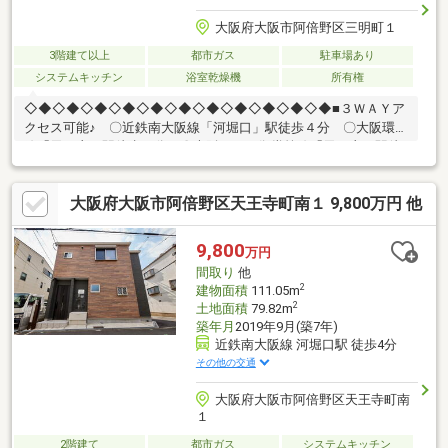
大阪府大阪市阿倍野区三明町１
3階建て以上
都市ガス
駐車場あり
システムキッチン
浴室乾燥機
所有権
◇◆◇◆◇◆◇◆◇◆◇◆◇◆◇◆◇◆◇◆◇◆■３ＷＡＹア
クセス可能♪ 〇近鉄南大阪線「河堀口」駅徒歩４分 〇大阪環状
線「天王寺」駅徒歩９分 〇大阪メトロ御堂筋線「天王寺」駅徒
歩９分■鉄骨造３階建、車庫付３ＬＤＫ■浴室乾燥機・食洗器付♪■
全居室６帖以上の広さ♪・小・中学校が徒歩１０分圏内の立地です
大阪府大阪市阿倍野区天王寺町南１ 9,800万円 他
♪大阪市立常盤小学校：徒歩6分（450ｍ）大阪市立文の里中学
校：徒歩5分（350ｍ）・生活に便利な施設が周辺には充実してい
ます♪〇阪急オアシスあべの店：徒歩4分（250ｍ）〇セブンイレ
9,800
万円
ブン天王寺三明町店：徒歩4分（280ｍ）〇スギドラッグあべの
間取り
他
店：徒歩4分（316ｍ）
2
建物面積
111.05m
2
土地面積
79.82m
築年月
2019年9月(築7年)
近鉄南大阪線 河堀口駅 徒歩4分
その他の交通
大阪府大阪市阿倍野区天王寺町南
１
2階建て
都市ガス
システムキッチン