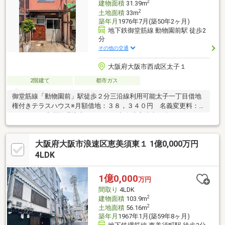
2
建物面積
31.39m
2
土地面積
33m
築年月
1976年7月(築50年2ヶ月)
地下鉄御堂筋線 動物園前駅 徒歩2
分
その他の交通
大阪府大阪市西成区太子１
2階建て
都市ガス
御堂筋線「動物園前」駅徒歩２分三沿線利用可能太子一丁目借地
権付きテラスハウス※月額借地：３８，３４０円 名義変更料：
１００万円◆周辺環境◆スーパー玉出今池店徒歩５分ファミリー
マート太子店徒歩２分ローソン新今宮駅前西店徒歩３分ＭＥＧＡ
ドン・キホーテ新世界店徒歩５分大阪市立今宮中学校徒歩１０分
大阪府大阪市浪速区恵美須東１ 1億0,000万円
大阪市立新今宮小学校徒歩１０分大阪市立山王保育所徒歩５分社
会福祉法人大阪社会医療センター付属病院徒歩６分※準防火地域※
4LDK
設備修補含む売主契約不適合責任免責※図面現況異なる場合現況
優先担当：松村 悠哉 電話：０７０－５５８７－２１９８
1億0,000
万円
間取り
4LDK
2
建物面積
103.9m
2
土地面積
56.16m
築年月
1967年1月(築59年8ヶ月)