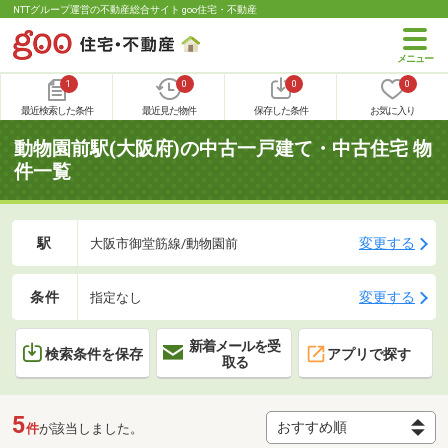
NTTグループ運営の不動産総合サイト goo住宅・不動産
1
0
0
0
最近検索した条件
最近見た物件
保存した条件
お気に入り
動物園前駅(大阪府)の中古一戸建て・中古住宅 物
件一覧
駅
変更する
大阪市御堂筋線/動物園前
条件
変更する
指定なし
新着メールを受
検索条件を保存
アプリで探す
取る
5
件
が該当しました。