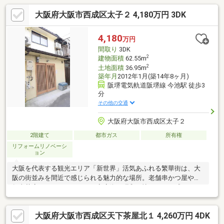
大阪府大阪市西成区太子２ 4,180万円 3DK
4,180
万円
間取り
3DK
2
建物面積
62.55m
2
土地面積
36.95m
築年月
2012年1月(築14年8ヶ月)
阪堺電気軌道阪堺線 今池駅 徒歩3
分
その他の交通
大阪府大阪市西成区太子２
2階建て
都市ガス
所有権
リフォームリノベーシ
ョン
大阪を代表する観光エリア「新世界」活気あふれる繁華街は、大
阪の街並みを間近で感じられる魅力的な場所。老舗串かつ屋や老
舗喫茶店、ノスタルジックな商店街が昭和の懐かしさを感じさせ
ます。スパワールドや通天閣、動物園など徒歩圏内でコンビニや
スーパーも近く、観光客に嬉しい立地となっています。
大阪府大阪市西成区天下茶屋北１ 4,260万円 4DK