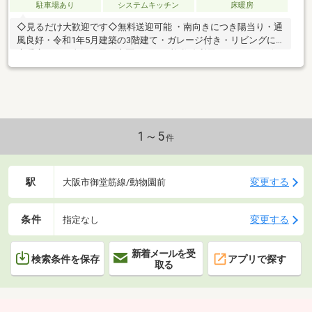
駐車場あり
システムキッチン
床暖房
◇見るだけ大歓迎です◇無料送迎可能 ・南向きにつき陽当り・通
風良好・令和1年5月建築の3階建て・ガレージ付き・リビングに
床暖房あり・人気の天王寺区エリア・複数線利用可でアクセス便
利な立地・民泊運営中・住環境良好・周辺環境充実◆レスポンス
は迅速に◆交渉は全力です◆‐多忙なお客様の「面倒だな」をフル
サポート致します‐◆「とりあえず見たい」「他社でローンをを断
られた」「他社の物件もまとめて見てみたい」「相談だけしてみ
たい」「しっかり交渉してほしい」「無駄を省きたい」等お気軽
にご連絡下さいませ。
1～5
件
駅
変更する
大阪市御堂筋線/動物園前
条件
変更する
指定なし
新着メールを受
検索条件を保存
アプリで探す
取る