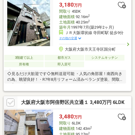
ＴＶモニター付きインターホン新調。●ダウンライト新設。●室内
3,180
万円
一部塗装、網戸一部張替。●ベランダ塗装、ポスト新調。●ハウス
間取り
4SDK
クリーニング等。
2
建物面積
92.16m
2
土地面積
40.25m
築年月
1997年7月(築29年2ヶ月)
ＪＲ大阪環状線 寺田町駅 徒歩9分
その他の交通
大阪府大阪市天王寺区国分町
3階建て以上
都市ガス
システムキッチン
所有権
即入居可
◇見るだけ大歓迎です◇無料送迎可能 ・人気の角部屋！南西向き
の為、眺望良好！・R7年8月リフォーム済みベランダ塗装、間取
り変更工事キッチン、キッチンパネル、ユニットバス、洗面台、
洗濯パン、トイレ、モニターホン新調ダウンライト新設、ポスト
新調クロス全て貼替、フロアタイル貼替、CF貼替建具一部新調、
大阪府大阪市阿倍野区共立通１ 3,480万円 6LDK
室内一部塗装、網戸一部貼替畳表替、襖貼替、障子貼替、洗い工
事一式！・人気の天王寺区エリア！・全室窓あり！・住環境良
好・安心の住宅保証付◇レスポンスは迅速に◇交渉は全力です◆‐
3,480
万円
多忙なお客様の「面倒だな」をフルサポート致します‐◆「とりあ
間取り
6LDK
えず見たい」「他社の物件もまとめて見てみ
2
建物面積
142.43m
2
土地面積
95.27m