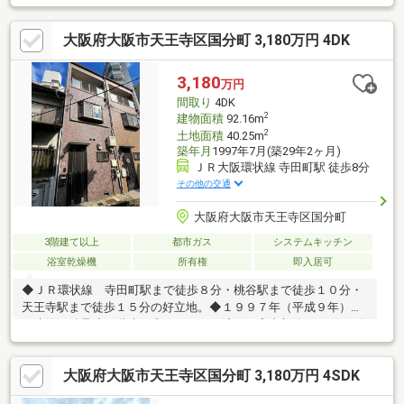
も適しています◇立地・大阪市立天王寺小学校まで徒歩約6分・
大阪市立天王寺中学校まで徒歩約2分◆◇弊社が選ばれる理由
大阪府大阪市天王寺区国分町 3,180万円 4DK
◆◇１．お金の扱い方のプロ、ファイナンシャルプランナーが資
金計画をサポート！２．買い替えなどにも対応できる売却専門チ
ームあり！３．たくさんの銀行と繋がりがあるため、最も低金利
3,180
万円
になるように審査が可能！お気軽にお問合せください！
間取り
4DK
2
建物面積
92.16m
2
土地面積
40.25m
築年月
1997年7月(築29年2ヶ月)
ＪＲ大阪環状線 寺田町駅 徒歩8分
その他の交通
大阪府大阪市天王寺区国分町
3階建て以上
都市ガス
システムキッチン
浴室乾燥機
所有権
即入居可
◆ＪＲ環状線 寺田町駅まで徒歩８分・桃谷駅まで徒歩１０分・
天王寺駅まで徒歩１５分の好立地。◆１９９７年（平成９年）７
月建築の鉄骨造３階建。◆リフォーム済みで室内新築みたいにピ
ッカピカです。◎リフォーム内容◎●システムキッチン・キッチ
ンパネル・浴室ユニットバス・洗面化粧台・洗濯パン・洗濯用水
大阪府大阪市天王寺区国分町 3,180万円 4SDK
栓・便器・温水洗浄便座新調。●フロアタイル・クロス・ＣＦ張
替。●畳表替、襖・障子張替。●間取り変更工事、建具一部新調、