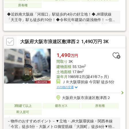
所有権
◆近鉄南大阪線「河堀口」駅徒歩約4分の好立地！◆JR環状線
「天王寺」駅も徒歩約10分！◆令和元年建築の築浅物件！～住宅
ローン・資金のご相談をしたいという方も大歓迎～・お支払いが
不安な方・頭金のご準備に不安のある方・勤続年数など審査に不
安がある方・お借入れがある方（お車/カード/キャッシング/リ
大阪府大阪市浪速区敷津西２ 1,490万円 3K
ボ）等・他社様で住宅ローンが難しいと言われた方お気軽にご連
絡、ご相談くださいませ！※SUUMOの予約システム上、ご予約い
ただいたお時間からご変更のご相談をさせていただく場合がござ
1,490
万円
います。ご了承よろしくお願いいたします。
間取り
3K
2
建物面積
55.12m
2
土地面積
17.8m
築年月
1985年2月(築41年7ヶ月)
ＪＲ大阪環状線 今宮駅 徒歩5分
その他の交通
大阪府大阪市浪速区敷津西２
3階建て以上
都市ガス
所有権
即入居可
－物件のおすすめポイント－▼立地・JR大阪環状線・関西本線
「今宮」徒歩5分・大阪メトロ御堂筋線「大国町」徒歩6分▼特