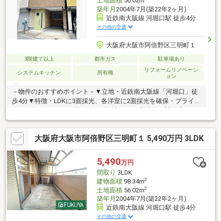
土地面積
56.02m
築年月
2004年7月(築22年2ヶ月)
近鉄南大阪線 河堀口駅 徒歩4分
その他の交通
大阪府大阪市阿倍野区三明町１
3階建て以上
都市ガス
駐車場あり
リフォームリノベーシ
システムキッチン
所有権
ョン
－物件のおすすめポイント－▼立地・近鉄南大阪線「河堀口」徒
歩4分▼特徴・LDKに3面採光、各洋室に2面採光を確保・プライバ
シーが保たれやすい2階リビング設計・LDを見渡せる対面式キッ
チン、食洗機付・洗面室に勝手口有・全居室に収納付・2階・3階
にバルコニー設置・令和6年3月にトイレ(便座・温水洗浄便座)・
大阪府大阪市阿倍野区三明町１ 5,490万円 3LDK
CF新調・屋根付駐車場1台分有(車種による)▼設備・1日の疲れを
癒す浴室は1616サイズ▼周辺環境・阪急オアシスあべの店 徒歩4
分(約250m)■ ご希望の住まい探しをお手伝いします
5,490
万円
━━━━━・・・物件の詳細・ご相談はお気軽にお問い合わせく
間取り
3LDK
ださい。
2
建物面積
98.34m
2
土地面積
56.02m
築年月
2004年7月(築22年2ヶ月)
近鉄南大阪線 河堀口駅 徒歩4分
その他の交通