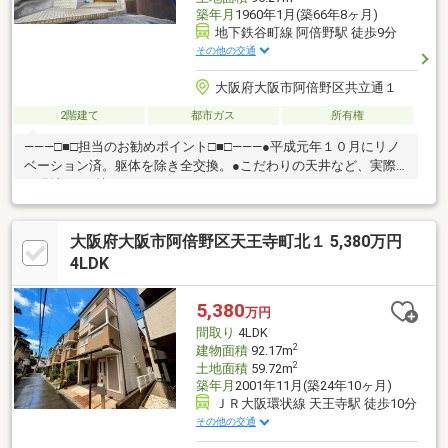
築年月
1960年1月(築66年8ヶ月)
地下鉄谷町線 阿倍野駅 徒歩9分
その他の交通
大阪府大阪市阿倍野区共立通１
2階建て
都市ガス
所有権
―――□■□担当のお勧めポイント□■□―――●平成元年１０月にリノ
ベーション済。躯体を除き全交換。●こだわりの天井など、実際
に現地でご確認ください。
大阪府大阪市阿倍野区天王寺町北１ 5,380万円
4LDK
5,380
万円
間取り
4LDK
2
建物面積
92.17m
2
土地面積
59.72m
築年月
2001年11月(築24年10ヶ月)
ＪＲ大阪環状線 天王寺駅 徒歩10分
その他の交通