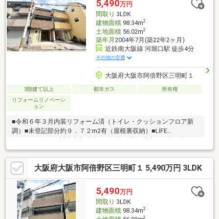
5,490
万円
間取り
3LDK
2
建物面積
98.34m
2
土地面積
56.02m
築年月
2004年7月(築22年2ヶ月)
近鉄南大阪線 河堀口駅 徒歩4分
その他の交通
大阪府大阪市阿倍野区三明町１
3階建て以上
都市ガス
所有権
リフォームリノベーシ
ョン
■令和６年３月内装リフォーム済（トイレ・クッションフロア新
調）■未登記部分約９．７２m2有（屋根裏収納）■LIFE
INFORMATION・近鉄南大阪線 河堀口駅 徒歩 ４分（約２９
５ｍ）・大阪環状線 天王寺駅 徒歩 ９分（約７１９
ｍ）・大阪市御堂筋線 天王寺 徒歩 ９分（約７１８ｍ）・
大阪府大阪市阿倍野区三明町１ 5,490万円 3LDK
あべのハルカス 徒歩１０分（約８００ｍ）・阪急オ
アシスあべの店 徒歩 ４分（約２５０ｍ）・大阪市立常盤
小学校 徒歩 ６分（約４５０ｍ）・大阪市立文の里中学
5,490
万円
校 徒歩 ５分（約３５０ｍ）
間取り
3LDK
2
建物面積
98.34m
2