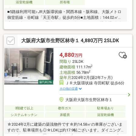
浴室乾燥機
所有権
■5路線利用可能♪JR大阪環状線・関西本線・阪和線、大阪メトロ
御堂筋線・谷町線「天王寺駅」徒歩約5分■土地面積：144.02㎡
建物面積：142.42㎡■電動シャッター付きガレージ 駐車場2台分
あり（サイズ制限あり）■LDK約22.5帖
大阪府大阪市生野区林寺１ 4,880万円 2SLDK
4,880
万円
間取り
2SLDK
2
建物面積
111.17m
2
土地面積
56.78m
築年月
2024年2月(築2年7ヶ月)
ＪＲ大阪環状線 寺田町駅 徒歩6分
その他の交通
大阪府大阪市生野区林寺１
3階建て以上
都市ガス
駐車場あり
システムキッチン
床暖房
浴室乾燥機
☆2024年2月に建築の築浅物件です☆約14.58㎡の車庫がございま
すので、駐車場所も◎☆LDKは約17.9帖ございます。ダイニング
テーブルやソファを置いても充分な広さがございます☆シンプル