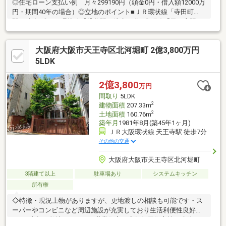
◎住宅ローン支払い例 月々299190円（頭金0円・借入額12000万
円・期間40年の場合）◎立地のポイント■ＪＲ環状線「寺田町
駅」徒歩7分■JR環状線「桃谷駅」徒歩12分■谷町線「天王寺駅」
徒歩19分◎物件のポイント■2025年10月にフルリフォーム済み■４
階にサウナを設置♪今 流行りの『整う』体験がお家で出来ます♪■
大阪府大阪市天王寺区北河堀町 2億3,800万円
民泊や２世帯住まいが出来ます♪■ご内覧予約 お待ちしております
♪■我公司有中国籍的工作人員。針対海外匯款等各項手続経験豊
5LDK
富、接受各種咨詢！※ネットで他社様が広告している物件も同時
に紹介可能です
2億3,800
万円
間取り
5LDK
2
建物面積
207.33m
2
土地面積
160.76m
築年月
1981年8月(築45年1ヶ月)
ＪＲ大阪環状線 天王寺駅 徒歩7分
その他の交通
大阪府大阪市天王寺区北河堀町
3階建て以上
駐車場あり
システムキッチン
所有権
◇特徴・現況上物がありますが、更地渡しの相談も可能です・ス
ーパーやコンビニなど周辺施設が充実しており生活利便性良好・
160平米超の敷地につき、二世帯住宅や店舗併用住宅等の建築に