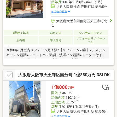
築年月
2001年11月(築24年10ヶ月)
ＪＲ大阪環状線 寺田町駅 徒歩5分
その他の交通
大阪府大阪市阿倍野区天王寺町北
１
3階建て以上
都市ガス
システムキッチン
リフォームリノベーシ
所有権
即入居可
ョン
令和8年5月室内リフォーム完了済!!【リフォーム内容】●システム
キッチン新調●ユニットバス新調、洗濯パン新調●モニター付イン
ターフォン新調●ダウンライト新設●ポスト新調●クロス全て貼替
え●フロアタイル貼替え●室内一部塗装●畳表貼替、襖貼替、障子
貼替●洗い工事一式お買い物・通勤・通学に便利な住環境で新生
大阪府大阪市天王寺区国分町 1億880万円 3SLDK
活を始めませんか☆お気軽にお問い合わせください♪Ｊホームパ
ートナーズ株式会社は、知識・経験豊富なスタッフが不動産探し
から新生活を始めるまで、お客様をしっかりトータルサポートい
1億880
万円
たします☆ご連絡をお待ちしております（＊＾＿＾＊）
間取り
3SLDK
2
建物面積
110.16m
2
土地面積
86.75m
築年月
2015年4月(築11年5ヶ月)
ＪＲ大阪環状線 寺田町駅 徒歩5分
その他の交通