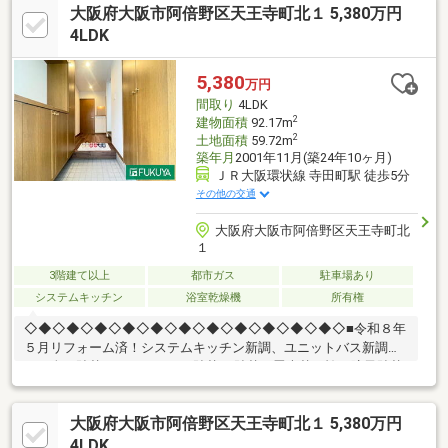
大阪府大阪市阿倍野区天王寺町北１ 5,380万円
倍野筋郵便局まで約150m・あべのキューズモールまで約900m・
あべのandまで約860m・Hoopまで約950m・丸山小学校まで約
4LDK
370m・松虫中学校まで約870m
5,380
万円
間取り
4LDK
2
建物面積
92.17m
2
土地面積
59.72m
築年月
2001年11月(築24年10ヶ月)
ＪＲ大阪環状線 寺田町駅 徒歩5分
その他の交通
大阪府大阪市阿倍野区天王寺町北
１
3階建て以上
都市ガス
駐車場あり
システムキッチン
浴室乾燥機
所有権
◇◆◇◆◇◆◇◆◇◆◇◆◇◆◇◆◇◆◇◆◇◆◇■令和８年
５月リフォーム済！システムキッチン新調、ユニットバス新調ク
ロス全て貼替、フロアタイル貼替CF貼替、畳表替、襖・障子貼替
等■大阪環状線「寺田町」駅徒歩５分■車庫付鉄骨造３階建■４Ｌ
ＤＫ＋ロフト■２階に水廻りが集約♪■食洗器・浴室乾燥機付♪・ス
大阪府大阪市阿倍野区天王寺町北１ 5,380万円
ーパーやコンビニ、ドラッグストアなど生活に便利な施設が周辺
には充実しています♪〇万代天王寺店：徒歩6分（440ｍ）〇セブ
4LDK