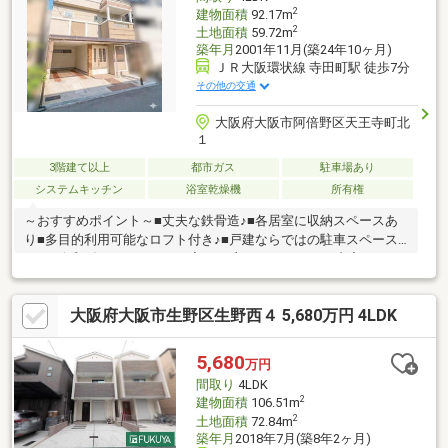
2
建物面積
92.17m
2
土地面積
59.72m
築年月
2001年11月(築24年10ヶ月)
ＪＲ大阪環状線 寺田町駅 徒歩7分
その他の交通
大阪府大阪市阿倍野区天王寺町北
１
3階建て以上
都市ガス
駐車場あり
システムキッチン
浴室乾燥機
所有権
～おすすめポイント～■丈夫な鉄骨造♪■各居室に収納スペースあ
り■多目的利用可能なロフト付き♪■戸建ならではの駐車スペース
あり■令和8年5月リフォーム完了 ～主ななリフォーム内容～・キ
ッチン・ユニットバス・洗面化粧台・フロアタイル張替・クロス
貼替など ～周辺環境～・コンビニまで徒歩約4分・スーパーまで
大阪府大阪市生野区生野西４ 5,680万円 4LDK
徒歩約6分・病院まで徒歩約8分・郵便局まで徒歩約1分・小学校
まで徒歩約4分とお子様の通いやすい距離♪公園も近く、子育て世
代の方にもおすすめ!! 住宅ローンや資金計画などお気軽にご相談
5,680
万円
ください！お問合せお待ちしております！
間取り
4LDK
2
建物面積
106.51m
2
土地面積
72.84m
築年月
2018年7月(築8年2ヶ月)