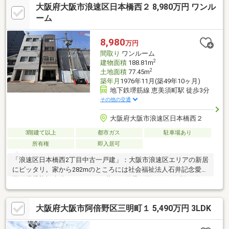
大阪府大阪市浪速区日本橋西２ 8,980万円 ワンル
フバルコニー造作、床・クロス張替(全室) 他※2005年10月 増築未
登記1階車庫部分3階洋室部分4階納戸・廊下部分※容積率は前面道
ーム
路幅員により240％に制限■ ご希望の住まい探しをお手伝いします
━━━━━・・・物件の詳細・ご相談はお気軽にお問合わせくだ
8,980
万円
さい。
間取り
ワンルーム
2
建物面積
188.81m
2
土地面積
77.45m
築年月
1976年11月(築49年10ヶ月)
地下鉄堺筋線 恵美須町駅 徒歩3分
その他の交通
大阪府大阪市浪速区日本橋西２
3階建て以上
都市ガス
駐車場あり
所有権
即入居可
「浪速区日本橋西2丁目中古一戸建」：大阪市浪速区エリアの新居
にピッタリ。家から282mのところには社会福祉法人石井記念愛染
園附属愛染橋病院があります。薬や日用品を買うのに便利なダイ
コクドラッグ 日本橋5丁目店まで198mです。今回紹介するのは、
建物面積が188.81平米。日当たりを重視している方に適した南側
大阪府大阪市阿倍野区三明町１ 5,490万円 3LDK
道路になります。8980万円も納得の、充実した設備環境のある物
件です。2駅利用できる場所にあるので利便性が高いです。