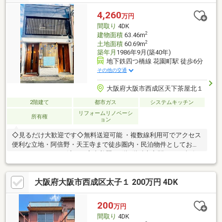
4,260
万円
間取り
4DK
2
建物面積
63.46m
2
土地面積
60.69m
築年月
1986年9月(築40年)
地下鉄四つ橋線 花園町駅 徒歩6分
その他の交通
大阪府大阪市西成区天下茶屋北１
2階建て
都市ガス
システムキッチン
リフォームリノベーシ
所有権
ョン
◇見るだけ大歓迎です◇無料送迎可能 ・複数線利用可でアクセス
便利な立地・阿倍野・天王寺まで徒歩圏内・民泊物件としておす
すめ♪・リフォーム済みで室内美麗・1階2階独立玄関あり・事務
所等様々な用途に利用可・住環境良好・周辺環境充実◇レスポン
スは迅速に◇交渉は全力です◆‐多忙なお客様の「面倒だな」をフ
大阪府大阪市西成区太子１ 200万円 4DK
ルサポート致します‐◆「とりあえず見たい」「他社でローンを断
られた」「他社の物件もまとめて見てみたい」「相談だけしてみ
たい」「しっかり交渉してほしい」「無駄を省きたい」等お気軽
200
万円
にご連絡下さいませ。
間取り
4DK