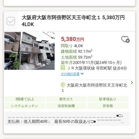
な長方形型のダイニングは工夫次第で色々なレイアウトをお楽し
み頂けますね☆リビング階段の為自然とご家族と顔を合わせるよ
大阪府大阪市阿倍野区天王寺町北１ 5,380万円
うになり、お互いの様子が分かりますね☆各居室に収納スペース
がございます。1階と3階には納戸がある為、収納場所に困りませ
4LDK
ん☆キッチンはうれしいシステムキッチン。食洗機もある為、家
事の時短も◎☆トイレは1階、2階にございます。混み合う朝も安
5,380
万円
心ですね
間取り
4LDK
2
建物面積
92.17m
2
土地面積
59.72m
築年月
2001年11月(築24年10ヶ月)
ＪＲ大阪環状線 寺田町駅 徒歩6分
その他の交通
大阪府大阪市阿倍野区天王寺町北
１
3階建て以上
都市ガス
駐車場あり
システムキッチン
浴室乾燥機
所有権
＿＿＿＿＿＿＿＿＿＿＿＿＿＿＿＿＿＿＿＿＿＿＿＿＿＿＿■□↓
支払例：借入期間40年↓ 最長50年の取扱あり□■ ￣￣￣￣￣￣￣
￣￣￣￣￣￣￣￣￣￣￣￣￣￣￣￣￣￣￣￣◎支払例 月額１３
２，００４円～◎＼魅力たっぷりのお家です／●雨の日でもお洗