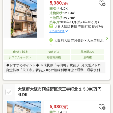
5,380
万円
間取り
4LDK
2
建物面積
92.17m
2
土地面積
59.72m
築年月
2001年11月(築24年10ヶ月)
ＪＲ大阪環状線 寺田町駅 徒歩7分
その他の交通
大阪府大阪市阿倍野区天王寺町北
１
3階建て以上
都市ガス
駐車場あり
システムキッチン
浴室乾燥機
所有権
◆おすすめポイント◆JR環状線「寺田町」駅徒歩5分大阪メトロ
御堂筋線「天王寺」駅徒歩10分2沿線利用可能で通勤・通学便利
鉄骨造につき耐久性の高い住まい令和8年5月リフォーム完了キッ
チン、浴室、洗面台、トイレ新調クロス・CF・フロアタイル貼替
済みゆとりある4LDKの間取り天王寺エリアが生活圏の利便性豊か
大阪府大阪市阿倍野区天王寺町北１ 5,380万円
な立地◆周辺環境◆髙松小学校 徒歩５分文の里中学校 徒歩１
０分◆支払い例◆５，３８０万円 お借入れの場合返済年数５０
4LDK
年 実行金利０．８９％月々返済額：１１１，１２５円ご検討
の参考にしてください♪
5,380
万円
間取り
4LDK