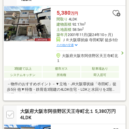
ンイレブン阿倍野高松店：徒歩4分（270ｍ）〇ダイコクドラッグ
寺田町駅前店：徒歩7分 （500ｍ）
5,380
万円
◇◆◇◆◇◆◇◆◇◆◇◆◇◆◇◆◇◆◇◆◇◆◇
間取り
4LDK
2
建物面積
92.17m
2
土地面積
58.5m
築年月
2001年11月(築24年10ヶ月)
ＪＲ大阪環状線 寺田町駅 徒歩5分
その他の交通
大阪府大阪市阿倍野区天王寺町北
１
3階建て以上
都市ガス
駐車場あり
システムキッチン
所有権
即入居可
－物件のおすすめポイント－▼立地・JR大阪環状線「寺田町」徒
歩5分 他▼特徴・鉄骨造3階建の4LDK住宅・LDKと水回りを2階に
配置・食洗機搭載のシステムキッチン・室内随所に収納スペース
を確保・多用途に利用可能なロフト付▼2026年5月室内リフォー
ム済【新調】キッチン、UB、 トイレ 等【張替】全室クロス(壁・
大阪府大阪市阿倍野区天王寺町北１ 5,380万円
天井) 等【その他】ハウスクリーニング 他▼周辺環境・万代天王
寺店 徒歩3分(約200m)・大阪市立高松小学校 徒歩5分(約350m)■
4LDK
ご希望の住まい探しをお手伝いします ━━━━━・・・物件の詳
細・ご相談はお気軽にお問い合わせください。