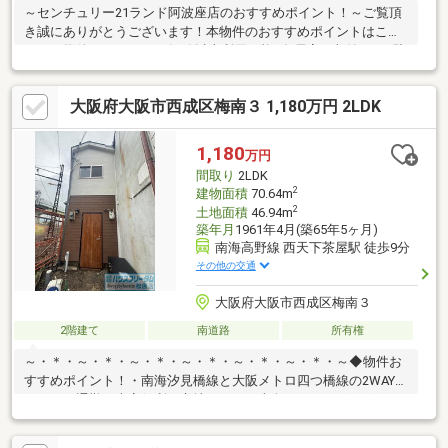
～センチュリー21ランド阿波座店のおすすめポイント！～ご覧頂
き誠にありがとうございます！本物件のおすすめポイントはこち
ら！＜物件について＞●2沿線以上利用可能●各居室に収納あり●駐
車1台可（車種による）＜立地＞●大阪メトロ四つ橋線「花園町」
駅より徒歩約8分お気軽にお問い合わせください！＜センチュリー
大阪府大阪市西成区梅南３ 1,180万円 2LDK
21ランドについて＞●センチュリー21ランド阿波座店は・・・
お客様のニーズに寄り添い、大切なお住まいのご購入に最後まで
伴走いたします！●リフォームのご相談も承っております。●不動
1,180
万円
産に関するお悩み等、なんでもお気軽にご相談くださいませ！
間取り
2LDK
2
建物面積
70.64m
2
土地面積
46.94m
築年月
1961年4月(築65年5ヶ月)
南海高野線 西天下茶屋駅 徒歩9分
その他の交通
大阪府大阪市西成区梅南３
2階建て
南道路
所有権
～・＊・～・＊・～・＊・～・＊・～・＊・～・＊・～◆物件お
すすめポイント！・南海汐見橋線と大阪メトロ四つ橋線の2WAYア
クセス！通勤に大変便利な立地です。・南向きなのでポカポカと
あたたかな光と心地良い風が入り込みます♪・大阪市立まつば小学
校まで徒歩5分、大阪市立梅南中学校まで徒歩2分！お子さまの登