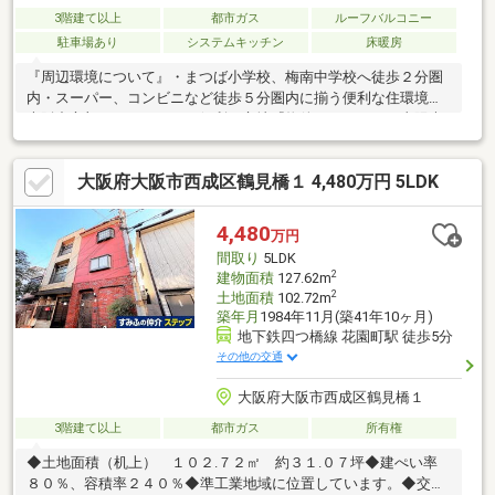
3階建て以上
都市ガス
ルーフバルコニー
駐車場あり
システムキッチン
床暖房
『周辺環境について』・まつば小学校、梅南中学校へ徒歩２分圏
内・スーパー、コンビニなど徒歩５分圏内に揃う便利な住環境・
大阪中心部へのアクセスが便利な立地『物件について』・太陽光
発電システム搭載！エコで安心な暮らし☆・収納スペースが豊富
な４ＬＤＫ＋ガレージ・２階部分ＬＤＫと水廻りにつき生活動線
大阪府大阪市西成区鶴見橋１ 4,480万円 5LDK
がスムーズ・屋上バルコニーあり☆住宅ローンについても広い視
野と豊富な知識でご提案致します！・住宅ローンが通るかどうか
不安…などお気軽にお問い合わせください。☆『資金計画書』の
4,480
万円
無料作成も実施中☆☆当社について・ご不安点ゼロを目標に接客
間取り
5LDK
を心掛けています！
2
建物面積
127.62m
2
土地面積
102.72m
築年月
1984年11月(築41年10ヶ月)
地下鉄四つ橋線 花園町駅 徒歩5分
その他の交通
大阪府大阪市西成区鶴見橋１
3階建て以上
都市ガス
所有権
◆土地面積（机上） １０２.７２㎡ 約３１.０７坪◆建ぺい率
８０％、容積率２４０％◆準工業地域に位置しています。◆交通