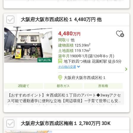
アクセス！大阪メトロ 四つ橋線『花園町』駅 徒歩5分南海電鉄
高野線『萩ノ茶屋』駅 徒歩7分
大阪府大阪市西成区松１ 4,480万円 他
4,480
万円
間取り
他
2
建物面積
125.39m
2
土地面積
119.17m
築年月
1900年1月(築126年8ヶ月)
地下鉄四つ橋線 花園町駅 徒歩5分
その他の交通
大阪府大阪市西成区松１
2階建て
都市ガス
所有権
【おすすめポイント】☆西成区松１丁目のアパート◆3wayアクセ
ス可能で通勤通学に便利な立地【周辺環境】―子育て世帯にも安
心の環境－・大阪市立新今宮小学校 約900ｍ・大阪市立今宮中
学校 約900ｍ―ちょっとしたお買い物に便利―・デイリーカナー
トイズミヤ花園店 約310ｍ・ライフ西天下茶屋店 約450ｍ・ロ
大阪府大阪市西成区梅南１ 2,780万円 3DK
ーソン西成松一丁目店 約160ｍ・ファミリーマート花園南二丁
目店 約350ｍ・ダイコクドラッグ地下鉄花園町駅前店 約290