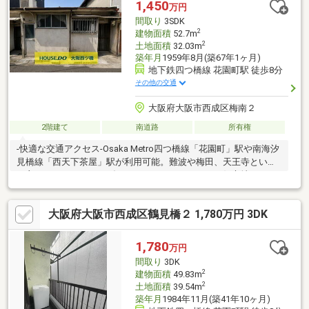
1,450
万円
ます不動産の事なら何でもお気軽にご相談下さい！
間取り
3SDK
2
建物面積
52.7m
2
土地面積
32.03m
築年月
1959年8月(築67年1ヶ月)
地下鉄四つ橋線 花園町駅 徒歩8分
その他の交通
大阪府大阪市西成区梅南２
2階建て
南道路
所有権
-快適な交通アクセス-Osaka Metro四つ橋線「花園町」駅や南海汐
見橋線「西天下茶屋」駅が利用可能。難波や梅田、天王寺といっ
た主要ターミナルへもダイレクトにアクセスできる好立地です。-
便利な生活環境- 近隣にはスーパーや商店街、コンビニ、医療機関
が揃っており、日々の買い物や生活に便利な環境です。【※築年
大阪府大阪市西成区鶴見橋２ 1,780万円 3DK
数に関するご注意事項】本物件は建物が古く、登記簿上の最古の
記録として「昭和34年8月増築」と記載されております。そのた
め、実際の建築時期はそれ以前となる可能性があります。あらか
1,780
万円
じめ現況をご確認・ご了承の上、お問い合わせください。
間取り
3DK
2
建物面積
49.83m
2
土地面積
39.54m
築年月
1984年11月(築41年10ヶ月)