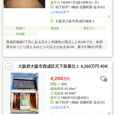
築年月
1926年1月(築100年8ヶ月)
地下鉄四つ橋線 花園町駅 徒歩6分
その他の交通
大阪府大阪市西成区梅南１
2階建て
南道路
都市ガス
所有権
西成区梅南1丁目にある広さと利便性が両立した5LDKです。各部
屋をゆったり使えるゆとりの広さがある5LDK。最大9.5帖の洋室
をはじめ、12帖超のLDを確保し、家族それぞれの空間をしっかり
確保できます。南西角地につき日当たり・風通しも良好♪新今宮小
学校、今宮中学校まで徒歩14分。最寄り駅まで徒歩10分以内、周
大阪府大阪市西成区天下茶屋北１ 4,260万円 4DK
辺にはスーパーやドラッグストア等有で通勤通学だけでなくお買
い物も便利な立地です。内見等お気軽にお問い合わせください。
4,260
万円
間取り
4DK
2
建物面積
63.46m
2
土地面積
60.69m
築年月
1986年9月(築40年)
地下鉄四つ橋線 花園町駅 徒歩6分
その他の交通