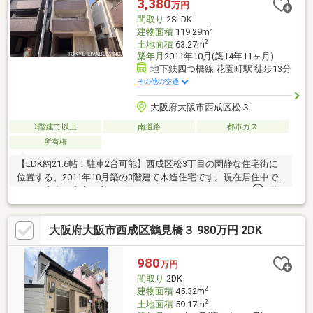
3,380
万円
間取り
2SLDK
2
建物面積
119.29m
2
土地面積
63.27m
築年月
2011年10月(築14年11ヶ月)
地下鉄四つ橋線 花園町駅 徒歩13分
その他の交通
大阪府大阪市西成区松３
3階建て以上
南道路
都市ガス
所有権
【LDK約21.6帖！駐車2台可能】西成区松3丁目の閑静な住宅街に
位置する、2011年10月築の3階建て木造住宅です。現在居住中で
すが、室内を大変丁寧にお使いです。■ おすすめポイント①2階
のLDKは、約21.6帖の広さを確保。ご家族全員が集まってもゆっ
たりとくつろげる、のびのびとした大空間です。 ②敷地内には
大阪府大阪市西成区鶴見橋３ 980万円 2DK
カースペースを2台分（※車種制限有）設けており、お車を複数台
お持ちのご家庭や、来客時にも大変便利です。 ■ 充実の周辺環境
（ライフインフォメーション）日々のお買い物から子育てまで、
980
万円
生活に欠かせない施設が徒歩圏内に揃う恵まれた住環境です。
間取り
2DK
2
建物面積
45.32m
2
土地面積
59.17m