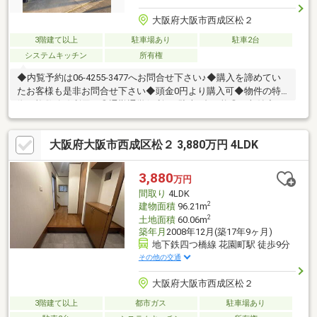
大阪府大阪市西成区松２
3階建て以上
駐車場あり
駐車2台
システムキッチン
所有権
◆内覧予約は06-4255-3477へお問合せ下さい♪◆購入を諦めてい
たお客様も是非お問合せ下さい◆頭金0円より購入可◆物件の特
徴・複数路線利用可◎通勤通学便利♪・駐車2台可能◎・収納充
実・周辺環境充実・スーパー近く買い物便利！・全居室フローリ
ングにつきお掃除らくらく♪◆見るだけ大歓迎◆接客対応品質に
大阪府大阪市西成区松２ 3,880万円 4LDK
自信があり◆夜間早朝もお気軽にご連絡ください！◆無料送迎可
「購入するか分からないけど見るだけ見たい」「他社の物件もま
とめて見てみたい」等ご購入をご検討中のお客様にとって、より
3,880
万円
良い条件でご購入頂く為に精一杯サポート致します不動産の事な
間取り
4LDK
ら何でもお気軽にご相談下さい！
2
建物面積
96.21m
2
土地面積
60.06m
築年月
2008年12月(築17年9ヶ月)
地下鉄四つ橋線 花園町駅 徒歩9分
その他の交通
大阪府大阪市西成区松２
3階建て以上
都市ガス
駐車場あり