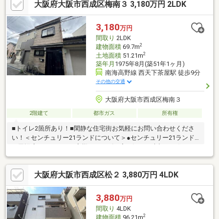
大阪府大阪市西成区梅南３ 3,180万円 2LDK
下校も安心です♪◆資料請求やご見学は情報収集のためでもOK。
お客様のペースでゆっくりご検討いただけます。ハウスフリーダ
ムは【東証スタンダード上場企業】です。不動産購入や住宅ロー
3,180
万円
ンについては、ハウスフリーダムにお任せ下さい。（ご来店の際
間取り
2LDK
は、店舗前に大型駐車場を完備しております）
2
建物面積
69.7m
2
土地面積
51.21m
築年月
1975年8月(築51年1ヶ月)
南海高野線 西天下茶屋駅 徒歩9分
その他の交通
大阪府大阪市西成区梅南３
2階建て
都市ガス
所有権
■トイレ2箇所あり！■閑静な住宅街お気軽にお問い合わせくださ
い！＜センチュリー21ランドについて＞●センチュリー21ランド
西田辺店は・・・ お客様のニーズに寄り添い、大切なお住まい
のご購入に最後まで伴走いたします！●リフォームのご相談も承
っております。●購入・売却・ローンのご相談・・・なんでもお
大阪府大阪市西成区松２ 3,880万円 4LDK
気軽にご相談くださいませ！〇大阪メトロ御堂筋線「西田辺」駅
より徒歩1分！〇営業時間：10：00～20：00（火曜日・水曜日定
休日※祝日は営業）事前にご連絡いただけますと、スムーズにご
3,880
万円
案内が可能です。ご連絡お待ちしております！
間取り
4LDK
2
建物面積
96.21m