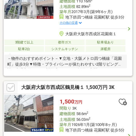
建物面積
110.16m
2
土地面積
82.89m
築年月
2017年3月(築9年6ヶ月)
地下鉄四つ橋線 花園町駅 徒歩3分
その他の交通
大阪府大阪市西成区花園南１
3階建て以上
都市ガス
駐車場あり
駐車2台
システムキッチン
床暖房
－物件のおすすめポイント－▼立地・大阪メトロ四つ橋線「花園
町」徒歩3分▼特徴・プライバシーが保たれやすい2階リビング設
計・床暖房付のLDK、対面式キッチンを採用・玄関がスッキリと
片付くSC有・約5.2帖納戸は収納付で多彩に利用可能・2・3階に
バルコ二―を設置・ハイルーフ車駐車可能(サイズ制限有・車種に
大阪府大阪市西成区鶴見橋１ 1,500万円 3K
よる)▼周辺環境・イズミヤ 徒歩3分(約200m)・新今宮小学校 徒歩
10分(約770m)※敷地の一部は容積率400%(前面道路幅により240％
に制限)■ ご希望の住まい探しをお手伝いします ━━━━━・・・
1,500
万円
物件の詳細・ご相談はお気軽にお問い合わせください。
間取り
3K
2
建物面積
58.6m
2
土地面積
56.03m
築年月
1926年1月(築100年8ヶ月)
地下鉄四つ橋線 花園町駅 徒歩5分