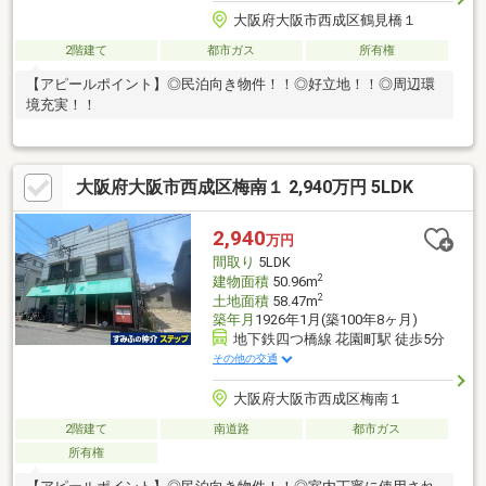
大阪府大阪市西成区鶴見橋１
2階建て
都市ガス
所有権
【アピールポイント】◎民泊向き物件！！◎好立地！！◎周辺環
境充実！！
大阪府大阪市西成区梅南１ 2,940万円 5LDK
2,940
万円
間取り
5LDK
2
建物面積
50.96m
2
土地面積
58.47m
築年月
1926年1月(築100年8ヶ月)
地下鉄四つ橋線 花園町駅 徒歩5分
その他の交通
大阪府大阪市西成区梅南１
2階建て
南道路
都市ガス
所有権