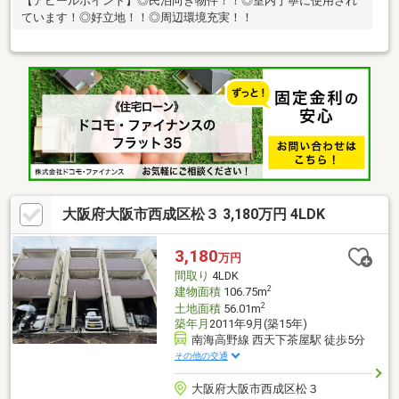
【アピールポイント】◎民泊向き物件！！◎室内丁寧に使用され
ています！◎好立地！！◎周辺環境充実！！
大阪府大阪市西成区松３ 3,180万円 4LDK
3,180
万円
間取り
4LDK
2
建物面積
106.75m
2
土地面積
56.01m
築年月
2011年9月(築15年)
南海高野線 西天下茶屋駅 徒歩5分
その他の交通
大阪府大阪市西成区松３