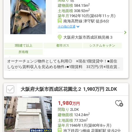
間取り
他
2
建物面積
584.15m
2
土地面積
308.92m
築年月
1962年10月(築63年11ヶ月)
南海高野線 津守駅 徒歩6分
その他の交通
大阪府大阪市西成区鶴見橋３
3階建て以上
都市ガス
システムキッチン
所有権
オーナーチェンジ物件としても利用◎ ※現在1階賃貸中！■居住
しながら賃料収入を見込める物件♪■1階賃料 33万円/月※現在賃
貸借契約の継承が条件になります。■3階、4階それぞれに水回り
設備有り！2世帯住宅としても利用可能♪■4ＦバルコニーでＢＢＱ
や水遊びも利用可能♪■3Ｆ中庭有り！外の空気を味わいながらゆ
大阪府大阪市西成区花園北２ 1,980万円 2LDK
ったり過ごせます♪※参考※1階賃料 33万円/月3階想定賃料 18万
円/月4階想定賃料 7万円/月想定年間賃料収入 696万円想定年間
表面利回り 7.90％
1,980
万円
間取り
2LDK
2
建物面積
124.24m
2
土地面積
77.32m
築年月
1946年1月(築80年8ヶ月)
地下鉄四つ橋線 花園町駅 徒歩2分