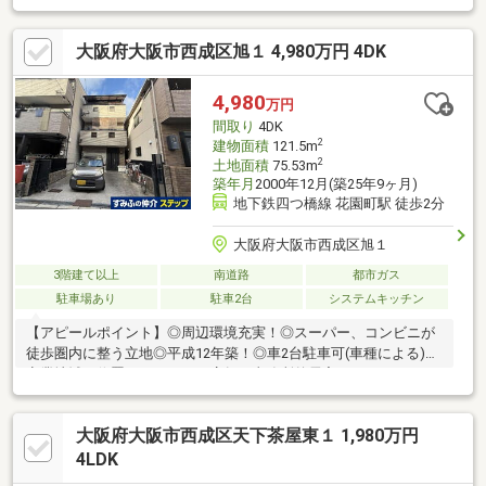
戸、1K×1戸の木造2階建て！◆ミニキッチンはIHコンロ付♪◆全居
室フローリングで日々のお掃除も楽々です♪◆複数沿線利用可能
大阪府大阪市西成区旭１ 4,980万円 4DK
でアクセス良好♪◆収益用としてもご検討ください♪―交通―・大
阪メトロ四つ橋線「花園町」駅徒歩2分・南海高野線「萩ノ茶屋」
駅徒歩3分・阪堺電気軌道阪堺線「今船」駅徒歩6分・大阪メトロ
4,980
万円
堺筋線/御堂筋線「動物園前」駅徒歩9分・JR線/南海線「新今宮」
間取り
4DK
駅徒歩10分
2
建物面積
121.5m
2
土地面積
75.53m
築年月
2000年12月(築25年9ヶ月)
地下鉄四つ橋線 花園町駅 徒歩2分
大阪府大阪市西成区旭１
3階建て以上
南道路
都市ガス
駐車場あり
駐車2台
システムキッチン
【アピールポイント】◎周辺環境充実！◎スーパー、コンビニが
徒歩圏内に整う立地◎平成12年築！◎車2台駐車可(車種による)◎
商業地域に位置しています！店舗・事務所兼居宅としていかがで
しょうか。
大阪府大阪市西成区天下茶屋東１ 1,980万円
4LDK