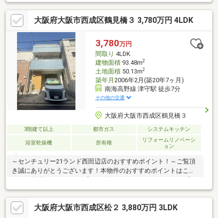
い納戸スペースがあり、収納スペースとしてはもちろん居室とし
ても活用できます。LDKは二面採光で陽当たりもよく生活スタイ
大阪府大阪市西成区鶴見橋３ 3,780万円 4LDK
ルに合わせて柔軟に空間を使えるつくり 居室には収納完備！シン
プルで使いやすく多用途に対応できます。屋根付きのゆとりある
ベランダや駐車スペースなどファミリー層におすすめのお家で
3,780
万円
す！
間取り
4LDK
2
建物面積
93.48m
2
土地面積
50.13m
築年月
2006年2月(築20年7ヶ月)
南海高野線 津守駅 徒歩7分
その他の交通
大阪府大阪市西成区鶴見橋３
3階建て以上
都市ガス
システムキッチン
リフォームリノベーシ
浴室乾燥機
所有権
ョン
～センチュリー21ランド西田辺店のおすすめポイント！～ご覧頂
き誠にありがとうございます！本物件のおすすめポイントはこち
ら！＜物件について＞■丁寧にお住まいになられていたため、室
内の状態は良好です■設置されている家具・家電は、ご希望に応
じて一部をサービス品としてお渡し可能ですお気軽にお問い合わ
大阪府大阪市西成区松２ 3,880万円 3LDK
せください！＜センチュリー21ランドについて＞●センチュリー
21ランド西田辺店は・・・ お客様のニーズに寄り添い、大切な