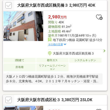
コニー付きで開放感◎◆見るだけ大歓迎！お気軽にご予約下さい
大阪府大阪市西成区鶴見橋３ 2,980万円 4DK
♪◆接客対応品質に自信があり「購入するか分からないけど見る
だけ見たい」「他社の物件もまとめて見てみたい」等ご購入をご
検討中のお客様にとって、より良い条件でご購入頂く為に精一杯
2,980
万円
サポート致します不動産の事なら何でもお気軽にご相談下さい！
間取り
4DK
2
建物面積
81.2m
2
土地面積
49.4m
築年月
1981年11月(築44年10ヶ月)
地下鉄四つ橋線 花園町駅 徒歩12分
その他の交通
大阪府大阪市西成区鶴見橋３
2階建て
都市ガス
システムキッチン
リフォームリノベーシ
所有権
ョン
大阪メトロ四つ橋線花園町駅徒歩１２分。南海汐見橋線津守駅徒
歩８分。北東角地。４DK。２０１２年７月キッチン・浴室・洗面
台・トイレ交換。フローリング張替・クロス張替。２０１８年２
月外壁塗装済。長橋小学校まで約４２０ｍ徒歩６分。鶴見橋中学
校まで約３５０ｍ徒歩５分。スーパー玉出鶴見橋店まで約２９０
大阪府大阪市西成区松３ 3,380万円 2SLDK
ｍ徒歩４分。