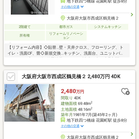
地下鉄四つ橋線 花園町駅 徒歩8分
その他の交通
大阪府大阪市西成区鶴見橋２
2階建て
都市ガス
システムキッチン
リフォームリノベーシ
所有権
ョン
【リフォーム内容】◇貼替…壁・天井クロス、フローリング、ト
イレ・洗面CF、畳◇新規交換…キッチン、洗面台、ユニットバ
ス、トイレ◇その他…外壁塗装、ベランダ防水工事、建具新調、
ハウスクリーニング 等【おすすめポイント】☆居住用としては
もちろん、投資用やセカンドハウス、民泊用など様々な用途でご
大阪府大阪市西成区鶴見橋２ 2,480万円 4DK
検討いただける物件です☆全居室6帖以上のゆとりある広さ☆空
き家につきいつでもご内覧可能です☆お住み替えのご相談などお
気軽にお問合せください！【周辺環境】・まつば小学校まで約
2,480
万円
350ｍ・梅南中学校まで約450ｍ・ライフ西天下茶屋店まで約350
間取り
4DK
ｍ・コーナンＰＲＯ梅南店まで約450ｍ
2
建物面積
69.48m
2
土地面積
48.16m
築年月
1981年7月(築45年2ヶ月)
地下鉄四つ橋線 花園町駅 徒歩8分
その他の交通
大阪府大阪市西成区鶴見橋２