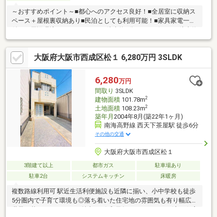
～おすすめポイント～■都心へのアクセス良好！■全居室に収納ス
ペース＋屋根裏収納あり■民泊としても利用可能！■家具家電一式
付き～周辺環境～・スーパーまで徒歩約4分・コンビニまで徒歩約
2分・ドラッグストアまで徒歩約5分・ホームセンターまで徒歩約
10分・病院まで徒歩約3分・郵便局まで徒歩約4分・銀行まで徒歩
大阪府大阪市西成区松１ 6,280万円 3SLDK
4分・小中一貫校まで徒歩約11分・幼稚園まで徒歩約9分・公園ま
で徒歩約12分その他、近隣には生活に便利な施設多数あり！ぜひ
一度ご覧になってみませんか♪住宅ローンなどの資金計画もお気軽
6,280
万円
にご相談くださいお問合せお待ちしております♪
間取り
3SLDK
2
建物面積
101.78m
2
土地面積
108.23m
築年月
2004年8月(築22年1ヶ月)
南海高野線 西天下茶屋駅 徒歩6分
その他の交通
大阪府大阪市西成区松１
3階建て以上
都市ガス
駐車場あり
駐車2台
システムキッチン
床暖房
複数路線利用可 駅近生活利便施設も近隣に揃い、小中学校も徒歩
5分圏内で子育て環境も◎落ち着いた住宅地の雰囲気も有り幅広い
世帯が暮らしやすいのが魅力♪---令和元年フルリフォーム済み☆広