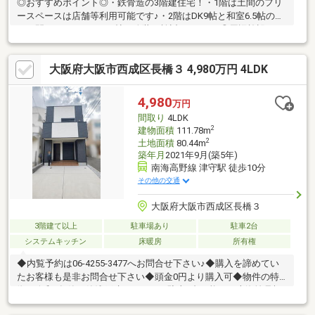
◎おすすめポイント◎・鉄骨造の3階建住宅！・1階は土間のフリ
ースペースは店舗等利用可能です♪・2階はDK9帖と和室6.5帖のつ
づき間なので、LDK15.5帖に改装も検討できます♪◎周辺施設・ス
ーパーデイリーカナートイズミヤ花園店まで徒歩約330ｍ・スー
パーサンディ天下茶屋店まで徒歩約480ｍ・スーパー玉出花園店
大阪府大阪市西成区長橋３ 4,980万円 4LDK
まで徒歩約500ｍ・ファミリーマート天下茶屋一丁目店まで徒歩
約160ｍ・ローソン天下茶屋一丁目店まで徒歩約210ｍ・ココカラ
ファインデイリーカナートイズミヤ店まで徒歩約330ｍ・ダイコ
4,980
万円
クドラッグ地下鉄花園町駅前店まで徒歩約410ｍお買物便利な立
間取り
4LDK
地です♪
2
建物面積
111.78m
2
土地面積
80.44m
築年月
2021年9月(築5年)
南海高野線 津守駅 徒歩10分
その他の交通
大阪府大阪市西成区長橋３
3階建て以上
駐車場あり
駐車2台
システムキッチン
床暖房
所有権
◆内覧予約は06-4255-3477へお問合せ下さい♪◆購入を諦めてい
たお客様も是非お問合せ下さい◆頭金0円より購入可◆物件の特
徴・令和3年築の築浅戸建♪・4LDK＋駐車2台可能！・南海汐見橋
線「津守」駅徒歩10分◎・角地×日当たり・通風良好♪・広いバル