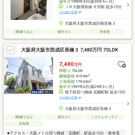
築年月
1990年4月(築36年5ヶ月)
ＪＲ大阪環状線 今宮駅 徒歩15分
その他の交通
大阪府大阪市西成区鶴見橋３
3階建て以上
都市ガス
所有権
大阪府大阪市西成区長橋３ 7,480万円 7SLDK
7,480
万円
間取り
7SLDK
2
建物面積
419.9m
2
土地面積
179.65m
築年月
1997年6月(築29年3ヶ月)
地下鉄四つ橋線 花園町駅 徒歩15分
その他の交通
大阪府大阪市西成区長橋３
3階建て以上
都市ガス
システムキッチン
所有権
■アクセス・大阪メトロ四つ橋線「花園町」駅徒歩15分・南海電