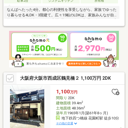
駐車2台
システムキッチン
所有権
なんばへたった4分。都心の利便性を享受しながら、家族でゆった
り暮らせる4LDK・3階建て。広々15帖のLDKは、家族みんなが自
然と集まる、笑顔あふれる空間♪子どもたちの部屋も確保でき、成
長に合わせた暮らしが叶います。橘小学校まで徒歩わずか3分、天
下茶屋中学校まで徒歩４分の安心して子育てできる環境も魅力。2
路線利用可能で通勤・お出かけもスムーズ。駐車場は2台分確保済
みで、週末のファミリーお出かけも快適です☆大阪の中心地に近
いのに、わが家ではゆったりと。そんな「都心×ゆとり」を同時に
叶えた、ファミリーのための理想の一邸です。
大阪府大阪市西成区鶴見橋２ 1,100万円 2DK
1,100
万円
間取り
2DK
2
建物面積
39.4m
2
土地面積
48.36m
築年月
1965年1月(築61年8ヶ月)
地下鉄四つ橋線 花園町駅 徒歩10分
その他の交通