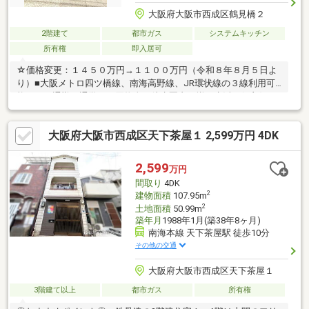
大阪府大阪市西成区鶴見橋２
2階建て
都市ガス
システムキッチン
所有権
即入居可
☆価格変更：１４５０万円→１１００万円（令和８年８月５日よ
り）■大阪メトロ四ツ橋線、南海高野線、JR環状線の３線利用可
能です 通勤、通学、お買物全て徒歩圏内に揃う生活至便良好な
立地です■１階の店舗部分では多彩な利用と共に素敵な生活
を！ 現在は１階を事務所として使用されています。■最初の持
大阪府大阪市西成区天下茶屋１ 2,599万円 4DK
ち家や収益物件にも適しています。■ワイドなバルコニーやレト
ロ感漂う外観が魅力です。■内覧希望のお客様はお気軽に内覧予
約をお願いします。 （お問い合わせ）富士ホームサービス株式
2,599
万円
会社 日本橋支店 ０６－４３９６－７０００ ０８０－５
間取り
4DK
５９３－８００８ 担当：福田（フクダ）まで。
2
建物面積
107.95m
2
土地面積
50.99m
築年月
1988年1月(築38年8ヶ月)
南海本線 天下茶屋駅 徒歩10分
その他の交通
大阪府大阪市西成区天下茶屋１
3階建て以上
都市ガス
所有権