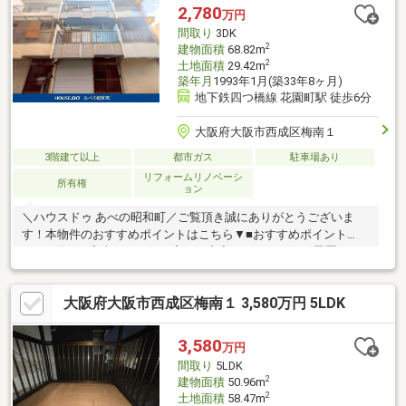
ｍ・ドラッグミック鶴見橋店 約680ｍ
2,780
万円
間取り
3DK
2
建物面積
68.82m
2
土地面積
29.42m
築年月
1993年1月(築33年8ヶ月)
地下鉄四つ橋線 花園町駅 徒歩6分
大阪府大阪市西成区梅南１
3階建て以上
都市ガス
駐車場あり
リフォームリノベーシ
所有権
ョン
＼ハウスドゥ あべの昭和町／ご覧頂き誠にありがとうございま
す！本物件のおすすめポイントはこちら▼■おすすめポイント①
＜2025年4月室内リフォーム完了！充実のメンテナンス履歴＞キ
ッチン・トイレ・洗面などの水回り設備を一新し、全室のクロス
と床も貼り替えたばかりです。築年数を感じさせない清潔感のあ
大阪府大阪市西成区梅南１ 3,580万円 5LDK
る室内が、安定した入居維持をサポートします。■おすすめポイ
ント②＜表面利回り5.91％！シャッター付ビルトインガレージ完
備＞年間賃料収入1、644、000円、表面利回り5.91％で運用中の
3,580
万円
オーナーチェンジ物件です。■おすすめポイント③＜子育て世帯
間取り
5LDK
に嬉しい住環境！＞
2
建物面積
50.96m
2
土地面積
58.47m