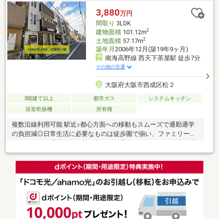
お住まいのご購入に最後まで伴走いたします！●リフォームのご
3,880
万円
相談も承っております。●不動産に関するお悩み等、なんでもお
間取り
3LDK
気軽にご相談くださいませ！
2
建物面積
101.12m
2
土地面積
57.17m
築年月
2006年12月(築19年9ヶ月)
南海高野線 西天下茶屋駅 徒歩7分
その他の交通
大阪府大阪市西成区松２
3階建て以上
都市ガス
システムキッチン
浴室乾燥機
所有権
複数沿線利用可能 駅近♪都心方面への移動もスムーズで通勤通学
の負担減◎日常生活に必要なものは徒歩圏で揃い、ファミリーに
もおすすめの環境です。落ち着いた住宅街でありながら、生活利
便性を確保しやすい立地☆---1階は一部を店舗としてお使い中のお
家 そのまま店舗や事務所としても、リノベで居住スペースを増築
したり車庫を設けたりと自由度の高いつくりです。居住スペース
は生活をイメージしやすい明るく整った室内♪白を基調でより広
く、開放感のある空間になっています。各居室も収納が完備さ
れ、子ども部屋や寝室など用途に合わせて使いやすい☆