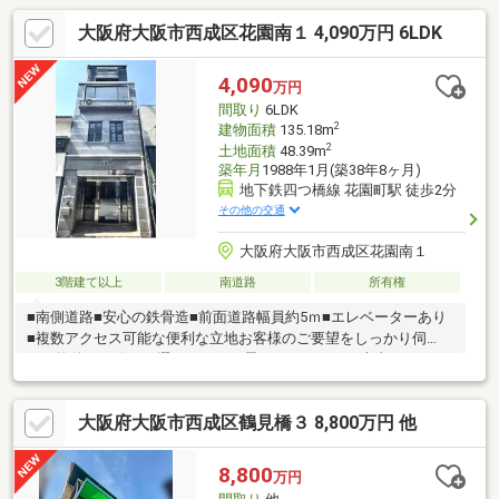
大阪府大阪市西成区花園南１ 4,090万円 6LDK
4,090
万円
間取り
6LDK
2
建物面積
135.18m
2
土地面積
48.39m
築年月
1988年1月(築38年8ヶ月)
地下鉄四つ橋線 花園町駅 徒歩2分
その他の交通
大阪府大阪市西成区花園南１
3階建て以上
南道路
所有権
■南側道路■安心の鉄骨造■前面道路幅員約5ｍ■エレベーターあり
■複数アクセス可能な便利な立地お客様のご要望をしっかり伺
い、物件を一緒にお選びしたいと思っております！大事なマイホ
ームのお探し全力でお手伝いさせて頂きます♪ローン、リフォーム
のご相談など、何でもお気軽にご連絡下さい！
大阪府大阪市西成区鶴見橋３ 8,800万円 他
8,800
万円