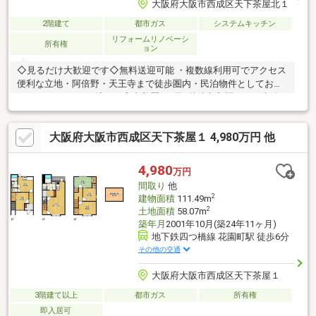
大阪府大阪市西成区天下茶屋北１
2階建て
都市ガス
システムキッチン
リフォームリノベーシ
所有権
ョン
◇見るだけ大歓迎です◇無料送迎可能 ・複数線利用可でアクセス
便利な立地・阿倍野・天王寺まで徒歩圏内・民泊物件としておす
すめ♪・リフォーム済みで室内美麗・1階2階独立玄関あり・事務
所等様々な用途に利用可・住環境良好・周辺環境充実◇レスポン
スは迅速に◇交渉は全力です◆‐多忙なお客様の「面倒だな」をフ
大阪府大阪市西成区天下茶屋１ 4,980万円 他
ルサポート致します‐◆「とりあえず見たい」「他社でローンを断
られた」「他社の物件もまとめて見てみたい」「相談だけしてみ
たい」「しっかり交渉してほしい」「無駄を省きたい」等お気軽
4,980
万円
にご連絡下さいませ。
間取り
他
2
建物面積
111.49m
2
土地面積
58.07m
築年月
2001年10月(築24年11ヶ月)
地下鉄四つ橋線 花園町駅 徒歩6分
その他の交通
大阪府大阪市西成区天下茶屋１
3階建て以上
都市ガス
所有権
即入居可