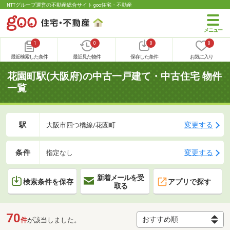
NTTグループ運営の不動産総合サイト goo住宅・不動産
1
0
0
0
最近検索した条件
最近見た物件
保存した条件
お気に入り
花園町駅(大阪府)の中古一戸建て・中古住宅 物件
一覧
駅
変更する
大阪市四つ橋線/花園町
条件
変更する
指定なし
新着メールを受
検索条件を保存
アプリで探す
取る
70
件
が該当しました。