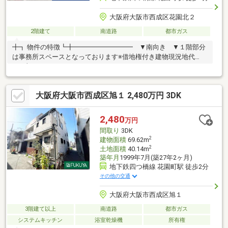
大阪府大阪市西成区花園北２
2階建て
南道路
都市ガス
╋┓ 物件の特徴┗╋━━━━━━━━━ ▼南向き ▼１階部分
は事務所スペースとなっております※借地権付き建物現況地代
（月額）：４０，０００円
大阪府大阪市西成区旭１ 2,480万円 3DK
2,480
万円
間取り
3DK
2
建物面積
69.62m
2
土地面積
40.14m
築年月
1999年7月(築27年2ヶ月)
地下鉄四つ橋線 花園町駅 徒歩2分
その他の交通
大阪府大阪市西成区旭１
3階建て以上
南道路
都市ガス
システムキッチン
浴室乾燥機
所有権