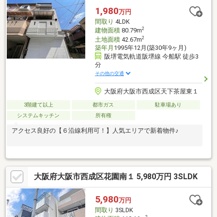
1,980
万円
間取り
4LDK
2
建物面積
80.79m
2
土地面積
42.67m
築年月
1995年12月(築30年9ヶ月)
阪堺電気軌道阪堺線 今船駅 徒歩3
分
その他の交通
大阪府大阪市西成区天下茶屋東１
3階建て以上
都市ガス
駐車場あり
システムキッチン
所有権
アクセス良好の【６沿線利用可！】人気エリアで新着物件♪
大阪府大阪市西成区花園南１ 5,980万円 3SLDK
5,980
万円
間取り
3SLDK
2