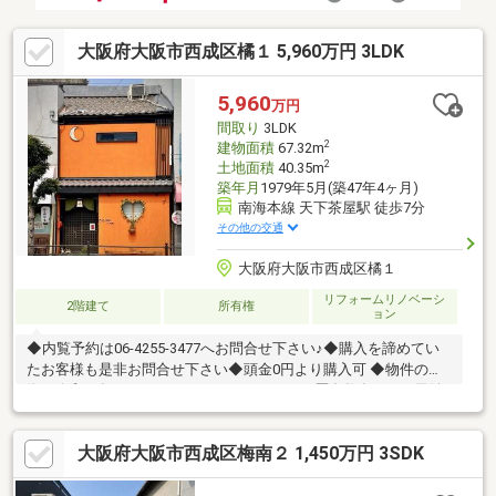
大阪府大阪市西成区橘１ 5,960万円 3LDK
5,960
万円
間取り
3LDK
2
建物面積
67.32m
2
土地面積
40.35m
築年月
1979年5月(築47年4ヶ月)
南海本線 天下茶屋駅 徒歩7分
その他の交通
大阪府大阪市西成区橘１
リフォームリノベーシ
2階建て
所有権
ョン
◆内覧予約は06-4255-3477へお問合せ下さい♪◆購入を諦めてい
たお客様も是非お問合せ下さい◆頭金0円より購入可 ◆物件の特
徴・令和６年フルリフォーム！・リフォーム歴多数有り！・民泊
営業可能！・収益物件に最適！・住環境良好◆見るだけ大歓迎◆
接客対応品質に自信があり◆夜間早朝もお気軽にご連絡くださ
大阪府大阪市西成区梅南２ 1,450万円 3SDK
い！◆無料送迎可「購入するか分からないけど見るだけ見たい」
「他社の物件もまとめて見てみたい」等 ご購入をご検討中のお客
様にとって、より良い条件でご購入頂く為に精一杯サポート致し