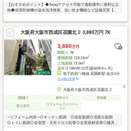
【おすすめポイント】◆3wayアクセス可能で通勤通学に便利な立
地◆浴室乾燥機や温水洗浄便座、追い炊き機能など設備充実【周
辺環境】―子育て世帯にも安心の環境－・大阪市立新今宮小学
校 約550ｍ・大阪市立今宮中学校 約550ｍ―ちょっとしたお買
い物に便利―・スーパー玉出花園店 約150ｍ・デイリーカナート
大阪府大阪市西成区花園北２ 3,880万円 7K
イズミヤ花園店 約360ｍ・ローソン西成旭一丁目店 約60ｍ・
ファミリーマート花園町店 約220ｍ
3,880
万円
間取り
7K
2
建物面積
128.22m
2
土地面積
73.9m
築年月
1965年12月(築60年9ヶ月)
地下鉄四つ橋線 花園町駅 徒歩2分
その他の交通
大阪府大阪市西成区花園北２
2階建て
都市ガス
所有権
リフォームリノベーシ
即入居可
ョン
―リフォーム内容―◇キッチン新調 ◇浴室新調◇洗面台新調
◇トイレ新調◇全室壁・天井クロス貼替◇全室床材張替◇建具新
調 ◇間取り変更◇外壁・屋根工事―おすすめポイント―◆2K×3