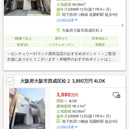
2
土地面積
60.06m
築年月
2008年12月(築17年9ヶ月)
地下鉄四つ橋線 花園町駅 徒歩9分
その他の交通
大阪府大阪市西成区松２
3階建て以上
都市ガス
駐車場あり
駐車2台
システムキッチン
床暖房
～センチュリー21ランド西田辺店のおすすめポイント！～ご覧頂
き誠にありがとうございます！本物件のおすすめポイントはこち
ら！＜物件について＞■駐車2台可（車種による）■全居室に広々
とした収納があります！＜立地＞■大阪メトロ四つ橋線「大国
町」駅より徒歩約9分お気軽にお問い合わせください！＜センチュ
大阪府大阪市西成区松２ 3,880万円 4LDK
リー21ランドについて＞●センチュリー21ランド西田辺店
は・・・ お客様のニーズに寄り添い、大切なお住まいのご購入
に最後まで伴走いたします！●リフォームのご相談も承っており
3,880
万円
ます。●不動産に関するお悩み等、なんでもお気軽にご相談くだ
間取り
4LDK
さいませ！
2
建物面積
96.21m
2
土地面積
60.06m
築年月
2008年12月(築17年9ヶ月)
地下鉄四つ橋線 花園町駅 徒歩9分
その他の交通