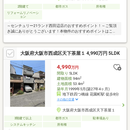
2階建て
都市ガス
所有権
リフォームリノベーシ
ョン
～センチュリー21ランド西田辺店のおすすめポイント！～ご覧頂
き誠にありがとうございます！本物件のおすすめポイントはこち
ら！＜物件について＞■2019年一部リフォーム済！■駅徒歩約8分
につき利便性良好！＜立地＞■大阪メトロ四つ橋線「花園町」駅
より徒歩約8分お気軽にお問い合わせください！＜センチュリー
大阪府大阪市西成区天下茶屋１ 4,990万円 5LDK
21ランドについて＞●センチュリー21ランド西田辺店は・・・
お客様のニーズに寄り添い、大切なお住まいのご購入に最後まで
伴走いたします！●リフォームのご相談も承っております。●不動
4,990
万円
産に関するお悩み等、なんでもお気軽にご相談くださいませ！
間取り
5LDK
2
建物面積
94m
2
土地面積
53.4m
築年月
1999年5月(築27年4ヶ月)
地下鉄四つ橋線 花園町駅 徒歩8分
その他の交通
大阪府大阪市西成区天下茶屋１
3階建て以上
都市ガス
駐車場あり
システムキッチン
所有権