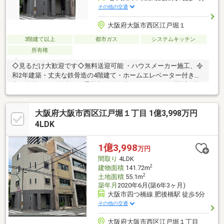
その他の交通
大阪府大阪市西区江戸堀１
3階建て以上
都市ガス
システムキッチン
所有権
◇見るだけ大歓迎です◇無料送迎可能 ・ハウスメーカー施工、令
和2年建築・丈夫な鉄骨造の4階建て・ホームエレベーター付き・
南西角地につき陽当り・通風良好・各階にトイレあり・駅近！複
数線利用可でアクセス便利な立地・住環境良好・生活便利な周辺
環境◇レスポンスは迅速に◇交渉は全力です◇‐多忙なお客様の
大阪府大阪市西区江戸堀１丁目 1億3,998万円
「面倒だな」をフルサポート致します‐◇「とりあえず見たい」
「他社でローンを断られた」「他社の物件もまとめて見てみた
4LDK
い」「相談だけしてみたい」「しっかり交渉してほしい」「無駄
を省きたい」等お気軽にご連絡下さいませ。
1億3,998
万円
間取り
4LDK
2
建物面積
141.72m
2
土地面積
55.1m
築年月
2020年6月(築6年3ヶ月)
大阪市四つ橋線 肥後橋駅 徒歩5分
その他の交通
大阪府大阪市西区江戸堀１丁目