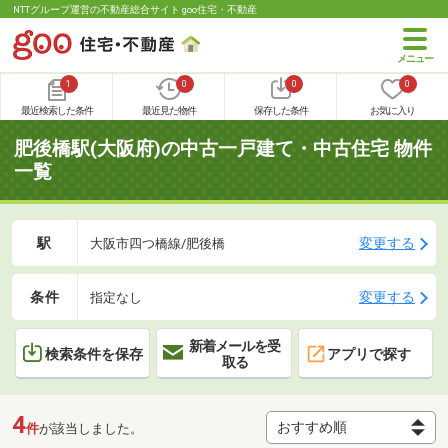
NTTグループ運営の不動産総合サイト goo住宅・不動産
1
0
0
0
最近検索した条件
最近見た物件
保存した条件
お気に入り
肥後橋駅(大阪府)の中古一戸建て・中古住宅 物件
一覧
駅
変更する
大阪市四つ橋線/肥後橋
条件
変更する
指定なし
新着メールを受
検索条件を保存
アプリで探す
取る
4
件
が該当しました。