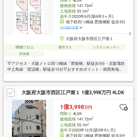
間取り
4LDK
2
建物面積
141.72m
2
土地面積
55.1m
築年月
2020年6月(築6年3ヶ月)
地下鉄四つ橋線 肥後橋駅 徒歩5分
その他の交通
大阪府大阪市西区江戸堀１
3階建て以上
都市ガス
システムキッチン
所有権
▽アクセス・大阪メトロ四つ橋線「肥後橋」駅徒歩5分・京阪電鉄
中之島線「渡辺橋」駅徒歩12分▽おすすめポイント・南西角地な
らではの豊かな陽光と心地よい風に恵まれた住まい・開放感とプ
ライバシー性を兼ね備えた2階リビングを採用・ホームエレベータ
ーを備え、将来を見据えた快適な住環境・3階にはミニキッチン・
大阪府大阪市西区江戸堀１ 1億3,998万円 4LDK
シャワー室を備え、多彩なライフスタイルに対応・全居室6帖以上
のゆとりある設計で、ゆったりとした暮らしを実現※2026年7月末
インスペクション、設備点検、ハウスクリーニング実施予定▽ご
1億3,998
万円
見学予約「ご内覧予約」は →【資料請求する】よりお待ちして
間取り
4LDK
おります
2
建物面積
141.72m
2
土地面積
55.1m
築年月
2020年12月(築5年9ヶ月)
地下鉄四つ橋線 肥後橋駅 徒歩5分