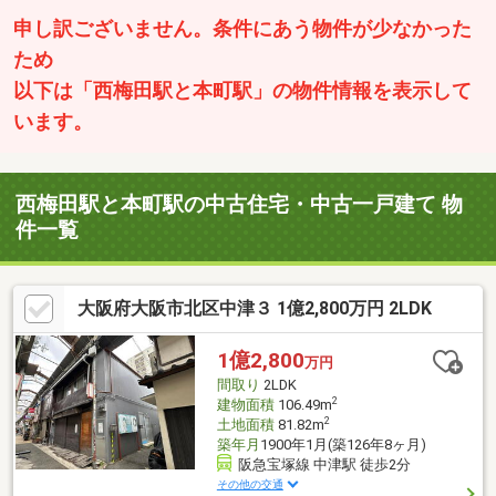
申し訳ございません。条件にあう物件が少なかった
ため
以下は「西梅田駅と本町駅」の物件情報を表示して
います。
西梅田駅と本町駅の中古住宅・中古一戸建て 物
件一覧
大阪府大阪市北区中津３ 1億2,800万円 2LDK
1億2,800
万円
間取り
2LDK
2
建物面積
106.49m
2
土地面積
81.82m
築年月
1900年1月(築126年8ヶ月)
阪急宝塚線 中津駅 徒歩2分
その他の交通