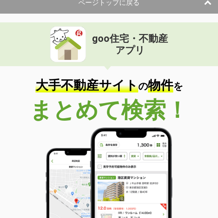
ページトップに戻る
goo住宅・不動産
アプリ
大手不動産サイト
物件
の
を
まとめて検索！