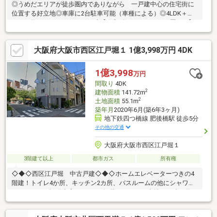
◎うめだエリアが徒歩圏内でありながら 一戸建中心の住宅街に
位置する好立地◎車庫に2台駐車可能（車種による）◎4LDK＋ロ
フト（約８．４㎡）ありの戸建【令和1年9月リフォーム歴あり】
≪新調≫キッチン・浴室・洗面化粧台 トイレ・洗面ボウ
ル・洗濯パン キッチン収納・キッチン横収納棚≪張替≫
大阪府大阪市西区江戸堀１ 1億3,998万円 4DK
ＣＦ（洗面室、２階トイレ） クロス２階全室■平成10年3
月建築■鉄骨造4階建■南向きで採光良好■シャッター付き車庫■4階
にロフト（約８．４㎡）あり■商業地域■容積率：240％
1億3,998
万円
間取り
4DK
2
建物面積
141.72m
2
土地面積
55.1m
築年月
2020年6月(築6年3ヶ月)
地下鉄四つ橋線 肥後橋駅 徒歩5分
その他の交通
大阪府大阪市西区江戸堀１
3階建て以上
都市ガス
所有権
◇◆◇西区江戸堀 中古戸建◇◆◇ホームエレベーターつきの4
階建！トイレ4か所、キッチン2カ所、バスルームの他にシャワー
ルームもあり設備充実♪スーモに掲載していない売地・戸建・民
泊・収益マンション情報掲載中♪ → https://www.grace-h.jp/２
沿線以上利用可、南向き、南側道路面す、前道６ｍ以上、角地、