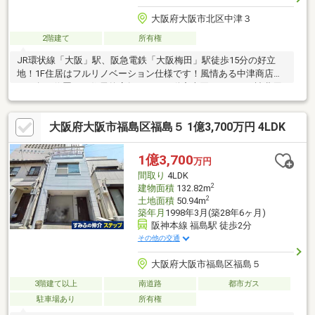
大阪府大阪市北区中津３
2階建て
所有権
JR環状線「大阪」駅、阪急電鉄「大阪梅田」駅徒歩15分の好立
地！1F住居はフルリノベーション仕様です！風情ある中津商店街
の一角に位置する住居兼店舗です。不動産売買をはじめ、諸費用
のご相談、住宅ローン、低金利ローンのご紹介、リフォームまで
トータルサポート。豊富な経験と実績で、お客様の大切な不動産
大阪府大阪市福島区福島５ 1億3,700万円 4LDK
取引をしっかりサポートいたします。住まいに関する疑問やお悩
みは、どんなことでもワールドスタイルへお気軽にご相談くださ
い。
1億3,700
万円
間取り
4LDK
2
建物面積
132.82m
2
土地面積
50.94m
築年月
1998年3月(築28年6ヶ月)
阪神本線 福島駅 徒歩2分
その他の交通
大阪府大阪市福島区福島５
3階建て以上
南道路
都市ガス
駐車場あり
所有権