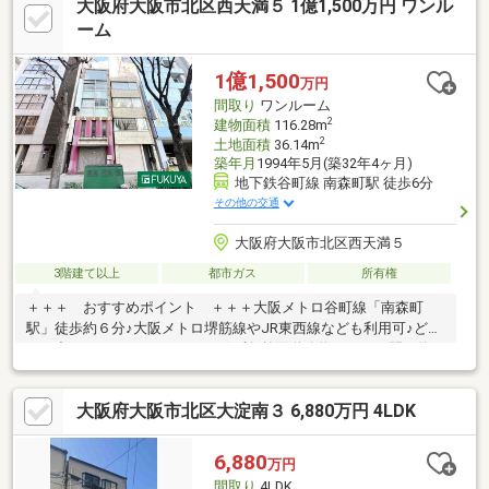
大阪府大阪市北区西天満５ 1億1,500万円 ワンル
南面バルコニー、３階建以上、都市ガス☆グレースハウジングは
大阪心斎橋の不動産業者です。戸建て用地、中古戸建て、新 築一
ーム
戸建てからマンションや工場、倉庫、ビルまで、不動産購入、売
却の事なら何でもご相談下さい☆
1億1,500
万円
間取り
ワンルーム
2
建物面積
116.28m
2
土地面積
36.14m
築年月
1994年5月(築32年4ヶ月)
地下鉄谷町線 南森町駅 徒歩6分
その他の交通
大阪府大阪市北区西天満５
3階建て以上
都市ガス
所有権
＋＋＋ おすすめポイント ＋＋＋大阪メトロ谷町線「南森町
駅」徒歩約６分♪大阪メトロ堺筋線やJR東西線なども利用可♪どこ
へお出かけするのにもアクセス便利♪前面道路約１７ｍ、間口約１
８ｍと広々♪空室のためいつでもご内覧可能です♪＊＊＊ 周辺情
報 ＊＊＊ライフ太融寺店：徒歩4分（305ｍ）ファミリーマート
大阪府大阪市北区大淀南３ 6,880万円 4LDK
西天満六丁目店：徒歩2分（116ｍ）スギ薬局西天満店：徒歩1分
（76ｍ）大阪野崎郵便局：徒歩6分（478ｍ）みなと銀行梅田支
店：徒歩2分（83ｍ）大阪府天満警察署：徒歩6分（470ｍ）
6,880
万円
間取り
4LDK