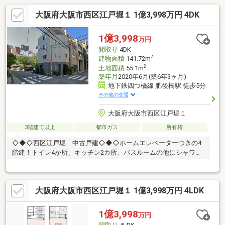
大阪府大阪市西区江戸堀１ 1億3,998万円 4DK
1億3,998
万円
間取り
4DK
2
建物面積
141.72m
2
土地面積
55.1m
築年月
2020年6月(築6年3ヶ月)
地下鉄四つ橋線 肥後橋駅 徒歩5分
その他の交通
大阪府大阪市西区江戸堀１
3階建て以上
都市ガス
所有権
◇◆◇西区江戸堀 中古戸建◇◆◇ホームエレベーターつきの4
階建！トイレ4か所、キッチン2カ所、バスルームの他にシャワー
ルームもあり設備充実♪スーモに掲載していない売地・戸建・民
泊・収益マンション情報掲載中♪ → https://www.grace-h.jp/２
沿線以上利用可、南向き、南側道路面す、前道６ｍ以上、角地、
大阪府大阪市西区江戸堀１ 1億3,998万円 4LDK
南面バルコニー、３階建以上、都市ガス☆グレースハウジングは
大阪心斎橋の不動産業者です。戸建て用地、中古戸建て、新 築一
戸建てからマンションや工場、倉庫、ビルまで、不動産購入、売
1億3,998
万円
却の事なら何でもご相談下さい☆