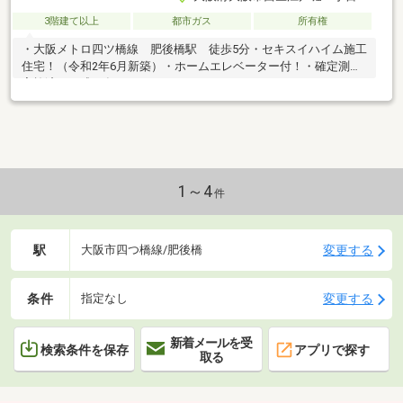
3階建て以上
都市ガス
所有権
・大阪メトロ四ツ橋線 肥後橋駅 徒歩5分・セキスイハイム施工
住宅！（令和2年6月新築）・ホームエレベーター付！・確定測量
実施済（平成16年1月）
1～4
件
駅
変更する
大阪市四つ橋線/肥後橋
条件
変更する
指定なし
新着メールを受
検索条件を保存
アプリで探す
取る