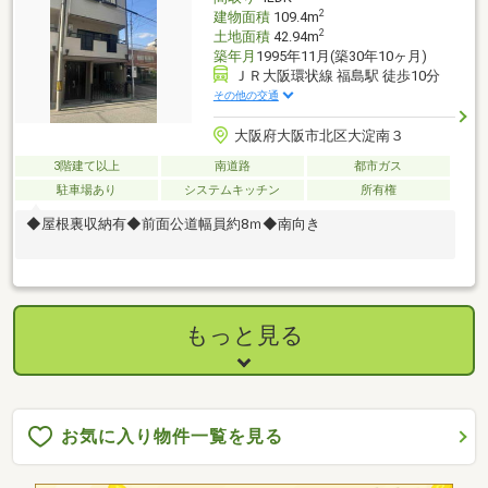
2
建物面積
109.4m
2
土地面積
42.94m
築年月
1995年11月(築30年10ヶ月)
ＪＲ大阪環状線 福島駅 徒歩10分
その他の交通
大阪府大阪市北区大淀南３
3階建て以上
南道路
都市ガス
駐車場あり
システムキッチン
所有権
◆屋根裏収納有◆前面公道幅員約8ｍ◆南向き
もっと見る
お気に入り物件一覧を見る