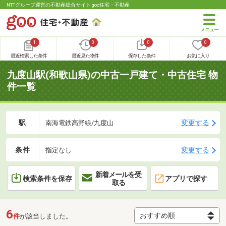
NTTグループ運営の不動産総合サイト goo住宅・不動産
1
0
0
0
最近検索した条件
最近見た物件
保存した条件
お気に入り
九度山駅(和歌山県)の中古一戸建て・中古住宅 物
件一覧
駅
変更する
南海電鉄高野線/九度山
条件
変更する
指定なし
新着メールを受
検索条件を保存
アプリで探す
取る
6
件
が該当しました。