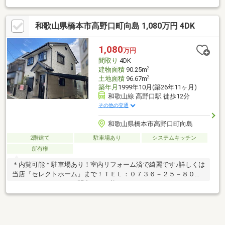
ください！
和歌山県橋本市高野口町向島 1,080万円 4DK
1,080
万円
間取り
4DK
2
建物面積
90.25m
2
土地面積
96.67m
築年月
1999年10月(築26年11ヶ月)
和歌山線 高野口駅 徒歩12分
その他の交通
和歌山県橋本市高野口町向島
2階建て
駐車場あり
システムキッチン
所有権
＊内覧可能＊駐車場あり！室内リフォーム済で綺麗です♪詳しくは
当店『セレクトホーム』まで！ＴＥＬ：０７３６－２５－８０３
７ ＬＩＮＥからのお問合せも可能です♪⇒ＬＩＮＥＩＤ：＠８１
３ｅｇｙｘｒ