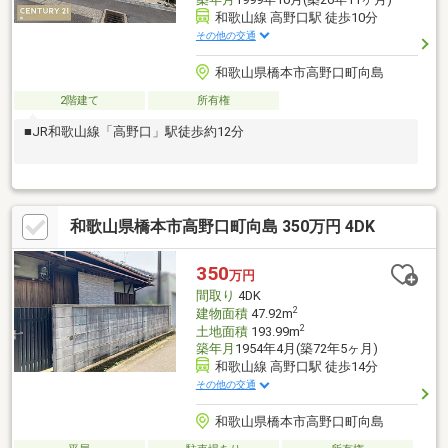
和歌山線 高野口駅 徒歩10分
その他の交通
和歌山県橋本市高野口町向島
2階建て
所有権
■JR和歌山線「高野口」駅徒歩約12分
和歌山県橋本市高野口町向島 350万円 4DK
350
万円
間取り
4DK
2
建物面積
47.92m
2
土地面積
193.99m
築年月
1954年4月(築72年5ヶ月)
和歌山線 高野口駅 徒歩14分
その他の交通
和歌山県橋本市高野口町向島