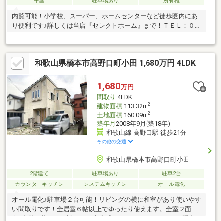
平屋
駐車場あり
所有権
内覧可能！小学校、スーパー、ホームセンターなど徒歩圏内にあ
り便利です♪詳しくは当店『セレクトホーム』まで！ＴＥＬ：０７
３６－２５－８０３７ＬＩＮＥからのお問合せも可能⇒ＬＩＮＥ
ＩＤ：＠８１３ｅｇｙｘｒ
和歌山県橋本市高野口町小田 1,680万円 4LDK
1,680
万円
間取り
4LDK
2
建物面積
113.32m
2
土地面積
160.09m
築年月
2008年9月(築18年)
和歌山線 高野口駅 徒歩21分
その他の交通
和歌山県橋本市高野口町小田
2階建て
駐車場あり
駐車2台
カウンターキッチン
システムキッチン
オール電化
オール電化♪駐車場２台可能！リビングの横に和室があり使いやす
い間取りです！全居室６帖以上でゆったり使えます。全室２面採
光♪内覧可能です！詳しくは当店『セレクトホーム』までお問合せ