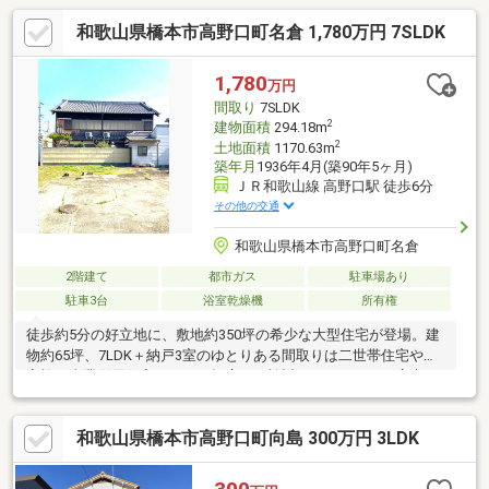
和歌山県橋本市高野口町名倉 1,780万円 7SLDK
1,780
万円
間取り
7SLDK
2
建物面積
294.18m
2
土地面積
1170.63m
築年月
1936年4月(築90年5ヶ月)
ＪＲ和歌山線 高野口駅 徒歩6分
その他の交通
和歌山県橋本市高野口町名倉
2階建て
都市ガス
駐車場あり
駐車3台
浴室乾燥機
所有権
徒歩約5分の好立地に、敷地約350坪の希少な大型住宅が登場。建
物約65坪、7LDK＋納戸3室のゆとりある間取りは二世帯住宅や大
家族、事業併用住宅としても幅広くご検討いただけます。広大な
敷地ではドッグランやガーデニング、家庭菜園など多彩な使い方
が可能。駐車スペースも複数台確保でき、来客時やお仕事用にも
和歌山県橋本市高野口町向島 300万円 3LDK
便利です。自然を感じる住環境ながら生活利便施設も整うバラン
スの良さが魅力。この広さ・立地条件はなかなか出ないため、少
しでも気になる方はお早めにお問い合わせください。