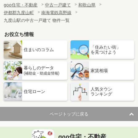
goo住宅・不動産
中古一戸建て
和歌山県
伊都郡九度山町
南海電鉄高野線
九度山駅の中古一戸建て 物件一覧
お役立ち情報
「住みたい街」
住まいのコラム
を見つけよう
暮らしのデータ
家賃相場
(補助金・助成金情報)
人気タウン
住宅ローン
ランキング
ページトップに戻る
goo住宅・不動産