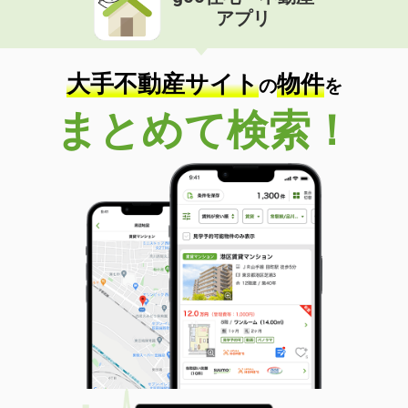
アプリ
大手不動産サイト
物件
の
を
まとめて検索！