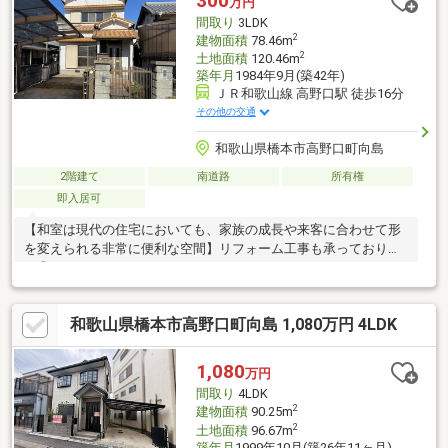
300
万円
間取り
3LDK
2
建物面積
78.46m
2
土地面積
120.46m
築年月
1984年9月(築42年)
ＪＲ和歌山線 高野口駅 徒歩16分
その他の交通
和歌山県橋本市高野口町向島
2階建て
南道路
所有権
即入居可
【和室は現代の住宅においても、家族の成長や来客に合わせて形
を変えられる非常に便利な空間】リフォーム工事も承っておりま
す◎
和歌山県橋本市高野口町向島 1,080万円 4LDK
1,080
万円
間取り
4LDK
2
建物面積
90.25m
2
土地面積
96.67m
築年月
1999年10月(築26年11ヶ月)