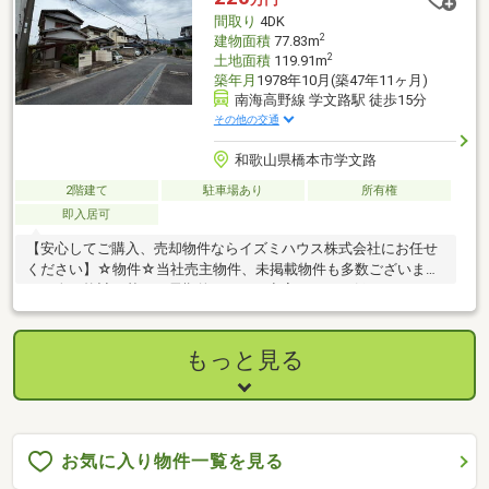
間取り
4DK
2
建物面積
77.83m
2
土地面積
119.91m
築年月
1978年10月(築47年11ヶ月)
南海高野線 学文路駅 徒歩15分
その他の交通
和歌山県橋本市学文路
2階建て
駐車場あり
所有権
即入居可
【安心してご購入、売却物件ならイズミハウス株式会社にお任せ
ください】☆物件☆当社売主物件、未掲載物件も多数ございま
す。人口統計を基に、長期的にみても空室リスクの低いエリアに
特化しております。☆無料相談☆不動産投資をご検討されるにあ
たってお客様にどんなメリットがあるか、また、疑問点、ご不安
点などに対し丁寧にご説明致します。さらに、ご購入時のご資金
もっと見る
計画、ローン、節税対策についてもご説明致します。☆アフター
ケア☆ご購入後のアフターケアも当社にお任せ下さい。不動産全
般に関わるご相談も当社スタッフが分かりやすくご説明、ご対応
致します。◇まずはお気軽にお問い合わせ下さい◇
お気に入り物件一覧を見る