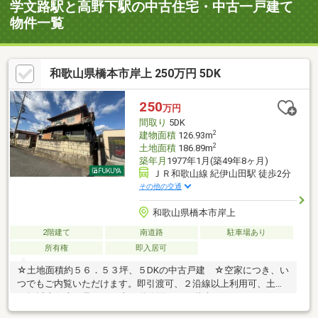
学文路駅と高野下駅の中古住宅・中古一戸建て
物件一覧
和歌山県橋本市岸上 250万円 5DK
250
万円
間取り
5DK
2
建物面積
126.93m
2
土地面積
186.89m
築年月
1977年1月(築49年8ヶ月)
ＪＲ和歌山線 紀伊山田駅 徒歩2分
その他の交通
和歌山県橋本市岸上
2階建て
南道路
駐車場あり
所有権
即入居可
☆土地面積約５６．５３坪、５DKの中古戸建 ☆空家につき、い
つでもご内覧いただけます。即引渡可、２沿線以上利用可、土地
50坪以上、山が見える、南側道路面す、２階建