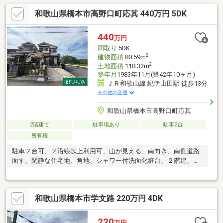
和歌山県橋本市高野口町応其 440万円 5DK
440
万円
間取り
5DK
2
建物面積
80.59m
2
土地面積
118.32m
築年月
1983年11月(築42年10ヶ月)
ＪＲ和歌山線 紀伊山田駅 徒歩13分
その他の交通
和歌山県橋本市高野口町応其
2階建て
駐車場あり
駐車2台
所有権
駐車２台可、２沿線以上利用可、山が見える、南向き、南側道路
面す、閑静な住宅地、角地、シャワー付洗面化粧台、２階建、浴
室に窓、区画整理地内
和歌山県橋本市学文路 220万円 4DK
220
万円