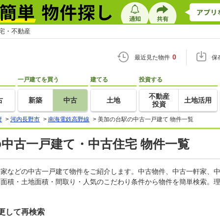
住宅・不動産
0
最近見た物件
保
一戸建てを買う
建てる
投資する
不動産
古
新築
中古
土地
土地活用
投資
府
>
河内長野市
>
南海電鉄高野線
>
美加の台駅の中古一戸建て 物件一覧
の中古一戸建て・中古住宅 物件一覧
一軒家などの中古一戸建て物件をご紹介します。中古物件、中古一軒家、
物面積・土地面積・間取り・人気のこだわり条件から物件を簡単検索。理
更して再検索