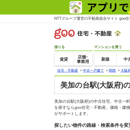
NTTグループ運営の不動産総合サイト goo
借りる
マンションを買う
店舗･
賃貸
新築
中
事業用
住宅・不動産
>
中古一戸建て
>
関西
>
大阪
美加の台駅(大阪府)
美加の台駅(大阪府)の中古住宅、中古
を探すならgoo住宅・不動産。価格・建
がサポートします。
探したい物件の路線・検索条件を変