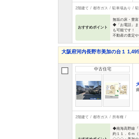
2階建て
都市ガス
駐車場あり
駐
無垢の床・豊富
◆「お電話」ま
おすすめポイント
も可能です！ 
不動産の査定や
大阪府河内長野市美加の台１ 1,495
中古住宅
2階建て
都市ガス
所有権
◆南海高野線『
約１１．６ｍ（