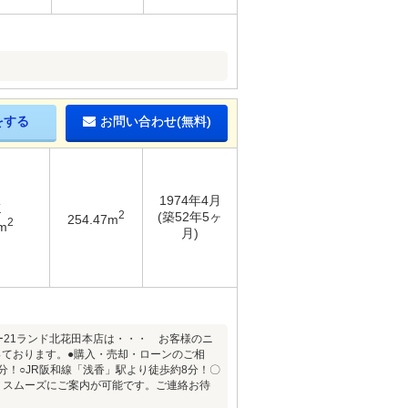
をする
お問い合わせ(無料)
1974年4月
K
2
(築52年5ヶ
254.47m
2
m
月)
ー21ランド北花田本店は・・・ お客様のニ
ております。●購入・売却・ローンのご相
！○JR阪和線「浅香」駅より徒歩約8分！〇
と、スムーズにご案内が可能です。ご連絡お待