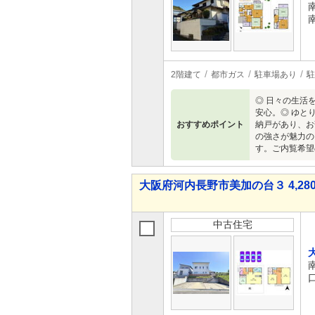
2階建て
都市ガス
駐車場あり
駐
◎ 日々の生活
安心。◎ ゆと
おすすめポイント
納戸があり、お
の強さが魅力の
す。ご内覧希望の
大阪府河内長野市美加の台３ 4,280
中古住宅