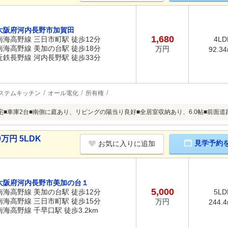
大阪府河内長野市加賀田
1,680
南海高野線 三日市町駅 徒歩12分
4LD
南海高野線 美加の台駅 徒歩18分
万円
92.3
近鉄長野線 河内長野駅 徒歩33分
ステムキッチン
オール電化
所有権
宅■車庫2台■南側に庭あり、リビングの陽当り良好■全居室収納あり、6.0帖■前面道路
万円 5LDK
見学予約
お気に入りに追加
大阪府河内長野市美加の台１
5,000
南海高野線 美加の台駅 徒歩12分
5LD
南海高野線 三日市町駅 徒歩15分
万円
244.
南海高野線 千早口駅 徒歩3.2km