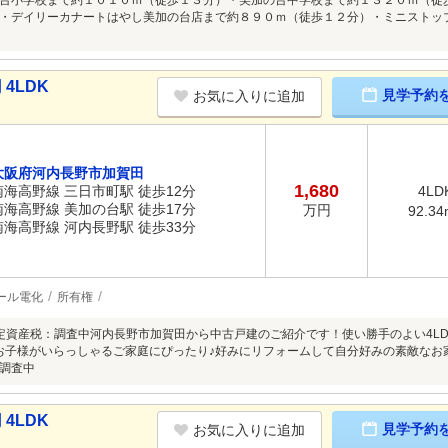
台小学校まで約１０１０ｍ（徒歩１３分）・美加の台中学校まで約１３２０ｍ（徒
・デイリーカナートはやし美加の台店まで約８９０ｍ（徒歩１２分）・ミニストッ
4LDK
見学予約
お気に入りに追加
大阪府河内長野市加賀田
1,680
南海高野線 三日市町駅 徒歩12分
4LD
南海高野線 美加の台駅 徒歩17分
万円
92.34
南海高野線 河内長野駅 徒歩33分
ール電化
所有権
定資産税：調査中河内長野市加賀田から中古戸建のご紹介です！使い勝手のよい4LD
子様がいらっしゃるご家庭にぴったり♪好みにリフォームして自分好みの素敵なお家にしませんか？
調査中
4LDK
見学予約
お気に入りに追加