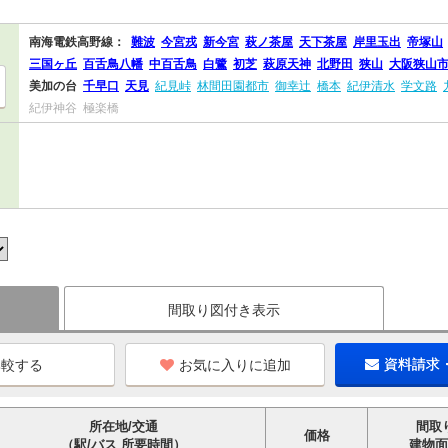
南海電鉄高野線：
難波
今宮戎
新今宮
萩ノ茶屋
天下茶屋
岸里玉出
帝塚山
三国ヶ丘
百舌鳥八幡
中百舌鳥
白鷺
初芝
萩原天神
北野田
狭山
大阪狭山
美加の台
千早口
天見
紀見峠
林間田園都市
御幸辻
橋本
紀伊清水
学文路
紀伊神谷
極楽橋
間取り図付き表示
お気に入りに追加
資料請求
所在地/交通
間取
価格
（駅/バス 所要時間）
建物面