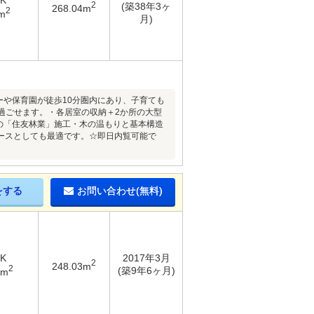
DK
2
(築38年3ヶ
268.04m
2
m
月)
ーや保育園が徒歩10分圏内にあり、子育ても
と過ごせます。・各居室の収納＋2か所の大型
の「住友林業」施工・木の温もりと基本構造
ースとしても最適です。☆即日内覧可能で
をする
お問い合わせ(無料)
DK
2017年3月
2
248.03m
2
(築9年6ヶ月)
7m