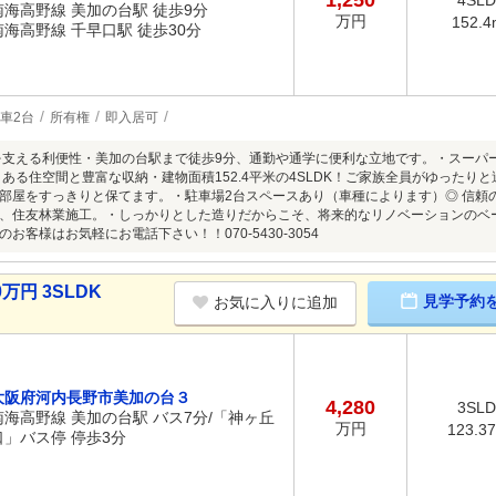
1,250
4SL
南海高野線 美加の台駅 徒歩9分
万円
152.4
南海高野線 千早口駅 徒歩30分
車2台
所有権
即入居可
を支える利便性・美加の台駅まで徒歩9分、通勤や通学に便利な立地です。・スーパ
りある住空間と豊富な収納・建物面積152.4平米の4SLDK！ご家族全員がゆったり
部屋をすっきりと保てます。・駐車場2台スペースあり（車種によります）◎ 信頼
、住友林業施工。・しっかりとした造りだからこそ、将来的なリノベーションのベ
お客様はお気軽にお電話下さい！！070-5430-3054
万円 3SLDK
見学予約
お気に入りに追加
大阪府河内長野市美加の台３
4,280
3SL
南海高野線 美加の台駅 バス7分/「神ヶ丘
万円
123.3
口」バス停 停歩3分