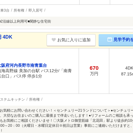
車3台
所有権
即入居可
■2沿線以上利用可■閑静な住宅街
 4DK
見学予約
お気に入りに追加
大阪府河内長野市南青葉台
670
4D
南海高野線 美加の台駅 バス12分/「南青
万円
87.15
葉台口」バス停 停歩1分
ステムキッチン
所有権
お気軽にお問い合わせください！＜センチュリー21ランドについて＞●センチュリ
、大切なお住まいのご購入に最後まで伴走いたします！●リフォームのご相談も承っ
もお気軽にご相談くださいませ！〇大阪メトロ御堂筋線「北花田」駅より徒歩約10分
：00～20：00（火曜日・水曜日定休日※祝日は営業）事前にご連絡いただけます
！