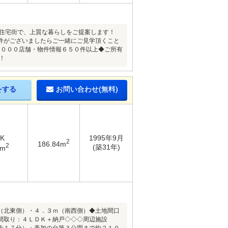
な住宅街で、上質な暮らしをご提案します！
件がございましたらご一緒にご見学頂くこと
，０００店舗・物件情報６５０件以上◆ご所有
！
をする
お問い合わせ(無料)
DK
1995年9月
2
186.84m
2
(築31年)
4m
（北東側）・４．３ｍ（南西側）◆土地間口
間取り：４ＬＤＫ＋納戸◇◇◇周辺施設