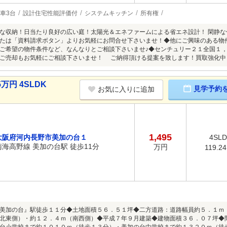
車3台
設計住宅性能評価付
システムキッチン
所有権
な収納！日当たり良好の広い庭！太陽光＆エネファームによる省エネ設計！ 閑静
たは「資料請求ボタン」よりお気軽にお問合せ下さいませ！◆他にご興味のある物
ご希望の物件条件など、なんなりとご相談下さいませ♪◆センチュリー２１全国１
ご売却もお気軽にご相談下さいませ！ ご納得頂ける提案を致します！買取強化中
万円 4SLDK
見学予約
お気に入りに追加
1,495
大阪府河内長野市美加の台１
4SL
南海高野線 美加の台駅 徒歩11分
万円
119.2
美加の台』駅徒歩１１分◆土地面積５６．５１坪◆二方道路：道路幅員約５．１ｍ
北東側）・約１２．４ｍ（南西側）◆平成７年９月建築◆建物面積３６．０７坪◆