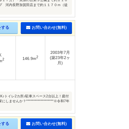
歩１７分）・美加の台第３公園まで約２１０
プ 河内長野加賀田店まで約１１７０ｍ（徒
をする
お問い合わせ(無料)
2003年7月
K
2
(築23年2ヶ
146.9m
2
m
月)
K♪トイレ2カ所♪駐車スペース2台以上！庭付
*******************※令和7年
をする
お問い合わせ(無料)