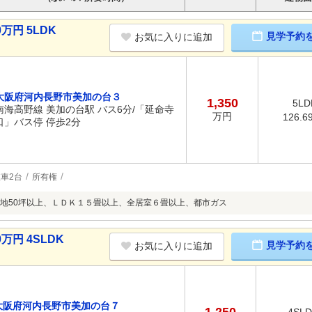
万円 5LDK
見学予約
お気に入りに追加
大阪府河内長野市美加の台３
1,350
5LD
南海高野線 美加の台駅 バス6分/「延命寺
万円
126.6
口」バス停 停歩2分
車2台
所有権
地50坪以上、ＬＤＫ１５畳以上、全居室６畳以上、都市ガス
万円 4SLDK
見学予約
お気に入りに追加
大阪府河内長野市美加の台７