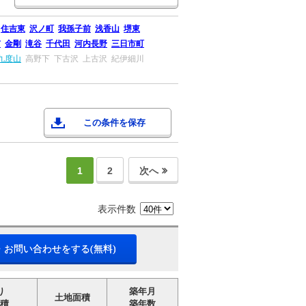
住吉東
沢ノ町
我孫子前
浅香山
堺東
市
金剛
滝谷
千代田
河内長野
三日市町
九度山
高野下
下古沢
上古沢
紀伊細川
この条件を保存
1
2
次へ
表示件数
・お問い合わせをする(無料)
り
築年月
土地面積
積
築年数