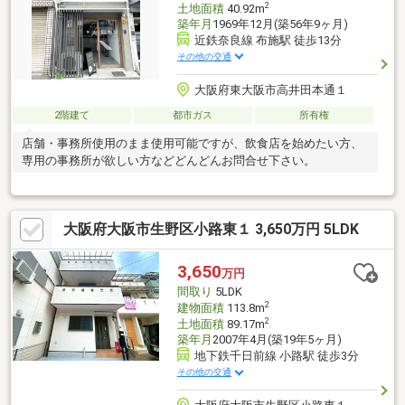
2
土地面積
40.92m
築年月
1969年12月(築56年9ヶ月)
近鉄奈良線 布施駅 徒歩13分
その他の交通
大阪府東大阪市高井田本通１
2階建て
都市ガス
所有権
店舗・事務所使用のまま使用可能ですが、飲食店を始めたい方、
専用の事務所が欲しい方などどんどんお問合せ下さい。
大阪府大阪市生野区小路東１ 3,650万円 5LDK
3,650
万円
間取り
5LDK
2
建物面積
113.8m
2
土地面積
89.17m
築年月
2007年4月(築19年5ヶ月)
地下鉄千日前線 小路駅 徒歩3分
その他の交通