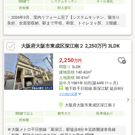
2階建て
システムキッチン
オール電化
所有権
即入居可
・2026年3月、室内リフォーム完了【システムキッチン、陽当り
良好、全居室収納、駅まで平坦、和室、トイレ２ヶ所、２階建、
温水洗浄便座、床下収納、ＴＶモニタ付インターホン、ＩＨクッ
キングヒーター、平坦地、オール電化】
大阪府大阪市東成区深江南２ 2,250万円 3LDK
2,250
万円
間取り
3LDK
2
建物面積
140.42m
2
土地面積
50.41m
築年月
1981年10月(築44年11ヶ月)
地下鉄千日前線 新深江駅 徒歩8分
その他の交通
大阪府大阪市東成区深江南２
3階建て以上
都市ガス
駐車場あり
所有権
☆大阪メトロ千日前線「新深江」駅徒歩8分☆近鉄難波奈良線