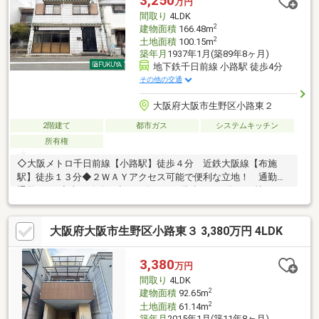
3,250
万円
内！日常のお買い物が便利な立地です〇バルコニー完備！外での
間取り
4LDK
リラックスタイムやガーデニングを楽しめます
2
建物面積
166.48m
2
土地面積
100.15m
築年月
1937年1月(築89年8ヶ月)
地下鉄千日前線 小路駅 徒歩4分
その他の交通
大阪府大阪市生野区小路東２
2階建て
都市ガス
システムキッチン
所有権
◇大阪メトロ千日前線【小路駅】徒歩４分 近鉄大阪線【布施
駅】徒歩１３分◆２ＷＡＹアクセス可能で便利な立地！ 通勤・
通学にも♪◇上下移動が少なく人気の２階建て！ 約２０帖のＬ
ＤＫは家族みんなの団らん空間♪◆全居室収納付きで季節のお片
付けも安心です！ 各階にトイレがあるのも嬉しいポイント♪◇
大阪府大阪市生野区小路東３ 3,380万円 4LDK
ご質問・内覧のご希望などございましたらお気軽にお問合せ下さ
い♪
3,380
万円
間取り
4LDK
2
建物面積
92.65m
2
土地面積
61.14m
築年月
2015年1月(築11年8ヶ月)