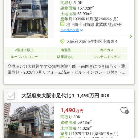
間取り
5LDK
2
建物面積
157.32m
2
土地面積
63.99m
築年月
1999年12月(築26年9ヶ月)
地下鉄千日前線 北巽駅 徒歩7分
その他の交通
大阪府大阪市生野区小路東４
3階建て以上
南道路
都市ガス
ルーフバルコニー
駐車場あり
システムキッチン
◇見るだけ大歓迎です◇無料送迎可能 ・南向きにつき陽当り・通
風良好・2026年7月リフォーム済み・ビルトインガレージ付き・
屋上ルーフバルコニーあり・収納スペース充実・住環境良好・周
辺環境充実◇レスポンスは迅速に◇交渉は全力です◆‐多忙なお客
様の「面倒だな」をフルサポート致します‐◆「とりあえず見た
大阪府東大阪市足代北１ 1,490万円 3DK
い」「他社でローンを断られた」「他社の物件もまとめて見てみ
たい」「相談だけしてみたい」「しっかり交渉してほしい」「無
駄を省きたい」等お気軽にご連絡下さいませ。
1,490
万円
間取り
3DK
2
建物面積
59.13m
2
土地面積
41.02m
築年月
1979年12月(築46年9ヶ月)