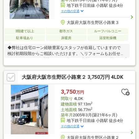
地下鉄千日前線 小路駅 徒歩4分
その他の交通
大阪府大阪市生野区小路東３
3階建て以上
都市ガス
ルーフバルコニー
駐車場あり
床暖房
浴室乾燥機
◆弊社は住宅ローン経験豊富なスタッフが在籍していますので
検討初期段階からご相談いただけます。＼リフォームもお任せく
ださい!!／クロスを張替したい、水廻りを新調したいなど様々なプ
ランに対応可能ですのでご検討中の方はお気軽にご相談ください
♪・現在空家につき即日内覧可能・大変きれいにお使いの築浅物
大阪府大阪市生野区小路東２ 3,750万円 4LDK
件・陽当たり通風良好な広々南側ルーフバルコニー・床暖房や浴
室乾燥機など充実した設備・きれいが保てる豊富な収納◆◆◆不
動産のことなら株式会社ジノベーションへ◆◆◆住まい探しはも
3,750
万円
ちろん相続相談などもお任せください!!06-4309-8878までお問い合
間取り
4LDK
わせお待ちしております。
2
建物面積
97.13m
2
土地面積
56.77m
築年月
2005年3月(築21年6ヶ月)
地下鉄千日前線 小路駅 徒歩4分
その他の交通
大阪府大阪市生野区小路東２