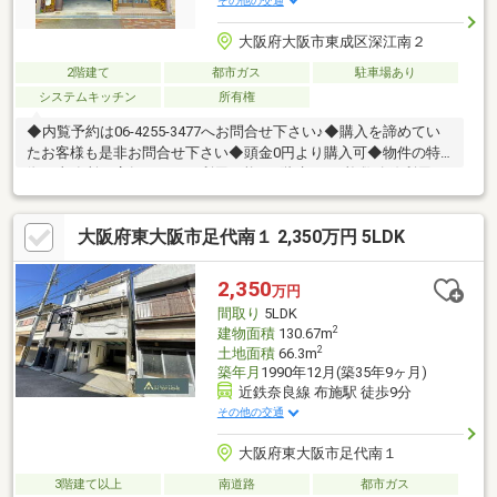
その他の交通
大阪府大阪市東成区深江南２
2階建て
都市ガス
駐車場あり
システムキッチン
所有権
◆内覧予約は06-4255-3477へお問合せ下さい♪◆購入を諦めてい
たお客様も是非お問合せ下さい◆頭金0円より購入可◆物件の特
徴・事務所や店舗としても利用可能な2階建て♪・複数路線利用可
能◎アクセス便利な立地！・車庫付き！・全居室6帖以上あり！・
生活便利な周辺環境♪◆見るだけ大歓迎◆接客対応品質に自信が
大阪府東大阪市足代南１ 2,350万円 5LDK
あり◆夜間早朝もお気軽にご連絡ください！◆無料送迎可「購入
するか分からないけど見るだけ見たい」「他社の物件もまとめて
見てみたい」等ご購入をご検討中のお客様にとって、より良い条
2,350
万円
件でご購入頂く為に精一杯サポート致します不動産の事なら何で
間取り
5LDK
もお気軽にご相談下さい！
2
建物面積
130.67m
2
土地面積
66.3m
築年月
1990年12月(築35年9ヶ月)
近鉄奈良線 布施駅 徒歩9分
その他の交通
大阪府東大阪市足代南１
3階建て以上
南道路
都市ガス