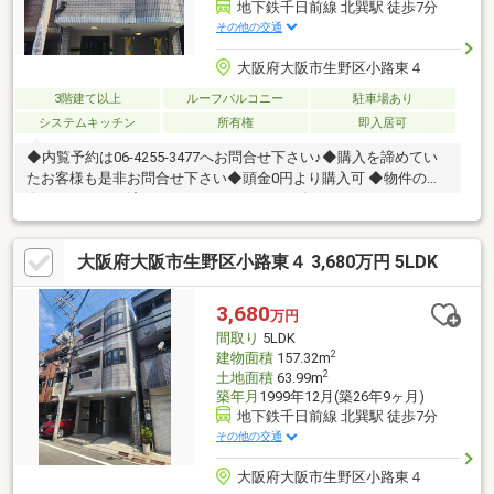
地下鉄千日前線 北巽駅 徒歩7分
その他の交通
大阪府大阪市生野区小路東４
3階建て以上
ルーフバルコニー
駐車場あり
システムキッチン
所有権
即入居可
◆内覧予約は06-4255-3477へお問合せ下さい♪◆購入を諦めてい
たお客様も是非お問合せ下さい◆頭金0円より購入可 ◆物件の特
徴・リフォーム済み！・ルーフバルコニー有！・スーパー・コン
ビニ徒歩圏内！・住環境良好◎◆見るだけ大歓迎◆接客対応品質
に自信があり◆夜間早朝もお気軽にご連絡ください！◆無料送迎
大阪府大阪市生野区小路東４ 3,680万円 5LDK
可「購入するか分からないけど見るだけ見たい」「他社の物件も
まとめて見てみたい」等 ご購入をご検討中のお客様にとって、よ
り良い条件でご購入頂く為に精一杯サポート致します不動産の事
3,680
万円
なら何でもお気軽にご相談下さい！
間取り
5LDK
2
建物面積
157.32m
2
土地面積
63.99m
築年月
1999年12月(築26年9ヶ月)
地下鉄千日前線 北巽駅 徒歩7分
その他の交通
大阪府大阪市生野区小路東４