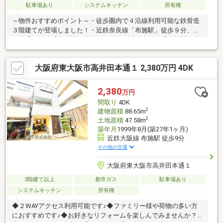
駐車場あり
システムキッチン
所有権
～物件おすすめポイント～・徒歩圏内で４沿線利用可能な鉄骨造
３階建てが登場しました！・近鉄奈良線「布施駅」徒歩９分、地
下鉄千日前線「小路駅」徒歩１１分、 近鉄大阪線「布施駅」徒
歩９分、おおさか東線「ＪＲ俊徳道駅」徒歩１５分の立地で 通
勤で電車を使われる方に特におすすめです。・間取りは５ＬＤＫ
大阪府東大阪市高井田本通１ 2,380万円 4DK
と、ご家族様が多い方、お荷物の多い方必見です！・駐車場はシ
ャッター付きで車を雨風から守れて大切に保管できます。・徒歩
約５分圏内にお買い物施設が充実しており、お住まいしやすい環
2,380
万円
境です。・弊社ではリフォームプランを多数ご用意しておりま
間取り
4DK
す。お気軽にお問い合わせください♪
2
建物面積
88.65m
2
土地面積
47.58m
築年月
1999年8月(築27年1ヶ月)
近鉄大阪線 布施駅 徒歩9分
その他の交通
大阪府東大阪市高井田本通１
3階建て以上
都市ガス
駐車場あり
システムキッチン
所有権
◆２WAYアクセス利用可能です♪◆ファミリー様や荷物の多い方
におすすめです♪◆お好きなリフォームを楽しんでみませんか？