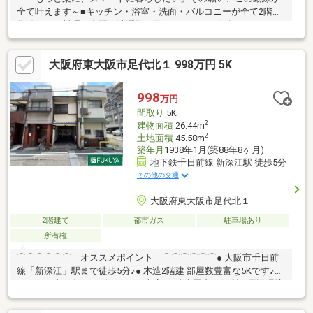
全て叶えます～■キッチン・浴室・洗面・バルコニーが全て2階に
集結。 お料理の合間に洗濯物を回し、そのまま南向きバルコニ
ーへ。 無駄な上下移動をゼロにする「家事ラク」の極みです
♪■L型キッチンは、作業スペースが広く、食洗器付。 後片けを
大阪府東大阪市足代北１ 998万円 5K
時短して、自分へのご褒美タイム♪■全室収納＋ロフト＋車庫完備
4LDKの豊富な部屋数、 将来の子供部屋、書斎と柔軟に対応♪〇
東大阪市立布施小学校まで約1.5ｋｍ♪〇東大阪市立布施中学校ま
998
万円
で約1.3ｋｍ♪〇近鉄百貨店東大阪店まで約650ｍ♪〇サンプラザ布
間取り
5K
施店まで約300ｍ♪
2
建物面積
26.44m
2
土地面積
45.58m
築年月
1938年1月(築88年8ヶ月)
地下鉄千日前線 新深江駅 徒歩5分
その他の交通
大阪府東大阪市足代北１
2階建て
都市ガス
駐車場あり
所有権
⌒⌒⌒⌒⌒⌒ オススメポイント ⌒⌒⌒⌒⌒⌒● 大阪市千日前
線「新深江」駅まで徒歩5分♪● 木造2階建 部屋数豊富な5Kです♪●
雨からお車を守れるビルトイン車庫♪● 徒歩圏内に便利な周辺環境
揃ってます♪＼ 空き家につき、いつでも内覧可能 ／
⌒⌒⌒⌒⌒⌒⌒⌒ 周辺環境 ⌒⌒⌒⌒⌒⌒⌒⌒● ライフ新深江