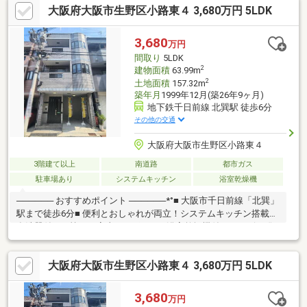
大阪府大阪市生野区小路東４ 3,680万円 5LDK
店：徒歩9分● イオン布施駅前店：徒歩9分● ファミリーマート東
大阪足代北一丁目店：徒歩2分● スーパードラッグシグマ深江南
店 物件詳細などお気軽
3,680
万円
にご相談下さい。ご連絡心よりお待ちしております♪
間取り
5LDK
2
建物面積
63.99m
2
土地面積
157.32m
築年月
1999年12月(築26年9ヶ月)
地下鉄千日前線 北巽駅 徒歩6分
その他の交通
大阪府大阪市生野区小路東４
3階建て以上
南道路
都市ガス
駐車場あり
システムキッチン
浴室乾燥機
────── おすすめポイント ──────*°■ 大阪市千日前線「北巽」
駅まで徒歩6分■ 便利とおしゃれが両立！システムキッチン搭載■
食洗器付きで忙しい家事をサポート■ 浴室乾燥機付きでカビの発
生を抑制■ スーパー、コンビニまで徒歩5分 ＼ 現地案内お気軽
にお問い合わせ下さい♪ ／──────── 周辺環境 ────────*°■
大阪府大阪市生野区小路東４ 3,680万円 5LDK
食品館アプロ生野小路店：徒歩3分■ ローソン巽北三丁目店：徒歩
5分■ ウエルシア生野巽北店：徒歩3分■ エディオン北巽店：徒歩3
分■ 生野東小路郵便局：徒歩4分
3,680
万円