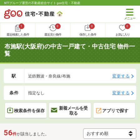
NTTグループ運営の不動産総合サイト goo住宅・不動産
1
0
0
0
最近検索した条件
最近見た物件
保存した条件
お気に入り
布施駅(大阪府)の中古一戸建て・中古住宅 物件一
覧
駅
変更する
近鉄難波・奈良線/布施
条件
変更する
指定なし
新着メールを受
検索条件を保存
アプリで探す
取る
56
件
が該当しました。