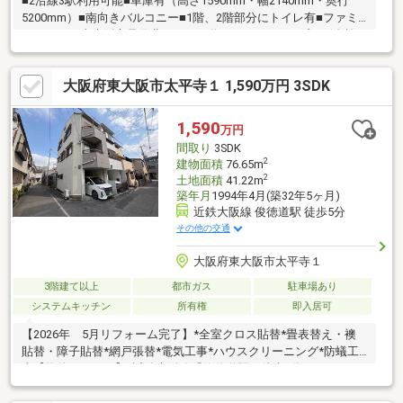
■2沿線3駅利用可能■車庫有（高さ1590mm・幅2140mm・奥行
5200mm）■南向きバルコニー■1階、2階部分にトイレ有■ファミ
リーマート東大阪市足代北一丁目（約131ｍ） サンプラザ布施
（約180ｍ） 足代公園（約198ｍ）コンビニやスーパーも近く、
生活至便なロケーションです！お出掛けや出勤にも便利な立地と
大阪府東大阪市太平寺１ 1,590万円 3SDK
なっております。見学ご希望の際はお気軽にお問い合わせくださ
い♪
1,590
万円
間取り
3SDK
2
建物面積
76.65m
2
土地面積
41.22m
築年月
1994年4月(築32年5ヶ月)
近鉄大阪線 俊徳道駅 徒歩5分
その他の交通
大阪府東大阪市太平寺１
3階建て以上
都市ガス
駐車場あり
システムキッチン
所有権
即入居可
【2026年 5月リフォーム完了】*全室クロス貼替*畳表替え・襖
貼替・障子貼替*網戸張替*電気工事*ハウスクリーニング*防蟻工
事【物件ポイント】*近鉄大阪線「俊徳道駅」徒歩5分*JRおおさ
か線「俊徳道駅」徒歩6分*通勤・通学に便利な【駅近戸建】2WAY
アクセス*北西角地につき開放感有*ハイルーフ車可能なインナー