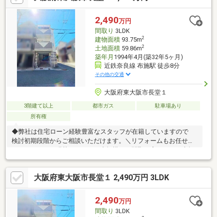
お手に入れていただけます。とても大切に住まれていたお家なの
で室内大変キレイです。是非一度ご覧ください！
2,490
万円
間取り
3LDK
2
建物面積
93.75m
2
土地面積
59.86m
築年月
1994年4月(築32年5ヶ月)
近鉄奈良線 布施駅 徒歩8分
その他の交通
大阪府東大阪市長堂１
3階建て以上
都市ガス
駐車場あり
所有権
◆弊社は住宅ローン経験豊富なスタッフが在籍していますので
検討初期段階からご相談いただけます。＼リフォームもお任せく
ださい／クロス張替のみなどの小規模から間取り変更などの大規
模まで様々プランのリフォームも承りますのでご検討中の方はお
気軽にご相談ください♪・全居室と屋根裏に収納あり・小中学校が
大阪府東大阪市長堂１ 2,490万円 3LDK
近く通学スムーズ・周辺環境が充実した人気エリア・近鉄奈良
線/JRおおさか東線/大阪メトロ千日前線が徒歩圏内◆◆◆不動産
のことなら株式会社ジノベーションへ◆◆◆住まい探しはもちろ
2,490
万円
ん相続相談などもお任せください!!06-4309-8878までお問い合わせ
間取り
3LDK
お待ちしております。