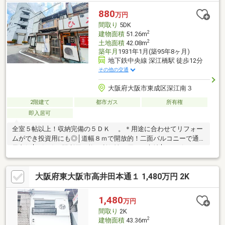
880
万円
間取り
5DK
2
建物面積
51.26m
2
土地面積
42.08m
築年月
1931年1月(築95年8ヶ月)
地下鉄中央線 深江橋駅 徒歩12分
その他の交通
大阪府大阪市東成区深江南３
2階建て
都市ガス
所有権
即入居可
全室５帖以上！収納完備の５ＤＫ 。＊用途に合わせてリフォー
ムができ投資用にも◎│道幅８ｍで開放的！二面バルコニーで通
風良好│４沿線３駅利用可能で利便性に優れた立地│コンビニやス
ーパー、小学校など徒歩10分圏内Access■大阪メトロ中央線「深
江橋」駅……徒歩12分■大阪メトロ千日前線「新深江」駅…徒歩14
大阪府東大阪市高井田本通１ 1,480万円 2K
分■近鉄大阪線・奈良線「布施」駅……徒歩14分Life info■ファミリ
ーマート高井田西３丁目店…徒歩３分■スーパーマルハチ高井田
店……………徒歩９分■ウエルシア東成深江南店………………徒歩６分学
1,480
万円
校 区■深江小学校…徒歩８分 ■東陽中学校…徒歩９分
間取り
2K
2
建物面積
43.36m