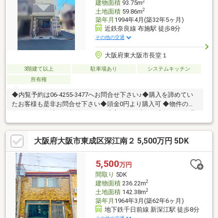
2
建物面積
93.75m
2
土地面積
59.86m
築年月
1994年4月(築32年5ヶ月)
近鉄奈良線 布施駅 徒歩8分
その他の交通
大阪府東大阪市長堂１
3階建て以上
駐車場あり
システムキッチン
所有権
◆内覧予約は06-4255-3477へお問合せ下さい♪◆購入を諦めてい
たお客様も是非お問合せ下さい◆頭金0円より購入可 ◆物件の特
徴・人気の角地！・収納スペース豊富！・日当たり良好！・住環
境良好◎◆見るだけ大歓迎◆接客対応品質に自信があり◆夜間早
朝もお気軽にご連絡ください！◆無料送迎可「購入するか分から
大阪府大阪市東成区深江南２ 5,500万円 5DK
ないけど見るだけ見たい」「他社の物件もまとめて見てみたい」
等 ご購入をご検討中のお客様にとって、より良い条件でご購入頂
く為に精一杯サポート致します不動産の事なら何でもお気軽にご
5,500
万円
相談下さい！
間取り
5DK
2
建物面積
236.22m
2
土地面積
142.38m
築年月
1964年3月(築62年6ヶ月)
地下鉄千日前線 新深江駅 徒歩8分