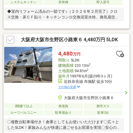
システムキッチン
所有権
即入居可
◆室内リフォーム済みの一邸です♪（２０２６年２月完了）クロ
ス交換・床ＣＦ貼り・キッチンコンロ交換浴室水栓、換気扇交
換・トイレウォッシュレット交換ハウスクリーニングなど◆南側
に前面道路ございます♪◆徒歩圏内に生活施設ございます♪◆居住
用以外にセカンドハウスとしてもいかがでしょうか♪お気軽にお問
大阪府大阪市生野区小路東６ 4,480万円 5LDK
い合わせくださいませ♪
4,480
万円
間取り
5LDK
2
建物面積
233.13m
2
土地面積
94.81m
築年月
1997年6月(築29年3ヶ月)
近鉄奈良線 布施駅 徒歩10分
その他の交通
大阪府大阪市生野区小路東６
3階建て以上
南道路
都市ガス
ルーフバルコニー
駐車場あり
駐車3台
〇複数台駐車場付き！倉庫としてもお使いいただけます〇広々と
した5LDK！家族みんなが快適に過ごせるお部屋を実現〇安心の鉄