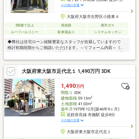
その他の交通
大阪府大阪市生野区小路東４
3階建て以上
南道路
都市ガス
ルーフバルコニー
駐車場あり
システムキッチン
◆弊社は住宅ローン経験豊富なスタッフが在籍していますので
検討初期段階からご相談いただけます。～リフォーム内容～《新
調》ガラストップコンロ/洗濯パン《張替塗装》全室クロス/外壁/
バルコニー防蟻工事、ハウスクリーニングも完了しております!!・
大阪メトロ千日前線「北巽」駅 徒歩7分・広々ルーフバルコニー
大阪府東大阪市足代北１ 1,490万円 3DK
が魅力的な鉄骨造住宅・追加リフォームも承ります・現在空家に
つき即日内覧可能+即引き渡し可能物件◆◆◆不動産のことなら
株式会社ジノベーションへ◆◆◆住まい探しはもちろん相続相談
1,490
万円
などもお任せください!!06-4309-8878までお問い合わせお待ちして
間取り
3DK
おります。
2
建物面積
59.13m
2
土地面積
41.02m
築年月
1979年12月(築46年9ヶ月)
近鉄奈良線 布施駅 徒歩8分
その他の交通
大阪府東大阪市足代北１