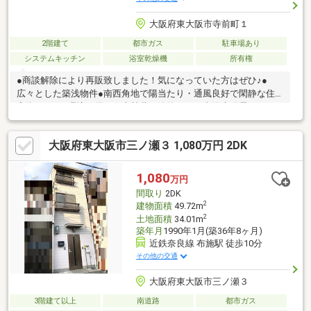
大阪府東大阪市寺前町１
2階建て
都市ガス
駐車場あり
システムキッチン
浴室乾燥機
所有権
●商談解除により再販致しました！気になっていた方はぜひ♪●
広々とした築浅物件●南西角地で陽当たり・通風良好で閑静な住
宅街です！●環境に優しく光熱費も節約できる太陽光発電システ
ムがあります♪●お車をお持ちの方には嬉しい駐車場付きで前道も
広く駐車しやすいです！●全居室洋室でクローゼットがついてお
大阪府東大阪市三ノ瀬３ 1,080万円 2DK
り、お部屋以外にも収納スペースがあり収納豊富♪●LDKが約15.3
帖とゆったりしていてカウンターキッチンからはリビングが見渡
せます！●あると嬉しい食洗機、追い炊き機能、浴室乾燥機等室
1,080
万円
内設備が揃っています●学校・公園・スーパー・総合病院が徒歩
間取り
2DK
10分圏内にあり子育て・住環境共に充実しています
2
建物面積
49.72m
2
土地面積
34.01m
築年月
1990年1月(築36年8ヶ月)
近鉄奈良線 布施駅 徒歩10分
その他の交通
大阪府東大阪市三ノ瀬３
3階建て以上
南道路
都市ガス