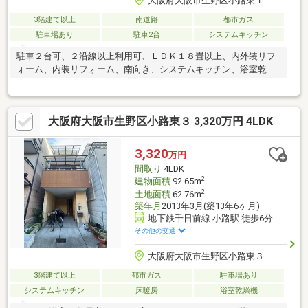
大阪府大阪市生野区小路東１
3階建て以上
南道路
都市ガス
駐車場あり
駐車2台
システムキッチン
駐車２台可、２沿線以上利用可、ＬＤＫ１８畳以上、内外装リフ
ォーム、内装リフォーム、南向き、システムキッチン、浴室乾燥
機、陽当り良好、南側道路面す、外装リフォーム、南面バルコニ
ー、リノベーション、３階建以上、都市ガス、食器洗乾燥機
大阪府大阪市生野区小路東３ 3,320万円 4LDK
3,320
万円
間取り
4LDK
2
建物面積
92.65m
2
土地面積
62.76m
築年月
2013年3月(築13年6ヶ月)
地下鉄千日前線 小路駅 徒歩6分
その他の交通
大阪府大阪市生野区小路東３
3階建て以上
都市ガス
駐車場あり
システムキッチン
床暖房
浴室乾燥機