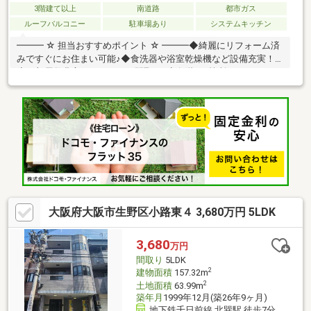
3階建て以上
南道路
都市ガス
ルーフバルコニー
駐車場あり
システムキッチン
━━━ ☆ 担当おすすめポイント ☆ ━━━◆綺麗にリフォーム済
みですぐにお住まい可能♪◆食洗器や浴室乾燥機など設備充実！
◆お部屋数豊富な５ＬＤＫの間取り♪◆各階（3箇所）にトイレを
完備しております！◆趣味等の空間にピッタリなルーフバルコニ
ー♪◆お車１台駐車可能なカースペースあり！◆耐久性に優れた
安心の鉄骨造♪━━━☆令和８年７月リフォーム完成☆━━━■ガ
ラストップコンロ新調 ■洗濯パン新調■全室クロス貼替 ■外壁
塗装 ■バルコニー塗装■防蟻工事 ■ハウスクリーニングなど
大阪府大阪市生野区小路東４ 3,680万円 5LDK
3,680
万円
間取り
5LDK
2
建物面積
157.32m
2
土地面積
63.99m
築年月
1999年12月(築26年9ヶ月)
地下鉄千日前線 北巽駅 徒歩7分