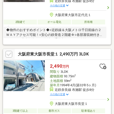
近鉄奈良線 布施駅 徒歩8分
その他の交通
大阪府東大阪市足代北１
2階建て
オール電化
所有権
◆物件のおすすめポイント◆○近鉄線＆大阪メトロ千日前線の２
ＷＡＹアクセス可能！○安心の鉄骨造２階建☆○各部屋収納付きの
３ＤＫ！○北東角地につき採光・通風良好です♪☆当社ではリフォ
ーム費用も住宅ローンに組み込めます♪リフォームモデルルームも
ご覧頂けます♪物件探しからリフォームまでワンストップでご提案
大阪府東大阪市長堂１ 2,490万円 3LDK
可能！◆会社の特徴◆ハウスフリーダムは【東証スタンダード上
場企業】です！不動産購入や住宅ローンについては、ハウスフリ
ーダムにお任せ下さい♪（ご来店の際は、店舗に駐車場を完備して
2,490
万円
おります）
間取り
3LDK
2
建物面積
93.75m
2
土地面積
59m
築年月
1994年4月(築32年5ヶ月)
近鉄奈良線 布施駅 徒歩8分
その他の交通
大阪府東大阪市長堂１
3階建て以上
都市ガス
駐車場あり