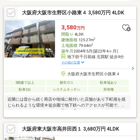
大阪府大阪市生野区小路東４ 3,580万円 4LDK
3,580
万円
間取り
4LDK
2
建物面積
125.27m
2
土地面積
79.64m
築年月
2004年5月(築22年4ヶ月)
地下鉄千日前線 北巽駅 徒歩9分
その他の交通
大阪府大阪市生野区小路東４
3階建て以上
都市ガス
駐車場あり
駐車2台
システムキッチン
所有権
近隣には昔から続く商店や地域に根付いた店舗があり下町感を感
じられるような環境☆徒歩圏で地下鉄へのアクセスが可能で、都
市部への移動も負担が少なく通勤・通学も便利です。居住スペー
スを広く感じられるような造りの室内☆人気のカウンタータイプ
のキッチンはリビングスペースを見ながらの作業ができご家族団
大阪府東大阪市高井田西１ 3,680万円 4LDK
らんをより過ごしやすく、お子さまのいる環境でも安心です 広々
とした車庫スペースにはお車、バイクや自転車も複数台駐車可能