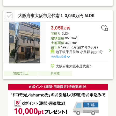
◆リフォームのご相談も承ります。※居住中の為、事前にご連絡
いただければご案内がスムーズです。■□■周辺環境■□■はま寿司
東大阪長堂店まで徒歩２分キリン堂 東大阪長堂店まで徒歩３分セ
大阪府東大阪市足代南１ 3,050万円 6LDK
ブンイレブン 東大阪三ノ瀬1丁目店まで徒歩１８分
3,050
万円
間取り
6LDK
2
建物面積
96.51m
2
土地面積
44.07m
築年月
1995年6月(築31年3ヶ月)
地下鉄千日前線 小路駅 徒歩9分
その他の交通
大阪府東大阪市足代南１
3階建て以上
所有権