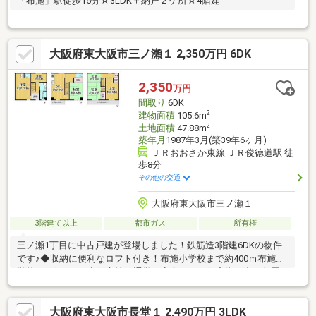
「布施」駅徒歩15分☆3LDK＋納戸２ケ所☆4階建
大阪府東大阪市三ノ瀬１ 2,350万円 6DK
2,350
万円
間取り
6DK
2
建物面積
105.6m
2
土地面積
47.88m
築年月
1987年3月(築39年6ヶ月)
ＪＲおおさか東線 ＪＲ俊徳道駅 徒
歩8分
その他の交通
大阪府東大阪市三ノ瀬１
3階建て以上
都市ガス
所有権
三ノ瀬1丁目に中古戸建が登場しました！鉄筋造3階建6DKの物件
です♪◆収納に便利なロフト付き！布施小学校まで約400ｍ布施中
学校まで約220ｍ◆好立地で通学も安心です！住宅街の中に位置
しているので、周辺の交通量も少なく閑静なエリアでありなが
ら、駅、お買い物、小学校など日常で利用する施設の殆どが徒歩
大阪府東大阪市長堂１ 2,490万円 3LDK
圏内に揃っている充実の住環境です。落ち着きと利便性の両方を