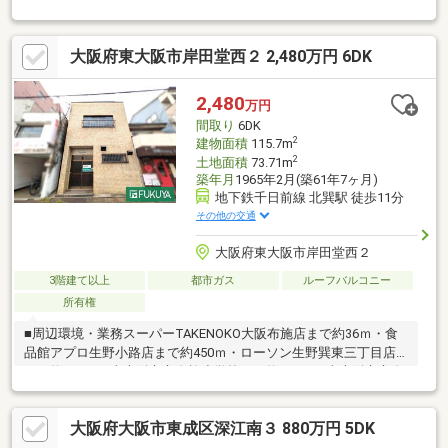
骨造！頑丈な構造で安心して暮らせます〇利便性の高い立地！4路
線利用可能で通勤・通学もスムーズです〇1997年築の鉄骨造、し
っかりした造りで安心して暮らせます〇4階建てのお家で、家族そ
大阪府東大阪市岸田堂西２ 2,480万円 6DK
れぞれのプライベート空間を確保〇徒歩10分以内に複数の駅があ
り、毎日の移動が楽になります
2,480
万円
間取り
6DK
2
建物面積
115.7m
2
土地面積
73.71m
築年月
1965年2月(築61年7ヶ月)
地下鉄千日前線 北巽駅 徒歩11分
その他の交通
大阪府東大阪市岸田堂西２
3階建て以上
都市ガス
ルーフバルコニー
所有権
■周辺環境・業務スーパーTAKENOKO大阪布施店まで約36ｍ・食
品館アプロ生野小路店まで約450ｍ・ローソン生野巽東三丁目店
まで約500ｍ・東大阪市立布施小学校まで約350ｍ・東大阪市立布
施中学校まで約750ｍ・東大阪太平寺郵便局まで約500ｍ・三ノ瀬
公園まで約550ｍ◎商業施設の多い通り沿いの立地です。建物鉄
大阪府大阪市東成区深江南３ 880万円 5DK
骨造なので、ご商売利用でもご検討ください。※増築未登記部分
約20.7㎡あり（現状3階建てですが登記簿謄本上は2階建て）.