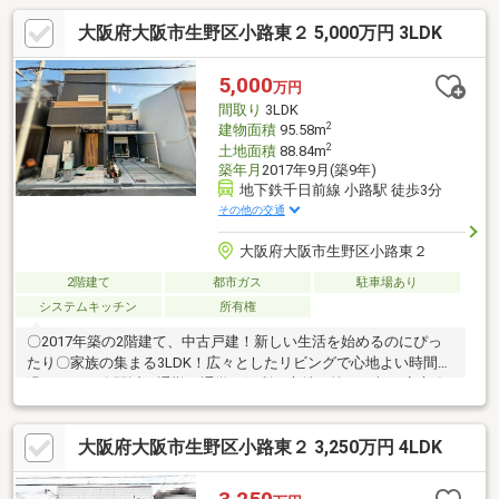
大阪府大阪市生野区小路東２ 5,000万円 3LDK
5,000
万円
間取り
3LDK
2
建物面積
95.58m
2
土地面積
88.84m
築年月
2017年9月(築9年)
地下鉄千日前線 小路駅 徒歩3分
その他の交通
大阪府大阪市生野区小路東２
2階建て
都市ガス
駐車場あり
システムキッチン
所有権
〇2017年築の2階建て、中古戸建！新しい生活を始めるのにぴっ
たり〇家族の集まる3LDK！広々としたリビングで心地よい時間を
過ごせます〇駅近で通勤・通学に便利な立地！忙しい朝も安心〇
明るい日差しが差し込む快適な住空間。心地よい暮らしが待って
います！〇全居室収納完備！大きなクローゼットにすっきり収納
大阪府大阪市生野区小路東２ 3,250万円 4LDK
で、整理整頓が簡単！〇カウンターキッチン付きの3LDK！家族と
の会話を楽しみながら料理ができます〇トイレ2ヶ所完備で、朝の
混雑時も安心！毎日の生活が快適に〇スーパーまで徒歩10分以