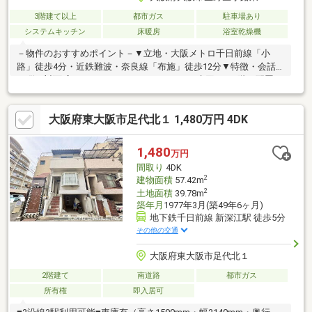
3階建て以上
都市ガス
駐車場あり
システムキッチン
床暖房
浴室乾燥機
－物件のおすすめポイント－▼立地・大阪メトロ千日前線「小
路」徒歩4分・近鉄難波・奈良線「布施」徒歩12分▼特徴・会話
が弾む対面式のカウンターキッチン・LDKと水回りを2階に配置、
プライバシーや家事動線に配慮・3カ所にバルコニーを配置・全居
室に収納スペースを確保▼設備・食洗機・浴室乾燥機・床暖房
大阪府東大阪市足代北１ 1,480万円 4DK
(LDK)▼周辺環境・万代布施店 徒歩6分(約430m)・大阪市立東小路
小学校 徒歩4分(約260m)・ファミリーマート小路駅東店 徒歩3分
(約170m)■ ご希望の住まい探しをお手伝いします
1,480
万円
━━━━━・・・物件の詳細・ご相談はお気軽にお問い合わせく
間取り
4DK
ださい。
2
建物面積
57.42m
2
土地面積
39.78m
築年月
1977年3月(築49年6ヶ月)
地下鉄千日前線 新深江駅 徒歩5分
その他の交通
大阪府東大阪市足代北１
2階建て
南道路
都市ガス
所有権
即入居可