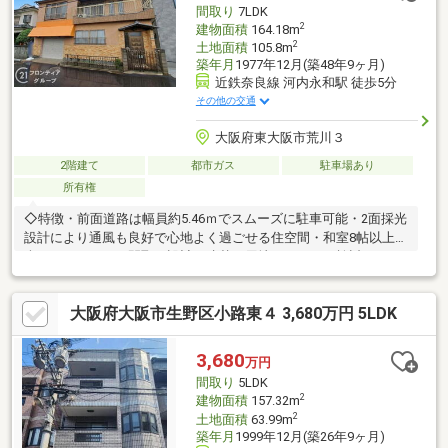
間取り
7LDK
2
建物面積
164.18m
2
土地面積
105.8m
築年月
1977年12月(築48年9ヶ月)
近鉄奈良線 河内永和駅 徒歩5分
その他の交通
大阪府東大阪市荒川３
2階建て
都市ガス
駐車場あり
所有権
◇特徴・前面道路は幅員約5.46ｍでスムーズに駐車可能・2面採光
設計により通風も良好で心地よく過ごせる住空間・和室8帖以上を
含むゆとりのある間取り設計・建替え用地としてもご検討いただ
ける多用途な物件◇立地・荒川小学校まで徒歩約2分・布施中学
校まで徒歩約9分◆◇弊社が選ばれる理由◆◇１．お金の扱い方
大阪府大阪市生野区小路東４ 3,680万円 5LDK
のプロ、ファイナンシャルプランナーが資金計画をサポート！
２．買い替えなどにも対応できる売却専門チームあり！３．たく
さんの銀行と繋がりがあるため、最も低金利になるように審査が
3,680
万円
可能！弊社は専門家同士が連携をとっているため、より多くの知
間取り
5LDK
見がございますお気軽にお問合せください！
2
建物面積
157.32m
2
土地面積
63.99m
築年月
1999年12月(築26年9ヶ月)