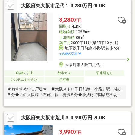
大阪府東大阪市足代１ 3,280万円 4LDK
ガレージ*屋根裏収納・納戸等『収納力の高いプラン』*教育施設
が徒歩圏内に整う子育て環境*毎日のお買い物に便利なスーパー多
数*ほっこりできる和室でくつろぐひととき■毎日のお買物や、子
3,280
万円
育て施設が充実■～便利な駅近物件～で新生活をスタート♪
間取り
4LDK
2
建物面積
106.8m
2
土地面積
88m
築年月
2000年11月(築25年10ヶ月)
地下鉄千日前線 小路駅 徒歩5分
その他の交通
大阪府東大阪市足代１
3階建て以上
都市ガス
駐車場あり
システムキッチン
所有権
☆おすすめ中古戸建☆ ◆大阪メトロ千日前線「小路」駅 徒歩
５分◆近鉄大阪線「布施」駅 徒歩８分◆吹抜けで開放感のある
リビング◆洗面化粧台２か所-Ｒ６.１２月-・エコジョーズ交換・
屋根一部シール工事・バルコニー防水工事～・～・～・～・～・
～・～・～・～・～・～・～・～・～・～・～・～・～・～不動
大阪府東大阪市荒川３ 3,990万円 7LDK
産購入で失敗しないように、豊富な経験と知識を持つ弊社がしっ
かりとサポートを行います。まずはお気軽にお問い合わせくださ
い(^o^)／～・～・～・～・～・～・～・～・～・～・～・～・
3,990
万円
～・～・～・～・～・～・～