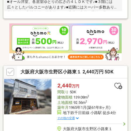
■オール洋室、各居室ゆとりの広さの４ＬＤＫです♪■３階には
広々としたバルコニーがあります♪■近隣にはスーパー多数あり、
生活至便の立地条件も魅力的です♪■案内は事前ご予約が必要で
す、お気軽にお問い合わせください♪
大阪府大阪市生野区小路東１ 2,440万円 5DK
2,440
万円
間取り
5DK
2
建物面積
139.08m
2
土地面積
92.56m
築年月
1965年1月(築61年8ヶ月)
地下鉄千日前線 小路駅 徒歩4分
その他の交通
大阪府大阪市生野区小路東１