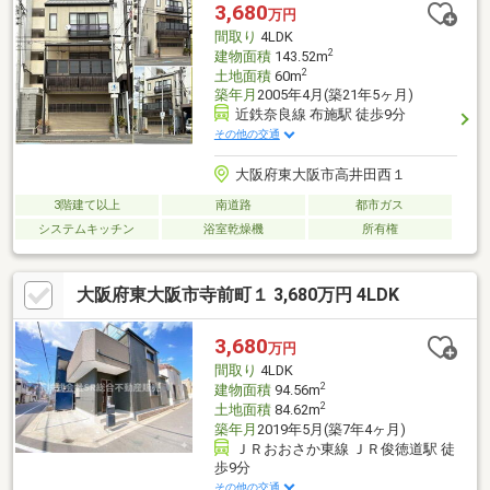
です。リノベでご自身の理想のお家づくりもでき、生活スタイル
3,680
万円
を柔軟に組み立てられます♪
間取り
4LDK
2
建物面積
143.52m
2
土地面積
60m
築年月
2005年4月(築21年5ヶ月)
近鉄奈良線 布施駅 徒歩9分
その他の交通
大阪府東大阪市高井田西１
3階建て以上
南道路
都市ガス
システムキッチン
浴室乾燥機
所有権
大阪府東大阪市寺前町１ 3,680万円 4LDK
3,680
万円
間取り
4LDK
2
建物面積
94.56m
2
土地面積
84.62m
築年月
2019年5月(築7年4ヶ月)
ＪＲおおさか東線 ＪＲ俊徳道駅 徒
歩9分
その他の交通