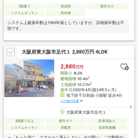
2階建て
南道路
都市ガス
システムキッチン
所有権
システム上建築年数は1965年築としていますが、詳細築年数は不
明です。
大阪府東大阪市足代１ 2,880万円 4LDK
2,880
万円
間取り
4LDK
2
建物面積
95.4m
2
土地面積
55.27m
築年月
2002年4月(築24年5ヶ月)
地下鉄千日前線 小路駅 徒歩4分
その他の交通
大阪府東大阪市足代１
3階建て以上
都市ガス
駐車場あり
システムキッチン
床暖房
浴室乾燥機
～「もっと楽に、スマートに暮らしたい」その願い、この動線が