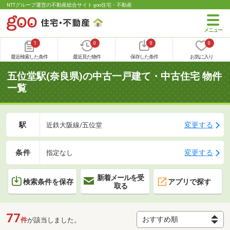
NTTグループ運営の不動産総合サイト goo住宅・不動産
1
0
0
0
最近検索した条件
最近見た物件
保存した条件
お気に入り
五位堂駅(奈良県)の中古一戸建て・中古住宅 物件
一覧
駅
変更する
近鉄大阪線/五位堂
条件
変更する
指定なし
新着メールを受
検索条件を保存
アプリで探す
取る
77
件
が該当しました。