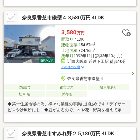
優良認定住宅◇IHクッキングヒーター・食洗機付き◇床下収納・
小屋裏収納あり◇ウッドデッキあり【周辺の環境】◇ハーベス五
奈良県香芝市磯壁４ 3,580万円 4LDK
位堂店 徒歩8分（約620ｍ）◇セブンイレブン香芝すみれ野1丁目
店 徒歩7分（約500ｍ）◇藤ノ木公園 徒歩3分（約190ｍ）◇真美
ヶ丘西小学校 徒歩19分（約1480ｍ）◇香芝東中学校 徒歩15分
3,580
万円
（約1190ｍ）
間取り
4LDK
2
建物面積
154.57m
2
土地面積
324.16m
築年月
1992年11月(築33年10ヶ月)
近鉄大阪線 近鉄下田駅 徒歩10分
その他の交通
奈良県香芝市磯壁４
2階建て
都市ガス
駐車場あり
駐車3台
所有権
◆第一住居地域の為、様々な業種の事業にお勧めです！デイサー
ビスや診療所にも！◆庭があるので、木や花、野菜を植えて家庭
菜園・ガーデニングができます♪また庭があることで遮るものがな
く、光や空気を取り込むことができます！※駐車台数は車種によ
る。※写真中の家具等の調度品は販売対象に含まれません。【物
奈良県香芝市すみれ野２ 5,180万円 4LDK
件の特徴】山が見える、土地50坪以上、２階建、陽当り良好、ト
イレ２ヶ所、通風良好、駐車３台以上可、２沿線以上利用可、Ｌ