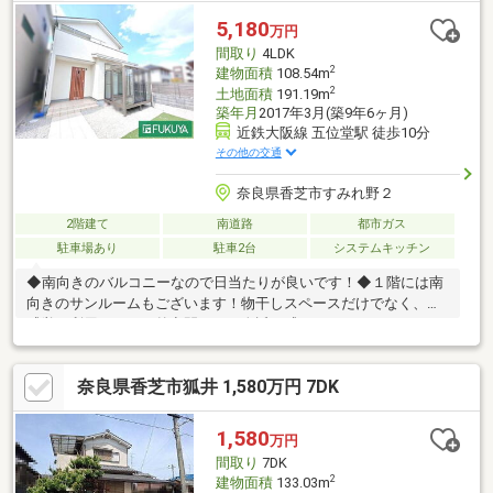
ＤＫ２０畳以上、南向き、和室、庭１０坪以上、庭、対面式キッ
5,180
万円
チン、南面バルコニー、南庭、浴室に窓、眺望良好、全居室６畳
間取り
4LDK
以上、都市ガス、平坦地
2
建物面積
108.54m
2
土地面積
191.19m
築年月
2017年3月(築9年6ヶ月)
近鉄大阪線 五位堂駅 徒歩10分
その他の交通
奈良県香芝市すみれ野２
2階建て
南道路
都市ガス
駐車場あり
駐車2台
システムキッチン
◆南向きのバルコニーなので日当たりが良いです！◆１階には南
向きのサンルームもございます！物干しスペースだけでなく、庭
感覚で利用するなど外空間をより身近に感じることができます
ね。◆駐車場はカーポートがあるので、人の乗り降りや積み下ろ
しの時、雨の日でも傘が不要なのは非常に便利です！※駐車台数
奈良県香芝市狐井 1,580万円 7DK
は車種による※写真中の家具等の調度品は販売対象に含まれませ
ん【物件の特徴】２沿線以上利用可、山が見える、システムキッ
チン、駐車２台可、土地50坪以上、ＬＤＫ１８畳以上、南向き、
1,580
万円
陽当り良好、南側道路面す、前道６ｍ以上、和室、整形地、庭、
間取り
7DK
トイレ２ヶ所、２階建、南面バルコニー、温水洗浄便座
2
建物面積
133.03m