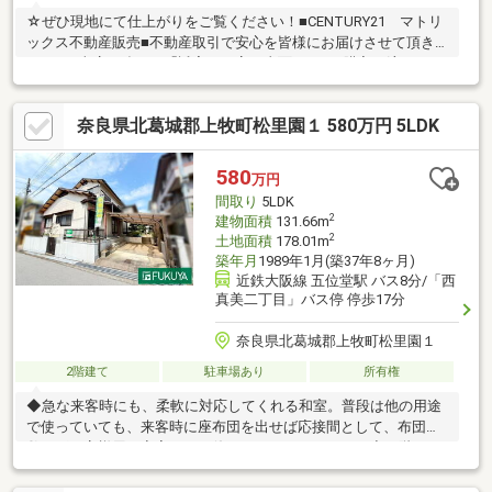
☆ぜひ現地にて仕上がりをご覧ください！■CENTURY21 マトリ
ックス不動産販売■不動産取引で安心を皆様にお届けさせて頂き
ます。■当店の強みは「誠実・丁寧・真面目」■ご購入の流れから
リフォーム工事まで全てお任せ下さい。■物件探しの注意点等、
良い事だけでなく懸念点までしっかりとお知らせしております。
奈良県北葛城郡上牧町松里園１ 580万円 5LDK
■お得な金利のご提案（融資中・返済相談・女性単身・派遣社
員・非正規雇用の方でも相談可能です。）■住宅に関するご相談
からご購入後のアフターフォローまで、一人の担当者が行いま
580
万円
す。■お気軽にご相談ください！♪♪お問合せお待ちしております
間取り
5LDK
♪♪
2
建物面積
131.66m
2
土地面積
178.01m
築年月
1989年1月(築37年8ヶ月)
近鉄大阪線 五位堂駅 バス8分/「西
真美二丁目」バス停 停歩17分
奈良県北葛城郡上牧町松里園１
2階建て
駐車場あり
所有権
◆急な来客時にも、柔軟に対応してくれる和室。普段は他の用途
で使っていても、来客時に座布団を出せば応接間として、布団を
敷けばお客様用の寝室として使うことができますよ！◆２階にも
和室がございます♪畳は温かく柔らかいので、子ども達が裸足で遊
ぶスペースにもぴったり！※駐車台数は車種による。※写真中の家