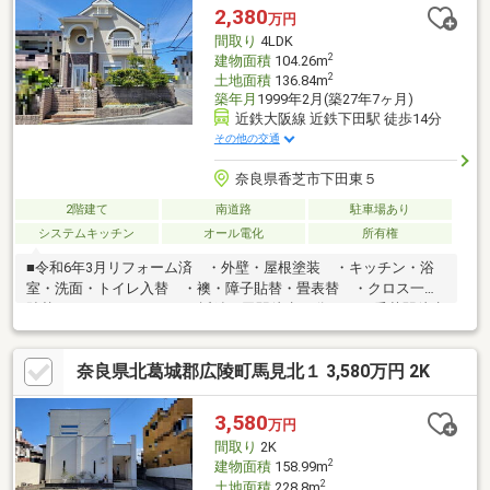
2,380
万円
間取り
4LDK
2
建物面積
104.26m
2
土地面積
136.84m
築年月
1999年2月(築27年7ヶ月)
近鉄大阪線 近鉄下田駅 徒歩14分
その他の交通
奈良県香芝市下田東５
2階建て
南道路
駐車場あり
システムキッチン
オール電化
所有権
■令和6年3月リフォーム済 ・外壁・屋根塗装 ・キッチン・浴
室・洗面・トイレ入替 ・襖・障子貼替・畳表替 ・クロス一部
貼替■2WAYアクセス可 ・近鉄下田駅徒歩14分 ・JR香芝駅徒歩
12分■近鉄五位堂駅バス7分【西真美2丁目】停徒歩3分
奈良県北葛城郡広陵町馬見北１ 3,580万円 2K
3,580
万円
間取り
2K
2
建物面積
158.99m
2
土地面積
228.8m