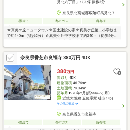
見北六丁目」バス停 停歩3分
奈良県北葛城郡広陵町馬見北７
2階建て
都市ガス
所有権
☆真美ケ丘ニュータウン☆国土建設の家☆真美ケ丘第二小学校ま
で約140ｍ（徒歩2分）☆真美ケ丘中学校まで約340ｍ（徒歩5分）
☆エコールマミまで約620ｍ（徒歩8分）☆土地：63.87坪☆建
物：38.07坪☆駐車スペース2台(車種による)☆即入居可(但し、残
代金清算後)
奈良県香芝市良福寺 380万円 4DK
380
万円
間取り
4DK
2
建物面積
46.76m
2
土地面積
79.04m
築年月
1970年2月(築56年7ヶ月)
近鉄大阪線 五位堂駅 徒歩14分
その他の交通
奈良県香芝市良福寺
2階建て
都市ガス
所有権