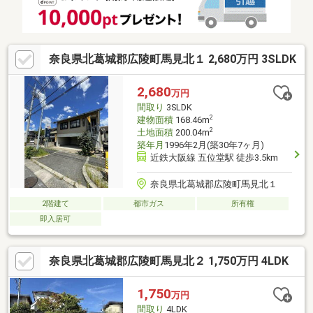
お気軽にお電話下さい。
奈良県北葛城郡広陵町馬見北１ 2,680万円 3SLDK
2,680
万円
間取り
3SLDK
2
建物面積
168.46m
2
土地面積
200.04m
築年月
1996年2月(築30年7ヶ月)
近鉄大阪線 五位堂駅 徒歩3.5km
奈良県北葛城郡広陵町馬見北１
2階建て
都市ガス
所有権
即入居可
奈良県北葛城郡広陵町馬見北２ 1,750万円 4LDK
1,750
万円
間取り
4LDK