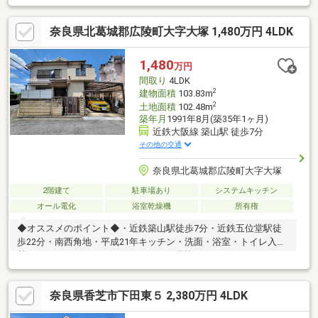
地
奈良県北葛城郡広陵町大字大塚 1,480万円 4LDK
1,480
万円
間取り
4LDK
2
建物面積
103.83m
2
土地面積
102.48m
築年月
1991年8月(築35年1ヶ月)
近鉄大阪線 築山駅 徒歩7分
その他の交通
奈良県北葛城郡広陵町大字大塚
2階建て
駐車場あり
システムキッチン
オール電化
浴室乾燥機
所有権
◆オススメのポイント◆・近鉄築山駅徒歩7分・近鉄五位堂駅徒
歩22分・南西角地・平成21年キッチン・洗面・浴室・トイレ入
替 ＬＤＫフローリング張替 クロス
全面貼替 洋室フローリング張替・令和6年電動シャ
ッター設置■■■お問合せはお気軽にどうぞ！！■■■
奈良県香芝市下田東５ 2,380万円 4LDK