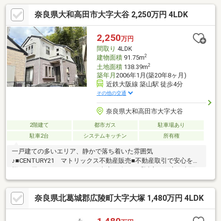
奈良県大和高田市大字大谷 2,250万円 4LDK
2,250
万円
間取り
4LDK
2
建物面積
91.75m
2
土地面積
138.39m
築年月
2006年1月(築20年8ヶ月)
近鉄大阪線 築山駅 徒歩4分
その他の交通
奈良県大和高田市大字大谷
2階建て
都市ガス
駐車場あり
駐車2台
システムキッチン
所有権
一戸建ての多いエリア、静かで落ち着いた雰囲気
♪■CENTURY21 マトリックス不動産販売■不動産取引で安心を皆
様にお届けさせて頂きます。■当店の強みは「誠実・丁寧・真面
目」■ご購入の流れからリフォーム工事まで全てお任せ下さい。■
物件探しの注意点等、良い事だけでなく懸念点までしっかりとお
奈良県北葛城郡広陵町大字大塚 1,480万円 4LDK
知らせしております。■お得な金利のご提案（融資中・返済相
談・女性単身・派遣社員・非正規雇用の方でも相談可能です。）
■住宅に関するご相談からご購入後のアフターフォローまで、一