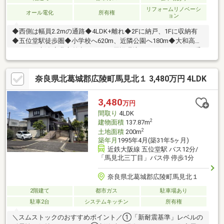
リフォームリノベーシ
オール電化
所有権
ョン
◆西側は幅員2.2mの通路◆4LDK+離れ◆2Fに納戸、1Fに収納有
◆五位堂駅徒歩圏◆小学校へ620m、近隣公園へ180m◆大和高田
パイパス 新在家北交差点へ2.1km●周辺環境●ファミリーマート香
芝良福寺店へ徒歩12分(940m)～ヤオヒコ良福寺店/サンドラッグ
良福寺店へ徒歩11分(840m)～オークワ香芝南店へ徒歩13分
奈良県北葛城郡広陵町馬見北１ 3,480万円 4LDK
(1020m)～香芝五位堂郵便局へ徒歩9分(680m)～近隣公園へ徒歩3
分(180m)～大和高田パイパス 新在家北交差点へ車6分(2.1km)～香
芝市立五位堂小学校へ徒歩8分(620m)～香芝市立香芝東中学校へ
3,480
万円
徒歩24分(1880m)
間取り
4LDK
2
建物面積
137.87m
2
土地面積
200m
築年月
1995年4月(築31年5ヶ月)
近鉄大阪線 五位堂駅 バス12分/
「馬見北三丁目」バス停 停歩1分
奈良県北葛城郡広陵町馬見北１
2階建て
都市ガス
駐車場あり
駐車2台
システムキッチン
所有権
＼スムストックのおすすめポイント／①「新耐震基準」レベルの