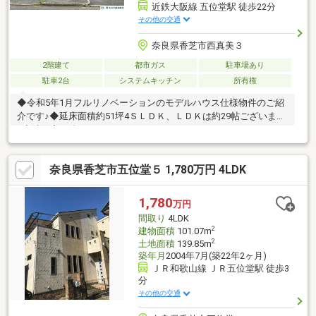
近鉄大阪線 五位堂駅 徒歩22分
その他の交通
奈良県香芝市西真美３
2階建て
都市ガス
駐車場あり
駐車2台
システムキッチン
所有権
◆令和5年1月フルリノベーションのモデルハウス仕様物件のご紹
介です♪◆延床面積約51坪4ＳＬＤＫ、ＬＤＫは約29帖ございます
♪◆洗面室の他にランドリースペースがあります。ホスクリーン
付きで室内物干しがしやすいです♪◆前面道路南東向きで陽当た
り、通風良好です。晴れた日は陽光が差し込みます♪◆室内は令
奈良県香芝市五位堂５ 1,780万円 4LDK
和5年1月フルリノベーションされています。断熱材交換や耐震補
強など、目に見えない部分もリノベーションされた物件です♪＝主
なリノベーション内容＝◎キッチン・浴室・トイレ・洗面台交換
1,780
万円
◎外壁交換 ◎屋根交換 ◎全室クロス張替 ◎床材交換◎建具
間取り
4LDK
交換 ◎断熱材交換 ◎耐震補強 ◎間取り変更 等
2
建物面積
101.07m
2
土地面積
139.85m
築年月
2004年7月(築22年2ヶ月)
ＪＲ和歌山線 ＪＲ五位堂駅 徒歩3
分
その他の交通