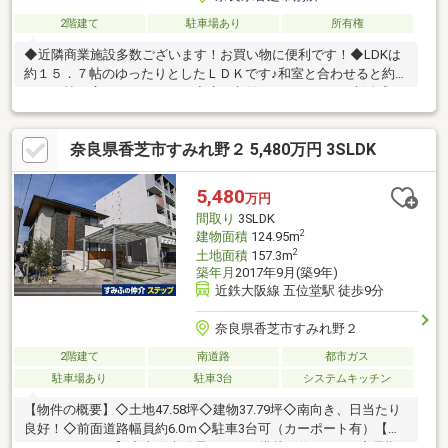
2階建て
駐車場あり
所有権
◆近隣商業施設多数ございます！お買い物に便利です！◆LDKは
約１５．７帖のゆったりとしたＬＤＫです♪和室と合わせると約２
１．７帖の広さになります。◆床下収納がありますので生活感が
出てしまうような日用品のストックの収納に活躍します！◆１階
の和室には床の間がありますので、絵画や花などをきれいに飾る
奈良県香芝市すみれ野２ 5,480万円 3SLDK
ことができますね♪※駐車台数は車種による【物件の特徴】山が見
える、２階建、陽当り良好、通風良好、２沿線以上利用可、南向
き、ＬＤＫ１５畳以上、和室、対面式キッチン、南面バルコニ
5,480
万円
ー、床下収納、浴室に窓、眺望良好、全居室６畳以上、平坦地
間取り
3SLDK
2
建物面積
124.95m
2
土地面積
157.3m
築年月
2017年9月(築9年)
近鉄大阪線 五位堂駅 徒歩9分
奈良県香芝市すみれ野２
2階建て
南道路
都市ガス
駐車場あり
駐車3台
システムキッチン
【物件の概要】◇土地47.58坪◇建物37.79坪◇南向き、日当たり
良好！◇前面道路幅員約6.0ｍ◇駐車3台可（カーポート有）【お
すすめポイント】◇太陽光発電システム搭載（約6.2kw）◇長期