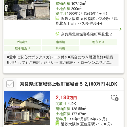
2
建物面積
107.12m
2
土地面積
200m
築年月
1990年5月(築36年4ヶ月)
近鉄大阪線 五位堂駅 バス6分/「馬
見北五丁目」バス停 停歩4分
奈良県北葛城郡広陵町馬見北２
2階建て
南道路
都市ガス
駐車場あり
所有権
■愛車に安心のボックスガレージ付き■高台につき眺望良好■新築
用地としてもご検討ください～周辺施設～・ローソン馬見北二丁
目店まで約290ｍ・真美ヶ丘北郵便局まで約580ｍ・横峯公園まで
約320ｍ・エコールマミまで約1190ｍ・木のうた真美ヶ丘店まで
約750ｍ現地見学会（事前に必ずお問い合わせください）日程／
奈良県北葛城郡上牧町葛城台５ 2,180万円 4LDK
公開中■□■空家につき、お気軽にご覧いただけます■□■現地見
学・資金計画・住宅ローン・リフォーム・買換え相談など何でも
お気軽にお問い合わせください！フリーコール：０１２０－１３
2,180
万円
５－７６５ （担当：いまふく）
間取り
4LDK
2
建物面積
128.55m
2
土地面積
177.67m
築年月
1991年2月(築35年7ヶ月)
近鉄大阪線 五位堂駅 バス10分/