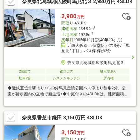
奈良県北葛城郡広陵町馬見北３ 2,980万円 4SLDK
2,980
万円
間取り
4SLDK
2
建物面積
134.94m
2
土地面積
197.8m
築年月
1985年11月(築40年10ヶ月)
近鉄大阪線 五位堂駅 バス9分/「馬
見北3丁目」バス停 停歩2分
奈良県北葛城郡広陵町馬見北３
2階建て
都市ガス
駐車場あり
駐車2台
システムキッチン
所有権
◆近鉄五位堂駅よりバス9分馬見丘陵公園バス停より徒歩2分、公
園が徒歩圏内の立地で新生活♪◆中庭付きの4SLDKは、延床面積
が約40坪でゆったりとしています♪◆中庭やバルコニーは南向き
です。晴れた日は陽光が差し込みます♪◆LDKは約26帖、ゆったり
とした空間で休日をお過ごしいただけます♪◆各居室は6帖以上、
奈良県香芝市鎌田 3,150万円 4SLDK
納戸スペースもあり、豊富な収納が特徴的です♪◆食洗機付きの
キッチンや追い焚き機能付き浴室などの設備あり♪令和5年4月リ
フォーム完成済み♪＝主なリフォーム内容＝◎キッチン・浴室・洗
3,150
万円
面台・トイレ新調◎建具交換 ◎フロアタイル上張り ◎全室ク
間取り
4SLDK