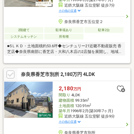
近鉄大阪線 五位堂駅 徒歩7分
その他の交通
奈良県香芝市五位堂２
2階建て
駐車場あり
駐車2台
システムキッチン
所有権
■5ＬＫＤ・土地面積約53.6坪◆センチュリー21近畿不動産販売 香
芝店◆奈良県南部に香芝店・大和八木店の2店舗を展開し、地域
密着で営業しております。中古戸建のご購入にあわせて、リフォ
ームのご相談やお見積り、プランニングにも対応し、ご入居後の
暮らしに合わせた住まいづくりをサポートいたします。センチュ
奈良県香芝市別所 2,180万円 4LDK
リー21のネットワークと情報力を活かし、ご購入後のアフターサ
ービスまで安心して進めていただけるようサポートいたします。
◆住まいづくりに関することなら何でもお気軽にご相談ください
2,180
万円
◆
間取り
4LDK
2
建物面積
99.35m
2
土地面積
120.91m
築年月
1996年2月(築30年7ヶ月)
近鉄大阪線 五位堂駅 徒歩9分
その他の交通
奈良県香芝市別所