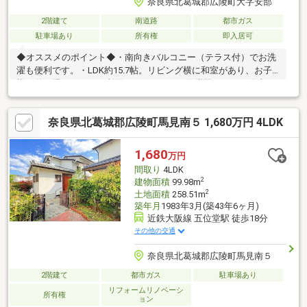
奈良県北葛城郡広陵町大字安部
2階建て
南道路
都市ガス
駐車場あり
所有権
即入居可
◆オススメのポイント◆・南向きバルコニー（テラス付）でお洗
濯も便利です。・LDK約15.7帖。リビング横に和室があり、お子
様の遊び場としてもご利用できます。・五位堂駅のほか、築山
駅・大和高田駅も利用可能です♪◆周辺施設◆・ファミリーマー
トみささぎ台店まで約410ｍ・ミニストップみささぎ台店まで約
奈良県北葛城郡広陵町馬見南５ 1,680万円 4LDK
660ｍ・真美ヶ丘南郵便局まで約320ｍ・スギ薬局真美ヶ丘店まで
約980ｍ・エコールマミまで約1620ｍ・西谷公園まで約110ｍ◆現
地見学会（事前にご予約ください）◆日程／公開中 空家につ
1,680
万円
き、お気軽にご覧いただけますフリーコール：０１２０－２７０
間取り
4LDK
－２７２ （担当：今福）
2
建物面積
99.98m
2
土地面積
258.51m
築年月
1983年3月(築43年6ヶ月)
近鉄大阪線 五位堂駅 徒歩18分
その他の交通
奈良県北葛城郡広陵町馬見南５
2階建て
都市ガス
駐車場あり
リフォームリノベーシ
所有権
ョン