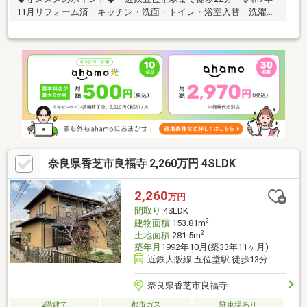
11月リフォーム済 キッチン・洗面・トイレ・浴室入替 洗濯パ
ン入替・クロス一部貼替 畳表替・襖・障子貼替 キッチンフロ
アタイル張替 洗面・トイレクッションフロア張替 キッチン・
リビング・2階洋室・納戸照明入替 インターホン入替・ハウスク
リーニング・駐車スペース2台分・真美ケ丘西小学校まで徒歩4
分・エコール・マミまで徒歩8分■■■お問合せはお気軽にどう
ぞ！！■■■
奈良県香芝市良福寺 2,260万円 4SLDK
2,260
万円
間取り
4SLDK
2
建物面積
153.81m
2
土地面積
281.5m
築年月
1992年10月(築33年11ヶ月)
近鉄大阪線 五位堂駅 徒歩13分
奈良県香芝市良福寺
2階建て
都市ガス
駐車場あり