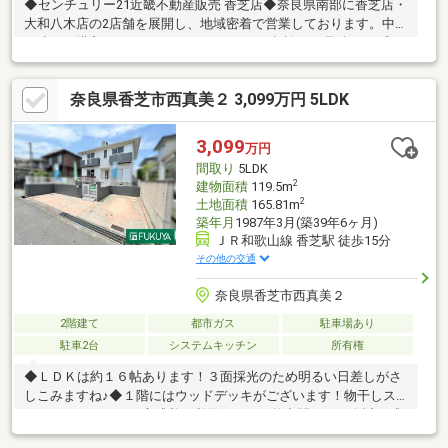
◆センチュリー21近畿不動産販売 香芝店◆奈良県南部に香芝店・
大和八木店の2店舗を展開し、地域密着で営業しております。中古
戸建のご購入にあわせて、リフォームのご相談やお見積り、プラ
ンニングにも対応し、ご入居後の暮らしに合わせた住まいづくり
をサポートいたします。センチュリー21のネットワークと情報力
奈良県香芝市西真美２ 3,099万円 5LDK
を活かし、ご購入後のアフターサービスまで安心して進めていた
だけるようサポートいたします。◆住まいづくりに関することな
ら何でもお気軽にご相談ください◆
3,099
万円
間取り
5LDK
2
建物面積
119.5m
2
土地面積
165.81m
築年月
1987年3月(築39年6ヶ月)
ＪＲ和歌山線 香芝駅 徒歩15分
その他の交通
奈良県香芝市西真美２
2階建て
都市ガス
駐車場あり
駐車2台
システムキッチン
所有権
◆ＬＤＫは約１６帖あります！３面採光のため明るい日差しがさ
しこみますね♪◆１階にはウッドデッキがございます！物干しス
ペースだけでなく、庭感覚で利用するなど外空間をより身近に感
じることができますね。【リフォーム内容】外壁・屋根・塀塗