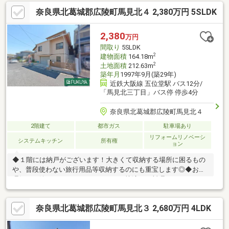
装、システムキッチン・1階/2階トイレ・給湯器入替、クロス全室
奈良県北葛城郡広陵町馬見北４ 2,380万円 5SLDK
張替え、CF張替え（洗面所・トイレ）、TVドアホン・シューズ
BOX新設・リビングエアコン・火災警報器新設、白蟻防蟻工事、
鍵交換、2階和室を洋室に変更、ハウスクリーニング※駐車台数は
2,380
万円
車種による【物件の特徴】即引渡可、２沿線以上利用可、土地50
間取り
5SLDK
坪以上、山が見える、システムキッチン、駐車２台可
2
建物面積
164.18m
2
土地面積
212.63m
築年月
1997年9月(築29年)
近鉄大阪線 五位堂駅 バス12分/
「馬見北三丁目」バス停 停歩4分
奈良県北葛城郡広陵町馬見北４
2階建て
都市ガス
駐車場あり
リフォームリノベーシ
システムキッチン
所有権
ョン
◆１階には納戸がございます！大きくて収納する場所に困るもの
や、普段使わない旅行用品等収納するのにも重宝します◎◆お料
理好きに嬉しいシステムキッチンで、快適にお料理ができますね
♪【リフォーム内容】全室クロス張替、キッチン交換、洗面台交
換、外壁塗替※駐車台数は車種による。※写真中の家具等の調度品
奈良県北葛城郡広陵町馬見北３ 2,680万円 4LDK
は販売対象に含まれません。【物件の特徴】２沿線以上利用可、
陽当り良好、和室、２階建、通風良好、土地50坪以上、システム
キッチン、閑静な住宅地、ＬＤＫ１５畳以上、前道６ｍ以上、