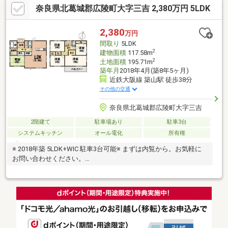
奈良県北葛城郡広陵町大字三吉 2,380万円 5LDK
具等の調度品は販売対象に含まれません。【物件の特徴】２沿線
以上利用可、陽当り良好、和室、２階建、トイレ２ヶ所、土地50
坪以上、ＬＤＫ１８畳以上、山が見える、南向き、温水洗浄便
2,380
万円
座、床下収納、浴室に窓、通風良好、眺望良好、全居室６畳以
間取り
5LDK
上、周辺交通量少なめ
2
建物面積
117.58m
2
土地面積
195.71m
築年月
2018年4月(築8年5ヶ月)
近鉄大阪線 築山駅 徒歩38分
その他の交通
奈良県北葛城郡広陵町大字三吉
2階建て
駐車場あり
駐車3台
システムキッチン
オール電化
所有権
※ 2018年築 5LDK+WIC 駐車3台可能※ まずは内覧から。お気軽に
お問い合わせください。
■━━━━━━━━━━━━━━━━━━━━━━━━━━━━■
月々の返済額６３，５８７円～ ≪家賃より安く購入可能≫※変
動優遇金利0.67％、35年返済、自己資金0円、借入2380万円の場
合■頭金０円でも購入可 ■ボーナス返済なし当社提携銀行にて住
宅ローン金利が大幅優遇受けられます■掲載されていない物件も
多数ございます。お家探しは住宅情報量豊富なセンチュリー２１
関西不動産販売にお任せ下さい！まずは「0745-44-8681」まで、