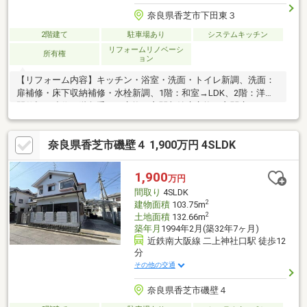
奈良県香芝市下田東３
2階建て
駐車場あり
システムキッチン
リフォームリノベーシ
所有権
ョン
【リフォーム内容】キッチン・浴室・洗面・トイレ新調、洗面：
扉補修・床下収納補修・水栓新調、1階：和室→LDK、2階：洋室
間仕切り造作、階段手すり交換、玄関収納扉交換、玄関扉カバ
ー、給湯器交換、全室クロス貼替、全室フロア上貼、CF貼替（ト
イレ・洗面）、建具新調（1階：洗面・LDK・トイレ、2階：西側
奈良県香芝市磯壁４ 1,900万円 4SLDK
洋室）※駐車台数は車種による。【物件の特徴】２沿線以上利用
可、システムキッチン、２階建、山が見える、年内引渡可、市街
地が近い、内装リフォーム、陽当り良好、全居室収納、ＬＤＫ１
1,900
万円
５畳以上、前道６ｍ以上、対面式キッチン、トイレ２ヶ所、東南
間取り
4SLDK
向き、南面バルコニー、床下収納、浴室に窓、通風良好
2
建物面積
103.75m
2
土地面積
132.66m
築年月
1994年2月(築32年7ヶ月)
近鉄南大阪線 二上神社口駅 徒歩12
分
その他の交通
奈良県香芝市磯壁４