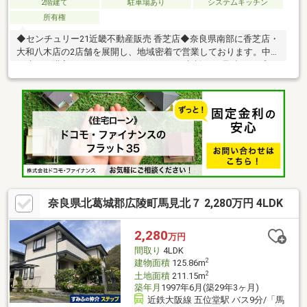
2階建て
駐車場あり
システムキッチン
所有権
◆センチュリー21近畿不動産販売 香芝店◆奈良県南部に香芝店・
大和八木店の2店舗を展開し、地域密着で営業しております。中古
戸建のご購入にあわせて、リフォームのご相談やお見積り、プラ
ンニングにも対応し、ご入居後の暮らしに合わせた住まいづくり
をサポートいたします。センチュリー21のネットワークと情報力
を活かし、ご購入後のアフターサービスまで安心して進めていた
だけるようサポートいたします。◆住まいづくりに関することな
ら何でもお気軽にご相談ください◆
奈良県北葛城郡広陵町馬見北７ 2,280万円 4LDK
2,280
万円
間取り
4LDK
2
建物面積
125.86m
2
土地面積
211.15m
築年月
1997年6月(築29年3ヶ月)
近鉄大阪線 五位堂駅 バス9分/「馬