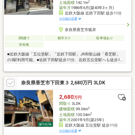
2
土地面積
142.1m
築年月
1986年6月(築40年3ヶ月)
近鉄大阪線 近鉄下田駅 徒歩11分
その他の交通
奈良県香芝市狐井
2階建て
都市ガス
駐車場あり
所有権
■近鉄大阪線「五位堂駅」「近鉄下田駅」JR和歌山線「香芝駅」
の3駅利用可能。■近鉄下田駅徒歩11分、近鉄五位堂駅へも徒歩13
分の立地です。～周辺施設～◆ジャンボスクエア香芝まで約650
ｍ◆スーパーサンディまで約570ｍ◆ウエルシア磯壁店まで約730
ｍ◆ダイソー香芝店まで約630ｍ◆香芝市役所まで約1200ｍ現地
奈良県香芝市下田東３ 2,680万円 3LDK
見学会（事前に必ずお問い合わせください）日程／公開中■□■空
家につき、お気軽にご覧いただけます■□■現地見学・資金計画・
住宅ローン・リフォーム・買換え相談など何でもお気軽にお問い
2,680
万円
合わせください！フリーコール：０１２０－270－272 （担当：
間取り
3LDK
いまふく）
2
建物面積
99.36m
2
土地面積
130.54m
築年月
2001年9月(築25年)
近鉄大阪線 五位堂駅 徒歩11分
その他の交通