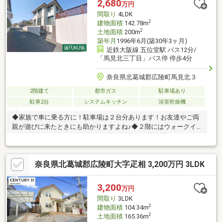
2,680
万円
庭、浴室に窓、全居室６畳以上、都市ガス、平坦地、納戸、周辺
間取り
4LDK
交通量少なめ
2
建物面積
142.78m
2
土地面積
200m
築年月
1996年6月(築30年3ヶ月)
近鉄大阪線 五位堂駅 バス12分/
「馬見北三丁目」バス停 停歩4分
奈良県北葛城郡広陵町馬見北３
2階建て
都市ガス
駐車場あり
駐車2台
システムキッチン
浴室乾燥機
◆家族で車に乗る方に！駐車場は２台分あります！お友達やご両
親が遊びに来たときにも助かりますよね♪◆２階にはウォークイ
ンクローゼットがございます！お洋服以外にも掃除機やスーツケ
ースなどを一箇所に集約できるのは魅力ですね！※駐車台数は車
種による。※写真中の家具等の調度品は販売対象に含まれませ
奈良県北葛城郡広陵町大字疋相 3,200万円 3LDK
ん。【物件の特徴】２沿線以上利用可、陽当り良好、ＬＤＫ１８
畳以上、和室、２階建、通風良好、駐車２台可、土地50坪以上、
山が見える、システムキッチン、前道６ｍ以上、トイレ２ヶ所、
3,200
万円
浴室に窓、眺望良好、南西向き、ウォークインクローゼット、都
間取り
3LDK
市ガス、高台に立地、整備された歩道
2
建物面積
104.34m
2
土地面積
165.36m