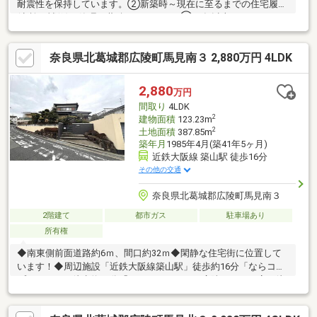
耐震性を保持しています。②新築時～現在に至るまでの住宅履歴
(点検・補修)を管理・蓄積しています。③50年以上のメンテナン
スプログラムに対応。住宅購入後もそのまま引き継ぐことが可能
です。物件の詳細情報は、イベント情報欄でもご確認下さい。●
奈良県北葛城郡広陵町馬見南３ 2,880万円 4LDK
建物価格666.0484万円/土地価格2813.9516万円●メーターモジュー
ル設計です。●南庭が設けられた、軽量鉄骨造2階建「4LDK」。●
全居室収納スペース付き+南側を含む2面採光！●LDKは広さ約15.0
2,880
万円
帖。●玄関上部は吹抜けです。●駐車2台可能、内1台分はカーポー
間取り
4LDK
トです。
2
建物面積
123.23m
2
土地面積
387.85m
築年月
1985年4月(築41年5ヶ月)
近鉄大阪線 築山駅 徒歩16分
その他の交通
奈良県北葛城郡広陵町馬見南３
2階建て
都市ガス
駐車場あり
所有権
◆南東側前面道路約6ｍ、間口約32ｍ◆閑静な住宅街に位置して
います！◆周辺施設「近鉄大阪線築山駅」徒歩約16分「ならコー
プなんごう」徒歩約12分「ファミリーマート広陵みささぎ店」徒
歩約6分「スギ薬局香芝別所店」：徒歩約6分「西谷近隣公園」：
徒歩8分