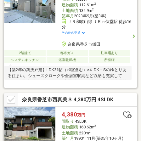
ロス張替◎畳表替え ◎駐車場拡張
2
建物面積
112.61m
2
土地面積
132.9m
築年月
2023年9月(築3年)
ＪＲ和歌山線 ＪＲ五位堂駅 徒歩16
分
その他の交通
奈良県香芝市鎌田
2階建て
都市ガス
駐車場あり
システムキッチン
浴室乾燥機
所有権
【築2年の築浅戸建】LDK21帖（和室含む）×4LDK＋Sのゆとりあ
る住まい。シューズクロークや全居室収納など収納も充実してい
ます。■駐車2台可能■ハルナ保育園 徒歩5分■香芝市立鎌田小学校
徒歩10分■スーパーヤオヒコ良福寺店 徒歩6分■オークワ香芝南店
徒歩6分【おすすめポイント】室内大変きれいにお使いです。子育
奈良県香芝市西真美３ 4,380万円 4SLDK
て世帯にもおすすめの住環境をぜひ現地でご体感ください。
4,380
万円
間取り
4SLDK
2
建物面積
168.62m
2
土地面積
220m
築年月
1990年11月(築35年10ヶ月)