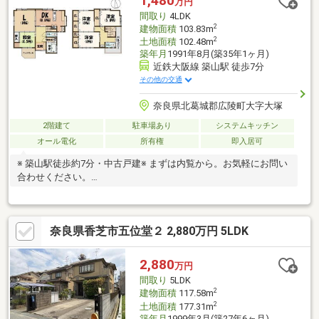
1,480
万円
人の担当者が行います。■お気軽にご相談ください！♪♪お問合せ
間取り
4LDK
お待ちしております♪♪
2
建物面積
103.83m
2
土地面積
102.48m
築年月
1991年8月(築35年1ヶ月)
近鉄大阪線 築山駅 徒歩7分
その他の交通
奈良県北葛城郡広陵町大字大塚
2階建て
駐車場あり
システムキッチン
オール電化
所有権
即入居可
※ 築山駅徒歩約7分・中古戸建※ まずは内覧から。お気軽にお問い
合わせください。
■━━━━━━━━━━━━━━━━━━━━━━━━━━━━■
月々の返済額４０，９９２円～ ≪家賃より安く購入可能≫※変
動優遇金利0.875％、35年返済、自己資金0円、借入1480万円の場
奈良県香芝市五位堂２ 2,880万円 5LDK
合■頭金０円でも購入可 ■ボーナス返済なし当社提携銀行にて住
宅ローン金利が大幅優遇受けられます■掲載されていない物件も
多数ございます。お家探しは住宅情報量豊富なセンチュリー２１
2,880
万円
関西不動産販売にお任せ下さい！まずは「0745-44-8681」まで、
間取り
5LDK
お気軽にお電話下さい。
2
建物面積
117.58m
2
土地面積
177.31m
築年月
1999年3月(築27年6ヶ月)