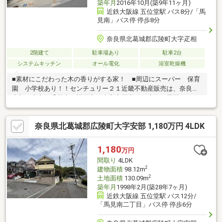
築年月
2016年10月(築9年11ヶ月)
近鉄大阪線 五位堂駅 バス8分/「馬
見南」バス停 停歩8分
奈良県北葛城郡広陵町大字疋相
2階建て
駐車場あり
駐車2台
システムキッチン
オール電化
浴室乾燥機
■素材にこだわった木の香りがする家！ ■周辺にスーパー 保育
園 小学校あり！！センチュリー２１近畿不動産販売は、奈良県
南部を中心に香芝市、橿原市、大和高田市に三店舗を展開してい
ます。◇当店の強みは、仲介での販売、即金での買取、リフォー
ム工事、新築注文住宅と、総合不動産を行っております◇◇皆様
奈良県北葛城郡広陵町大字安部 1,180万円 4LDK
に快適なライフスタイル、無理のない資金計画をご提案できるよ
うに心をこめて対応いたします◇お気軽にご相談ください！まず
は、物件を見るだけでも大歓迎です！ 時間をかけて自分に合った
1,180
万円
家はどんな家なのか、一緒に探して行きましょう！◆お問合せお
間取り
4LDK
待ちしております◆
2
建物面積
98.12m
2
土地面積
130.09m
築年月
1998年2月(築28年7ヶ月)
近鉄大阪線 五位堂駅 バス12分/
「馬見南二丁目」バス停 停歩6分