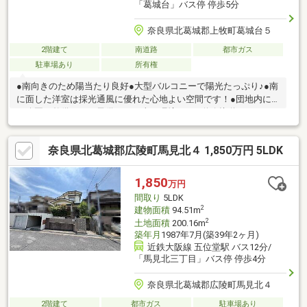
「葛城台」バス停 停歩5分
奈良県北葛城郡上牧町葛城台５
2階建て
南道路
都市ガス
駐車場あり
所有権
●南向きのため陽当たり良好●大型バルコニーで陽光たっぷり♪●南
に面した洋室は採光通風に優れた心地よい空間です！●団地内に
は公園も整備され、子供たちも喜ぶ環境♪●6ｍ道路接道でラクラ
ク駐車できます？？●ＬＤＫ約19帖・来客時にも便利！ゆったり
ＬＤＫは家族との憩いの空間！●各居室も6畳以上のゆとりの設計
奈良県北葛城郡広陵町馬見北４ 1,850万円 5LDK
で豊かな日々を！●スーパーおくやま上牧店まで徒歩14分（1000
ｍ）。9：30～20：30まで営業しているのでお仕事帰りにも立ち
寄れます●MEGAドン・キホーテUNY 西大和店まで（車で7分
1,850
万円
（2300ｍ）。9：30～20：30まで。日用品や食料品を手軽に購入
間取り
5LDK
できます！
2
建物面積
94.51m
2
土地面積
200.16m
築年月
1987年7月(築39年2ヶ月)
近鉄大阪線 五位堂駅 バス12分/
「馬見北三丁目」バス停 停歩4分
奈良県北葛城郡広陵町馬見北４
2階建て
都市ガス
駐車場あり