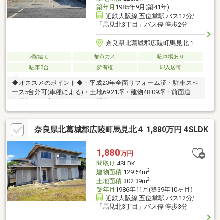
築年月
1985年9月(築41年)
近鉄大阪線 五位堂駅 バス12分/
「馬見北3丁目」バス停 停歩2分
奈良県北葛城郡広陵町馬見北１
2階建て
都市ガス
駐車場あり
駐車3台
所有権
即入居可
◆オススメのポイント◆・平成23年全面リフォーム済・駐車スペ
ース5台分可(車種による)・土地69.21坪・建物48.09坪・前面道路
幅員約20ｍ(歩道含む）■■■お問合せはお気軽にどうぞ！！■■■
奈良県北葛城郡広陵町馬見北４ 1,880万円 4SLDK
1,880
万円
間取り
4SLDK
2
建物面積
129.54m
2
土地面積
302.39m
築年月
1986年11月(築39年10ヶ月)
近鉄大阪線 五位堂駅 バス12分/
「馬見北3丁目」バス停 停歩3分