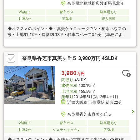
奈良県北葛城郡広陵町馬見北４
2階建て
都市ガス
駐車場あり
駐車3台
所有権
即入居可
◆オススメのポイント◆・真美ケ丘ニュータウン・積水ハウスの
家・土地91.47坪・建物39.18坪・駐車スペース3台分（車種によ
る）■■■お問合せはお気軽にどうぞ！！■■■
奈良県香芝市真美ヶ丘５ 3,980万円 4SLDK
3,980
万円
間取り
4SLDK
2
建物面積
100.19m
2
土地面積
165.59m
築年月
2014年5月(築12年4ヶ月)
近鉄大阪線 五位堂駅 徒歩22分
奈良県香芝市真美ヶ丘５
2階建て
都市ガス
駐車場あり
駐車2台
システムキッチン
所有権
◆オススメのポイント◆・近鉄五位堂駅まで徒歩22分・令和7年