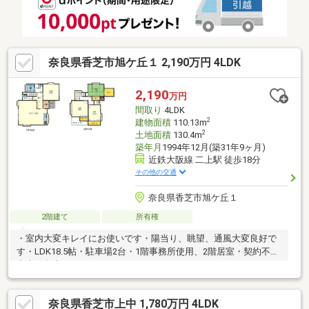
旭ヶ丘幼稚園まで約190ｍ・ひろ整形外科クリニックまで約240
ｍ・コーナン香芝旭ヶ丘店まで約660ｍ
奈良県香芝市旭ケ丘１ 2,190万円 4LDK
2,190
万円
間取り
4LDK
2
建物面積
110.13m
2
土地面積
130.4m
築年月
1994年12月(築31年9ヶ月)
近鉄大阪線 二上駅 徒歩18分
その他の交通
奈良県香芝市旭ケ丘１
2階建て
所有権
・室内大変キレイにお使いです・陽当り、眺望、通風大変良好で
す・LDK18.5帖・駐車場2台・1階事務所使用、2階居室・契約不適
合責任免責
奈良県香芝市上中 1,780万円 4LDK