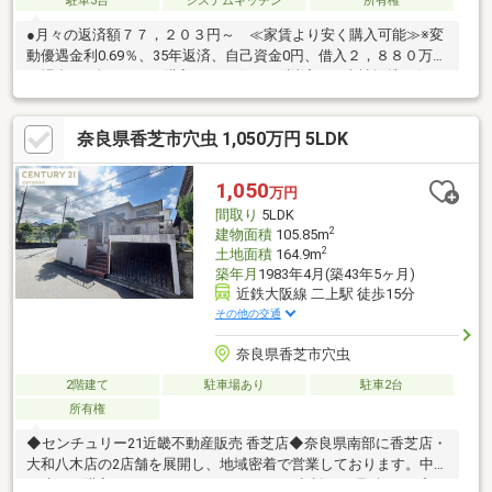
駐車3台
システムキッチン
所有権
●月々の返済額７７，２０３円～ ≪家賃より安く購入可能≫※変
動優遇金利0.69％、35年返済、自己資金0円、借入２，８８０万円
の場合■頭金０円でも購入可 ■ボーナス返済なし当社提携銀行に
て住宅ローン金利が大幅優遇受けられます●物件の特徴・香芝市
旭ヶ丘5丁目 中古戸建・2世帯住宅・8LDK・駐車場3台分・敷地面
奈良県香芝市穴虫 1,050万円 5LDK
積 約91坪・建坪 46坪■ネットに掲載していない物件も多数ありま
す。長年、地域に密着した担当スタッフに何なりとご質問くださ
い！
1,050
万円
間取り
5LDK
2
建物面積
105.85m
2
土地面積
164.9m
築年月
1983年4月(築43年5ヶ月)
近鉄大阪線 二上駅 徒歩15分
その他の交通
奈良県香芝市穴虫
2階建て
駐車場あり
駐車2台
所有権
◆センチュリー21近畿不動産販売 香芝店◆奈良県南部に香芝店・
大和八木店の2店舗を展開し、地域密着で営業しております。中古
戸建のご購入にあわせて、リフォームのご相談やお見積り、プラ