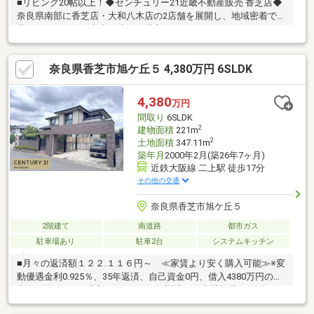
■リビング20帖以上！◆センチュリー21近畿不動産販売 香芝店◆
奈良県南部に香芝店・大和八木店の2店舗を展開し、地域密着で営
業しております。中古戸建のご購入にあわせて、リフォームのご
相談やお見積り、プランニングにも対応し、ご入居後の暮らしに
合わせた住まいづくりをサポートいたします。センチュリー21の
奈良県香芝市旭ケ丘５ 4,380万円 6SLDK
ネットワークと情報力を活かし、ご購入後のアフターサービスま
で安心して進めていただけるようサポートいたします。◆住まい
づくりに関することなら何でもお気軽にご相談ください◆
4,380
万円
間取り
6SLDK
2
建物面積
221m
2
土地面積
347.11m
築年月
2000年2月(築26年7ヶ月)
近鉄大阪線 二上駅 徒歩17分
その他の交通
奈良県香芝市旭ケ丘５
2階建て
南道路
都市ガス
駐車場あり
駐車2台
システムキッチン
■月々の返済額１２２.１１６円～ ≪家賃より安く購入可能≫※変
動優遇金利0.925％、35年返済、自己資金0円、借入4380万円の場
合■頭金０円でも購入可 ■ボーナス返済なし当社提携銀行にて住
宅ローン金利が大幅優遇受けられます■旭ヶ丘小学校小学校まで