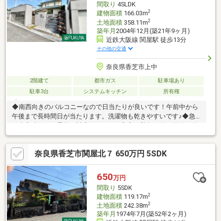
間取り
4SLDK
2
建物面積
166.03m
2
土地面積
358.11m
築年月
2004年12月(築21年9ヶ月)
近鉄大阪線 関屋駅 徒歩13分
その他の交通
奈良県香芝市上中
2階建て
都市ガス
駐車場あり
駐車3台
システムキッチン
所有権
◆南西向きのバルコニーなので日当たりが良いです！午前中から
午後まで長時間日が当たります。洗濯物も乾きやすいです♪◆急
な来客時にも、柔軟に対応してくれる和室。普段は他の用途で使
っていても、来客時に座布団を出せば応接間として、布団を敷け
ばお客様用の寝室として使うことができますよ！◆２階には納戸
奈良県香芝市関屋北７ 650万円 5SDK
があり、大きくて収納する場所に困るものや、普段使わない旅行
用品等収納するのにも重宝します◎※駐車台数は車種による※写真
中の家具等の調度品は販売対象に含まれません【物件の特徴】山
650
万円
が見える、陽当り良好、駐車３台以上可、ＬＤＫ２０畳以上、土
間取り
5SDK
地100坪以上、システムキッチン、全居室収納
2
建物面積
119.17m
2
土地面積
242.38m
築年月
1974年7月(築52年2ヶ月)