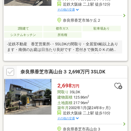
近鉄大阪線 二上駅 徒歩12分
その他の交通
奈良県香芝市旭ケ丘２
2階建て
都市ガス
駐車場あり
システムキッチン
所有権
-近鉄不動産 香芝営業所-・5SLDKの間取り・全居室6帖以上あり
ます・南側のお庭は日当たり良好です・窓付きで換気ＯＫの納戸♪
大切に保管したい雛人形・革製品なども安心♪・全居室南向き♪た
っぷり入る日差しを満喫してください♪・万代香芝二上店まで約
430m・ココカラファイン香芝二上店まで約530m現地見学会（事
奈良県香芝市高山台３ 2,698万円 3SLDK
前に必ずお問い合わせください）日程／公開中■□■空家につき、
お気軽にご覧いただけます■□■現地見学・資金計画・住宅ロー
ン・リフォーム・買換え相談など何でもお気軽にお問い合わせく
2,698
万円
ださい！担当直通：080-7376-2808
間取り
3SLDK
2
建物面積
125.86m
2
土地面積
217.96m
築年月
2002年1月(築24年8ヶ月)
近鉄大阪線 二上駅 徒歩13分
その他の交通
奈良県香芝市高山台３