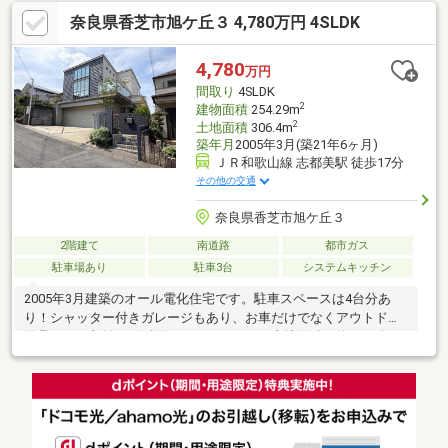
1250m（徒歩16分）■香芝北中学校まで800ｍ（徒歩10分）■物件
奈良県香芝市旭ケ丘３ 4,780万円 4SLDK
の特徴土地面積約105坪・建物面積約66.8坪・6SLDK積水ハウスシ
ャーウッド施工・南西角地■お客様のご希望に応えられるように
全力でサポート致します！物件探しはセンチュリー21関西不動産
4,780
万円
販売にお任せください！
間取り
4SLDK
2
建物面積
254.29m
2
土地面積
306.4m
築年月
2005年3月(築21年6ヶ月)
ＪＲ和歌山線 志都美駅 徒歩17分
その他の交通
奈良県香芝市旭ケ丘３
2階建て
南道路
都市ガス
駐車場あり
駐車3台
システムキッチン
2005年3月建築のオール電化住宅です。駐車スペースは4台分あ
り！シャッター付きガレージもあり、お車だけでなくアウトドア
用品などの収納にも活用いただけます！・土地面積：約92.68坪・
延床面積：約76.92坪・間取り：4LDK+S・玄関上が吹抜けになっ
ており、明るく開放感のある住まい。・床暖房あり（LDK）・各
階にトイレあり・南向きのため日あたり良好ご質問等ございまし
たら、ぜひお気軽にお問い合わせください。〈教育施設〉・旭ヶ
丘小学校まで約180ｍ・香芝北中学校まで約530ｍ〈周辺施設〉・