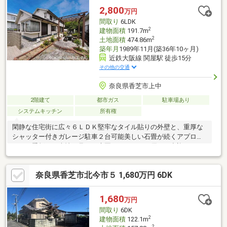
2,800
万円
間取り
6LDK
2
建物面積
191.7m
2
土地面積
474.86m
築年月
1989年11月(築36年10ヶ月)
近鉄大阪線 関屋駅 徒歩15分
その他の交通
奈良県香芝市上中
2階建て
都市ガス
駐車場あり
システムキッチン
所有権
閑静な住宅街に広々６ＬＤＫ堅牢なタイル貼りの外壁と、重厚な
シャッター付きガレージ駐車２台可能美しい石畳が続くアプロー
チと四季折々の表情を見せる庭園が、あなたを優しく出迎えま
す。本格的な二間続きの和室は、格式高いおもてなしに最適たっ
ぷりの陽光が差し込む大開口の窓からは、美しい庭園が一望ガス
奈良県香芝市北今市５ 1,680万円 6DK
オーブン付きシステムキッチン完備キッチンから廊下に出ること
ができる、家事動線に優れた住まいお庭では石のテーブルでティ
ータイムをお過ごしいただけます。
1,680
万円
間取り
6DK
2
建物面積
122.1m
2