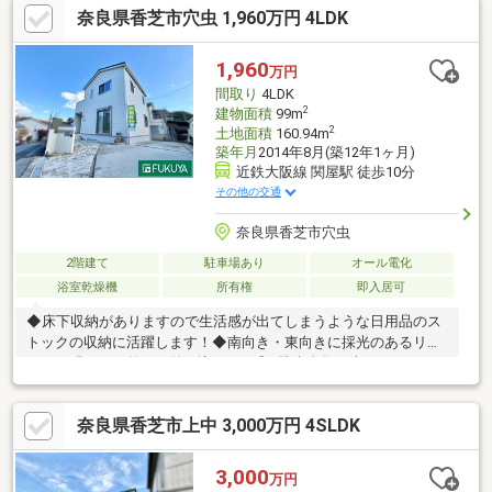
奈良県香芝市穴虫 1,960万円 4LDK
車種による※写真中の家具等の調度品は販売対象に含まれていま
せん。【物件の特徴】システムキッチン、陽当り良好、駐車２台
可、山が見える、ＬＤＫ１５畳以上、前道６ｍ以上、和室、対面
1,960
万円
式キッチン、トイレ２ヶ所、２階建、東南向き、温水洗浄便座、
間取り
4LDK
床下収納、浴室に窓、吹抜け、通風良好、眺望良好、都市ガス、
2
建物面積
99m
2
土地面積
160.94m
築年月
2014年8月(築12年1ヶ月)
近鉄大阪線 関屋駅 徒歩10分
その他の交通
奈良県香芝市穴虫
2階建て
駐車場あり
オール電化
浴室乾燥機
所有権
即入居可
◆床下収納がありますので生活感が出てしまうような日用品のス
トックの収納に活躍します！◆南向き・東向きに採光のあるリビ
ングは明るい日差しが差し込みます◎※駐車台数は車種による。※
写真中の家具等の調度品は販売対象に含まれません。【物件の特
徴】山が見える、２階建、陽当り良好、トイレ２ヶ所、通風良
奈良県香芝市上中 3,000万円 4SLDK
好、太陽光発電システム、即引渡可、浴室乾燥機、南側道路面
す、角地、庭、オートバス、温水洗浄便座、床下収納、浴室に
窓、ＴＶモニタ付インターホン、緑豊かな住宅地、前面棟無、眺
3,000
万円
望良好、平坦地、周辺交通量少なめ、オール電化