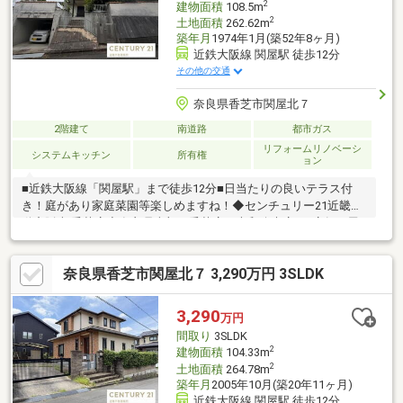
2
建物面積
108.5m
2
土地面積
262.62m
築年月
1974年1月(築52年8ヶ月)
近鉄大阪線 関屋駅 徒歩12分
その他の交通
奈良県香芝市関屋北７
2階建て
南道路
都市ガス
リフォームリノベーシ
システムキッチン
所有権
ョン
■近鉄大阪線「関屋駅」まで徒歩12分■日当たりの良いテラス付
き！庭があり家庭菜園等楽しめますね！◆センチュリー21近畿不
動産販売 香芝店◆奈良県南部に香芝店・大和八木店の2店舗を展
開し、地域密着で営業しております。中古戸建のご購入にあわせ
て、リフォームのご相談やお見積り、プランニングにも対応し、
奈良県香芝市関屋北７ 3,290万円 3SLDK
ご入居後の暮らしに合わせた住まいづくりをサポートいたしま
す。センチュリー21のネットワークと情報力を活かし、ご購入後
のアフターサービスまで安心して進めていただけるようサポート
3,290
万円
いたします。◆住まいづくりに関することなら何でもお気軽にご
間取り
3SLDK
相談ください◆
2
建物面積
104.33m
2
土地面積
264.78m
築年月
2005年10月(築20年11ヶ月)
近鉄大阪線 関屋駅 徒歩12分