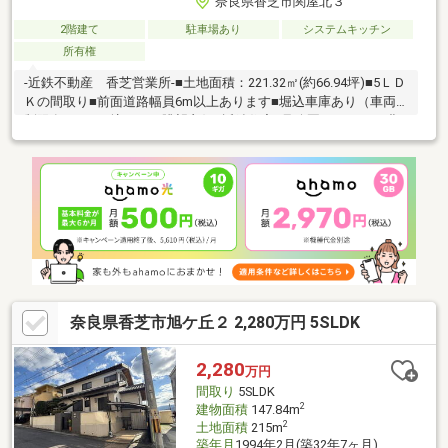
奈良県香芝市関屋北３
2階建て
駐車場あり
システムキッチン
所有権
-近鉄不動産 香芝営業所-■土地面積：221.32㎡(約66.94坪)■5ＬＤ
Ｋの間取り■前面道路幅員6m以上あります■堀込車庫あり（車両
制限有）■ひな壇につき眺望良好■近鉄住宅3号公園まで140m■豊
かな緑が雑音を消してくれるよう♪眺めて景色よく、住んで静かな
環境♪■たっぷりの陽光と心地よい風が舞い込む住まい♪現地見学
会（事前に必ずお問い合わせください）日程／公開中■□■空家に
つき、お気軽にご覧いただけます■□■本物件のご質問・ご内覧等
については、担当：柳原（やなぎはら）までご連絡ください。担
当直通：080-7376-2808
奈良県香芝市旭ケ丘２ 2,280万円 5SLDK
2,280
万円
間取り
5SLDK
2
建物面積
147.84m
2
土地面積
215m
築年月
1994年2月(築32年7ヶ月)