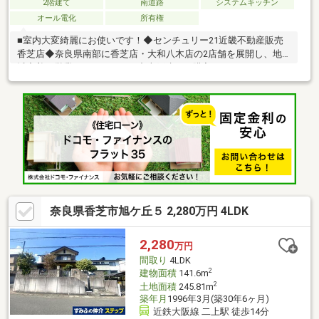
2階建て
南道路
システムキッチン
オール電化
所有権
■室内大変綺麗にお使いです！◆センチュリー21近畿不動産販売
香芝店◆奈良県南部に香芝店・大和八木店の2店舗を展開し、地
域密着で営業しております。中古戸建のご購入にあわせて、リフ
ォームのご相談やお見積り、プランニングにも対応し、ご入居後
の暮らしに合わせた住まいづくりをサポートいたします。センチ
ュリー21のネットワークと情報力を活かし、ご購入後のアフター
サービスまで安心して進めていただけるようサポートいたしま
す。◆住まいづくりに関することなら何でもお気軽にご相談くだ
さい◆
奈良県香芝市旭ケ丘５ 2,280万円 4LDK
2,280
万円
間取り
4LDK
2
建物面積
141.6m
2
土地面積
245.81m
築年月
1996年3月(築30年6ヶ月)
近鉄大阪線 二上駅 徒歩14分