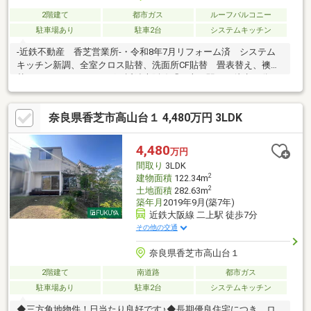
2階建て
都市ガス
ルーフバルコニー
駐車場あり
駐車2台
システムキッチン
-近鉄不動産 香芝営業所-・令和8年7月リフォーム済 システム
キッチン新調、全室クロス貼替、洗面所CF貼替 畳表替え、襖貼
替、ハウスクリーニング・近鉄大阪線「二上」駅まで徒歩13分・
平成14年1月建築・全居室南西向き・全面は広々約6ｍ道路で、駐
車が苦手でも安心して運転出来ます♪・ウォークインクローゼッ
奈良県香芝市高山台１ 4,480万円 3LDK
ト・納戸有 収納スペース豊富にあります現地見学会（事前に必
ずお問い合わせください）日程／公開中■□■空家につき、お気軽
にご覧いただけます■□■本物件のご不明点・ご質問は近鉄不動産
4,480
万円
の柳原(やなぎはら)までお問い合わせください。担当直通:080-
間取り
3LDK
7376-2808
2
建物面積
122.34m
2
土地面積
282.63m
築年月
2019年9月(築7年)
近鉄大阪線 二上駅 徒歩7分
その他の交通
奈良県香芝市高山台１
2階建て
南道路
都市ガス
駐車場あり
駐車2台
システムキッチン
◆三方角地物件！日当たり良好です♪◆長期優良住宅につき、ロ