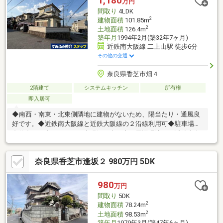
1,180
万円
もお気軽にご相談ください◆
間取り
4LDK
2
建物面積
101.85m
2
土地面積
126.4m
築年月
1994年2月(築32年7ヶ月)
近鉄南大阪線 二上山駅 徒歩6分
その他の交通
奈良県香芝市畑４
2階建て
システムキッチン
所有権
即入居可
◆南西・南東・北東側隣地に建物がないため、陽当たり・通風良
好です。◆近鉄南大阪線と近鉄大阪線の２沿線利用可◆駐車場１
台分有り（車種による）◆現況：空き家～周辺環境～・近鉄南大
阪線／二上山駅 徒歩６分・近鉄大阪線／二上駅 徒歩１４
分・スーパー ザ・ビッグエクストラ香芝店 約７８０ｍ 徒歩
奈良県香芝市逢坂２ 980万円 5DK
１０分・二上小学校 約３２０ｍ 徒歩４分・ファミリーマート
香芝二上駅前店 約１１００ｍ 徒歩１４分
980
万円
間取り
5DK
2
建物面積
78.24m
2
土地面積
98.53m
築年月
1979年3月(築47年6ヶ月)