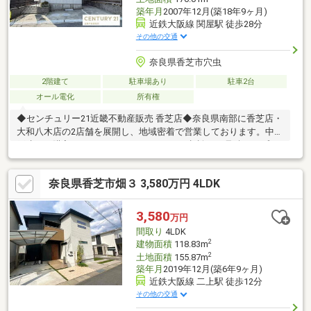
築年月
2007年12月(築18年9ヶ月)
近鉄大阪線 関屋駅 徒歩28分
その他の交通
奈良県香芝市穴虫
2階建て
駐車場あり
駐車2台
オール電化
所有権
◆センチュリー21近畿不動産販売 香芝店◆奈良県南部に香芝店・
大和八木店の2店舗を展開し、地域密着で営業しております。中古
戸建のご購入にあわせて、リフォームのご相談やお見積り、プラ
ンニングにも対応し、ご入居後の暮らしに合わせた住まいづくり
をサポートいたします。センチュリー21のネットワークと情報力
奈良県香芝市畑３ 3,580万円 4LDK
を活かし、ご購入後のアフターサービスまで安心して進めていた
だけるようサポートいたします。◆住まいづくりに関することな
ら何でもお気軽にご相談ください◆
3,580
万円
間取り
4LDK
2
建物面積
118.83m
2
土地面積
155.87m
築年月
2019年12月(築6年9ヶ月)
近鉄大阪線 二上駅 徒歩12分
その他の交通