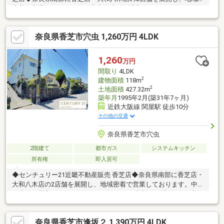
密着で営業しております。中古戸建のご購入にあわせて、リフォ
ームのご相談やお見積り、プランニングにも対応し、ご入居後の
暮らしに合わせた住まいづくりをサポートいたします。センチュ
奈良県香芝市穴虫 1,260万円 4LDK
リー21のネットワークと情報力を活かし、ご購入後のアフターサ
ービスまで安心して進めていただけるようサポートいたします。
◆住まいづくりに関することなら何でもお気軽にご相談ください
1,260
万円
◆
間取り
4LDK
2
建物面積
118m
2
土地面積
427.32m
築年月
1995年2月(築31年7ヶ月)
近鉄大阪線 関屋駅 徒歩10分
その他の交通
奈良県香芝市穴虫
2階建て
都市ガス
システムキッチン
所有権
即入居可
◆センチュリー21近畿不動産販売 香芝店◆奈良県南部に香芝店・
大和八木店の2店舗を展開し、地域密着で営業しております。中古
戸建のご購入にあわせて、リフォームのご相談やお見積り、プラ
ンニングにも対応し、ご入居後の暮らしに合わせた住まいづくり
をサポートいたします。センチュリー21のネットワークと情報力
奈良県香芝市逢坂２ 1,390万円 4LDK
を活かし、ご購入後のアフターサービスまで安心して進めていた