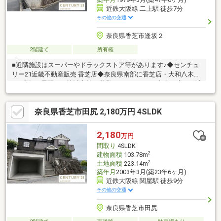
近鉄大阪線 二上駅 徒歩7分
その他の交通
奈良県香芝市逢坂２
2階建て
所有権
■近隣施設はスーパーやドラックストア等があります♪◆センチュ
リー21近畿不動産販売 香芝店◆奈良県南部に香芝店・大和八木店
の2店舗を展開し、地域密着で営業しております。中古戸建のご購
入にあわせて、リフォームのご相談やお見積り、プランニングに
も対応し、ご入居後の暮らしに合わせた住まいづくりをサポート
奈良県香芝市田尻 2,180万円 4SLDK
いたします。センチュリー21のネットワークと情報力を活かし、
ご購入後のアフターサービスまで安心して進めていただけるよう
サポートいたします。◆住まいづくりに関することなら何でもお
2,180
万円
気軽にご相談ください◆
間取り
4SLDK
2
建物面積
103.78m
2
土地面積
223.14m
築年月
2003年3月(築23年6ヶ月)
近鉄大阪線 関屋駅 徒歩9分
その他の交通
奈良県香芝市田尻