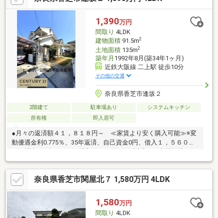
だけるようサポートいたします。◆住まいづくりに関することな
ら何でもお気軽にご相談ください◆
1,390
万円
間取り
4LDK
2
建物面積
91.5m
2
土地面積
135m
築年月
1992年8月(築34年1ヶ月)
近鉄大阪線 二上駅 徒歩10分
その他の交通
奈良県香芝市逢坂２
2階建て
駐車場あり
システムキッチン
所有権
即入居可
●月々の返済額４１，８１８円～ ≪家賃より安く購入可能≫※変
動優遇金利0.775％、35年返済、自己資金0円、借入１，５６０万
円の場合■頭金０円でも購入可 ■ボーナス返済なし当社提携銀行
にて住宅ローン金利が大幅優遇受けられます●物件の特徴・香芝
市逢坂2丁目 中古戸建・近鉄大阪線 二上駅まで徒歩10分・現在空
奈良県香芝市関屋北７ 1,580万円 4LDK
き家の為いつでも内覧可能■ネットに掲載していない物件も多数
あります。長年、地域に密着した担当スタッフに何なりとご質問
ください！
1,580
万円
間取り
4LDK