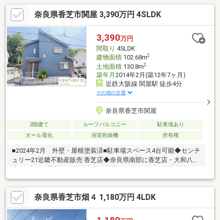
奈良県香芝市関屋 3,390万円 4SLDK
3,390
万円
間取り
4SLDK
2
建物面積
102.68m
2
土地面積
130.8m
築年月
2014年2月(築12年7ヶ月)
近鉄大阪線 関屋駅 徒歩4分
その他の交通
奈良県香芝市関屋
2階建て
ルーフバルコニー
駐車場あり
オール電化
浴室乾燥機
所有権
■2024年2月 外壁・屋根塗装済■駐車場スペース4台可能◆センチ
ュリー21近畿不動産販売 香芝店◆奈良県南部に香芝店・大和八木
店の2店舗を展開し、地域密着で営業しております。中古戸建のご
購入にあわせて、リフォームのご相談やお見積り、プランニング
にも対応し、ご入居後の暮らしに合わせた住まいづくりをサポー
奈良県香芝市畑４ 1,180万円 4LDK
トいたします。センチュリー21のネットワークと情報力を活か
し、ご購入後のアフターサービスまで安心して進めていただける
ようサポートいたします。◆住まいづくりに関することなら何で