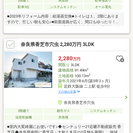
2階建て
南道路
駐車場あり
駐車3台
システムキッチン
オール電化
■2023年リフォーム内容：給湯器交換■トイレは１、2階にありま
すので、忙しい朝も安心♪■前面道路が広く、間口もゆったり！◆
センチュリー21近畿不動産販売 香芝店◆奈良県南部に香芝店・大
和八木店の2店舗を展開し、地域密着で営業しております。中古戸
建のご購入にあわせて、リフォームのご相談やお見積り、プラン
奈良県香芝市穴虫 2,280万円 3LDK
ニングにも対応し、ご入居後の暮らしに合わせた住まいづくりを
サポートいたします。センチュリー21のネットワークと情報力を
活かし、ご購入後のアフターサービスまで安心して進めていただ
2,280
万円
けるようサポートいたします。
間取り
3LDK
2
建物面積
91.49m
2
土地面積
100.13m
築年月
2021年6月(築5年3ヶ月)
近鉄大阪線 二上駅 徒歩9分
その他の交通
奈良県香芝市穴虫
2階建て
都市ガス
システムキッチン
浴室乾燥機
所有権
■室内大変綺麗にお使いです♪◆センチュリー21近畿不動産販売 香
芝店◆奈良県南部に香芝店・大和八木店の2店舗を展開し、地域