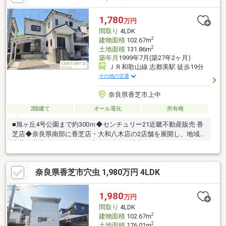
1,780
万円
間取り
4LDK
2
建物面積
102.67m
2
土地面積
131.86m
築年月
1999年7月(築27年2ヶ月)
ＪＲ和歌山線 志都美駅 徒歩19分
その他の交通
奈良県香芝市上中
2階建て
オール電化
所有権
■旭ヶ丘4号公園まで約300ｍ◆センチュリー21近畿不動産販売 香
芝店◆奈良県南部に香芝店・大和八木店の2店舗を展開し、地域
密着で営業しております。中古戸建のご購入にあわせて、リフォ
ームのご相談やお見積り、プランニングにも対応し、ご入居後の
暮らしに合わせた住まいづくりをサポートいたします。センチュ
奈良県香芝市穴虫 1,980万円 4LDK
リー21のネットワークと情報力を活かし、ご購入後のアフターサ
ービスまで安心して進めていただけるようサポートいたします。
◆住まいづくりに関することなら何でもお気軽にご相談ください
1,980
万円
◆
間取り
4LDK
2
建物面積
102.67m
2
土地面積
176.01m