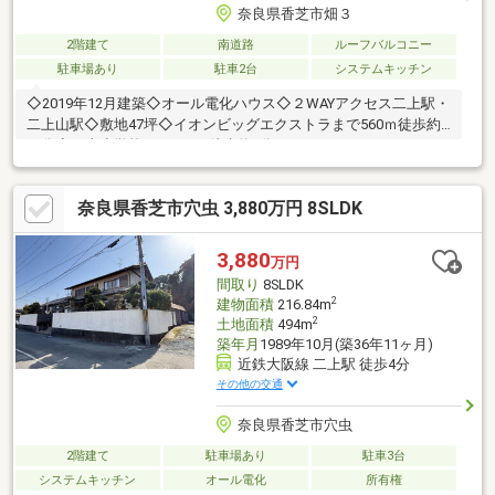
奈良県香芝市畑３
2階建て
南道路
ルーフバルコニー
駐車場あり
駐車2台
システムキッチン
◇2019年12月建築◇オール電化ハウス◇２WAYアクセス二上駅・
二上山駅◇敷地47坪◇イオンビッグエクストラまで560ｍ徒歩約
７分◇二上小学校まで580ｍ徒歩約8分
奈良県香芝市穴虫 3,880万円 8SLDK
3,880
万円
間取り
8SLDK
2
建物面積
216.84m
2
土地面積
494m
築年月
1989年10月(築36年11ヶ月)
近鉄大阪線 二上駅 徒歩4分
その他の交通
奈良県香芝市穴虫
2階建て
駐車場あり
駐車3台
システムキッチン
オール電化
所有権