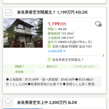
ンニングにも対応し、ご入居後の暮らしに合わせた住まいづくり
をサポートいたします。センチュリー21のネットワークと情報力
奈良県香芝市関屋北７ 1,199万円 4SLDK
を活かし、ご購入後のアフターサービスまで安心して進めていた
だけるようサポートいたします。◆住まいづくりに関することな
ら何でもお気軽にご相談ください◆
1,199
万円
間取り
4SLDK
2
建物面積
133.43m
2
土地面積
240.31m
築年月
1989年3月(築37年6ヶ月)
近鉄大阪線 関屋駅 徒歩15分
その他の交通
奈良県香芝市関屋北７
2階建て
都市ガス
システムキッチン
所有権
◆土地面積：約72.69坪・延べ床面積：約40.36坪◆約23.6帖の
広々としたLDK◆軽量鉄骨造のお家です◆見晴らしも良く眺望良
好です♪◆各居室6帖以上のゆとりのあるお部屋です◆1階和室に
は掘りごたつがございます。◆2階には納戸も有り、収納充実で
す。
奈良県香芝市上中 2,800万円 6LDK