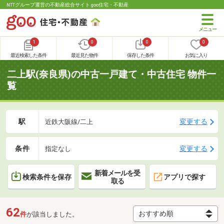
NTTグループ運営の不動産総合サイト goo住宅・不動産
1
0
0
0
最近検索した条件
最近見た物件
保存した条件
お気に入り
二上駅(奈良県)の中古一戸建て・中古住宅 物件一
覧
駅
変更する
近鉄大阪線/二上
条件
変更する
指定なし
新着メールを受
検索条件を保存
アプリで探す
取る
62
件
が該当しました。