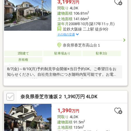
3,199
万円
間取り
4LDK
2
建物面積
106.81m
2
土地面積
141.66m
築年月
2008年10月(築17年11ヶ月)
近鉄大阪線 二上駅 徒歩9分
その他の交通
奈良県香芝市高山台１
2階建て
駐車場あり
駐車2台
所有権
8/7(金)～8/10(月)予約制見学会開催※当日予約OK。ご希望日をお
知らせください。自社売主物件につき随時内覧可能です。お電話
かメールでご希望日をお知らせください。【おすすめポイン
ト】・本物件は条件により住宅ローン減税が適用されます。・雨
漏り、構造上主要な部分の欠陥や・腐食、給排水管の故障や漏水
奈良県香芝市逢坂２ 1,390万円 4LDK
についてお引渡しより２年間保証・シロアリ防除工事施工後5年間
保証・お客様に合わせたローンの組み方や金融機関をご提案。住
宅ローンが初めての方でもお気軽にご相談ください
1,390
万円
間取り
4LDK
2
建物面積
91.5m
2
土地面積
135m