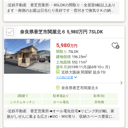
-近鉄不動産 香芝営業所-・8SLDKの間取り・全居室6帖以上あり
ます・南側のお庭は日当たり良好です・窓付きで換気ＯＫの納戸♪
大切に保管したい雛人形・革製品なども安心♪・オール電化住宅・
駐車スペース4台分あり(車両制限有)・オークワ香芝逢坂店まで約
720m・ファミリーマート香芝二上駅前店まで約260m現地見学会
奈良県香芝市関屋北６ 5,980万円 7SLDK
（事前に必ずお問い合わせください）日程／公開中■□■空家につ
き、お気軽にご覧いただけます■□■現地見学・資金計画・住宅ロ
ーン・リフォーム・買換え相談など何でもお気軽にお問い合わせ
5,980
万円
ください！担当直通：080-7376-2808
間取り
7SLDK
2
建物面積
196.25m
2
土地面積
552.11m
築年月
2019年11月(築6年10ヶ月)
近鉄大阪線 関屋駅 徒歩7分
その他の交通
奈良県香芝市関屋北６
2階建て
駐車場あり
駐車3台
システムキッチン
オール電化
所有権
-近鉄不動産 香芝営業所-■オール電化住宅■リビング約25帖、家
族がしぜんに集まる広さ♪■SIC・WIC有り、収納スペース豊富にあ
ります■駐車4台分可能（車両制限有）■敷地522.11㎡に建つゆと
りの一戸建て♪■リビング横の和室は、思い切りお子様が遊べるキ