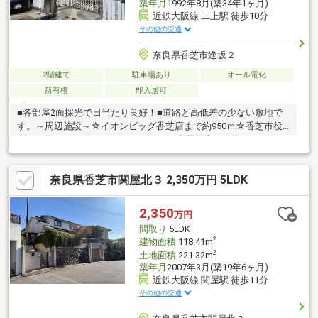
築年月
1992年8月(築34年1ヶ月)
近鉄大阪線 二上駅 徒歩10分
その他の交通
奈良県香芝市逢坂２
2階建て
駐車場あり
オール電化
所有権
即入居可
■各部屋2面採光で日当たり良好！■道路と高低差の少ない敷地で
す。～周辺施設～☆イオンビッグ香芝店まで約950ｍ☆香芝市役
所まで約1300ｍ☆ファミリーマート二上駅前店まで約760ｍ☆オ
ークワ逢坂店まで約950ｍ☆キリン堂逢坂店まで約860ｍ☆万代二
上店まで約1300ｍ現地見学会（事前に必ずお問い合わせくださ
奈良県香芝市関屋北３ 2,350万円 5LDK
い）日程／公開中■□■空家につき、お気軽にご覧いただけます
■□■現地見学・資金計画・住宅ローン・リフォーム・買換え相談
など何でもお気軽にお問い合わせください！フリーコール：０１
2,350
万円
２０－270－272 （担当：今福）
間取り
5LDK
2
建物面積
118.41m
2
土地面積
221.32m
築年月
2007年3月(築19年6ヶ月)
近鉄大阪線 関屋駅 徒歩11分
その他の交通