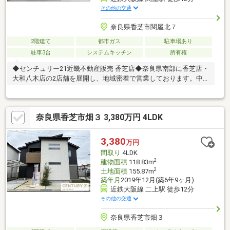
その他の交通
奈良県香芝市関屋北７
2階建て
都市ガス
駐車場あり
駐車3台
システムキッチン
所有権
◆センチュリー21近畿不動産販売 香芝店◆奈良県南部に香芝店・
大和八木店の2店舗を展開し、地域密着で営業しております。中古
戸建のご購入にあわせて、リフォームのご相談やお見積り、プラ
ンニングにも対応し、ご入居後の暮らしに合わせた住まいづくり
をサポートいたします。センチュリー21のネットワークと情報力
奈良県香芝市畑３ 3,380万円 4LDK
を活かし、ご購入後のアフターサービスまで安心して進めていた
だけるようサポートいたします。◆住まいづくりに関することな
ら何でもお気軽にご相談ください◆
3,380
万円
間取り
4LDK
2
建物面積
118.83m
2
土地面積
155.87m
築年月
2019年12月(築6年9ヶ月)
近鉄大阪線 二上駅 徒歩12分
その他の交通
奈良県香芝市畑３