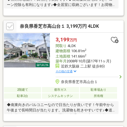
ーン控除も有利になります♪◆全居室に収納ございます！お荷物
が多いご家庭でも安心ですね♪※駐車台数は車種による※写真中の
家具等の調度品は販売対象に含まれていません。【物件の特徴】
システムキッチン、陽当り良好、駐車２台可、山が見える、ＬＤ
奈良県香芝市高山台１ 3,199万円 4LDK
Ｋ１５畳以上、前道６ｍ以上、土地50坪以上、全居室収納、南側
道路面す、和室、庭、対面式キッチン、トイレ２ヶ所、２階建、
浴室に窓、吹抜け、ＴＶモニタ付インターホン、前面棟無、通風
3,199
万円
良好、眺望良好、都市ガス、高台に立地
間取り
4LDK
2
建物面積
106.81m
2
土地面積
141.66m
築年月
2008年10月(築17年11ヶ月)
近鉄大阪線 二上駅 徒歩8分
その他の交通
奈良県香芝市高山台１
2階建て
都市ガス
駐車場あり
駐車2台
システムキッチン
所有権
◆南東向きのバルコニーなので日当たりが良いです！午前中から
午後まで長時間日が当たります。洗濯物も乾きやすいです♪◆道
路幅員は約６ｍありますので、運転は苦手という方でも余裕をも
って駐車出来ますね♪◆床下収納がありますので生活感が出てし
まうような日用品のストックの収納に活躍します！※駐車台数は