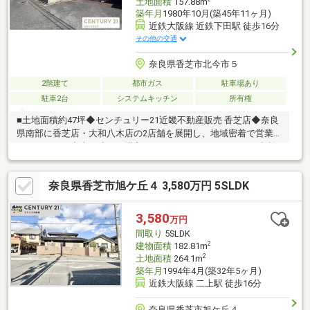
土地面積
157.88m
築年月
1980年10月(築45年11ヶ月)
近鉄大阪線 近鉄下田駅 徒歩16分
その他の交通
奈良県香芝市北今市５
2階建て
都市ガス
駐車場あり
駐車2台
システムキッチン
所有権
■土地面積約47坪◆センチュリー21近畿不動産販売 香芝店◆奈良
県南部に香芝店・大和八木店の2店舗を展開し、地域密着で営業し
ております。中古戸建のご購入にあわせて、リフォームのご相談
やお見積り、プランニングにも対応し、ご入居後の暮らしに合わ
せた住まいづくりをサポートいたします。センチュリー21のネッ
奈良県香芝市旭ケ丘４ 3,580万円 5SLDK
トワークと情報力を活かし、ご購入後のアフターサービスまで安
心して進めていただけるようサポートいたします。◆住まいづく
りに関することなら何でもお気軽にご相談ください◆
3,580
万円
間取り
5SLDK
2
建物面積
182.81m
2
土地面積
264.1m
築年月
1994年4月(築32年5ヶ月)
近鉄大阪線 二上駅 徒歩16分
奈良県香芝市旭ケ丘４