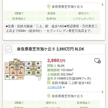
奈良県香芝市旭ケ丘５
2階建て
南道路
都市ガス
駐車場あり
駐車3台
システムキッチン
■交通・近鉄大阪線「二上」駅 徒歩14分■周辺環境・万代香芝二
上店まで650m（徒歩9分）・セブンイレブン香芝穴虫店まで
590m（徒歩8分）・ココカラファイン香芝二上店まで380m（徒歩
5分）・旭ヶ丘6号公園まで220m（徒歩3分）・旭ヶ丘小学校まで
1010m（徒歩13分）・香芝北中学校まで450m（徒歩6分）
奈良県香芝市旭ケ丘５ 2,880万円 8LDK
2,880
万円
間取り
8LDK
2
建物面積
153.66m
2
土地面積
302.09m
築年月
1998年2月(築28年7ヶ月)
近鉄大阪線 二上駅 徒歩14分
その他の交通
奈良県香芝市旭ケ丘５
2階建て
都市ガス
駐車場あり