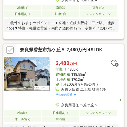
2階建て
南道路
都市ガス
駐車場あり
駐車2台
システムキッチン
－物件のおすすめポイント－▼立地・近鉄大阪線「二上駅」 徒歩
16分▼特徴・軽量鉄骨造・南向き道路約12ｍ・令和7年12月ハウ
スクリーニング済・旭ヶ丘ニュータウン自治会館まで約20ｍ・2
階に洗面所あり・ＬＤＫ約22.5帖▼周辺環境・旭ヶ丘小学校まで
約800m・香芝北中学校まで約200m◆当社では、ネットで他社様
奈良県香芝市旭ケ丘５ 2,480万円 4SLDK
が広告している物件も同時に紹介・案内可能です。併せて内覧を
希望される際は、物件名を担当者までお申し付け下さい。
2,480
万円
間取り
4SLDK
2
建物面積
118.55m
2
土地面積
170.2m
築年月
2002年9月(築24年)
近鉄大阪線 二上駅 徒歩17分
その他の交通
奈良県香芝市旭ケ丘５
2階建て
駐車場あり
システムキッチン
オール電化
所有権