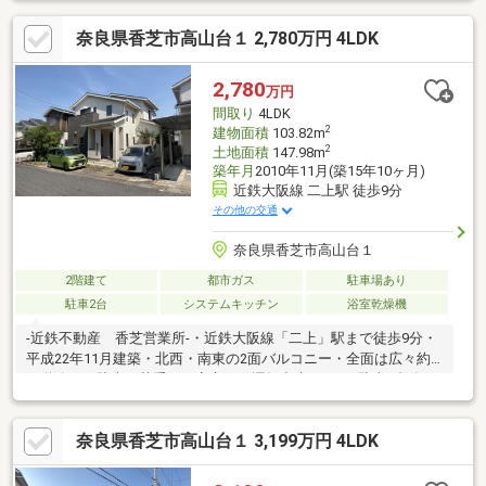
ッズスペースにぴったり♪■車通りも少なく、お子様とのお散歩も
奈良県香芝市高山台１ 2,780万円 4LDK
安心してできる閑静な住宅地♪■お子様と一緒に縄跳びの練習やキ
ャッチボールなど、アクティブに遊び回れる広いお庭♪本物件のご
質問・ご内覧等については、担当：柳原（やなぎはら）までご連
2,780
万円
絡ください。担当直通：080-7376-2808
間取り
4LDK
2
建物面積
103.82m
2
土地面積
147.98m
築年月
2010年11月(築15年10ヶ月)
近鉄大阪線 二上駅 徒歩9分
その他の交通
奈良県香芝市高山台１
2階建て
都市ガス
駐車場あり
駐車2台
システムキッチン
浴室乾燥機
-近鉄不動産 香芝営業所-・近鉄大阪線「二上」駅まで徒歩9分・
平成22年11月建築・北西・南東の2面バルコニー・全面は広々約6
ｍ道路で、駐車が苦手でも安心して運転出来ます♪・駐車2台分可
能(車両制限有)・LDK18帖以上あり、広々としています。・道路
との高低差が少ない物件です！現地見学会（事前に必ずお問い合
奈良県香芝市高山台１ 3,199万円 4LDK
わせください）日程／公開中■□■空家につき、お気軽にご覧いた
だけます■□■本物件のご不明点・ご質問は近鉄不動産の柳原(やな
ぎはら)までお問い合わせください。担当直通:080-7376-2808