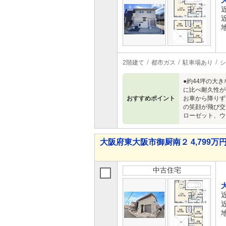
2階建て
都市ガス
駐車場あり
シ
●約44坪の大
に比べ耐久性が
おすすめポイント
お車から降りず
の笑顔が飛び交
ローゼット、ウ
大阪府東大阪市御厨南２ 4,799万円 
中古住宅