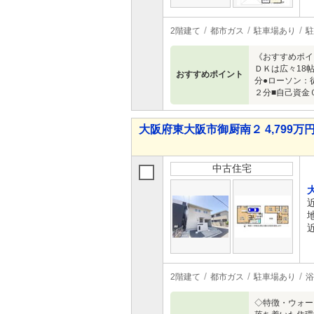
2階建て
都市ガス
駐車場あり
駐
《おすすめポイ
ＤＫは広々18
おすすめポイント
分●ローソン：
２分■自己資金
大阪府東大阪市御厨南２ 4,799万円 
中古住宅
2階建て
都市ガス
駐車場あり
浴
◇特徴・ウォー