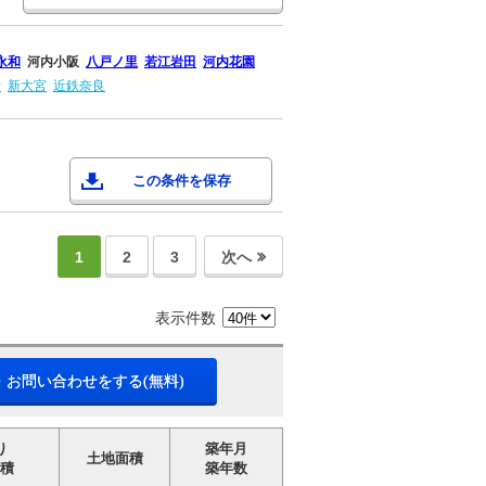
永和
河内小阪
八戸ノ里
若江岩田
河内花園
寺
新大宮
近鉄奈良
この条件を保存
1
2
3
次へ
表示件数
・お問い合わせをする(無料)
り
築年月
土地面積
積
築年数