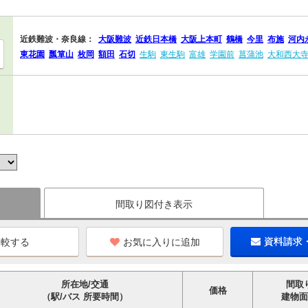
近鉄難波・奈良線：
大阪難波
近鉄日本橋
大阪上本町
鶴橋
今里
布施
河内
東花園
瓢箪山
枚岡
額田
石切
生駒
東生駒
富雄
学園前
菖蒲池
大和西大
間取り図付き表示
お気に入りに追加
資料請求
所在地/交通
間取
価格
（駅/バス 所要時間）
建物面