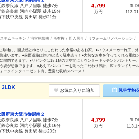
大阪府東大阪市御厨南２
4,799
近鉄奈良線 八戸ノ里駅 徒歩7分
3LD
近鉄奈良線 河内小阪駅 徒歩15分
万円
113.0
地下鉄中央線 長田駅 徒歩21分
ステムキッチン
浴室乾燥機
所有権
即入居可
リフォームリノベーション
きな敷地に、開放感とゆとりにこだわった余裕のあるお家。●ハウスメーカー施工、
御座います。●前面道路は約8mと広く駐車楽々！●大切なお車を守ってくれる電動
に開閉できます。●リビングは18.1帖の大空間にカウンターキッチンとパントリー
う姿が想像できます。●あえてバルコニーを削ったこだわり設計。広々ランドリー
ォークインクローゼット有。豊富な収納スペース！
3LDK
見学予約
お気に入りに追加
大阪府東大阪市御厨南２
4,799
近鉄奈良線 八戸ノ里駅 徒歩7分
3LD
近鉄奈良線 河内小阪駅 徒歩16分
万円
113.1
地下鉄中央線 長田駅 徒歩20分