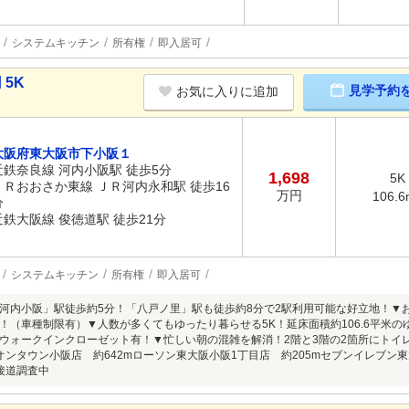
システムキッチン
所有権
即入居可
 5K
見学予約
お気に入りに追加
大阪府東大阪市下小阪１
近鉄奈良線 河内小阪駅 徒歩5分
1,698
5K
ＪＲおおさか東線 ＪＲ河内永和駅 徒歩16
万円
106.6
分
近鉄大阪線 俊徳道駅 徒歩21分
システムキッチン
所有権
即入居可
河内小阪」駅徒歩約5分！「八戸ノ里」駅も徒歩約8分で2駅利用可能な好立地！▼
！（車種制限有）▼人数が多くてもゆったり暮らせる5K！延床面積約106.6平米の
ウォークインクローゼット有！▼忙しい朝の混雑を解消！2階と3階の2箇所にトイ
イオンタウン小阪店 約642mローソン東大阪小阪1丁目店 約205mセブンイレブン
※接道調査中