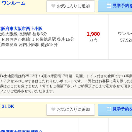
円 ワンルーム
見学予約
お気に入りに追加
大阪府東大阪市西上小阪
1,980
ワンル
近鉄大阪線 長瀬駅 徒歩6分
ＪＲおおさか東線 ＪＲ俊徳道駅 徒歩16分
万円
57.92
近鉄奈良線 河内小阪駅 徒歩18分
庫●土地面積は約25.12坪！●延べ床面積17坪超！洗面、トイレ付きの倉庫です♪●
！アクセスのしやすさはこだわりたいポイントです。・弊社はお客様に寄り添った
識はどこにも負けません！何でもご相談下さい！ご納得頂けるまで応対させて頂き
フよりご連絡させていただきます。
3LDK
見学予約
お気に入りに追加