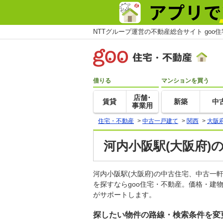
NTTグループ運営の不動産総合サイト goo
借りる
マンションを買う
店舗･
賃貸
新築
中
事業用
住宅・不動産
>
中古一戸建て
>
関西
>
大阪
河内小阪駅(大阪府)
河内小阪駅(大阪府)の中古住宅、中古
を探すならgoo住宅・不動産。価格・建
がサポートします。
探したい物件の路線・検索条件を変