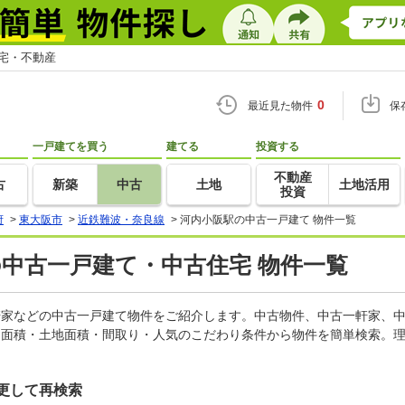
住宅・不動産
0
最近見た物件
保
一戸建てを買う
建てる
投資する
不動産
古
新築
中古
土地
土地活用
投資
府
>
東大阪市
>
近鉄難波・奈良線
>
河内小阪駅の中古一戸建て 物件一覧
の中古一戸建て・中古住宅 物件一覧
一軒家などの中古一戸建て物件をご紹介します。中古物件、中古一軒家、
物面積・土地面積・間取り・人気のこだわり条件から物件を簡単検索。理
更して再検索