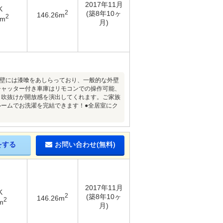
2017年11月
K
2
(築8年10ヶ
146.26m
2
1m
月)
外壁には漆喰をあしらっており、一般的な外壁
シャッター付き車庫はリモコンでの操作可能、
、吹抜けが開放感を演出してくれます。ご家族
ルームでお洗濯を完結できます！●全居室にク
をする
お問い合わせ(無料)
2017年11月
K
2
(築8年10ヶ
146.26m
2
m
月)