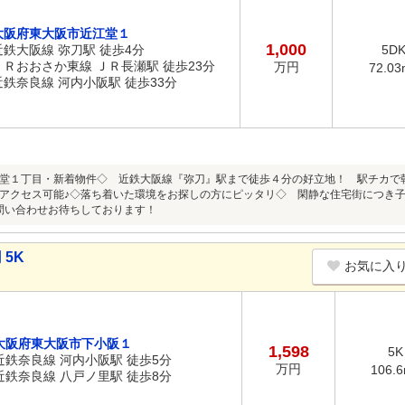
大阪府東大阪市近江堂１
1,000
近鉄大阪線 弥刀駅 徒歩4分
5D
ＪＲおおさか東線 ＪＲ長瀬駅 徒歩23分
万円
72.03
近鉄奈良線 河内小阪駅 徒歩33分
堂１丁目・新着物件◇ 近鉄大阪線『弥刀』駅まで徒歩４分の好立地！ 駅チカで
アクセス可能♪◇落ち着いた環境をお探しの方にピッタリ◇ 閑静な住宅街につき子
問い合わせお待ちしております！
 5K
お気に入
大阪府東大阪市下小阪１
1,598
5K
近鉄奈良線 河内小阪駅 徒歩5分
万円
106.
近鉄奈良線 八戸ノ里駅 徒歩8分