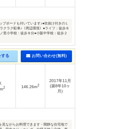
ップボードも付いています♪●吹抜け付きのＬ
もラクラク駐車♪《周辺環境》●ライフ：徒歩８
戸ノ里小学校：徒歩８分●小阪中学校：徒歩２
をする
お問い合わせ(無料)
2017年11月
K
2
(築8年10ヶ
146.26m
2
1m
月)
を見ながらお料理できます・閑静な住宅地で