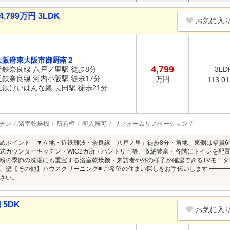
799万円 3LDK
お気に入
大阪府東大阪市御厨南２
4,799
近鉄奈良線 八戸ノ里駅 徒歩8分
3LD
近鉄奈良線 河内小阪駅 徒歩17分
万円
113.0
近鉄けいはんな線 長田駅 徒歩21分
チン
浴室乾燥機
所有権
即入居可
リフォームリノベーション
めポイント－▼立地・近鉄難波・奈良線「八戸ノ里」徒歩8分・角地、東側は幅員6m以
式カウンターキッチン・WIC2カ所・パントリー等、収納豊富・各階にトイレを配置
粉の季節の洗濯にも重宝する浴室乾燥機・来訪者や外の様子が確認できるTVモニター
、壁【その他】ハウスクリーニング■ ご希望の住まい探しをお手伝いします ━━
さい。
 5DK
お気に入