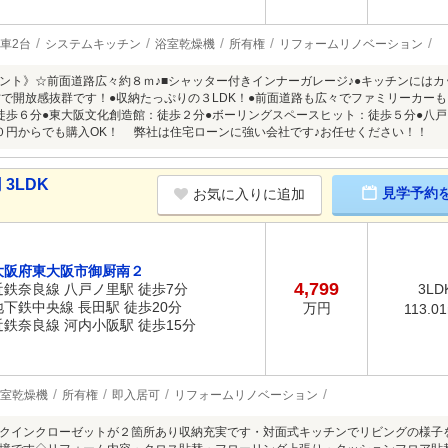
車2台
システムキッチン
浴室乾燥機
所有権
リフォームリノベーション
ント》☆前面道路広々約８ｍ♪■シャッター付きインナーガレージ♪●キッチンにはカ
帖で開放感抜群です！●収納たっぷりの３LDK！●前面道路も広々でファミリーカー
徒歩６分●東大阪文化創造館：徒歩２分●ボーリングスペースヒット：徒歩５分●八
０円からでも購入OK！ 弊社は住宅ローンに強い会社です♪お任せください！！
3LDK
見学予約
お気に入りに追加
大阪府東大阪市御厨南２
4,799
近鉄奈良線 八戸ノ里駅 徒歩7分
3LD
地下鉄中央線 長田駅 徒歩20分
万円
113.0
近鉄奈良線 河内小阪駅 徒歩15分
室乾燥機
所有権
即入居可
リフォームリノベーション
クインクローゼットが２箇所あり収納充実です・対面式キッチンでリビングの様子