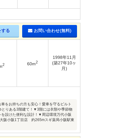
をする
お問い合わせ(無料)
1998年11月
2
(築27年10ヶ
60m
2
m
月)
お車をお持ちの方も安心！愛車を守るビルト
ゆとりある3階建て！▼3階には衣類や季節物
レを設けた便利な設計！▼周辺環境万代小阪
東大阪小阪1丁目店 約265mスギ薬局小阪駅東