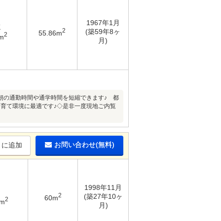
1967年1月
K
2
(築59年8ヶ
55.86m
2
m
月)
朝の通勤時間や通学時間を短縮できます♪ 都
育て環境に最適です♪◇是非一度現地ご内覧
お問い合わせ(無料)
りに追加
1998年11月
2
(築27年10ヶ
60m
2
6m
月)