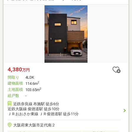
4,380
万円
間取り
4LDK
建物面積
2
114.6m
土地面積
2
103.65m
総戸数
-
近鉄奈良線 布施駅 徒歩6分
近鉄大阪線 俊徳道駅 徒歩10分
ＪＲおおさか東線 ＪＲ俊徳道駅 徒歩11分
大阪府東大阪市足代南２