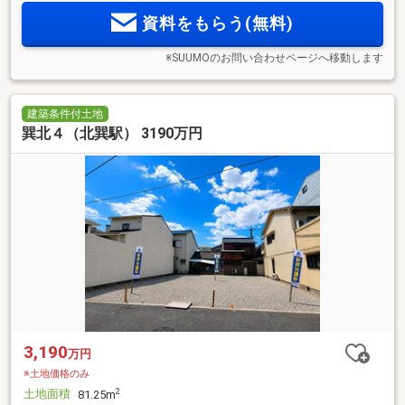
資料をもらう(無料)
※SUUMOのお問い合わせページへ移動します
建築条件付土地
巽北４（北巽駅） 3190万円
3,190
万円
※土地価格のみ
土地面積
2
81.25m