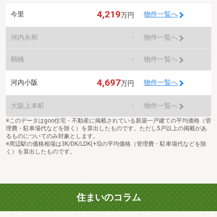
4,219
今里
物件一覧へ
万円
河内永和
-
物件一覧へ
鶴橋
-
物件一覧へ
4,697
河内小阪
物件一覧へ
万円
大阪上本町
-
物件一覧へ
※このデータはgoo住宅・不動産に掲載されている新築一戸建ての平均価格（管
理費・駐車場代などを除く）を算出したものです。ただし5戸以上の掲載があ
るものについてのみ対象とします。
※周辺駅の価格相場は3K/DK/LDK(+S)の平均価格（管理費・駐車場代などを除
く）を算出したものです。
住まいのコラム