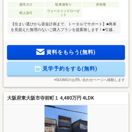
都市ガス
駐車場有り
所有権
ウォークインクローゼ
即入居可
ット
【住まい選びから資金計画まで、トータルでサポート】■将来
を見据えた無理のないご購入プランを提案致します！■引越し
業者提携！オプション工事最大40%OFF！■住宅ローン相談無
料！今お持ちのローンを最大500万円まで住宅ローンと1本化
が可能！■住宅ローンアドバイザー、住宅建築アドバイザー有
資料をもらう(無料)
資格者多数在籍！【お家探しは『大阪市内売上No.1』の
CENTURY21プラウデストグループにお任せ下さい！】【こち
らの物件の魅力は‥】♯最寄り駅「俊徳道」まで徒歩６分の好
見学予約をする(無料)
立地♯ビルトインガレージ１台付き♯スーパーなどの生活施設
が徒歩圏内で便利♯南向きバルコニーで陽当たり・通風良好
※SUUMOのお問い合わせページへ移動します
大阪府東大阪市寺前町１ 4,480万円 4LDK