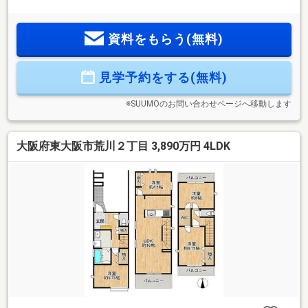
ある配置で、車の出し入れがしやすく駐車2台も可能♪近隣に
はスーパーやコンビニ、ドラッグストアなど日常の買い物施
資料をもらう(無料)
設が充実し、教育施設や公園も徒歩圏内に揃うため、子育て
世帯にも安心の環境♪生活利便性があり住み心地の良い一邸で
す
見学予約をする(無料)
♪◇◆◇◆◇◆◇◆◇◆◇◆◇◆◇◆◇◆◇◆◇◆◇◆◇◆◇◆
※SUUMOのお問い合わせページへ移動します
大阪府東大阪市荒川２丁目 3,890万円 4LDK