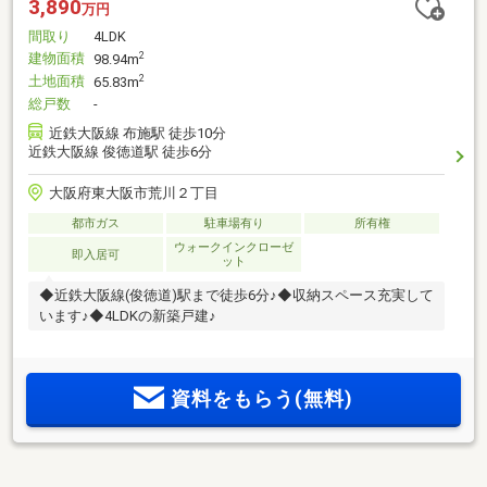
3,890
万円
間取り
4LDK
建物面積
2
98.94m
土地面積
2
65.83m
総戸数
-
近鉄大阪線 布施駅 徒歩10分
近鉄大阪線 俊徳道駅 徒歩6分
大阪府東大阪市荒川２丁目
都市ガス
駐車場有り
所有権
ウォークインクローゼ
即入居可
ット
◆近鉄大阪線(俊徳道)駅まで徒歩6分♪◆収納スペース充実して
います♪◆4LDKの新築戸建♪
資料をもらう(無料)