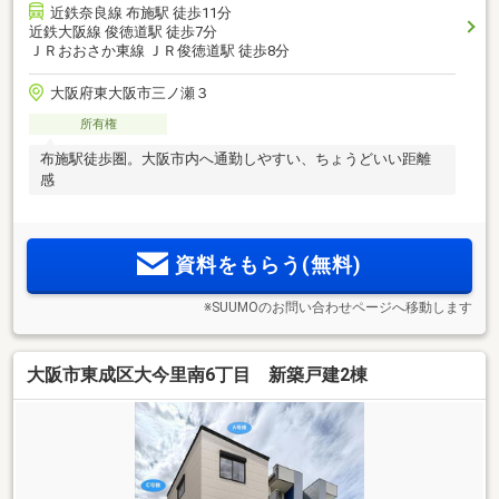
近鉄奈良線 布施駅 徒歩11分
近鉄大阪線 俊徳道駅 徒歩7分
ＪＲおおさか東線 ＪＲ俊徳道駅 徒歩8分
大阪府東大阪市三ノ瀬３
所有権
布施駅徒歩圏。大阪市内へ通勤しやすい、ちょうどいい距離
感
資料をもらう(無料)
※SUUMOのお問い合わせページへ移動します
大阪市東成区大今里南6丁目 新築戸建2棟