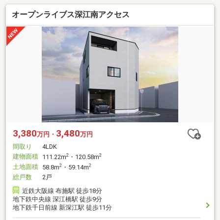
オープンライブス深江南アクセス
3,380
3,480
万円・
万円
間取り
4LDK
建物面積
2
2
111.22m
・120.58m
土地面積
2
2
58.8m
・59.14m
総戸数
2戸
近鉄大阪線 布施駅 徒歩18分
地下鉄中央線 深江橋駅 徒歩9分
地下鉄千日前線 新深江駅 徒歩11分