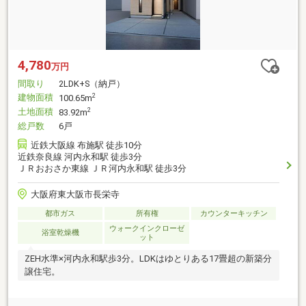
4,780
万円
間取り
2LDK+S（納戸）
建物面積
2
100.65m
土地面積
2
83.92m
総戸数
6戸
近鉄大阪線 布施駅 徒歩10分
近鉄奈良線 河内永和駅 徒歩3分
ＪＲおおさか東線 ＪＲ河内永和駅 徒歩3分
大阪府東大阪市長栄寺
都市ガス
所有権
カウンターキッチン
ウォークインクローゼ
浴室乾燥機
ット
ZEH水準×河内永和駅歩3分。LDKはゆとりある17畳超の新築分
譲住宅。