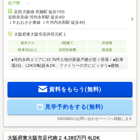
総戸数
-
近鉄大阪線 布施駅 徒歩15分
近鉄奈良線 河内永和駅 徒歩4分
ＪＲおおさか東線 ＪＲ河内永和駅 徒歩4分
大阪府東大阪市高井田元町１
都市ガス
2階建て
所有権
駐車2台以上
浴室乾燥機
南道路
●河内永和エリアに33.76坪土地付新築戸建が堂々登場！●駐車
場2台、LDK20帖超4LDK、ファミリーの方にピッタリ●建物未
着工につき間取り変更可能！ワガママを詰め込めるセミオー
ダー住宅♪●住宅街の中に位置しているので、周辺の交通量も
少なく閑静なエリアでありながら、駅、お買い物、小学校な
資料をもらう(無料)
ど日常で利用する施設の殆どが徒歩圏内に揃っている充実の
住環境。ミーツ不動産は徹底してお客様に寄り添ったヒアリ
ングを元に、物件からご購入の方法、お住み替えなどお客様
見学予約をする(無料)
のニーズに叶った提案をさせて頂きます。ご安心いただける
環境をスタッフ一同心掛けておりますので、お気軽にお問合
せ下さいませ。
※SUUMOのお問い合わせページへ移動します
大阪府東大阪市足代南２ 4,380万円 4LDK