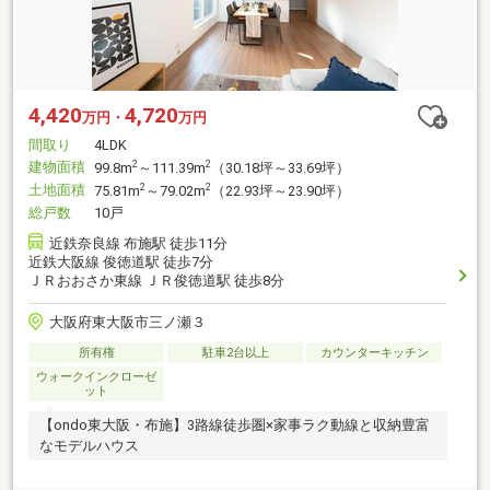
4,420
4,720
万円・
万円
間取り
4LDK
建物面積
2
2
99.8m
～111.39m
（30.18坪～33.69坪）
土地面積
2
2
75.81m
～79.02m
（22.93坪～23.90坪）
総戸数
10戸
近鉄奈良線 布施駅 徒歩11分
近鉄大阪線 俊徳道駅 徒歩7分
ＪＲおおさか東線 ＪＲ俊徳道駅 徒歩8分
大阪府東大阪市三ノ瀬３
所有権
駐車2台以上
カウンターキッチン
ウォークインクローゼ
ット
【ondo東大阪・布施】3路線徒歩圏×家事ラク動線と収納豊富
なモデルハウス