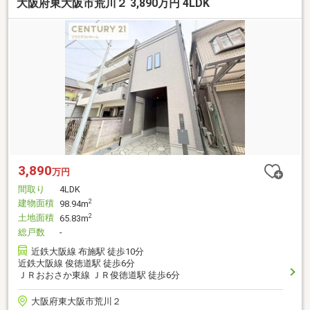
大阪府東大阪市荒川２ 3,890万円 4LDK
3,890
万円
間取り
4LDK
建物面積
2
98.94m
土地面積
2
65.83m
総戸数
-
近鉄大阪線 布施駅 徒歩10分
近鉄大阪線 俊徳道駅 徒歩6分
ＪＲおおさか東線 ＪＲ俊徳道駅 徒歩6分
大阪府東大阪市荒川２