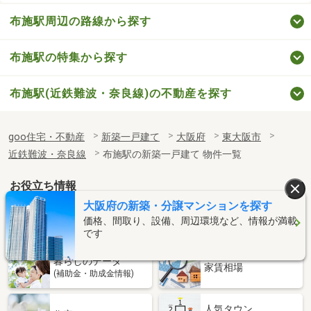
布施駅周辺の路線から探す
布施駅の特集から探す
布施駅(近鉄難波・奈良線)の不動産を探す
goo住宅・不動産
新築一戸建て
大阪府
東大阪市
近鉄難波・奈良線
布施駅の新築一戸建て 物件一覧
お役立ち情報
大阪府の新築・分譲マンションを探す
「住みたい駅」
住まいのコラム
価格、間取り、設備、周辺環境など、情報が満載
を見つけよう
です
暮らしのデータ
家賃相場
(補助金・助成金情報)
人気タウン