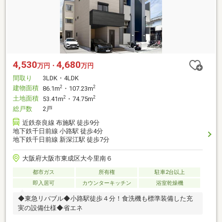
4,530
4,680
万円・
万円
間取り
3LDK・4LDK
建物面積
2
2
86.1m
・107.23m
土地面積
2
2
53.41m
・74.75m
総戸数
2戸
近鉄奈良線 布施駅 徒歩9分
地下鉄千日前線 小路駅 徒歩4分
地下鉄千日前線 新深江駅 徒歩7分
大阪府大阪市東成区大今里南６
都市ガス
所有権
駐車2台以上
即入居可
カウンターキッチン
浴室乾燥機
◆東急リバブル◆小路駅徒歩４分！食洗機も標準装備した充
実の設備仕様◆省エネ