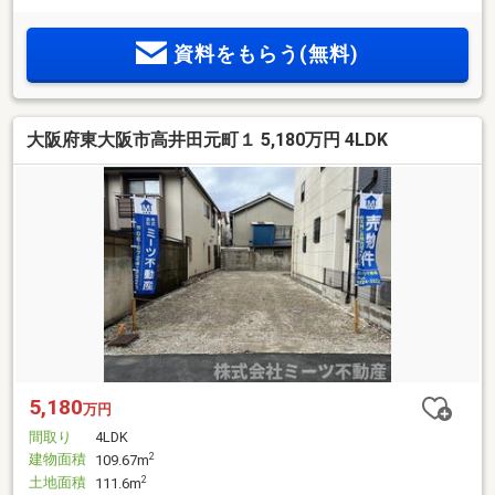
です♪〇浴室乾燥機や食洗機など室内設備が充実♪〇吹抜けか
ら光が射し込みます♪＜access＞◇大阪メトロ千日前線「小
資料をもらう(無料)
路」駅より徒歩4分＜周辺＞◇東成大今里南郵便局 徒歩約4
分◇セブンイレブン 大阪小路2丁目店 徒歩約4分◇大今里南
公園 徒歩約6分☆多種多様な不動産情報を取り扱っておりま
す♪☆生野区に住まいを求めるなら、当社スタッフまでお気軽
大阪府東大阪市高井田元町１ 5,180万円 4LDK
にお問い合わせください。
5,180
万円
間取り
4LDK
建物面積
2
109.67m
土地面積
2
111.6m