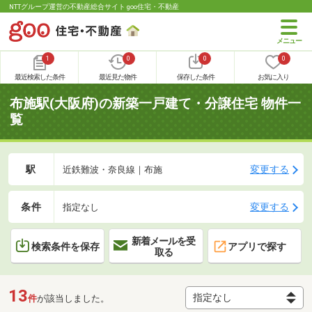
NTTグループ運営の不動産総合サイト goo住宅・不動産
1
0
0
0
最近検索した条件
最近見た物件
保存した条件
お気に入り
布施駅(大阪府)の新築一戸建て・分譲住宅 物件一
覧
駅
変更する
近鉄難波・奈良線｜布施
条件
変更する
指定なし
新着メールを受
検索条件を保存
アプリで探す
取る
13
件
が該当しました。