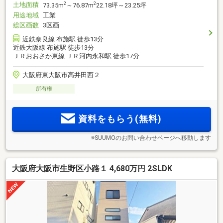
土地面積
2
2
73.35m
～76.87m
22.18坪～23.25坪
用途地域
工業
総区画数
3区画
近鉄奈良線 布施駅 徒歩13分
近鉄大阪線 布施駅 徒歩13分
ＪＲおおさか東線 ＪＲ河内永和駅 徒歩17分
大阪府東大阪市高井田西２
所有権
資料をもらう(無料)
※SUUMOのお問い合わせページへ移動します
大阪府大阪市生野区小路１ 4,680万円 2SLDK