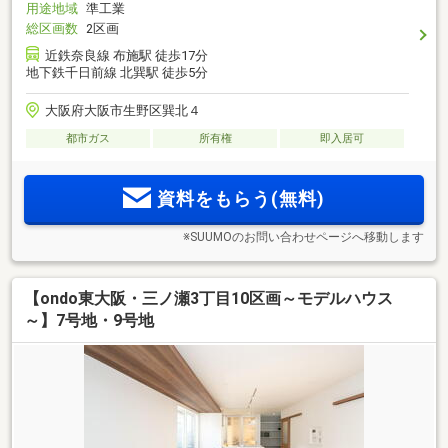
用途地域
準工業
総区画数
2区画
近鉄奈良線 布施駅 徒歩17分
地下鉄千日前線 北巽駅 徒歩5分
大阪府大阪市生野区巽北４
都市ガス
所有権
即入居可
資料をもらう(無料)
※SUUMOのお問い合わせページへ移動します
【ondo東大阪・三ノ瀬3丁目10区画～モデルハウス
～】7号地・9号地