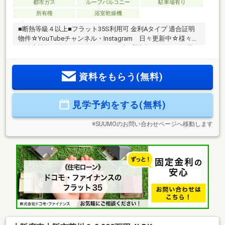
都市ガス
ルーフバルコニー
駐車場有り
所有権
浴室乾燥機
■断熱等級４以上■フラット35S利用可 金利Aタイプ 適合証明
物件☆YouTubeチャンネル・Instagram 日々更新中☆様々な
不動産情報を発信していきます！下部「関連リンク」より飛
んでください！【スタッフコメント】・ローンのご相談もお
気軽に！・年収が低い、奥様だけでローンを組みたい、勤続
資料をもらう(無料)
年数が短い等、すべてお任せください！
見学予約をする(無料)
※SUUMOのお問い合わせページへ移動します