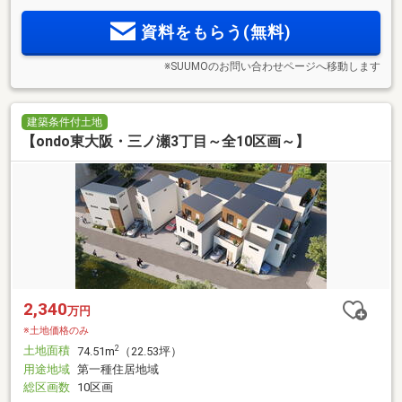
資料をもらう(無料)
※SUUMOのお問い合わせページへ移動します
建築条件付土地
【ondo東大阪・三ノ瀬3丁目～全10区画～】
2,340
万円
※土地価格のみ
土地面積
2
74.51m
（22.53坪）
用途地域
第一種住居地域
総区画数
10区画