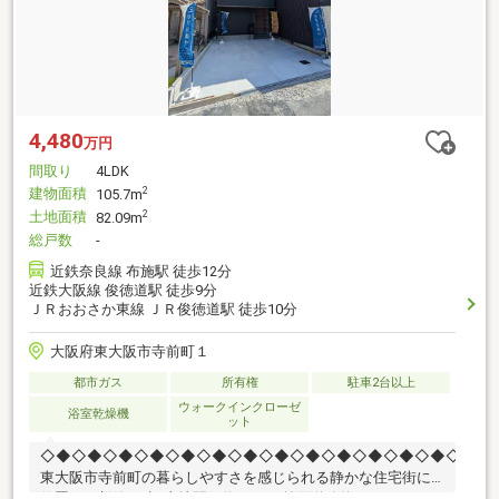
4,480
万円
間取り
4LDK
建物面積
2
105.7m
土地面積
2
82.09m
総戸数
-
近鉄奈良線 布施駅 徒歩12分
近鉄大阪線 俊徳道駅 徒歩9分
ＪＲおおさか東線 ＪＲ俊徳道駅 徒歩10分
大阪府東大阪市寺前町１
都市ガス
所有権
駐車2台以上
ウォークインクローゼ
浴室乾燥機
ット
◇◆◇◆◇◆◇◆◇◆◇◆◇◆◇◆◇◆◇◆◇◆◇◆◇◆◇◆◇
東大阪市寺前町の暮らしやすさを感じられる静かな住宅街に
位置する新築戸建♪土地間口約5.8m・前面道路約4.7mとゆとり