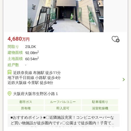
4,680
万円
間取り
2SLDK
建物面積
2
92.08m
土地面積
2
60.54m
総戸数
-
近鉄奈良線 布施駅 徒歩11分
地下鉄千日前線 小路駅 徒歩4分
近鉄大阪線 今里駅 徒歩8分
大阪府大阪市生野区小路１
都市ガス
ルーフバルコニー
駐車場有り
所有権
即入居可
浴室乾燥機
■おすすめポイント■〇近隣施設充実！コンビニやスーパーな
ど買い物施設が徒歩圏内です♪〇公園まで徒歩圏内！子育てに
やさしい住環境です♪〇全居室収納完備！荷物が多くても安心