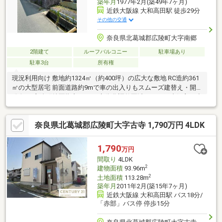
築年月
1977年2月(築49年7ヶ月)
近鉄大阪線 大和高田駅 徒歩29分
その他の交通
奈良県北葛城郡広陵町大字南郷
2階建て
ルーフバルコニー
駐車場あり
駐車3台
所有権
現況利用向け 敷地約1324㎡（約400坪）の広大な敷地 RC造約361
㎡の大型居宅 前面道路約9mで車の出入りもスムーズ建替え・開
発向け 広陵町特区指定エリア 市街化調整区域ですが戸建住宅の建
築・建て替えをご検討いただけます。 ※建築・開発は行政との事
前協議が必要です。開発行為には許可を要します。専属専任媒介
奈良県北葛城郡広陵町大字古寺 1,790万円 4LDK
の為窓口一本化でわかりやすいです。現地見学・詳細資料はお気
軽にお問い合わせください。
1,790
万円
間取り
4LDK
2
建物面積
93.96m
2
土地面積
113.28m
築年月
2011年2月(築15年7ヶ月)
近鉄大阪線 大和高田駅 バス18分/
「赤部」バス停 停歩15分