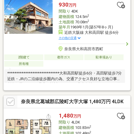
ケア☆ご購入後のアフターケアも当社にお任せ下さい。不動産全
930
万円
般に関わるご相談も当社スタッフが分かりやすくご説明、ご対応
間取り
4DK
致します。◇まずはお気軽にお問い合わせ下さい◇
2
建物面積
124.5m
2
土地面積
70.08m
築年月
1969年1月(築57年8ヶ月)
近鉄大阪線 大和高田駅 徒歩6分
その他の交通
奈良県大和高田市西町
2階建て
都市ガス
駐車場あり
所有権
*****************************大和高田駅徒歩6分・高田駅徒歩7分
近鉄・JRの二沿線徒歩圏内の為、交通アクセス良好な立地◎事務
所兼住居としても是非ご検討ください！北東角地、シャッター付
きガレージ有！トナリエ大和高田店まで徒歩10分日々のお買物も
ラクラク♪
奈良県北葛城郡広陵町大字大塚 1,480万円 4LDK
1,480
万円
間取り
4LDK
2
建物面積
103.83m
2
土地面積
102.48m