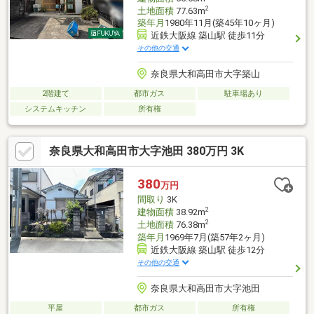
2
土地面積
77.63m
築年月
1980年11月(築45年10ヶ月)
近鉄大阪線 築山駅 徒歩11分
その他の交通
奈良県大和高田市大字築山
2階建て
都市ガス
駐車場あり
システムキッチン
所有権
奈良県大和高田市大字池田 380万円 3K
380
万円
間取り
3K
2
建物面積
38.92m
2
土地面積
76.38m
築年月
1969年7月(築57年2ヶ月)
近鉄大阪線 築山駅 徒歩12分
その他の交通
奈良県大和高田市大字池田
平屋
都市ガス
所有権