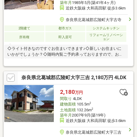
築年月
1985年5月(築41年4ヶ月)
近鉄大阪線 大和高田駅 徒歩3.6km
奈良県北葛城郡広陵町大字古寺
2階建て
都市ガス
システムキッチン
リフォームリノベーシ
所有権
即入居可
ョン
◇ライト付きなのですぐお住まいできます♪◇新しいお住まいに
いかがでしょうか？◇随時内覧ご予約承っておりますので、お気
軽にご連絡くださいませ！
奈良県北葛城郡広陵町大字三吉 2,180万円 4LDK
2,180
万円
間取り
4LDK
2
建物面積
105.5m
2
土地面積
132.26m
築年月
2007年9月(築19年)
近鉄大阪線 大和高田駅 徒歩3.6km
奈良県北葛城郡広陵町大字三吉