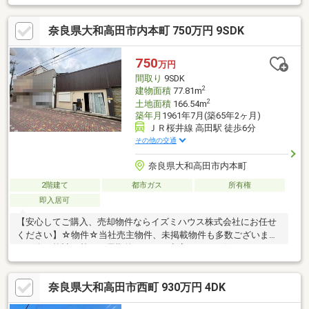
ヒーター、３階建以上、都市ガス、屋根裏収納
奈良県大和高田市内本町 750万円 9SDK
750
万円
間取り
9SDK
2
建物面積
77.81m
2
土地面積
166.54m
築年月
1961年7月(築65年2ヶ月)
ＪＲ桜井線 高田駅 徒歩6分
その他の交通
奈良県大和高田市内本町
2階建て
都市ガス
所有権
即入居可
【安心してご購入、売却物件ならイズミハウス株式会社にお任せ
ください】☆物件☆当社売主物件、未掲載物件も多数ございま
す。人口統計を基に、長期的にみても空室リスクの低いエリアに
特化しております。☆無料相談☆不動産投資をご検討されるにあ
たってお客様にどんなメリットがあるか、また、疑問点、ご不安
奈良県大和高田市西町 930万円 4DK
点などに対し丁寧にご説明致します。さらに、ご購入時のご資金
計画、ローン、節税対策についてもご説明致します。☆アフター