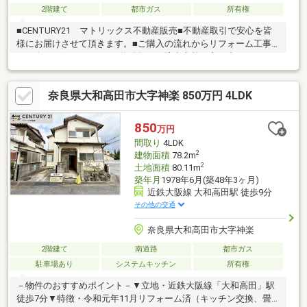
2階建て
都市ガス
所有権
■CENTURY21 マトリックス不動産販売■不動産取引で安心を皆
様にお届けさせて頂きます。■ご購入の流れからリフォーム工事
まで全てお任せ下さい。■物件探しの注意点等、良い事だけでな
く懸念点までしっかりとお知らせしております。■お得な金利の
ご提案（融資中・返済相談・女性単身・派遣社員・非正規雇用の
奈良県大和高田市大字神楽 850万円 4LDK
方でも相談可能です。）■住宅に関するご相談からご購入後のア
フタ―フォローまで、一人の担当者が行います。■お気軽にご相談
ください！♪♪お問合せお待ちしております♪♪
850
万円
間取り
4LDK
2
建物面積
78.2m
2
土地面積
80.11m
築年月
1978年6月(築48年3ヶ月)
近鉄大阪線 大和高田駅 徒歩9分
その他の交通
奈良県大和高田市大字神楽
2階建て
南道路
都市ガス
駐車場あり
システムキッチン
所有権
－物件のおすすめポイント－▼立地・近鉄大阪線「大和高田」駅
徒歩7分▼特徴・令和元年11月リフォーム済（キッチン交換、畳