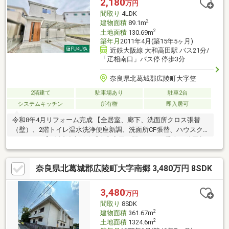
2,180
万円
台、対面式キッチン、トイレ２ヶ所、浴室１坪以上、２階建、温
間取り
4LDK
水洗浄便座、南庭、床下収納、通風良好、シューズインクローク
2
建物面積
89.1m
2
土地面積
130.69m
築年月
2011年4月(築15年5ヶ月)
近鉄大阪線 大和高田駅 バス21分/
「疋相南口」バス停 停歩3分
奈良県北葛城郡広陵町大字笠
2階建て
駐車場あり
駐車2台
システムキッチン
所有権
即入居可
令和8年4月リフォーム完成 【全居室、廊下、洗面所クロス張替
（壁）、2階トイレ温水洗浄便座新調、洗面所CF張替、ハウスク
リーニング】〇近鉄大阪線「大和高田」駅までバス乗車21分疋相
南口バス停まで徒歩3分！〇土地約39坪！〇4ＬＤＫ！〇前面道路
幅員6ｍ！〇平成23年4月建築！〇駐車場2台！周辺施設〇広陵町
奈良県北葛城郡広陵町大字南郷 3,480万円 8SDK
立広陵西小学校 約900ｍ〇広陵町立広陵中学校 約1000ｍ〇ス
ーパーエバーグリーン 広陵店 約500ｍ〇ファミリーマート
広陵疋相店 約290ｍ〇ＤＣＭ 広陵店 約550ｍ
3,480
万円
間取り
8SDK
2
建物面積
361.67m
2
土地面積
1324.6m