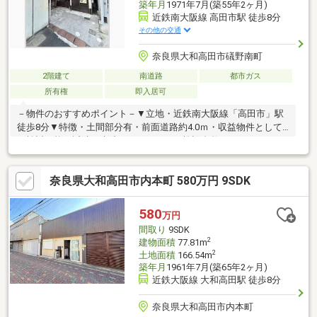
築年月
1971年7月(築55年2ヶ月)
近鉄南大阪線 高田市駅 徒歩8分
その他の交通
奈良県大和高田市礒野南町
2階建て
南道路
都市ガス
所有権
即入居可
－物件のおすすめポイント－▼立地・近鉄南大阪線「高田市」駅
徒歩8分▼特徴・土間部分有・前面道路約4.0ｍ・収益物件として
も検討可能・近隣に病院やスーパーなど施設多数・バルコニー
有・物置有▼周辺環境・スーパー 徒歩10分(約700m)・コンビニ
徒歩7分(約600m)◆当社では、ネットで他社様が広告している物
奈良県大和高田市内本町 580万円 9SDK
件も同時に紹介・案内可能です。併せて内覧を希望される際は、
物件名を担当者までお申し付け下さい。
580
万円
間取り
9SDK
2
建物面積
77.81m
2
土地面積
166.54m
築年月
1961年7月(築65年2ヶ月)
近鉄大阪線 大和高田駅 徒歩8分
奈良県大和高田市内本町