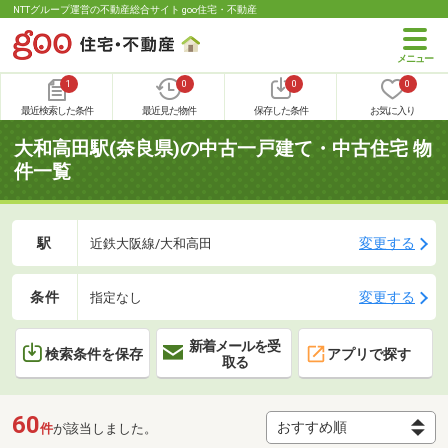
NTTグループ運営の不動産総合サイト goo住宅・不動産
1
0
0
0
最近検索した条件
最近見た物件
保存した条件
お気に入り
大和高田駅(奈良県)の中古一戸建て・中古住宅 物
件一覧
駅
変更する
近鉄大阪線/大和高田
条件
変更する
指定なし
新着メールを受
検索条件を保存
アプリで探す
取る
60
件
が該当しました。