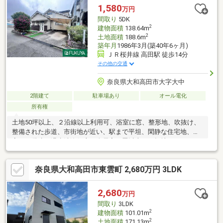
以上、２沿線以上利用可、南側道路面す、平坦地、駐車２台可、
1,580
万円
山が見える、システムキッチン、和室、２階建、温水洗浄便座、
間取り
5DK
浴室に窓、通風良好、全居室６畳以上
2
建物面積
138.64m
2
土地面積
188.6m
築年月
1986年3月(築40年6ヶ月)
ＪＲ桜井線 高田駅 徒歩14分
その他の交通
奈良県大和高田市大字大中
2階建て
駐車場あり
オール電化
所有権
土地50坪以上、２沿線以上利用可、浴室に窓、整形地、吹抜け、
整備された歩道、市街地が近い、駅まで平坦、閑静な住宅地、和
室、２階建、温水洗浄便座、全居室６畳以上、平坦地
奈良県大和高田市東雲町 2,680万円 3LDK
2,680
万円
間取り
3LDK
2
建物面積
101.01m
2
土地面積
171.13m