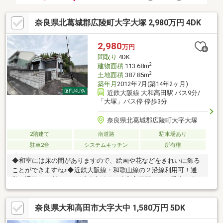
奈良県北葛城郡広陵町大字大塚 2,980万円 4DK
2,980
万円
間取り
4DK
2
建物面積
113.68m
2
土地面積
387.85m
築年月
2012年7月(築14年2ヶ月)
近鉄大阪線 大和高田駅 バス9分/
「大塚」バス停 停歩3分
奈良県北葛城郡広陵町大字大塚
2階建て
南道路
駐車場あり
駐車2台
システムキッチン
所有権
◆和室には床の間がありますので、絵画や花などをきれいに飾る
ことができますね♪◆近鉄大阪線・和歌山線の２沿線利用可！通
勤・通学に便利です♪・近鉄大阪線 大和高田駅 バス乗車９分
大塚バス停 停歩３分・和歌山線 高田駅 バス乗車９分 大塚
バス停 停歩３分※駐車台数は車種による※写真中の家具等の調度
奈良県大和高田市大字大中 1,580万円 5DK
品は販売対象に含まれません※土地面積387.85㎡に、別途土地約
82.96㎡が含まれています【物件の特徴】陽当り良好、土地100坪