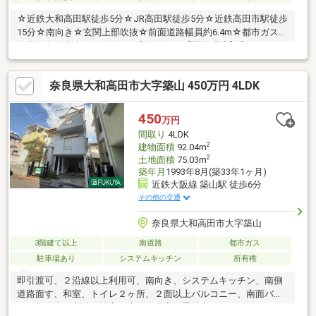
☆近鉄大和高田駅徒歩5分☆JR高田駅徒歩5分☆近鉄高田市駅徒歩
15分☆南向き☆玄関上部吹抜☆前面道路幅員約6.4m☆都市ガス
公共下水引込済み☆道路との高低差なし【周辺環境】◎トナリエ
大和高田まで約440ｍ◎ローソン高田内本町店まで約260ｍ◎ウエ
ルシア大和高田大中東店まで約330ｍ◎大和高田北本町郵便局ま
奈良県大和高田市大字築山 450万円 4LDK
で約30ｍ◎高田小学校まで約570ｍ◎高田中学校まで約640ｍ
450
万円
間取り
4LDK
2
建物面積
92.04m
2
土地面積
75.03m
築年月
1993年8月(築33年1ヶ月)
近鉄大阪線 築山駅 徒歩6分
その他の交通
奈良県大和高田市大字築山
3階建て以上
南道路
都市ガス
駐車場あり
システムキッチン
所有権
即引渡可、２沿線以上利用可、南向き、システムキッチン、南側
道路面す、和室、トイレ２ヶ所、２面以上バルコニー、南面バル
コニー、床下収納、浴室に窓、全居室６畳以上、ＩＨクッキング