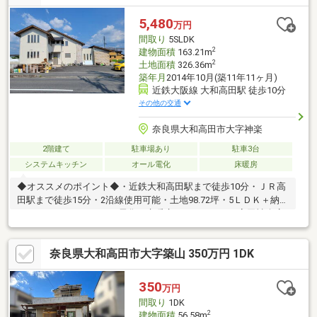
育施設〉・磐園小学校まで約1400ｍ・高田西中学校まで約2300ｍ
〈周辺施設〉・紀陽銀行高田支店まで約250m・ジョーシン大和高
5,480
万円
田店まで約320ｍ・エバグリーン神楽店まで約330ｍ
間取り
5SLDK
2
建物面積
163.21m
2
土地面積
326.36m
築年月
2014年10月(築11年11ヶ月)
近鉄大阪線 大和高田駅 徒歩10分
その他の交通
奈良県大和高田市大字神楽
2階建て
駐車場あり
駐車3台
システムキッチン
オール電化
床暖房
◆オススメのポイント◆・近鉄大和高田駅まで徒歩10分・ＪＲ高
田駅まで徒歩15分・2沿線使用可能・土地98.72坪・5ＬＤＫ＋納戸
＋ペットルーム・オール電化、床暖房つき・オークワ高田神楽店
まで徒歩6分・エバーグリーン神楽店まで徒歩5分■■■お問合せは
お気軽にどうぞ！！■■■
奈良県大和高田市大字築山 350万円 1DK
350
万円
間取り
1DK
2
建物面積
56.58m