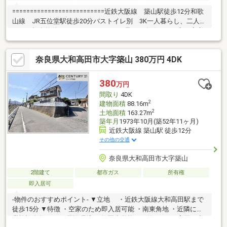
==========================近鉄大阪線 築山駅徒歩12分和歌
山線 JR五位堂駅徒歩20分バストイレ別 3K一人暮らし、二人暮
らし、投資物件としてオススメです♪♪足腰に自信のない方も安心
の平屋建てです空き家につきご見学会実施中！お気軽にお問い合
わせください==========================
奈良県大和高田市大字築山 380万円 4DK
380
万円
間取り
4DK
2
建物面積
88.16m
2
土地面積
163.27m
築年月
1973年10月(築52年11ヶ月)
近鉄大阪線 築山駅 徒歩12分
その他の交通
奈良県大和高田市大字築山
2階建て
都市ガス
所有権
即入居可
-物件のおすすめポイント- ▼立地 ・近鉄大阪線大和高田駅まで
徒歩15分 ▼特徴 ・空家のため即入居可能 ・南東角地 ・近隣に商
業施設多数あり ▼周辺環境 ・磐園小学校まで約960ｍ・高田西中