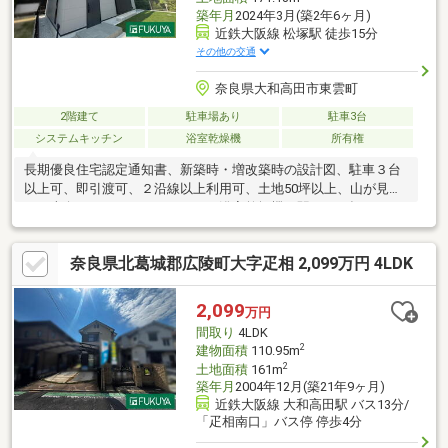
築年月
2024年3月(築2年6ヶ月)
近鉄大阪線 松塚駅 徒歩15分
その他の交通
奈良県大和高田市東雲町
2階建て
駐車場あり
駐車3台
システムキッチン
浴室乾燥機
所有権
長期優良住宅認定通知書、新築時・増改築時の設計図、駐車３台
以上可、即引渡可、２沿線以上利用可、土地50坪以上、山が見え
る、南向き、システムキッチン、浴室乾燥機、駅まで平坦、ＬＤ
Ｋ１５畳以上、和室、庭、シャワー付洗面化粧台、トイレ２ヶ
所、２階建、南面バルコニー、温水洗浄便座、南庭、浴室に窓、
奈良県北葛城郡広陵町大字疋相 2,099万円 4LDK
全居室６畳以上、ＩＨクッキングヒーター、食器洗乾燥機
2,099
万円
間取り
4LDK
2
建物面積
110.95m
2
土地面積
161m
築年月
2004年12月(築21年9ヶ月)
近鉄大阪線 大和高田駅 バス13分/
「疋相南口」バス停 停歩4分