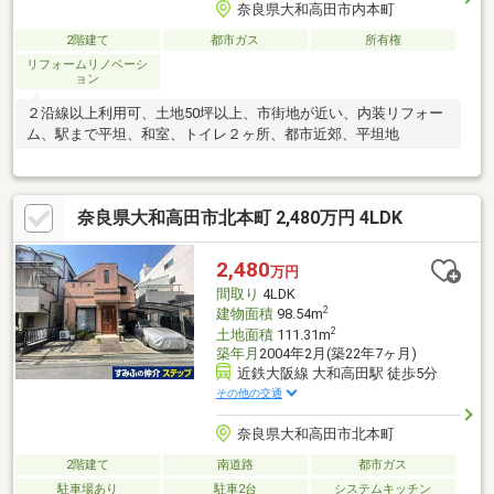
奈良県大和高田市内本町
2階建て
都市ガス
所有権
リフォームリノベーシ
ョン
２沿線以上利用可、土地50坪以上、市街地が近い、内装リフォー
ム、駅まで平坦、和室、トイレ２ヶ所、都市近郊、平坦地
奈良県大和高田市北本町 2,480万円 4LDK
2,480
万円
間取り
4LDK
2
建物面積
98.54m
2
土地面積
111.31m
築年月
2004年2月(築22年7ヶ月)
近鉄大阪線 大和高田駅 徒歩5分
その他の交通
奈良県大和高田市北本町
2階建て
南道路
都市ガス
駐車場あり
駐車2台
システムキッチン