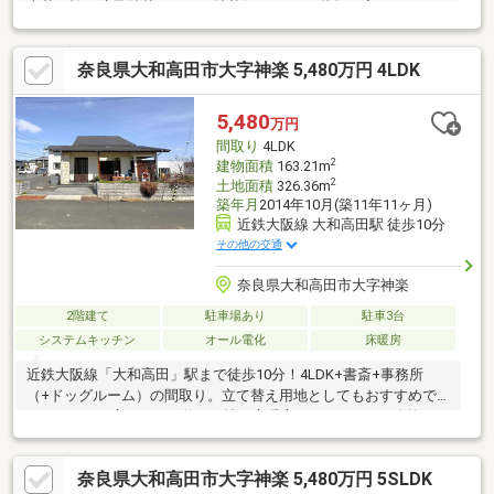
表替、襖・障子貼替、クロス貼替(キッチン・階段・廊下・トイ
レ)、キッチン床CF張替、トイレ壁べニア張替）・駐車スペース1
台あり、近隣月極駐車場有り▼周辺環境・エバグリーン神楽店ま
奈良県大和高田市大字神楽 5,480万円 4LDK
で約140m・大和高田郵便局まで約220m◆当社では、ネットで他
社様が広告している物件も同時に紹介・案内可能です。併せて内
覧を希望される際は、物件名を担当者までお申し付け下さい。
5,480
万円
間取り
4LDK
2
建物面積
163.21m
2
土地面積
326.36m
築年月
2014年10月(築11年11ヶ月)
近鉄大阪線 大和高田駅 徒歩10分
その他の交通
奈良県大和高田市大字神楽
2階建て
駐車場あり
駐車3台
システムキッチン
オール電化
床暖房
近鉄大阪線「大和高田」駅まで徒歩10分！4LDK+書斎+事務所
（+ドッグルーム）の間取り。立て替え用地としてもおすすめで
す！・LDKは広々とした約25.9帖・床暖房あり（LDK）・吹抜けあ
り（LD）・オール電化・1Fに事務所あり・駐車3台可・玄関横に
中庭あり・西側前面道路は幅員約12.0ｍ（県道）※南側は非道路
奈良県大和高田市大字神楽 5,480万円 5SLDK
ご質問等ございましたら、お気軽にお問い合わせください。〈教