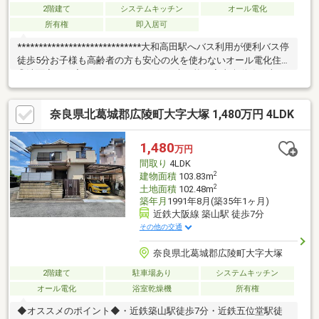
2階建て
システムキッチン
オール電化
所有権
即入居可
*****************************大和高田駅へバス利用が便利バス停
徒歩5分お子様も高齢者の方も安心の火を使わないオール電化住宅
◎洗面室へは廊下とキッチンから行き来可能な家事楽動線！南西
角地につき陽当り・風通り良好◎駐車2台可能◎カーポート有【リ
フォーム内容】全室クロス張替、1階床フロアタイル全面貼替、畳
奈良県北葛城郡広陵町大字大塚 1,480万円 4LDK
表替え洗面・浴室・トイレ・キッチン取替1階建具新調、ハウスク
リーニング※間取り：尺モジュール
1,480
万円
間取り
4LDK
2
建物面積
103.83m
2
土地面積
102.48m
築年月
1991年8月(築35年1ヶ月)
近鉄大阪線 築山駅 徒歩7分
その他の交通
奈良県北葛城郡広陵町大字大塚
2階建て
駐車場あり
システムキッチン
オール電化
浴室乾燥機
所有権
◆オススメのポイント◆・近鉄築山駅徒歩7分・近鉄五位堂駅徒