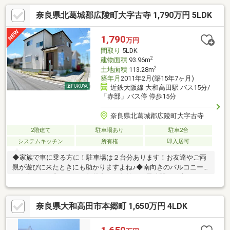
奈良県北葛城郡広陵町大字古寺 1,790万円 5LDK
1,790
万円
間取り
5LDK
2
建物面積
93.96m
2
土地面積
113.28m
築年月
2011年2月(築15年7ヶ月)
近鉄大阪線 大和高田駅 バス15分/
「赤部」バス停 停歩15分
奈良県北葛城郡広陵町大字古寺
2階建て
駐車場あり
駐車2台
システムキッチン
所有権
即入居可
◆家族で車に乗る方に！駐車場は２台分あります！お友達やご両
親が遊びに来たときにも助かりますよね♪◆南向きのバルコニー
で日当たりが良いです！午前中から午後まで長時間日が当たりま
す。洗濯物も乾きやすいです♪【リフォーム内容】洗面台新調、ハ
ウスクリーニング※駐車台数は車種による。※写真中の家具等の調
奈良県大和高田市本郷町 1,650万円 4LDK
度品は販売対象に含まれません。【物件の特徴】２階建、前道６
ｍ以上、２沿線以上利用可、システムキッチン、駐車２台可、即
引渡可、山が見える、内装リフォーム、南向き、陽当り良好、Ｌ