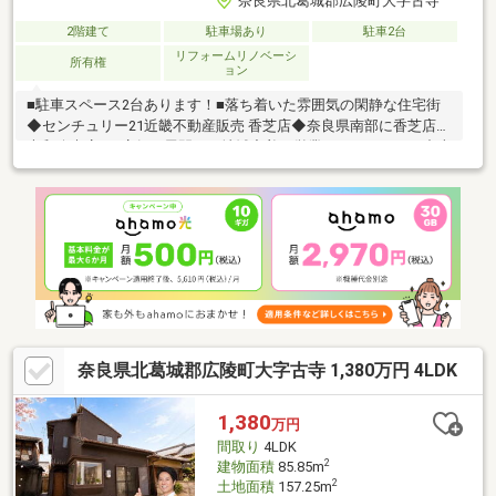
奈良県北葛城郡広陵町大字古寺
2階建て
駐車場あり
駐車2台
リフォームリノベーシ
所有権
ョン
■駐車スペース2台あります！■落ち着いた雰囲気の閑静な住宅街
◆センチュリー21近畿不動産販売 香芝店◆奈良県南部に香芝店・
大和八木店の2店舗を展開し、地域密着で営業しております。中古
戸建のご購入にあわせて、リフォームのご相談やお見積り、プラ
ンニングにも対応し、ご入居後の暮らしに合わせた住まいづくり
をサポートいたします。センチュリー21のネットワークと情報力
を活かし、ご購入後のアフターサービスまで安心して進めていた
だけるようサポートいたします。◆住まいづくりに関することな
ら何でもお気軽にご相談ください◆
奈良県北葛城郡広陵町大字古寺 1,380万円 4LDK
1,380
万円
間取り
4LDK
2
建物面積
85.85m
2
土地面積
157.25m