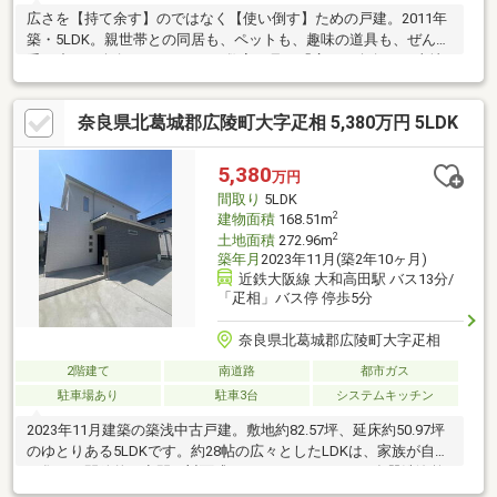
広さを【持て余す】のではなく【使い倒す】ための戸建。2011年
築・5LDK。親世帯との同居も、ペットも、趣味の道具も、ぜんぶ
受け止める余白があります。= 数字で見る「広さの余白」=■土地
442.6㎡（約133坪）／建物 198㎡（約60坪）■5LDK・トイレ2ヶ
所・全居室収納■駐車2台可（道路側の広い庭を活用すればさらに
奈良県北葛城郡広陵町大字疋相 5,380万円 5LDK
増設も可能）■母屋とは別に「納屋」＋「広い庭」付き※在宅ワー
ク・教室・アトリエ等、住まいを兼ねた用途のご相談も可能で
す。現地待ち合わせ、ご希望の日時で内覧可能です。ご希望の場
5,380
万円
合はお問い合わせいただければすぐに調整いたします。
間取り
5LDK
2
建物面積
168.51m
2
土地面積
272.96m
築年月
2023年11月(築2年10ヶ月)
近鉄大阪線 大和高田駅 バス13分/
「疋相」バス停 停歩5分
奈良県北葛城郡広陵町大字疋相
2階建て
南道路
都市ガス
駐車場あり
駐車3台
システムキッチン
2023年11月建築の築浅中古戸建。敷地約82.57坪、延床約50.97坪
のゆとりある5LDKです。約28帖の広々としたLDKは、家族が自然
と集まる開放的な空間。対面式システムキッチンには食器洗浄乾
燥機を備え、パントリーも設置されているため、日々の家事をス