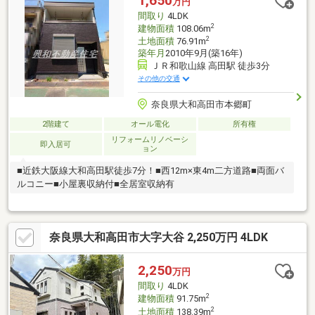
1,650
万円
ＤＫ１５畳以上、和室、対面式キッチン、トイレ２ヶ所、南面バ
間取り
4LDK
ルコニー、浴室に窓、通風良好、全居室６畳以上、平坦地
2
建物面積
108.06m
2
土地面積
76.91m
築年月
2010年9月(築16年)
ＪＲ和歌山線 高田駅 徒歩3分
その他の交通
奈良県大和高田市本郷町
2階建て
オール電化
所有権
リフォームリノベーシ
即入居可
ョン
■近鉄大阪線大和高田駅徒歩7分！■西12m×東4m二方道路■両面バ
ルコニー■小屋裏収納付■全居室収納有
奈良県大和高田市大字大谷 2,250万円 4LDK
2,250
万円
間取り
4LDK
2
建物面積
91.75m
2
土地面積
138.39m