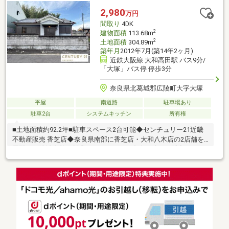
建、山が見える、駐車３台以上可、２沿線以上利用可、土地50坪
2,980
万円
以上、内外装リフォーム、内装リフォーム、システムキッチン、
間取り
4DK
ＬＤＫ１５畳以上、シャワー付洗面化粧台
2
建物面積
113.68m
2
土地面積
304.89m
築年月
2012年7月(築14年2ヶ月)
近鉄大阪線 大和高田駅 バス9分/
「大塚」バス停 停歩3分
奈良県北葛城郡広陵町大字大塚
平屋
南道路
駐車場あり
駐車2台
システムキッチン
所有権
■土地面積約92.2坪■駐車スペース2台可能◆センチュリー21近畿
不動産販売 香芝店◆奈良県南部に香芝店・大和八木店の2店舗を
展開し、地域密着で営業しております。中古戸建のご購入にあわ
せて、リフォームのご相談やお見積り、プランニングにも対応
し、ご入居後の暮らしに合わせた住まいづくりをサポートいたし
ます。センチュリー21のネットワークと情報力を活かし、ご購入
後のアフターサービスまで安心して進めていただけるようサポー
トいたします。◆住まいづくりに関することなら何でもお気軽に
ご相談ください◆