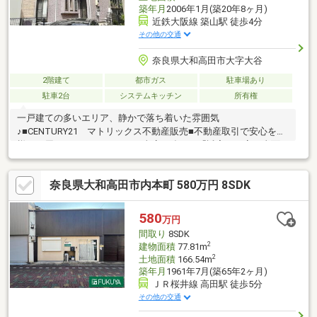
築年月
2006年1月(築20年8ヶ月)
近鉄大阪線 築山駅 徒歩4分
その他の交通
奈良県大和高田市大字大谷
2階建て
都市ガス
駐車場あり
駐車2台
システムキッチン
所有権
一戸建ての多いエリア、静かで落ち着いた雰囲気
♪■CENTURY21 マトリックス不動産販売■不動産取引で安心を皆
様にお届けさせて頂きます。■当店の強みは「誠実・丁寧・真面
目」■ご購入の流れからリフォーム工事まで全てお任せ下さい。■
物件探しの注意点等、良い事だけでなく懸念点までしっかりとお
奈良県大和高田市内本町 580万円 8SDK
知らせしております。■お得な金利のご提案（融資中・返済相
談・女性単身・派遣社員・非正規雇用の方でも相談可能です。）
■住宅に関するご相談からご購入後のアフターフォローまで、一
580
万円
人の担当者が行います。■お気軽にご相談ください！♪♪お問合せ
間取り
8SDK
お待ちしております♪♪
2
建物面積
77.81m
2
土地面積
166.54m
築年月
1961年7月(築65年2ヶ月)
ＪＲ桜井線 高田駅 徒歩5分
その他の交通