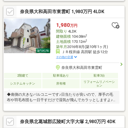
学校まで約645ｍ ▼当社では、ネットで他社様が広告している物
件も同時に紹介・案内可能です。 併せて内覧を希望される際は、
奈良県大和高田市東雲町 1,980万円 4LDK
物件名を担当者までお申し付け下さい。
1,980
万円
間取り
4LDK
2
建物面積
104.08m
2
土地面積
170.12m
築年月
2016年8月(築10年1ヶ月)
ＪＲ桜井線 高田駅 徒歩12分
その他の交通
奈良県大和高田市東雲町
2階建て
駐車場あり
駐車3台
リフォームリノベーシ
システムキッチン
所有権
ョン
◆南側の大きなバルコニーです♪日当たりが良いので、厚手の毛
布や羽毛布団も一日干すだけで湿気が飛んでカラッとしますよ♪ガ
ーデニングをするのも良いですね♪◆和歌山線・近鉄大阪線の２
沿線利用可！通勤・通学に便利です！◆家族で車に乗る方に！駐
車場は３台分あります！【リフォーム内容】全室クロス張替、洗
奈良県北葛城郡広陵町大字大塚 2,980万円 4DK
面入替、畳表替、襖・障子貼替、バルコニー防水工事※駐車台数
は車種による【物件の特徴】陽当り良好、南向き、和室、２階