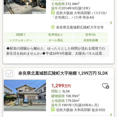
2
土地面積
212.44m
築年月
2014年9月(築12年)
近鉄大阪線 大和高田駅 バス21分/
「古寺南口」バス停 停歩4分
奈良県北葛城郡広陵町大字古寺
2階建て
駐車場あり
駐車3台
システムキッチン
オール電化
浴室乾燥機
◆駅前の喧騒から離れた、ゆったりとした時間が流れる環境での
新生活を始めませんか♪◆平成26年9月建築、太陽光パネル設置の
オール電化住宅で、家計にエコな設計です♪◆全居室が南向き採
光・6帖以上の4LDKです。各居室収納でご家族それぞれがプライ
ベート空間を有効活用いただけます♪◆敷地南側は田園風景が広
奈良県北葛城郡広陵町大字南郷 1,299万円 5LDK
がり、高層建築物はございません。ゆったりとした時間をお過ご
しいただけます♪◆駐車3台可能、ハイルーフ車も駐車可能です(車
種による)♪◆南向きバルコニー・ウッドデッキ付きの南庭は陽光
1,299
万円
が差し込みます。夏の休日はプール等良いですね♪室内詳細など詳
間取り
5LDK
しくは担当までお気軽に問い合わせくださいませ♪
2
建物面積
106.95m
2
土地面積
179.02m
築年月
1991年1月(築35年8ヶ月)
近鉄大阪線 大和高田駅 徒歩30分