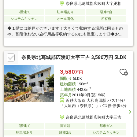
奈良県北葛城郡広陵町大字疋相
2階建て
駐車場あり
駐車2台
システムキッチン
オール電化
所有権
◆１階には納戸がございます！大きくて収納する場所に困るもの
や、普段使わない旅行用品等収納するのにも重宝します◎◆お料
理好きに嬉しいシステムキッチンで、快適にお料理ができますね
♪◆ＬＤＫは約１９．５帖ありますので、広々とした間取です！
２面採光のため明るい日差しがさしこみますね♪◆床下収納があ
奈良県北葛城郡広陵町大字三吉 3,580万円 5LDK
りますので生活感が出てしまうような日用品のストックの収納に
活躍します！※駐車台数は車種による【物件の特徴】２沿線以上
利用可、陽当り良好、和室、２階建、通風良好、駐車２台可、Ｌ
3,580
万円
ＤＫ１８畳以上、山が見える、南向き、システムキッチン、整形
間取り
5LDK
地、対面式キッチン、トイレ２ヶ所、床下収納、浴室に窓
2
建物面積
198m
2
土地面積
442.6m
築年月
2011年9月(築15年)
近鉄大阪線 大和高田駅 バス14分/
「大垣内（奈良県）」バス停 停歩4分
奈良県北葛城郡広陵町大字三吉
2階建て
南道路
都市ガス
駐車場あり
駐車2台
システムキッチン