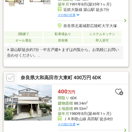
築年月
1991年8月(築35年1ヶ月)
近鉄大阪線 築山駅 徒歩7分
その他の交通
奈良県北葛城郡広陵町大字大塚
2階建て
駐車場あり
システムキッチン
オール電化
所有権
即入居可
※ 築山駅徒歩約7分・中古戸建※ まずは内覧から。お気軽にお問い
合わせください。
■━━━━━━━━━━━━━━━━━━━━━━━━━━━━■
月々の返済額４０，９９２円～ ≪家賃より安く購入可能≫※変
動優遇金利0.875％、35年返済、自己資金0円、借入1480万円の場
奈良県大和高田市大東町 400万円 6DK
合■頭金０円でも購入可 ■ボーナス返済なし当社提携銀行にて住
宅ローン金利が大幅優遇受けられます■掲載されていない物件も
多数ございます。お家探しは住宅情報量豊富なセンチュリー２１
400
万円
関西不動産販売にお任せ下さい！まずは「0745-44-8681」まで、
間取り
6DK
お気軽にお電話下さい。
2
建物面積
88.34m
2
土地面積
89.53m
築年月
1980年8月(築46年1ヶ月)
ＪＲ和歌山線 高田駅 徒歩8分
その他の交通