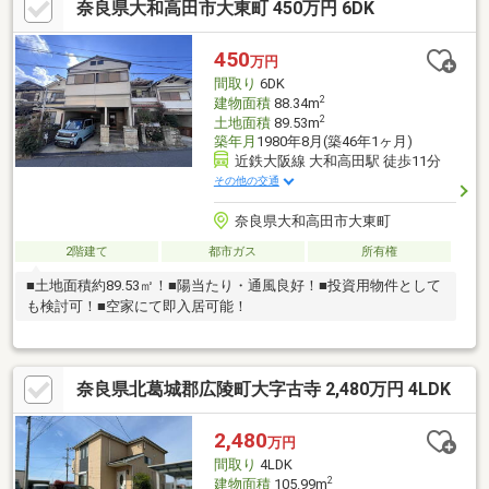
奈良県大和高田市大東町 450万円 6DK
ナーが資金計画をサポート！２．買い替えなどにも対応できる売
却専門チームあり！３．たくさんの銀行と繋がりがあるため、最
も低金利になるように審査が可能！弊社は専門家同士が連携をと
450
万円
っているため、より多くの知見がございます。お気軽にお問合せ
間取り
6DK
ください！
2
建物面積
88.34m
2
土地面積
89.53m
築年月
1980年8月(築46年1ヶ月)
近鉄大阪線 大和高田駅 徒歩11分
その他の交通
奈良県大和高田市大東町
2階建て
都市ガス
所有権
■土地面積約89.53㎡！■陽当たり・通風良好！■投資用物件として
も検討可！■空家にて即入居可能！
奈良県北葛城郡広陵町大字古寺 2,480万円 4LDK
2,480
万円
間取り
4LDK
2
建物面積
105.99m