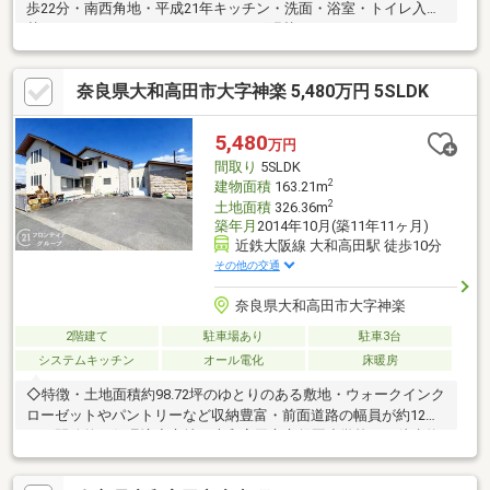
歩22分・南西角地・平成21年キッチン・洗面・浴室・トイレ入
替 ＬＤＫフローリング張替 クロス
全面貼替 洋室フローリング張替・令和6年電動シャ
ッター設置■■■お問合せはお気軽にどうぞ！！■■■
奈良県大和高田市大字神楽 5,480万円 5SLDK
5,480
万円
間取り
5SLDK
2
建物面積
163.21m
2
土地面積
326.36m
築年月
2014年10月(築11年11ヶ月)
近鉄大阪線 大和高田駅 徒歩10分
その他の交通
奈良県大和高田市大字神楽
2階建て
駐車場あり
駐車3台
システムキッチン
オール電化
床暖房
◇特徴・土地面積約98.72坪のゆとりのある敷地・ウォークインク
ローゼットやパントリーなど収納豊富・前面道路の幅員が約12m
あり開放的な住環境◇立地・大和高田市立磐園小学校まで徒歩約
17分・大和高田市立高田西中学校まで徒歩約28分◆◇弊社が選ば
れる理由◆◇１．お金の扱い方のプロ、ファイナンシャルプラン