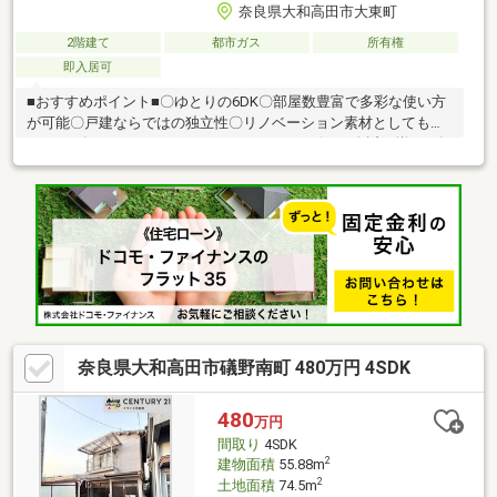
奈良県大和高田市大東町
2階建て
都市ガス
所有権
即入居可
■おすすめポイント■〇ゆとりの6DK〇部屋数豊富で多彩な使い方
が可能〇戸建ならではの独立性〇リノベーション素材としてもお
すすめ♪〇スーパーやドラッグストア、コンビニが身近に揃い、毎
日のお買い物も快適。〇教育施設や公園が点在し、子育て世帯に
も暮らしやすい住環境。多様化する住まいのお悩みを当社へお気
軽にご相談下さい。地域密着の住まい探しを応援する【ウエマチ
プラス】
奈良県大和高田市礒野南町 480万円 4SDK
480
万円
間取り
4SDK
2
建物面積
55.88m
2
土地面積
74.5m