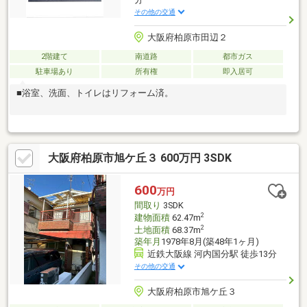
その他の交通
大阪府柏原市田辺２
2階建て
南道路
都市ガス
駐車場あり
所有権
即入居可
■浴室、洗面、トイレはリフォーム済。
大阪府柏原市旭ケ丘３ 600万円 3SDK
600
万円
間取り
3SDK
2
建物面積
62.47m
2
土地面積
68.37m
築年月
1978年8月(築48年1ヶ月)
近鉄大阪線 河内国分駅 徒歩13分
その他の交通
大阪府柏原市旭ケ丘３