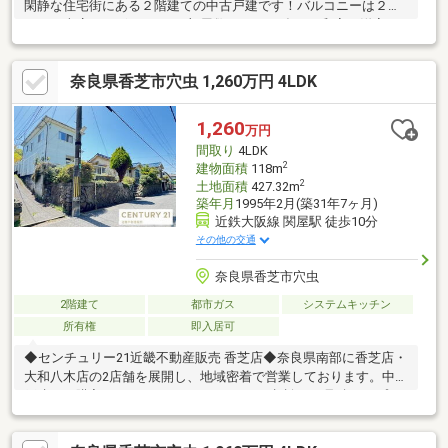
閑静な住宅街にある２階建ての中古戸建です！バルコニーは２面
あり、車庫もございます♪お部屋数も５DKと多く、和室と洋室ど
ちらのお部屋もございます♪最寄りの近鉄大阪線「大阪教育大前」
駅までは徒歩１０分となっております！近くには図書館やコンビ
奈良県香芝市穴虫 1,260万円 4LDK
ニ、教育施設等があります。「河内国分」駅前にはスーパーマー
ケットライフもあり１００円均一も入っていますのでとても便利
♪・柏原市立国分小学校・柏原市立国分中学校。・☆・。・
1,260
万円
☆・。・☆・。・☆・。・☆・。・☆・。
間取り
4LDK
2
建物面積
118m
2
土地面積
427.32m
築年月
1995年2月(築31年7ヶ月)
近鉄大阪線 関屋駅 徒歩10分
その他の交通
奈良県香芝市穴虫
2階建て
都市ガス
システムキッチン
所有権
即入居可
◆センチュリー21近畿不動産販売 香芝店◆奈良県南部に香芝店・
大和八木店の2店舗を展開し、地域密着で営業しております。中古
戸建のご購入にあわせて、リフォームのご相談やお見積り、プラ
ンニングにも対応し、ご入居後の暮らしに合わせた住まいづくり
をサポートいたします。センチュリー21のネットワークと情報力