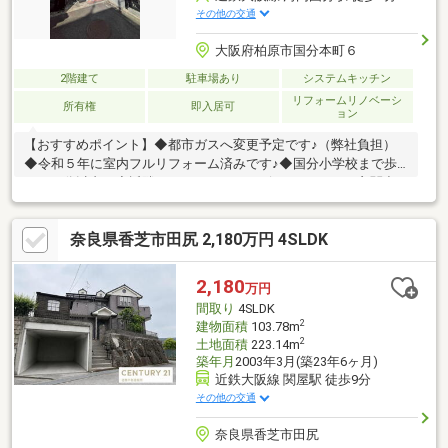
その他の交通
大阪府柏原市国分本町６
2階建て
駐車場あり
システムキッチン
リフォームリノベーシ
所有権
即入居可
ョン
【おすすめポイント】◆都市ガスへ変更予定です♪（弊社負担）
◆令和５年に室内フルリフォーム済みです♪◆国分小学校まで歩
いて１分以内！◆近隣にスーパー、コンビニがあります♪玄関出
ると小学校が見えるので、通学安心♪【当社について】・大阪市内
／守口市／寝屋川市／枚方市エリアを主に取り扱っておりま
奈良県香芝市田尻 2,180万円 4SLDK
す。・その他エリアもお取り扱い可能ですのでお気軽にご相談下
さい♪・お客様のライフスタイルに合わせた接客が得意です♪・お
電話以外にも、メール、SMS、LINEなど柔軟にご対応いたしま
2,180
万円
す！・ご不安点ゼロを目標に接客を心掛けています！・気さくで
間取り
4SLDK
とっても話しやすいスタッフが揃っていますので、初めて
2
建物面積
103.78m
2
土地面積
223.14m
築年月
2003年3月(築23年6ヶ月)
近鉄大阪線 関屋駅 徒歩9分
その他の交通
奈良県香芝市田尻