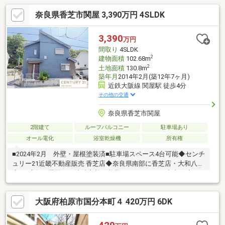
奈良県香芝市関屋 3,390万円 4SLDK
3,390
万円
間取り
4SLDK
2
建物面積
102.68m
2
土地面積
130.8m
築年月
2014年2月(築12年7ヶ月)
近鉄大阪線 関屋駅 徒歩4分
その他の交通
奈良県香芝市関屋
2階建て
ルーフバルコニー
駐車場あり
オール電化
浴室乾燥機
所有権
■2024年2月 外壁・屋根塗装済■駐車場スペース4台可能◆センチ
ュリー21近畿不動産販売 香芝店◆奈良県南部に香芝店・大和八木
店の2店舗を展開し、地域密着で営業しております。中古戸建のご
購入にあわせて、リフォームのご相談やお見積り、プランニング
にも対応し、ご入居後の暮らしに合わせた住まいづくりをサポー
大阪府柏原市国分本町４ 420万円 6DK
トいたします。センチュリー21のネットワークと情報力を活か
し、ご購入後のアフターサービスまで安心して進めていただける
ようサポートいたします。◆住まいづくりに関することなら何で