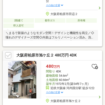
分
その他の交通
大阪府柏原市田辺２
2階建て
都市ガス
所有権
即入居可
＼まるで新築のようなモダン空間！デザインと機能性を両立／◇
憧れのデザイナーズ空間◇内装はフルリノベーション済み。洗練
されたデザインに囲まれて、毎日が特別になる暮らしをお届けし
ます！◇快適なリビングを演出◇天井にはシーリングファン、エ
アコンも初期装備！1年を通して快適な室温と心地よい風を感じら
大阪府柏原市旭ケ丘２ 480万円 4DK
れます。◇ペットとの幸せな暮らし◇猫ちゃんに嬉しい「キャッ
トウォーク」付き！大切な家族の一員と一緒に、とびきり楽しい
毎日を過ごせます。◇月々の負担を最小限に◇月々2万円台から
480
万円
の支払いで、住まいが手に入る(例：金利0.9%・35年ローンの場
間取り
4DK
合)無理のない資金計画で夢を叶えられます！
2
建物面積
54.6m
2
土地面積
60.66m
築年月
1972年2月(築54年7ヶ月)
近鉄大阪線 河内国分駅 徒歩12分
その他の交通
大阪府柏原市旭ケ丘２