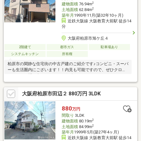
2
建物面積
76.94m
2
土地面積
62.84m
築年月
1993年11月(築32年10ヶ月)
近鉄大阪線 大阪教育大前駅 徒歩14
分
大阪府柏原市旭ケ丘４
2階建て
都市ガス
駐車場あり
システムキッチン
所有権
柏原市の閑静な住宅街の中古戸建のご紹介です♪コンビニ・スーパ
ーも生活圏内にございます！！内見も可能ですので、ぜひクロワ
ールまでお問い合わせください☆彡
大阪府柏原市田辺２ 880万円 3LDK
880
万円
間取り
3LDK
2
建物面積
80.19m
2
土地面積
84.99m
築年月
1999年5月(築27年4ヶ月)
近鉄大阪線 大阪教育大前駅 徒歩14