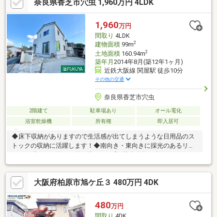
奈良県香芝市穴虫 1,960万円 4LDK
を活かし、ご購入後のアフターサービスまで安心して進めていた
だけるようサポートいたします。◆住まいづくりに関することな
ら何でもお気軽にご相談ください◆
1,960
万円
間取り
4LDK
2
建物面積
99m
2
土地面積
160.94m
築年月
2014年8月(築12年1ヶ月)
近鉄大阪線 関屋駅 徒歩10分
その他の交通
奈良県香芝市穴虫
2階建て
駐車場あり
オール電化
浴室乾燥機
所有権
即入居可
◆床下収納がありますので生活感が出てしまうような日用品のス
トックの収納に活躍します！◆南向き・東向きに採光のあるリビ
ングは明るい日差しが差し込みます◎※駐車台数は車種による。※
写真中の家具等の調度品は販売対象に含まれません。【物件の特
徴】山が見える、２階建、陽当り良好、トイレ２ヶ所、通風良
大阪府柏原市旭ケ丘３ 480万円 4DK
好、太陽光発電システム、即引渡可、浴室乾燥機、南側道路面
す、角地、庭、オートバス、温水洗浄便座、床下収納、浴室に
窓、ＴＶモニタ付インターホン、緑豊かな住宅地、前面棟無、眺
480
万円
望良好、平坦地、周辺交通量少なめ、オール電化
間取り
4DK