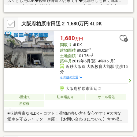
広々としたLDK◆軽量鉄骨造のお家です◆見晴らしも良く眺望良
好です♪◆各居室6帖以上のゆとりのあるお部屋です◆1階和室に
は掘りごたつがございます。◆2階には納戸も有り、収納充実で
す。
大阪府柏原市田辺２ 1,680万円 4LDK
1,680
万円
間取り
4LDK
2
建物面積
89.02m
2
土地面積
101.75m
築年月
2012年6月(築14年3ヶ月)
近鉄大阪線 大阪教育大前駅 徒歩15
分
その他の交通
大阪府柏原市田辺２
2階建て
駐車場あり
オール電化
所有権
■収納豊富な4LDK＋ロフト！荷物の多い方も安心です！■大切な
愛車を守るシャッター車庫！【お問い合わせについて】☆☆掲載
していない物件でもご紹介可能です！☆☆気になる物件をまとめ
てご案内します！新築＆リフォームのご相談も承ります！◎資料
請求、メールでのお問い合わせは24時間受付中♪◎18時以降のご