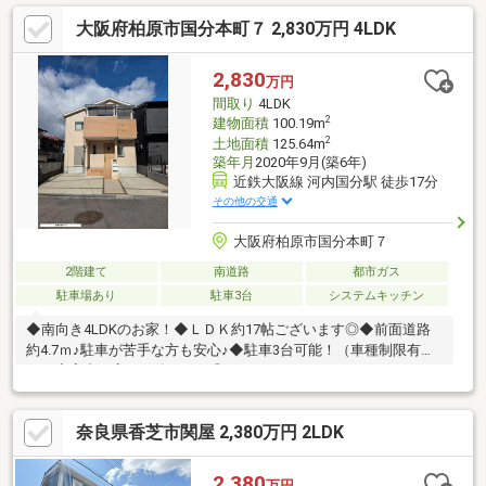
お客様第一主義の『エステートランナー』にお問い合わせくださ
大阪府柏原市国分本町７ 2,830万円 4LDK
い♪
2,830
万円
間取り
4LDK
2
建物面積
100.19m
2
土地面積
125.64m
築年月
2020年9月(築6年)
近鉄大阪線 河内国分駅 徒歩17分
その他の交通
大阪府柏原市国分本町７
2階建て
南道路
都市ガス
駐車場あり
駐車3台
システムキッチン
◆南向き4LDKのお家！◆ＬＤＫ約17帖ございます◎◆前面道路
約4.7ｍ♪駐車が苦手な方も安心♪◆駐車3台可能！（車種制限有
り）◆室内丁寧にお使いです◎
奈良県香芝市関屋 2,380万円 2LDK
2,380
万円