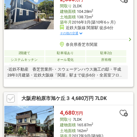
間取り
2LDK
2
建物面積
104.28m
2
土地面積
138.72m
築年月
2016年3月(築10年6ヶ月)
近鉄大阪線 関屋駅 徒歩6分
その他の交通
奈良県香芝市関屋
2階建て
駐車場あり
駐車2台
システムキッチン
オール電化
所有権
-近鉄不動産 香芝営業所-・スウェーデンハウス施工の邸・平成
28年3月建築・近鉄大阪線「関屋」駅まで徒歩6分・全居室フロー
リング・2階洋室約10.7帖は分割することで2部屋に分割可能！・
駐車2台分可能(車両制限有)・ウォークインクローゼット有 ・
LDK20帖以上あり、広々としています。※本物件は敷地の一部が土
大阪府柏原市旭ケ丘３ 4,680万円 7LDK
砂災害警戒区域に位置しています。現地見学会（事前に必ずお問
い合わせください）日程／公開中■□■空家につき、お気軽にご覧
いただけます■□■本物件のご不明点・ご質問は近鉄不動産の柳原
4,680
万円
(やなぎはら)までお問い合わせください。担当直通:080-7376-2808
間取り
7LDK
2
建物面積
165.87m
2
土地面積
162m
築年月
2017年9月(築9年)