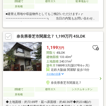
2階建て
都市ガス
駐車場あり
所有権
■建替え用地や収益物件としてもご検討いただけます♪┏
――――――――――――――――― ┓ 当日の内覧もお問い合わせく
ださい♪ ┗ ――――――――――――――――― ┛MIMAは、物件をご
紹介するだけでなく、資金計画や物件選びのコツなど、賢い家の
買い方をお伝えしますので初めての住宅購入の方でも安心♪また、
奈良県香芝市関屋北７ 1,199万円 4SLDK
中古＋リノベーションはどこよりも得意としております！「何か
ら始めればよいかわからない」「物件の選び方がわからない」
「住宅ローンのことを知りたい」など住宅購入に関するお悩み
1,199
万円
は、お気軽にご相談ください♪
間取り
4SLDK
2
建物面積
133.43m
2
土地面積
240.31m
築年月
1989年3月(築37年6ヶ月)
近鉄大阪線 関屋駅 徒歩15分
その他の交通
奈良県香芝市関屋北７
2階建て
都市ガス
システムキッチン
所有権
◆土地面積：約72.69坪・延べ床面積：約40.36坪◆約23.6帖の