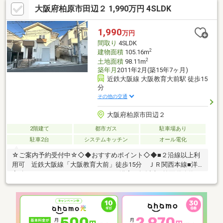
大阪府柏原市田辺２ 1,990万円 4SLDK
見学ご相談・オンライン対応も可能♪詳細資料のご請求・物件見学
のご依頼はお気軽にお問い合わせください！【住宅ローン相談会
開催中】初めてでご不安な方、各借入限度額を知りたい方資金・
1,990
万円
支払い計画を立てたい方、住み替えをお考えの方無料相談受付中
間取り
4SLDK
です♪是非お気軽にお電話ください！
2
建物面積
105.16m
2
土地面積
98.11m
築年月
2011年2月(築15年7ヶ月)
近鉄大阪線 大阪教育大前駅 徒歩15
分
その他の交通
大阪府柏原市田辺２
2階建て
都市ガス
駐車場あり
駐車2台
システムキッチン
オール電化
☆ご案内予約受付中☆◇◆おすすめポイント◇◆■２沿線以上利
用可 近鉄大阪線「大阪教育大前」徒歩15分 ＪＲ関西本線■洋
室続きのウォークインクローゼット■浴室１坪以上■前面道路約
5.7Mあり、駐車も楽々■リビング横に客間としても使える和室あ
り■オール電化■南向きバルコニーで日当たり良好■公園が多く、
自然豊かな立地～周辺環境～セブン-イレブン 柏原田辺店徒歩１０
分スーパーマルヒ国分店徒歩１５分※設備修補を含む売主の契約
不適合責任免責※図面と現況が異なる場合は現況優先とします※掲