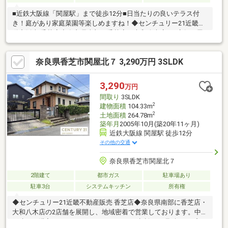
■近鉄大阪線「関屋駅」まで徒歩12分■日当たりの良いテラス付
き！庭があり家庭菜園等楽しめますね！◆センチュリー21近畿不
動産販売 香芝店◆奈良県南部に香芝店・大和八木店の2店舗を展
開し、地域密着で営業しております。中古戸建のご購入にあわせ
て、リフォームのご相談やお見積り、プランニングにも対応し、
奈良県香芝市関屋北７ 3,290万円 3SLDK
ご入居後の暮らしに合わせた住まいづくりをサポートいたしま
す。センチュリー21のネットワークと情報力を活かし、ご購入後
のアフターサービスまで安心して進めていただけるようサポート
3,290
万円
いたします。◆住まいづくりに関することなら何でもお気軽にご
間取り
3SLDK
相談ください◆
2
建物面積
104.33m
2
土地面積
264.78m
築年月
2005年10月(築20年11ヶ月)
近鉄大阪線 関屋駅 徒歩12分
その他の交通
奈良県香芝市関屋北７
2階建て
都市ガス
駐車場あり
駐車3台
システムキッチン
所有権
◆センチュリー21近畿不動産販売 香芝店◆奈良県南部に香芝店・
大和八木店の2店舗を展開し、地域密着で営業しております。中古
戸建のご購入にあわせて、リフォームのご相談やお見積り、プラ