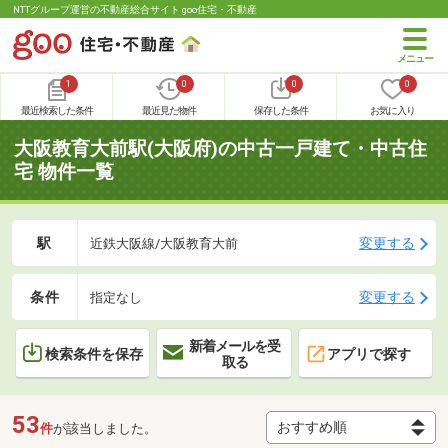
NTTグループ運営の不動産総合サイト goo住宅・不動産
1
0
0
0
最近検索した条件
最近見た物件
保存した条件
お気に入り
大阪教育大前駅(大阪府)の中古一戸建て・中古住
宅 物件一覧
駅
変更する
近鉄大阪線/大阪教育大前
条件
変更する
指定なし
新着メールを受
検索条件を保存
アプリで探す
取る
53
件
が該当しました。