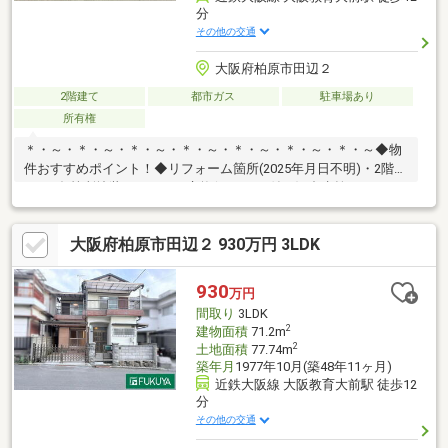
分
その他の交通
大阪府柏原市田辺２
2階建て
都市ガス
駐車場あり
所有権
＊・～・＊・～・＊・～・＊・～・＊・～・＊・～・＊・～◆物
件おすすめポイント！◆リフォーム箇所(2025年月日不明)・2階ベ
ランダ2箇所塗装・キッチン交換(シャワー付き混合水栓/3つ口ガ
スコンロ/パントリー可動棚/コンセント設置)・温水洗浄便座付ト
イレ交換・洗面化粧台交換・エコジョーズ設置・浴室改修工事(壁
大阪府柏原市田辺２ 930万円 3LDK
パネル・バスフロア施工)・クロス張替 他是非一度お問い合わせ
ください！ハウスフリーダムは【東証スタンダード上場企業】で
す。不動産購入や住宅ローンについては、ハウスフリーダムにお
930
万円
任せ下さい。（ご来店の際は、店舗前に大型駐車場を完備してお
間取り
3LDK
ります！）
2
建物面積
71.2m
2
土地面積
77.74m
築年月
1977年10月(築48年11ヶ月)
近鉄大阪線 大阪教育大前駅 徒歩12
分
その他の交通