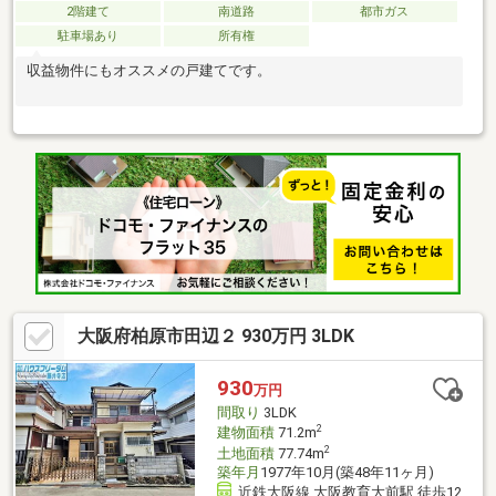
2階建て
南道路
都市ガス
駐車場あり
所有権
収益物件にもオススメの戸建てです。
大阪府柏原市田辺２ 930万円 3LDK
930
万円
間取り
3LDK
2
建物面積
71.2m
2
土地面積
77.74m
築年月
1977年10月(築48年11ヶ月)
近鉄大阪線 大阪教育大前駅 徒歩12