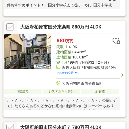
件おすすめポイント！・国分小学校まで徒歩10分、国分中学校ま
で徒歩6分です♪低学年のお子さんも楽々通えて安心ですね！・閑
静な住宅街なのでゆったりと落ち着いた空間でお過ごしいただけ
ますよ♪・ハウスフリーダムではリフォームのご相談も承っており
大阪府柏原市国分東条町 880万円 4LDK
ます！ お客様の好みやご要望に合わせたリフォームプランを作
成いたします！是非一度お問い合わせください♪ハウスフリーダム
は【東証スタンダード上場企業】です。不動産購入や住宅ローン
880
万円
については、ハウスフリーダムにお任せ下さい。（ご来店の際
間取り
4LDK
は、店舗前に大型駐車場を完備しております！）
2
建物面積
84.45m
2
土地面積
100.01m
築年月
1994年7月(築32年2ヶ月)
近鉄大阪線 河内国分駅 徒歩19分
その他の交通
大阪府柏原市国分東条町
2階建て
システムキッチン
所有権
。・☆・。・☆・。・☆・。・☆・。・☆・。・☆・。公園が近
くにたくさんあるのどかな住宅地♪徒歩圏内にはスーパーもありま
すよ♪各お部屋には押し入れ収納もあります！駐車場にはカーポー
ト付で雨の日も安心♪学校・柏原市立国分小学校まで徒歩１３分・
柏原市国分中学校まで徒歩７分。・☆・。・☆・。・☆・。・
大阪府柏原市国分本町７ 780万円 4LDK
☆・。・☆・。・☆・。