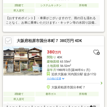
2階建て
システムキッチン
所有権
即入居可
【おすすめポイント】・車庫がございますので、雨の日も濡れる
ことなく、お車に乗車いただけます♪・キッチン等の水回り設備全
て開口がございますので、換気もスムーズに行えます♪・各部屋に
収納有、2階洋室横には納戸もあり、季節物や趣味の物の整理も安
心です！・玄関横の和室は、寝室や来客用のお部屋、お子様の遊
大阪府柏原市国分本町７ 380万円 4DK
び場等、様々な用途としてご利用可能です♪【周辺施設】・柏原市
立旭ケ丘小学校まで460ｍ（徒歩6分）・食品館アプロ国分店まで
940ｍ（徒歩12分）・柏原旭ヶ丘郵便局まで480ｍ（徒歩6分）・
380
万円
柏原市立国分図書館まで920ｍ（徒歩12分）・旭丘まぶね保育園
間取り
4DK
まで940ｍ（徒歩12分）
2
建物面積
63.55m
2
土地面積
56.52m
築年月
1980年3月(築46年6ヶ月)
近鉄大阪線 河内国分駅 徒歩17分
その他の交通
大阪府柏原市国分本町７
2階建て
都市ガス
所有権
即入居可
＊・～・＊・～・＊・～・＊・～・＊・～・＊・～・＊・～◆物