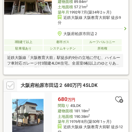
2
建物面積
89.84m
2
土地面積
57.21m
築年月
1992年7月(築34年2ヶ月)
近鉄大阪線 大阪教育大前駅 徒歩9
分
大阪府柏原市田辺２
3階建て以上
都市ガス
ルーフバルコニー
駐車場あり
システムキッチン
所有権
近鉄大阪線「大阪教育大前」駅徒歩約9分の立地に佇む、ハイルー
フ車対応ガレージ付3階建4LDK住宅。全居室6帖以上のゆとりある
間取りに加え、屋根裏収納や床下収納など収納力も魅力です。3階
には広々としたルーフバルコニーを備え、開放感のある住空間を
実現。閑静な住宅街に位置しながら、コンビニ・公園・病院など
大阪府柏原市田辺２ 680万円 4SLDK
生活施設も徒歩圏内に揃います。現況空家につき即時引渡し可
能。そのまま居住用としてはもちろん、リノベーションベースと
してもおすすめの物件です。
680
万円
間取り
4SLDK
2
建物面積
181.18m
2
土地面積
190.38m
築年月
1976年8月(築50年1ヶ月)
近鉄大阪線 大阪教育大前駅 徒歩12
分