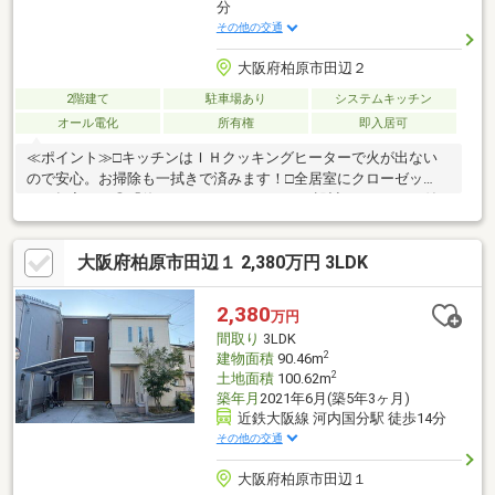
分
その他の交通
大阪府柏原市田辺２
2階建て
駐車場あり
システムキッチン
オール電化
所有権
即入居可
≪ポイント≫□キッチンはＩＨクッキングヒーターで火が出ない
ので安心。お掃除も一拭きで済みます！□全居室にクローゼッ
ト、押入あり◎「使うところにしまえる」を設計。□シャワー付
き洗面台で忙しい朝の支度もスムーズに進められます♪≪周辺環境
≫スーパーマルヒ国分店：徒歩15分（1171ｍ）セブンイレブン柏
大阪府柏原市田辺１ 2,380万円 3LDK
原田辺店：徒歩10分（747ｍ）
2,380
万円
間取り
3LDK
2
建物面積
90.46m
2
土地面積
100.62m
築年月
2021年6月(築5年3ヶ月)
近鉄大阪線 河内国分駅 徒歩14分
その他の交通
大阪府柏原市田辺１