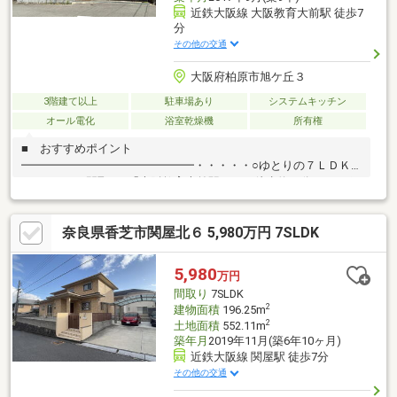
近鉄大阪線 大阪教育大前駅 徒歩7
分
その他の交通
大阪府柏原市旭ケ丘３
3階建て以上
駐車場あり
システムキッチン
オール電化
浴室乾燥機
所有権
■ おすすめポイント
━━━━━━━━━━━━━━━・・・・・○ゆとりの７ＬＤＫ
+３ＷＩＣの間取り○「大阪教育大前駅」へ、徒歩約７分○カーポ
ートあり○土地面積は、約４９坪○建物面積は、約５０坪○オール
電化住宅○複層ガラスの採用○全館床暖房、全館換気システムあり
奈良県香芝市関屋北６ 5,980万円 7SLDK
■詳細情報をお求めの方は、下記の「資料請求する（無料）」を
クリックして下さい。■担当者・中村直通（０９０－９９８３－
１０６８）へ、お掛け頂いても結構です。■ラインへ頂いても結
5,980
万円
構です。（ＩＤ／hiroshi0715.n）
間取り
7SLDK
2
建物面積
196.25m
2
土地面積
552.11m
築年月
2019年11月(築6年10ヶ月)
近鉄大阪線 関屋駅 徒歩7分
その他の交通