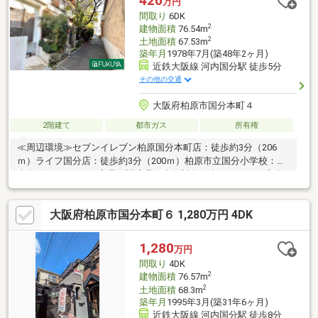
420
万円
もお気軽にご相談ください◆
間取り
6DK
2
建物面積
76.54m
2
土地面積
67.53m
築年月
1978年7月(築48年2ヶ月)
近鉄大阪線 河内国分駅 徒歩5分
その他の交通
大阪府柏原市国分本町４
2階建て
都市ガス
所有権
≪周辺環境≫セブンイレブン柏原国分本町店：徒歩約3分（206
ｍ）ライフ国分店：徒歩約3分（200ｍ）柏原市立国分小学校：徒
歩約4分（246ｍ）※家具・調度品は売買対象に含まれません◆当
物件のお問い合わせは、FUKUYA八尾店までお願い致します◆Ｆ
ＵＫＵＹＡ八尾店はアリオ南東側フコク生命ビルの１階です。お
大阪府柏原市国分本町６ 1,280万円 4DK
電話、メール、ご来店随時受付中です。これから売り出し予定の
情報も豊富にございますのでまずはご希望条件をお聞かせくださ
い。住宅ローン相談リフォーム相談可能です。他にもネット掲載
1,280
万円
ができない非公開物件もございますので八尾市でお探しの方はま
間取り
4DK
ずはお問合せ下さい。
2
建物面積
76.57m
2
土地面積
68.3m
築年月
1995年3月(築31年6ヶ月)
近鉄大阪線 河内国分駅 徒歩8分