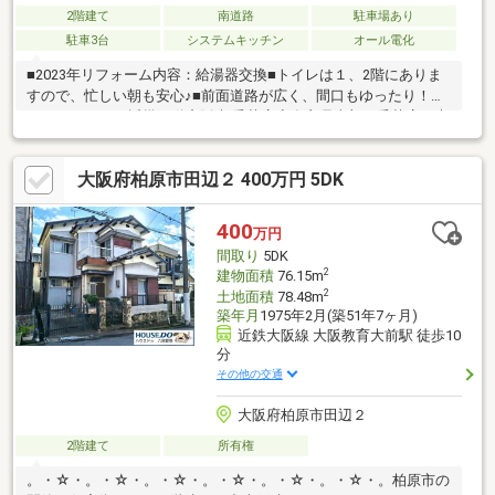
2階建て
南道路
駐車場あり
駐車3台
システムキッチン
オール電化
■2023年リフォーム内容：給湯器交換■トイレは１、2階にありま
すので、忙しい朝も安心♪■前面道路が広く、間口もゆったり！◆
センチュリー21近畿不動産販売 香芝店◆奈良県南部に香芝店・大
和八木店の2店舗を展開し、地域密着で営業しております。中古戸
建のご購入にあわせて、リフォームのご相談やお見積り、プラン
大阪府柏原市田辺２ 400万円 5DK
ニングにも対応し、ご入居後の暮らしに合わせた住まいづくりを
サポートいたします。センチュリー21のネットワークと情報力を
活かし、ご購入後のアフターサービスまで安心して進めていただ
400
万円
けるようサポートいたします。
間取り
5DK
2
建物面積
76.15m
2
土地面積
78.48m
築年月
1975年2月(築51年7ヶ月)
近鉄大阪線 大阪教育大前駅 徒歩10
分
その他の交通
大阪府柏原市田辺２
2階建て
所有権
。・☆・。・☆・。・☆・。・☆・。・☆・。・☆・。柏原市の