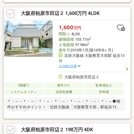
ンニングにも対応し、ご入居後の暮らしに合わせた住まいづくり
をサポートいたします。センチュリー21のネットワークと情報力
大阪府柏原市田辺２ 1,600万円 4LDK
を活かし、ご購入後のアフターサービスまで安心して進めていた
だけるようサポートいたします。◆住まいづくりに関することな
ら何でもお気軽にご相談ください◆
1,600
万円
間取り
4LDK
2
建物面積
103.71m
2
土地面積
97.96m
築年月
2010年1月(築16年8ヶ月)
近鉄大阪線 大阪教育大前駅 徒歩13
分
その他の交通
大阪府柏原市田辺２
2階建て
都市ガス
駐車場あり
システムキッチン
浴室乾燥機
所有権
＊・～・＊・～・＊・～・＊・～・＊・～・＊・～・＊・～◆物
件おすすめポイント！・近鉄大阪線「大阪教育大前」駅徒歩13分
で通勤、通学に便利です！・ウォークインクローゼットがござい
ますので、沢山のお洋服を収納できます！・全室2面採光なので、
お陽さまの光とさわやかな風をたっぷりとりこめます！・リビン
大阪府柏原市田辺２ 198万円 4DK
グ階段なので、ご家族のコミュニケーションも取りやすいです！