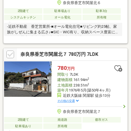
奈良県香芝市関屋北６
2階建て
駐車場あり
駐車3台
システムキッチン
オール電化
所有権
-近鉄不動産 香芝営業所-■オール電化住宅■リビング約25帖、家
族がしぜんに集まる広さ♪■SIC・WIC有り、収納スペース豊富にあ
ります■駐車4台分可能（車両制限有）■敷地522.11㎡に建つゆと
りの一戸建て♪■リビング横の和室は、思い切りお子様が遊べるキ
ッズスペースにぴったり♪■車通りも少なく、お子様とのお散歩も
奈良県香芝市関屋北７ 780万円 7LDK
安心してできる閑静な住宅地♪■お子様と一緒に縄跳びの練習やキ
ャッチボールなど、アクティブに遊び回れる広いお庭♪本物件のご
質問・ご内覧等については、担当：柳原（やなぎはら）までご連
780
万円
絡ください。担当直通：080-7376-2808
間取り
7LDK
2
建物面積
161.94m
2
土地面積
238.51m
築年月
1976年5月(築50年4ヶ月)
近鉄大阪線 関屋駅 徒歩13分
その他の交通
奈良県香芝市関屋北７
2階建て
南道路
都市ガス
駐車場あり
所有権