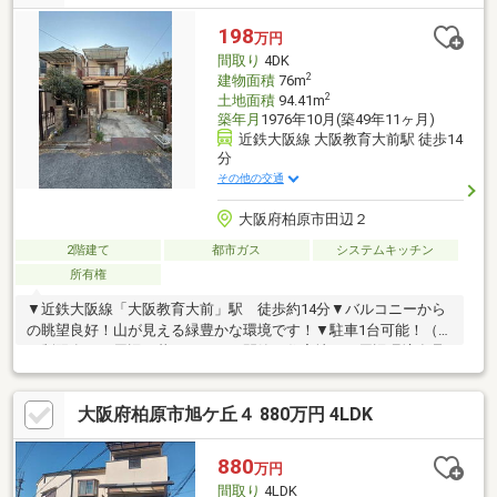
是非一度お問い合わせください！ハウスフリーダムは【東証スタ
ンダード上場企業】です。不動産購入や住宅ローンについては、
198
万円
ハウスフリーダムにお任せ下さい。（ご来店の際は、店舗前に大
間取り
4DK
型駐車場を完備しております！）
2
建物面積
76m
2
土地面積
94.41m
築年月
1976年10月(築49年11ヶ月)
近鉄大阪線 大阪教育大前駅 徒歩14
分
その他の交通
大阪府柏原市田辺２
2階建て
都市ガス
システムキッチン
所有権
▼近鉄大阪線「大阪教育大前」駅 徒歩約14分▼バルコニーから
の眺望良好！山が見える緑豊かな環境です！▼駐車1台可能！（車
種制限有）▼周辺は暮らしやすい閑静な住宅地！▼周辺環境食品
館アプロ国分店 徒歩約17分ライフ国分寺店 徒歩約26分セブン
イレブン柏原市田辺店 徒歩約8分ファミリーマート柏原田辺1丁
大阪府柏原市旭ケ丘４ 880万円 4LDK
目店 徒歩約13分
880
万円
間取り
4LDK