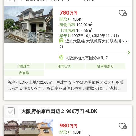
780
万円
間取り
4LDK
2
建物面積
102.03m
2
土地面積
102.65m
築年月
1987年10月(築38年11ヶ月)
近鉄大阪線 大阪教育大前駅 徒歩25
分
大阪府柏原市国分本町７
2階建て
都市ガス
駐車場あり
所有権
角地×4LDK×土地102.65㎡。戸建てならではの開放感とゆとりを感
じられる住まいです。各居室を確保しやすい間取りは、ご家族で
の暮らしはもちろん、在宅ワークや趣味部屋など多様な使い方に
対応。電動シャッター付きガレージを備え、お好みのリフォーム
で理想の住まいづくりも楽しめます。
大阪府柏原市田辺２ 980万円 4LDK
980
万円
間取り
4LDK