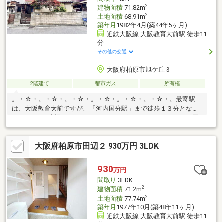
2
建物面積
71.82m
2
土地面積
68.91m
築年月
1982年4月(築44年5ヶ月)
近鉄大阪線 大阪教育大前駅 徒歩11
分
その他の交通
大阪府柏原市旭ケ丘３
2階建て
都市ガス
所有権
。・☆・。・☆・。・☆・。・☆・。・☆・。・☆・。最寄駅
は、大阪教育大前ですが、「河内国分駅」まで徒歩１３分となっ
ております！近隣にはスーパー・コンビニがありますので、お買
い物には困りませんね♪学校・柏原市立旭ヶ丘小学校・柏原市立玉
手中学校。・☆・。・☆・。・☆・。・☆・。・☆・。・☆・。
大阪府柏原市田辺２ 930万円 3LDK
930
万円
間取り
3LDK
2
建物面積
71.2m
2
土地面積
77.74m
築年月
1977年10月(築48年11ヶ月)
近鉄大阪線 大阪教育大前駅 徒歩11