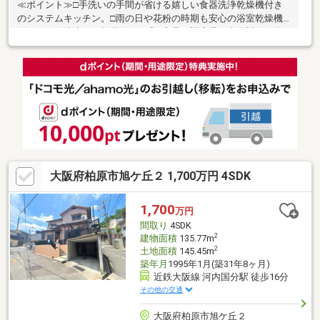
≪ポイント≫□手洗いの手間が省ける嬉しい食器洗浄乾燥機付き
のシステムキッチン。□雨の日や花粉の時期も安心の浴室乾燥機
付き！カビ防止にも効果的です◎※家具・調度品は売買対象に含
まれません。◆当物件のお問い合わせは、FUKUYA八尾店までお
願い致します◆ＦＵＫＵＹＡ八尾店はアリオ南東側フコク生命ビ
ルの１階です。お電話、メール、ご来店随時受付中です。ネット
未掲載物件やこれから売り出し予定の情報も豊富にございますの
でまずはご希望条件をお聞かせください。ご来店お待ちしており
ます。
大阪府柏原市旭ケ丘２ 1,700万円 4SDK
1,700
万円
間取り
4SDK
2
建物面積
135.77m
2
土地面積
145.45m
築年月
1995年1月(築31年8ヶ月)
近鉄大阪線 河内国分駅 徒歩16分
その他の交通
大阪府柏原市旭ケ丘２