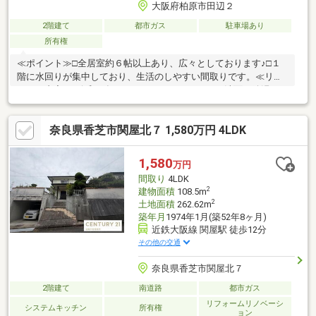
大阪府柏原市田辺２
2階建て
都市ガス
駐車場あり
所有権
≪ポイント≫□全居室約６帖以上あり、広々としております♪□１
階に水回りが集中しており、生活のしやすい間取りです。≪リフ
ォーム内容≫□令和７年８月（キッチン・トイレ・洗面・給湯
器・浴室交換/LDK内窓設置）◆当物件のお問い合わせは、
FUKUYA八尾店までお願い致します◆ＦＵＫＵＹＡ八尾店はアリ
奈良県香芝市関屋北７ 1,580万円 4LDK
オ南東側フコク生命ビルの１階です。お電話、メール、ご来店随
時受付中です。ネット未掲載物件やこれから売り出し予定の情報
も豊富にございますのでまずはご希望条件をお聞かせください。
1,580
万円
ご来店お待ちしております。
間取り
4LDK
2
建物面積
108.5m
2
土地面積
262.62m
築年月
1974年1月(築52年8ヶ月)
近鉄大阪線 関屋駅 徒歩12分
その他の交通
奈良県香芝市関屋北７
2階建て
南道路
都市ガス
リフォームリノベーシ
システムキッチン
所有権
ョン