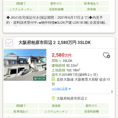
2階建て
都市ガス
駐車場あり
システムキッチン
浴室乾燥機
所有権
◆JIOの住宅保証付き(保証期間：2031年6月17日まで)◆内見予
約・資料請求受付中♪●物件特徴■3LDK戸建 LDK18.5帖 全居室6帖
以上 通風採光良好♪■角地！ロフト付き収納も充実の築浅邸宅■カ
ーポート付き駐車スペース・各階トイレ付き♪■河内国分駅(急行停
車駅)、通勤・通学に便利。駅周辺には生活施設も充実■小・中学
大阪府柏原市田辺２ 2,580万円 3SLDK
校、公園、スーパーが徒歩圏。通学・買い物も安心の立地●周辺
環境＊若草公園 徒歩2分＊国分保育園 徒歩2分●住宅購入のお手
伝いします・資金計画、住宅ローンのご相談・諸条件ご相談・お
2,580
万円
問い合わせは中本まで(直通080-1485-6679)
間取り
3SLDK
2
建物面積
92.32m
2
土地面積
102.18m
築年月
2018年7月(築8年2ヶ月)
近鉄大阪線 大阪教育大前駅 徒歩15
分
その他の交通
大阪府柏原市田辺２
2階建て
南道路
都市ガス
駐車場あり
システムキッチン
浴室乾燥機