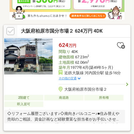
載画像はAIを使用した空き家イメージです。現況は居住中のた
め、家具等がございます
大阪府柏原市国分市場２ 624万円 4DK
624
万円
間取り
4DK
2
建物面積
67.23m
2
土地面積
62.06m
築年月
1977年4月(築49年5ヶ月)
近鉄大阪線 河内国分駅 徒歩16分
その他の交通
大阪府柏原市国分市場２
2階建て
南道路
所有権
即入居可
◇リフォーム履歴ございます♪◇南向きバルコニー♪■住み替えや
売却のご相談、資金計画など経験豊富な担当者がお手伝いさせて
いただきます■■お気軽にお問い合わせください■大阪府内を中心
に多数の物件を取り扱っております！お家探しに関するご相談は