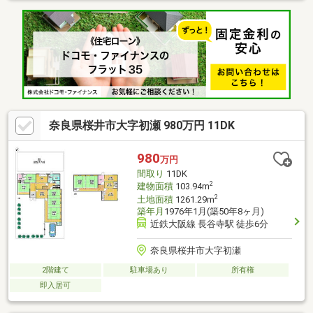
奈良県桜井市大字初瀬 980万円 11DK
980
万円
間取り
11DK
2
建物面積
103.94m
2
土地面積
1261.29m
築年月
1976年1月(築50年8ヶ月)
近鉄大阪線 長谷寺駅 徒歩6分
奈良県桜井市大字初瀬
2階建て
駐車場あり
所有権
即入居可