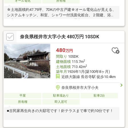
オール電化
所有権
☆土地面積約47.79坪、7DKの中古戸建☆オール電化山が見える、
システムキッチン、和室、シャワー付洗面化粧台、２階建、浴室
に窓、ＩＨクッキングヒーター、オール電化
奈良県桜井市大字小夫 480万円 10SDK
480
万円
間取り
10SDK
2
建物面積
115.7m
2
土地面積
713.42m
築年月
1926年1月(築100年8ヶ月)
近鉄大阪線 長谷寺駅 徒歩10.4km
奈良県桜井市大字小夫
平屋
駐車場あり
駐車2台
所有権
即入居可
■古民家再生向きの大邸宅です！針テラスまで車で約10分です！