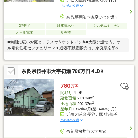
近鉄大阪線 榛原駅 徒歩19分
その他の交通
奈良県宇陀市榛原ひのき坂３
2階建て
駐車場あり
システムキッチン
オール電化
所有権
■南側に広いお庭とテラス付きウッドデッキ■大型分譲地内、オー
ル電化住宅センチュリー２１近畿不動産販売は、奈良県南部を中
心に香芝市、橿原市に店舗を展開しています。店舗間の情報の共
有を行っている当グループでは、南は和歌山県橋本市から奈良県
宇陀市・吉野郡・天理市・北葛城郡他、幅広いエリアをカバーし
奈良県桜井市大字初瀬 780万円 4LDK
て、お客様に最新の物件情報を発信しております。安心してお任
せ下さいませ。まずは、物件を見るだけでも大歓迎です！ 時間を
かけて自分に合った家はどんな家なのか、一緒に探して行きまし
780
万円
ょう！◆お問合せお待ちしております◆
間取り
4LDK
2
建物面積
210.09m
2
土地面積
303.97m
築年月
1992年3月(築34年6ヶ月)
近鉄大阪線 長谷寺駅 徒歩5分
その他の交通
奈良県桜井市大字初瀬