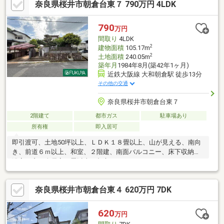
奈良県桜井市朝倉台東７ 790万円 4LDK
790
万円
間取り
4LDK
2
建物面積
105.17m
2
土地面積
240.05m
築年月
1984年8月(築42年1ヶ月)
近鉄大阪線 大和朝倉駅 徒歩13分
その他の交通
奈良県桜井市朝倉台東７
2階建て
都市ガス
駐車場あり
所有権
即入居可
即引渡可、土地50坪以上、ＬＤＫ１８畳以上、山が見える、南向
き、前道６ｍ以上、和室、２階建、南面バルコニー、床下収納、
浴室に窓、全居室６畳以上、都市ガス
奈良県桜井市朝倉台東４ 620万円 7DK
620
万円