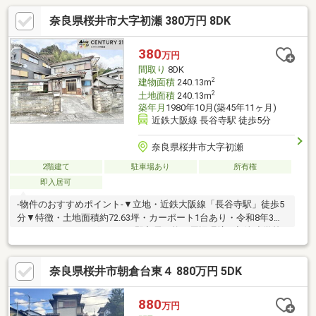
奈良県桜井市大字初瀬 380万円 8DK
380
万円
間取り
8DK
2
建物面積
240.13m
2
土地面積
240.13m
築年月
1980年10月(築45年11ヶ月)
近鉄大阪線 長谷寺駅 徒歩5分
奈良県桜井市大字初瀬
2階建て
駐車場あり
所有権
即入居可
-物件のおすすめポイント-▼立地・近鉄大阪線「長谷寺駅」徒歩5
分▼特徴・土地面積約72.63坪・カーポート1台あり・令和8年3月/
ハウスクリーニング・8DK・即入居可能▼周辺環境・初瀬小学校
まで約711ｍ・桜井東小学校まで約764ｍ◆当社では、ネットで他
社様が広告している物件も同時に紹介・案内可能です。併せて内
奈良県桜井市朝倉台東４ 880万円 5DK
覧を希望される際は、物件名を担当者までお申し付け下さい。
880
万円