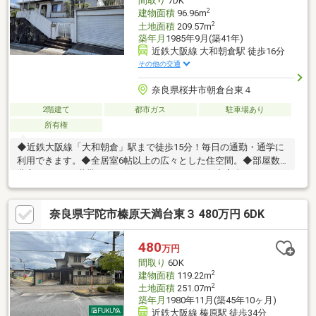
間取り
7DK
2
建物面積
96.96m
2
土地面積
209.57m
築年月
1985年9月(築41年)
近鉄大阪線 大和朝倉駅 徒歩16分
その他の交通
奈良県桜井市朝倉台東４
2階建て
都市ガス
駐車場あり
所有権
◆近鉄大阪線「大和朝倉」駅まで徒歩15分！毎日の通勤・通学に
利用できます。◆全居室6帖以上の広々とした住空間。◆部屋数
豊富なため、2世帯でもお住まいいただけます。◆高台につき、
外からの視線が気になりにくいです。◆物入など、収納が充実し
ています。現地での内覧をご希望のお客様は、近鉄不動産株式会
奈良県宇陀市榛原天満台東３ 480万円 6DK
社、八木営業所担当：竹田（たけだ）までご連絡をお願い申しあ
げます。フリーコール：０１２０－１３５－７４１お気軽にお問
い合わせお待ちしております。
480
万円
間取り
6DK
2
建物面積
119.22m
2
土地面積
251.07m
築年月
1980年11月(築45年10ヶ月)
近鉄大阪線 榛原駅 徒歩34分