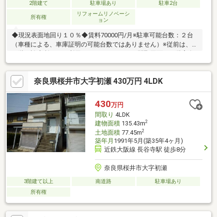
2階建て
駐車場あり
駐車2台
リフォームリノベーシ
所有権
ョン
◆現況表面地回り１０％◆賃料70000円/月※駐車可能台数：２台
（車種による、車庫証明の可能台数ではありません）※従前は、
１階は診療所として利用されておりました。間取図面の１階室名
は従前の室名です。◆令和６年６月リフォーム完成：１階トイレ
入り口枠部分補修、白蟻防蟻工事、火災警報器設置（６か所）、
奈良県桜井市大字初瀬 430万円 4LDK
１回給湯器撤去、１回ミニキッチン、２回キッチンの水栓交換
430
万円
間取り
4LDK
2
建物面積
135.43m
2
土地面積
77.45m
築年月
1991年5月(築35年4ヶ月)
近鉄大阪線 長谷寺駅 徒歩8分
奈良県桜井市大字初瀬
3階建て以上
南道路
駐車場あり
所有権