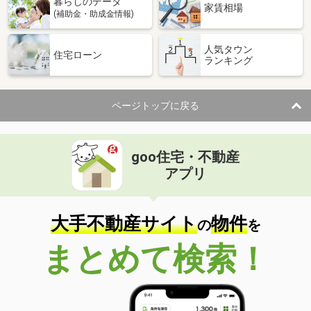
暮らしのデータ
家賃相場
(補助金・助成金情報)
人気タウン
住宅ローン
ランキング
ページトップに戻る
goo住宅・不動産
アプリ
大手不動産サイト
物件
の
を
まとめて検索！