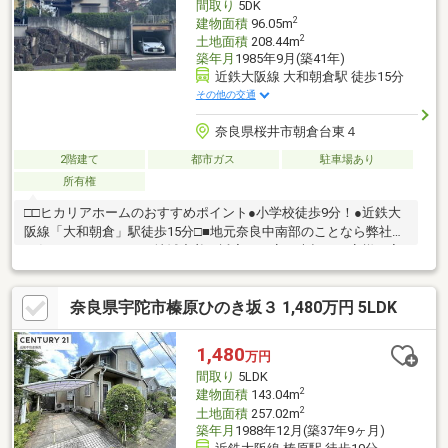
間取り
5DK
2
建物面積
96.05m
2
土地面積
208.44m
築年月
1985年9月(築41年)
近鉄大阪線 大和朝倉駅 徒歩15分
その他の交通
奈良県桜井市朝倉台東４
2階建て
都市ガス
駐車場あり
所有権
□□ヒカリアホームのおすすめポイント●小学校徒歩9分！●近鉄大
阪線「大和朝倉」駅徒歩15分□■地元奈良中南部のことなら弊社に
お任せください！ 地域密着！誠実・丁寧を大切にお客様に寄
り添うキラマチ不動産です！□■ご案内大歓迎！近くによったから
等いつでもご連絡ください！ 詳細資料のご請求・物件見学の
奈良県宇陀市榛原ひのき坂３ 1,480万円 5LDK
ご依頼はお気軽に「お電話」または「資料請求ボタ ン」からお
問い合わせください！□■住み替えローン・おまとめローンなど、
お客様のお悩みをご相談ください。□■当社ＨＰはこちら
1,480
万円
→https://www.kiramachi.com/
間取り
5LDK
2
建物面積
143.04m
2
土地面積
257.02m
築年月
1988年12月(築37年9ヶ月)