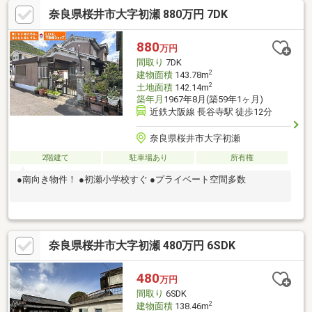
奈良県桜井市大字初瀬 880万円 7DK
880
万円
間取り
7DK
2
建物面積
143.78m
2
土地面積
142.14m
築年月
1967年8月(築59年1ヶ月)
近鉄大阪線 長谷寺駅 徒歩12分
奈良県桜井市大字初瀬
2階建て
駐車場あり
所有権
●南向き物件！ ●初瀬小学校すぐ ●プライベート空間多数
奈良県桜井市大字初瀬 480万円 6SDK
480
万円
間取り
6SDK
2
建物面積
138.46m