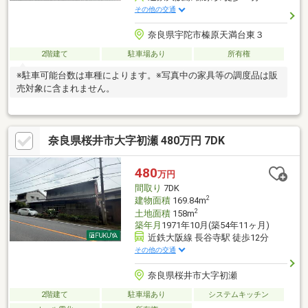
その他の交通
奈良県宇陀市榛原天満台東３
2階建て
駐車場あり
所有権
※駐車可能台数は車種によります。※写真中の家具等の調度品は販
売対象に含まれません。
奈良県桜井市大字初瀬 480万円 7DK
480
万円
間取り
7DK
2
建物面積
169.84m
2
土地面積
158m
築年月
1971年10月(築54年11ヶ月)
近鉄大阪線 長谷寺駅 徒歩12分
その他の交通
奈良県桜井市大字初瀬
2階建て
駐車場あり
システムキッチン