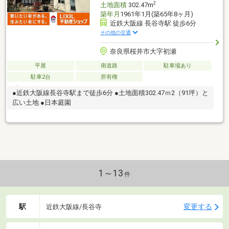
2
土地面積
302.47m
築年月
1961年1月(築65年8ヶ月)
近鉄大阪線 長谷寺駅 徒歩6分
その他の交通
奈良県桜井市大字初瀬
平屋
南道路
駐車場あり
駐車2台
所有権
●近鉄大阪線長谷寺駅まで徒歩6分 ●土地面積302.47ｍ2（91坪）と
広い土地 ●日本庭園
1～13
件
駅
変更する
近鉄大阪線/長谷寺