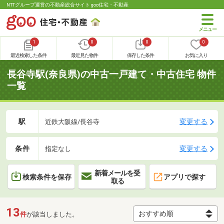
NTTグループ運営の不動産総合サイト goo住宅・不動産
1
0
0
0
最近検索した条件
最近見た物件
保存した条件
お気に入り
長谷寺駅(奈良県)の中古一戸建て・中古住宅 物件
一覧
駅
変更する
近鉄大阪線/長谷寺
条件
変更する
指定なし
新着メールを受
検索条件を保存
アプリで探す
取る
13
件
が該当しました。