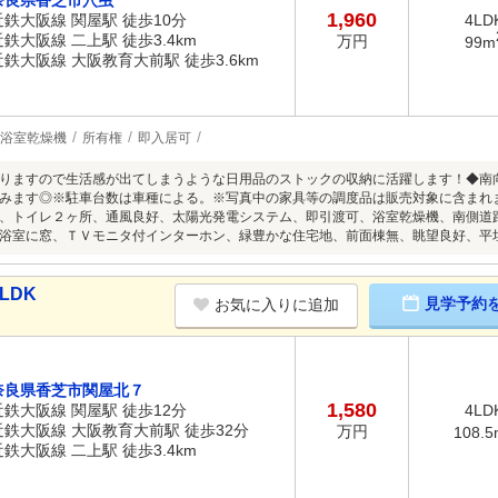
奈良県香芝市穴虫
1,960
近鉄大阪線 関屋駅 徒歩10分
4LD
近鉄大阪線 二上駅 徒歩3.4km
万円
99m
近鉄大阪線 大阪教育大前駅 徒歩3.6km
浴室乾燥機
所有権
即入居可
りますので生活感が出てしまうような日用品のストックの収納に活躍します！◆南
みます◎※駐車台数は車種による。※写真中の家具等の調度品は販売対象に含まれ
、トイレ２ヶ所、通風良好、太陽光発電システム、即引渡可、浴室乾燥機、南側道
浴室に窓、ＴＶモニタ付インターホン、緑豊かな住宅地、前面棟無、眺望良好、平
LDK
見学予約
お気に入りに追加
奈良県香芝市関屋北７
1,580
近鉄大阪線 関屋駅 徒歩12分
4LD
近鉄大阪線 大阪教育大前駅 徒歩32分
万円
108.5
近鉄大阪線 二上駅 徒歩3.4km