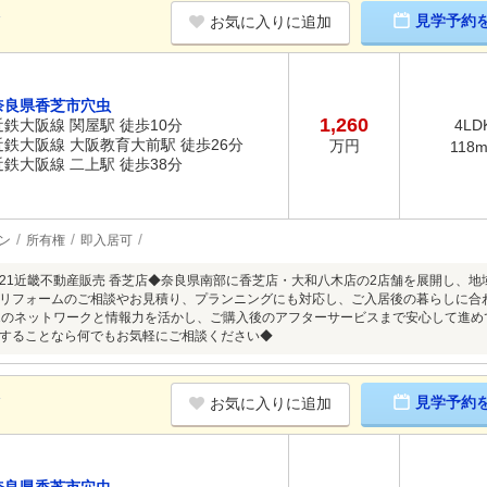
K
見学予約
お気に入りに追加
奈良県香芝市穴虫
1,260
近鉄大阪線 関屋駅 徒歩10分
4LD
近鉄大阪線 大阪教育大前駅 徒歩26分
万円
118
近鉄大阪線 二上駅 徒歩38分
ン
所有権
即入居可
21近畿不動産販売 香芝店◆奈良県南部に香芝店・大和八木店の2店舗を展開し、
リフォームのご相談やお見積り、プランニングにも対応し、ご入居後の暮らしに合
1のネットワークと情報力を活かし、ご購入後のアフターサービスまで安心して進
することなら何でもお気軽にご相談ください◆
K
見学予約
お気に入りに追加