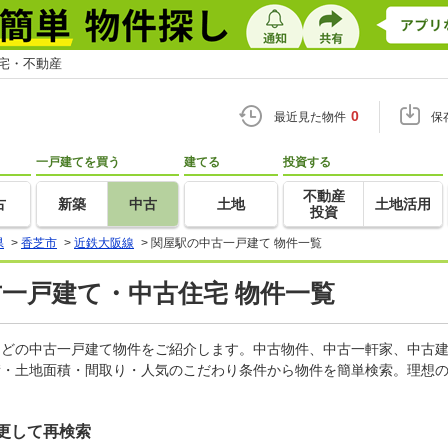
住宅・不動産
0
最近見た物件
保
一戸建てを買う
建てる
投資する
不動産
古
新築
中古
土地
土地活用
投資
県
>
香芝市
>
近鉄大阪線
>
関屋駅の中古一戸建て 物件一覧
古一戸建て・中古住宅 物件一覧
家などの中古一戸建て物件をご紹介します。中古物件、中古一軒家、中古
積・土地面積・間取り・人気のこだわり条件から物件を簡単検索。理想の
更して再検索