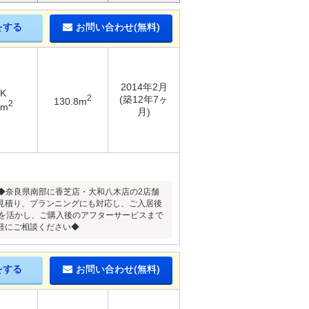
をする
お問い合わせ(無料)
2014年2月
DK
2
(築12年7ヶ
130.8m
2
8m
月)
店◆奈良県南部に香芝店・大和八木店の2店舗
見積り、プランニングにも対応し、ご入居後
力を活かし、ご購入後のアフターサービスまで
軽にご相談ください◆
をする
お問い合わせ(無料)