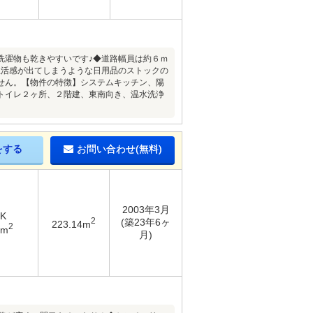
洗濯物も乾きやすいです♪◆道路幅員は約６ｍ
生活感が出てしまうような日用品のストックの
せん。【物件の特徴】システムキッチン、陽
トイレ２ヶ所、２階建、東南向き、温水洗浄
をする
お問い合わせ(無料)
2003年3月
DK
2
(築23年6ヶ
223.14m
2
8m
月)