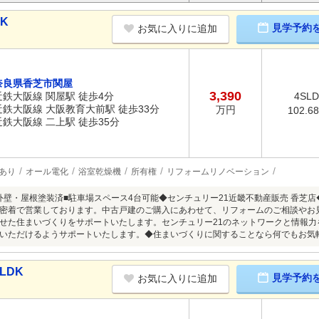
DK
見学予約
お気に入りに追加
奈良県香芝市関屋
3,390
近鉄大阪線 関屋駅 徒歩4分
4SL
近鉄大阪線 大阪教育大前駅 徒歩33分
万円
102.6
近鉄大阪線 二上駅 徒歩35分
あり
オール電化
浴室乾燥機
所有権
リフォームリノベーション
月 外壁・屋根塗装済■駐車場スペース4台可能◆センチュリー21近畿不動産販売 香芝
密着で営業しております。中古戸建のご購入にあわせて、リフォームのご相談やお
せた住まいづくりをサポートいたします。センチュリー21のネットワークと情報
いただけるようサポートいたします。◆住まいづくりに関することなら何でもお気
LDK
見学予約
お気に入りに追加