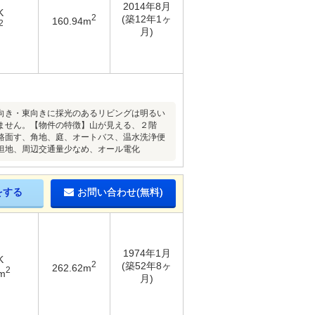
2014年8月
K
2
(築12年1ヶ
160.94m
2
月)
向き・東向きに採光のあるリビングは明るい
ません。【物件の特徴】山が見える、２階
路面す、角地、庭、オートバス、温水洗浄便
坦地、周辺交通量少なめ、オール電化
をする
お問い合わせ(無料)
1974年1月
K
2
(築52年8ヶ
262.62m
2
m
月)