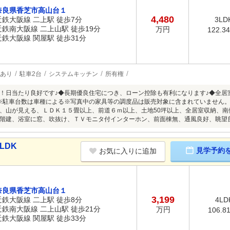
奈良県香芝市高山台１
4,480
近鉄大阪線 二上駅 徒歩7分
3LD
近鉄南大阪線 二上山駅 徒歩19分
万円
122.3
近鉄大阪線 関屋駅 徒歩31分
あり
駐車2台
システムキッチン
所有権
！日当たり良好です♪◆長期優良住宅につき、ローン控除も有利になります♪◆全居
※駐車台数は車種による※写真中の家具等の調度品は販売対象に含まれていません
、山が見える、ＬＤＫ１５畳以上、前道６ｍ以上、土地50坪以上、全居室収納、
階建、浴室に窓、吹抜け、ＴＶモニタ付インターホン、前面棟無、通風良好、眺望
LDK
見学予約
お気に入りに追加
奈良県香芝市高山台１
3,199
近鉄大阪線 二上駅 徒歩8分
4LD
近鉄南大阪線 二上山駅 徒歩21分
万円
106.8
近鉄大阪線 関屋駅 徒歩33分