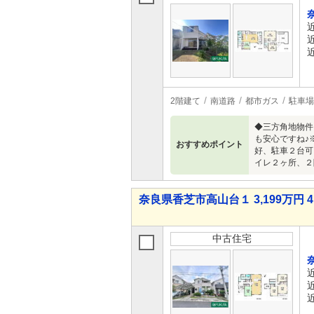
2階建て
南道路
都市ガス
駐車場
◆三方角地物件
も安心ですね♪
おすすめポイント
好、駐車２台可
イレ２ヶ所、２
奈良県香芝市高山台１ 3,199万円 4
中古住宅