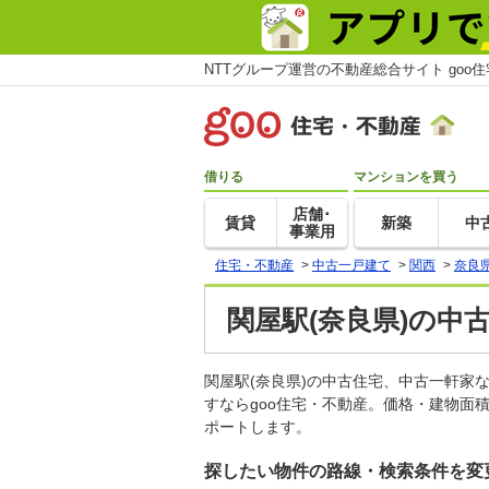
NTTグループ運営の不動産総合サイト goo
借りる
マンションを買う
店舗･
賃貸
新築
中
事業用
住宅・不動産
>
中古一戸建て
>
関西
>
奈良
関屋駅(奈良県)の中
関屋駅(奈良県)の中古住宅、中古一軒
すならgoo住宅・不動産。価格・建物面
ポートします。
探したい物件の路線・検索条件を変