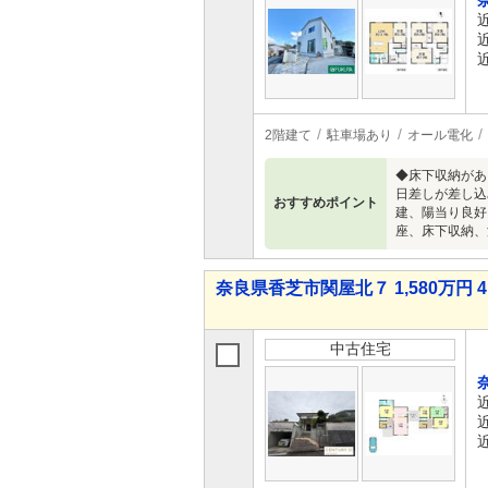
2階建て
駐車場あり
オール電化
◆床下収納があ
日差しが差し込
おすすめポイント
建、陽当り良好
座、床下収納、
奈良県香芝市関屋北７ 1,580万円 4
中古住宅