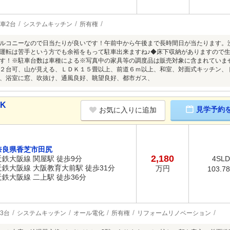
車2台
システムキッチン
所有権
ルコニーなので日当たりが良いです！午前中から午後まで長時間日が当たります。
運転は苦手という方でも余裕をもって駐車出来ますね♪◆床下収納がありますので
す！※駐車台数は車種による※写真中の家具等の調度品は販売対象に含まれていま
２台可、山が見える、ＬＤＫ１５畳以上、前道６ｍ以上、和室、対面式キッチン、
、浴室に窓、吹抜け、通風良好、眺望良好、都市ガス、
DK
見学予約
お気に入りに追加
奈良県香芝市田尻
2,180
近鉄大阪線 関屋駅 徒歩9分
4SL
近鉄大阪線 大阪教育大前駅 徒歩31分
万円
103.7
近鉄大阪線 二上駅 徒歩36分
3台
システムキッチン
オール電化
所有権
リフォームリノベーション