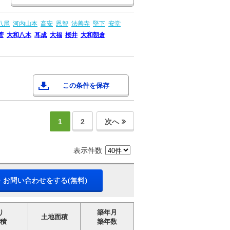
八尾
河内山本
高安
恩智
法善寺
堅下
安堂
菅
大和八木
耳成
大福
桜井
大和朝倉
この条件を保存
1
2
次へ
表示件数
・お問い合わせをする(無料)
り
築年月
土地面積
積
築年数