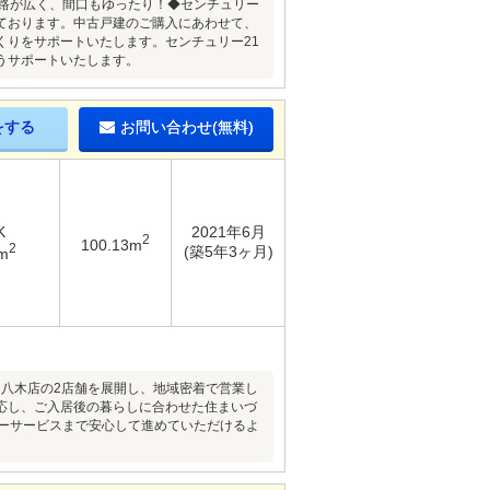
道路が広く、間口もゆったり！◆センチュリー
しております。中古戸建のご購入にあわせて、
くりをサポートいたします。センチュリー21
うサポートいたします。
をする
お問い合わせ(無料)
K
2021年6月
2
100.13m
2
(築5年3ヶ月)
m
和八木店の2店舗を展開し、地域密着で営業し
応し、ご入居後の暮らしに合わせた住まいづ
ターサービスまで安心して進めていただけるよ