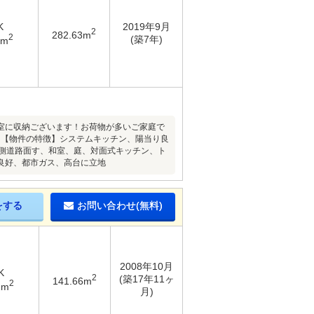
K
2019年9月
2
282.63m
2
(築7年)
4m
室に収納ございます！お荷物が多いご家庭で
。【物件の特徴】システムキッチン、陽当り良
南側道路面す、和室、庭、対面式キッチン、ト
良好、都市ガス、高台に立地
をする
お問い合わせ(無料)
2008年10月
K
2
(築17年11ヶ
141.66m
2
1m
月)