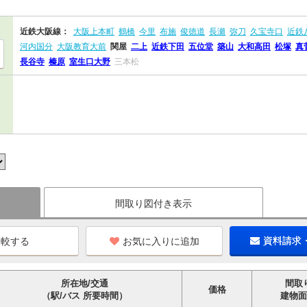
近鉄大阪線：
大阪上本町
鶴橋
今里
布施
俊徳道
長瀬
弥刀
久宝寺口
近鉄
河内国分
大阪教育大前
関屋
二上
近鉄下田
五位堂
築山
大和高田
松塚
真
長谷寺
榛原
室生口大野
三本松
間取り図付き表示
お気に入りに追加
資料請求
所在地/交通
間取
価格
（駅/バス 所要時間）
建物面