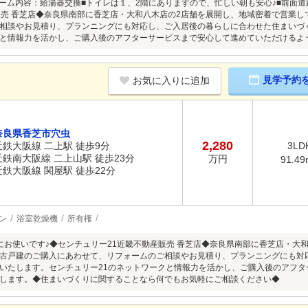
フォーム内容：給湯器交換■トイレは１、2階にありますので、忙しい朝も安心♪■前面
販売 香芝店◆奈良県南部に香芝店・大和八木店の2店舗を展開し、地域密着で営業
相談やお見積り、プランニングにも対応し、ご入居後の暮らしに合わせた住まいづ
と情報力を活かし、ご購入後のアフターサービスまで安心して進めていただけるよ
K
見学予約
お気に入りに追加
奈良県香芝市穴虫
2,280
近鉄大阪線 二上駅 徒歩9分
3LD
近鉄南大阪線 二上山駅 徒歩23分
万円
91.49
近鉄大阪線 関屋駅 徒歩22分
ン
浴室乾燥機
所有権
にお使いです♪◆センチュリー21近畿不動産販売 香芝店◆奈良県南部に香芝店・大
古戸建のご購入にあわせて、リフォームのご相談やお見積り、プランニングにも対
いたします。センチュリー21のネットワークと情報力を活かし、ご購入後のアフ
します。◆住まいづくりに関することなら何でもお気軽にご相談ください◆