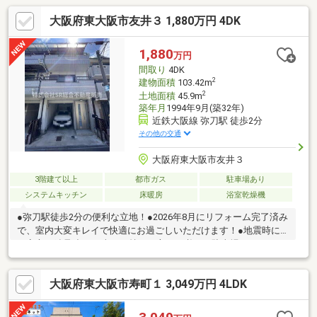
大阪府東大阪市友井３ 1,880万円 4DK
1,880
万円
間取り
4DK
2
建物面積
103.42m
2
土地面積
45.9m
築年月
1994年9月(築32年)
近鉄大阪線 弥刀駅 徒歩2分
その他の交通
大阪府東大阪市友井３
3階建て以上
都市ガス
駐車場あり
システムキッチン
床暖房
浴室乾燥機
●弥刀駅徒歩2分の便利な立地！●2026年8月にリフォーム完了済み
で、室内大変キレイで快適にお過ごしいただけます！●地震時に
も安心の鉄骨造♪●お車をお持ちの方には必要な駐車場はシャッタ
ー付き車庫1台分（車種による）です！●屋根裏収納付きで収納ス
ペースが豊富にあるのも嬉しいポイントです！●モニター付きイ
大阪府東大阪市寿町１ 3,049万円 4LDK
ンターホン、追い炊き機能、DK床暖房、食洗機、浴室乾燥機、温
水洗浄便座付きトイレ2ヵ所、室内洗濯機置場等の室内設備がござ
います！●2面バルコニーなので使い勝手が良く陽当たり良好で洗