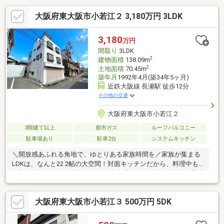
大阪府東大阪市小若江２ 3,180万円 3LDK
3,180
万円
間取り
3LDK
2
建物面積
138.09m
2
土地面積
70.45m
築年月
1992年4月(築34年5ヶ月)
近鉄大阪線 長瀬駅 徒歩12分
その他の交通
大阪府東大阪市小若江２
3階建て以上
都市ガス
ルーフバルコニー
駐車場あり
駐車2台
システムキッチン
＼開放感あふれる角地で、ゆとりある家族時間を／家族が集まる
LDKは、なんと22.2帖の大空間！対面キッチンだから、料理中も
会話が弾みます。便利なシャッター車庫には、お車を2台並列駐車
可能です。電動シャッター付き車庫により防犯性とプライバシー
を確保♪【毎日のお買い物が驚くほど快適に】◆サンディ・グル
大阪府東大阪市小若江３ 500万円 5DK
メシティまで徒歩2分！◆ローソンまで徒歩1分で急な買い物も安
心◆小学校まで徒歩8分、中学校まで徒歩6分で子育て環境◎【快
適をサポートする充実の設備】◆開放的なルーフバルコニー完備