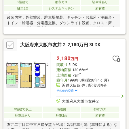
2階建て
都市ガス
駐車場あり
駐車2台
システムキッチン
所有権
改装内容：外壁塗装、駐車場舗装、キッチン・お風呂・洗面台・
トイレ・給湯器・分電盤交換、ダウンライト設置、クロス・床フ
ロアタイル張替、畳表替え、リペア、クリーニング〇閑静な住宅
地に位置する5SLDKの戸建！緑に囲まれた落ち着いた環境です〇
2沿線利用可能で便利なアクセス！通勤・通学に最適な立地〇シス
大阪府東大阪市友井２ 2,180万円 3LDK
テムキッチン完備！料理が楽しくなる機能的な空間です〇即入居
可能！新生活をすぐにスタートできます〇ダウンライトでおしゃ
れな雰囲気。居心地の良い空間を演出します〇独立洗面台付き！
2,180
万円
朝の支度がスムーズに行えます
間取り
3LDK
2
建物面積
130.65m
2
土地面積
73m
築年月
1998年8月(築28年1ヶ月)
近鉄大阪線 弥刀駅 徒歩9分
その他の交通
大阪府東大阪市友井２
3階建て以上
南道路
都市ガス
駐車場あり
駐車2台
所有権
友井二丁目に中古戸建が堂々登場！2台駐車可能（車種による）な