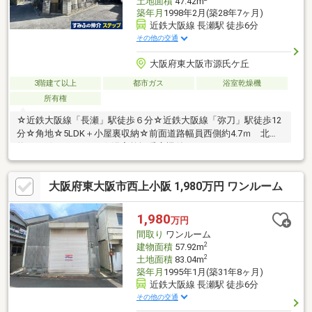
土地面積
47.42m
築年月
1998年2月(築28年7ヶ月)
近鉄大阪線 長瀬駅 徒歩6分
その他の交通
大阪府東大阪市源氏ケ丘
3階建て以上
都市ガス
浴室乾燥機
所有権
☆近鉄大阪線「長瀬」駅徒歩６分☆近鉄大阪線「弥刀」駅徒歩12
分☆角地☆5LDK＋小屋裏収納☆前面道路幅員西側約4.7ｍ 北側
約5.7ｍ☆ＩＨコンロ☆浴室乾燥暖房機付き
大阪府東大阪市西上小阪 1,980万円 ワンルーム
1,980
万円
間取り
ワンルーム
2
建物面積
57.92m
2
土地面積
83.04m
築年月
1995年1月(築31年8ヶ月)
近鉄大阪線 長瀬駅 徒歩6分
その他の交通