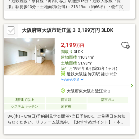
・近鉄難波・奈良線『河内小阪』駅徒歩15分・近鉄大阪線『長
瀬』駅徒歩13分・土地面積(公簿)：218.19㎡（約66坪）・物件間
口：約7.3ｍ・建物延べ床面積：117.94㎡・三井ホーム施工の木造
2階建て・家庭菜園が楽しめるお庭がございます・吹き抜けがあり
明るく開放感のある玄関ホール・2階にはロフトがあり収納が豊富
大阪府東大阪市近江堂３ 2,199万円 3LDK
です・各居室は6帖あり、2面採光のため日当たり良好です・各階
にトイレがございます（2階は手洗い場別）・カーポート付きの駐
車スペースがございます■物件の詳細及び内覧希望のお問い合わ
2,199
万円
せにつきましては担当：東浦までお願いいたします。
間取り
3LDK
2
建物面積
110.34m
2
土地面積
51.93m
築年月
1994年8月(築32年1ヶ月)
近鉄大阪線 弥刀駅 徒歩15分
その他の交通
大阪府東大阪市近江堂３
3階建て以上
南道路
都市ガス
システムキッチン
所有権
8/6(木)～8/9(日)予約制見学会開催※当日予約OK。ご希望日をお知
らせください。リフォーム販売中。【おすすめポイント】・本物
件は条件により住宅ローン減税が適用されます。・雨漏り、構造
上主要な部分の欠陥や・腐食、給排水管の故障や漏水についてお