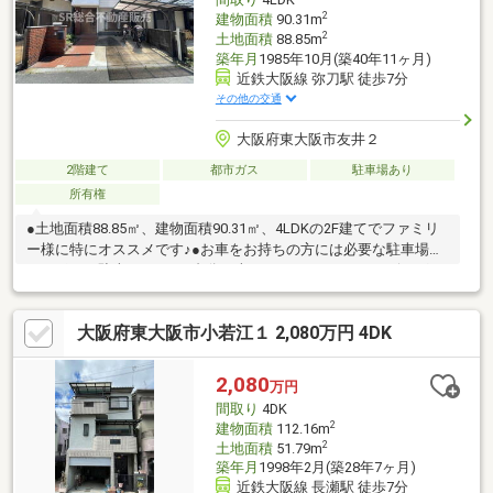
2
建物面積
90.31m
2
土地面積
88.85m
築年月
1985年10月(築40年11ヶ月)
近鉄大阪線 弥刀駅 徒歩7分
その他の交通
大阪府東大阪市友井２
2階建て
都市ガス
駐車場あり
所有権
●土地面積88.85㎡、建物面積90.31㎡、4LDKの2F建てでファミリ
ー様に特にオススメです♪●お車をお持ちの方には必要な駐車場は
カーポート駐車スペース1台分（車種による）です！●リビングは
広々16.0帖♪ご家族と毎日顔を合わせられる造りでゆったりとお過
ごしいただける空間です！●全居室洋室でインテリアも統一しや
大阪府東大阪市小若江１ 2,080万円 4DK
すいです！（全和室をフローリングへ変更済）●収納スペースが
豊富にあるのも嬉しいポイントです！●2面バルコニーなので洗濯
物をたくさん干せます！●小中学校・コンビニ・スーパー・総合
2,080
万円
病院が徒歩10分圏内！
間取り
4DK
2
建物面積
112.16m
2
土地面積
51.79m
築年月
1998年2月(築28年7ヶ月)
近鉄大阪線 長瀬駅 徒歩7分