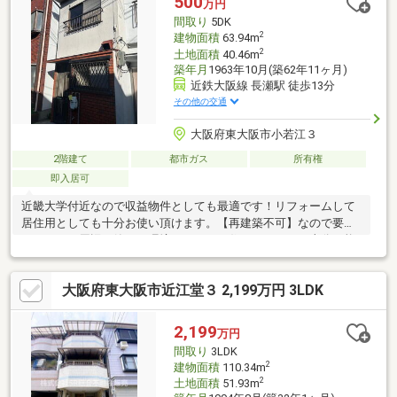
500
万円
◆前道は幅員約8mと広く、駐車もスムーズです！まずはお気軽に
間取り
5DK
お問い合わせください。
2
建物面積
63.94m
2
土地面積
40.46m
築年月
1963年10月(築62年11ヶ月)
近鉄大阪線 長瀬駅 徒歩13分
その他の交通
大阪府東大阪市小若江３
2階建て
都市ガス
所有権
即入居可
近畿大学付近なので収益物件としても最適です！リフォームして
居住用としても十分お使い頂けます。【再建築不可】なので要リ
フォーム。周辺も静かな環境ですのでお住まいとしても十分可能
です。
大阪府東大阪市近江堂３ 2,199万円 3LDK
2,199
万円
間取り
3LDK
2
建物面積
110.34m
2
土地面積
51.93m