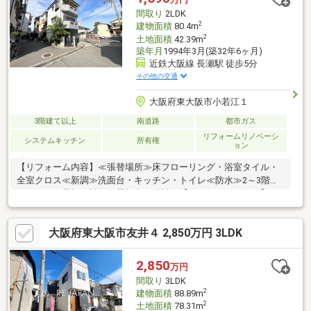
場はカーポート付きのため、雨の日の乗り降りもスムーズ。■教
間取り
2LDK
育施設が徒歩7分圏内！子育て世帯にもオススメです。
2
建物面積
80.4m
2
土地面積
42.39m
築年月
1994年3月(築32年6ヶ月)
近鉄大阪線 長瀬駅 徒歩5分
その他の交通
大阪府東大阪市小若江１
3階建て以上
南道路
都市ガス
リフォームリノベーシ
システムキッチン
所有権
ョン
【リフォーム内容】≪張替場所≫床フローリング・浴室タイル・
全室クロス≪新調≫洗面台・キッチン・トイレ≪防水≫2～3階バ
ルコニー・屋根瓦補修・屋根裏雨漏補修【おすすめポイント】・
南向きの為、陽当り良好です♪・各居室に収納有、小屋裏収納もご
ざいますので、整理も安心です♪・雨風から大切な愛車を守る、車
大阪府東大阪市友井４ 2,850万円 3LDK
庫付きの一戸建です♪・近鉄大阪線「長瀬」駅徒歩6分の立地！忙
しい朝や遅い帰宅時にも安心です♪【周辺施設】・グルメシティ長
瀬店まで490ｍ（徒歩7分）・セブンイレブン近鉄長瀬駅北店まで
2,850
万円
410ｍ（徒歩6分）※家具・調度品は販売価格に含まれません。
間取り
3LDK
2
建物面積
88.89m
2
土地面積
78.31m