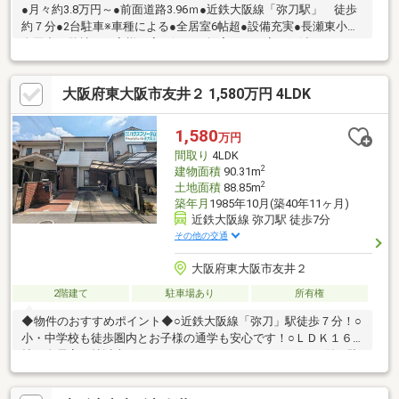
●月々約3.8万円～●前面道路3.96ｍ●近鉄大阪線「弥刀駅」 徒歩
約７分●2台駐車※車種による●全居室6帖超●設備充実●長瀬東小、
金岡中・弊社はお客様に寄り添った提案、ご不安の解消をさせて
頂きます。・情報量・経験・知識はどこにも負けません！何でも
ご相談下さい！ご納得頂けるまで応対させて頂きます。お気軽に
大阪府東大阪市友井２ 1,580万円 4LDK
お問合せ下さい。内容を確認の上弊社スタッフよりご連絡させて
いただきます。
1,580
万円
間取り
4LDK
2
建物面積
90.31m
2
土地面積
88.85m
築年月
1985年10月(築40年11ヶ月)
近鉄大阪線 弥刀駅 徒歩7分
その他の交通
大阪府東大阪市友井２
2階建て
駐車場あり
所有権
◆物件のおすすめポイント◆○近鉄大阪線「弥刀」駅徒歩７分！○
小・中学校も徒歩圏内とお子様の通学も安心です！○ＬＤＫ１６
帖！全居室６帖以上とゆとりのある４ＬＤＫ♪○カーポート付き駐
車場あり（車種によります）○令和７年７月全和室をフローリン
グに変更済み！◆会社の特徴◆ハウスフリーダムは【東証スタン