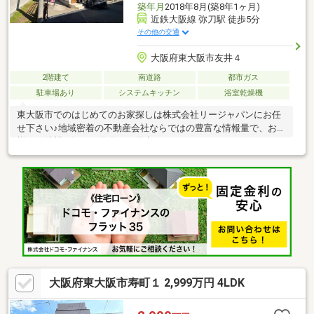
築年月
2018年8月(築8年1ヶ月)
近鉄大阪線 弥刀駅 徒歩5分
その他の交通
大阪府東大阪市友井４
2階建て
南道路
都市ガス
駐車場あり
システムキッチン
浴室乾燥機
東大阪市でのはじめてのお家探しは株式会社リージャパンにお任
せ下さい♪地域密着の不動産会社ならではの豊富な情報量で、お客
様のご希望に沿った物件をご用意させて頂きます。はじめてのマ
イホーム購入は分からない事だらけだと思いますが、皆様の不安
を解消し素敵な新生活をサポートさせて頂きます！物件情報以外
にも、住宅ローンのこと、建築・リフォームのこと、税金のこ
と、購入のタイミング・流れ等々、不動産の分からない事、わず
らわしい事は全てリージャパンにお任せ下さい！お仕事終わりの
遅い時間や、水曜日（一般的な不動産屋の定休日）でも、事前に
ご予約頂けましたらご対応可能ですので、お気軽にお問い合わせ
下さい♪
大阪府東大阪市寿町１ 2,999万円 4LDK