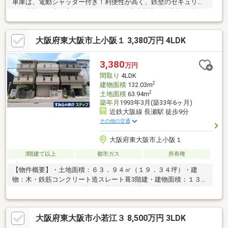
車庫は、電動シャッター付き！利便性が高く、鉄壁のセキュリテ
ィで大切なお車を守ってくれます♪弥刀東小学校まで徒歩約2分、
弥刀中学校まで徒歩約1分！好立地で通学も安心です♪住宅街の中
に位置しているので、周辺の交通量も少なく閑静なエリアであり
大阪府東大阪市上小阪１ 3,380万円 4LDK
ながら、駅、お買い物、小学校など日常で利用する施設の殆どが
徒歩圏内に揃っている充実の住環境です。落ち着きと利便性の両
方をお手に入れていただけます。とても大切に住まれていたお家
3,380
万円
なので室内大変キレイです。是非一度ご覧ください！
間取り
4LDK
2
建物面積
132.03m
2
土地面積
63.94m
築年月
1993年3月(築33年6ヶ月)
近鉄大阪線 長瀬駅 徒歩9分
その他の交通
大阪府東大阪市上小阪１
3階建て以上
都市ガス
所有権
【物件概要】・土地面積：６３．９４㎡（１９．３４坪）・建
物：木・鉄筋コンクリート造スレート葺3階建・建物面積：１３
２．０３㎡（３９．９３坪）・接面道路：東側約８．４ｍ 公
道・間口：約５．３ｍ【交通アクセス】・近鉄大阪線「長瀬」
駅 徒歩９分・おおさか東線「ＪＲ俊徳道」駅 徒歩１５分
大阪府東大阪市小若江３ 8,500万円 3LDK