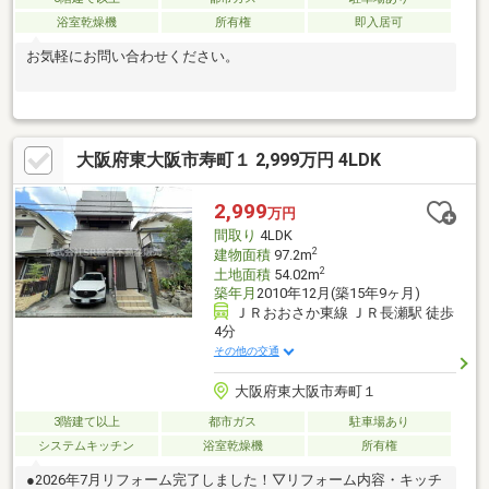
浴室乾燥機
所有権
即入居可
お気軽にお問い合わせください。
大阪府東大阪市寿町１ 2,999万円 4LDK
2,999
万円
間取り
4LDK
2
建物面積
97.2m
2
土地面積
54.02m
築年月
2010年12月(築15年9ヶ月)
ＪＲおおさか東線 ＪＲ長瀬駅 徒歩
4分
その他の交通
大阪府東大阪市寿町１
3階建て以上
都市ガス
駐車場あり
システムキッチン
浴室乾燥機
所有権
●2026年7月リフォーム完了しました！▽リフォーム内容・キッチ