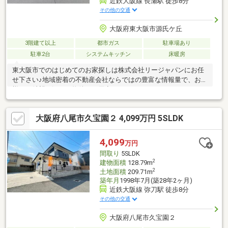
近鉄大阪線 長瀬駅 徒歩8分
その他の交通
大阪府東大阪市源氏ケ丘
3階建て以上
都市ガス
駐車場あり
駐車2台
システムキッチン
床暖房
東大阪市でのはじめてのお家探しは株式会社リージャパンにお任
せ下さい♪地域密着の不動産会社ならではの豊富な情報量で、お客
様のご希望に沿った物件をご用意させて頂きます。はじめてのマ
イホーム購入は分からない事だらけだと思いますが、皆様の不安
を解消し素敵な新生活をサポートさせて頂きます！物件情報以外
大阪府八尾市久宝園２ 4,099万円 5SLDK
にも、住宅ローンのこと、建築・リフォームのこと、税金のこ
と、購入のタイミング・流れ等々、不動産の分からない事、わず
らわしい事は全てリージャパンにお任せ下さい！お仕事終わりの
4,099
万円
遅い時間や、水曜日（一般的な不動産屋の定休日）でも、事前に
間取り
5SLDK
ご予約頂けましたらご対応可能ですので、お気軽にお問い合わせ
2
建物面積
128.79m
下さい♪
2
土地面積
209.71m
築年月
1998年7月(築28年2ヶ月)
近鉄大阪線 弥刀駅 徒歩8分
その他の交通
大阪府八尾市久宝園２