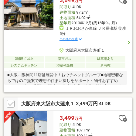
3,049
万円
濯物が乾きやすいです！●小中学校・スーパー・コンビニ・総合
間取り
4LDK
病院・飲食店が徒歩10分圏内！
2
建物面積
97.2m
2
土地面積
54.02m
築年月
2010年12月(築15年9ヶ月)
ＪＲおおさか東線 ＪＲ長瀬駅 徒歩
5分
その他の交通
大阪府東大阪市寿町１
3階建て以上
都市ガス
駐車場あり
システムキッチン
浴室乾燥機
所有権
■大阪～阪神間11店舗展開中！おウチネットグループ■地域密着な
らではのご提案で理想の住まい探しをサポート～物件おすすめポ
イント～◆JR「長瀬」駅徒歩5分×近鉄「俊徳道」駅徒歩9分の2沿
線利用可能◆大阪市内へアクセス良好で通勤・通学も快適♪◆令
和8年7月リフォーム完成予定！・水回り一式交換・屋根塗装・ク
大阪府東大阪市大蓮東１ 3,499万円 4LDK
ロス・フローリング貼替・白蟻点検・ハウスクリーニング実施
◆4LDK＋駐車スペース1台付き◆小・中学校まで徒歩7分以内◆
安心の2年間保証付きで入居後もサポート充実
3,499
万円
間取り
4LDK
2
建物面積
107.1m
2
土地面積
109.11m