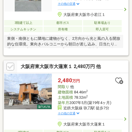
その他の交通
大阪府東大阪市小若江１
3階建て以上
都市ガス
駐車場あり
システムキッチン
所有権
即入居可
東側・南側ともに隣地に建物がなく、2方向から光と風の入る開放
的な住環境。東向きバルコニーから朝日が差し込み、日当たり・
通風ともに良好です。スーパー「グルメシティ長瀬店」まで約
136m、弥生公園まで約120mと、買い物も外遊びも徒歩圏内で完
結する生活環境が整っています。シャッター付きビルトインガレ
大阪府東大阪市大蓮東１ 2,480万円 他
ージに加え、1階大型ウォークインクローゼット（ベビーカー・ゴ
ルフバッグ等対応）、照明・窓付きの広い屋根裏収納、全居室収
納完備と、収納力も申し分ありません。空家につき即内覧・即引
2,480
万円
渡し可能です。
間取り
他
2
建物面積
84.46m
2
土地面積
78.32m
築年月
2007年5月(築19年4ヶ月)
近鉄大阪線 弥刀駅 徒歩7分
その他の交通
大阪府東大阪市大蓮東１