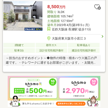
8,500
万円
間取り
3LDK
2
建物面積
105.74m
2
土地面積
127.93m
築年月
2023年4月(築3年5ヶ月)
近鉄大阪線 長瀬駅 徒歩11分
大阪府東大阪市小若江３
2階建て
都市ガス
駐車場あり
駐車2台
設計住宅性能評価付
建設住宅性能評価付
～担当のおすすめポイント～◆物件の特徴・積水ハウス施工の戸
建です。・テレワークに適するお部屋がございます。・太陽光発
電で月々の電気代が抑えられます。▼土地面積：１２７．９３
㎡ ※公簿▼建物面積：１０５．７４㎡ １Ｆ５２．８７㎡
２Ｆ５２．８７㎡▼２０２３年４月築▼道路情報：北側公道 幅
員４．０ｍ 間口約８.０ｍ▼駐車場２台分 ※駐車場：車種によ
る