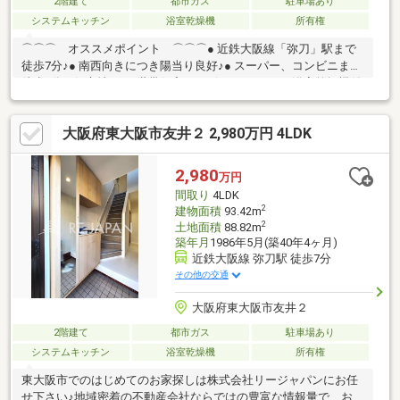
2階建て
都市ガス
駐車場あり
システムキッチン
浴室乾燥機
所有権
⌒⌒⌒ オススメポイント ⌒⌒⌒● 近鉄大阪線「弥刀」駅まで
徒歩7分♪● 南西向きにつき陽当り良好♪● スーパー、コンビニまで
徒歩3分の好立地♪● 二世帯住宅にもピッタリです♪● 浴室乾燥機付
でいつも快適バスタイム♪● シャワー付き洗面化粧台！シャンプー
も快適♪⌒⌒⌒⌒⌒ 周辺環境 ⌒⌒⌒⌒⌒● 万代大蓮北店：徒歩
大阪府東大阪市友井２ 2,980万円 4LDK
3分● ローソン東大阪大蓮東一丁目店：徒歩2分● 金岡公園：徒歩6
分● サンドラッグ弥刀店：徒歩8分物件詳細などお気軽にご相談下
さい。ご連絡心よりお待ちしております♪＊+
2,980
万円
間取り
4LDK
2
建物面積
93.42m
2
土地面積
88.82m
築年月
1986年5月(築40年4ヶ月)
近鉄大阪線 弥刀駅 徒歩7分
その他の交通
大阪府東大阪市友井２
2階建て
都市ガス
駐車場あり
システムキッチン
浴室乾燥機
所有権
東大阪市でのはじめてのお家探しは株式会社リージャパンにお任
せ下さい♪地域密着の不動産会社ならではの豊富な情報量で、お客