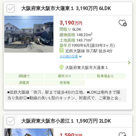
物件多数揃えております！是非店頭へお越し下さい♪■頭金０円の
大阪府東大阪市大蓮東１ 3,190万円 6LDK
フルローンが可能です♪■お客様のライフプランに沿った物件をご
提案させて頂きます☆■不動産購入や住宅ローンについてお気軽
にお問合せ下さい♪■ご来店の際は、店舗横に駐車スペース４台分
3,190
万円
ございます♪■東大阪市・八尾市の【中古戸建】ならハウスフリー
間取り
6LDK
ダム八尾店 +o☆*.+o◇
2
建物面積
148.22m
2
土地面積
143.71m
築年月
1993年6月(築33年3ヶ月)
近鉄大阪線 弥刀駅 徒歩4分
その他の交通
大阪府東大阪市大蓮東１
2階建て
都市ガス
駐車場あり
床暖房
所有権
■近鉄大阪線「弥刀」駅まで徒歩4分の立地。■LDKは南向きで陽
当り良好◎■動線の良いL型のキッチン。対面式で、ご家族と会話
を楽しみながら家事ができます。■1階和室は2方向から出入り可
能、シーンに合わせて多用途に使えます。■2階和室2部屋は、扉
を開放して約13.5帖のゆとりある空間として一体利用が可能。■2
大阪府東大阪市小若江１ 1,590万円 2LDK
部屋に跨った幅広の南向きバルコニー付き。■各洋室は振り分け
タイプ、プライバシーを大切にできる間取り設計。■洗面台・ト
イレが各階にあり、混雑する朝もストレスなく使えます。■駐車
1,590
万円