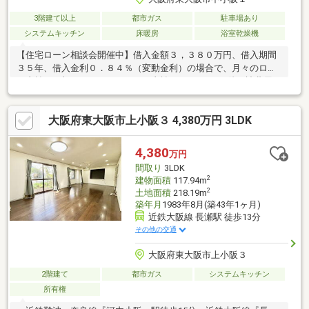
3階建て以上
都市ガス
駐車場あり
システムキッチン
床暖房
浴室乾燥機
【住宅ローン相談会開催中】借入金額３，３８０万円、借入期間
３５年、借入金利０．８４％（変動金利）の場合で、月々のロー
ン支払い月額９２，９１３円のお支払いでＯＫ♪その他、諸費用ロ
ーンのお借り入れも可能です！自己資金が０円での購入もお気軽
にご相談下さい！【現在不動産をご所有されているお客様へ】現
大阪府東大阪市上小阪３ 4,380万円 3LDK
在の持ち家が手狭等となり、住み替えをしたいけど住宅ローンが
残っている。また、実家を相続したが空家にしたままにしてい
る・・・。等がある場合！弊社が直接の買主となり、住み替えや
4,380
万円
住宅購入の頭金としての資金準備をサポートいたします。
間取り
3LDK
2
建物面積
117.94m
2
土地面積
218.19m
築年月
1983年8月(築43年1ヶ月)
近鉄大阪線 長瀬駅 徒歩13分
その他の交通
大阪府東大阪市上小阪３
2階建て
都市ガス
システムキッチン
所有権