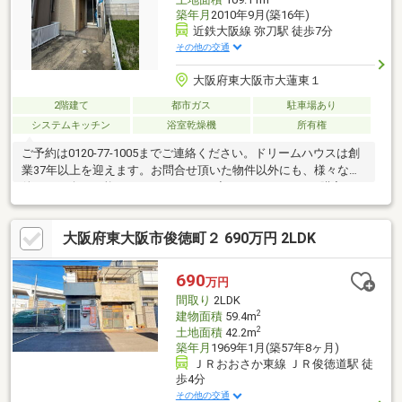
築年月
2010年9月(築16年)
近鉄大阪線 弥刀駅 徒歩7分
その他の交通
大阪府東大阪市大蓮東１
2階建て
都市ガス
駐車場あり
システムキッチン
浴室乾燥機
所有権
ご予約は0120-77-1005までご連絡ください。ドリームハウスは創
業37年以上を迎えます。お問合せ頂いた物件以外にも、様々な物
件のご紹介が可能となっております♪◆ドリームハウスで購入メ
リット５選◆①ネット非公開物件のご紹介♪②アフターサービ
ス・メンテナンスが充実♪③リフォーム・リノベーションプラン
大阪府東大阪市俊徳町２ 690万円 2LDK
も多数準備♪④ご質問には１日以内にお答えします♪⑤金融機関
より『地域貢献賞』を頂いており、住宅ローンには自信がありま
す。不動産は人生で１番高額とされるお買い物です。スタッフ一
690
万円
同、お客様それぞれに合った「マイホーム」が見つかるよう、精
間取り
2LDK
一杯頑張りますので是非、一度お問合せください！
2
建物面積
59.4m
2
土地面積
42.2m
築年月
1969年1月(築57年8ヶ月)
ＪＲおおさか東線 ＪＲ俊徳道駅 徒
歩4分
その他の交通