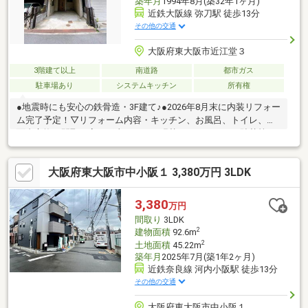
築年月
1994年8月(築32年1ヶ月)
近鉄大阪線 弥刀駅 徒歩13分
その他の交通
大阪府東大阪市近江堂３
3階建て以上
南道路
都市ガス
駐車場あり
システムキッチン
所有権
●地震時にも安心の鉄骨造・3F建て♪●2026年8月末に内装リフォー
ム完了予定！▽リフォーム内容・キッチン、お風呂、トイレ、洗
面台交換・間取り変更工事・クロス張替、フロアタイル貼替等●
お車をお持ちの方には必要な駐車場はビルトインガレージ（車種
による）●全居室6帖以上のゆったりめ設計！●1Fにはユーティリ
大阪府東大阪市中小阪１ 3,380万円 3LDK
ティスペースが設けられます●リビングは12.75帖♪家族団らんの時
間を過ごせる空間です●ご家族の様子を見ながら快適にお料理で
きるカウンターキッチン♪●収納スペースが豊富にあるのも嬉しい
3,380
万円
ポイント♪●学校・スーパー・コンビニが徒歩10分圏内と近く日々
間取り
3LDK
の生活にも便利な立地です！
2
建物面積
92.6m
2
土地面積
45.22m
築年月
2025年7月(築1年2ヶ月)
近鉄奈良線 河内小阪駅 徒歩13分
その他の交通
大阪府東大阪市中小阪１