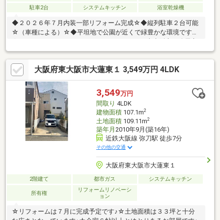
駐車2台
システムキッチン
浴室乾燥機
◆２０２６年７月内装一部リフォーム完成☆◆縦列駐車２台可能
☆（車種による）☆◆平坦地で公園が近くで緑豊かな環境です
☆――――＊――――＊――――＊――――＊――――■東大阪市・八尾市
全域の物件情報取り扱い可能！■ハウスフリーダムは【東証スタ
ンダード上場企業】です☆■物件多数揃えております！是非店頭
大阪府東大阪市大蓮東１ 3,549万円 4LDK
へお越し下さい♪■頭金０円のフルローンが可能です♪■お客様のラ
イフプランに沿った物件をご提案させて頂きます☆■不動産購入
や住宅ローンについてお気軽にお問合せ下さい♪■ご来店の際は、
3,549
万円
店舗横に駐車スペース４台分ございます♪■東大阪市・八尾市の
間取り
4LDK
【中古戸建】ならハウスフリーダム八尾店
2
建物面積
107.1m
2
土地面積
109.11m
築年月
2010年9月(築16年)
近鉄大阪線 弥刀駅 徒歩7分
その他の交通
大阪府東大阪市大蓮東１
2階建て
都市ガス
システムキッチン
リフォームリノベーシ
所有権
ョン
☆リフォームは７月に完成予定です♪☆土地面積は３３坪と十分