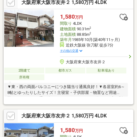
大阪府東大阪市友井２ 1,580万円 4LDK
ダード上場企業】です！不動産購入や住宅ローンについては、ハ
ウスフリーダムにお任せ下さい♪（ご来店の際は、店舗に駐車場を
完備しております）
1,580
万円
間取り
4LDK
2
建物面積
90.31m
2
土地面積
88.85m
築年月
1985年10月(築40年11ヶ月)
近鉄大阪線 弥刀駅 徒歩7分
その他の交通
大阪府東大阪市友井２
2階建て
都市ガス
駐車場あり
所有権
▼東・西の両面バルコニーにつき陽当り通風良好！▼各居室約6～
8帖とゆったりしたサイズ！主寝室・子供部屋・物置など用途
様々！▼雨の日の乗り降りもしやすいカーポート付き！（車種制
限有）▼1階に水回り設備が集約されており、歳を重ねても住み続
けやすい間取り！▼小学校まで徒歩約2分！中学校まで徒歩約4
大阪府東大阪市友井２ 1,580万円 4LDK
分！お子様の通学も安心！▼周辺環境コノミヤ弥刀店 約559m食
品館アプロ友井店 約705mファミリーマート薬ヒグチ弥刀駅前
店 約537mローソン八尾美園町4丁目 約595mココカラファイン
1,580
万円
友井店 約558m
間取り
4LDK