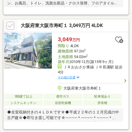
ン、お風呂、トイレ、洗面台新品・クロス張替、フロアタイル貼
り・屋根塗装等●お車をお持ちの方には必要な駐車場はビルトイ
ンガレージ（車種による）●2Fリビングは広々16帖♪ご家族で、ゆ
ったりとお過ごしいただける空間です●カウンターキッチンから
大阪府東大阪市寿町１ 3,049万円 4LDK
はご家族の様子を見ながら快適にお料理できます●全居室収納有
なのも嬉しいポイント●バルコニーは2面にあり、陽当たり良好●
トイレが2か所にあるので、朝の身支度がスムーズに行えます●小
3,049
万円
学校・スーパー・コンビニが徒歩10分圏内と近く、日々の生活も
間取り
4LDK
大変便利な立地です
2
建物面積
97.2m
2
土地面積
54.02m
築年月
2010年12月(築15年9ヶ月)
ＪＲおおさか東線 ＪＲ長瀬駅 徒歩
4分
その他の交通
大阪府東大阪市寿町１
3階建て以上
都市ガス
駐車場あり
システムキッチン
浴室乾燥機
所有権
◆全室収納付きの４ＬＤＫです☆◆平成２２年の１２月完成の中
古戸建☆◆即引き渡し可能です☆――――＊――――＊――――＊
――――＊――――■東大阪市・八尾市全域の物件情報取り扱い可
能！■ハウスフリーダムは【東証スタンダード上場企業】です☆■