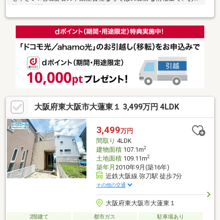
様のご希望に沿った物件をご用意させて頂きます。はじめてのマ
イホーム購入は分からない事だらけだと思いますが、皆様の不安
を解消し素敵な新生活をサポートさせて頂きます！物件情報以外
にも、住宅ローンのこと、建築・リフォームのこと、税金のこ
と、購入のタイミング・流れ等々、不動産の分からない事、わず
らわしい事は全てリージャパンにお任せ下さい！お仕事終わりの
遅い時間や、水曜日（一般的な不動産屋の定休日）でも、事前に
ご予約頂けましたらご対応可能ですので、お気軽にお問い合わせ
下さい♪
大阪府東大阪市大蓮東１ 3,499万円 4LDK
3,499
万円
間取り
4LDK
2
建物面積
107.1m
2
土地面積
109.11m
築年月
2010年9月(築16年)
近鉄大阪線 弥刀駅 徒歩7分
その他の交通
大阪府東大阪市大蓮東１
2階建て
都市ガス
駐車場あり