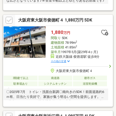
な広さとなっています♪☆全室６帖以上とゆとりあるお部屋です♪
大阪府東大阪市俊徳町４ 1,880万円 5DK
1,880
万円
間取り
5DK
2
建物面積
78.99m
2
土地面積
41.85m
築年月
1997年5月(築29年4ヶ月)
近鉄大阪線 俊徳道駅 徒歩8分
その他の交通
大阪府東大阪市俊徳町４
3階建て以上
南道路
都市ガス
駐車場あり
システムキッチン
浴室乾燥機
〇2025年7月 トイレ・洗面台新調〇南向きの5DK！前面道路約6
ｍ有、日当たり良好で、家族が集う明るい空間を提供します。 〇
3階建てのハイルーフ駐車場完備！車の出入りもスムーズで便利！
〇充実した設備！システムキッチン、浴室乾燥機、温水洗浄便座
など快適な生活をサポート。 〇閑静な住宅地の平坦地に位置！落