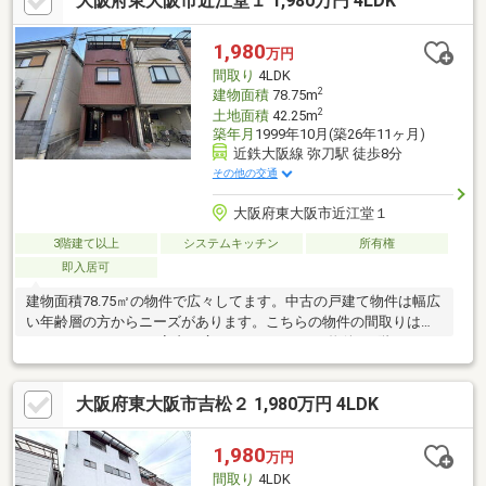
大阪府東大阪市近江堂１ 1,980万円 4LDK
ち着いた環境で心地よい暮らしを実現します。
1,980
万円
間取り
4LDK
2
建物面積
78.75m
2
土地面積
42.25m
築年月
1999年10月(築26年11ヶ月)
近鉄大阪線 弥刀駅 徒歩8分
その他の交通
大阪府東大阪市近江堂１
3階建て以上
システムキッチン
所有権
即入居可
建物面積78.75㎡の物件で広々してます。中古の戸建て物件は幅広
い年齢層の方からニーズがあります。こちらの物件の間取りは
4LDKとなっており、室内も広々です。こちらの物件は2階にLDK
があります。押入れ付きの和室があると、収納スペースに困りま
せん。すぐに入居できるので、お待ちいただくことはありませ
大阪府東大阪市吉松２ 1,980万円 4LDK
ん。購入価格を抑えたい方に一押しの、1980万円の物件です。
1,980
万円
間取り
4LDK