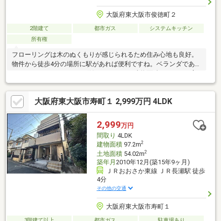
大阪府東大阪市俊徳町２
2階建て
都市ガス
システムキッチン
所有権
フローリングは木のぬくもりが感じられるため住み心地も良好。
物件から徒歩4分の場所に駅があれば便利ですね。ベランダであな
ただけのミニガーデニング始めませんか。建物面積59.4㎡でご家
族と過ごすのにも問題のない広さです。奥行がある押入は沢山の
物が収納できます。2駅利用できる場所にあるので利便性が高いで
大阪府東大阪市寿町１ 2,999万円 4LDK
す。広々した2LDKで一家団欒のときを過ごせます。
2,999
万円
間取り
4LDK
2
建物面積
97.2m
2
土地面積
54.02m
築年月
2010年12月(築15年9ヶ月)
ＪＲおおさか東線 ＪＲ長瀬駅 徒歩
4分
その他の交通
大阪府東大阪市寿町１
3階建て以上
都市ガス
駐車場あり