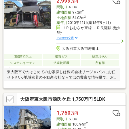
2,999
万円
間取り
4LDK
2
建物面積
97.2m
2
土地面積
54.02m
築年月
2010年12月(築15年9ヶ月)
ＪＲおおさか東線 ＪＲ長瀬駅 徒歩
5分
その他の交通
大阪府東大阪市寿町１
3階建て以上
都市ガス
駐車場あり
システムキッチン
浴室乾燥機
所有権
東大阪市でのはじめてのお家探しは株式会社リージャパンにお任
せ下さい♪地域密着の不動産会社ならではの豊富な情報量で、お客
様のご希望に沿った物件をご用意させて頂きます。はじめてのマ
イホーム購入は分からない事だらけだと思いますが、皆様の不安
を解消し素敵な新生活をサポートさせて頂きます！物件情報以外
大阪府東大阪市源氏ケ丘 1,750万円 5LDK
にも、住宅ローンのこと、建築・リフォームのこと、税金のこ
と、購入のタイミング・流れ等々、不動産の分からない事、わず
らわしい事は全てリージャパンにお任せ下さい！お仕事終わりの
1,750
万円
遅い時間や、水曜日（一般的な不動産屋の定休日）でも、事前に
間取り
5LDK
ご予約頂けましたらご対応可能ですので、お気軽にお問い合わせ
2
建物面積
100.94m
下さい♪
2