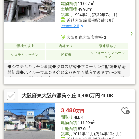
2
建物面積
113.07m
2
土地面積
49.96m
築年月
1994年2月(築32年7ヶ月)
近鉄大阪線 長瀬駅 徒歩8分
その他の交通
大阪府東大阪市吉松２
3階建て以上
都市ガス
駐車場あり
リフォームリノベーシ
システムキッチン
所有権
ョン
◆システムキッチン新調◆クロス貼替◆フローリング貼替◆給湯
器新調◆ハイルーフ車ＯＫ◇頭金０円でも購入できますか◇家が
近くなので現地集合が良い◇他の物件も合わせて見てみたい◇弊
社の諸費用優遇システムの事等、何でもお気軽にお尋ね下さい
◇◇インターネット掲載物件・非掲載物件の中から、お客様の条
大阪府東大阪市源氏ケ丘 3,480万円 4LDK
件に沿ったご提案をさせて頂きます。◇
3,480
万円
間取り
4LDK
2
建物面積
113.39m
2
土地面積
87.6m
築年月
2011年11月(築14年10ヶ月)