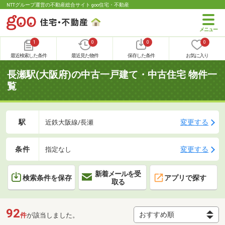
NTTグループ運営の不動産総合サイト goo住宅・不動産
1
0
0
0
最近検索した条件
最近見た物件
保存した条件
お気に入り
長瀬駅(大阪府)の中古一戸建て・中古住宅 物件一
覧
駅
変更する
近鉄大阪線/長瀬
条件
変更する
指定なし
新着メールを受
検索条件を保存
アプリで探す
取る
92
件
が該当しました。