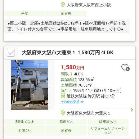
大阪府東大阪市西上小阪
平屋
所有権
●西上小阪 倉庫●土地面積は約25.12坪！●延べ床面積17坪超！洗
面、トイレ付きの倉庫です♪●事業用地・駐車場用地としても◎●
周辺環境も充実しております！アクセスのしやすさはこだわりた
いポイントです。・弊社はお客様に寄り添った提案、ご不安の解
消をさせて頂きます。・情報量・経験・知識はどこにも負けませ
大阪府東大阪市大蓮東１ 1,580万円 4LDK
ん！何でもご相談下さい！ご納得頂けるまで応対させて頂きま
す。お気軽にお問合せ下さい。内容を確認の上弊社スタッフより
ご連絡させていただきます。
1,580
万円
間取り
4LDK
2
建物面積
123.56m
2
土地面積
70.53m
築年月
1992年11月(築33年10ヶ月)
近鉄大阪線 弥刀駅 徒歩7分
その他の交通
大阪府東大阪市大蓮東１
3階建て以上
都市ガス
駐車場あり
リフォームリノベーシ
駐車2台
所有権
ョン