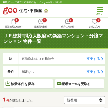
NTTグループ運営の不動産総合サイト goo住宅・不動産
1
0
0
0
最近検索した条件
最近見た物件
保存した条件
お気に入り
ＪＲ総持寺駅(大阪府)の新築マンション・分譲マ
ンション 物件一覧
駅
変更する
東海道本線/ＪＲ総持寺
条件
変更する
指定なし
検索条件を保存
新着メールを受取る
1
件
が該当しました。