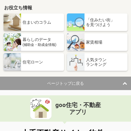
お役立ち情報
「住みたい街」
住まいのコラム
を見つけよう
暮らしのデータ
家賃相場
(補助金・助成金情報)
人気タウン
住宅ローン
ランキング
ページトップに戻る
goo住宅・不動産
アプリ