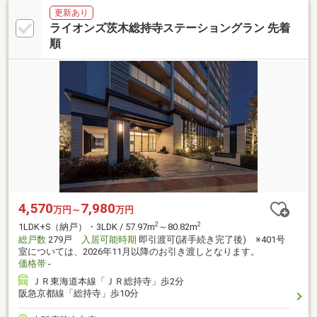
更新あり
ライオンズ茨木総持寺ステーショングラン 先着
順
4,570
7,980
万円～
万円
2
2
1LDK+S（納戸）・3LDK / 57.97m
～80.82m
総戸数
279戸
入居可能時期
即引渡可(諸手続き完了後) ※401号
室については、2026年11月以降のお引き渡しとなります。
価格帯
-
ＪＲ東海道本線「ＪＲ総持寺」歩2分
阪急京都線「総持寺」歩10分