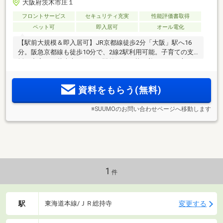
大阪府茨木市庄１
フロントサービス
セキュリティ充実
性能評価書取得
ペット可
即入居可
オール電化
【駅前大規模＆即入居可】JR京都線徒歩2分「大阪」駅へ16
分。阪急京都線も徒歩10分で、2線2駅利用可能。子育ての支
援が充実した茨木市にあり、駅前なのに落ち着きのある立
地。文化・子育て複合施設「おにクル」や西河原公園など充
実の子育て環境と生活利便施設も身近
資料をもらう(無料)
※SUUMOのお問い合わせページへ移動します
1
件
駅
変更する
東海道本線/ＪＲ総持寺