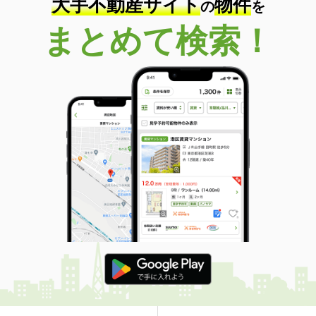
大手不動産サイト
物件
の
を
まとめて検索！