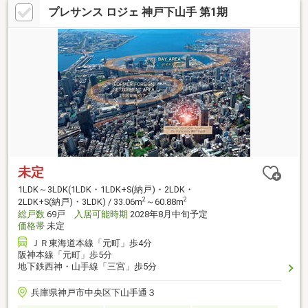
プレサンス ロジェ 神戸下山手 第1期
未定
1LDK～3LDK(1LDK・1LDK+S(納戸)・2LDK・
2
2
2LDK+S(納戸)・3LDK) / 33.06m
～60.88m
総戸数
69戸
入居可能時期
2028年8月中旬予定
価格帯
未定
ＪＲ東海道本線「元町」歩4分
阪神本線「元町」歩5分
地下鉄西神・山手線「三宮」歩5分
兵庫県神戸市中央区下山手通３