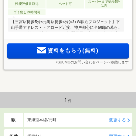
スーパーまで徒歩5分
性能評価書取得
ペット可
以内
ゴミ出し24時間可
【三宮駅徒歩5分×元町駅徒歩4分(※3) W駅近プロジェクト】下
山手通アドレス・トアロード近接、神戸都心に全69邸の暮ら
し。JR、阪急、阪神をはじめ6線8駅利用可能(※4)。全69戸中
55戸が角住戸。1LDK～3LDKのプランバリエーション＜来場予
約・物件エントリー受付開始＞
資料をもらう(無料)
※SUUMOのお問い合わせページへ移動します
1
件
駅
変更する
東海道本線/元町