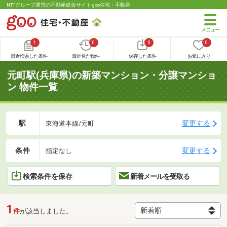
NTTグループ運営の不動産総合サイト goo住宅・不動産
1
0
0
0
最近検索した条件
最近見た物件
保存した条件
お気に入り
元町駅(兵庫県)の新築マンション・分譲マンショ
ン 物件一覧
駅
変更する
東海道本線/元町
条件
変更する
指定なし
検索条件を保存
新着メールを受取る
1
件
が該当しました。