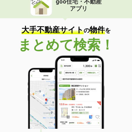
goo住宅・不動産
アプリ
大手不動産サイト
物件
の
を
まとめて検索！