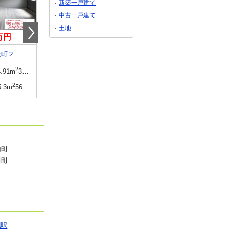
新築一戸建て
中古一戸建て
土地
8万円
2,550万円
2,990万円
上町２
山形県東根市神町東２
山形県山形市下条町４
2
建物面積
2
建物面積
2
4.91m
34.76坪
106.91m
32.34坪
106.1m
32.09坪
2
土地面積
2
土地面積
2
5.3m
56.05坪
218.2m
66.00坪
165m
49.91坪
内町
川町
山駅