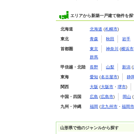
エリアから新築一戸建て物件を探
北海道
北海道
(
札幌市
)
東北
青森
秋田
岩手
首都圏
東京
神奈川
(
横浜市
群馬
甲信越・北陸
長野
山梨
新潟
(
東海
愛知
(
名古屋市
)
静
関西
大阪
(
大阪市
・
堺市
)
中国・四国
広島
(
広島市
)
岡山
(
九州・沖縄
福岡
(
北九州市
・
福岡
山形県で他のジャンルから探す