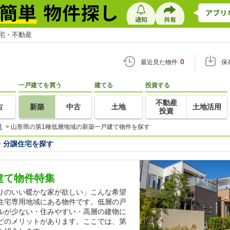
住宅・不動産
0
最近見た物件
保
一戸建てを買う
建てる
投資する
不動産
古
新築
中古
土地
土地活用
投資
県
>
山形県の第1種低層地域の新築一戸建て物件を探す
・分譲住宅を探す
建て物件特集
りのいい暖かな家が欲しい」こんな希望
住宅専用地域にある物件です。低層の戸
ルが少ない・住みやすい・高層の建物に
どのメリットがあります。ここでは、第