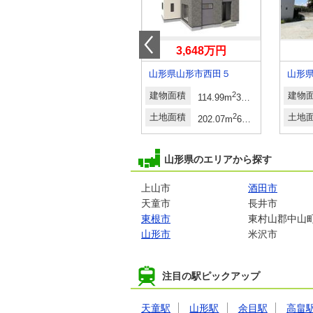
2,300万円
3,648万円
山形県山形市宮町５
山形県山形市西田５
山形
2
建物面積
-
建物面積
2
建物
33.91坪・35.09坪
114.99m
34.78坪
2
土地面積
2
土地面積
2
土地
m
47.20坪・47.24坪
325.8m
（98.55坪）
202.07m
61.12坪
山形県のエリアから探す
上山市
酒田市
天童市
長井市
東根市
東村山郡中山
山形市
米沢市
注目の駅ピックアップ
天童駅
山形駅
余目駅
高畠