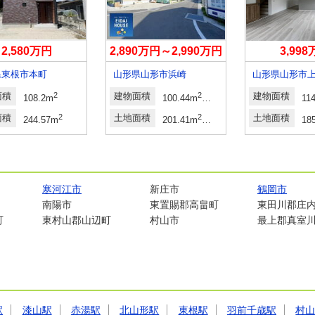
2,580万円
2,890万円～2,990万円
3,99
県東根市本町
山形県山形市浜崎
山形県山形市
面積
2
建物面積
2
2
建物面積
108.2m
100.44m
～110.16m
（登記）
11
面積
2
土地面積
2
2
土地面積
244.57m
201.41m
～202.81m
（登記）
18
寒河江市
新庄市
鶴岡市
南陽市
東置賜郡高畠町
東田川郡庄
町
東村山郡山辺町
村山市
最上郡真室
駅
漆山駅
赤湯駅
北山形駅
東根駅
羽前千歳駅
村