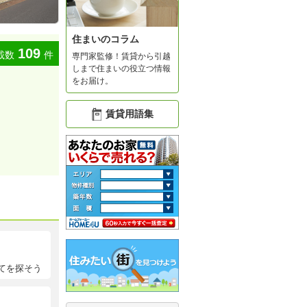
住まいのコラム
109
載数
件
専門家監修！賃貸から引越
しまで住まいの役立つ情報
をお届け。
賃貸用語集
てを探そう