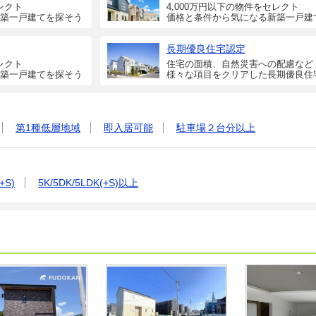
レクト
4,000万円以下の物件をセレクト
築一戸建てを探そう
価格と条件から気になる新築一戸建
長期優良住宅認定
レクト
住宅の面積、自然災害への配慮など
築一戸建てを探そう
様々な項目をクリアした長期優良住
第1種低層地域
即入居可能
駐車場２台分以上
+S)
5K/5DK/5LDK(+S)以上