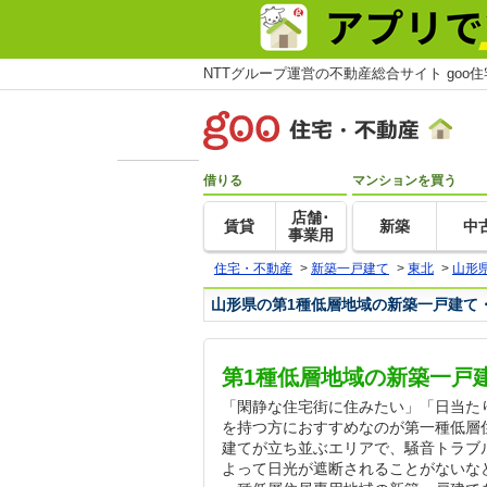
NTTグループ運営の不動産総合サイト goo
借りる
マンションを買う
店舗･
賃貸
新築
中
事業用
住宅・不動産
>
新築一戸建て
>
東北
>
山形
山形県の第1種低層地域の新築一戸建て
第1種低層地域の新築一戸
「閑静な住宅街に住みたい」「日当た
を持つ方におすすめなのが第一種低層
建てが立ち並ぶエリアで、騒音トラブ
よって日光が遮断されることがないな