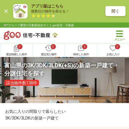
アプリ版はこちら
開く
複数社の物件を探せる！
NTTグループ運営の不動産総合サイト goo住宅・不動産
0
0
0
0
最近検索した条件
最近見た物件
保存した条件
お気に入り
富山県の3K/3DK/3LDK(+S)の新築一戸建て・
分譲住宅を探す
該当物件数138件
お気に入りの間取りで暮らしたい
3K/3DK/3LDKの新築一戸建て