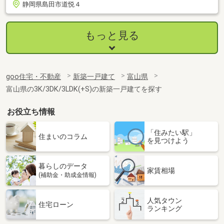
静岡県島田市道悦４
もっと見る
goo住宅・不動産
新築一戸建て
富山県
富山県の3K/3DK/3LDK(+S)の新築一戸建てを探す
お役立ち情報
「住みたい駅」
住まいのコラム
を見つけよう
暮らしのデータ
家賃相場
(補助金・助成金情報)
人気タウン
住宅ローン
ランキング