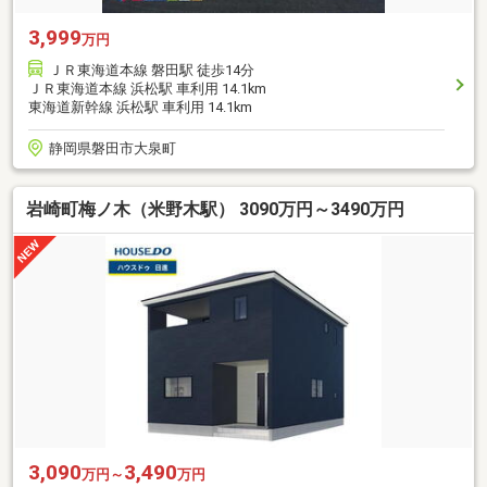
3,999
万円
ＪＲ東海道本線 磐田駅 徒歩14分
ＪＲ東海道本線 浜松駅 車利用 14.1km
東海道新幹線 浜松駅 車利用 14.1km
静岡県磐田市大泉町
岩崎町梅ノ木（米野木駅） 3090万円～3490万円
3,090
3,490
万円～
万円