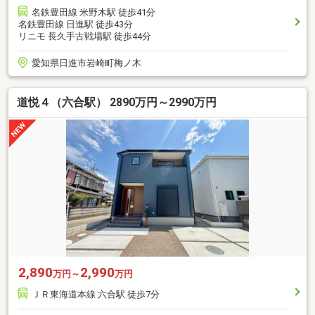
名鉄豊田線 米野木駅 徒歩41分
名鉄豊田線 日進駅 徒歩43分
リニモ 長久手古戦場駅 徒歩44分
愛知県日進市岩崎町梅ノ木
道悦４（六合駅） 2890万円～2990万円
2,890
2,990
万円～
万円
ＪＲ東海道本線 六合駅 徒歩7分