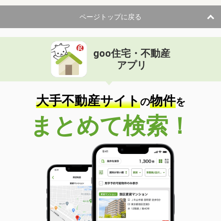
ページトップに戻る
goo住宅・不動産
アプリ
大手不動産サイト
物件
の
を
まとめて検索！