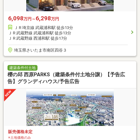
6,098
6,298
万円～
万円
ＪＲ埼京線 武蔵浦和駅 徒歩13分
ＪＲ武蔵野線 武蔵浦和駅 徒歩13分
ＪＲ武蔵野線 西浦和駅 徒歩17分
埼玉県さいたま市南区四谷３
建築条件付土地
櫻の邱 西原PARKS（建築条件付土地分譲）【予告広
告】グランディハウス/予告広告
販売価格未定
※土地価格のみ