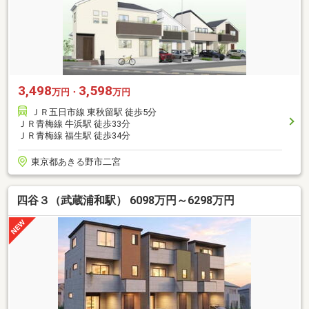
3,498
3,598
万円・
万円
ＪＲ五日市線 東秋留駅 徒歩5分
ＪＲ青梅線 牛浜駅 徒歩33分
ＪＲ青梅線 福生駅 徒歩34分
東京都あきる野市二宮
四谷３（武蔵浦和駅） 6098万円～6298万円