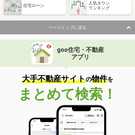
人気タウン
住宅ローン
ランキング
ページトップに戻る
goo住宅・不動産
アプリ
大手不動産サイト
物件
の
を
まとめて検索！