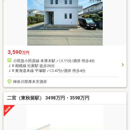
3,590
万円
小田急小田原線 本厚木駅 バス11分/酒井 停歩4分
ＪＲ相模線 社家駅 徒歩26分
ＪＲ東海道本線 平塚駅 バス47分/酒井 停歩4分
神奈川県厚木市酒井
二宮（東秋留駅） 3498万円・3598万円