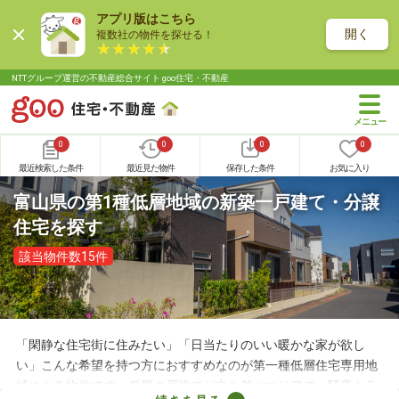
アプリ版はこちら
開く
複数社の物件を探せる！
NTTグループ運営の不動産総合サイト goo住宅・不動産
0
0
0
0
最近検索した条件
最近見た物件
保存した条件
お気に入り
富山県の第1種低層地域の新築一戸建て・分譲
住宅を探す
該当物件数15件
「閑静な住宅街に住みたい」「日当たりのいい暖かな家が欲し
い」こんな希望を持つ方におすすめなのが第一種低層住宅専用地
域にある物件です。低層の戸建てが立ち並ぶエリアで、騒音トラ