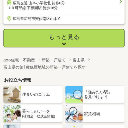
広島交通 山本小学校北 徒歩8分
ＪＲ可部線 下祇園駅 徒歩16分
広島県広島市安佐南区山本９
もっと見る
goo住宅・不動産
新築一戸建て
富山県
富山県の第1種低層地域の新築一戸建てを探す
お役立ち情報
「住みたい駅」
住まいのコラム
を見つけよう
暮らしのデータ
家賃相場
(補助金・助成金情報)