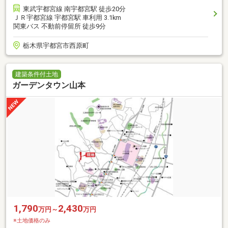
東武宇都宮線 南宇都宮駅 徒歩20分
ＪＲ宇都宮線 宇都宮駅 車利用 3.1km
関東バス 不動前停留所 徒歩9分
栃木県宇都宮市西原町
建築条件付土地
ガーデンタウン山本
1,790
2,430
万円～
万円
※土地価格のみ